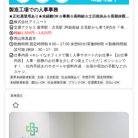
製造工場での人事事務
★正社員登用あり★未経験OK☆事務☆高時給☆土日祝休み☆長期休暇あ
り☆日払い週払い可能☆
株式会社アイニード
交通アクセス 最寄駅：古見駅 JR姫新線 古見駅から車で約5分 ＊車通
勤OK,バイク通勤OK
時給1,300円～1,625円
岡山県真庭市
勤務時間 固定時間制 8:00～17:00 休憩60分/実働8時間 ※勤務時間相
談可能 (例)8：30～17：00
仕事内容 ⭐キレイなオフィスで働く人事サポートのお仕事⭐ 【お仕事
内容】 人事・総務のお仕事を少しずつ覚えていただくポジションで
す！ ・社内手続きのサポートや資料作成 ・出張や宿泊の手配などの
スケジ...
業界未経験者歓迎
主婦・主夫歓迎
社会保険あり
学歴不問
固定時間制
未経験者歓迎
週払いOK
社会保険完備
ブランクOK
交通費支給
日払いOK
業務委託