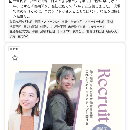
仕事内容 【2年で決着、自立できる個の力を磨く】 他社の多くが「1
年」とする研修期間を、当社はあえて「2年」と定義しました。 現場
で求められるのは、単にソフトが使えることではなく、構造を理解し
た精緻な...
業界未経験者歓迎
副業・WワークOK
主婦・主夫歓迎
フリーター歓迎
早朝
学歴不問
固定時間制
転勤なし
経験不問
未経験者歓迎
フルリモート
交通費全額支給
午前
経験者歓迎
ネイルOK
残業なし
有資格者歓迎
研修あり
夕方
在宅OK
正社員