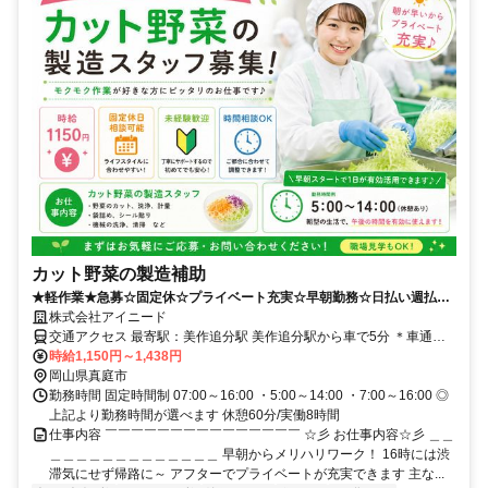
カット野菜の製造補助
★軽作業★急募☆固定休☆プライベート充実☆早朝勤務☆日払い週払い
可能☆未経験OK
株式会社アイニード
交通アクセス 最寄駅：美作追分駅 美作追分駅から車で5分 ＊車通勤
OK,転勤なし,バイク通勤OK
時給1,150円～1,438円
岡山県真庭市
勤務時間 固定時間制 07:00～16:00 ・5:00～14:00 ・7:00～16:00 ◎
上記より勤務時間が選べます 休憩60分/実働8時間
仕事内容 ￣￣￣￣￣￣￣￣￣￣￣￣￣￣￣ ☆彡 お仕事内容☆彡 ＿＿
＿＿＿＿＿＿＿＿＿＿＿＿＿ 早朝からメリハリワーク！ 16時には渋
滞気にせず帰路に～ アフターでプライベートが充実できます 主な...