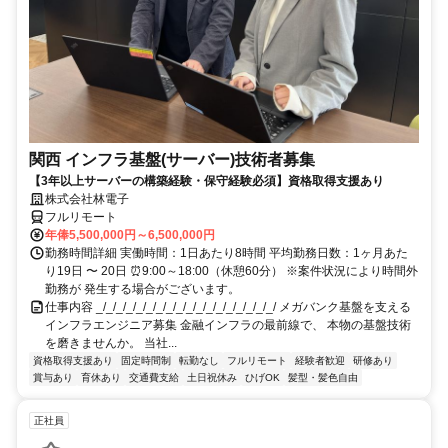
関西 インフラ基盤(サーバー)技術者募集
【3年以上サーバーの構築経験・保守経験必須】資格取得支援あり
株式会社林電子
フルリモート
年俸5,500,000円～6,500,000円
勤務時間詳細 実働時間：1日あたり8時間 平均勤務日数：1ヶ月あた
り19日 〜 20日 ⏰9:00～18:00（休憩60分） ※案件状況により時間外
勤務が 発生する場合がございます。
仕事内容 _/_/_/_/_/_/_/_/_/_/_/_/_/_/_/_/_/_/ メガバンク基盤を支える
インフラエンジニア募集 金融インフラの最前線で、 本物の基盤技術
を磨きませんか。 当社...
資格取得支援あり
固定時間制
転勤なし
フルリモート
経験者歓迎
研修あり
賞与あり
育休あり
交通費支給
土日祝休み
ひげOK
髪型・髪色自由
正社員