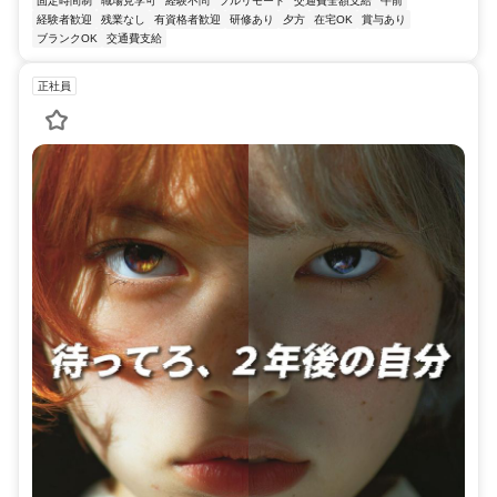
固定時間制
職場見学可
経験不問
フルリモート
交通費全額支給
午前
経験者歓迎
残業なし
有資格者歓迎
研修あり
夕方
在宅OK
賞与あり
ブランクOK
交通費支給
正社員