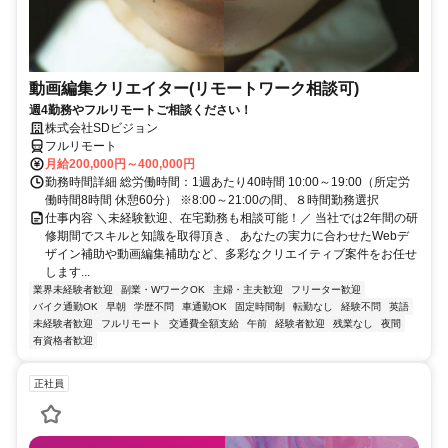
動画編集クリエイター(リモートワーク相談可)
週4勤務やフルリモートご相談ください！
株式会社SDビジョン
フルリモート
月給200,000円～400,000円
勤務時間詳細 総労働時間：1週あたり40時間 10:00～19:00（所定労
働時間8時間 休憩60分） ※8:00～21:00の間、８時間勤務選択
仕事内容 ＼未経験歓迎、在宅勤務も相談可能！／ 当社では2年間の研
修期間でスキルと知識を取得頂き、 あなたの実力に合わせたWebデ
ザイン補助や動画編集補助など、多彩なクリエイティブ案件をお任せ
します...
業界未経験者歓迎
副業・WワークOK
主婦・主夫歓迎
フリーター歓迎
バイク通勤OK
早朝
学歴不問
車通勤OK
固定時間制
転勤なし
経験不問
英語
未経験者歓迎
フルリモート
交通費全額支給
午前
経験者歓迎
残業なし
夜間
有資格者歓迎
正社員