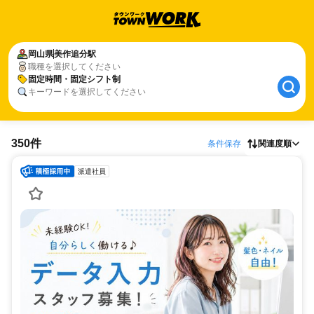
岡山県
美作追分駅
職種を選択してください
固定時間・固定シフト制
キーワードを選択してください
350件
条件保存
関連度順
派遣社員