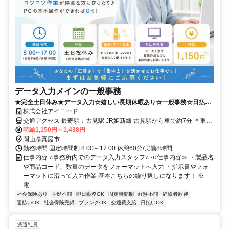
データ入力メインの一般事務
★完全土日休み★データ入力☆嬉しい長期休暇あり☆一般事務☆日払い
週払い可能☆
株式会社アイニード
交通アクセス 最寄駅：古見駅 JR姫新線 古見駅から車で約7分 ＊車通
勤OK,バイク通勤OK
時給1,150円～1,438円
岡山県真庭市
勤務時間 固定時間制 8:00～17:00 休憩60分/実働8時間
仕事内容 ⭐事務所内でのデータ入力スタッフ⭐ ≪仕事内容≫ ・製品名
や商品コード、数量のデータをフォーマットへ入力 ・指示書やフォ
ーマットに沿って入力作業 基本こちらの繰り返しになります！ ※
電...
社会保険あり
学歴不問
即日勤務OK
固定時間制
経験不問
経験者歓迎
週払いOK
社会保険完備
ブランクOK
交通費支給
日払いOK
派遣社員