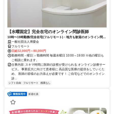
【水曜固定】完全在宅のオンライン問診医師
10時〜19時勤務/完全在宅(フルリモート)・地方も歓迎のオンライン問診
業務
一般社団法人博愛会
フルリモート
日給32,000円～80,000円
勤務時間・曜日: ✅勤務時間 毎週水曜日 10:00～19:00 ※他の曜日も
ご相談に乗れます。
仕事内容: スキマ時間に医師の診察が受けられる オンライン診療サー
ビス。 事業拡大に向けて患者様に 高品質な医療の提供をしていくた
め、 医師の皆様のお力添えが必要です！ ご自宅などでのオンライン
診...
シフト自由
フルリモート
残業なし
派遣社員