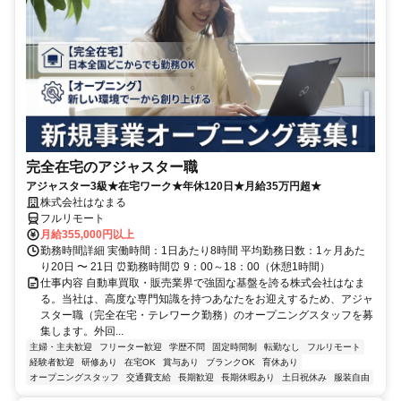
完全在宅のアジャスター職
アジャスター3級★在宅ワーク★年休120日★月給35万円超★
株式会社はなまる
フルリモート
月給355,000円以上
勤務時間詳細 実働時間：1日あたり8時間 平均勤務日数：1ヶ月あた
り20日 〜 21日 ⏰勤務時間⏰ 9：00～18：00（休憩1時間）
仕事内容 自動車買取・販売業界で強固な基盤を誇る株式会社はなま
る。当社は、高度な専門知識を持つあなたをお迎えするため、アジャ
スター職（完全在宅・テレワーク勤務）のオープニングスタッフを募
集します。外回...
主婦・主夫歓迎
フリーター歓迎
学歴不問
固定時間制
転勤なし
フルリモート
経験者歓迎
研修あり
在宅OK
賞与あり
ブランクOK
育休あり
オープニングスタッフ
交通費支給
長期歓迎
長期休暇あり
土日祝休み
服装自由