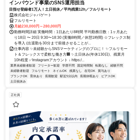
インバウンド事業のSNS運用担当
目指せ登録者1万人！土日祝休／平均残業12h／フルリモート
株式会社ジャパゲート
フルリモート
月給230,000円～280,000円
勤務時間詳細 実働時間：1日あたり8時間 平均勤務日数：1ヶ月あた
り18日 〜 20日 9:30〜18:30 (実働8時間／休憩1時間) ☆フレックス制
を導入 (出退勤を30分まで前後させることが...
仕事内容 ✨未経験からSNSマーケティングのプロに！ ✨フルリモー
ト＆フレックスで柔軟な働き方🏢 ✨土日休み(年休130日)、残業月
10h程度 ✅Instagramアカウント ↓ https:/...
業界未経験者歓迎
フリーター歓迎
学歴不問
固定時間制
転勤なし
経験不問
未経験者歓迎
フルリモート
ネイルOK
残業なし
在宅OK
賞与あり
ブランクOK
育休あり
長期歓迎
駅近5分以内
長期休暇あり
ピアスOK
土日祝休み
正社員