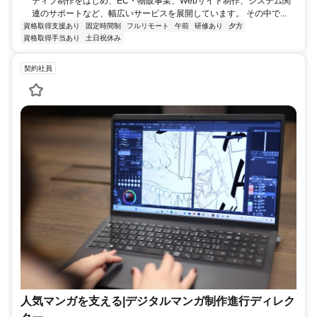
ティブ制作をはじめ、EC・物販事業、Webサイト制作、システム関
連のサポートなど、幅広いサービスを展開しています。 その中で...
資格取得支援あり
固定時間制
フルリモート
午前
研修あり
夕方
資格取得手当あり
土日祝休み
契約社員
人気マンガを支える|デジタルマンガ制作進行ディレク