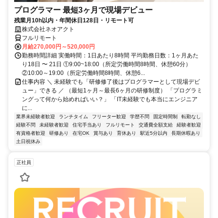
プログラマー 最短3ヶ月で現場デビュー
残業月10h以内・年間休日128日・リモート可
株式会社ネオアクト
フルリモート
月給270,000円～520,000円
勤務時間詳細 実働時間：1日あたり8時間 平均勤務日数：1ヶ月あた
り18日 〜 21日 ①9:00~18:00（所定労働時間8時間、休憩60分）
②10:00～19:00（所定労働時間8時間、休憩6...
仕事内容 ＼ 未経験でも「研修修了後はプログラマーとして現場デビ
ュー」できる ／ （最短1ヶ月～最長6ヶ月の研修制度） 「プログラミ
ングって何から始めればいい？」 「IT未経験でも本当にエンジニア
に...
業界未経験者歓迎
ランチタイム
フリーター歓迎
学歴不問
固定時間制
転勤なし
経験不問
未経験者歓迎
住宅手当あり
フルリモート
交通費全額支給
経験者歓迎
有資格者歓迎
研修あり
在宅OK
賞与あり
育休あり
駅近5分以内
長期休暇あり
土日祝休み
正社員