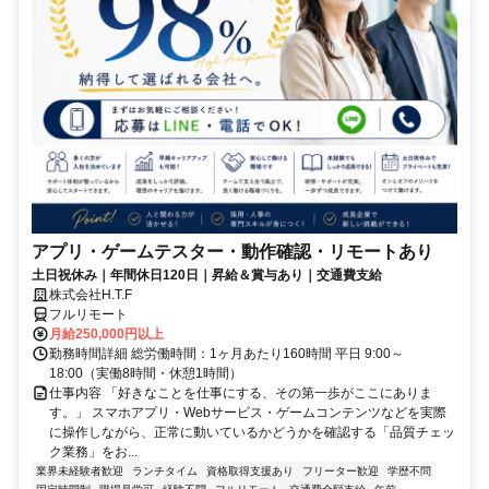
アプリ・ゲームテスター・動作確認・リモートあり
土日祝休み｜年間休日120日｜昇給＆賞与あり｜交通費支給
株式会社H.T.F
フルリモート
月給250,000円以上
勤務時間詳細 総労働時間：1ヶ月あたり160時間 平日 9:00～
18:00（実働8時間・休憩1時間）
仕事内容 「好きなことを仕事にする、その第一歩がここにありま
す。」 スマホアプリ・Webサービス・ゲームコンテンツなどを実際
に操作しながら、正常に動いているかどうかを確認する「品質チェッ
ク業務」をお...
業界未経験者歓迎
ランチタイム
資格取得支援あり
フリーター歓迎
学歴不問