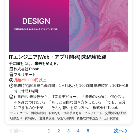
ITエンジニア(Web・アプリ開発)|未経験歓迎
手に職をつけ、未来を変える。
株式会社Tbook
フルリモート
月給250,000円以上
勤務時間詳細 総労働時間：1ヶ月あたり160時間 勤務時間：10時〜19
時（休憩1時間）
仕事内容 未経験から、IT業界デビュー。 「将来のために、何かスキ
ルを身につけたい」 「もっと自由な働き方をしたい」 「でも、自分
にできるのか不安…」 そんな想いを持つ方へ。 株式会社Tbook...
ランチタイム
固定時間制
転勤なし
住宅手当あり
フルリモート
交通費全額支給
研修あり
賞与あり
交通費支給
駅近5分以内
資格取得手当あり
土日祝休み
前へ
次へ
1
2
3
4
5