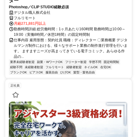
ター
Photoshop／CLIP STUDIO経験必須
デジタル職人株式会社
フルリモート
月給271,881円以上
勤務時間詳細 総労働時間：1ヶ月あたり160時間 勤務時間は10:00～
19:00（実働8時間／休憩1時間）の固定時間制
仕事内容 雇用形態：契約社員 職種：ディレクター 〇業務概要 デジタ
ルマンガ制作における、様々なサポート業務の制作進行管理を行いま
す。 ますますニーズが高まってきている電子コミック。あらゆる作
品の...
業界未経験者歓迎
副業・WワークOK
フリーター歓迎
学歴不問
固定時間制
経験不問
未経験者歓迎
フルリモート
経験者歓迎
ネイルOK
在宅OK
ブランクOK
ピアスOK
服装自由
ひげOK
髪型・髪色自由
正社員