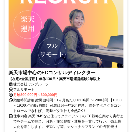
楽天市場中心のECコンサルディレクター
【在宅×全国採用】年休130日＊楽天市場運営経験2年以上
株式会社ワンプルーフ
フルリモート
月給300,000円～600,000円
勤務時間詳細 総労働時間：1ヶ月あたり160時間 〜 200時間 【10:00
～19:00／実働8時間】 残業は月平均20h程度。 自分でタスクをコン
トロールできれば、 定時ピタ退社も全然OK！...
仕事内容 楽天RMSなど使ってクライアントの EC戦略立案から実行ま
でをチームで担当。 分析・施策提案・運用を一貫して行い、 売上最
大化を牽引します。 デロンギ等、ナショナルブランドの 年間売り