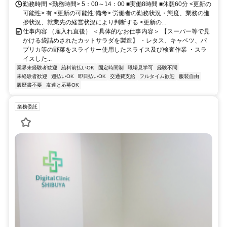
勤務時間 <勤務時間> 5：00～14：00 ■実働8時間 ■休憩60分 <更新の
可能性> 有 <更新の可能性:備考> 労働者の勤務状況・態度、業務の進
捗状況、就業先の経営状況により判断する <更新の...
仕事内容 （雇入れ直後） ＜具体的なお仕事内容＞ 【スーパー等で見
かける袋詰めされたカットサラダを製造】 ・レタス、キャベツ、パ
プリカ等の野菜をスライサー使用したスライス及び検査作業 ・スラ
イスした...
業界未経験者歓迎
給料前払いOK
固定時間制
職場見学可
経験不問
未経験者歓迎
週払いOK
即日払いOK
交通費支給
フルタイム歓迎
服装自由
履歴書不要
友達と応募OK
業務委託