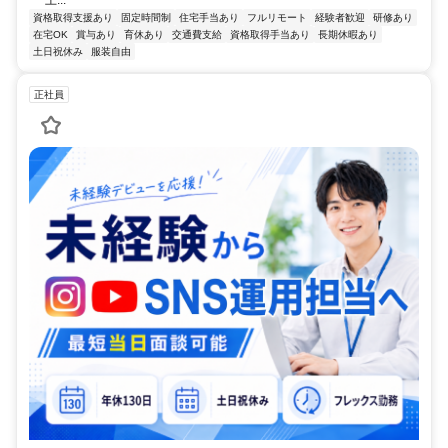
上...
資格取得支援あり
固定時間制
住宅手当あり
フルリモート
経験者歓迎
研修あり
在宅OK
賞与あり
育休あり
交通費支給
資格取得手当あり
長期休暇あり
土日祝休み
服装自由
正社員