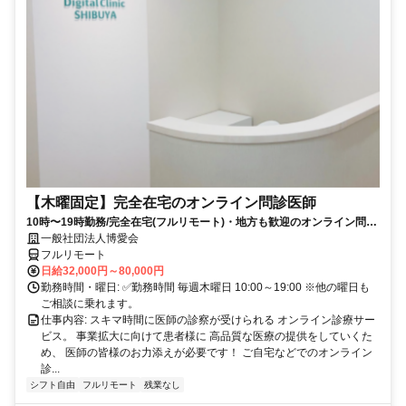
【木曜固定】完全在宅のオンライン問診医師
10時〜19時勤務/完全在宅(フルリモート)・地方も歓迎のオンライン問診
業務
一般社団法人博愛会
フルリモート
日給32,000円～80,000円
勤務時間・曜日: ✅勤務時間 毎週木曜日 10:00～19:00 ※他の曜日も
ご相談に乗れます。
仕事内容: スキマ時間に医師の診察が受けられる オンライン診療サー
ビス。 事業拡大に向けて患者様に 高品質な医療の提供をしていくた
め、 医師の皆様のお力添えが必要です！ ご自宅などでのオンライン
診...
シフト自由
フルリモート
残業なし