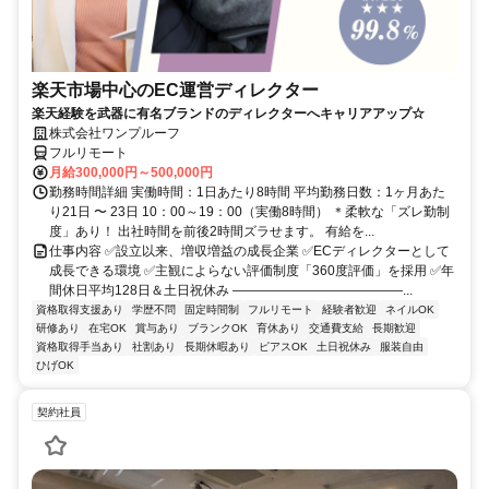
楽天市場中心のEC運営ディレクター
楽天経験を武器に有名ブランドのディレクターへキャリアアップ☆
株式会社ワンプルーフ
フルリモート
月給300,000円～500,000円
勤務時間詳細 実働時間：1日あたり8時間 平均勤務日数：1ヶ月あた
り21日 〜 23日 10：00～19：00（実働8時間） ＊柔軟な「ズレ勤制
度」あり！ 出社時間を前後2時間ズラせます。 有給を...
仕事内容 ✅設立以来、増収増益の成長企業 ✅ECディレクターとして
成長できる環境 ✅主観によらない評価制度「360度評価」を採用 ✅年
間休日平均128日＆土日祝休み ―――――――――――――...
資格取得支援あり
学歴不問
固定時間制
フルリモート
経験者歓迎
ネイルOK
研修あり
在宅OK
賞与あり
ブランクOK
育休あり
交通費支給
長期歓迎
資格取得手当あり
社割あり
長期休暇あり
ピアスOK
土日祝休み
服装自由
ひげOK
契約社員