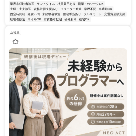
業界未経験者歓迎
ランチタイム
社員登用あり
副業・WワークOK
主婦・主夫歓迎
資格取得支援あり
フリーター歓迎
学歴不問
車通勤OK
固定時間制
経験不問
未経験者歓迎
住宅手当あり
フルリモート
交通費全額支給
経験者歓迎
ネイルOK
有資格者歓迎
研修あり
在宅OK
正社員