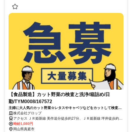
【食品製造】カット野菜の検査と洗浄/箱詰め/日
勤/TYM0008/167572
主婦に大人気のカット野菜☆レタスやキャベツなどをカットして検査す
る仕事なので未経験の方でも安心♪♪
株式会社グロップ
アクセス ＪＲ姫新線 美作追分徒歩約27分、ＪＲ姫新線 坪井徒歩約89
分、ＪＲ姫新線 久世徒歩約87分 久世ICから車で5分程度
時給1,080円
岡山県真庭市