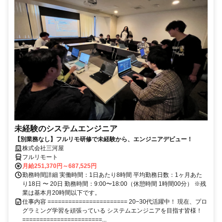
未経験のシステムエンジニア
【別業務なし】フルリモ研修で未経験から、エンジニアデビュー！
株式会社三河屋
フルリモート
月給251,370円～687,525円
勤務時間詳細 実働時間：1日あたり8時間 平均勤務日数：1ヶ月あた
り18日 〜 20日 勤務時間：9:00〜18:00（休憩時間 1時間00分） ※残
業は基本月20時間以下です。
仕事内容 ======================= 20−30代活躍中！ 現在、プロ
グラミング学習を頑張っている システムエンジニアを目指す皆様！
=======================...