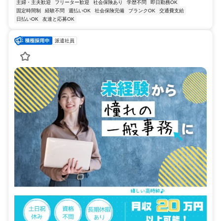
主婦・主夫歓迎
フリーター歓迎
社会保険あり
学歴不問
即日勤務OK
固定時間制
経験不問
週払いOK
社会保険完備
ブランクOK
交通費支給
日払いOK
友達と応募OK
派遣社員