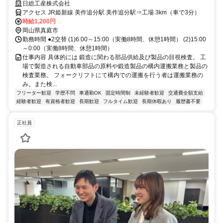
日総工産株式会社
アクセス JR姫新線 美作追分駅 美作追分駅⇒工場 3km（車で3分）
時給1,200円
岡山県真庭市
勤務時間 ●2交替 (1)6:00～15:00（実働8時間、休憩1時間） (2)15:00
～0:00（実働8時間、休憩1時間）
仕事内容 具体的には 鍛造に関わる部品供給及び製品の目視検査。 工
場で製造される自動車部品の原料や鍛造製品の構内運搬業務と製品の
検査業務。 フォークリフトにて構内での運搬を行う者は運搬業務の
み。また検...
フリーター歓迎
学歴不問
車通勤OK
固定時間制
未経験者歓迎
交通費全額支給
経験者歓迎
有資格者歓迎
長期歓迎
フルタイム歓迎
長期休暇あり
履歴書不要
正社員