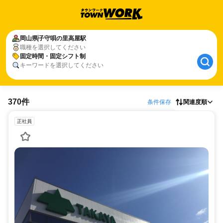
岡山県
子守唄の里高屋駅
職種を選択してください
固定時間・固定シフト制
キーワードを選択してください
370件
条件保存
関連度順
正社員