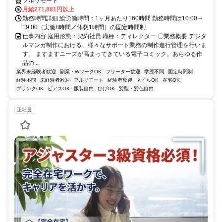
フルリモート
月給271,881円以上
勤務時間詳細 総労働時間：1ヶ月あたり160時間 勤務時間は10:00～
19:00（実働8時間／休憩1時間）の固定時間制
仕事内容 雇用形態：契約社員 職種：ディレクター 〇業務概要 デジタ
ルマンガ制作における、様々なサポート業務の制作進行管理を行いま
す。 ますますニーズが高まってきている電子コミック。あらゆる作
品の...
業界未経験者歓迎
副業・WワークOK
フリーター歓迎
学歴不問
固定時間制
経験不問
未経験者歓迎
フルリモート
経験者歓迎
ネイルOK
在宅OK
ブランクOK
ピアスOK
服装自由
ひげOK
髪型・髪色自由
正社員