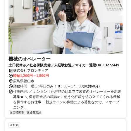
機械のオペレーター
土日祝休み／社会保険完備／未経験歓迎／マイカー通勤OK／3272449
株式会社フロンティア
時給1,200円～1,500円
広島県福山市
勤務時間・曜日: 平日のみ！ 8：30～17：30(休憩60分)
仕事内容: ／ カンタン！化粧箱の組み立て装置のオペレーターを新設
募集★ ＼ 保存用食品の箱詰めに使う化粧箱を組み立ててくれる機械
を操作するお仕事！ 新規ラインの稼働による募集なので、＜オープ
ニング...
固定時間制
交通費支給
正社員