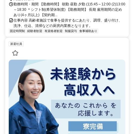
勤務時間・期間 【勤務時間】 朝勤 昼勤 夕勤 (1)5:45～12:00 (2)13:00
～18:30 ＊シフト制(希望休制度) 【勤務期間】 長期 雇用期間の定め
あり(4ヶ月以上) 【契約期...
仕事内容 高齢者施設で食事を提供するにあたり、調理、盛り付け、
洗浄、仕込、清掃などの厨房内業務となります。
固定時間制
経験者歓迎
有資格者歓迎
制服貸与
食事補助あり
派遣社員