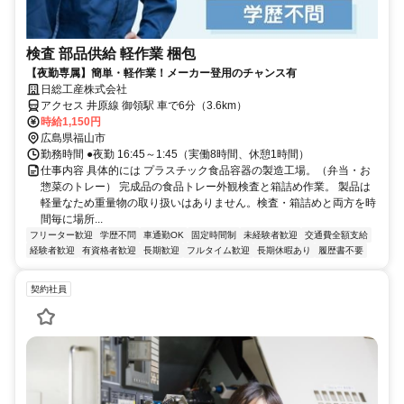
検査 部品供給 軽作業 梱包
【夜勤専属】簡単・軽作業！メーカー登用のチャンス有
日総工産株式会社
アクセス 井原線 御領駅 車で6分（3.6km）
時給1,150円
広島県福山市
勤務時間 ●夜勤 16:45～1:45（実働8時間、休憩1時間）
仕事内容 具体的には プラスチック食品容器の製造工場。（弁当・お
惣菜のトレー） 完成品の食品トレー外観検査と箱詰め作業。 製品は
軽量なため重量物の取り扱いはありません。検査・箱詰めと両方を時
間毎に場所...
フリーター歓迎
学歴不問
車通勤OK
固定時間制
未経験者歓迎
交通費全額支給
経験者歓迎
有資格者歓迎
長期歓迎
フルタイム歓迎
長期休暇あり
履歴書不要
契約社員