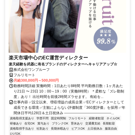
楽天市場中心のEC運営ディレクター
楽天経験を武器に有名ブランドのディレクターへキャリアアップ☆
株式会社ワンプルーフ
フルリモート
月給300,000円～500,000円
勤務時間詳細 実働時間：1日あたり8時間 平均勤務日数：1ヶ月あた
り21日 〜 23日 10：00～19：00（実働8時間） ＊柔軟な「ズレ勤制
度」あり！ 出社時間を前後2時間ズラせます。 有給を...
仕事内容 ✅設立以来、増収増益の成長企業 ✅ECディレクターとして
成長できる環境 ✅主観によらない評価制度「360度評価」を採用 ✅年
間休日平均128日＆土日祝休み ―――――――――――――...
資格取得支援あり
学歴不問
固定時間制
フルリモート
経験者歓迎
ネイルOK
研修あり
在宅OK
賞与あり
ブランクOK
育休あり
交通費支給
長期歓迎
資格取得手当あり
社割あり
長期休暇あり
ピアスOK
土日祝休み
服装自由
ひげOK