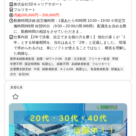
株式会社SDキャリアサポート
フルリモート
月給200,000円～350,000円
勤務時間詳細 総労働時間：1週あたり40時間 10:00～19:00 ※所定労
働時間8時間 休憩60分 （9:00～20:00の間 8時間） 配属先を決める際
に、勤務時間の相談をさせていただきま...
仕事内容 【2年で決着、自立できる個の力を磨く】 他社の多くが「1
年」とする研修期間を、当社はあえて「2年」と定義しました。 現場
で求められるのは、単にソフトが使えることではなく、構造を理解し
た精緻な...
業界未経験者歓迎
副業・WワークOK
主婦・主夫歓迎
フリーター歓迎
早朝
学歴不問
固定時間制
転勤なし
経験不問
未経験者歓迎
フルリモート
交通費全額支給
午前
経験者歓迎
ネイルOK
残業なし
有資格者歓迎
研修あり
夕方
在宅OK
派遣社員