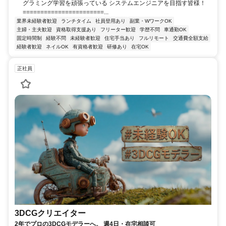
グラミング学習を頑張っている システムエンジニアを目指す皆様！
=======================...
業界未経験者歓迎
ランチタイム
社員登用あり
副業・WワークOK
主婦・主夫歓迎
資格取得支援あり
フリーター歓迎
学歴不問
車通勤OK
固定時間制
経験不問
未経験者歓迎
住宅手当あり
フルリモート
交通費全額支給
経験者歓迎
ネイルOK
有資格者歓迎
研修あり
在宅OK
正社員
3DCGクリエイター
2年でプロの3DCGモデラーへ。 週4日・在宅相談可