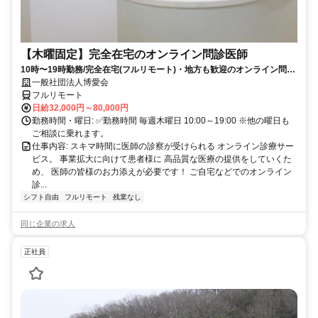
【木曜固定】完全在宅のオンライン問診医師
10時〜19時勤務/完全在宅(フルリモート)・地方も歓迎のオンライン問診
業務
一般社団法人博愛会
フルリモート
日給32,000円～80,000円
勤務時間・曜日: ✅勤務時間 毎週木曜日 10:00～19:00 ※他の曜日も
ご相談に乗れます。
仕事内容: スキマ時間に医師の診察が受けられる オンライン診療サー
ビス。 事業拡大に向けて患者様に 高品質な医療の提供をしていくた
め、 医師の皆様のお力添えが必要です！ ご自宅などでのオンライン
診...
シフト自由
フルリモート
残業なし
同じ企業の求人
正社員