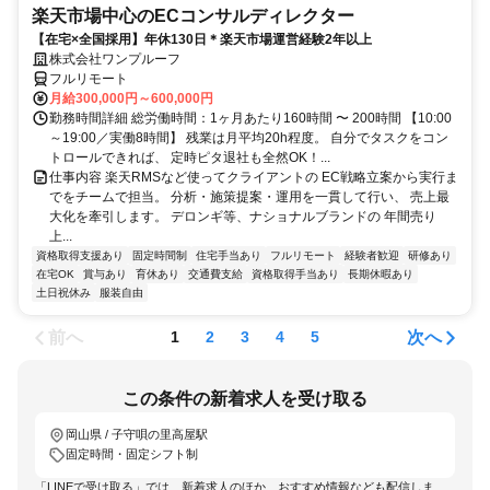
楽天市場中心のECコンサルディレクター
【在宅×全国採用】年休130日＊楽天市場運営経験2年以上
株式会社ワンプルーフ
フルリモート
月給300,000円～600,000円
勤務時間詳細 総労働時間：1ヶ月あたり160時間 〜 200時間 【10:00
～19:00／実働8時間】 残業は月平均20h程度。 自分でタスクをコン
トロールできれば、 定時ピタ退社も全然OK！...
仕事内容 楽天RMSなど使ってクライアントの EC戦略立案から実行ま
でをチームで担当。 分析・施策提案・運用を一貫して行い、 売上最
大化を牽引します。 デロンギ等、ナショナルブランドの 年間売り
上...
資格取得支援あり
固定時間制
住宅手当あり
フルリモート
経験者歓迎
研修あり
在宅OK
賞与あり
育休あり
交通費支給
資格取得手当あり
長期休暇あり
土日祝休み
服装自由
前へ
次へ
1
2
3
4
5
この条件の新着求人を受け取る
岡山県 / 子守唄の里高屋駅
固定時間・固定シフト制
「LINEで受け取る」では、新着求人のほか、おすすめ情報なども配信しま