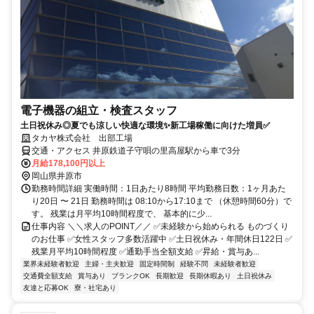
電子機器の組立・検査スタッフ
土日祝休み◎夏でも涼しい快適な環境✨新工場稼働に向けた増員✅
タカヤ株式会社 出部工場
交通・アクセス 井原鉄道子守唄の里高屋駅から車で3分
月給178,100円以上
岡山県井原市
勤務時間詳細 実働時間：1日あたり8時間 平均勤務日数：1ヶ月あた
り20日 〜 21日 勤務時間は 08:10から17:10まで （休憩時間60分）で
す。 残業は月平均10時間程度で、 基本的に少...
仕事内容 ＼＼求人のPOINT／／ ✅未経験から始められる ものづくり
のお仕事 ✅女性スタッフ多数活躍中 ✅土日祝休み・年間休日122日 ✅
残業月平均10時間程度 ✅通勤手当全額支給 ✅昇給・賞与あ...
業界未経験者歓迎
主婦・主夫歓迎
固定時間制
経験不問
未経験者歓迎
交通費全額支給
賞与あり
ブランクOK
長期歓迎
長期休暇あり
土日祝休み
友達と応募OK
寮・社宅あり