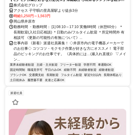
業！空調完備で快適◎土日祝休み！残業の相談可能♪
株式会社グロップ
アクセス 子守唄の里高屋駅より徒歩3分
時給1,250円～1,563円
岡山県井原市
勤務時間 ・勤務時間： [1] 08:10～17:10 実働8時間（休憩60分） ＊
長期歓迎(入社日応相談) ＊日勤のみ/フルタイム歓迎 ＊所定時間外 有
相談可 《更新の可能性の有無について》...
仕事内容 《新着》派遣社員募集！ ◇井原市内の電子機器メーカーで
のお仕事◇ コツコツ・モクモク作業が好きな方にオススメ！ 電子部
品のピッキングのお仕事です。 《具体的には…(雇入れ直後)》 ▽メイ
ン...
業界未経験者歓迎
主婦・主夫歓迎
フリーター歓迎
学歴不問
車通勤OK
固定時間制
職場見学可
平日のみOK
経験不問
未経験者歓迎
経験者歓迎
ブランクOK
交通費支給
長期歓迎
フルタイム歓迎
駅近5分以内
長期休暇あり
土日祝休み
履歴書不要
友達と応募OK
派遣社員