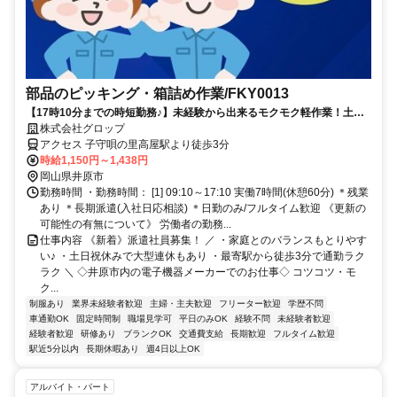
部品のピッキング・箱詰め作業/FKY0013
【17時10分までの時短勤務♪】未経験から出来るモクモク軽作業！土日
祝休み＆年休127日★駅から徒歩圏内で通勤も安心◎
株式会社グロップ
アクセス 子守唄の里高屋駅より徒歩3分
時給1,150円～1,438円
岡山県井原市
勤務時間 ・勤務時間： [1] 09:10～17:10 実働7時間(休憩60分) ＊残業
あり ＊長期派遣(入社日応相談) ＊日勤のみ/フルタイム歓迎 《更新の
可能性の有無について》 労働者の勤務...
仕事内容 《新着》派遣社員募集！ ／ ・家庭とのバランスもとりやす
い♪ ・土日祝休みで大型連休もあり ・最寄駅から徒歩3分で通勤ラク
ラク ＼ ◇井原市内の電子機器メーカーでのお仕事◇ コツコツ・モ
ク...
制服あり
業界未経験者歓迎
主婦・主夫歓迎
フリーター歓迎
学歴不問
車通勤OK
固定時間制
職場見学可
平日のみOK
経験不問
未経験者歓迎
経験者歓迎
研修あり
ブランクOK
交通費支給
長期歓迎
フルタイム歓迎
駅近5分以内
長期休暇あり
週4日以上OK
アルバイト・パート