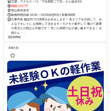
交通・アクセス バス「下出部町二丁目」から徒歩3分
時給1,047円
岡山県井原市
勤務時間詳細 16:00～19:00(休憩0分) 実働3時間
仕事内容 施設内での清掃をお任せします！ 各エリアを分担して、み
んなでキレイに お掃除して頂きます！モクモク集中して 働けて家事
や育児との両立も可能です！ 空いた時間でお小遣い稼ぎできる！ 主
婦さん・...
固定時間制
派遣社員