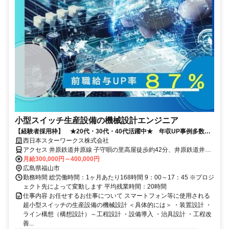
小型スイッチ生産設備の機械設計エンジニア
【経験者採用枠】 ★20代・30代・40代活躍中★ 年収UP事例多数！
◎広島U・Iターン補助充実◎
西日本スターワークス株式会社
アクセス 井原鉄道井原線 子守唄の里高屋徒歩約42分、井原鉄道井原
線 御領（広島県）徒歩約47分、井原鉄道井原線 いずえ徒歩約58分
月給300,000円～400,000円
広島県福山市
勤務時間 総労働時間：1ヶ月あたり168時間 9：00～17：45 ※プロジ
ェクト先によって変動します 平均残業時間：20時間
仕事内容 お任せするお仕事について スマートフォン等に使用される
超小型スイッチの生産設備の機械設計 ＜具体的には＞ ・装置設計 ・
ライン構想（構想設計）～工程設計 ・設備導入 ・治具設計 ・工程改
善...