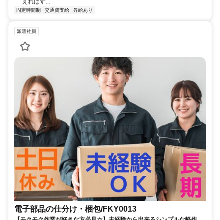
えればす...
固定時間制
交通費支給
昇給あり
派遣社員
電子部品の仕分け・梱包/FKY0013
【モクモク作業が好きな方必見☆】未経験から出来るシンプルな軽作