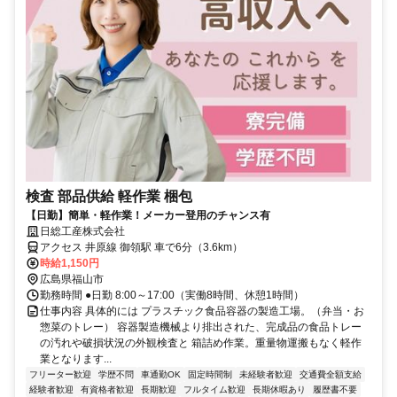
検査 部品供給 軽作業 梱包
【日勤】簡単・軽作業！メーカー登用のチャンス有
日総工産株式会社
アクセス 井原線 御領駅 車で6分（3.6km）
時給1,150円
広島県福山市
勤務時間 ●日勤 8:00～17:00（実働8時間、休憩1時間）
仕事内容 具体的には プラスチック食品容器の製造工場。（弁当・お
惣菜のトレー） 容器製造機械より排出された、完成品の食品トレー
の汚れや破損状況の外観検査と 箱詰め作業。重量物運搬もなく軽作
業となります...
フリーター歓迎
学歴不問
車通勤OK
固定時間制
未経験者歓迎
交通費全額支給
経験者歓迎
有資格者歓迎
長期歓迎
フルタイム歓迎
長期休暇あり
履歴書不要