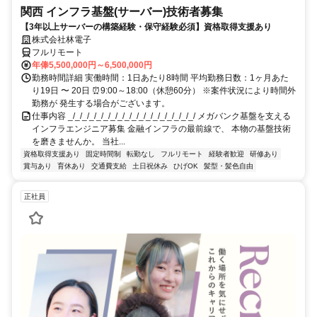
関西 インフラ基盤(サーバー)技術者募集
【3年以上サーバーの構築経験・保守経験必須】資格取得支援あり
株式会社林電子
フルリモート
年俸5,500,000円～6,500,000円
勤務時間詳細 実働時間：1日あたり8時間 平均勤務日数：1ヶ月あた
り19日 〜 20日 ⏰9:00～18:00（休憩60分） ※案件状況により時間外
勤務が 発生する場合がございます。
仕事内容 _/_/_/_/_/_/_/_/_/_/_/_/_/_/_/_/_/_/ メガバンク基盤を支える
インフラエンジニア募集 金融インフラの最前線で、 本物の基盤技術
を磨きませんか。 当社...
資格取得支援あり
固定時間制
転勤なし
フルリモート
経験者歓迎
研修あり
賞与あり
育休あり
交通費支給
土日祝休み
ひげOK
髪型・髪色自由
正社員