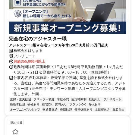
完全在宅のアジャスター職
アジャスター3級★在宅ワーク★年休120日★月給35万円超★
株式会社はなまる
フルリモート
月給355,000円以上
勤務時間詳細 実働時間：1日あたり8時間 平均勤務日数：1ヶ月あた
り20日 〜 21日 ⏰勤務時間⏰ 9：00～18：00（休憩1時間）
仕事内容 自動車買取・販売業界で強固な基盤を誇る株式会社はなま
る。当社は、高度な専門知識を持つあなたをお迎えするため、アジャ
スター職（完全在宅・テレワーク勤務）のオープニングスタッフを募
集します。外回...
主婦・主夫歓迎
フリーター歓迎
学歴不問
固定時間制
転勤なし
フルリモート
経験者歓迎
研修あり
在宅OK
賞与あり
ブランクOK
育休あり
オープニングスタッフ
交通費支給
長期歓迎
長期休暇あり
土日祝休み
服装自由
契約社員