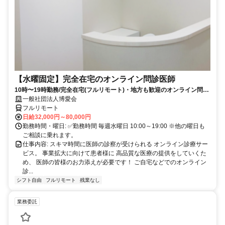
【水曜固定】完全在宅のオンライン問診医師
10時〜19時勤務/完全在宅(フルリモート)・地方も歓迎のオンライン問診
業務
一般社団法人博愛会
フルリモート
日給32,000円～80,000円
勤務時間・曜日: ✅勤務時間 毎週水曜日 10:00～19:00 ※他の曜日も
ご相談に乗れます。
仕事内容: スキマ時間に医師の診察が受けられる オンライン診療サー
ビス。 事業拡大に向けて患者様に 高品質な医療の提供をしていくた
め、 医師の皆様のお力添えが必要です！ ご自宅などでのオンライン
診...
シフト自由
フルリモート
残業なし
業務委託