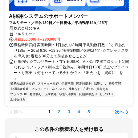
AI採用システムのサポートメンバー
フルリモート／年休130日／土日祝休／平均残業12h／25万
株式会社core AI
フルリモート
月給250,000円～280,000円
勤務時間詳細 実働時間：1日あたり8時間 平均勤務日数：1ヶ月あた
り18日 〜 20日 9:30〜18:30 (実働8時間／休憩1時間) ☆フレックス制
を導入 (出退勤を30分まで前後させることが...
仕事内容 ☆フルリモート・在宅勤務OK、AI×採用支援プロダクトに関
われる ☆フレックス制＆土日祝休み、年間休日130日以上でプライベ
ートも充実 ＜何をやっている会社か？＞ 「出会いを、資産に」を
テ...
業界未経験者歓迎
フリーター歓迎
学歴不問
固定時間制
転勤なし
経験不問
未経験者歓迎
フルリモート
ネイルOK
残業なし
在宅OK
賞与あり
ブランクOK
育休あり
長期歓迎
駅近5分以内
長期休暇あり
ピアスOK
土日祝休み
前へ
次へ
1
2
3
4
5
この条件の新着求人を受け取る