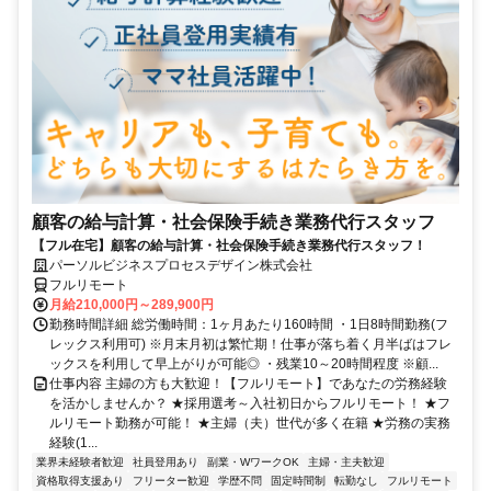
顧客の給与計算・社会保険手続き業務代行スタッフ
【フル在宅】顧客の給与計算・社会保険手続き業務代行スタッフ！
パーソルビジネスプロセスデザイン株式会社
フルリモート
月給210,000円～289,900円
勤務時間詳細 総労働時間：1ヶ月あたり160時間 ・1日8時間勤務(フ
レックス利用可) ※月末月初は繁忙期！仕事が落ち着く月半ばはフレ
ックスを利用して早上がりが可能◎ ・残業10～20時間程度 ※顧...
仕事内容 主婦の方も大歓迎！【フルリモート】であなたの労務経験
を活かしませんか？ ★採用選考～入社初日からフルリモート！ ★フ
ルリモート勤務が可能！ ★主婦（夫）世代が多く在籍 ★労務の実務
経験(1...
業界未経験者歓迎
社員登用あり
副業・WワークOK
主婦・主夫歓迎
資格取得支援あり
フリーター歓迎
学歴不問
固定時間制
転勤なし
フルリモート