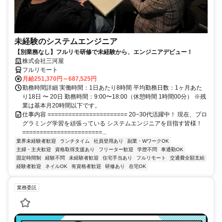
未経験のシステムエンジニア
【別業務なし】フルリモ研修で未経験から、エンジニアデビュー！
株式会社三河屋
フルリモート
月給251,370円～687,525円
勤務時間詳細 実働時間：1日あたり8時間 平均勤務日数：1ヶ月あた
り18日 〜 20日 勤務時間：9:00〜18:00（休憩時間 1時間00分） ※残
業は基本月20時間以下です。
仕事内容 ======================= 20−30代活躍中！ 現在、プロ
グラミング学習を頑張っている システムエンジニアを目指す皆様！
=======================...
業界未経験者歓迎
ランチタイム
社員登用あり
副業・WワークOK
主婦・主夫歓迎
資格取得支援あり
フリーター歓迎
学歴不問
車通勤OK
固定時間制
経験不問
未経験者歓迎
住宅手当あり
フルリモート
交通費全額支給
経験者歓迎
ネイルOK
有資格者歓迎
研修あり
在宅OK
業務委託