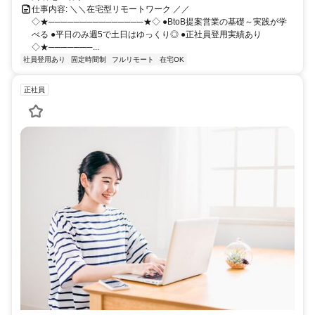
仕事内容: ＼＼在宅型リモートワーク ／／
◇★───────────────★◇ ●BtoB提案営業の基礎～実践が学
べる ●平日のみ週5で土日はゆっくり◎ ●正社員登用実績あり
◇★───────...
社員登用あり
固定時間制
フルリモート
在宅OK
正社員