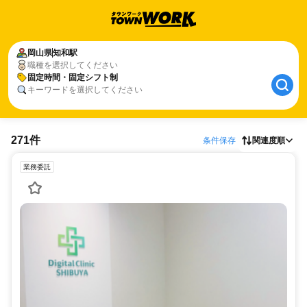
岡山県
知和駅
職種を選択してください
固定時間・固定シフト制
キーワードを選択してください
271件
条件保存
関連度順
業務委託