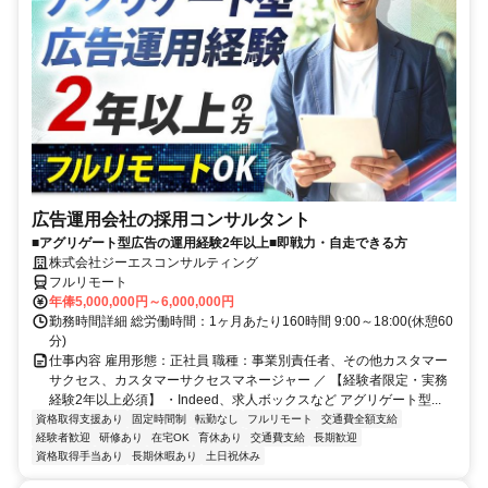
広告運用会社の採用コンサルタント
■アグリゲート型広告の運用経験2年以上■即戦力・自走できる方
株式会社ジーエスコンサルティング
フルリモート
年俸5,000,000円～6,000,000円
勤務時間詳細 総労働時間：1ヶ月あたり160時間 9:00～18:00(休憩60
分)
仕事内容 雇用形態：正社員 職種：事業別責任者、その他カスタマー
サクセス、カスタマーサクセスマネージャー ／ 【経験者限定・実務
経験2年以上必須】 ・Indeed、求人ボックスなど アグリゲート型...
資格取得支援あり
固定時間制
転勤なし
フルリモート
交通費全額支給
経験者歓迎
研修あり
在宅OK
育休あり
交通費支給
長期歓迎
資格取得手当あり
長期休暇あり
土日祝休み