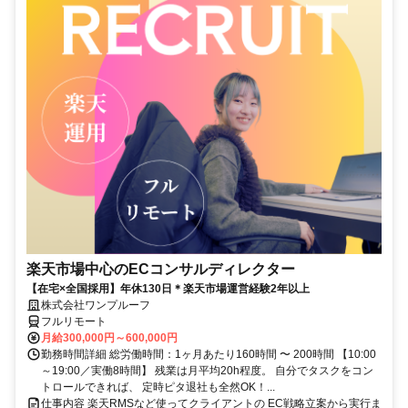
楽天市場中心のECコンサルディレクター
【在宅×全国採用】年休130日＊楽天市場運営経験2年以上
株式会社ワンプルーフ
フルリモート
月給300,000円～600,000円
勤務時間詳細 総労働時間：1ヶ月あたり160時間 〜 200時間 【10:00
～19:00／実働8時間】 残業は月平均20h程度。 自分でタスクをコン
トロールできれば、 定時ピタ退社も全然OK！...
仕事内容 楽天RMSなど使ってクライアントの EC戦略立案から実行ま