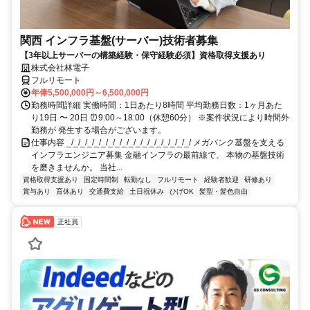
関西 インフラ基盤(サーバー)技術者募集
【3年以上サーバーの構築経験・保守経験必須】資格取得支援あり
株式会社林電子
フルリモート
年俸5,500,000円～6,500,000円
勤務時間詳細 実働時間：1日あたり8時間 平均勤務日数：1ヶ月あた
り19日 〜 20日 ⏰9:00～18:00（休憩60分） ※案件状況により時間外
勤務が 発生する場合がございます。
仕事内容 _/_/_/_/_/_/_/_/_/_/_/_/_/_/_/_/_/_/ メガバンク基盤を支える
インフラエンジニア募集 金融インフラの最前線で、 本物の基盤技術
を磨きませんか。 当社...
資格取得支援あり
固定時間制
転勤なし
フルリモート
経験者歓迎
研修あり
賞与あり
育休あり
交通費支給
土日祝休み
ひげOK
髪型・髪色自由
正社員