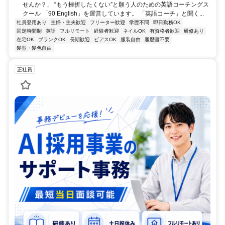
せんか？」 “もう挫折したくない”と願う人のための英語コーチングス
クール 「90 English」を運営しています。 「英語コーチ」と聞く...
社員登用あり
主婦・主夫歓迎
フリーター歓迎
学歴不問
即日勤務OK
固定時間制
英語
フルリモート
経験者歓迎
ネイルOK
有資格者歓迎
研修あり
在宅OK
ブランクOK
長期歓迎
ピアスOK
服装自由
履歴書不要
髪型・髪色自由
正社員