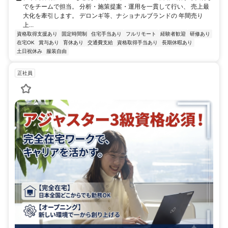
でをチームで担当。 分析・施策提案・運用を一貫して行い、 売上最
大化を牽引します。 デロンギ等、ナショナルブランドの 年間売り
上...
資格取得支援あり
固定時間制
住宅手当あり
フルリモート
経験者歓迎
研修あり
在宅OK
賞与あり
育休あり
交通費支給
資格取得手当あり
長期休暇あり
土日祝休み
服装自由
正社員