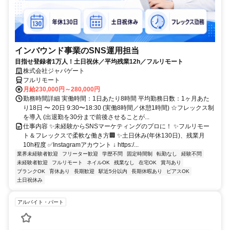
インバウンド事業のSNS運用担当
目指せ登録者1万人！土日祝休／平均残業12h／フルリモート
株式会社ジャパゲート
フルリモート
月給230,000円～280,000円
勤務時間詳細 実働時間：1日あたり8時間 平均勤務日数：1ヶ月あた
り18日 〜 20日 9:30〜18:30 (実働8時間／休憩1時間) ☆フレックス制
を導入 (出退勤を30分まで前後させることが...
仕事内容 ✨未経験からSNSマーケティングのプロに！ ✨フルリモー
ト＆フレックスで柔軟な働き方🏢 ✨土日休み(年休130日)、残業月
10h程度 ✅Instagramアカウント ↓ https:/...
業界未経験者歓迎
フリーター歓迎
学歴不問
固定時間制
転勤なし
経験不問
未経験者歓迎
フルリモート
ネイルOK
残業なし
在宅OK
賞与あり
ブランクOK
育休あり
長期歓迎
駅近5分以内
長期休暇あり
ピアスOK
土日祝休み
アルバイト・パート