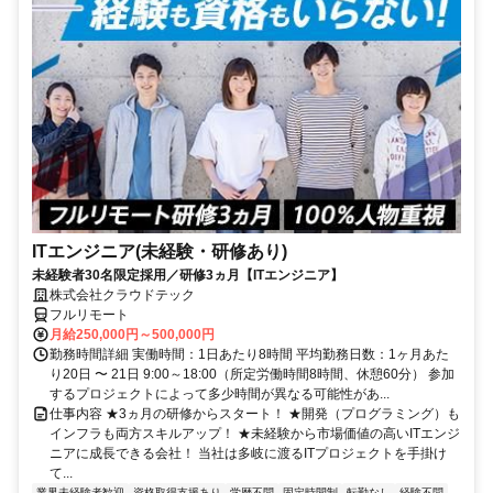
ITエンジニア(未経験・研修あり)
未経験者30名限定採用／研修3ヵ月【ITエンジニア】
株式会社クラウドテック
フルリモート
月給250,000円～500,000円
勤務時間詳細 実働時間：1日あたり8時間 平均勤務日数：1ヶ月あた
り20日 〜 21日 9:00～18:00（所定労働時間8時間、休憩60分） 参加
するプロジェクトによって多少時間が異なる可能性があ...
仕事内容 ★3ヵ月の研修からスタート！ ★開発（プログラミング）も
インフラも両方スキルアップ！ ★未経験から市場価値の高いITエンジ
ニアに成長できる会社！ 当社は多岐に渡るITプロジェクトを手掛け
て...
業界未経験者歓迎
資格取得支援あり
学歴不問
固定時間制
転勤なし
経験不問