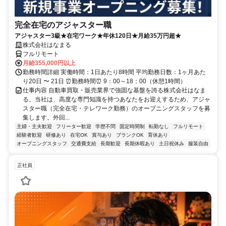
完全在宅のアジャスター職
アジャスター3級★在宅ワーク★年休120日★月給35万円超★
株式会社はなまる
フルリモート
月給355,000円以上
勤務時間詳細 実働時間：1日あたり8時間 平均勤務日数：1ヶ月あた
り20日 〜 21日 ⏰勤務時間⏰ 9：00～18：00（休憩1時間）
仕事内容 自動車買取・販売業界で強固な基盤を誇る株式会社はなま
る。当社は、高度な専門知識を持つあなたをお迎えするため、アジャ
スター職（完全在宅・テレワーク勤務）のオープニングスタッフを募
集します。外回...
主婦・主夫歓迎
フリーター歓迎
学歴不問
固定時間制
転勤なし
フルリモート
経験者歓迎
研修あり
在宅OK
賞与あり
ブランクOK
育休あり
オープニングスタッフ
交通費支給
長期歓迎
長期休暇あり
土日祝休み
服装自由
正社員