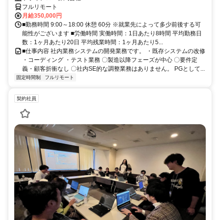
フルリモート
月給350,000円
■勤務時間 9:00～18:00 休憩 60分 ※就業先によって多少前後する可
能性がございます ■労働時間 実働時間：1日あたり8時間 平均勤務日
数：1ヶ月あたり20日 平均残業時間：1ヶ月あたり5...
■仕事内容 社内業務システムの開発業務です。 ・既存システムの改修
・コーディング ・テスト業務 〇製造以降フェーズが中心 〇要件定
義・顧客折衝なし 〇社内SE的な調整業務はありません。 PGとして...
固定時間制
フルリモート
契約社員