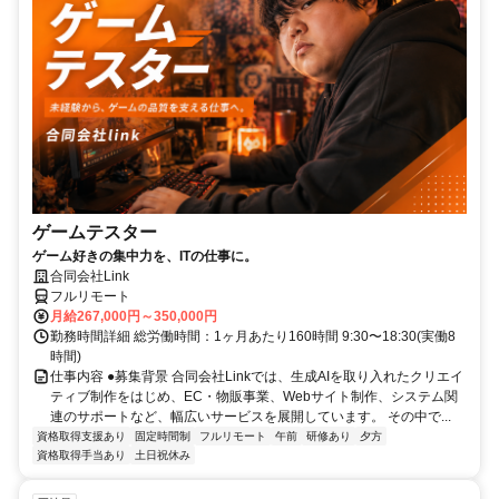
ゲームテスター
ゲーム好きの集中力を、ITの仕事に。
合同会社Link
フルリモート
月給267,000円～350,000円
勤務時間詳細 総労働時間：1ヶ月あたり160時間 9:30〜18:30(実働8
時間)
仕事内容 ●募集背景 合同会社Linkでは、生成AIを取り入れたクリエイ
ティブ制作をはじめ、EC・物販事業、Webサイト制作、システム関
連のサポートなど、幅広いサービスを展開しています。 その中で...
資格取得支援あり
固定時間制
フルリモート
午前
研修あり
夕方
資格取得手当あり
土日祝休み