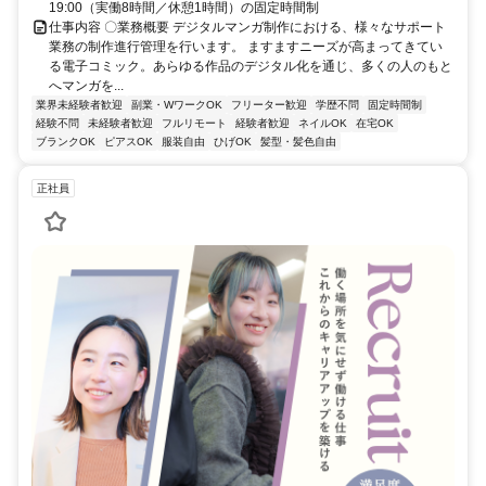
19:00（実働8時間／休憩1時間）の固定時間制
仕事内容 〇業務概要 デジタルマンガ制作における、様々なサポート
業務の制作進行管理を行います。 ますますニーズが高まってきてい
る電子コミック。あらゆる作品のデジタル化を通じ、多くの人のもと
へマンガを...
業界未経験者歓迎
副業・WワークOK
フリーター歓迎
学歴不問
固定時間制
経験不問
未経験者歓迎
フルリモート
経験者歓迎
ネイルOK
在宅OK
ブランクOK
ピアスOK
服装自由
ひげOK
髪型・髪色自由
正社員