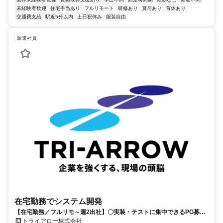
未経験者歓迎
住宅手当あり
フルリモート
研修あり
賞与あり
育休あり
交通費支給
駅近5分以内
土日祝休み
服装自由
派遣社員
在宅勤務でシステム開発
【在宅勤務／フルリモ～週2出社】〇実装・テストに集中できるPG募集
〇業務用端末貸与あり
トライアロー株式会社