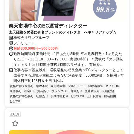
楽天市場中心のEC運営ディレクター
楽天経験を武器に有名ブランドのディレクターへキャリアアップ☆
株式会社ワンプルーフ
フルリモート
月給300,000円～500,000円
勤務時間詳細 実働時間：1日あたり8時間 平均勤務日数：1ヶ月あた
り21日 〜 23日 10：00～19：00（実働8時間） ＊柔軟な「ズレ勤制
度」あり！ 出社時間を前後2時間ズラせます。 有給を...
仕事内容 ✅設立以来、増収増益の成長企業 ✅ECディレクターとして
成長できる環境 ✅主観によらない評価制度「360度評価」を採用 ✅年
間休日平均128日＆土日祝休み ―――――――――――――...
資格取得支援あり
学歴不問
固定時間制
フルリモート
経験者歓迎
ネイルOK
研修あり
在宅OK
賞与あり
ブランクOK
育休あり
交通費支給
長期歓迎
資格取得手当あり
社割あり
長期休暇あり
ピアスOK
土日祝休み
服装自由
ひげOK
正社員