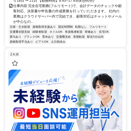
り18日 〜 21日 【勤務時間】8:45~17:45(休憩60分)
仕事内容 完全在宅勤務(フルリモート)で、会計データのチェックや顧
客対応、決算書や申告書の作成業務を行っていただきます。 社内の
業務はクラウドサーバー内で完結でき、顧客対応はチャットやメール
が中心なの...
主婦・主夫歓迎
資格取得支援あり
固定時間制
転勤なし
フルリモート
交通費全額支給
経験者歓迎
ネイルOK
有資格者歓迎
研修あり
在宅OK
賞与あり
ブランクOK
育休あり
交通費支給
長期歓迎
駅近5分以内
資格取得手当あり
ピアスOK
土日祝休み
正社員