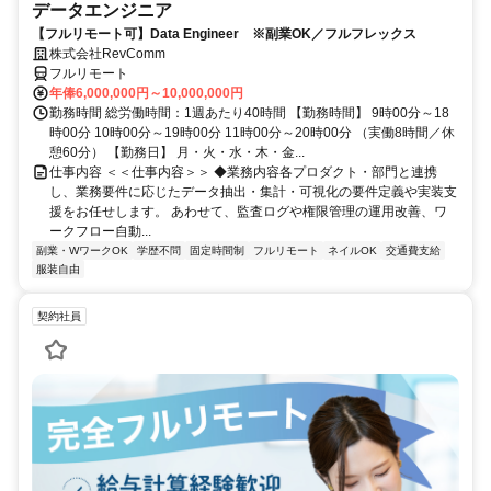
データエンジニア
【フルリモート可】Data Engineer ※副業OK／フルフレックス
株式会社RevComm
フルリモート
年俸6,000,000円～10,000,000円
勤務時間 総労働時間：1週あたり40時間 【勤務時間】 9時00分～18
時00分 10時00分～19時00分 11時00分～20時00分 （実働8時間／休
憩60分） 【勤務日】 月・火・水・木・金...
仕事内容 ＜＜仕事内容＞＞ ◆業務内容各プロダクト・部門と連携
し、業務要件に応じたデータ抽出・集計・可視化の要件定義や実装支
援をお任せします。 あわせて、監査ログや権限管理の運用改善、ワ
ークフロー自動...
副業・WワークOK
学歴不問
固定時間制
フルリモート
ネイルOK
交通費支給
服装自由
契約社員