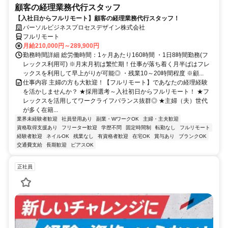
顧客の経理業務代行スタッフ
【入社日からフルリモート】顧客の経理業務代行スタッフ！
パーソルビジネスプロセスデザイン株式会社
フルリモート
月給210,000円～289,900円
勤務時間詳細 総労働時間：1ヶ月あたり160時間 ・1日8時間勤務(フ
レックス利用可) ※月末月初は繁忙期！仕事が落ち着く月半ばはフレ
ックスを利用して早上がりが可能◎ ・残業10～20時間程度 ※顧...
仕事内容 主婦の方も大歓迎！【フルリモート】であなたの経理経験
を活かしませんか？ ★採用選考～入社初日からフルリモート！ ★フ
レックスを活用してワークライフバランス抜群◎ ★主婦（夫）世代
が多く在籍...
業界未経験者歓迎
社員登用あり
副業・WワークOK
主婦・主夫歓迎
資格取得支援あり
フリーター歓迎
学歴不問
固定時間制
転勤なし
フルリモート
経験者歓迎
ネイルOK
残業なし
有資格者歓迎
在宅OK
賞与あり
ブランクOK
交通費支給
長期歓迎
ピアスOK
正社員