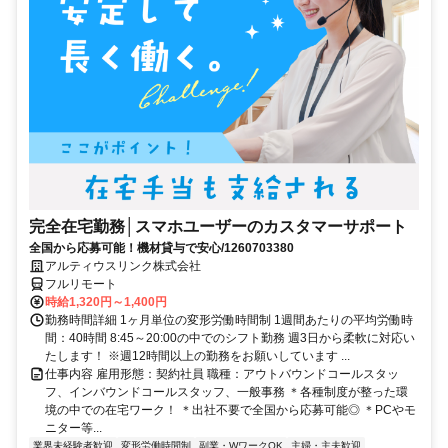
完全在宅勤務│スマホユーザーのカスタマーサポート
全国から応募可能！機材貸与で安心/1260703380
アルティウスリンク株式会社
フルリモート
時給1,320円～1,400円
勤務時間詳細 1ヶ月単位の変形労働時間制 1週間あたりの平均労働時
間：40時間 8:45～20:00の中でのシフト勤務 週3日から柔軟に対応い
たします！ ※週12時間以上の勤務をお願いしています ...
仕事内容 雇用形態：契約社員 職種：アウトバウンドコールスタッ
フ、インバウンドコールスタッフ、一般事務 ＊各種制度が整った環
境の中での在宅ワーク！ ＊出社不要で全国から応募可能◎ ＊PCやモ
ニター等...
業界未経験者歓迎
変形労働時間制
副業・WワークOK
主婦・主夫歓迎