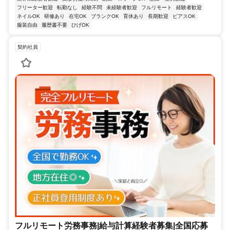
フリーター歓迎
転勤なし
経験不問
未経験者歓迎
フルリモート
経験者歓迎
ネイルOK
研修あり
在宅OK
ブランクOK
育休あり
長期歓迎
ピアスOK
服装自由
履歴書不要
ひげOK
契約社員
フルリモート労務事務|給与計算経験者募集|全国応募