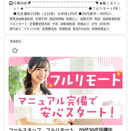
仕事内容 ◤￣￣￣￣￣￣￣￣￣￣￣￣￣￣￣￣￣￣◥ ★働くポイン
ト！★ ￣￣￣￣￣￣￣￣￣￣￣￣￣￣￣￣￣￣ ◆フルリモートOK！
◆完全週休2日制（土日祝）＆年休120日 ◆20代後半～40代の...
業界未経験者歓迎
学歴不問
固定時間制
転勤なし
経験不問
英語
未経験者歓迎
フルリモート
交通費全額支給
午前
経験者歓迎
研修あり
夕方
在宅OK
賞与あり
ブランクOK
交通費支給
長期歓迎
駅近5分以内
長期休暇あり
業務委託
コールスタッフ フルリモート 20代30代活躍中