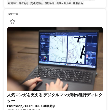
在宅OK
賞与あり
交通費支給
長期歓迎
長期休暇あり
服装自由
契約社員
人気マンガを支える|デジタルマンガ制作進行ディレク
ター
Photoshop／CLIP STUDIO経験必須