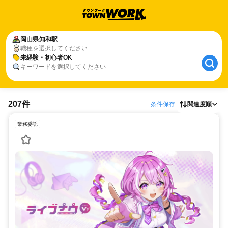
岡山県
知和駅
職種を選択してください
未経験・初心者OK
キーワードを選択してください
207件
条件保存
関連度順
業務委託