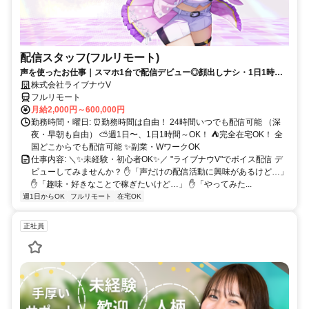
配信スタッフ(フルリモート)
声を使ったお仕事｜スマホ1台で配信デビュー◎顔出しナシ・1日1時間
～OK♪
株式会社ライブナウV
フルリモート
月給2,000円～600,000円
勤務時間・曜日: ⏰勤務時間は自由！ 24時間いつでも配信可能 （深
夜・早朝も自由） ⛅週1日〜、1日1時間～OK！ ⛺完全在宅OK！ 全
国どこからでも配信可能 ✨副業・WワークOK
仕事内容: ＼✨未経験・初心者OK✨／ "ライブナウV"でボイス配信 デ
ビューしてみませんか？ ✋「声だけの配信活動に興味があるけど…」
✋「趣味・好きなことで稼ぎたいけど…」 ✋「やってみた...
週1日からOK
フルリモート
在宅OK
正社員