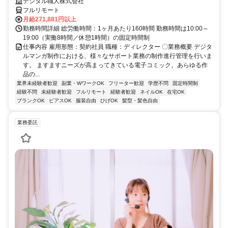
デジタル職人株式会社
フルリモート
月給271,881円以上
勤務時間詳細 総労働時間：1ヶ月あたり160時間 勤務時間は10:00～
19:00（実働8時間／休憩1時間）の固定時間制
仕事内容 雇用形態：契約社員 職種：ディレクター 〇業務概要 デジタ
ルマンガ制作における、様々なサポート業務の制作進行管理を行いま
す。 ますますニーズが高まってきている電子コミック。あらゆる作
品の...
業界未経験者歓迎
副業・WワークOK
フリーター歓迎
学歴不問
固定時間制
経験不問
未経験者歓迎
フルリモート
経験者歓迎
ネイルOK
在宅OK
ブランクOK
ピアスOK
服装自由
ひげOK
髪型・髪色自由
業務委託