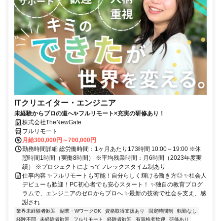
ITクリエイター・エンジニア
未経験からプロの道へ✨フルリモート×充実の研修あり！
株式会社TheNewGate
フルリモート
月給300,000円～700,000円
勤務時間詳細 総労働時間：1ヶ月あたり173時間 10:00～19:00 ※休
憩時間1時間（実働8時間） ※平均残業時間：月6時間（2023年度実
績） ※プロジェクトによってフレックスタイム制あり
仕事内容 ✨フルリモートも可能！自分らしく輝ける働き方◎ ✨社会人
デビューも歓迎！PC初心者でも安心スタート！ ✨独自の教育プログ
ラムで、エンジニアのゼロからプロへ ✨最新の技術で社会を支え、感
謝され...
業界未経験者歓迎
副業・WワークOK
資格取得支援あり
固定時間制
転勤なし
経験不問
未経験者歓迎
フルリモート
経験者歓迎
有資格者歓迎
研修あり