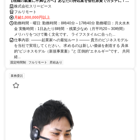
【現職の裁量に不満な方へ】あなたの持込案を会社原資でカタチに！最
短6ヶ月で共同経営者の道へ
株式会社スリーピース
フルリモート
月給1,000,000円以上
勤務時間・曜日: 勤務時間：8時40分～17時40分 勤務曜日：月火水木
金 実働時間：1日あたり8時間 ・残業少なめ（月平均20～30時間）
メリハリをつけて働く文化です。 ライフスタイルに合った...
仕事内容: ⸻起業家への最短ルート⸻ 貴方のビジネスモデル
を当社で実現してください。 求めるのは新しい価値を創造する 具体
的“ビジネスモデル（新規事業案）”と 圧倒的“エネルギー”です。 共同
経...
固定時間制
フルリモート
昇給あり
業務委託