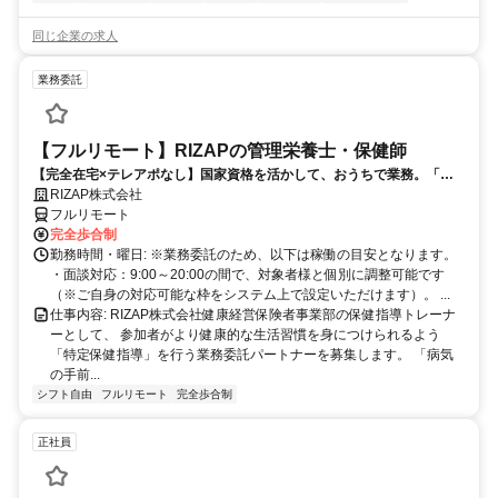
同じ企業の求人
業務委託
【フルリモート】RIZAPの管理栄養士・保健師
【完全在宅×テレアポなし】国家資格を活かして、おうちで業務。「も
う一つの安心」を。主婦・Wワーカー活躍中！「平日の日中だけ」「夕
RIZAP株式会社
方以降の数時間だけ」など、生活リズムに合わせた時間調整が可能で
フルリモート
す。1件ごとの成果報酬型だから、頑張った分だけ手応えのある収入
完全歩合制
に。充実のサポート体制で、安心の在宅ワークを始めませんか？
勤務時間・曜日: ※業務委託のため、以下は稼働の目安となります。
・面談対応：9:00～20:00の間で、対象者様と個別に調整可能です
（※ご自身の対応可能な枠をシステム上で設定いただけます）。 ...
仕事内容: RIZAP株式会社健康経営保険者事業部の保健指導トレーナ
ーとして、 参加者がより健康的な生活習慣を身につけられるよう
「特定保健指導」を行う業務委託パートナーを募集します。 「病気
の手前...
シフト自由
フルリモート
完全歩合制
正社員