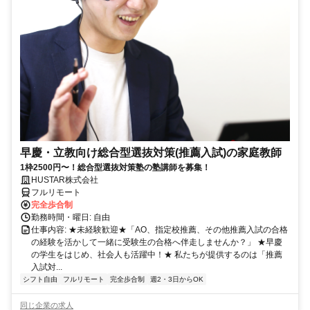
早慶・立教向け総合型選抜対策(推薦入試)の家庭教師
1枠2500円〜！総合型選抜対策塾の塾講師を募集！
HUSTAR株式会社
フルリモート
完全歩合制
勤務時間・曜日: 自由
仕事内容: ★未経験歓迎★「AO、指定校推薦、その他推薦入試の合格
の経験を活かして一緒に受験生の合格へ伴走しませんか？」 ★早慶
の学生をはじめ、社会人も活躍中！★ 私たちが提供するのは「推薦
入試対...
シフト自由
フルリモート
完全歩合制
週2・3日からOK
同じ企業の求人