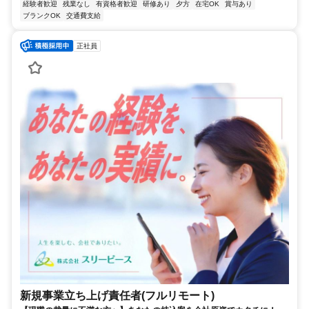
経験者歓迎
残業なし
有資格者歓迎
研修あり
夕方
在宅OK
賞与あり
ブランクOK
交通費支給
正社員
新規事業立ち上げ責任者(フルリモート)