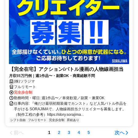
【完全在宅】アクション/バトル漫画の人物線画担当
月収55万円例｜週1作品〜・副業OK・商業経験不問
(株)ソラジマ
フルリモート
完全歩合制
勤務時間・曜日: 週1作品〜／単発歓迎／副業・兼業OK
仕事内容: 『俺だけ最弱初期装備でカンスト』など人気バトル作品を
手がける SORAJIMAで、人物線画担当クリエイターを募集します。
（制作工程の参考）https://story.sorajima...
シフト自由
フルリモート
完全歩合制
昇給あり
前へ
次へ
1
2
3
4
5