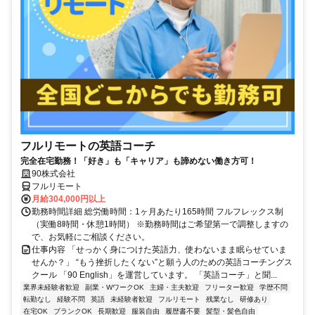
フルリモートの英語コーチ
完全在宅勤務！「好き」も「キャリア」も諦めない働き方可！
90株式会社
フルリモート
月給304,000円以上
勤務時間詳細 総労働時間：1ヶ月あたり165時間 フルフレックス制
（実働8時間・休憩1時間） ※勤務時間はご希望第一で調整しますの
で、お気軽にご相談ください。
仕事内容 「せっかく身につけた英語力、使わないまま眠らせていま
せんか？」 “もう挫折したくない”と願う人のための英語コーチングス
クール 「90 English」を運営しています。 「英語コーチ」と聞...
業界未経験者歓迎
副業・WワークOK
主婦・主夫歓迎
フリーター歓迎
学歴不問
転勤なし
経験不問
英語
未経験者歓迎
フルリモート
残業なし
研修あり
在宅OK
ブランクOK
長期歓迎
服装自由
履歴書不要
髪型・髪色自由