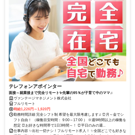
テレフォンアポインター
面接～就業後まで完全リモート✨先輩の95％が子育て中のママ♫
ヴァンテージマネジメント株式会社
フルリモート
時給1,226円～1,920円
勤務時間詳細 完全シフト制 希望を最大限考慮します♫ ⏰月～金でシ
フト自由！ （稼働目安時間： 9:00～17:00 ） ※週9時間以上の稼働を
想定 ⏰お好きな時間帯で1日3時間～！ ⏰平日のみの週...
仕事内容 ✨出社一切ナシ！フルリモート求人！ ✨全国どこでも好きな