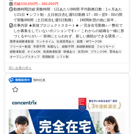
月給330,000円～360,000円
勤務時間詳細 実働時間：1日あたり8時間 平均勤務日数：1ヶ月あた
り21日 ▼シフト制：土日祝日含む週5日勤務 17：00～翌9：00の間
で実働8時間（土日祝含む週5日勤務） ・1時間休憩の他に前半...
仕事内容 ★新規プロジェクトスタート★ ✅ 完全在宅勤務♪ ✅ 弊社で
しか募集をしていないポジションです♪ ✅ これからの組織を一緒に形
づくるやりがい ✅ 前例にとらわれず、新しい挑戦ができる環境 ✅...
業界未経験者歓迎
ランチタイム
社員登用あり
副業・WワークOK
フリーター歓迎
学歴不問
転勤なし
経験不問
未経験者歓迎
フルリモート
経験者歓迎
ネイルOK
有資格者歓迎
研修あり
在宅OK
ブランクOK
育休あり
オープニングスタッフ
長期歓迎
シフト制
同じ企業の求人
契約社員