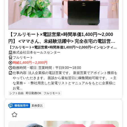
【フルリモート×電話営業×時間単価1,400円〜2,000
円】 <ママさん、未経験活躍中> 完全在宅の電話営業
【フルリモート×電話営業×時間単価1,400円〜2,000円+インセンティブ
で家庭と仕事の両立を実現
あり】 ＜ママさん、未経験活躍中＞ 完全在宅の電話営業で家庭と仕事の
株式会社日本セールスセンター
両立を実現
フルリモート
時給1,400円～2,000円
勤務時間・曜日: 営業時間：平日9:00〜18:00
仕事内容: 法人企業様の電話営業です。 新規営業でアポイント獲得を
やっていただきます。 面談から最短翌日に稼働開始可能です。 ＜主
な業務＞ ・弊社用意した架電リストとマニュアルをもとに企業様に
お電...
シフト自由
即日勤務OK
フルリモート
業務委託