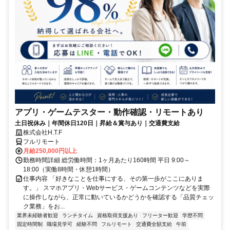
アプリ・ゲームテスター・動作確認・リモートあり
土日祝休み｜年間休日120日｜昇給＆賞与あり｜交通費支給
株式会社H.T.F
フルリモート
月給250,000円以上
勤務時間詳細 総労働時間：1ヶ月あたり160時間 平日 9:00～
18:00（実働8時間・休憩1時間）
仕事内容 「好きなことを仕事にする、その第一歩がここにありま
す。」 スマホアプリ・Webサービス・ゲームコンテンツなどを実際
に操作しながら、正常に動いているかどうかを確認する「品質チェッ
ク業務」をお...
業界未経験者歓迎
ランチタイム
資格取得支援あり
フリーター歓迎
学歴不問
固定時間制
職場見学可
経験不問
フルリモート
交通費全額支給
午前