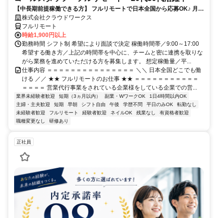
【中長期前提稼働できる方】 フルリモートで日本全国から応募OK♪ 月稼
働80時間で安定収入！
株式会社クラウドワークス
フルリモート
時給1,900円以上
勤務時間 シフト制 希望により面談で決定 稼働時間帯／9:00～17:00
希望する働き方／上記の時間帯を中心に、チームと密に連携を取りな
がら業務を進めていただける方を募集します。 想定稼働量／平...
仕事内容 ＝＝＝＝＝＝＝＝＝＝＝＝＝＝＝ ＼＼ 日本全国どこでも働
ける ／／ ★★ フルリモートのお仕事 ★★ ＝＝＝＝＝＝＝＝＝＝＝
＝＝＝＝ 営業代行事業をされている企業様をしている企業での営...
業界未経験者歓迎
短期（3ヵ月以内）
副業・WワークOK
1日4時間以内OK
主婦・主夫歓迎
短期
早朝
シフト自由
午後
学歴不問
平日のみOK
転勤なし
未経験者歓迎
フルリモート
経験者歓迎
ネイルOK
残業なし
有資格者歓迎
職種変更なし
研修あり
正社員