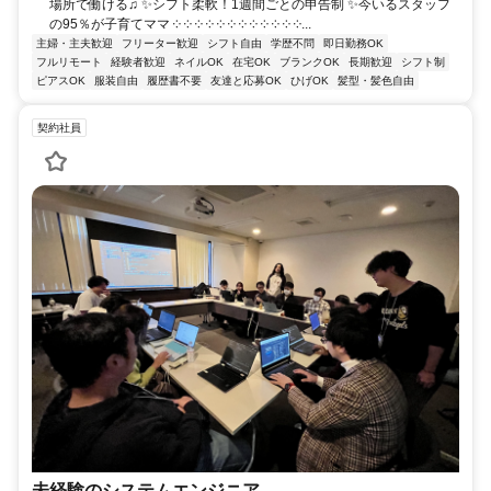
場所で働ける♫ ✨シフト柔軟！1週間ごとの申告制 ✨今いるスタッフ
の95％が子育てママ ༶ ༶ ༶ ༶ ༶ ༶ ༶ ༶ ༶ ༶ ༶ ༶...
主婦・主夫歓迎
フリーター歓迎
シフト自由
学歴不問
即日勤務OK
フルリモート
経験者歓迎
ネイルOK
在宅OK
ブランクOK
長期歓迎
シフト制
ピアスOK
服装自由
履歴書不要
友達と応募OK
ひげOK
髪型・髪色自由
契約社員
未経験のシステムエンジニア