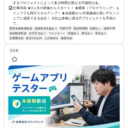
するプロジェクトによって多少時間が異なる可能性があ...
仕事内容 ★3ヵ月の研修からスタート！ ★開発（プログラミング）も
インフラも両方スキルアップ！ ★未経験から市場価値の高いITエンジ
ニアに成長できる会社！ 当社は多岐に渡るITプロジェクトを手掛け
て...
業界未経験者歓迎
資格取得支援あり
学歴不問
固定時間制
転勤なし
経験不問
未経験者歓迎
住宅手当あり
フルリモート
研修あり
賞与あり
育休あり
交通費支給
駅近5分以内
土日祝休み
服装自由
正社員