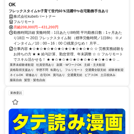
OK
フレックスタイム✨子育て世代60％活躍中✨在宅勤務手当あり
株式会社kubellパートナー
フルリモート
月給208,000円～431,200円
勤務時間詳細 実働時間：1日あたり8時間 平均勤務日数：1ヶ月あた
り18日 〜 20日 フレックスタイム制 （標準労働時間／1日8h） ※メ
インタイム／10：00～16：00 ◎残業少なめ！ 月平...
仕事内容 ★☆★☆★☆★☆★☆★☆★☆★☆★☆ ☆ 労務実務経験を
お持ちの方 ★ ★ 給与計算、勤怠管理、年末調整 ☆ ☆ フルリモート
でスキル活かせる！ ★ ★☆★☆★☆★☆★☆★☆★☆★☆★☆ ...
業界未経験者歓迎
社員登用あり
副業・WワークOK
主婦・主夫歓迎
資格取得支援あり
学歴不問
転勤なし
フルリモート
交通費全額支給
経験者歓迎
ネイルOK
研修あり
在宅OK
賞与あり
交通費支給
ピアスOK
土日祝休み
服装自由
髪型・髪色自由
業務委託