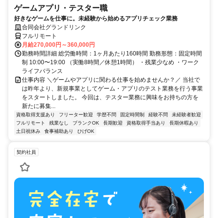
ゲームアプリ・テスター職
好きなゲームを仕事に。未経験から始めるアプリチェック業務
合同会社グランドリンク
フルリモート
月給270,000円～360,000円
勤務時間詳細 総労働時間：1ヶ月あたり160時間 勤務形態：固定時間
制 10:00〜19:00 （実働8時間／休憩1時間） ・残業少なめ ・ワーク
ライフバランス
仕事内容 ＼ゲームやアプリに関わる仕事を始めませんか？／ 当社で
は昨年より、新規事業としてゲーム・アプリのテスト業務を行う事業
をスタートしました。 今回は、テスター業務に興味をお持ちの方を
新たに募集...
資格取得支援あり
フリーター歓迎
学歴不問
固定時間制
経験不問
未経験者歓迎
フルリモート
残業なし
ブランクOK
長期歓迎
資格取得手当あり
長期休暇あり
土日祝休み
食事補助あり
ひげOK
契約社員