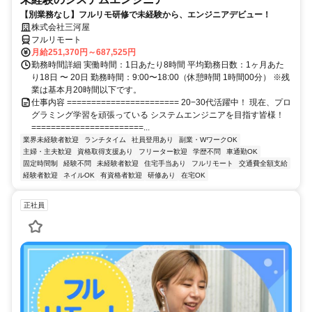
【別業務なし】フルリモ研修で未経験から、エンジニアデビュー！
株式会社三河屋
フルリモート
月給251,370円～687,525円
勤務時間詳細 実働時間：1日あたり8時間 平均勤務日数：1ヶ月あた
り18日 〜 20日 勤務時間：9:00〜18:00（休憩時間 1時間00分） ※残
業は基本月20時間以下です。
仕事内容 ======================= 20−30代活躍中！ 現在、プロ
グラミング学習を頑張っている システムエンジニアを目指す皆様！
=======================...
業界未経験者歓迎
ランチタイム
社員登用あり
副業・WワークOK
主婦・主夫歓迎
資格取得支援あり
フリーター歓迎
学歴不問
車通勤OK
固定時間制
経験不問
未経験者歓迎
住宅手当あり
フルリモート
交通費全額支給
経験者歓迎
ネイルOK
有資格者歓迎
研修あり
在宅OK
正社員