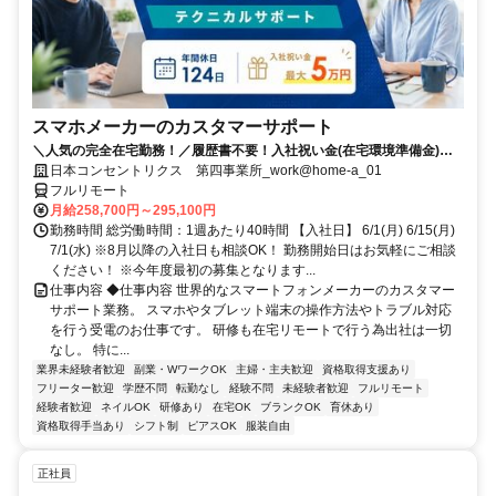
スマホメーカーのカスタマーサポート
＼人気の完全在宅勤務！／履歴書不要！入社祝い金(在宅環境準備金)最
大5万円支給！入社手続きから研修・業務とすべてフルリモートなので
日本コンセントリクス 第四事業所_work@home-a_01
お住まいに関係なく働くことが出来る環境です！
フルリモート
月給258,700円～295,100円
勤務時間 総労働時間：1週あたり40時間 【入社日】 6/1(月) 6/15(月)
7/1(水) ※8月以降の入社日も相談OK！ 勤務開始日はお気軽にご相談
ください！ ※今年度最初の募集となります...
仕事内容 ◆仕事内容 世界的なスマートフォンメーカーのカスタマー
サポート業務。 スマホやタブレット端末の操作方法やトラブル対応
を行う受電のお仕事です。 研修も在宅リモートで行う為出社は一切
なし。 特に...
業界未経験者歓迎
副業・WワークOK
主婦・主夫歓迎
資格取得支援あり
フリーター歓迎
学歴不問
転勤なし
経験不問
未経験者歓迎
フルリモート
経験者歓迎
ネイルOK
研修あり
在宅OK
ブランクOK
育休あり
資格取得手当あり
シフト制
ピアスOK
服装自由
正社員