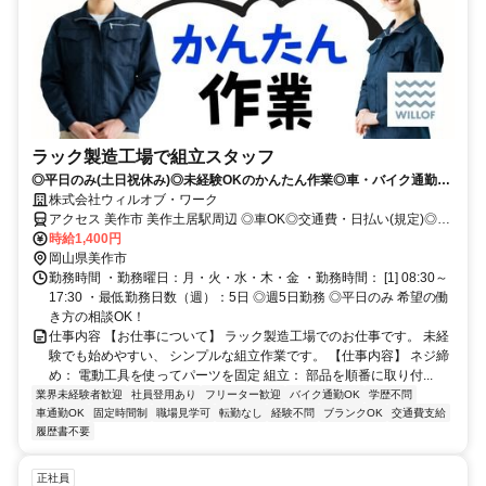
ラック製造工場で組立スタッフ
◎平日のみ(土日祝休み)◎未経験OKのかんたん作業◎車・バイク通勤
OK【無料駐車場完備】
株式会社ウィルオブ・ワーク
アクセス 美作市 美作土居駅周辺 ◎車OK◎交通費・日払い(規定)◎当
月中・翌月入社大歓迎♪
時給1,400円
岡山県美作市
勤務時間 ・勤務曜日：月・火・水・木・金 ・勤務時間： [1] 08:30～
17:30 ・最低勤務日数（週）：5日 ◎週5日勤務 ◎平日のみ 希望の働
き方の相談OK！
仕事内容 【お仕事について】 ラック製造工場でのお仕事です。 未経
験でも始めやすい、 シンプルな組立作業です。 【仕事内容】 ネジ締
め： 電動工具を使ってパーツを固定 組立： 部品を順番に取り付...
業界未経験者歓迎
社員登用あり
フリーター歓迎
バイク通勤OK
学歴不問
車通勤OK
固定時間制
職場見学可
転勤なし
経験不問
ブランクOK
交通費支給
履歴書不要
正社員