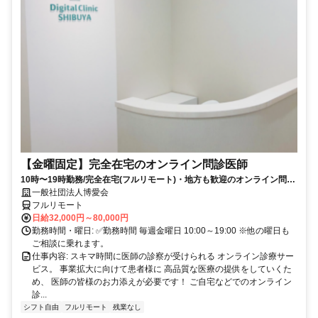
【金曜固定】完全在宅のオンライン問診医師
10時〜19時勤務/完全在宅(フルリモート)・地方も歓迎のオンライン問診
業務
一般社団法人博愛会
フルリモート
日給32,000円～80,000円
勤務時間・曜日: ✅勤務時間 毎週金曜日 10:00～19:00 ※他の曜日も
ご相談に乗れます。
仕事内容: スキマ時間に医師の診察が受けられる オンライン診療サー
ビス。 事業拡大に向けて患者様に 高品質な医療の提供をしていくた
め、 医師の皆様のお力添えが必要です！ ご自宅などでのオンライン
診...
シフト自由
フルリモート
残業なし