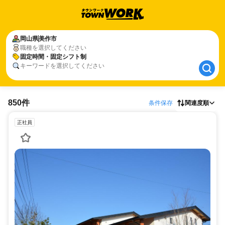
岡山県
岡山県
美作市
美作市
職種を選択してください
固定時間・固定シフト制
固定時間・固定シフト制
キーワードを選択してください
850件
条件保存
関連度順
正社員