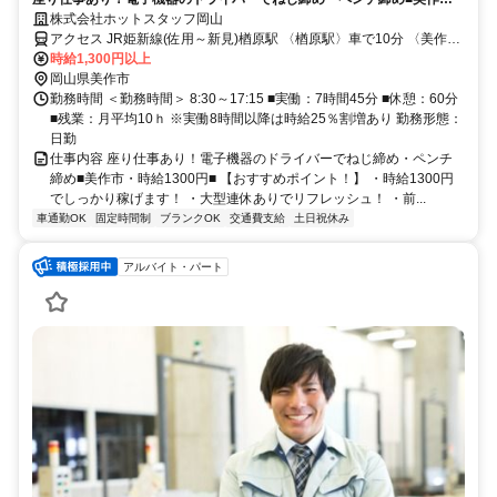
市・時給1300円■
株式会社ホットスタッフ岡山
アクセス JR姫新線(佐用～新見)楢原駅 〈楢原駅〉車で10分 〈美作江
見駅〉車で12分 〈林野駅〉車で13分 ■車通勤・バイクOK！ ■無料駐
時給1,300円以上
車場あり♪ ■通勤手当支給いたします(※規定あり)
岡山県美作市
勤務時間 ＜勤務時間＞ 8:30～17:15 ■実働：7時間45分 ■休憩：60分
■残業：月平均10ｈ ※実働8時間以降は時給25％割増あり 勤務形態：
日勤
仕事内容 座り仕事あり！電子機器のドライバーでねじ締め・ペンチ
締め■美作市・時給1300円■ 【おすすめポイント！】 ・時給1300円
でしっかり稼げます！ ・大型連休ありでリフレッシュ！ ・前...
車通勤OK
固定時間制
ブランクOK
交通費支給
土日祝休み
アルバイト・パート