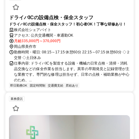
ドライバICの設備点検・保全スタッフ
ドライバICの設備点検・保全スタッフ！初心者OK！丁寧な研修あり！
株式会社シェアバイト
アクセス: 公共交通機関・車通勤OK
月給335,000円～370,000円
岡山県美作市
勤務時間・曜日: 08:15～17:15 休憩60分 22:15～07:15 休憩60分 ◇２
交替 ◇土日休み
仕事内容: ドライバICを製造する設備・機械の日常点検・清掃・消耗
品交換などの保全作業を担当します。異常の早期発見と記録管理が主
な業務です。専門的な修理は担当せず、日常の点検・補助業務が中心
のため、...
即日勤務OK
固定時間制
交通費支給
昇給あり
業務委託