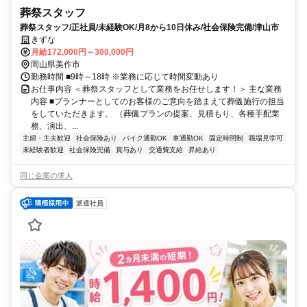
葬祭スタッフ
葬祭スタッフ/正社員/未経験OK/月8から10日休み/社会保険完備/津山市
きずな
月給172,000円～300,000円
岡山県美作市
勤務時間 ■9時～18時 ※業務に応じて時間変動あり
お仕事内容 ＜葬祭スタッフとして業務をお任せします！＞ 主な業務
内容 ■プランナーとしてのお客様のご意向を踏まえて葬儀施行の担当
をしていただきます。 （葬儀プランの提案、見積もり、各種手配業
務、演出、...
主婦・主夫歓迎
社会保険あり
バイク通勤OK
車通勤OK
固定時間制
職場見学可
未経験者歓迎
社会保険完備
賞与あり
交通費支給
昇給あり
同じ企業の求人
派遣社員