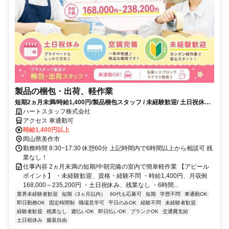
製品の梱包・出荷、軽作業
短期2ヵ月未満/時給1,400円/製品梱包スタッフ / 未経験歓迎/ 土日祝休み/
軽作業スタッフ / 残業なし/扶養内勤務
ハートスタッフ株式会社
アクセス 車通勤可
時給1,400円以上
岡山県美作市
勤務時間 8:30~17:30 休憩60分 上記時間内で6時間以上から相談可 残
業なし！
仕事内容 2ヵ月未満の短期/中朝完備の室内で簡単軽作業 【アピール
ポイント】 ・未経験歓迎、資格・経験不問 ・時給1,400円、月収例
168,000～235,200円 ・土日祝休み、残業なし ・6時間...
業界未経験者歓迎
短期（3ヵ月以内）
60代も応募可
短期
学歴不問
車通勤OK
即日勤務OK
固定時間制
職場見学可
平日のみOK
経験不問
未経験者歓迎
経験者歓迎
残業なし
週払いOK
即日払いOK
ブランクOK
交通費支給
土日祝休み
服装自由