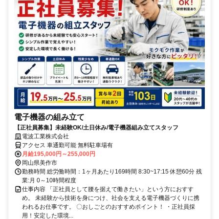
電子機器の組み立て
【正社員募集】未経験OK/土日休み/電子機器組み立てスタッフ
電波工業株式会社
アクセス 車通勤可能 無料駐車場有
月給195,000円～255,000円
岡山県美作市
勤務時間 総労働時間：1ヶ月あたり169時間 8:30~17:15 休憩60分 残
業:月 0～10時間程度
仕事内容 「正社員として腰を据えて働きたい」という方におすす
め。 未経験から技術を身につけ、社会を支える電子機器づくりに携
われるお仕事です。 〇おしごとのおすすめポイント！ ・正社員採
用！安定した環境...