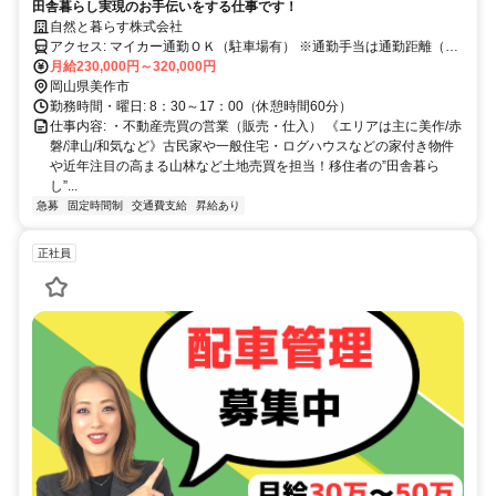
田舎暮らし実現のお手伝いをする仕事です！
自然と暮らす株式会社
アクセス: マイカー通勤ＯＫ（駐車場有） ※通勤手当は通勤距離（往
復）×10円×勤務日数（上限は月額3万円）
月給230,000円～320,000円
岡山県美作市
勤務時間・曜日: 8：30～17：00（休憩時間60分）
仕事内容: ・不動産売買の営業（販売・仕入） 《エリアは主に美作/赤
磐/津山/和気など》古民家や一般住宅・ログハウスなどの家付き物件
や近年注目の高まる山林など土地売買を担当！移住者の”田舎暮ら
し”...
急募
固定時間制
交通費支給
昇給あり
正社員