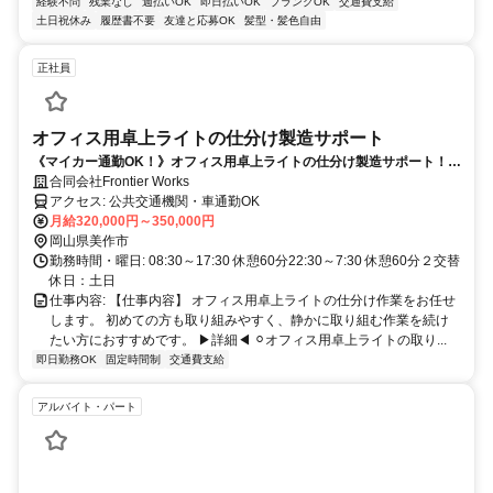
経験不問
残業なし
週払いOK
即日払いOK
ブランクOK
交通費支給
土日祝休み
履歴書不要
友達と応募OK
髪型・髪色自由
正社員
オフィス用卓上ライトの仕分け製造サポート
《マイカー通勤OK！》オフィス用卓上ライトの仕分け製造サポート！人
気案件♪
合同会社Frontier Works
アクセス: 公共交通機関・車通勤OK
月給320,000円～350,000円
岡山県美作市
勤務時間・曜日: 08:30～17:30 休憩60分22:30～7:30 休憩60分２交替
休日：土日
仕事内容: 【仕事内容】 オフィス用卓上ライトの仕分け作業をお任せ
します。 初めての方も取り組みやすく、静かに取り組む作業を続け
たい方におすすめです。 ▶詳細◀︎ ⚪︎オフィス用卓上ライトの取り...
即日勤務OK
固定時間制
交通費支給
アルバイト・パート