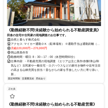
《勤務経験不問!未経験から始められる不動産調査員》
田舎の住宅や古民家の現地調査のお仕事です。
自然と暮らす株式会社
アクセス: マイカー通勤ＯＫ（駐車場有） ※通勤手当は通勤距離（往
復）×10円×勤務日数（上限は月額3万円）
月給220,000円～270,000円
岡山県美作市
勤務時間・曜日: 8：30～17：00（休憩時間60分）
仕事内容: ・不動産売買の現地調査 《エリアは主に美作/赤磐/津山/和
気など》古民家や一般住宅・ログハウスなどの家付き物件や近年注目
の高まる山林売買を担当！昔ながらの家を手放したい方に寄り添い、
新...
固定時間制
交通費支給
昇給あり
正社員
《勤務経験不問!未経験から始められる不動産営業》