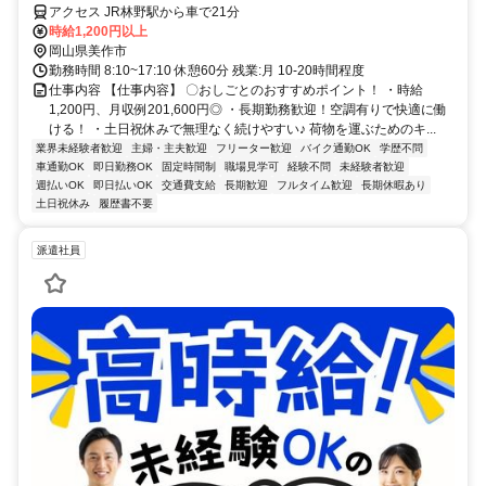
アクセス JR林野駅から車で21分
時給1,200円以上
岡山県美作市
勤務時間 8:10~17:10 休憩60分 残業:月 10-20時間程度
仕事内容 【仕事内容】 〇おしごとのおすすめポイント！ ・時給
1,200円、月収例201,600円◎ ・長期勤務歓迎！空調有りで快適に働
ける！ ・土日祝休みで無理なく続けやすい♪ 荷物を運ぶためのキ...
業界未経験者歓迎
主婦・主夫歓迎
フリーター歓迎
バイク通勤OK
学歴不問
車通勤OK
即日勤務OK
固定時間制
職場見学可
経験不問
未経験者歓迎
週払いOK
即日払いOK
交通費支給
長期歓迎
フルタイム歓迎
長期休暇あり
土日祝休み
履歴書不要
派遣社員