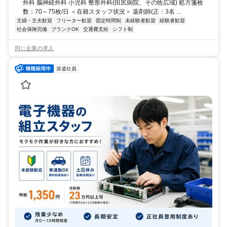
外科 脳神経外科 小児科 整形外科(田尻病院、その他広域) 処方箋枚
数：70～75枚/日 ＜在籍スタッフ状況＞ 薬剤師(正：3名 ...
主婦・主夫歓迎
フリーター歓迎
固定時間制
未経験者歓迎
経験者歓迎
社会保険完備
ブランクOK
交通費支給
シフト制
同じ企業の求人
派遣社員