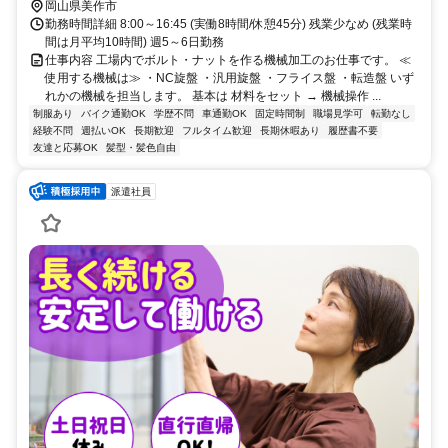
岡山県美作市
勤務時間詳細 8:00～16:45 (実働8時間/休憩45分) 残業少なめ (残業時
間は月平均10時間) 週5～6日勤務
仕事内容 工場内でボルト・ナットを作る機械加工のお仕事です。 ≪
使用する機械は≫ ・NC旋盤 ・汎用旋盤 ・フライス盤 ・転造盤 いず
れかの機械を担当します。 基本は 材料をセット → 機械操作 ...
制服あり
バイク通勤OK
学歴不問
車通勤OK
固定時間制
職場見学可
転勤なし
経験不問
週払いOK
長期歓迎
フルタイム歓迎
長期休暇あり
履歴書不要
友達と応募OK
髪型・髪色自由
派遣社員