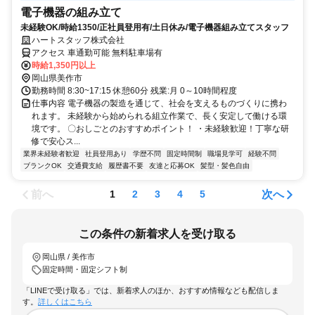
電子機器の組み立て
未経験OK/時給1350/正社員登用有/土日休み/電子機器組み立てスタッフ
ハートスタッフ株式会社
アクセス 車通勤可能 無料駐車場有
時給1,350円以上
岡山県美作市
勤務時間 8:30~17:15 休憩60分 残業:月 0～10時間程度
仕事内容 電子機器の製造を通じて、社会を支えるものづくりに携わ
れます。 未経験から始められる組立作業で、長く安定して働ける環
境です。 〇おしごとのおすすめポイント！ ・未経験歓迎！丁寧な研
修で安心ス...
業界未経験者歓迎
社員登用あり
学歴不問
固定時間制
職場見学可
経験不問
ブランクOK
交通費支給
履歴書不要
友達と応募OK
髪型・髪色自由
前へ
次へ
1
2
3
4
5
この条件の新着求人を受け取る
岡山県 / 美作市
固定時間・固定シフト制
「LINEで受け取る」では、新着求人のほか、おすすめ情報なども配信しま
す。
詳しくはこちら