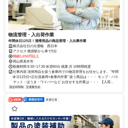
物流管理・入出荷作業
年間休日125日！清掃用品の商品管理・入出庫作業
株式会社日の出運輸 西日本
アクセス 楢原駅から車で5分
時給1,050円以上
岡山県美作市
勤務時間 8:30~17:30 休憩60分 残業:月 10時間程度
仕事内容 清掃用品を扱う倉庫内での物流管理をお任せします。 ”年間
休日125日×正社員雇用×倉庫内作業” 扱う商品は・・・ モップ・バス
マット・ほうき・ワイパーなど お任せする作業は・・・ 【入荷...
固定時間制
交通費支給
派遣社員