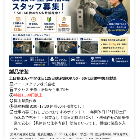
製品塗装
土日祝休み×年間休日125日/未経験OK/50・60代活躍中/製品製造
ハートスタッフ株式会社
アクセス 美作土居駅から車で5分
時給1,300円以上
岡山県美作市
勤務時間 8:30~17:30 休憩60分 残業なし！
仕事内容 〇おしごとのおすすめポイント！ ・年間休日125日◎土日
祝休みで充実！ ・残業なし！毎日定時退社OK！ ・機械任せの簡単作
業で安心♪ 【具体的な仕事内容】 塗装といっても、機械に製品を入
れ...
業界未経験者歓迎
社員登用あり
60代も応募可
学歴不問
固定時間制
職場見学可