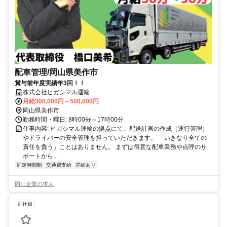
配車管理/岡山県美作市
賞与前年度実績年3回！！
株式会社ヒガシマル運輸
月給300,000円～500,000円
岡山県美作市
勤務時間・曜日: 8時00分～17時00分
仕事内容: ヒガシマル運輸の拠点にて、配送計画の作成（運行管理）
やドライバーの安全管理を担っていただきます。 「いきなり全ての
責任を負う」ことはありません。 まずは得意な配車業務や点呼のサ
ポートから...
固定時間制
交通費支給
昇給あり
同じ企業の求人
正社員