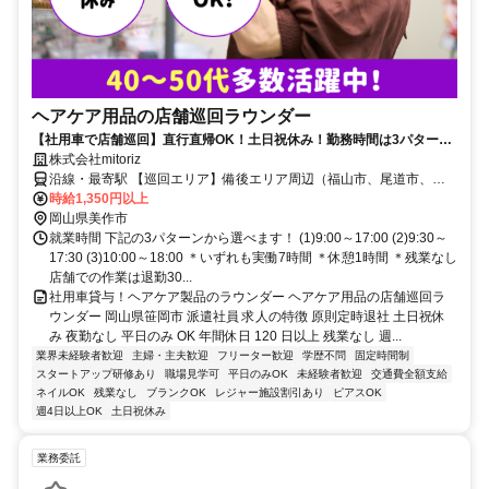
ヘアケア用品の店舗巡回ラウンダー
【社用車で店舗巡回】直行直帰OK！土日祝休み！勤務時間は3パターン
から選択OK
株式会社mitoriz
沿線・最寄駅 【巡回エリア】備後エリア周辺（福山市、尾道市、三
原市、府中市、井原市、笠岡市など）※業務指示にあわせてルートは
時給1,350円以上
毎月ご自身で決めて頂けます。
岡山県美作市
就業時間 下記の3パターンから選べます！ (1)9:00～17:00 (2)9:30～
17:30 (3)10:00～18:00 ＊いずれも実働7時間 ＊休憩1時間 ＊残業なし
店舗での作業は退勤30...
社用車貸与！ヘアケア製品のラウンダー ヘアケア用品の店舗巡回ラ
ウンダー 岡山県笹岡市 派遣社員 求人の特徴 原則定時退社 土日祝休
み 夜勤なし 平日のみ OK 年間休日 120 日以上 残業なし 週...
業界未経験者歓迎
主婦・主夫歓迎
フリーター歓迎
学歴不問
固定時間制
スタートアップ研修あり
職場見学可
平日のみOK
未経験者歓迎
交通費全額支給
ネイルOK
残業なし
ブランクOK
レジャー施設割引あり
ピアスOK
週4日以上OK
土日祝休み
業務委託