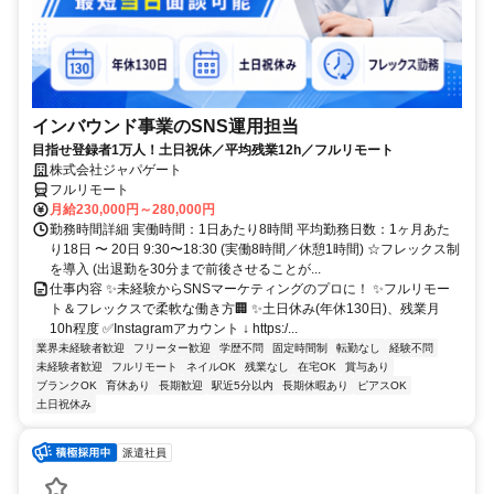
インバウンド事業のSNS運用担当
目指せ登録者1万人！土日祝休／平均残業12h／フルリモート
株式会社ジャパゲート
フルリモート
月給230,000円～280,000円
勤務時間詳細 実働時間：1日あたり8時間 平均勤務日数：1ヶ月あた
り18日 〜 20日 9:30〜18:30 (実働8時間／休憩1時間) ☆フレックス制
を導入 (出退勤を30分まで前後させることが...
仕事内容 ✨未経験からSNSマーケティングのプロに！ ✨フルリモー
ト＆フレックスで柔軟な働き方🏢 ✨土日休み(年休130日)、残業月
10h程度 ✅Instagramアカウント ↓ https:/...
業界未経験者歓迎
フリーター歓迎
学歴不問
固定時間制
転勤なし
経験不問
未経験者歓迎
フルリモート
ネイルOK
残業なし
在宅OK
賞与あり
ブランクOK
育休あり
長期歓迎
駅近5分以内
長期休暇あり
ピアスOK
土日祝休み
派遣社員