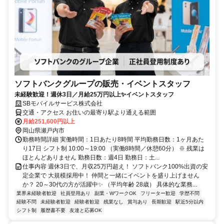
ソフトバンクグループの販売・イベントスタッフ
未経験歓迎！週休3日／月給25万円以上✨イベントスタッフ
SBモバイルサービス株式会社
交通・アクセス お住いの最寄り駅より通える範囲
月給251,600円以上
岡山県瀬戸内市
勤務時間詳細 実働時間：1日あたり8時間 平均勤務日数：1ヶ月あた
り17日 シフト制 10:00～19:00 （実働8時間／休憩60分） ※ 残業は
ほとんどありません 勤務日数：週4日 勤務日：土...
仕事内容 週休3日で、月収25万円超え！ ソフトバンク100%出資の安
定企業で 大規模採用中！ 仲間と一緒にイベントを盛り上げません
か？ 20～30代の方が活躍中✨ （平均年齢 28歳） 具体的な業務...
業界未経験者歓迎
社員登用あり
副業・WワークOK
フリーター歓迎
学歴不問
経験不問
未経験者歓迎
経験者歓迎
残業なし
賞与あり
長期歓迎
駅近5分以内
シフト制
履歴書不要
友達と応募OK