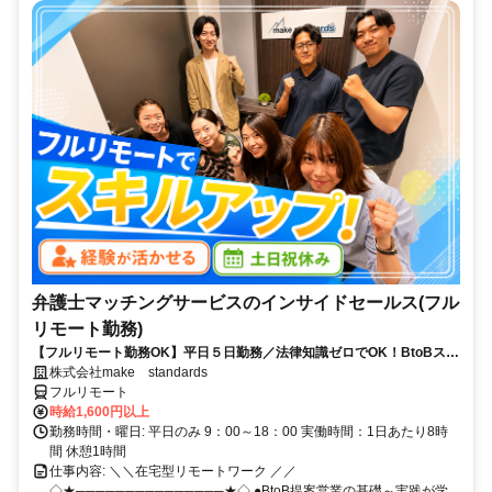
弁護士マッチングサービスのインサイドセールス(フル
リモート勤務)
【フルリモート勤務OK】平日５日勤務／法律知識ゼロでOK！BtoBスキ
ルが身につく営業職
株式会社make standards
フルリモート
時給1,600円以上
勤務時間・曜日: 平日のみ 9：00～18：00 実働時間：1日あたり8時
間 休憩1時間
仕事内容: ＼＼在宅型リモートワーク ／／
◇★───────────────★◇ ●BtoB提案営業の基礎～実践が学