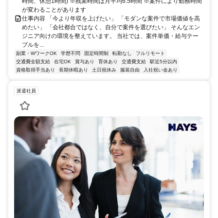
時間、休憩1時間) ※残業時間は月平均6.5時間 ※案件により勤務時間
が変わることがあります
仕事内容 「今より年収を上げたい」 「モダンな案件で市場価値を高
めたい」 「会社都合ではなく、自分で案件を選びたい」 そんなエン
ジニア向けの環境を整えています。 当社では、案件単価・給与テー
ブルを...
副業・WワークOK
学歴不問
固定時間制
転勤なし
フルリモート
交通費全額支給
在宅OK
賞与あり
育休あり
交通費支給
駅近5分以内
資格取得手当あり
長期休暇あり
土日祝休み
服装自由
入社祝い金あり
派遣社員