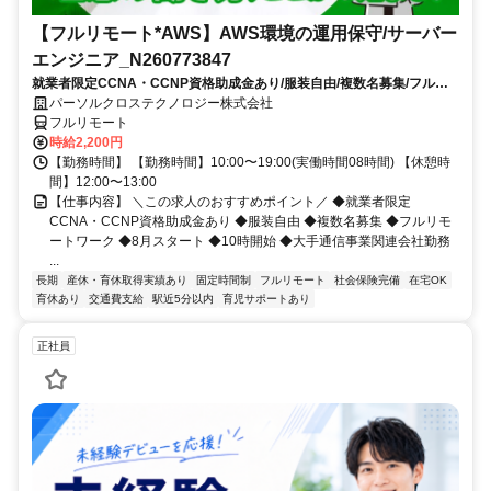
【フルリモート*AWS】AWS環境の運用保守/サーバー
エンジニア_N260773847
就業者限定CCNA・CCNP資格助成金あり/服装自由/複数名募集/フルリ
モートワーク/8月スタート/10時開始/大手通信事業関連会社勤務
パーソルクロステクノロジー株式会社
フルリモート
時給2,200円
【勤務時間】 【勤務時間】10:00〜19:00(実働時間08時間) 【休憩時
間】12:00〜13:00
【仕事内容】 ＼この求人のおすすめポイント／ ◆就業者限定
CCNA・CCNP資格助成金あり ◆服装自由 ◆複数名募集 ◆フルリモ
ートワーク ◆8月スタート ◆10時開始 ◆大手通信事業関連会社勤務
...
長期
産休・育休取得実績あり
固定時間制
フルリモート
社会保険完備
在宅OK
育休あり
交通費支給
駅近5分以内
育児サポートあり
正社員