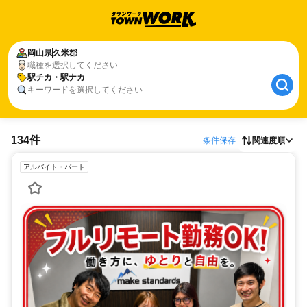
岡山県
久米郡
職種を選択してください
駅チカ・駅ナカ
キーワードを選択してください
134件
条件保存
関連度順
アルバイト・パート