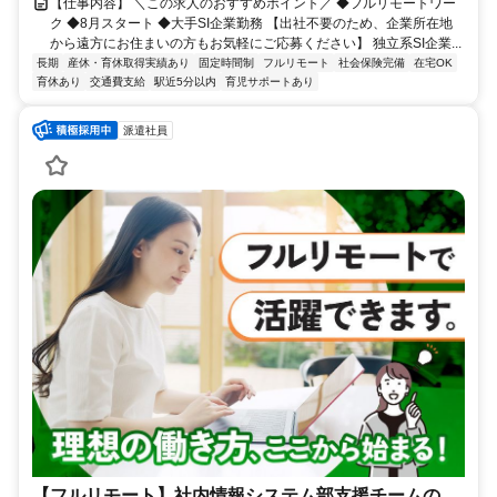
【仕事内容】 ＼この求人のおすすめポイント／ ◆フルリモートワー
ク ◆8月スタート ◆大手SI企業勤務 【出社不要のため、企業所在地
から遠方にお住まいの方もお気軽にご応募ください】 独立系SI企業...
長期
産休・育休取得実績あり
固定時間制
フルリモート
社会保険完備
在宅OK
育休あり
交通費支給
駅近5分以内
育児サポートあり
派遣社員
【フルリモート】社内情報システム部支援チームの