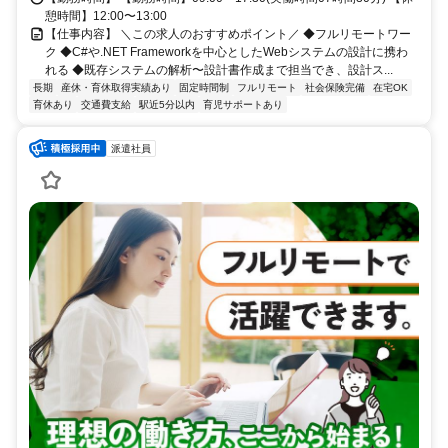
憩時間】12:00〜13:00
【仕事内容】 ＼この求人のおすすめポイント／ ◆フルリモートワー
ク ◆C#や.NET Frameworkを中心としたWebシステムの設計に携わ
れる ◆既存システムの解析〜設計書作成まで担当でき、設計ス...
長期
産休・育休取得実績あり
固定時間制
フルリモート
社会保険完備
在宅OK
育休あり
交通費支給
駅近5分以内
育児サポートあり
派遣社員