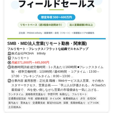
SMB・MID法人営業(リモート勤務・関東圏)
フルリモート・フレックス / フラットな組織でスキルアップ
株式会社PKSHA Infinity
フルリモート
月給371,000円～445,000円
勤務時間詳細 総労働時間：1ヶ月あたり160時間 ■フレックスタイム
制 ・標準労働時間：1日8時間 / 週40時間 ・コアタイム：13:00～
17:00 ・フレキシブルタイム：8:00～13:00 ...
仕事内容 雇用形態：正社員 職種：Webサービス法人営業、その他カ
スタマーサクセス、営業企画 ――「学ぶ人が評価される」 AI SaaSの
最前線で、 AIを使い倒しながら営業の市場価値を一気に上げる...
ランチタイム
資格取得支援あり
学歴不問
転勤なし
フルリモート
交通費全額支給
午前
経験者歓迎
ネイルOK
食費補助あり
夕方
在宅OK
賞与あり
育休あり
交通費支給
駅近5分以内
深夜
長期休暇あり
ピアスOK
土日祝休み