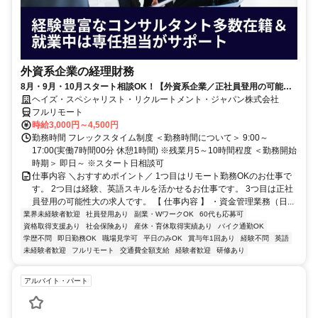
外資系企業の経理財務
8月・9月・10月スタート相談OK！【外資系企業／正社員登用の可能性
大／700万～800万／リモート勤務OK】経理財務
ヘイズ・スペシャリスト・リクルートメント・ジャパン株式会社
フルリモート
時給3,000円～4,500円
勤務時間 フレックスタイム制度 ＜勤務時間について＞ 9:00～
17:00(実働7時間00分 休憩1時間) ※残業月5～10時間程度 ＜勤務開始
時期＞ 即日～ ※スタート日相談可
仕事内容 ＼おすすめポイント／ 1つ目はリモート勤務OKのお仕事で
す。 2つ目は経験、英語スキルを活かせるお仕事です。 3つ目は正社
員登用の可能性大の求人です。 【 仕事内容 】 ・資金管理業務（日...
業界未経験者歓迎
社員登用あり
副業・WワークOK
60代も応募可
資格取得支援あり
社会保険あり
産休・育休取得実績あり
バイク通勤OK
学歴不問
即日勤務OK
職場見学可
平日のみOK
賞与年1回あり
経験不問
英語
未経験者歓迎
フルリモート
交通費全額支給
経験者歓迎
研修あり
アルバイト・パート