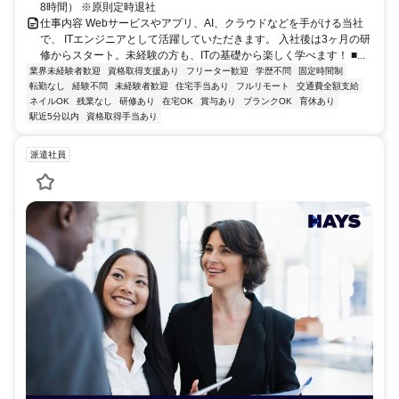
8時間） ※原則定時退社
仕事内容 Webサービスやアプリ、AI、クラウドなどを手がける当社
で、 ITエンジニアとして活躍していただきます。 入社後は3ヶ月の研
修からスタート。未経験の方も、ITの基礎から楽しく学べます！ ■...
業界未経験者歓迎
資格取得支援あり
フリーター歓迎
学歴不問
固定時間制
転勤なし
経験不問
未経験者歓迎
住宅手当あり
フルリモート
交通費全額支給
ネイルOK
残業なし
研修あり
在宅OK
賞与あり
ブランクOK
育休あり
駅近5分以内
資格取得手当あり
派遣社員