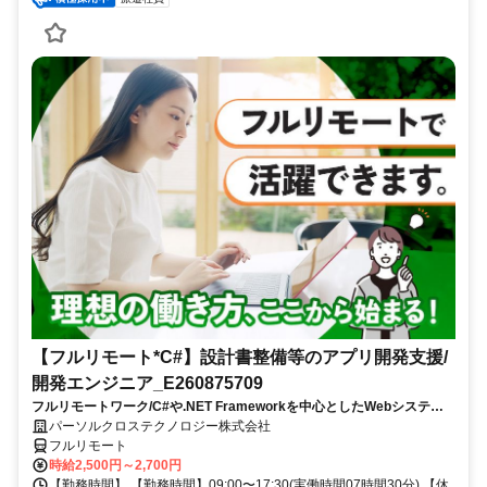
【フルリモート*C#】設計書整備等のアプリ開発支援/
開発エンジニア_E260875709
フルリモートワーク/C#や.NET Frameworkを中心としたWebシステム
の設計に携われる/既存システムの解析〜設計書作成まで担当でき、設計
パーソルクロステクノロジー株式会社
スキルを磨ける
フルリモート
時給2,500円～2,700円
【勤務時間】 【勤務時間】09:00〜17:30(実働時間07時間30分) 【休