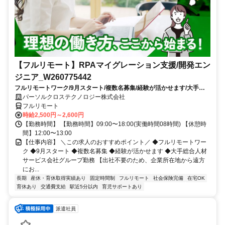
【フルリモート】RPAマイグレーション支援/開発エン
ジニア_W260775442
フルリモートワーク/9月スタート/複数名募集/経験が活かせます/大手総
合人材サービス会社グループ勤務
パーソルクロステクノロジー株式会社
フルリモート
時給2,500円～2,600円
【勤務時間】 【勤務時間】09:00〜18:00(実働時間08時間) 【休憩時
間】12:00〜13:00
【仕事内容】 ＼この求人のおすすめポイント／ ◆フルリモートワー
ク ◆9月スタート ◆複数名募集 ◆経験が活かせます ◆大手総合人材
サービス会社グループ勤務 【出社不要のため、企業所在地から遠方
にお...
長期
産休・育休取得実績あり
固定時間制
フルリモート
社会保険完備
在宅OK
育休あり
交通費支給
駅近5分以内
育児サポートあり
派遣社員