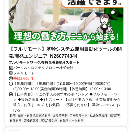
【フルリモート】基幹システム運用自動化ツールの開
発/開発エンジニア_N260774344
フルリモートワーク/複数名募集/8月スタート
パーソルクロステクノロジー株式会社
フルリモート
時給2,600円
【勤務時間】 【勤務時間】(1)10:00〜19:00(実働時間08時間)
(2)09:00〜18:00(実働時間08時間) 【休憩時間】12:00〜13:00
【仕事内容】 ＼この求人のおすすめポイント／ ◆フルリモートワー
ク ◆複数名募集 ◆8月スタート 【出社不要のため、企業所在地から
遠方にお住まいの方もお気軽にご応募ください】 基幹システムにお
ける...
長期
産休・育休取得実績あり
固定時間制
フルリモート
社会保険完備
在宅OK
育休あり
交通費支給
駅近5分以内
育児サポートあり