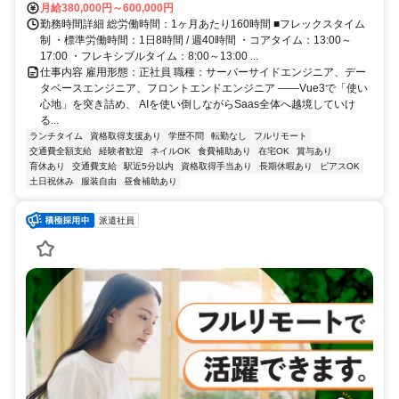
月給380,000円～600,000円
勤務時間詳細 総労働時間：1ヶ月あたり160時間 ■フレックスタイム
制 ・標準労働時間：1日8時間 / 週40時間 ・コアタイム：13:00～
17:00 ・フレキシブルタイム：8:00～13:00 ...
仕事内容 雇用形態：正社員 職種：サーバーサイドエンジニア、デー
タベースエンジニア、フロントエンドエンジニア ――Vue3で「使い
心地」を突き詰め、 AIを使い倒しながらSaas全体へ越境していけ
る...
ランチタイム
資格取得支援あり
学歴不問
転勤なし
フルリモート
交通費全額支給
経験者歓迎
ネイルOK
食費補助あり
在宅OK
賞与あり
育休あり
交通費支給
駅近5分以内
資格取得手当あり
長期休暇あり
ピアスOK
土日祝休み
服装自由
昼食補助あり
派遣社員