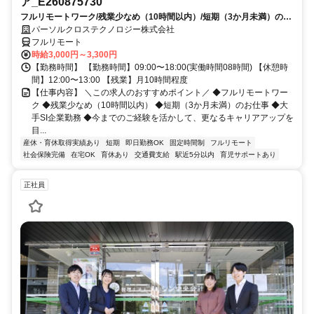
ア_E260875730
フルリモートワーク/残業少なめ（10時間以内）/短期（3か月未満）のお
仕事/大手SI企業勤務/今までのご経験を活かして、更なるキャリアアップ
パーソルクロステクノロジー株式会社
を目指せます
フルリモート
時給3,000円～3,300円
【勤務時間】 【勤務時間】09:00〜18:00(実働時間08時間) 【休憩時
間】12:00〜13:00 【残業】月10時間程度
【仕事内容】 ＼この求人のおすすめポイント／ ◆フルリモートワー
ク ◆残業少なめ（10時間以内） ◆短期（3か月未満）のお仕事 ◆大
手SI企業勤務 ◆今までのご経験を活かして、更なるキャリアアップを
目...
産休・育休取得実績あり
短期
即日勤務OK
固定時間制
フルリモート
社会保険完備
在宅OK
育休あり
交通費支給
駅近5分以内
育児サポートあり
正社員