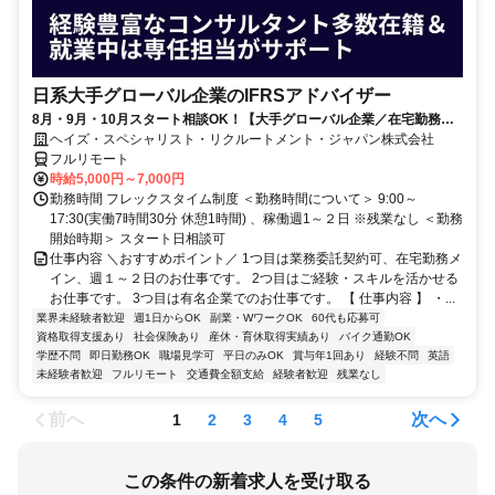
日系大手グローバル企業のIFRSアドバイザー
8月・9月・10月スタート相談OK！【大手グローバル企業／在宅勤務メ
イン／週1～2日勤務】IFRSアドバイザー
ヘイズ・スペシャリスト・リクルートメント・ジャパン株式会社
フルリモート
時給5,000円～7,000円
勤務時間 フレックスタイム制度 ＜勤務時間について＞ 9:00～
17:30(実働7時間30分 休憩1時間) 、稼働週1～２日 ※残業なし ＜勤務
開始時期＞ スタート日相談可
仕事内容 ＼おすすめポイント／ 1つ目は業務委託契約可、在宅勤務メ
イン、週１～２日のお仕事です。 2つ目はご経験・スキルを活かせる
お仕事です。 3つ目は有名企業でのお仕事です。 【 仕事内容 】 ・...
業界未経験者歓迎
週1日からOK
副業・WワークOK
60代も応募可
資格取得支援あり
社会保険あり
産休・育休取得実績あり
バイク通勤OK
学歴不問
即日勤務OK
職場見学可
平日のみOK
賞与年1回あり
経験不問
英語
未経験者歓迎
フルリモート
交通費全額支給
経験者歓迎
残業なし
前へ
次へ
1
2
3
4
5
この条件の新着求人を受け取る