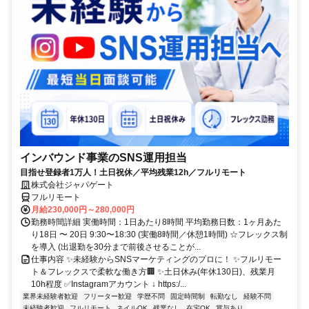
インバウンド事業のSNS運用担当
目指せ登録者1万人！土日祝休／平均残業12h／フルリモート
株式会社ジャパゲート
フルリモート
月給230,000円～280,000円
勤務時間詳細 実働時間：1日あたり8時間 平均勤務日数：1ヶ月あた
り18日 〜 20日 9:30〜18:30 (実働8時間／休憩1時間) ☆フレックス制
を導入 (出退勤を30分まで前後させることが...
仕事内容 ✨未経験からSNSマーケティングのプロに！ ✨フルリモー
ト＆フレックスで柔軟な働き方🏢 ✨土日休み(年休130日)、残業月
10h程度 ✅Instagramアカウント ↓ https:/...
業界未経験者歓迎
フリーター歓迎
学歴不問
固定時間制
転勤なし
経験不問
未経験者歓迎
フルリモート
ネイルOK
残業なし
在宅OK
賞与あり