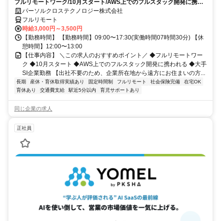
フルリモートワーク/10月スタート/AWS上でのフルスタック開発に携わ
れる/大手SI企業勤務
パーソルクロステクノロジー株式会社
フルリモート
時給3,000円～3,500円
【勤務時間】 【勤務時間】09:00〜17:30(実働時間07時間30分) 【休
憩時間】12:00〜13:00
【仕事内容】 ＼この求人のおすすめポイント／ ◆フルリモートワー
ク ◆10月スタート ◆AWS上でのフルスタック開発に携われる ◆大手
SI企業勤務 【出社不要のため、企業所在地から遠方にお住まいの方...
長期
産休・育休取得実績あり
固定時間制
フルリモート
社会保険完備
在宅OK
育休あり
交通費支給
駅近5分以内
育児サポートあり
同じ企業の求人
正社員