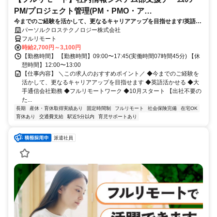
PM/プロジェクト管理(PM・PMO・ア
今までのご経験を活かして、更なるキャリアアップを目指せます/英語活
シ)_N260774362
かせる/大手通信会社勤務/フルリモートワーク/10月スタート
パーソルクロステクノロジー株式会社
フルリモート
時給2,700円～3,100円
【勤務時間】 【勤務時間】09:00〜17:45(実働時間07時間45分) 【休
憩時間】12:00〜13:00
【仕事内容】 ＼この求人のおすすめポイント／ ◆今までのご経験を
活かして、更なるキャリアアップを目指せます ◆英語活かせる ◆大
手通信会社勤務 ◆フルリモートワーク ◆10月スタート 【出社不要の
た...
長期
産休・育休取得実績あり
固定時間制
フルリモート
社会保険完備
在宅OK
育休あり
交通費支給
駅近5分以内
育児サポートあり
派遣社員