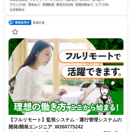
ブランクOK
育休あり
長期歓迎
駅近5分以内
長期休暇あり
ピアスOK
土日祝休み
派遣社員
【フルリモート】監視システム・運行管理システムの
開発/開発エンジニア_W260775242