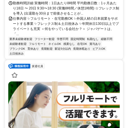
勤務時間詳細 実働時間：1日あたり8時間 平均勤務日数：1ヶ月あた
り18日 〜 20日 9:30〜18:30 (実働8時間／休憩1時間) ☆フレックス制
を導入 (出退勤を30分まで前後させることが...
仕事内容 ✨フルリモート・在宅勤務OK ✨外国人材の日本就業をサポ
ートする事業 ✨フレックス制＆土日祝休み ✨年間休日130日以上でプ
ライベートも充実 ＜何をやっている会社か？＞ ジャパゲートは、
「...
業界未経験者歓迎
フリーター歓迎
学歴不問
固定時間制
転勤なし
経験不問
未経験者歓迎
フルリモート
ネイルOK
残業なし
在宅OK
賞与あり
ブランクOK
育休あり
長期歓迎
駅近5分以内
長期休暇あり
ピアスOK
土日祝休み
派遣社員