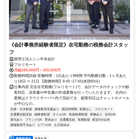
《会計事務所経験者限定》在宅勤務の税務会計スタッ
フ
税理士法人シン中央会計
フルリモート
月給280,000円～350,000円
勤務時間詳細 実働時間：1日あたり8時間 平均勤務日数：1ヶ月あた
り18日 〜 21日 【勤務時間】8:45~17:45(休憩60分)
仕事内容 完全在宅勤務(フルリモート)で、会計データのチェックや顧
客対応、決算書や申告書の作成業務を行っていただきます。 社内の
業務はクラウドサーバー内で完結でき、顧客対応はチャットやメール
が中心なの...
主婦・主夫歓迎
資格取得支援あり
固定時間制
転勤なし
フルリモート
交通費全額支給
経験者歓迎
ネイルOK
有資格者歓迎
研修あり
在宅OK
賞与あり
ブランクOK
育休あり
交通費支給
長期歓迎
駅近5分以内
資格取得手当あり
ピアスOK
土日祝休み
派遣社員