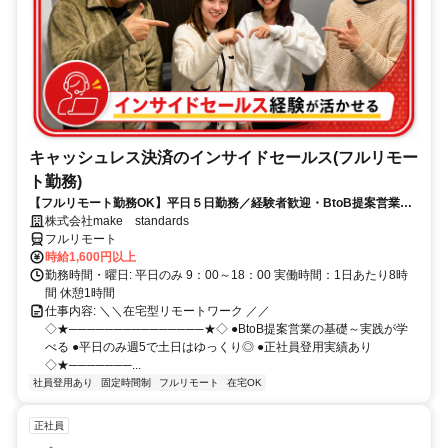
キャッシュレス決済のインサイドセールス(フルリモー
ト勤務)
【フルリモート勤務OK】平日５日勤務／経験者歓迎・BtoB提案営業で
スキルアップ
株式会社make standards
フルリモート
時給1,600円以上
勤務時間・曜日: 平日のみ 9：00～18：00 実働時間：1日あたり8時
間 休憩1時間
仕事内容: ＼＼在宅型リモートワーク ／／
◇★───────────────★◇ ●BtoB提案営業の基礎～実践が学
べる ●平日のみ週5で土日はゆっくり◎ ●正社員登用実績あり
◇★───────...
社員登用あり
固定時間制
フルリモート
在宅OK
正社員