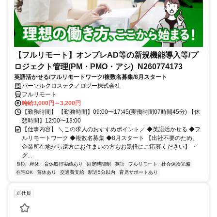
【フルリモート】オンプレAD等の新規機能導入等/プ
ロジェクト管理(PM・PMO・アシ)_N260774173
英語活かせる/フルリモートワーク/複数名募集/8月スタート
パーソルクロステクノロジー株式会社
フルリモート
時給3,000円～3,200円
【勤務時間】 【勤務時間】09:00〜17:45(実働時間07時間45分) 【休
憩時間】12:00〜13:00
【仕事内容】 ＼この求人のおすすめポイント／ ◆英語活かせる ◆フ
ルリモートワーク ◆複数名募集 ◆8月スタート 【出社不要のため、
企業所在地から遠方にお住まいの方もお気軽にご応募ください】 ・
グ...
長期
産休・育休取得実績あり
固定時間制
英語
フルリモート
社会保険完備
在宅OK
育休あり
交通費支給
駅近5分以内
育児サポートあり
正社員