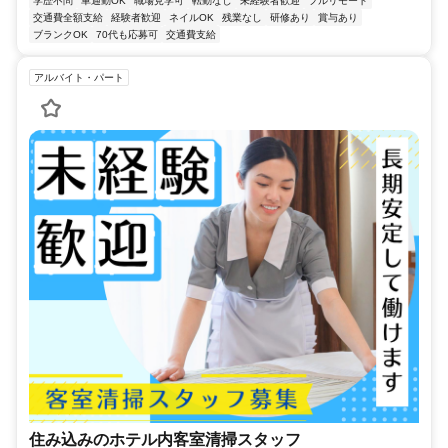
学歴不問
車通勤OK
職場見学可
転勤なし
未経験者歓迎
フルリモート
交通費全額支給
経験者歓迎
ネイルOK
残業なし
研修あり
賞与あり
ブランクOK
70代も応募可
交通費支給
アルバイト・パート
住み込みのホテル内客室清掃スタッフ