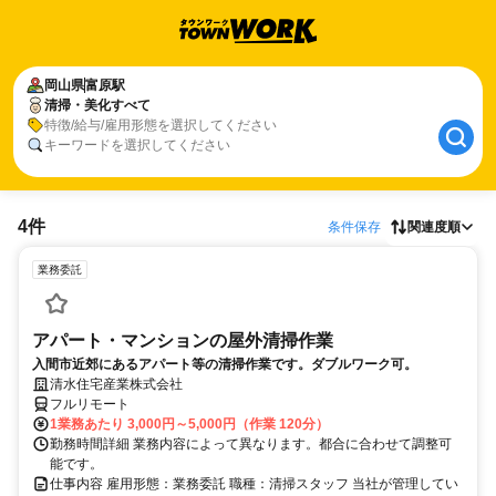
岡山県
富原駅
清掃・美化すべて
特徴/給与/雇用形態を選択してください
キーワードを選択してください
4件
条件保存
関連度順
業務委託
アパート・マンションの屋外清掃作業
入間市近郊にあるアパート等の清掃作業です。ダブルワーク可。
清水住宅産業株式会社
フルリモート
1業務あたり 3,000円～5,000円（作業 120分）
勤務時間詳細 業務内容によって異なります。都合に合わせて調整可
能です。
仕事内容 雇用形態：業務委託 職種：清掃スタッフ 当社が管理してい