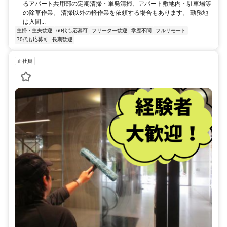
るアパート共用部の定期清掃・単発清掃、アパート敷地内・駐車場等
の除草作業。 清掃以外の軽作業を依頼する場合もあります。 勤務地
は入間...
主婦・主夫歓迎
60代も応募可
フリーター歓迎
学歴不問
フルリモート
70代も応募可
長期歓迎
正社員