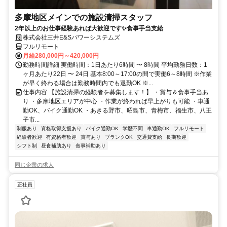
多摩地区メインでの施設清掃スタッフ
2年以上のお仕事経験あれば大歓迎です✨食事手当支給
株式会社三井E&Sパワーシステムズ
フルリモート
月給280,000円～420,000円
勤務時間詳細 実働時間：1日あたり6時間 〜 8時間 平均勤務日数：1
ヶ月あたり22日 〜 24日 基本8:00～17:00の間で実働6～8時間 ※作業
が早く終わる場合は勤務時間内でも退勤OK ※...
仕事内容 【施設清掃の経験者を募集します！】 ・賞与＆食事手当あ
り ・多摩地区エリアが中心 ・作業が終われば早上がりも可能 ・車通
勤OK、バイク通勤OK ・あきる野市、昭島市、青梅市、福生市、八王
子市...
制服あり
資格取得支援あり
バイク通勤OK
学歴不問
車通勤OK
フルリモート
経験者歓迎
有資格者歓迎
賞与あり
ブランクOK
交通費支給
長期歓迎
シフト制
昼食補助あり
食事補助あり
同じ企業の求人
正社員