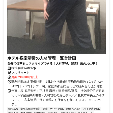
ホテル客室清掃の人材管理・運営計画
自分で仕事をカスタマイズできる！人材管理、運営計画のお仕事！
株式会社Work rep
フルリモート
月給298,000円以上
勤務時間詳細 実働時間：1日あたり8時間 平均勤務日数：1ヶ月あた
り22日 〜 22日 シフト制、家庭の都合に合わせて組み合わせが可能
仕事内容 雇用形態：正社員 職種：清掃管理/運営、社会科学学術研究
＼＼✨客室清掃の現場・人材管理のお仕事✨／／ 札幌市中央区のホテ
ルにて、 客室清掃に係る管理のお仕事をお願いします。 全てのホ
テ...
制服あり
業界未経験者歓迎
副業・WワークOK
60代も応募可
バイク通勤OK