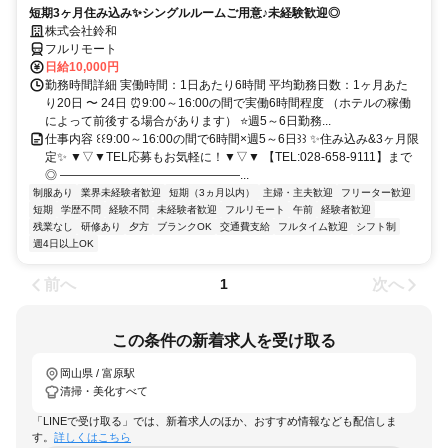
短期3ヶ月住み込み✨シングルルームご用意♪未経験歓迎◎
株式会社鈴和
フルリモート
日給10,000円
勤務時間詳細 実働時間：1日あたり6時間 平均勤務日数：1ヶ月あた
り20日 〜 24日 ⏰9:00～16:00の間で実働6時間程度 （ホテルの稼働
によって前後する場合があります） ⭐週5～6日勤務...
仕事内容 ꒰꒰9:00～16:00の間で6時間×週5～6日꒱꒱ ✨住み込み&3ヶ月限
定✨ ▼▽▼TEL応募もお気軽に！▼▽▼ 【TEL:028-658-9111】まで
◎ ―――――――――――――――...
制服あり
業界未経験者歓迎
短期（3ヵ月以内）
主婦・主夫歓迎
フリーター歓迎
短期
学歴不問
経験不問
未経験者歓迎
フルリモート
午前
経験者歓迎
残業なし
研修あり
夕方
ブランクOK
交通費支給
フルタイム歓迎
シフト制
週4日以上OK
前へ
次へ
1
この条件の新着求人を受け取る
岡山県 / 富原駅
清掃・美化すべて
「LINEで受け取る」では、新着求人のほか、おすすめ情報なども配信しま
す。
詳しくはこちら