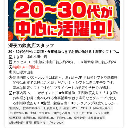
深夜の飲食店スタッフ
20～30代が中心に活躍・食事補助つきでお得に働ける！深夜シフトで稼
ぎませんか◎
すき家 津山小田中店
アクセス ＪＲ津山線 津山口徒歩約20分、ＪＲ姫新線 津山徒歩約24
分、ＪＲ津山線 津山徒歩約24分 津山口駅徒歩20分
時給1,400円以上
岡山県津山市
勤務時間 0:00～5:00 ※1日2h～、週2日～OK ※勤務シフトや勤務時
間帯は面接で気軽にご相談ください！ ・シフトは自己申告制です。
基本は固定シフトですが、プライベートの予定や学校での試験...
仕事内容 ＼ここがポイント／ ■食事補助、割引制度あり！ └すき家の
お料理がお得に食べられる食事補助や はま寿司などグループで使え
る割引制度あり！ ■髪型、髪色自由！ ■ランクアップ制度でしっか...
制服あり
扶養内勤務OK
社員登用あり
副業・WワークOK
1日4時間以内OK
土日祝のみOK
主婦・主夫歓迎
60代も応募可
フリーター歓迎
シフト自由
学歴不問
車通勤OK
即日勤務OK
平日のみOK
学生歓迎
未経験者歓迎
経験者歓迎
夜間
研修あり
ブランクOK