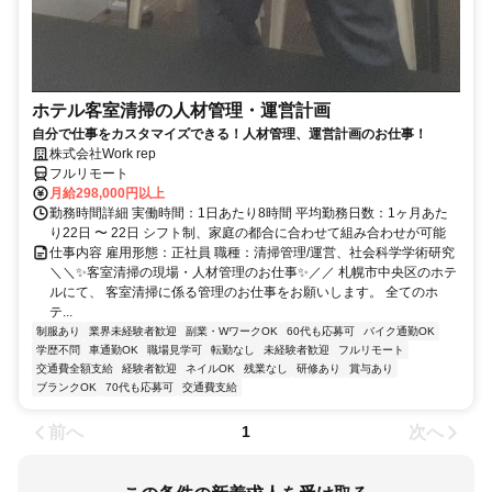
ホテル客室清掃の人材管理・運営計画
自分で仕事をカスタマイズできる！人材管理、運営計画のお仕事！
株式会社Work rep
フルリモート
月給298,000円以上
勤務時間詳細 実働時間：1日あたり8時間 平均勤務日数：1ヶ月あた
り22日 〜 22日 シフト制、家庭の都合に合わせて組み合わせが可能
仕事内容 雇用形態：正社員 職種：清掃管理/運営、社会科学学術研究
＼＼✨客室清掃の現場・人材管理のお仕事✨／／ 札幌市中央区のホテ
ルにて、 客室清掃に係る管理のお仕事をお願いします。 全てのホ
テ...
制服あり
業界未経験者歓迎
副業・WワークOK
60代も応募可
バイク通勤OK
学歴不問
車通勤OK
職場見学可
転勤なし
未経験者歓迎
フルリモート
交通費全額支給
経験者歓迎
ネイルOK
残業なし
研修あり
賞与あり
ブランクOK
70代も応募可
交通費支給
前へ
次へ
1