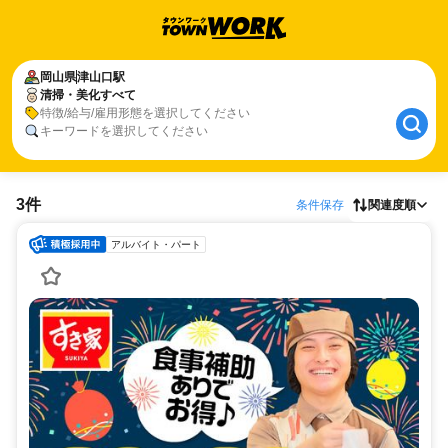
岡山県
津山口駅
清掃・美化すべて
特徴/給与/雇用形態を選択してください
キーワードを選択してください
3件
条件保存
関連度順
アルバイト・パート