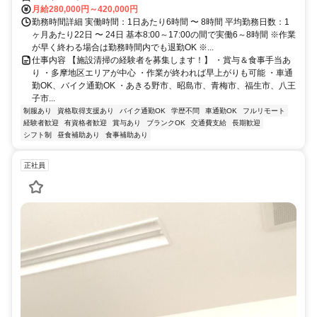
月給280,000円～420,000円
勤務時間詳細 実働時間：1日あたり6時間 〜 8時間 平均勤務日数：1
ヶ月あたり22日 〜 24日 基本8:00～17:00の間で実働6～8時間 ※作業
が早く終わる場合は勤務時間内でも退勤OK ※...
仕事内容 【施設清掃の経験者を募集します！】 ・賞与＆食事手当あ
り ・多摩地区エリアが中心 ・作業が終われば早上がりも可能 ・車通
勤OK、バイク通勤OK ・あきる野市、昭島市、青梅市、福生市、八王
子市...
制服あり
資格取得支援あり
バイク通勤OK
学歴不問
車通勤OK
フルリモート
経験者歓迎
有資格者歓迎
賞与あり
ブランクOK
交通費支給
長期歓迎
シフト制
昼食補助あり
食事補助あり
正社員