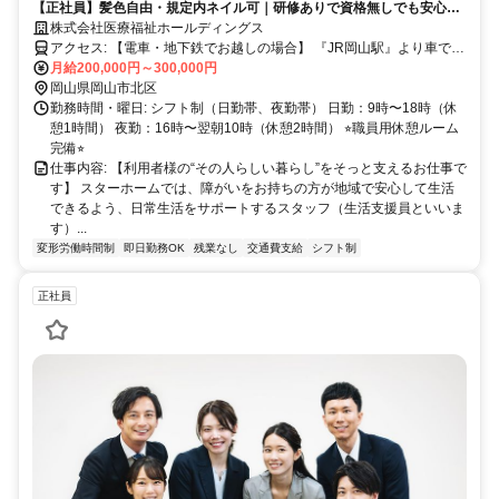
【正社員】髪色自由・規定内ネイル可｜研修ありで資格無しでも安心ス
タート｜夜勤あり1回8,000円｜生活サポート
株式会社医療福祉ホールディングス
アクセス: 【電車・地下鉄でお越しの場合】 『JR岡山駅』より車で20
分。JR津山線『玉柏駅』より徒歩27分 【バスでお越しの場合】 宇野
月給200,000円～300,000円
バス『牟佐上』より徒歩4分 【車でお越しの場合】 『赤磐市役所』よ
岡山県岡山市北区
り車で10分 『岡山市役所』より車で20分 山陽自動車道『岡山IC』
勤務時間・曜日: シフト制（日勤帯、夜勤帯） 日勤：9時〜18時（休
より車で27分
憩1時間） 夜勤：16時〜翌朝10時（休憩2時間） ⭐︎職員用休憩ルーム
完備⭐︎
仕事内容: 【利用者様の“その人らしい暮らし”をそっと支えるお仕事で
す】 スターホームでは、障がいをお持ちの方が地域で安心して生活
できるよう、日常生活をサポートするスタッフ（生活支援員といいま
す）...
変形労働時間制
即日勤務OK
残業なし
交通費支給
シフト制
正社員