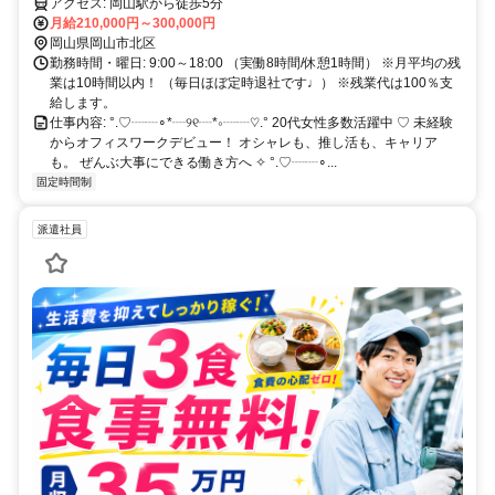
アクセス: 岡山駅から徒歩5分
月給210,000円～300,000円
岡山県岡山市北区
勤務時間・曜日: 9:00～18:00 （実働8時間/休憩1時間） ※月平均の残
業は10時間以内！ （毎日ほぼ定時退社です♩） ※残業代は100％支
給します。
仕事内容: °.♡┈┈∘*┈୨୧┈*∘┈┈♡.° 20代女性多数活躍中 ♡ 未経験
からオフィスワークデビュー！ オシャレも、推し活も、キャリア
も。 ぜんぶ大事にできる働き方へ ✧ °.♡┈┈∘...
固定時間制
派遣社員