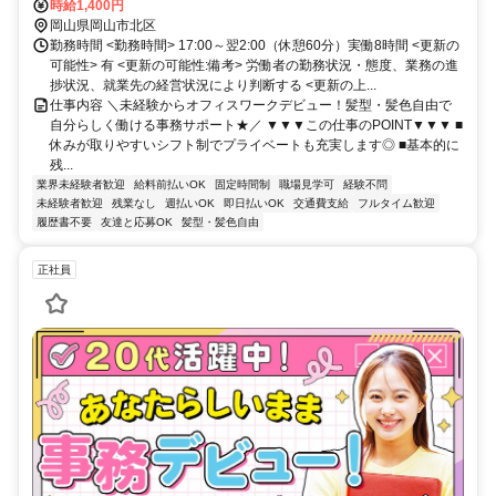
時給1,400円
岡山県岡山市北区
勤務時間 <勤務時間> 17:00～翌2:00（休憩60分）実働8時間 <更新の
可能性> 有 <更新の可能性:備考> 労働者の勤務状況・態度、業務の進
捗状況、就業先の経営状況により判断する <更新の上...
仕事内容 ＼未経験からオフィスワークデビュー！髪型・髪色自由で
自分らしく働ける事務サポート★／ ▼▼▼この仕事のPOINT▼▼▼ ■
休みが取りやすいシフト制でプライベートも充実します◎ ■基本的に
残...
業界未経験者歓迎
給料前払いOK
固定時間制
職場見学可
経験不問
未経験者歓迎
残業なし
週払いOK
即日払いOK
交通費支給
フルタイム歓迎
履歴書不要
友達と応募OK
髪型・髪色自由
正社員