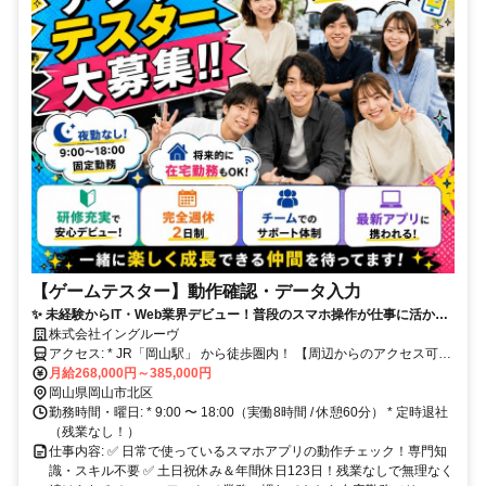
【ゲームテスター】動作確認・データ入力
✨ 未経験からIT・Web業界デビュー！普段のスマホ操作が仕事に活かせ
る ✨ 月収26.8万円〜38.5万円｜土日祝休み＆年間休日123日 ✨ 将来的に
株式会社イングルーヴ
リモートワークも相談OK｜定時退社で残業ゼロ！ ✨ 服装・髪色・ネイ
アクセス: * JR「岡山駅」 から徒歩圏内！ 【周辺からのアクセス可能
ル・ひげ自由｜20代〜30代の未経験スタートが多数活躍中
エリア】 北長瀬駅、庭瀬駅、大元駅、備前西市駅、妹尾駅、法界院
月給268,000円～385,000円
駅、高島駅、東岡山駅など周辺エリアからの通勤にも非常に便利な好
岡山県岡山市北区
立地です◎
勤務時間・曜日: * 9:00 〜 18:00（実働8時間 / 休憩60分） * 定時退社
（残業なし！）
仕事内容: ✅ 日常で使っているスマホアプリの動作チェック！専門知
識・スキル不要 ✅ 土日祝休み＆年間休日123日！残業なしで無理なく