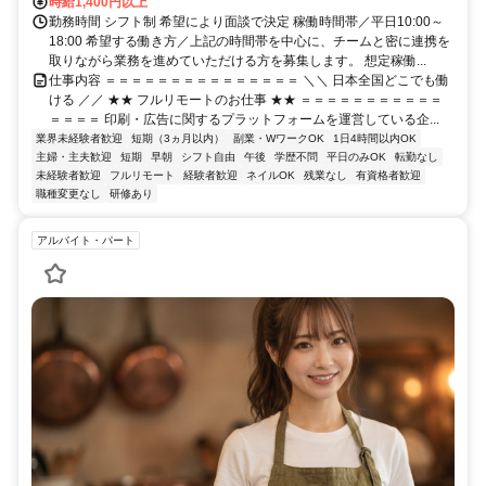
時給1,400円以上
勤務時間 シフト制 希望により面談で決定 稼働時間帯／平日10:00～
18:00 希望する働き方／上記の時間帯を中心に、チームと密に連携を
取りながら業務を進めていただける方を募集します。 想定稼働...
仕事内容 ＝＝＝＝＝＝＝＝＝＝＝＝＝＝＝ ＼＼ 日本全国どこでも働
ける ／／ ★★ フルリモートのお仕事 ★★ ＝＝＝＝＝＝＝＝＝＝＝
＝＝＝＝ 印刷・広告に関するプラットフォームを運営している企...
業界未経験者歓迎
短期（3ヵ月以内）
副業・WワークOK
1日4時間以内OK
主婦・主夫歓迎
短期
早朝
シフト自由
午後
学歴不問
平日のみOK
転勤なし
未経験者歓迎
フルリモート
経験者歓迎
ネイルOK
残業なし
有資格者歓迎
職種変更なし
研修あり
アルバイト・パート