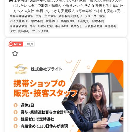
仕事内容 ○結婚や家の購入を考えている ○家族・友人との時間を大事
にしたい ○地元で出張・転勤なく働きたい ＼そんな将来を考え始めた
方へ／ ⭐入社1年目でしっかり安定収入 ⭐毎年昇給で将来も安心 ⭐完...
業界未経験者歓迎
主婦・主夫歓迎
資格取得支援あり
フリーター歓迎
バイク通勤OK
学歴不問
車通勤OK
職場見学可
転勤なし
経験不問
未経験者歓迎
午前
経験者歓迎
ネイルOK
残業なし
有資格者歓迎
研修あり
夕方
賞与あり
ブランクOK
正社員