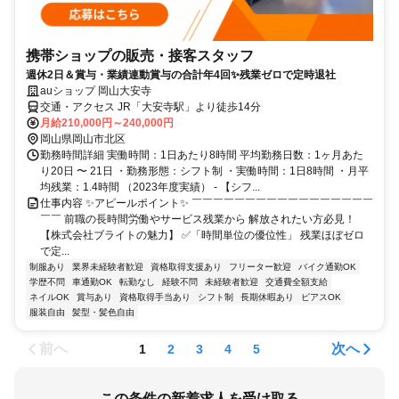
携帯ショップの販売・接客スタッフ
週休2日＆賞与・業績連動賞与の合計年4回✨残業ゼロで定時退社
auショップ 岡山大安寺
交通・アクセス JR「大安寺駅」より徒歩14分
月給210,000円～240,000円
岡山県岡山市北区
勤務時間詳細 実働時間：1日あたり8時間 平均勤務日数：1ヶ月あた
り20日 〜 21日 ・勤務形態：シフト制 ・実働時間：1日8時間 ・月平
均残業：1.4時間 （2023年度実績） - 【シフ...
仕事内容 ✨アピールポイント✨ ￣￣￣￣￣￣￣￣￣￣￣￣￣￣￣￣￣
￣￣ 前職の長時間労働やサービス残業から 解放されたい方必見！
【株式会社ブライトの魅力】 ✅「時間単位の優位性」 残業ほぼゼロ
で定...
制服あり
業界未経験者歓迎
資格取得支援あり
フリーター歓迎
バイク通勤OK
学歴不問
車通勤OK
転勤なし
経験不問
未経験者歓迎
交通費全額支給
ネイルOK
賞与あり
資格取得手当あり
シフト制
長期休暇あり
ピアスOK
服装自由
髪型・髪色自由
前へ
次へ
1
2
3
4
5
この条件の新着求人を受け取る