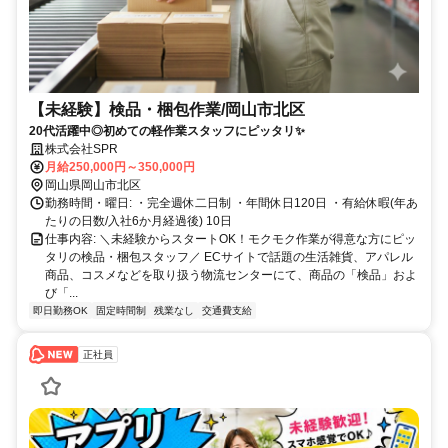
【未経験】検品・梱包作業/岡山市北区
20代活躍中◎初めての軽作業スタッフにピッタリ✨
株式会社SPR
月給250,000円～350,000円
岡山県岡山市北区
勤務時間・曜日: ・完全週休二日制 ・年間休日120日 ・有給休暇(年あ
たりの日数/入社6か月経過後) 10日
仕事内容: ＼未経験からスタートOK！モクモク作業が得意な方にピッ
タリの検品・梱包スタッフ／ ECサイトで話題の生活雑貨、アパレル
商品、コスメなどを取り扱う物流センターにて、商品の「検品」およ
び「...
即日勤務OK
固定時間制
残業なし
交通費支給
正社員