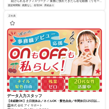
続けられるオフィスワーク ✅ 業務に慣れてきたら在宅勤務（リモー...
固定時間制
残業なし
在宅OK
昇給あり
正社員
データ入力スタッフ
【未経験OK】土日祝休み／ネイルOK・髪色自由／年間休日125日以上
／残業なし
株式 会社 アイ サポート