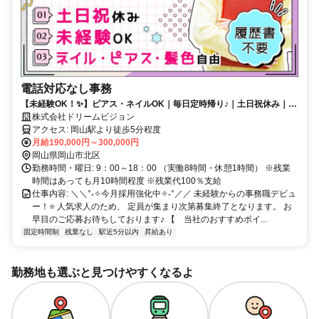
電話対応なし事務
【未経験OK！✨】ピアス・ネイルOK｜毎日定時帰り♪｜土日祝休み｜ピ
アス・ネイル・服装自由｜昇給・賞与あり
株式会社ドリームビジョン
アクセス: 岡山駅より徒歩5分程度
月給190,000円～300,000円
岡山県岡山市北区
勤務時間・曜日: 9：00～18：00 （実働8時間・休憩1時間） ※残業
時間はあっても月10時間程度 ※残業代100％支給
仕事内容: ＼＼°˖✧今月採用強化中✧˖°／／ 未経験からの事務職デビュ
ー！⭐ 人気求人のため、 定員が集まり次第募集終了となります。 お
早目のご応募お待ちしております♪ 【 当社のおすすめポイ...
固定時間制
残業なし
駅近5分以内
昇給あり
勤務地も選ぶと見つけやすくなるよ