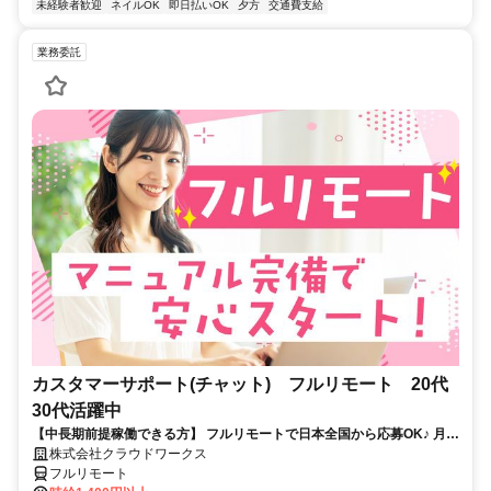
未経験者歓迎
ネイルOK
即日払いOK
夕方
交通費支給
業務委託
カスタマーサポート(チャット) フルリモート 20代
30代活躍中
【中長期前提稼働できる方】 フルリモートで日本全国から応募OK♪ 月稼
働120時間で安定収入！
株式会社クラウドワークス
フルリモート