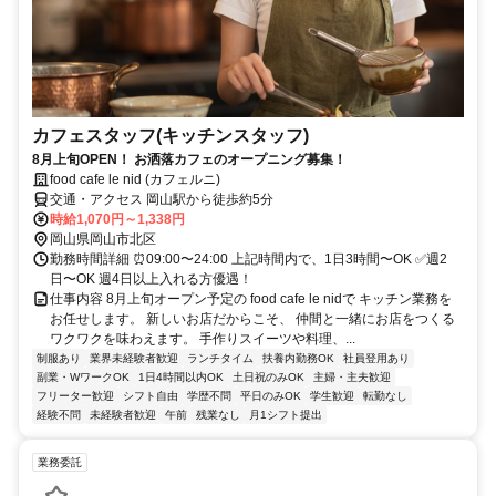
カフェスタッフ(キッチンスタッフ)
8月上旬OPEN！ お洒落カフェのオープニング募集！
food cafe le nid (カフェルニ)
交通・アクセス 岡山駅から徒歩約5分
時給1,070円～1,338円
岡山県岡山市北区
勤務時間詳細 ⏰09:00〜24:00 上記時間内で、1日3時間〜OK ✅週2
日〜OK 週4日以上入れる方優遇！
仕事内容 8月上旬オープン予定の food cafe le nidで キッチン業務を
お任せします。 新しいお店だからこそ、 仲間と一緒にお店をつくる
ワクワクを味わえます。 手作りスイーツや料理、...
制服あり
業界未経験者歓迎
ランチタイム
扶養内勤務OK
社員登用あり
副業・WワークOK
1日4時間以内OK
土日祝のみOK
主婦・主夫歓迎
フリーター歓迎
シフト自由
学歴不問
平日のみOK
学生歓迎
転勤なし
経験不問
未経験者歓迎
午前
残業なし
月1シフト提出
業務委託