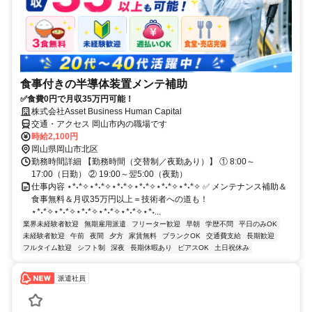
食事付きの半導体装置メンテ補助
✅食費0円で月収35万円可能！
株式会社Asset Business Human Capital
交通・アクセス 岡山市内の職場です
時給2,100円
岡山県岡山市北区
勤務時間詳細 【勤務時間（交替制／夜勤あり）】 ① 8:00～
17:00（日勤） ② 19:00～翌5:00（夜勤）
仕事内容 ⋆*˖*✧⋆*˖*✧⋆*˖*✧⋆*˖*✧⋆*˖*✧⋆*˖*✧ ✅ メンテナンス補助＆
食事無料＆月収35万円以上＝技術者への道も！
⋆*˖*✧⋆*˖*✧⋆*˖*✧⋆*˖*✧⋆*˖*✧⋆*˖...
業界未経験者歓迎
無期雇用派遣
フリーター歓迎
早朝
学歴不問
平日のみOK
未経験者歓迎
午前
夜間
夕方
家賃無料
ブランクOK
交通費支給
長期歓迎
フルタイム歓迎
シフト制
深夜
長期休暇あり
ピアスOK
土日祝休み
派遣社員