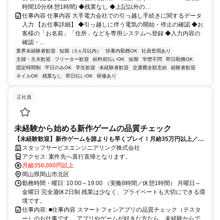
時間10分/休憩1時間) ◆残業なし ◆上記以外の...
仕事内容 仕事内容 大手電力会社での引っ越し手続きに関するデータ
入力 【お仕事詳細】 ◆引っ越しに伴う電気の開始・停止の確認 ◆お
客様の「お名前」「住所」などを専用システムへ登録 ◆入力内容の
確認・...
業界未経験者歓迎
短期（3ヵ月以内）
扶養内勤務OK
社員登用あり
主婦・主夫歓迎
フリーター歓迎
給料前払いOK
短期
学歴不問
即日勤務OK
固定時間制
平日のみOK
学生歓迎
未経験者歓迎
交通費全額支給
経験者歓迎
ネイルOK
残業なし
即日払いOK
研修あり
正社員
未経験から始める新作ゲームの品質チェック
【未経験歓迎】新作ゲームを誰よりも早くプレイ！月給35万円以上／完
全週休2日制／ゲーム好き歓迎
スタッフサービスエンジニアリング株式会社
アクセス: 案件先へ直行直帰となります。
月給350,000円以上
岡山県岡山市北区
勤務時間・曜日: 10:00～19:00 （実働8時間／休憩1時間） 月曜日～
金曜日 完全週休2日制 残業は少なく、プライベートも大切にできる環
境です。
仕事内容: ■仕事内容 スマートフォンアプリの品質チェック（テスタ
ー）のお仕事です。 アプリやゲームが好きな方なら、未経験からで