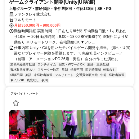
ゲームクライアント開発(Unity|UI実装)
上場グループ・前給保証・案件選択可・年休130日｜SE・PG
ファンタレイ株式会社
フルリモート
月給350,000円～900,000円
勤務時間詳細 実働時間：1日あたり8時間 平均勤務日数：1ヶ月あた
り18日 〜 20日 勤務時間：9:00～18:00 ※実働8時間 ※案件により変
動あり ※リモートワーク、在宅勤務OK ▼フレ...
仕事内容 Unity・C#を用いたモバイルゲーム開発を担当。 演出・UI実
装などプレイヤー体験を重視します。 ＼先輩社員インタビュー／
（前職：アニメーションPG 26歳・男性） 自分の作った演出に...
業界未経験者歓迎
ランチタイム
副業・WワークOK
主婦・主夫歓迎
資格取得支援あり
フリーター歓迎
早朝
学歴不問
固定時間制
転勤なし
経験不問
英語
未経験者歓迎
フルリモート
交通費全額支給
午前
経験者歓迎
ネイルOK
残業なし
夜間
アルバイト・パート