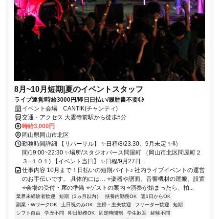
8月~10月短期|夏のイベントスタッフ
ライブ運営/時給3000円/即日日払い/履歴書不要◎
イベント会場 CANTIK(チャンティ)
交通・アクセス 大雲寺前駅から徒歩5分
時給3,000円
岡山県岡山市北区
勤務時間詳細 【リハーサル】 ✨日程/8/23.30、9月未定 ✨時
間/19:00~22:30 ✨場所/スタジオバース問屋町 （岡山市北区問屋町２
３−１０１) 【イベント当日】 ✨日程/9月27日...
仕事内容 10月まで！日払いの短期バイト♪ 社内ライブイベントの運営
のお手伝いです。 具体的には… ⭐楽器や譜面、音響機材の運搬、設置
⭐会場の受付・席の準備 ⭐ゲストの案内 ⭐演奏が始まったら、拍...
業界未経験者歓迎
短期（3ヵ月以内）
扶養内勤務OK
週1日からOK
副業・WワークOK
土日祝のみOK
主婦・主夫歓迎
フリーター歓迎
短期
シフト自由
学歴不問
即日勤務OK
固定時間制
学生歓迎
経験不問