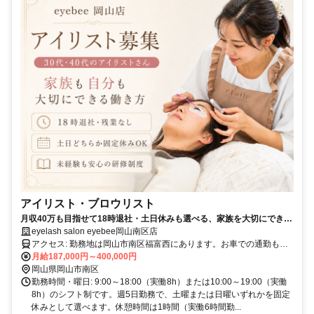
アイリスト・ブロウリスト
月収40万も目指せて18時退社・土日休みも選べる、家族を大切にできる
アイサロン
eyelash salon eyebee岡山南区店
アクセス: 勤務地は岡山市南区福富西にあります。お車での通勤も可
能です。最寄り駅・バス停などの詳細なアクセス情報は面接時にご案
月給187,000円～400,000円
内いたします。
岡山県岡山市南区
勤務時間・曜日: 9:00～18:00（実働8h）または10:00～19:00（実働
8h）のシフト制です。週5日勤務で、土曜または日曜いずれかを固定
休みとして選べます。休憩時間は1時間（実働6時間勤...