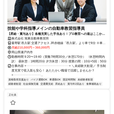
技能や学科指導メインの自動車教習指導員
【昇給・賞与あり】各種充実した手当あり！プロ教官への道はここか
ら！
株式会社 旭東自動車教習所
最寄駅 邑久駅 交通アクセス JR赤穂線「邑久駅」より車で8分 ※車・
バイク通勤OK（駐車場あり） ※職場から車で30分圏内の方が多いで
月給210,000円～360,000円
す
岡山県瀬戸内市
勤務時間 9:20〜19:40（実働7時間30分／休憩170分） 〈休憩時間内
訳〉 昼休憩：1時間20分 夕方休憩：30分 授業の間：10分×5回：50分
仕事内容 +････････････････････････････+ ＼未経験大歓迎／ 手当制
度充実で収入面も安心！ あたたかい職場で活躍しませんか？
+･･････････････････...
資格取得支援あり
バイク通勤OK
車通勤OK
固定時間制
未経験者歓迎
経験者歓迎
社会保険完備
交通費支給
昇給あり
賞与年2回あり
食事補助あり
正社員