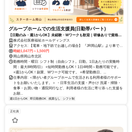
グループホームでの生活支援員(日勤帯パート)
【日勤のみ・週1からOK】未経験・Wワークも歓迎｜研修ありで資格無
しでも安心スタート｜生活のお手伝いスタッフ
株式会社医療福祉ホールディングス
アクセス: 【電車・地下鉄でお越しの場合】 『JR岡山駅』より車で20
分。JR津山線『玉柏駅』より徒歩27分 【バスでお越しの場合】 宇野
時給1,047円～1,500円
バス『牟佐上』より徒歩4分 【車でお越しの場合】 『赤磐市役所』よ
岡山県岡山市北区
り車で10分 『岡山市役所』より車で20分 山陽自動車道『岡山IC』
勤務時間・曜日: シフト制（自由シフト。日勤。1日あたりの実働時
より車で27分
間：最大8時間/日） ⭐️短時間勤務もOK！1日4時間～勤務可能です。
⭐️週1からOK！副業、Wワーク可能です。 ⭐️希望勤務日、...
仕事内容: ＜障がい者グループホームで生活される利用者様のサポー
トをお願いいたします。＞ ・日常生活の支援・声かけ 洗濯・掃除・
食事・お買い物・通院同行など、利用者様の生活に寄り添った支援を
お願...
週1日からOK
即日勤務OK
残業なし
シフト制
正社員