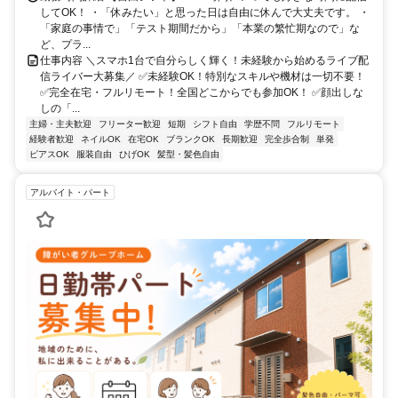
してOK！ ・「休みたい」と思った日は自由に休んで大丈夫です。 ・
「家庭の事情で」「テスト期間だから」「本業の繁忙期なので」な
ど、プラ...
仕事内容 ＼スマホ1台で自分らしく輝く！未経験から始めるライブ配
信ライバー大募集／ ✅未経験OK！特別なスキルや機材は一切不要！
✅完全在宅・フルリモート！全国どこからでも参加OK！ ✅顔出しな
しの「...
主婦・主夫歓迎
フリーター歓迎
短期
シフト自由
学歴不問
フルリモート
経験者歓迎
ネイルOK
在宅OK
ブランクOK
長期歓迎
完全歩合制
単発
ピアスOK
服装自由
ひげOK
髪型・髪色自由
アルバイト・パート