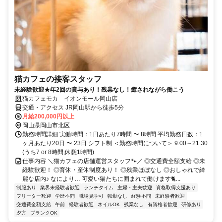
猫カフェの接客スタッフ
未経験歓迎★年2回の賞与あり！残業なし！癒されながら働こう
猫カフェモカ イオンモール岡山店
交通・アクセス JR岡山駅から徒歩5分
月給200,000円以上
岡山県岡山市北区
勤務時間詳細 実働時間：1日あたり7時間 〜 8時間 平均勤務日数：1
ヶ月あたり20日 〜 23日 シフト制 ＜勤務時間について＞ 9:00～21:30
(うち7 or 8時間,休憩1時間)
仕事内容 ＼猫カフェの店舗運営スタッフ🐾／ ◎交通費全額支給 ◎未
経験歓迎！ ◎育休・産休制度あり！ ◎残業ほぼなし ◎おしゃれで綺
麗な店内♪ なにより… 可愛い猫たちに囲まれて働けます🐈️...
制服あり
業界未経験者歓迎
ランチタイム
主婦・主夫歓迎
資格取得支援あり
フリーター歓迎
学歴不問
職場見学可
転勤なし
経験不問
未経験者歓迎
交通費全額支給
午前
経験者歓迎
ネイルOK
残業なし
有資格者歓迎
研修あり
夕方
ブランクOK