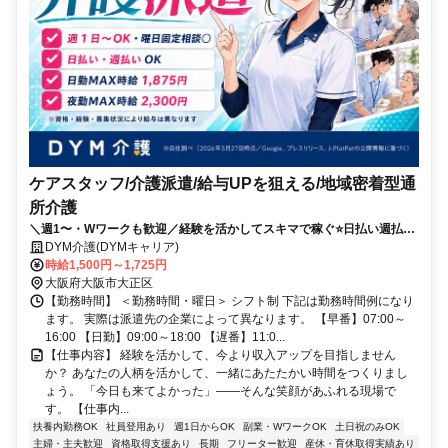
ケアスタッフ/介護派遣/給与UPを狙える/地域密着型通
所介護
＼週1〜・Wワークも歓迎／経験を活かしてスキマで稼ぐ⭐️日払い週払い
OK⭐️シフト自由⭐️車通勤可✨
DYM介護(DYMキャリア)
時給1,500円～1,725円
大阪府大阪市大正区
【勤務時間】 ＜勤務時間・曜日＞ シフト制 下記は勤務時間例になり
ます。 実際は派遣先の企業によって異なります。 【早番】07:00～
16:00 【日勤】09:00～18:00 【遅番】11:0...
【仕事内容】 経験を活かして、今より収入アップを目指しません
か？ あなたの人柄を活かして、一緒にあたたかい時間をつくりまし
ょう。 「今日も来てよかった」――そんな笑顔があふれる現場で
す。 【仕事内...
扶養内勤務OK
社員登用あり
週1日からOK
副業・WワークOK
土日祝のみOK
主婦・主夫歓迎
資格取得支援あり
長期
フリーター歓迎
産休・育休取得実績あり