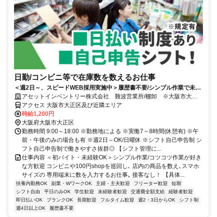
日勤/コンビニ等で在庫数を数えるお仕事
＜週2日～、スピードWEB採用実施中＞履歴書不要/シンプル作業で未経
験も安心◎/日払い有
アセットインベントリー株式会社 難波営業所/棚卸 ※大阪市大正
区エリア管轄
アクセス 大阪市大正区及び近隣エリア
時給1,200円
大阪府大阪市大正区
勤務時間 9:00～18:00 ※勤務地による ※実働7～8時間(休憩有) ※午
前・午後のみの場合も有 ※週2日～OK/日曜休 ※シフト自己申告制 シ
フト自己申告制で働きやすさ抜群◎ 【シフト管理に...
仕事内容 ＜初バイト・未経験OK＞シンプル作業/コツコツ作業が好き
な方歓迎 コンビニや100円shopを巡回し､ 店内の商品を数え､スマホ
サイズの 専用端末に数を入力するお仕事｡ 接客なし！ 【具体...
扶養内勤務OK
副業・WワークOK
主婦・主夫歓迎
フリーター歓迎
短期
シフト自由
平日のみOK
学生歓迎
未経験者歓迎
交通費全額支給
経験者歓迎
即日払いOK
ブランクOK
長期歓迎
フルタイム歓迎
週2・3日からOK
シフト制
週4日以上OK
履歴書不要