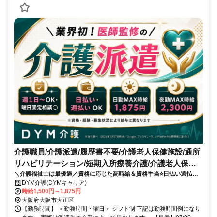
介護職員/介護派遣/履歴書不要/介護老人保健施設/通所
リハビリテーション/短期入所療養介護/介護老人保健
＼介護福祉士は最優遇／資格に応じた高時給＆資格手当⭐️日払い週払い
施設
OK⭐️マイカー通勤可✨
DYM介護(DYMキャリア)
時給1,500円～1,875円
大阪府大阪市大正区
【勤務時間】 ＜勤務時間・曜日＞ シフト制 下記は勤務時間例になり