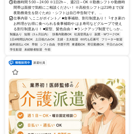
勤務時間 5:00～24:00 ※1日2h～、週2日～OK ※勤務シフトや勤務時
間帯は面接で気軽にご相談ください！ ※高校生シフトは21時まで(深
夜勤務発生を防ぐため) ・シフトは自己申告制です。 ...
仕事内容 ＼ここがポイント／ ■食事補助、割引制度あり！ └すき家の
お料理がお得に食べられる食事補助や はま寿司などグループで使え
る割引制度あり！ ■髪型、髪色自由！ ■ランクアップ制度でしっか...
制服あり
短期（3ヵ月以内）
扶養内勤務OK
社員登用あり
副業・WワークOK
1日4時間以内OK
土日祝のみOK
主婦・主夫歓迎
60代も応募可
フリーター歓迎
給料前払いOK
早朝
シフト自由
学歴不問
車通勤OK
即日勤務OK
平日のみOK
学生歓迎
未経験者歓迎
午前
派遣社員