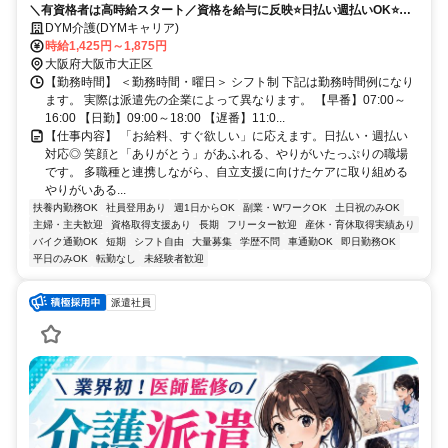
＼有資格者は高時給スタート／資格を給与に反映⭐️日払い週払いOK⭐️車
施設
通勤可＆希望シフト柔軟✨
DYM介護(DYMキャリア)
時給1,425円～1,875円
大阪府大阪市大正区
【勤務時間】 ＜勤務時間・曜日＞ シフト制 下記は勤務時間例になり
ます。 実際は派遣先の企業によって異なります。 【早番】07:00～
16:00 【日勤】09:00～18:00 【遅番】11:0...
【仕事内容】 「お給料、すぐ欲しい」に応えます。日払い・週払い
対応◎ 笑顔と「ありがとう」があふれる、やりがいたっぷりの職場
です。 多職種と連携しながら、自立支援に向けたケアに取り組める
やりがいある...
扶養内勤務OK
社員登用あり
週1日からOK
副業・WワークOK
土日祝のみOK
主婦・主夫歓迎
資格取得支援あり
長期
フリーター歓迎
産休・育休取得実績あり
バイク通勤OK
短期
シフト自由
大量募集
学歴不問
車通勤OK
即日勤務OK
平日のみOK
転勤なし
未経験者歓迎
派遣社員