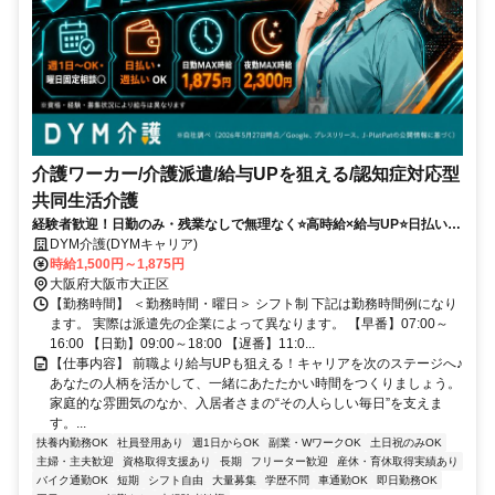
介護ワーカー/介護派遣/給与UPを狙える/認知症対応型
共同生活介護
経験者歓迎！日勤のみ・残業なしで無理なく⭐️高時給×給与UP⭐️日払い週
払い⭐️希望シフト柔軟✨
DYM介護(DYMキャリア)
時給1,500円～1,875円
大阪府大阪市大正区
【勤務時間】 ＜勤務時間・曜日＞ シフト制 下記は勤務時間例になり
ます。 実際は派遣先の企業によって異なります。 【早番】07:00～
16:00 【日勤】09:00～18:00 【遅番】11:0...
【仕事内容】 前職より給与UPも狙える！キャリアを次のステージへ♪
あなたの人柄を活かして、一緒にあたたかい時間をつくりましょう。
家庭的な雰囲気のなか、入居者さまの“その人らしい毎日”を支えま
す。...
扶養内勤務OK
社員登用あり
週1日からOK
副業・WワークOK
土日祝のみOK
主婦・主夫歓迎
資格取得支援あり
長期
フリーター歓迎
産休・育休取得実績あり
バイク通勤OK
短期
シフト自由
大量募集
学歴不問
車通勤OK
即日勤務OK