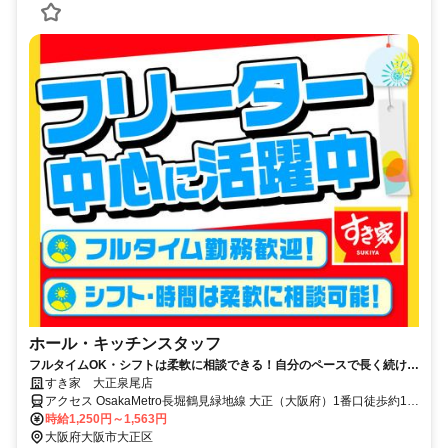
ホール・キッチンスタッフ
フルタイムOK・シフトは柔軟に相談できる！自分のペースで長く続けら
れる職場です◎
すき家 大正泉尾店
アクセス OsakaMetro長堀鶴見緑地線 大正（大阪府）1番口徒歩約18
分、ＪＲ大阪環状線 大正（大阪府）1番口徒歩約18分、南海汐見橋線
時給1,250円～1,563円
木津川徒歩約19分 大正通沿い千島北交差点近く
大阪府大阪市大正区