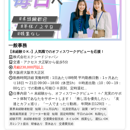
一般事務
【未経験ＯＫ♪】人気職でのオフィスワークデビューを応援！
株式会社エクシードジャパン
交通・アクセス 大正駅から徒歩5分
月給230,000円以上
大阪府大阪市大正区
勤務時間詳細 実働時間：1日あたり8時間 平均勤務日数：1ヶ月あた
り18日 〜 21日 09:00～18:00（休憩1h） ※時差出勤（10：00～19：
00など）での勤務も可能◎ ※原則、定時退社...
仕事内容 °˖✧ 未経験から、オフィスワークデビュー！ ✧˖° 充実のサポ
ート体制であなたをサポートします！ 「推し活を優先したい」 「友
達とカフェ巡り」 「一人でまったり動画」 年間休日129日・...
業界未経験者歓迎
短期（3ヵ月以内）
社員登用あり
副業・WワークOK
無期雇用派遣
フリーター歓迎
短期
固定時間制
平日のみOK
転勤なし
経験不問
未経験者歓迎
交通費全額支給
ネイルOK
残業なし
週払いOK
月1シフト提出
研修あり
育休あり
交通費支給