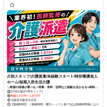
介助スタッフ/介護派遣/未経験スタート/特別養護老人
ホーム/短期入所生活介護
＼希望の現場が選べる／特養・有料・訪問など経験を活かせる⭐️高時給⭐️
日勤のみ・夜勤専従も相談OK✨
DYM介護(DYMキャリア)
時給1,575円～1,875円
大阪府大阪市大正区
【勤務時間】 ＜勤務時間・曜日＞ シフト制 下記は勤務時間例になり