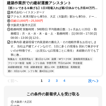
建築作業所での建材運搬アシスタント
【筋トレできる＆稼げる】1日3現場入れば週2日休みでも月収40万円以
上！シフト自由/週2日～OK
株式会社ハイスタンダード
アクセス 木津川駅から車5分、大正（大阪府）駅から車5分、ドーム
前駅から車7分
日給13,000円～25,500円
大阪府大阪市大正区
勤務時間 実働時間：5時間/日 平均勤務日数：1ヶ月あたり20日 ・勤
務曜日：月・火・水・木・金・土 ・勤務時間： [1] 08:00～17:00 [2]
08:00～13:00 [3] 12:0...
仕事内容 建築現場で内装資材の搬出入・その他軽作業をお任せしま
す。 当社は戸建てメインなので、1日に多くの現場を 回れて稼ぎやす
いのが特徴です。 （お支払いは1現場ごとに発生） 未経験の方でも丁
寧に教...
制服あり
社員登用あり
週1日からOK
副業・WワークOK
資格取得支援あり
フリーター歓迎
短期
シフト自由
学歴不問
平日のみOK
学生歓迎
未経験者歓迎
午前
経験者歓迎
週払いOK
交通費支給
長期歓迎
週2・3日からOK
シフト制
週4日以上OK
前へ
次へ
1
2
3
4
この条件の新着求人を受け取る
大阪府 / 大正区