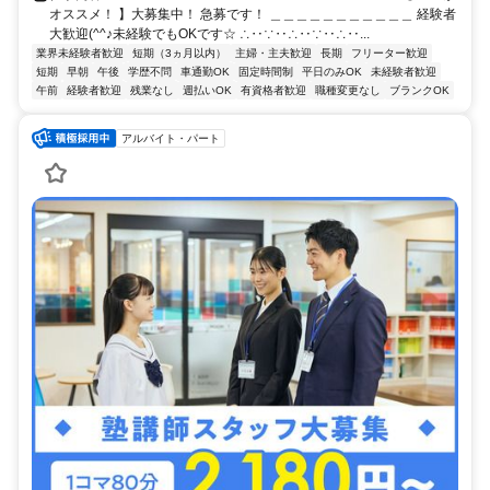
オススメ！ 】大募集中！ 急募です！ ＿＿＿＿＿＿＿＿＿＿＿ 経験者
大歓迎(^^♪未経験でもOKです☆ ∴‥∵‥∴‥∵‥∴‥...
業界未経験者歓迎
短期（3ヵ月以内）
主婦・主夫歓迎
長期
フリーター歓迎
短期
早朝
午後
学歴不問
車通勤OK
固定時間制
平日のみOK
未経験者歓迎
午前
経験者歓迎
残業なし
週払いOK
有資格者歓迎
職種変更なし
ブランクOK
アルバイト・パート