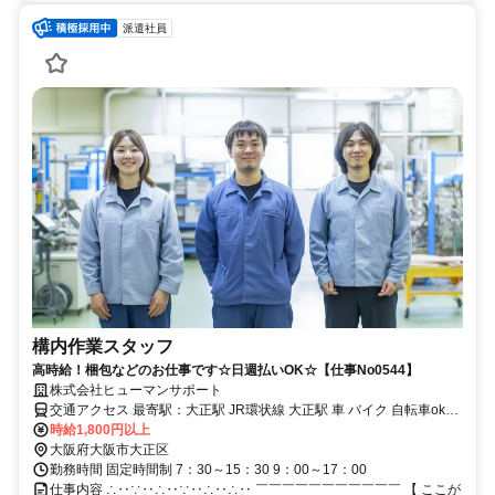
派遣社員
構内作業スタッフ
高時給！梱包などのお仕事です☆日週払いOK☆【仕事No0544】
株式会社ヒューマンサポート
交通アクセス 最寄駅：大正駅 JR環状線 大正駅 車 バイク 自転車ok
【勤務地】 大正区
時給1,800円以上
大阪府大阪市大正区
勤務時間 固定時間制 7：30～15：30 9：00～17：00
仕事内容 ∴‥∵‥∴‥∵‥∴‥∴‥ ￣￣￣￣￣￣￣￣￣￣￣ 【 ここが