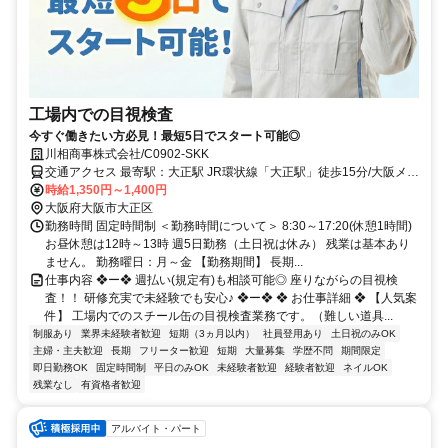
工場内での目視検査
今すぐ働きたい方必見！最短5日でスタート可能◎
川相商事株式会社/C0902-SKK
交通アクセス 最寄駅：大正駅 JR環状線「大正駅」徒歩15分/大阪メト
ロ長堀鶴見緑地線「大正駅」徒歩15分 ☆バイク通勤OK ☆ご希望に応
時給1,350円～1,400円
じて、ご自宅または勤務地付近での出張面接も可能です
大阪府大阪市大正区
勤務時間 固定時間制 ＜勤務時間について＞ 8:30～17:20(休憩1時間)
お昼休憩は12時～13時 週5日勤務（土日祝は休み） 残業は基本あり
ません。 勤務曜日：月～金 【勤務期間】 長期...
仕事内容 ❖ー❖ 週払い(規定有)も相談可能◎ 座りながらの目視検
査！！ 研修充実で未経験でも安心♪ ❖ー❖ ❖ お仕事詳細 ❖ 【人気案
件】 工場内でのスチール缶の目視検査業務です。（難しい道具...
制服あり
業界未経験者歓迎
短期（3ヵ月以内）
社員登用あり
土日祝のみOK
主婦・主夫歓迎
長期
フリーター歓迎
短期
大量募集
学歴不問
期間限定
即日勤務OK
固定時間制
平日のみOK
未経験者歓迎
経験者歓迎
ネイルOK
残業なし
有資格者歓迎
アルバイト・パート