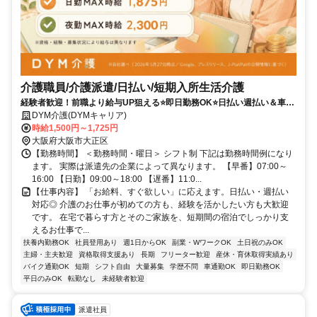
介護職員/介護派遣/日払い/短期入所生活介護
経験者歓迎！前職より給与UP狙える⭐️即日勤務OK⭐️日払い週払い＆車通
勤可⭐️直接雇用サポートも✨
DYM介護(DYMキャリア)
時給1,500円～1,725円
大阪府大阪市大正区
【勤務時間】 ＜勤務時間・曜日＞ シフト制 下記は勤務時間例になり
ます。 実際は派遣先の企業によって異なります。 【早番】07:00～
16:00 【日勤】09:00～18:00 【遅番】11:0...
【仕事内容】 「お給料、すぐ欲しい」に応えます。日払い・週払い
対応◎ 介護のお仕事が初めての方も、経験を活かしたい方も大歓迎
です。 在宅で暮らす方とそのご家族を、短期間の宿泊でしっかり支
えるお仕事で...
扶養内勤務OK
社員登用あり
週1日からOK
副業・WワークOK
土日祝のみOK
主婦・主夫歓迎
資格取得支援あり
長期
フリーター歓迎
産休・育休取得実績あり
バイク通勤OK
短期
シフト自由
大量募集
学歴不問
車通勤OK
即日勤務OK
平日のみOK
転勤なし
未経験者歓迎
派遣社員