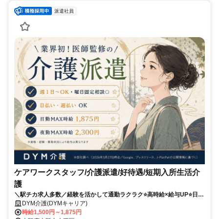
派遣社員
ケアワークスタッフ/介護派遣/好待遇/短期入所生活介
護
＼駅チカ求人多数／経験を活かして通勤ラクラク⭐️高時給×給与UP⭐️日払
い週払いOK⭐️希望シフト柔軟✨
DYM介護(DYMキャリア)
時給1,500円～1,875円