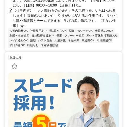
ます。 実際は派遣先の企業によって異なります。 【早番】07:00～
16:00 【日勤】09:00～18:00 【遅番】11:0...
【仕事内容】 「人と関わるのが好き」その気持ちを、いちばん歓迎
します！ 毎日のふれあいが、やりがいに変わるお仕事です。 リハビ
リ職や看護職とチームで支える、学びの多い環境です。 【主なお仕
事】 介...
扶養内勤務OK
社員登用あり
週1日からOK
副業・WワークOK
土日祝のみOK
主婦・主夫歓迎
資格取得支援あり
長期
フリーター歓迎
産休・育休取得実績あり
バイク通勤OK
短期
シフト自由
大量募集
学歴不問
車通勤OK
即日勤務OK
平日のみOK
転勤なし
未経験者歓迎
派遣社員