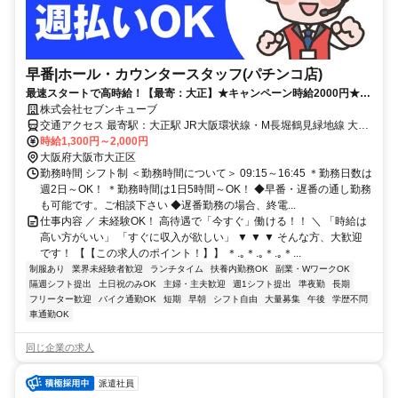
早番|ホール・カウンタースタッフ(パチンコ店)
最速スタートで高時給！【最寄：大正】★キャンペーン時給2000円★週
2日～＆短時間も可能！しっかり稼げる◎月収30万円以上可能！
株式会社セブンキューブ
交通アクセス 最寄駅：大正駅 JR大阪環状線・M長堀鶴見緑地線 大正
駅 徒歩圏内
時給1,300円～2,000円
大阪府大阪市大正区
勤務時間 シフト制 ＜勤務時間について＞ 09:15～16:45 ＊勤務日数は
週2日～OK！ ＊勤務時間は1日5時間～OK！ ◆早番・遅番の通し勤務
も可能です。ご相談下さい ◆遅番勤務の場合、終電...
仕事内容 ／ 未経験OK！ 高待遇で「今すぐ」働ける！！ ＼ 「時給は
高い方がいい」 「すぐに収入が欲しい」 ▼ ▼ ▼ そんな方、大歓迎
です！ 【【この求人のポイント！】】 ＊.｡＊.｡＊.｡＊...
制服あり
業界未経験者歓迎
ランチタイム
扶養内勤務OK
副業・WワークOK
隔週シフト提出
土日祝のみOK
主婦・主夫歓迎
週1シフト提出
準夜勤
長期
フリーター歓迎
バイク通勤OK
短期
早朝
シフト自由
大量募集
午後
学歴不問
車通勤OK
同じ企業の求人
派遣社員