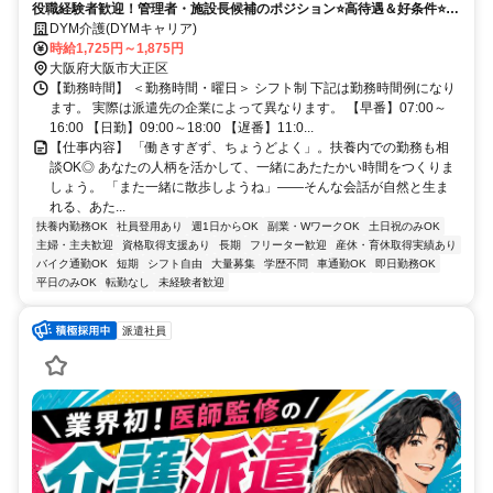
役職経験者歓迎！管理者・施設長候補のポジション⭐️高待遇＆好条件⭐️キ
ャリアアップ応援✨
DYM介護(DYMキャリア)
時給1,725円～1,875円
大阪府大阪市大正区
【勤務時間】 ＜勤務時間・曜日＞ シフト制 下記は勤務時間例になり
ます。 実際は派遣先の企業によって異なります。 【早番】07:00～
16:00 【日勤】09:00～18:00 【遅番】11:0...
【仕事内容】 「働きすぎず、ちょうどよく」。扶養内での勤務も相
談OK◎ あなたの人柄を活かして、一緒にあたたかい時間をつくりま
しょう。 「また一緒に散歩しようね」――そんな会話が自然と生ま
れる、あた...
扶養内勤務OK
社員登用あり
週1日からOK
副業・WワークOK
土日祝のみOK
主婦・主夫歓迎
資格取得支援あり
長期
フリーター歓迎
産休・育休取得実績あり
バイク通勤OK
短期
シフト自由
大量募集
学歴不問
車通勤OK
即日勤務OK
平日のみOK
転勤なし
未経験者歓迎
派遣社員