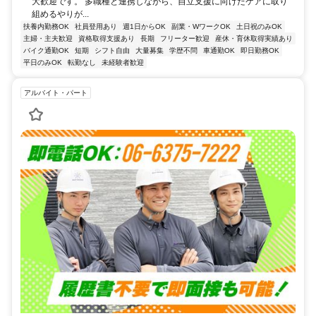
大歓迎です。 多職種と連携しながら、自立支援に向けたケアに取り
組めるやりが...
扶養内勤務OK
社員登用あり
週1日からOK
副業・WワークOK
土日祝のみOK
主婦・主夫歓迎
資格取得支援あり
長期
フリーター歓迎
産休・育休取得実績あり
バイク通勤OK
短期
シフト自由
大量募集
学歴不問
車通勤OK
即日勤務OK
平日のみOK
転勤なし
未経験者歓迎
アルバイト・パート