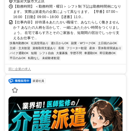
大阪府大阪市大正区
【勤務時間】 ＜勤務時間・曜日＞ シフト制 下記は勤務時間例になり
ます。 実際は派遣先の企業によって異なります。 【早番】07:00～
16:00 【日勤】09:00～18:00 【遅番】11:0...
【仕事内容】 好待遇＆あたたかい職場で、あなたらしく働きません
か？ あなたの人柄を活かして、一緒にあたたかい時間をつくりまし
ょう。 在宅で暮らす方とそのご家族を、短期間の宿泊でしっかり支
えるお仕事で...
扶養内勤務OK
社員登用あり
週1日からOK
副業・WワークOK
土日祝のみOK
主婦・主夫歓迎
資格取得支援あり
長期
フリーター歓迎
産休・育休取得実績あり
バイク通勤OK
短期
シフト自由
大量募集
学歴不問
車通勤OK
即日勤務OK
平日のみOK
転勤なし
未経験者歓迎
同じ企業の求人
派遣社員