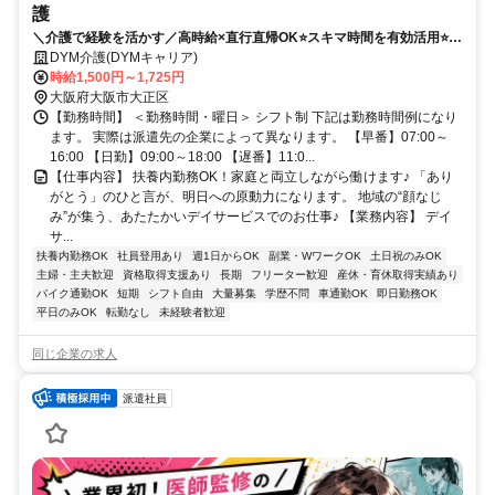
護
＼介護で経験を活かす／高時給×直行直帰OK⭐️スキマ時間を有効活用⭐️日
払い週払い⭐️車通勤可✨
DYM介護(DYMキャリア)
時給1,500円～1,725円
大阪府大阪市大正区
【勤務時間】 ＜勤務時間・曜日＞ シフト制 下記は勤務時間例になり
ます。 実際は派遣先の企業によって異なります。 【早番】07:00～
16:00 【日勤】09:00～18:00 【遅番】11:0...
【仕事内容】 扶養内勤務OK！家庭と両立しながら働けます♪ 「あり
がとう」のひと言が、明日への原動力になります。 地域の“顔なじ
み”が集う、あたたかいデイサービスでのお仕事♪ 【業務内容】 デイ
サ...
扶養内勤務OK
社員登用あり
週1日からOK
副業・WワークOK
土日祝のみOK
主婦・主夫歓迎
資格取得支援あり
長期
フリーター歓迎
産休・育休取得実績あり
バイク通勤OK
短期
シフト自由
大量募集
学歴不問
車通勤OK
即日勤務OK
平日のみOK
転勤なし
未経験者歓迎
同じ企業の求人
派遣社員