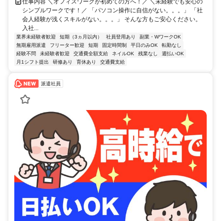
仕事内容 ＼オフィスワークが初めての方へ！／ ＼未経験でも安心の
シンプルワークです！／ 「パソコン操作に自信がない。。。」 「社
会人経験が浅くスキルがない。。。」 そんな方もご安心ください。
入社...
業界未経験者歓迎
短期（3ヵ月以内）
社員登用あり
副業・WワークOK
無期雇用派遣
フリーター歓迎
短期
固定時間制
平日のみOK
転勤なし
経験不問
未経験者歓迎
交通費全額支給
ネイルOK
残業なし
週払いOK
月1シフト提出
研修あり
育休あり
交通費支給
派遣社員