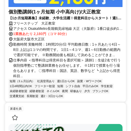
個別塾講師(1ヶ月短期 小中高向け)/大正教室
【1か月短期募集】未経験、大学生活躍！得意科目からスタート！週1、
1コマ～OK！
フリーステップ 大正教室
アクセス OsakaMetro長堀鶴見緑地線 大正（大阪府）1番口徒歩約1
分、ＪＲ大阪環状線 大正（大阪府）1番口徒歩約1分、阪神なんば線/
1業務あたり 2,180円（コマ 80分）
近鉄奈良線 ドーム前2番口徒歩約8分 OsakaMetro長堀鶴見緑地線「大
大阪府大阪市大正区
正駅」より徒歩1分
勤務時間 実働時間：1時間20分/日 平均勤務日数：1ヶ月あたり4日～
8日 上記は1コマの時間です。 1日1～4コマ、週1～6日勤務の範囲内
で選択可能です。 ※勤務開始後も相談して決めることができま...
仕事内容 ＜指導科目は得意科目を選択可能＞ 講師1：生徒2名で行う
個別指導塾にて塾講師業務をお任せします。 ※1対1で授業を行う場
合もあります。 〇指導科目：国語、英語、数学など ┗上記から得意
科目...
短期（3ヵ月以内）
社員登用あり
週1日からOK
副業・WワークOK
1日4時間以内OK
フリーター歓迎
短期
シフト自由
平日のみOK
学生歓迎
未経験者歓迎
経験者歓迎
ネイルOK
夜間
研修あり
夕方
ブランクOK
交通費支給
長期歓迎
週2・3日からOK
派遣社員