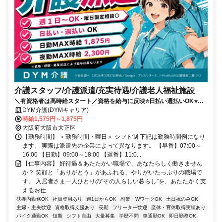
介護スタッフ/介護派遣/充実待遇/介護老人福祉施設
＼有資格者は高時給スタート／資格を給与に反映⭐️日払い週払いOK⭐️車
通勤可＆希望シフト柔軟✨
DYM介護(DYMキャリア)
時給1,575円～1,875円
大阪府大阪市大正区
【勤務時間】 ＜勤務時間・曜日＞ シフト制 下記は勤務時間例になり
ます。 実際は派遣先の企業によって異なります。 【早番】07:00～
16:00 【日勤】09:00～18:00 【遅番】11:0...
【仕事内容】 好待遇＆あたたかい職場で、あなたらしく働きません
か？ 笑顔と「ありがとう」があふれる、やりがいたっぷりの職場で
す。 入居者さま一人ひとりの“その人らしい暮らし”を、あたたかく支
えるお仕...
扶養内勤務OK
社員登用あり
週1日からOK
副業・WワークOK
土日祝のみOK
主婦・主夫歓迎
資格取得支援あり
長期
フリーター歓迎
産休・育休取得実績あり
バイク通勤OK
短期
シフト自由
大量募集
学歴不問
車通勤OK
即日勤務OK