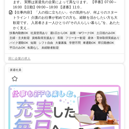
ます。 実際は派遣先の企業によって異なります。 【早番】07:00～
16:00 【日勤】09:00～18:00 【遅番】11:0...
【仕事内容】 「人の役に立ちたい」その気持ちが、何よりのスター
トライン！ 介護のお仕事が初めての方も、経験を活かしたい方も大
歓迎です。 入居者さま一人ひとりの“その人らしい暮らし”を、あたた
かく支え...
扶養内勤務OK
社員登用あり
週1日からOK
副業・WワークOK
土日祝のみOK
主婦・主夫歓迎
資格取得支援あり
長期
フリーター歓迎
産休・育休取得実績あり
バイク通勤OK
短期
シフト自由
大量募集
学歴不問
車通勤OK
即日勤務OK
平日のみOK
転勤なし
未経験者歓迎
同じ企業の求人
派遣社員