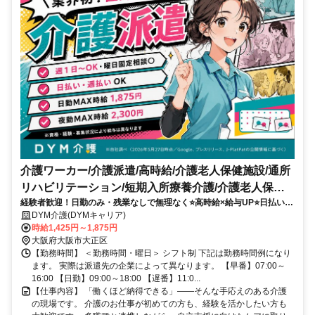
介護ワーカー/介護派遣/高時給/介護老人保健施設/通所
リハビリテーション/短期入所療養介護/介護老人保健
経験者歓迎！日勤のみ・残業なしで無理なく⭐️高時給×給与UP⭐️日払い週
施設
払い⭐️希望シフト柔軟✨
DYM介護(DYMキャリア)
時給1,425円～1,875円
大阪府大阪市大正区
【勤務時間】 ＜勤務時間・曜日＞ シフト制 下記は勤務時間例になり
ます。 実際は派遣先の企業によって異なります。 【早番】07:00～
16:00 【日勤】09:00～18:00 【遅番】11:0...
【仕事内容】 「働くほど納得できる」――そんな手応えのある介護
の現場です。 介護のお仕事が初めての方も、経験を活かしたい方も