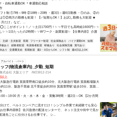
イク・自転車通勤OK ＊車通勤応相談
市
フト制 ①7時～9時 ②18時～20時 ・週3日～週6日勤務 ・①のみ、②の
は①②両方の勤務も歓迎！ 【✅️短期もOK！】お試し勤務も大歓迎 ★
月だけ」など、...
⭕️ここがポイント！／ ✨土日1700円！✨️ ✨️平日でも高時給1600円✨️ ✨️
✨️ ✨️1日たったの2時間✨️ ✨️Wワーク・副業歓迎✨️ 【仕事内容】 介護
K
主婦・主夫歓迎
長期
フリーター歓迎
社会保険あり
バイク通勤OK
短期
研修あり
経験者歓迎
有資格者歓迎
研修あり
社会保険完備
賞与あり
休あり
交通費支給
長期歓迎
週2・3日からOK
シフト制
週4日以上OK
アルバイト・パート
ッフ(物流倉庫内)_夕勤_短期
式会社 大阪エリア /W23812-214
7円以上
北大阪急行電鉄 箕面萱野南口徒歩約10分、北大阪急行電鉄 箕面船場阪大
歩約11分、阪急千里線 北千里徒歩約30分 箕面萱野駅 徒歩10分、箕面船
 徒歩13分、千里中央駅 自転車12分、北千里駅自転車13分
市
6:00～19:00 月・火・水・木・金 ・実働3時間 ・週2日～OK 【2か月間
仕分けて、ベルトコンベアに流すだけ！シンプル作業で未経験でも安心
いお仕事内容例】 佐川急便の配送センターで、 ネット注文や街中で見か
配達先ごとに仕分けるお仕事です。 シ...