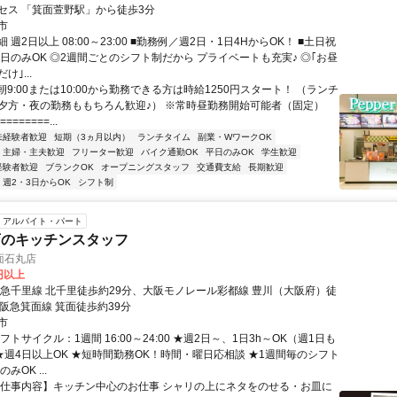
セス 「箕面萱野駅」から徒歩3分
市
 週2日以上 08:00～23:00 ■勤務例／週2日・1日4HからOK！ ■土日祝
平日のみOK ◎2週間ごとのシフト制だから プライベートも充実♪ ◎｢お昼
け｣...
朝9:00または10:00から勤務できる方は時給1250円スタート！ （ランチ
夕方・夜の勤務ももちろん歓迎♪） ※常時昼勤務開始可能者（固定）
========...
未経験者歓迎
短期（3ヵ月以内）
ランチタイム
副業・WワークOK
主婦・主夫歓迎
フリーター歓迎
バイク通勤OK
平日のみOK
学生歓迎
経験者歓迎
ブランクOK
オープニングスタッフ
交通費支給
長期歓迎
週2・3日からOK
シフト制
アルバイト・パート
店のキッチンスタッフ
面石丸店
0円以上
阪急千里線 北千里徒歩約29分、大阪モノレール彩都線 豊川（大阪府）徒
、阪急箕面線 箕面徒歩約39分
市
フトサイクル：1週間 16:00～24:00 ★週2日～、1日3h～OK（週1日も
 ★週4日以上OK ★短時間勤務OK！時間・曜日応相談 ★1週間毎のシフト
みOK ...
【仕事内容】キッチン中心のお仕事 シャリの上にネタをのせる・お皿に