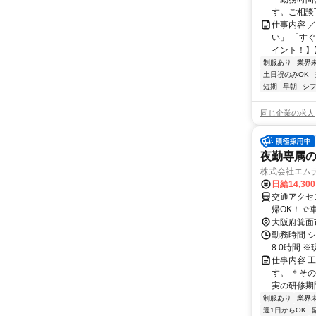
す。ご相談下
仕事内容 
い」 「す
イント！】】 
制服あり
業界
土日祝のみOK
短期
早朝
シ
同じ企業の求人
夜勤専属の
株式会社エム
日給14,30
交通アクセス
帰OK！ ✩
大阪府箕面
勤務時間 シ
8.0時間 
仕事内容 
す。 ＊そ
実の研修期
制服あり
業界
週1日からOK