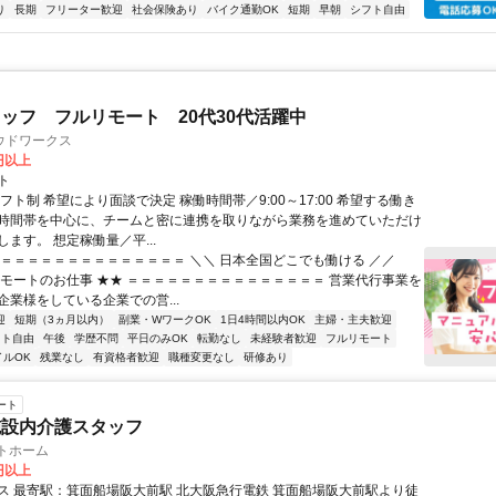
り
長期
フリーター歓迎
社会保険あり
バイク通勤OK
短期
早朝
シフト自由
ッフ フルリモート 20代30代活躍中
ウドワークス
0円以上
ト
フト制 希望により面談で決定 稼働時間帯／9:00～17:00 希望する働き
時間帯を中心に、チームと密に連携を取りながら業務を進めていただけ
ます。 想定稼働量／平...
＝＝＝＝＝＝＝＝＝＝＝＝＝＝＝ ＼＼ 日本全国どこでも働ける ／／
リモートのお仕事 ★★ ＝＝＝＝＝＝＝＝＝＝＝＝＝＝＝ 営業代行事業を
企業様をしている企業での営...
迎
短期（3ヵ月以内）
副業・WワークOK
1日4時間以内OK
主婦・主夫歓迎
フト自由
午後
学歴不問
平日のみOK
転勤なし
未経験者歓迎
フルリモート
イルOK
残業なし
有資格者歓迎
職種変更なし
研修あり
ート
施設内介護スタッフ
トホーム
0円以上
箕面船場阪大前駅 北大阪急行電鉄 箕面船場阪大前駅より徒