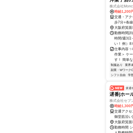
株式会社Monc
時給1,20
交通・アク
歩7分⭐各
ら阪急バス
大阪府箕面
勤務時間詳細
時間/週3
い！ 例）8:0
仕事内容 
作業＞ ケ
す！ 簡単
制服あり
業界
副業・WワークO
シフト自由
学
派遣
遅番|ホー
株式会社セブ
時給1,300
交通アクセス 最寄駅：
御堂筋沿い
大阪府箕面
勤務時間 シ
＊勤務時間