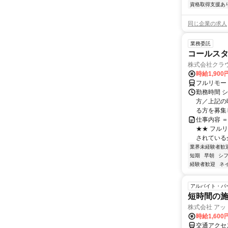
資格取得支援あ
同じ企業の求人
業務委託
コールスタ
株式会社クラ
時給1,90
フルリモー
勤務時間 シ
方／上記の
る方を募集し
仕事内容 
★★ フル
されている
業界未経験者歓
短期
早朝
シ
経験者歓迎
ネ
アルバイト・パ
短時間の
株式会社 アッ
時給1,60
交通アクセス 最寄駅：