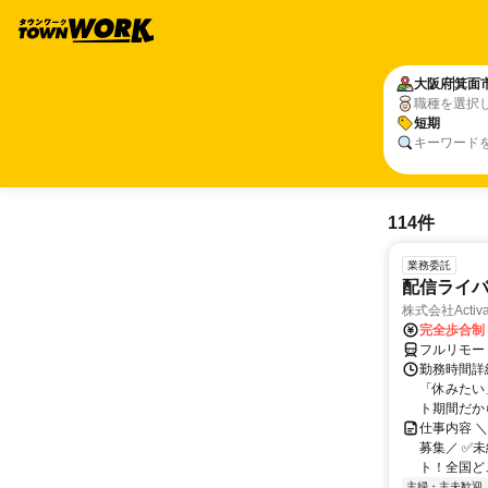
大阪府
箕面
職種を選択
短期
キーワード
114件
業務委託
配信ライ
株式会社Activa
完全歩合制
フルリモー
勤務時間詳
「休みたい
ト期間だか
仕事内容 
募集／ ✅
ト！全国どこ
主婦・主夫歓迎