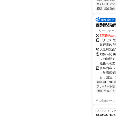
ネイルOK
在宅
髪型・髪色自由
個別塾講師
フリーステッ
1業務あたり
アクセス 
急行電鉄 
大阪府箕面
勤務時間 実
マの時間で
始後も相談
仕事内容 
て塾講師業
目：国語、
短期（3ヵ月以
フリーター歓迎
夜間
研修あり
同じ企業の求人
アルバイト・パ
洋菓子店