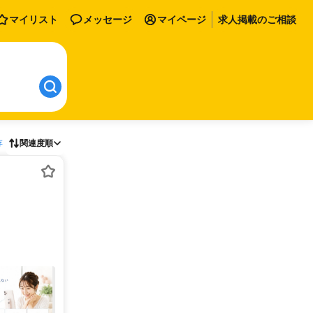
マイリスト
メッセージ
マイページ
求人掲載のご相談
存
関連度順