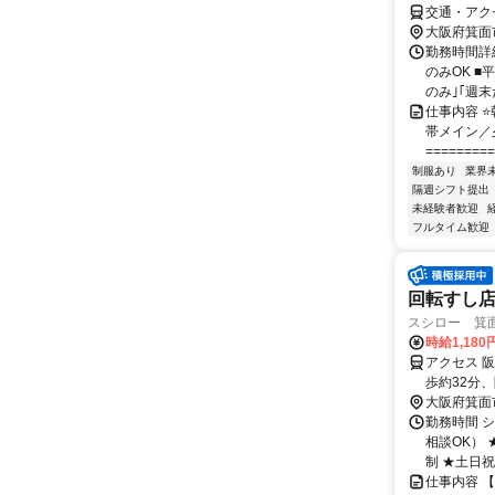
交通・アク
大阪府箕面
勤務時間詳細
のみOK ■
のみ｣｢週末だ
仕事内容 ⭐
帯メイン／
=========
制服あり
業界
隔週シフト提出
未経験者歓迎
フルタイム歓迎
回転すし
スシロー 箕
時給1,18
アクセス 
歩約32分
大阪府箕面
勤務時間 シ
相談OK）
制 ★土日祝の
仕事内容 