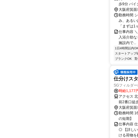
歩9分 バ
大阪府箕面
勤務時間 シ
み、あるい
「まずは1ヶ
仕事内容 ＼
入浴介助なし
施設内で...
1日4時間以内O
スタートアップ
ブランクOK
育
仕分けスタ
SGフィルダー株
時給1,17
アクセス 
前2番口徒
場阪大前駅
大阪府箕面
勤務時間 1
の短期】
仕事内容 
◎ 【詳し
ける荷物を