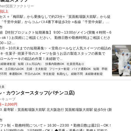
her/箕面ファクトリー
0円以上
セス ⭐「梅田駅」から乗換なしで約23分⭐「箕面船場阪大前駅」から徒
線「千里中央駅」からコムバス4番下車徒歩3分 ⭐各線「千里中央駅」か
「新船場北橋(新船場南橋)」下車徒歩10分
市
 【特別プロジェクト短期募集】 9:00～13:00がメイン(実働４時間～6
日～ok！) お気軽にご相談ください。 勤務日数や勤務時間はご相談くださ
0～12:...
✨8月～10月末までの短期募集✨ ＜堂島ロールなど人気スイーツの箱詰め
ーキ･生菓子･焼菓子等のスイーツを扱うお店の製造スタッフの募集で
なロールケーキの箱詰め作業！未経験で...
未経験者歓迎
短期（3ヵ月以内）
扶養内勤務OK
社員登用あり
K
土日祝のみOK
主婦・主夫歓迎
フリーター歓迎
バイク通勤OK
短期
早朝
歴不問
車通勤OK
平日のみOK
学生歓迎
転勤なし
経験不問
未経験者歓迎
社員
ル・カウンタースタッフ(パチンコ店)
ンキューブ
円～2,000円
箕面船場阪大前駅 北大阪急行 箕面船場阪大前駅 徒歩5分 (新
)
市
フト制 ＜勤務時間について＞ 16:30～23:00 ＊勤務日数は週2日～OK！
は上記時間の内、1日5時間～OK！ ◆早番・遅番の通し勤務も可能で