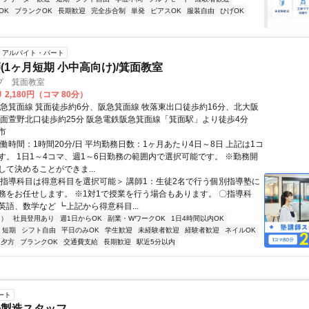
OK
ブランクOK
長期歓迎
完全歩合制
単発
ピアスOK
服装自由
ひげOK
アルバイト・パート
(1ヶ月短期 小中高向け)/箕面教室
プ 箕面教室
 2,180円（コマ 80分）
阪急箕面線 箕面徒歩約6分、阪急箕面線 牧落東出口徒歩約16分、北大阪
箕面萱野北口徒歩約25分 阪急電鉄阪急箕面線「箕面駅」より徒歩4分
市
働時間：1時間20分/日 平均勤務日数：1ヶ月あたり4日～8日 上記は1コ
す。 1日1～4コマ、週1～6日勤務の範囲内で選択可能です。 ※勤務開
して決めることができま...
＜指導科目は得意科目を選択可能＞ 講師1：生徒2名で行う個別指導塾に
務をお任せします。 ※1対1で授業を行う場合もあります。 〇指導科
英語、数学など ┗上記から得意科目...
内）
社員登用あり
週1日からOK
副業・WワークOK
1日4時間以内OK
短期
シフト自由
平日のみOK
学生歓迎
未経験者歓迎
経験者歓迎
ネイルOK
夕方
ブランクOK
交通費支給
長期歓迎
駅近5分以内
ート
の製造スタッフ