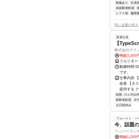
制服あり
社員
未経験者歓迎
シフト制
履歴
同じ企業の求人
派遣社員
【TypeS
株式会社テク
時給3,300
フルリモー
勤務時間 09
です。
仕事内容 【
改善 【タ
提供する ク
短期（3ヵ月以
経験者歓迎
夕
土日祝休み
アルバイト・パ
今、話題
ペッパーラン
時給1,20