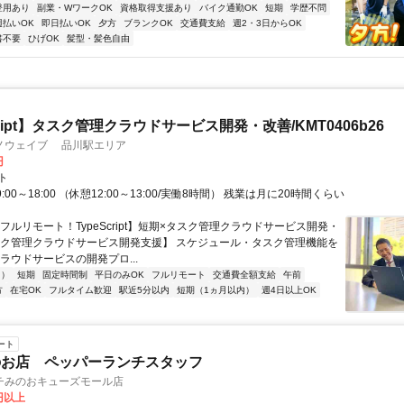
登用あり
副業・WワークOK
資格取得支援あり
バイク通勤OK
短期
学歴不問
週払いOK
即日払いOK
夕方
ブランクOK
交通費支給
週2・3日からOK
書不要
ひげOK
髪型・髪色自由
cript】タスク管理クラウドサービス開発・改善/KMT0406b26
ノウェイブ 品川駅エリア
円
ト
:00～18:00 （休憩12:00～13:00/実働8時間） 残業は月に20時間くらい
フルリモート！TypeScript】短期×タスク管理クラウドサービス開発・
スク管理クラウドサービス開発支援】 スケジュール・タスク管理機能を
ラウドサービスの開発プロ...
内）
短期
固定時間制
平日のみOK
フルリモート
交通費全額支給
午前
方
在宅OK
フルタイム歓迎
駅近5分以内
短期（1ヵ月以内）
週4日以上OK
ート
のお店 ペッパーランチスタッフ
チみのおキューズモール店
0円以上