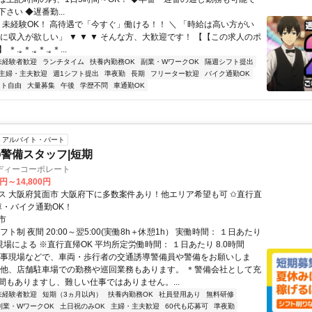
さい ◆遅番勤...
／ 未経験OK！ 高待遇で「今すぐ」働ける！！ ＼ 「時給は高い方がい
ぐに収入が欲しい」 ▼ ▼ ▼ そんな方、大歓迎です！ 【【この求人のポ
＊.｡＊.｡＊.｡＊...
未経験者歓迎
ランチタイム
扶養内勤務OK
副業・WワークOK
隔週シフト提出
主婦・主夫歓迎
週1シフト提出
準夜勤
長期
フリーター歓迎
バイク通勤OK
フト自由
大量募集
午後
学歴不問
車通勤OK
アルバイト・パート
警備スタッフ|短期
ディーコーポレート
0円～14,800円
 大阪府箕面市 大阪府下に多数案件あり！他エリア希望も可 ✩直行直
車・バイク通勤OK！
市
フト制 夜間 20:00～翌5:00(実働8h＋休憩1h） 実働時間： １日あたり
※現場による ※直行直帰OK 平均所定労働時間： １日あたり 8.0時間
工事現場などで、車両・歩行者の交通誘導警備員や警備をお願いしま
の他、店舗駐車場での勤務や巡回業務もあります。 ＊警備会社として充
間もありますし、難しい仕事ではありません。...
未経験者歓迎
短期（3ヵ月以内）
扶養内勤務OK
社員登用あり
無料研修
副業・WワークOK
土日祝のみOK
主婦・主夫歓迎
60代も応募可
準夜勤