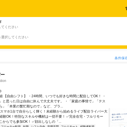
市
してください
を選択してください
条件保
バー
tion
ト
細 【自由シフト】 ・24時間、いつでも好きな時間に配信してOK！ ・
」と思った日は自由に休んで大丈夫です。 ・「家庭の事情で」「テス
ら」「本業の繁忙期なので」など、プラ...
＼スマホ1台で自分らしく輝く！未経験から始めるライブ配信ライバー大
未経験OK！特別なスキルや機材は一切不要！ ✅完全在宅・フルリモー
からでも参加OK！ ✅顔出しなしの「...
フリーター歓迎
短期
シフト自由
学歴不問
フルリモート
経験者歓迎