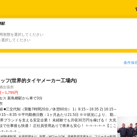
栖駅
栖駅
雇用形態を選択してください
を選択してください
条件保
ッフ(世界的タイヤメーカー工場内)
栖出張所
円～1,795円
セス 新鳥栖駅から車で3分
市
■三交代制（実働7時間20分／休憩60分） 1）8:15～16:35 2) 16:15～
）0:15～8:35 ※平均勤務日数：1ヶ月あたり21.5日 ※※状況により、 勤...
世界ブランドを支える安定企業！ 未経験でも月収30万円を稼げる！ 大充
設で仕事後も快適！ 正社員登用ありで将来も安心！ ✧-✧-✧-✧-✧【ここ
✧-✧-✧-✧ ...
未経験者歓迎
社員登用あり
副業・WワークOK
資格取得支援あり
フリーター歓迎