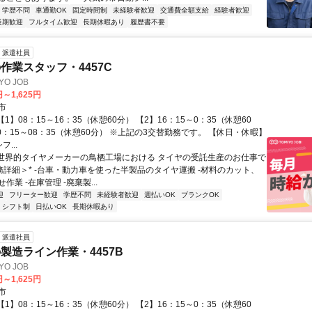
学歴不問
車通勤OK
固定時間制
未経験者歓迎
交通費全額支給
経験者歓迎
長期歓迎
フルタイム歓迎
長期休暇あり
履歴書不要
派遣社員
作業スタッフ・4457C
O JOB
円～1,625円
市
【1】08：15～16：35（休憩60分） 【2】16：15～0：35（休憩60
0：15～08：35（休憩60分） ※上記の3交替勤務です。 【休日・休暇】
...
 世界的タイヤメーカーの鳥栖工場における タイヤの受託生産のお仕事で
業務詳細＞* -台車・動力車を使った半製品のタイヤ運搬 -材料のカット、
作業 -在庫管理 -廃棄製...
迎
フリーター歓迎
学歴不問
未経験者歓迎
週払いOK
ブランクOK
シフト制
日払いOK
長期休暇あり
派遣社員
製造ライン作業・4457B
O JOB
円～1,625円
市
【1】08：15～16：35（休憩60分） 【2】16：15～0：35（休憩60