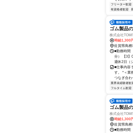
フリーター歓迎
有資格者歓迎
ゴム製品の
株式会社TOMIY
時給1,300
佐賀県鳥栖
■勤務時間 
分） 【3】
週休2日（シフ
■仕事内容
す。 *＜
つなぎ合わせ
業界未経験者歓
フルタイム歓迎
ゴム製品の
株式会社TOMIY
時給1,300
佐賀県鳥栖
■勤務時間 