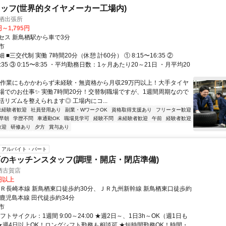
ッフ(世界的タイヤメーカー工場内)
栖出張所
円～1,795円
セス 新鳥栖駅から車で3分
市
■三交代制 実働 7時間20分（休憩 計60分） ① 8:15〜16:35 ②
0:35 ③ 0:15〜8:35 ・平均勤務日数：1ヶ月あたり20～21日 ・月平均20
軽作業にもかかわらず未経験・無資格から月収29万円以上！大手タイヤ
場でのお仕事✨ 実働7時間20分！交替制職場ですが、1週間周期なので
活リズムを整えられます◎ 工場内にコ...
未経験者歓迎
社員登用あり
副業・WワークOK
資格取得支援あり
フリーター歓迎
早朝
学歴不問
車通勤OK
職場見学可
経験不問
未経験者歓迎
午前
経験者歓迎
歓迎
研修あり
夕方
賞与あり
アルバイト・パート
のキッチンスタッフ(調理・開店・閉店準備)
栖古賀店
0円以上
ＪＲ長崎本線 新鳥栖東口徒歩約30分、ＪＲ九州新幹線 新鳥栖東口徒歩約
Ｒ鹿児島本線 田代徒歩約34分
市
フトサイクル：1週間 9:00～24:00 ★週2日～、1日3h～OK（週1日も
 ★週4日以上OK！ロングシフト勤務も相談可 ★短時間勤務OK！時間・