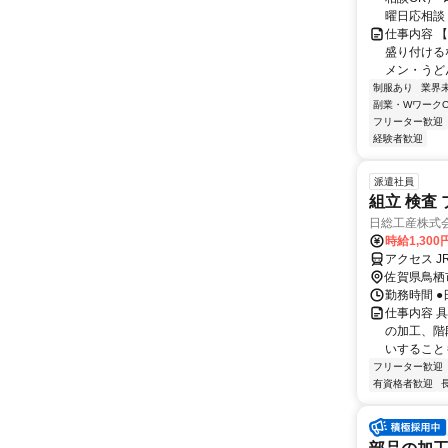
曜日応相談 
仕事内容 
盛り付ける
メン・うど
制服あり
業界
副業・WワークO
フリーター歓迎
経験者歓迎
派遣社員
組立 検査 
日総工産株式
時給1,300
アクセス J
佐賀県鳥栖
勤務時間 ●
仕事内容 
の加工、階
いすること
フリーター歓迎
有資格者歓迎