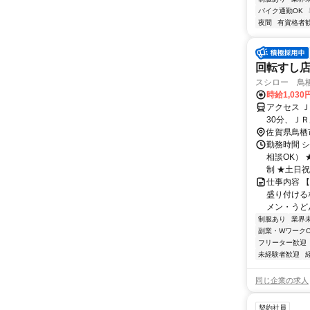
バイク通勤OK
夜間
有資格者
回転すし
スシロー 鳥
時給1,03
アクセス 
30分、Ｊ
佐賀県鳥栖
勤務時間 シ
相談OK）
制 ★土日祝の
仕事内容 
盛り付ける
メン・うど
制服あり
業界
副業・WワークO
フリーター歓迎
未経験者歓迎
同じ企業の求人
契約社員