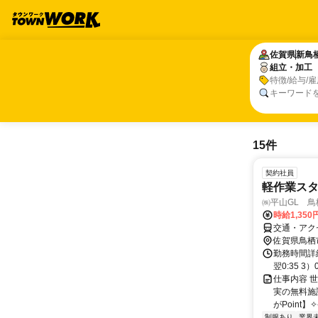
佐賀県
佐賀県
新鳥
新鳥
組立・加工
組立・加工
特徴/給与/
キーワード
15件
契約社員
軽作業スタ
㈱平山GL 鳥
時給1,350
交通・アク
佐賀県鳥栖
勤務時間詳細 
翌0:35 3
仕事内容 
実の無料施
がPoint】✧-
制服あり
業界