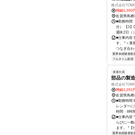
株式会社TOMIY
時給1,300
佐賀県鳥栖
■勤務時間 
分） 【3】
週休2日（シフ
■仕事内容
す。 *＜
つなぎ合わせ
業界未経験者歓
フルタイム歓迎
派遣社員
部品の製造・
株式会社TOMIY
時給1,201
佐賀県鳥栖
■勤務時間 
レンダーに
時間：8時間程
■仕事内容 
らびに一般
ます。 *【
業界未経験者歓