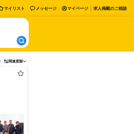
マイリスト
メッセージ
マイページ
求人掲載のご相談
存
関連度順