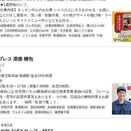
★1週間毎のシフ...
【仕事内容】キッチン中心のお仕事 シャリの上にネタをのせる・お皿に
などのすし製造や、洗い場・炊飯作業、その他デザートや揚げ物・ラー
んといったサイドメニュー作りなどをお任せ...
未経験者歓迎
短期（3ヵ月以内）
扶養内勤務OK
社員登用あり
週1日からOK
K
1日4時間以内OK
土日祝のみOK
主婦・主夫歓迎
週1シフト提出
給料前払いOK
シフト自由
学歴不問
車通勤OK
学生歓迎
経験不問
午前
プレス 溶接 梱包
会社
円
R鹿児島本線 鳥栖駅 徒歩10分程度
市
日勤 8:30～17:00（実働7.5時間、休憩1時間）
具体的には 住宅用パネル(断熱材)の組立検査業務 配線の設置、フレーム
段・窓等の設置作業等もあります。 その他、完成品の梱包作業をお願
もあります。 ・福岡・佐賀で働こう...
学歴不問
車通勤OK
固定時間制
未経験者歓迎
交通費全額支給
経験者歓迎
長期歓迎
フルタイム歓迎
長期休暇あり
履歴書不要
派遣社員