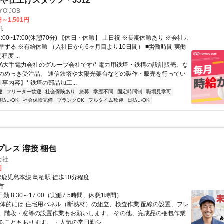
や仕上げスタッフ・5512
O JOB
円～1,501円
市
8:00~17:00(休憩70分) 【休日・休暇】 土日祝 ※長期休暇あり ※会社カ
準ずる ※有給休暇 （入社日から6ヶ月目より10日間） ■労働時間 実働
度 ...
*\\大手電力会社のグループ会社です/* 電力用鉄塔・鉄構の設計販売、な
のめっき受注品、 通信鉄塔や太陽光架台などの製作・販売を行ってい
仕事内容】* 鉄塔の部品加工...
迎
フリーター歓迎
社会保険あり
急募
学歴不問
固定時間制
職場見学可
週払いOK
社会保険完備
ブランクOK
フルタイム歓迎
日払いOK
プレス 溶接 梱包
会社
円
R鹿児島本線 鳥栖駅 徒歩10分程度
市
日勤 8:30～17:00（実働7.5時間、休憩1時間）
具体的には 住宅用パネル（断熱材）の組立、検査作業 配線の設置、フレ
、階段・窓等の設置作業もお願いします。 その他、完成品の梱包作業
ることもあります。 ・人気の常日勤シ...