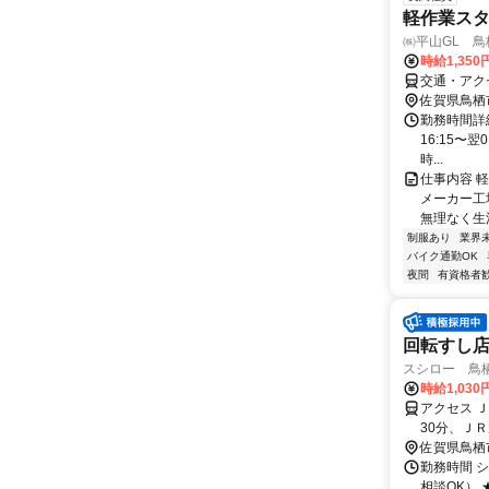
軽作業スタ
㈱平山GL 鳥
時給1,350
交通・アク
佐賀県鳥栖
勤務時間詳細 
16:15〜翌
時...
仕事内容 
メーカー工
無理なく生
制服あり
業界
バイク通勤OK
夜間
有資格者
回転すし店
スシロー 鳥
時給1,03
アクセス 
30分、Ｊ
佐賀県鳥栖
勤務時間 シ
相談OK）