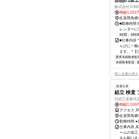
部品の加工
株式会社TOMIY
時給1,201
佐賀県鳥栖
■勤務時間 
レンダーに
時間：8時間程
■仕事内容 
らびに一般
ます。 *【
業界未経験者歓
未経験者歓迎
同じ企業の求人
派遣社員
組立 検査 
日総工産株式
時給1,100
アクセス J
佐賀県鳥栖
勤務時間 ●
仕事内容 
ームの加工
をお願いす