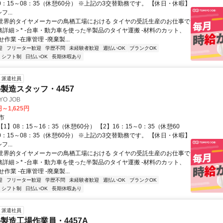
0：15～08：35（休憩60分） ※上記の3交替勤務です。 【休日・休暇】
...
 世界的タイヤメーカーの鳥栖工場における タイヤの受託生産のお仕事で
業務詳細＞* -台車・動力車を使った半製品のタイヤ運搬 -材料のカット、
作業 -在庫管理 -廃棄製...
迎
フリーター歓迎
学歴不問
未経験者歓迎
週払いOK
ブランクOK
シフト制
日払いOK
長期休暇あり
派遣社員
製造スタッフ・4457
O JOB
円～1,625円
市
【1】08：15～16：35（休憩60分） 【2】16：15～0：35（休憩60
0：15～08：35（休憩60分） ※上記の3交替勤務です。 【休日・休暇】
...
 世界的タイヤメーカーの鳥栖工場における タイヤの受託生産のお仕事で
業務詳細＞* -台車・動力車を使った半製品のタイヤ運搬 -材料のカット、
作業 -在庫管理 -廃棄製...
迎
フリーター歓迎
学歴不問
未経験者歓迎
週払いOK
ブランクOK
シフト制
日払いOK
長期休暇あり
派遣社員
製造工場作業員・4457A