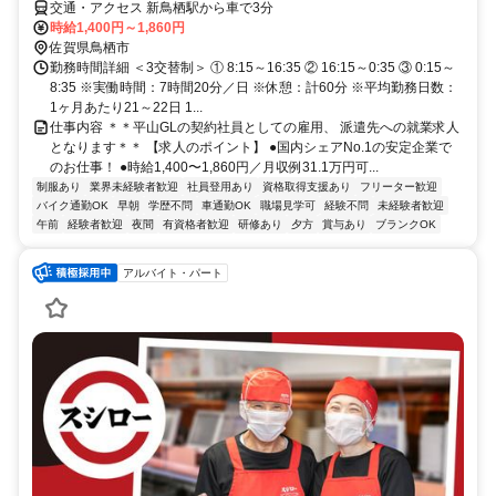
交通・アクセス 新鳥栖駅から車で3分
時給1,400円～1,860円
佐賀県鳥栖市
勤務時間詳細 ＜3交替制＞ ① 8:15～16:35 ② 16:15～0:35 ③ 0:15～
8:35 ※実働時間：7時間20分／日 ※休憩：計60分 ※平均勤務日数：
1ヶ月あたり21～22日 1...
仕事内容 ＊＊平山GLの契約社員としての雇用、 派遣先への就業求人
となります＊＊ 【求人のポイント】 ●国内シェアNo.1の安定企業で
のお仕事！ ●時給1,400〜1,860円／月収例31.1万円可...
制服あり
業界未経験者歓迎
社員登用あり
資格取得支援あり
フリーター歓迎
バイク通勤OK
早朝
学歴不問
車通勤OK
職場見学可
経験不問
未経験者歓迎
午前
経験者歓迎
夜間
有資格者歓迎
研修あり
夕方
賞与あり
ブランクOK
アルバイト・パート