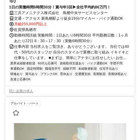
市)
1日の実働時間6時間30分！賞与年3回▶全社平均約86万円！
三共アメニテクス株式会社 鳥栖中央サービスセンター
交通・アクセス 新鳥栖駅より徒歩19分/マイカー・バイク通勤OK
月給255,000円以上
佐賀県鳥栖市
勤務時間詳細 実働時間：1日あたり6時間30分 平均勤務日数：1ヶ月
あたり22日 8：30～17：30（実働6時間30分）
仕事内容 当社求人をご覧頂き、ありがとうございます。 当社では40
代・50代のスタッフが 自分のスタイルで業務に取り組み イキイキと
仕事をしています。 ■まずは、簡単にアナタにお任せしたい お仕...
業界未経験者歓迎
60代も応募可
資格取得支援あり
バイク通勤OK
学歴不問
車通勤OK
固定時間制
職場見学可
経験不問
未経験者歓迎
住宅手当あり
研修あり
賞与あり
ブランクOK
育休あり
交通費支給
長期歓迎
長期休暇あり
友達と応募OK
同じ企業の求人
アルバイト・パート