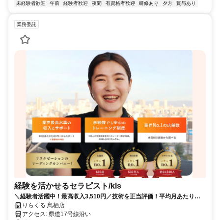
未経験者歓迎
午前
経験者歓迎
夜間
有資格者歓迎
研修あり
夕方
賞与あり
業務委託
経験を活かせるセラピスト/kls
＼経験者活躍中！最高収入3,510円／技術を正当評価！平均月あたりの
収入33万円!集客は大手にお任せ！施術に集中✨【佐賀県鳥栖市古賀町】
りらくる 鳥栖店
アクセス: 県道17号線沿い