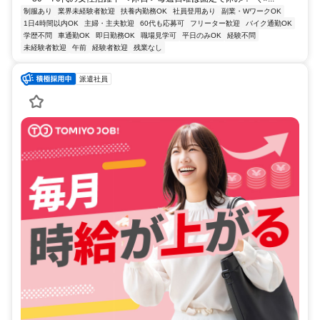
制服あり
業界未経験者歓迎
扶養内勤務OK
社員登用あり
副業・WワークOK
1日4時間以内OK
主婦・主夫歓迎
60代も応募可
フリーター歓迎
バイク通勤OK
学歴不問
車通勤OK
即日勤務OK
職場見学可
平日のみOK
経験不問
未経験者歓迎
午前
経験者歓迎
残業なし
派遣社員