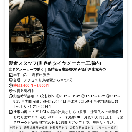
製造スタッフ(世界的タイヤメーカー工場内)
世界的メーカーで働く｜高時給★未経験OK★福利厚生充実◎
㈱平山GL 鳥栖出張所
交通・アクセス 新鳥栖駅から車で3分
時給1,400円～1,860円
佐賀県鳥栖市
勤務時間詳細 ＜3交替制＞ ① 8:15～16:35 ② 16:15～0:35 ③ 0:15～
8:35 ※実働時間：7時間20分／日 ※休憩：計60分 ※平均勤務日数：
1ヶ月あたり21～22日 1...
仕事内容 ＊＊平山GLの契約社員としての雇用、 派遣先への就業求人
となります＊＊ 時給1400円〜・未経験OK！月収31万円以上も叶う製
造ワーク✨ 実働7時間20分＆1週間固定シフトで、無理なく生活...
制服あり
業界未経験者歓迎
社員登用あり
資格取得支援あり
フリーター歓迎