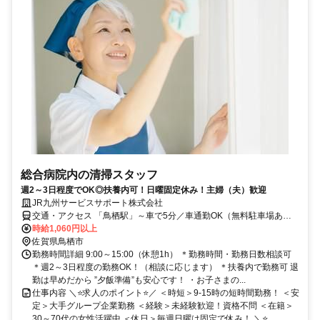
総合病院内の清掃スタッフ
週2～3日程度でOK◎扶養内可！日曜固定休み！主婦（夫）歓迎
JR九州サービスサポート株式会社
交通・アクセス 「鳥栖駅」～車で5分／車通勤OK（無料駐車場あ
り）
時給1,060円以上
佐賀県鳥栖市
勤務時間詳細 9:00～15:00（休憩1h） ＊勤務時間・勤務日数相談可
＊週2～3日程度の勤務OK！（相談に応じます） ＊扶養内で勤務可 退
勤は早めだから ”夕飯準備”も安心です！ ・お子さまの...
仕事内容 ＼⭐求人のポイント⭐／ ＜時短＞9-15時の短時間勤務！ ＜安
定＞大手グループ企業勤務 ＜経験＞未経験歓迎！資格不問 ＜在籍＞
30～70代の女性活躍中 ＜休日＞毎週日曜は固定で休み！ ＼⭐...