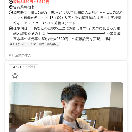
時給2,520円～3,510円
佐賀県鳥栖市
勤務時間・曜日: ※09：00～24：00で自由に入店可✅ ～～ 1日の流れ
（フル稼働の例）～～ 13：00 / 入店・予約状況確認 本日のお客様情
報をチェック ▼ 13：30 / 施術スタート...
仕事内容: ┏ あなたの経験を正当に評価します ┓ 実力に見合った報
酬と環境をその手に ┗━━━━━━━━━━━━━━━┛ ✨業界最
高水準の還元率✨ 60分最大2520円～の報酬設定を実現。 指名...
週1日からOK
シフト自由
昇給あり
同じ企業の求人
アルバイト・パート