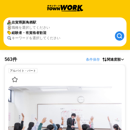
佐賀県
新鳥栖駅
職種を選択してください
経験者・有資格者歓迎
キーワードを選択してください
563件
条件保存
関連度順
アルバイト・パート