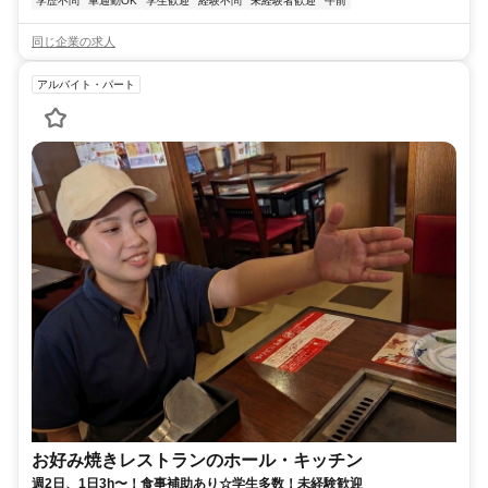
学歴不問
車通勤OK
学生歓迎
経験不問
未経験者歓迎
午前
同じ企業の求人
アルバイト・パート
お好み焼きレストランのホール・キッチン
週2日、1日3h〜！食事補助あり☆学生多数！未経験歓迎