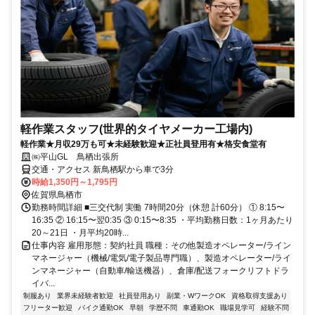
軽作業スタッフ(世界的タイヤメーカー工場内)
軽作業★月収29万も可★未経験歓迎★正社員登用有★格安食堂有
㈱平山GL 鳥栖出張所
交通・アクセス 新鳥栖駅から車で3分
時給1,350円～1,795円
佐賀県鳥栖市
勤務時間詳細 ■三交代制 実働 7時間20分（休憩 計60分） ① 8:15〜
16:35 ② 16:15〜翌0:35 ③ 0:15〜8:35 ・平均勤務日数：1ヶ月あたり
20～21日 ・月平均20時...
仕事内容 雇用形態：契約社員 職種：その他製造オペレーター/ライン
マネージャー（機械/電気/電子製品専門職）、製造オペレーター/ライ
ンマネージャー（自動車/輸送機器）、倉庫/配送フォークリフトドラ
イバ...
制服あり
業界未経験者歓迎
社員登用あり
副業・WワークOK
資格取得支援あり
フリーター歓迎
バイク通勤OK
早朝
学歴不問
車通勤OK
職場見学可
経験不問