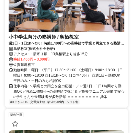
小中学生向けの塾講師 / 鳥栖教室
週1日・1日1h〜OK！時給1,400円〜の高時給で学業と両立できる塾講師
♪未経験の学生さん歓迎！
鳥栖教室(株式会社全教研)
アクセス: ・最寄り駅：JR鳥栖駅より徒歩15分
時給1,400円～3,000円
佐賀県鳥栖市
勤務時間・曜日: 《平日》17:30〜21:00 《土曜日》9:00〜18:00 《日
曜日》9:00〜18:00 ◎1日1h〜OK（1コマ40分） ◎週1日～勤務OK
平日のみ・土日のみも相談OK！...
仕事内容: ＼学業との両立を全力応援！／ ✅週1日・1日1時間から勤
務OK ✅時給1,400円〜の高時給で稼げる ✅指導マニュアル完備で安心
✅学生さんや未経験者が多数活躍 ＝＝＝＝＝＝＝＝＝ 具体...
週1日からOK
交通費支給
駅近5分以内
シフト制
契約社員