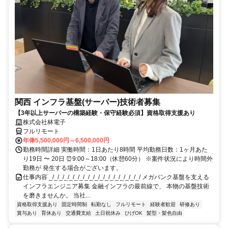
関西 インフラ基盤(サーバー)技術者募集
【3年以上サーバーの構築経験・保守経験必須】資格取得支援あり
株式会社林電子
フルリモート
年俸5,500,000円～6,500,000円
勤務時間詳細 実働時間：1日あたり8時間 平均勤務日数：1ヶ月あた
り19日 〜 20日 ⏰9:00～18:00（休憩60分） ※案件状況により時間外
勤務が 発生する場合がございます。
仕事内容 _/_/_/_/_/_/_/_/_/_/_/_/_/_/_/_/_/_/ メガバンク基盤を支える
インフラエンジニア募集 金融インフラの最前線で、 本物の基盤技術
を磨きませんか。 当社...
資格取得支援あり
固定時間制
転勤なし
フルリモート
経験者歓迎
研修あり
賞与あり
育休あり
交通費支給
土日祝休み
ひげOK
髪型・髪色自由