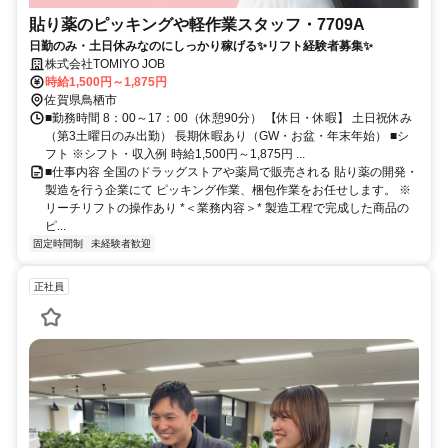
貼り薬のピッキングや軽作業スタッフ・7709A
日勤のみ・土日休みなのにしっかり稼げる✨リフト経験者募集✨
株式会社TOMIYO JOB
時給1,500円～1,875円
佐賀県鳥栖市
■勤務時間 8：00～17：00（休憩90分） 【休日・休暇】 土日祝休み
（第3土曜日のみ出勤） 長期休暇あり（GW・お盆・年末年始） ■シ
フト ※シフト・収入例 時給1,500円～1,875円 ...
■仕事内容 全国のドラッグストアや薬局で販売される 貼り薬の開発・
製造を行う企業にて ピッキング作業、梱包作業をお任せします。 ※
リーチリフトの操作あり *＜業務内容＞* 製造工程で完成した商品の
ピ...
固定時間制
未経験者歓迎
正社員