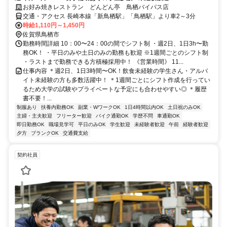
お好み焼きレストラン どんどん亭 鳥栖バイパス店
交通・アクセス 長崎本線「新鳥栖駅」「鳥栖駅」より車2～3分
時給1,110円～1,450円
佐賀県鳥栖市
勤務時間詳細 10：00〜24：00の間でシフト制 ・週2日、1日3h〜勤
務OK！ ・平日のみや土日のみの勤務も歓迎 ※1週間ごとのシフト制
・ラストまで勤務できる方積極採用中！ 《営業時間》 11...
仕事内容 ＊週2日、1日3時間〜OK！飲食未経験の学生さん・アルバ
イト未経験の方も多数活躍中！ ＊1週間ごとにシフト作成を行ってい
るため大学の試験やプライベートな予定にも合わせやすい◎ ＊履歴
書不要！...
制服あり
扶養内勤務OK
副業・WワークOK
1日4時間以内OK
土日祝のみOK
主婦・主夫歓迎
フリーター歓迎
バイク通勤OK
学歴不問
車通勤OK
即日勤務OK
職場見学可
平日のみOK
学生歓迎
未経験者歓迎
午前
経験者歓迎
夕方
ブランクOK
交通費支給
契約社員