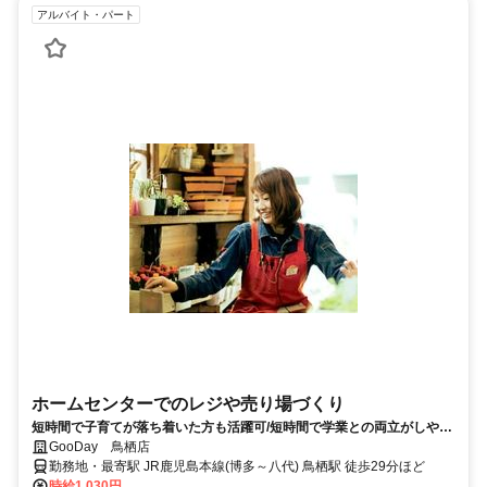
アルバイト・パート
ホームセンターでのレジや売り場づくり
短時間で子育てが落ち着いた方も活躍可/短時間で学業との両立がしやす
い/テスト期間はシフト考慮OK
GooDay 鳥栖店
勤務地・最寄駅 JR鹿児島本線(博多～八代) 鳥栖駅 徒歩29分ほど
時給1,030円