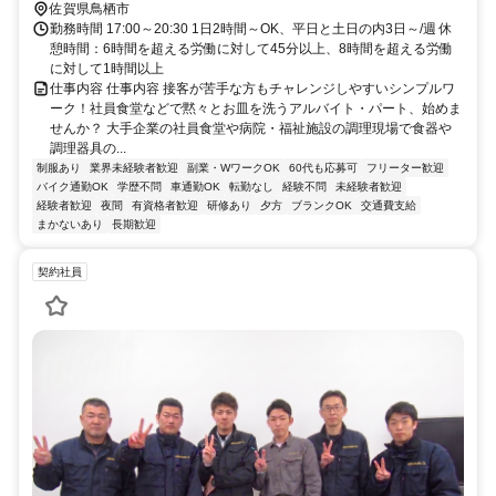
佐賀県鳥栖市
勤務時間 17:00～20:30 1日2時間～OK、平日と土日の内3日～/週 休
憩時間：6時間を超える労働に対して45分以上、8時間を超える労働
に対して1時間以上
仕事内容 仕事内容 接客が苦手な方もチャレンジしやすいシンプルワ
ーク！社員食堂などで黙々とお皿を洗うアルバイト・パート、始めま
せんか？ 大手企業の社員食堂や病院・福祉施設の調理現場で食器や
調理器具の...
制服あり
業界未経験者歓迎
副業・WワークOK
60代も応募可
フリーター歓迎
バイク通勤OK
学歴不問
車通勤OK
転勤なし
経験不問
未経験者歓迎
経験者歓迎
夜間
有資格者歓迎
研修あり
夕方
ブランクOK
交通費支給
まかないあり
長期歓迎
契約社員