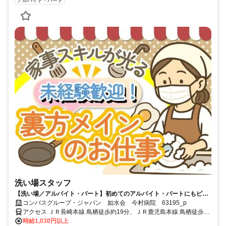
アルバイト・パート
洗い場スタッフ
【洗い場／アルバイト・パート】初めてのアルバイト・パートにもピッ
タリ！未経験歓迎♪
コンパスグループ・ジャパン 如水会 今村病院 63195_p
アクセス ＪＲ長崎本線 鳥栖徒歩約19分、ＪＲ鹿児島本線 鳥栖徒歩約
19分、ＪＲ九州新幹線 新鳥栖東口徒歩約21分
時給1,030円以上