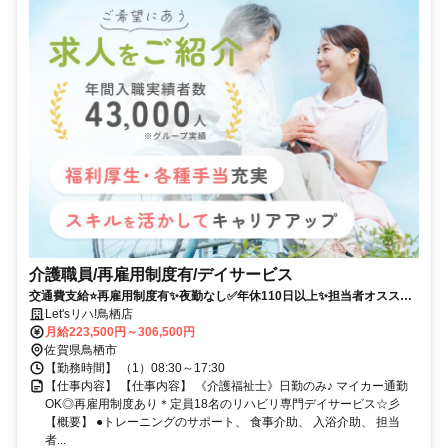
介護職員/再雇用制度有/デイサービス
交通費支給⭐️再雇用制度有✨夜勤なし✅️年休110日以上✨担当者オススメ
⭕️研修支援有✨経験者優遇❗️車通勤ＯＫ
Let'sリハ!鳥栖店
月給223,500円～306,500円
佐賀県鳥栖市
【勤務時間】 （1）08:30～17:30
【仕事内容】 【仕事内容】 《介護福祉士》日勤のみ♪ マイカー通勤
OK◎再雇用制度あり＊定員18名のリハビリ専門デイサービス☆彡
【概要】 ●トレーニングのサポート、 食事介助、 入浴介助、 担当
者...