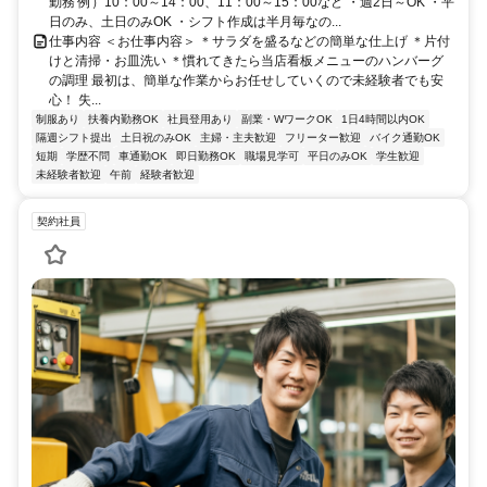
勤務 例）10：00～14：00、11：00～15：00など ・週2日～OK ・平
日のみ、土日のみOK ・シフト作成は半月毎なの...
仕事内容 ＜お仕事内容＞ ＊サラダを盛るなどの簡単な仕上げ ＊片付
けと清掃・お皿洗い ＊慣れてきたら当店看板メニューのハンバーグ
の調理 最初は、簡単な作業からお任せしていくので未経験者でも安
心！ 失...
制服あり
扶養内勤務OK
社員登用あり
副業・WワークOK
1日4時間以内OK
隔週シフト提出
土日祝のみOK
主婦・主夫歓迎
フリーター歓迎
バイク通勤OK
短期
学歴不問
車通勤OK
即日勤務OK
職場見学可
平日のみOK
学生歓迎
未経験者歓迎
午前
経験者歓迎
契約社員