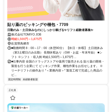
貼り薬のピッキングや梱包・7709
日勤のみ・土日休みなのにしっかり稼げる✨リフト経験者募集✨
株式会社TOMIYO JOB
時給1,500円～1,875円
佐賀県鳥栖市
■勤務時間 8：00～17：00（休憩90分） 【休日・休暇】 土日祝休み
（第3土曜日のみ出勤） 長期休暇あり（GW・お盆・年末年始） ■シ
フト ※シフト・収入例 時給1,500円～1,875円 ...
■仕事内容 全国のドラッグストアや薬局で販売される 貼り薬の開発・
製造を行う企業にて ピッキング作業、梱包作業をお任せします。 ※
リーチリフトの操作あり *＜業務内容＞* 製造工程で完成した商品の
ピ...
固定時間制
未経験者歓迎
正社員