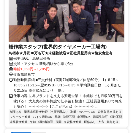
軽作業スタッフ(世界的タイヤメーカー工場内)
鳥栖市★月収30万も可★未経験歓迎★正社員登用有★格安食堂有
㈱平山GL 鳥栖出張所
交通・アクセス 新鳥栖駅から車で3分
時給1,350円～1,795円
佐賀県鳥栖市
勤務時間詳細 ■三交代制（実働7時間20分／休憩60分） 1）8:15～
16:35 2) 16:15～翌0:35 3）0:15～8:35 ※平均勤務日数：1ヶ月あた
り21.5日 ※※状況により、 勤...
仕事内容 世界ブランドを支える安定企業！ 未経験でも月収30万円を
稼げる！ 大充実の無料施設で仕事後も快適！ 正社員登用ありで将来
も安心！ ✧-✧-✧-✧-✧【ここがPoint】✧-✧-✧-✧-✧ ...
制服あり
業界未経験者歓迎
社員登用あり
副業・WワークOK
資格取得支援あり
フリーター歓迎
バイク通勤OK
早朝
学歴不問
車通勤OK
職場見学可
経験不問
未経験者歓迎
午前
経験者歓迎
夜間
有資格者歓迎
研修あり
夕方
賞与あり