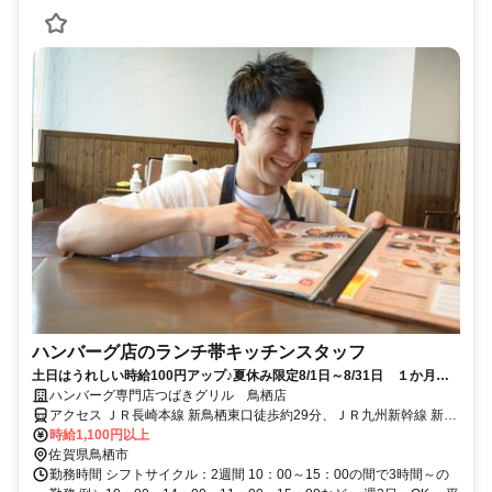
ハンバーグ店のランチ帯キッチンスタッフ
土日はうれしい時給100円アップ♪夏休み限定8/1日～8/31日 １か月限
定 終日時給100円アップ♪ランチ帯募集＞未経験スタート歓迎！週2日
ハンバーグ専門店つばきグリル 鳥栖店
＆土日のみや平日のみもOK◎美味しいまかない制度有り♪
アクセス ＪＲ長崎本線 新鳥栖東口徒歩約29分、ＪＲ九州新幹線 新鳥
栖東口徒歩約29分、ＪＲ鹿児島本線 田代徒歩約32分
時給1,100円以上
佐賀県鳥栖市
勤務時間 シフトサイクル：2週間 10：00～15：00の間で3時間～の