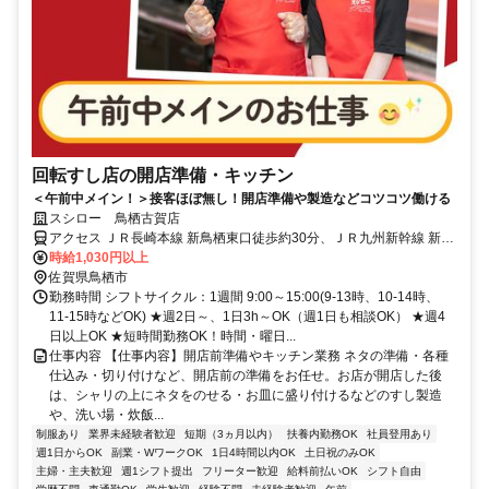
回転すし店の開店準備・キッチン
＜午前中メイン！＞接客ほぼ無し！開店準備や製造などコツコツ働ける
スシロー 鳥栖古賀店
アクセス ＪＲ長崎本線 新鳥栖東口徒歩約30分、ＪＲ九州新幹線 新鳥
栖東口徒歩約30分、ＪＲ鹿児島本線 田代徒歩約34分
時給1,030円以上
佐賀県鳥栖市
勤務時間 シフトサイクル：1週間 9:00～15:00(9-13時、10-14時、
11-15時などOK) ★週2日～、1日3h～OK（週1日も相談OK） ★週4
日以上OK ★短時間勤務OK！時間・曜日...
仕事内容 【仕事内容】開店前準備やキッチン業務 ネタの準備・各種
仕込み・切り付けなど、開店前の準備をお任せ。お店が開店した後
は、シャリの上にネタをのせる・お皿に盛り付けるなどのすし製造
や、洗い場・炊飯...
制服あり
業界未経験者歓迎
短期（3ヵ月以内）
扶養内勤務OK
社員登用あり
週1日からOK
副業・WワークOK
1日4時間以内OK
土日祝のみOK
主婦・主夫歓迎
週1シフト提出
フリーター歓迎
給料前払いOK
シフト自由