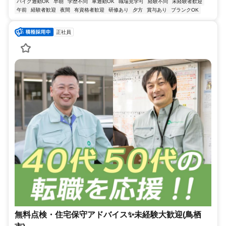
バイク通勤OK
早朝
学歴不問
車通勤OK
職場見学可
経験不問
未経験者歓迎
午前
経験者歓迎
夜間
有資格者歓迎
研修あり
夕方
賞与あり
ブランクOK
正社員
無料点検・住宅保守アドバイス✨未経験大歓迎(鳥栖