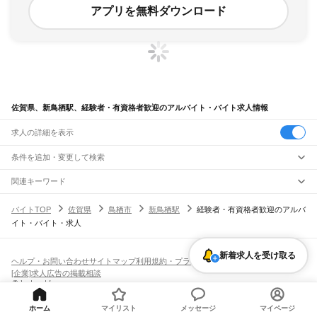
アプリを無料ダウンロード
佐賀県、新鳥栖駅、経験者・有資格者歓迎のアルバイト・バイト求人情報
求人の詳細を表示
条件を追加・変更して検索
市区町村を追加・変更
関連キーワード
完全在宅ワーク 全国
シール貼り 在宅
現在地周辺
ガチャガチャ
犬カフェ
佐賀県
駅を追加・変更
バイトTOP
佐賀県
鳥栖市
新鳥栖駅
経験者・有資格者歓迎のアルバ
佐賀県
すべて
イト・バイト・求人
佐賀市
唐津市
鳥栖市
多久市
伊万里市
武雄市
鹿島市
小城市
嬉野市
神埼市
神埼郡
職種を追加・変更
JR鹿児島本線(博多～八代)
三養基郡
東松浦郡
西松浦郡
杵島郡
藤津郡
けやき台駅
基山駅
弥生が丘駅
田代駅
鳥栖駅
肥前旭駅
飲食・フードサービス
特徴を追加・変更
新着求人を受け取る
飲食・フードサービス
すべて
ヘルプ・お問い合わせ
サイトマップ
利用規約・プライバシーポリシー
JR長崎本線(鳥栖～長崎)
ホールスタッフ
キッチンスタッフ
皿洗い・洗い場
精肉・鮮魚加工
給食調理
人気
[企業]求人広告の掲載相談
鳥栖駅
新鳥栖駅
肥前麓駅
中原駅
吉野ケ里公園駅
神埼駅
伊賀屋駅
佐賀駅
鍋島駅
雇用形態を追加・変更
パン屋（ベーカリー）
フードカウンター販売員
バー（BAR）・バーテンダー
日払いOK
高校生歓迎
学生歓迎
深夜の仕事
髪型・髪色自由
ひげOK
ネイルOK
バルーンさが駅
久保田駅
牛津駅
江北駅
肥前白石駅
肥前竜王駅
肥前鹿島駅
肥前浜駅
飲食店補助（開店・閉店準備）
飲食店（店長・マネージャー）
ピアスOK
アルバイト・パート
履歴書不要
オープニングスタッフ
留学生・外国人活躍中
肥前七浦駅
肥前飯田駅
多良駅
肥前大浦駅
都道府県を変更
営業・販売
勤務期間
正社員
ホーム
マイリスト
メッセージ
マイページ
JR筑肥線(姪浜～西唐津)