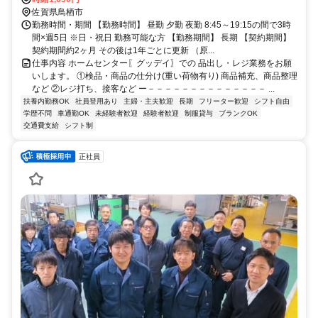
佐賀県鳥栖市
勤務時間・期間 【勤務時間】 昼勤 夕勤 夜勤 8:45～19:15の間で3時
間×週5日 ※日・祝日 勤務可能な方 【勤務期間】 長期 【契約期間】
契約期間約2ヶ月 その後は1年ごとに更新 （原...
仕事内容 ホームセンター〖グッデイ〗での 品出し・レジ業務をお願
いします。 ①検品・商品の仕分け(重い荷物有り) 商品補充、商品整理
など ②レジ打ち、接客など ー－－－－－－－－－－－－－－ ...
扶養内勤務OK
社員登用あり
主婦・主夫歓迎
長期
フリーター歓迎
シフト自由
学歴不問
車通勤OK
未経験者歓迎
経験者歓迎
制服貸与
ブランクOK
交通費支給
シフト制
正社員