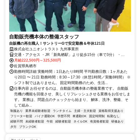
自動販売機本体の整備スタッフ
自販機の再生職人！サントリーGで安定勤務＆年休121日
株式会社ユニオントラスト 九州事業所
交通・アクセス ・JR「新鳥栖駅」より徒歩15分（車で3分） ・
JR「鳥栖駅」より車で7分 ★新鳥栖駅から徒歩圏内！
月給222,500円～325,500円
佐賀県鳥栖市
勤務時間詳細 実働時間：1日あたり8時間 平均勤務日数：1ヶ月あた
り20日 〜 21日 勤務時間：8:30～17:30（休憩1時間／実働8時間） ※
シフト制ではありません。 固定時間勤務のため、生活...
仕事内容 お任せするのは、自動販売機本体の整備業務です。 自動販
売機の機能を回復させ、美しくリフレッシュさせる業務をお任せしま
す。 業務は、問題点のチェックから始まり、 解体、洗浄、整備、そ
して組み...
制服あり
業界未経験者歓迎
ランチタイム
主婦・主夫歓迎
資格取得支援あり
フリーター歓迎
バイク通勤OK
学歴不問
車通勤OK
固定時間制
転勤なし
経験不問
未経験者歓迎
午前
経験者歓迎
ネイルOK
有資格者歓迎
研修あり
夕方
ブランクOK