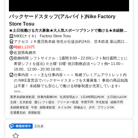
バックヤードスタッフ(アルバイト)Nike Factory
Store Tosu
★土日祝働ける方大募集★大人気スポーツブランドで働ける★未経験
OK！シフト×おしゃれ自由度MAX！学生も働きやすい！洗練された空間
NIKE(ナイキ) Factory Store Tosu
で髪色ネイル自由！自分らしく働ける！
アクセス ＪＲ鹿児島本線 弥生が丘徒歩約24分、甘木鉄道 基山西口徒
歩約39分、ＪＲ鹿児島本線 基山西口徒歩約39分 鳥栖駅より車で15分
時給1,120円
鳥栖駅より路線バス有り（15分）
佐賀県鳥栖市
勤務時間 シフトサイクル：1週間 8:00～22:00(シフト制/1週間ごとに
希望シフトを提出) ※土曜･日曜･祝日勤務必須 <シフト例> 11:00～
16:00、12:00～20:30 16:00...
仕事内容 ＜＜＜主な仕事内容＞＞＞ 鳥栖プレミアムアウトレット内
の NIKE直営店でバックヤードスタッフを大量募集！ 事前の商品知識
は不要！ 未経験でも安心して働ける研修制度が充実しています♪
===...
業界未経験者歓迎
扶養内勤務OK
社員登用あり
1日4時間以内OK
土日祝のみOK
主婦・主夫歓迎
週1シフト提出
フリーター歓迎
学歴不問
学生歓迎
経験不問
未経験者歓迎
午前
経験者歓迎
ネイルOK
研修あり
夕方
ブランクOK
交通費支給
長期歓迎
正社員