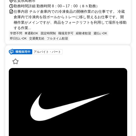
佐賀県鳥栖市
勤務時間詳細 勤務時間 8：00～17：00（８ｈ勤務）
仕事内容 チルド倉庫内での冷凍食品の開梱作業のお仕事です。 冷蔵
倉庫内で冷凍肉を段ボールからトレーに移し替えるお仕事です。 開
梱作業がメインですが、商品をフォークリフトを利用して場所を移動
する作業...
学歴不問
車通勤OK
固定時間制
職場見学可
経験者歓迎
週払いOK
即日払いOK
交通費支給
フルタイム歓迎
アルバイト・パート