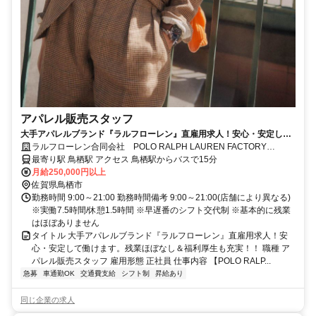
アパレル販売スタッフ
大手アパレルブランド『ラルフローレン』直雇用求人！安心・安定して
働けます。残業ほぼなし＆福利厚生も充実！！
ラルフローレン合同会社 POLO RALPH LAUREN FACTORY
STORE 鳥栖
最寄り駅 鳥栖駅 アクセス 鳥栖駅からバスで15分
月給250,000円以上
佐賀県鳥栖市
勤務時間 9:00～21:00 勤務時間備考 9:00～21:00(店舗により異なる)
※実働7.5時間/休憩1.5時間 ※早遅番のシフト交代制 ※基本的に残業
はほぼありません
タイトル 大手アパレルブランド『ラルフローレン』直雇用求人！安
心・安定して働けます。残業ほぼなし＆福利厚生も充実！！ 職種 ア
パレル販売スタッフ 雇用形態 正社員 仕事内容 【POLO RALP...
急募
車通勤OK
交通費支給
シフト制
昇給あり
同じ企業の求人