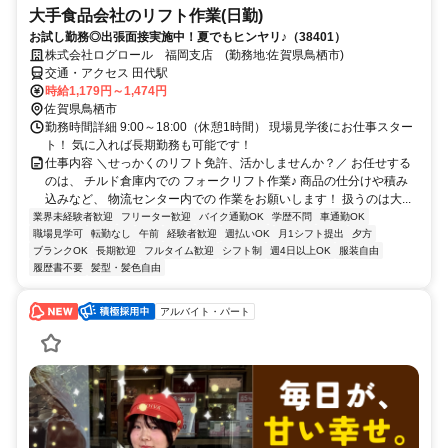
大手食品会社のリフト作業(日勤)
お試し勤務◎出張面接実施中！夏でもヒンヤリ♪（38401）
株式会社ログロール 福岡支店 (勤務地:佐賀県鳥栖市)
交通・アクセス 田代駅
時給1,179円～1,474円
佐賀県鳥栖市
勤務時間詳細 9:00～18:00（休憩1時間） 現場見学後にお仕事スター
ト！ 気に入れば長期勤務も可能です！
仕事内容 ＼せっかくのリフト免許、活かしませんか？／ お任せする
のは、 チルド倉庫内での フォークリフト作業♪ 商品の仕分けや積み
込みなど、 物流センター内での 作業をお願いします！ 扱うのは大...
業界未経験者歓迎
フリーター歓迎
バイク通勤OK
学歴不問
車通勤OK
職場見学可
転勤なし
午前
経験者歓迎
週払いOK
月1シフト提出
夕方
ブランクOK
長期歓迎
フルタイム歓迎
シフト制
週4日以上OK
服装自由
履歴書不要
髪型・髪色自由
アルバイト・パート