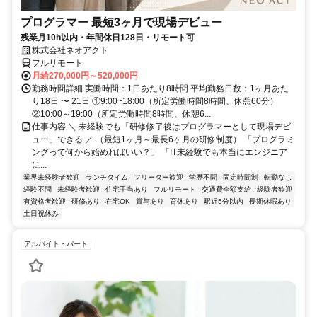
プログラマー 最短3ヶ月で現場デビュー
残業月10h以内・年間休日128日・リモート可
株式会社ネオアクト
フルリモート
月給270,000円～520,000円
勤務時間詳細 実働時間：1日あたり8時間 平均勤務日数：1ヶ月あた
り18日 〜 21日 ①9:00~18:00（所定労働時間8時間、休憩60分）
②10:00～19:00（所定労働時間8時間、休憩6...
仕事内容 ＼ 未経験でも「研修修了後はプログラマーとして現場デビ
ュー」できる ／ （最短1ヶ月～最長6ヶ月の研修制度） 「プログラミ
ングって何から始めればいい？」 「IT未経験でも本当にエンジニア
に...
業界未経験者歓迎
ランチタイム
フリーター歓迎
学歴不問
固定時間制
転勤なし
経験不問
未経験者歓迎
住宅手当あり
フルリモート
交通費全額支給
経験者歓迎
有資格者歓迎
研修あり
在宅OK
賞与あり
育休あり
駅近5分以内
長期休暇あり
土日祝休み
アルバイト・パート