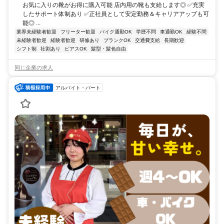
お気に入りの靴がお得に購入可能 店内用の靴も支給します◎ ✅充実
したサポート体制あり ✅正社員として安定勤務＆キャリアアップも可
能◎ ...
業界未経験者歓迎
フリーター歓迎
バイク通勤OK
学歴不問
車通勤OK
経験不問
未経験者歓迎
経験者歓迎
研修あり
ブランクOK
交通費支給
長期歓迎
シフト制
社割あり
ピアスOK
髪型・髪色自由
同じ企業の求人
アルバイト・パート