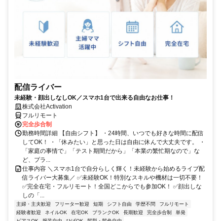
配信ライバー
未経験・顔出しなしOK／スマホ1台で出来る自由なお仕事！
株式会社Activation
フルリモート
完全歩合制
勤務時間詳細 【自由シフト】 ・24時間、いつでも好きな時間に配信
してOK！ ・「休みたい」と思った日は自由に休んで大丈夫です。 ・
「家庭の事情で」「テスト期間だから」「本業の繁忙期なので」な
ど、プラ...
仕事内容 ＼スマホ1台で自分らしく輝く！未経験から始めるライブ配
信ライバー大募集／ ✅未経験OK！特別なスキルや機材は一切不要！
✅完全在宅・フルリモート！全国どこからでも参加OK！ ✅顔出しな
しの「...
主婦・主夫歓迎
フリーター歓迎
短期
シフト自由
学歴不問
フルリモート
経験者歓迎
ネイルOK
在宅OK
ブランクOK
長期歓迎
完全歩合制
単発
ピアスOK
服装自由
ひげOK
髪型・髪色自由