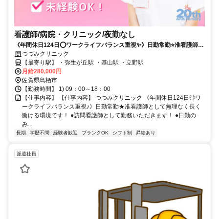
看護師/病院・クリニック/夜勤なし
《年間休日124日⭕ワークライフバランス重視✨》日勤常勤⭐准看護師と
して無理なく長く働ける環境です❗️
つつみクリニック
【最寄り駅】 ・弥生が丘駅 ・基山駅 ・立野駅
月給280,000円
佐賀県鳥栖市
【勤務時間】 1) 09：00～18：00
【仕事内容】 【仕事内容】 つつみクリニック 《年間休日124日◎ワ
ークライフバランス重視♪》日勤常勤★准看護師として無理なく長く
働ける環境です！ ●訪問看護師として勤務いただきます！ ●日勤の
み...
長期
学歴不問
経験者歓迎
ブランクOK
シフト制
昇給あり
派遣社員