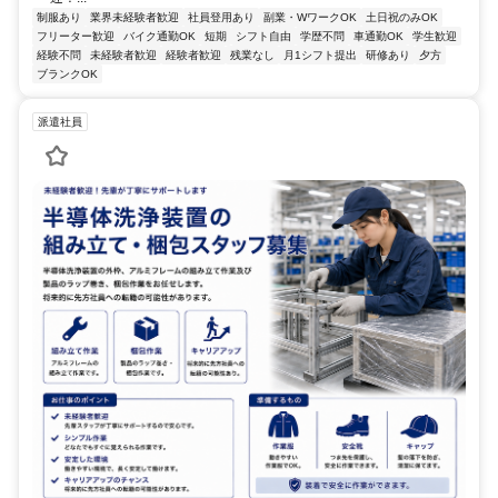
制服あり
業界未経験者歓迎
社員登用あり
副業・WワークOK
土日祝のみOK
フリーター歓迎
バイク通勤OK
短期
シフト自由
学歴不問
車通勤OK
学生歓迎
経験不問
未経験者歓迎
経験者歓迎
残業なし
月1シフト提出
研修あり
夕方
ブランクOK
派遣社員