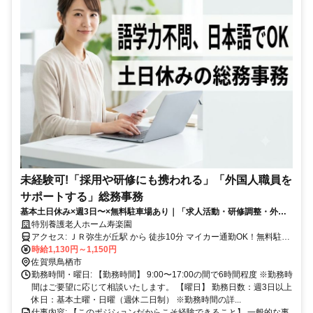
未経験可!「採用や研修にも携われる」「外国人職員を
サポートする」総務事務
基本土日休み×週3日〜×無料駐車場あり｜「求人活動・研修調整・外国
籍職員のサポート業務」（鳥栖）
特別養護老人ホーム寿楽園
アクセス: ＪＲ弥生が丘駅 から 徒歩10分 マイカー通勤OK！無料駐車
場有 事業所より徒歩７分 基山駅から車で7分 鳥栖駅から車で12分
時給1,130円～1,150円
久留米駅から車で26分
佐賀県鳥栖市
勤務時間・曜日: 【勤務時間】 9:00〜17:00の間で6時間程度 ※勤務時
間はご要望に応じて相談いたします。 【曜日】 勤務日数：週3日以上
休日：基本土曜・日曜（週休二日制） ※勤務時間の詳...
仕事内容: 【このポジションだからこそ経験できること】 一般的な事