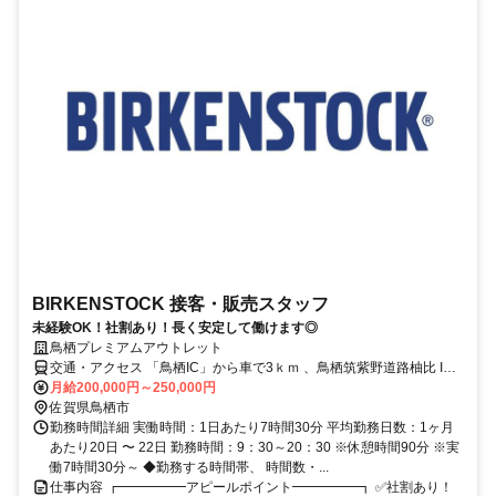
BIRKENSTOCK 接客・販売スタッフ
未経験OK！社割あり！長く安定して働けます◎
鳥栖プレミアムアウトレット
交通・アクセス 「鳥栖IC」から車で3ｋｍ 、鳥栖筑紫野道路柚比 IC
より約 0.5km、JR「弥生が丘駅」からバスで10分、JR「鳥栖駅」か
月給200,000円～250,000円
らバスで15分
佐賀県鳥栖市
勤務時間詳細 実働時間：1日あたり7時間30分 平均勤務日数：1ヶ月
あたり20日 〜 22日 勤務時間：9：30～20：30 ※休憩時間90分 ※実
働7時間30分～ ◆勤務する時間帯、 時間数・...
仕事内容 ┏━━━━━アピールポイント━━━━━┓ ✅社割あり！