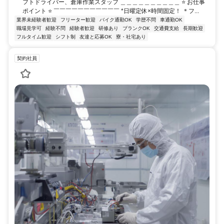
フトドライバー、倉庫作業スタッフ ＿＿＿＿＿＿＿＿＿＿ ⭐ お仕事
ポイント ⭐ ￣￣￣￣￣￣￣￣￣￣￣ *日曜定休×時間固定！ ＊フ...
業界未経験者歓迎
フリーター歓迎
バイク通勤OK
学歴不問
車通勤OK
職場見学可
経験不問
経験者歓迎
研修あり
ブランクOK
交通費支給
長期歓迎
フルタイム歓迎
シフト制
友達と応募OK
寮・社宅あり
契約社員