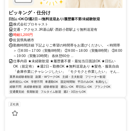
ピッキング・仕分け
日払いOK◎/週2日～/無料送迎あり/履歴書不要/未経験歓迎
株式会社プロキャスト
交通・アクセス JR基山駅･西鉄小郡駅より無料送迎有
時給1,200円
佐賀県鳥栖市
勤務時間詳細 下記よりご希望の時間帯をお選びください。 ＜時間帯
＞ ①8:00～17:00（実働8時間） ②9:00～18:00（実働8時間） ③8:00
～19:00（実働10時間） 各休憩60分 ...
仕事内容 ★未経験歓迎 ★履歴書不要・最短当日面談OK ★日払い
OK（規定有） ★週2日～勤務OK ★無料送迎あり ★髪色・服装自由
「倉庫作業にチャレンジしたい」 「モクモクと作業したい」 そん...
業界未経験者歓迎
副業・WワークOK
主婦・主夫歓迎
フリーター歓迎
給料前払いOK
学歴不問
車通勤OK
固定時間制
平日のみOK
転勤なし
経験不問
未経験者歓迎
経験者歓迎
週払いOK
即日払いOK
ブランクOK
交通費支給
長期歓迎
フルタイム歓迎
週2・3日からOK
正社員