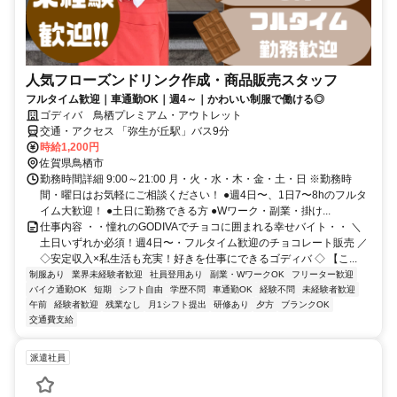
人気フローズンドリンク作成・商品販売スタッフ
フルタイム歓迎｜車通勤OK｜週4～｜かわいい制服で働ける◎
ゴディバ 鳥栖プレミアム・アウトレット
交通・アクセス 「弥生が丘駅」バス9分
時給1,200円
佐賀県鳥栖市
勤務時間詳細 9:00～21:00 ⽉・⽕・⽔・⽊・⾦・⼟・⽇ ※勤務時
間・曜日はお気軽にご相談ください！ ●週4日〜、1日7〜8hのフルタ
イム大歓迎！ ●土日に勤務できる方 ●Wワーク・副業・掛け...
仕事内容 ・・憧れのGODIVAでチョコに囲まれる幸せバイト・・ ＼
土日いずれか必須！週4日〜・フルタイム歓迎のチョコレート販売 ／
◇安定収入×私生活も充実！好きを仕事にできるゴディバ ◇ 【こ...
制服あり
業界未経験者歓迎
社員登用あり
副業・WワークOK
フリーター歓迎
バイク通勤OK
短期
シフト自由
学歴不問
車通勤OK
経験不問
未経験者歓迎
午前
経験者歓迎
残業なし
月1シフト提出
研修あり
夕方
ブランクOK
交通費支給
派遣社員