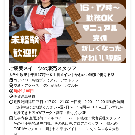
ご褒美スイーツの販売スタッフ
大学生歓迎｜平日17時～＆土日メイン｜かわいい制服で働ける◎
ゴディバ 鳥栖プレミアム・アウトレット
交通・アクセス 「弥生が丘駅」バス9分
時給1,100円
佐賀県鳥栖市
勤務時間詳細 平日：17:00～21:00 土日祝：9:00～21:00 ※勤務時間
はお気軽にご相談ください ●週2日〜、4時間～OK！ ●土日いずれか
勤務できる方 ●Wワーク・副業・掛け持ちOK ...
仕事内容 雇用形態：アルバイト・パート 職種：飲食調理スタッフ、
その他小売/流通専門職、その他販売/フロアスタッフ ・・憧れの
GODIVAでチョコに囲まれる幸せバイト・・ ＼＼＼ 学生さん大歓
迎！...