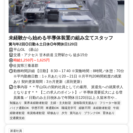
未経験から始める半導体装置の組み立てスタッフ
賞与年2回◎日勤＆土日休◎年間休日120日
平山GL (基山)
交通・アクセス 甘木鉄道 立野駅から 徒歩15分
時給1,250円～1,625円
佐賀県三養基郡
勤務時間詳細 【日勤】 8:30～17:40 ※実働時間：8時間／休憩：70分
※平均勤務日数：1ヶ月あたり20～21日 ※月平均20時間程度の残業
あり 契約更新期間：3カ月更新（原則更新）
仕事内容 ＊＊平山GLの契約社員としての雇用、 派遣先への就業求人
となります＊＊ 【この求人のポイント】 ✅ 半導体需要拡大による増
員募集 ✅ 日勤のみ土日祝休みで年間休日120日以上 久留米市や...
制服あり
業界未経験者歓迎
主婦・主夫歓迎
資格取得支援あり
フリーター歓迎
バイク通勤OK
学歴不問
車通勤OK
職場見学可
経験不問
未経験者歓迎
午前
経験者歓迎
有資格者歓迎
研修あり
夕方
賞与あり
ブランクOK
育休あり
交通費支給
派遣社員