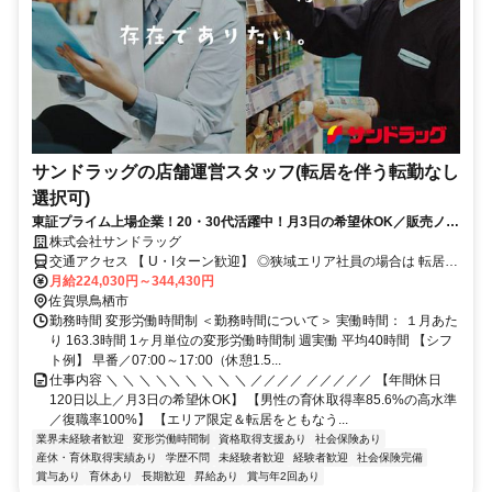
サンドラッグの店舗運営スタッフ(転居を伴う転勤なし
選択可)
東証プライム上場企業！20・30代活躍中！月3日の希望休OK／販売ノル
マなし／年収例32歳SV816万円／販促企画～商品管理など店舗運営がメ
株式会社サンドラッグ
インの仕事
交通アクセス 【 U・Iターン歓迎】 ◎狭域エリア社員の場合は 転居を
伴う転勤はありません。 ◎マイカー通勤OK
月給224,030円～344,430円
佐賀県鳥栖市
勤務時間 変形労働時間制 ＜勤務時間について＞ 実働時間： １月あた
り 163.3時間 1ヶ月単位の変形労働時間制 週実働 平均40時間 【シフ
ト例】 早番／07:00～17:00（休憩1.5...
仕事内容 ＼ ＼ ＼ ＼＼ ＼ ＼ ＼ ＼ ／／／／ ／／／／／ 【年間休日
120日以上／月3日の希望休OK】 【男性の育休取得率85.6%の高水準
／復職率100%】 【エリア限定＆転居をともなう...
業界未経験者歓迎
変形労働時間制
資格取得支援あり
社会保険あり
産休・育休取得実績あり
学歴不問
未経験者歓迎
経験者歓迎
社会保険完備
賞与あり
育休あり
長期歓迎
昇給あり
賞与年2回あり