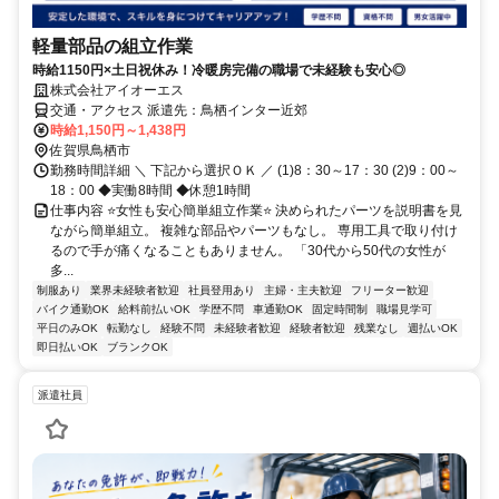
軽量部品の組立作業
時給1150円×土日祝休み！冷暖房完備の職場で未経験も安心◎
株式会社アイオーエス
交通・アクセス 派遣先：鳥栖インター近郊
時給1,150円～1,438円
佐賀県鳥栖市
勤務時間詳細 ＼ 下記から選択ＯＫ ／ (1)8：30～17：30 (2)9：00～
18：00 ◆実働8時間 ◆休憩1時間
仕事内容 ⭐女性も安心簡単組立作業⭐ 決められたパーツを説明書を見
ながら簡単組立。 複雑な部品やパーツもなし。 専用工具で取り付け
るので手が痛くなることもありません。 「30代から50代の女性が
多...
制服あり
業界未経験者歓迎
社員登用あり
主婦・主夫歓迎
フリーター歓迎
バイク通勤OK
給料前払いOK
学歴不問
車通勤OK
固定時間制
職場見学可
平日のみOK
転勤なし
経験不問
未経験者歓迎
経験者歓迎
残業なし
週払いOK
即日払いOK
ブランクOK
派遣社員