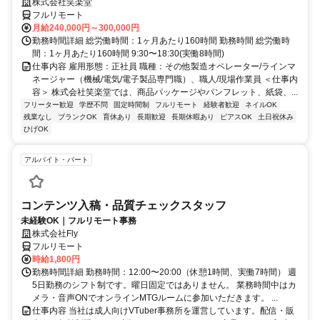
株式会社笑楽堂
フルリモート
月給240,000円～300,000円
勤務時間詳細 総労働時間：1ヶ月あたり160時間 勤務時間 総労働時
間：1ヶ月あたり160時間 9:30〜18:30(実働8時間)
仕事内容 雇用形態：正社員 職種：その他製造オペレーター/ラインマ
ネージャー（機械/電気/電子製品専門職）、職人/現場作業員 ＜仕事内
容＞ 株式会社笑楽堂では、商品パッケージやパンフレット、紙袋、...
フリーター歓迎
学歴不問
固定時間制
フルリモート
経験者歓迎
ネイルOK
残業なし
ブランクOK
育休あり
長期歓迎
長期休暇あり
ピアスOK
土日祝休み
ひげOK
アルバイト・パート
コンテンツ入稿・品質チェックスタッフ
未経験OK｜フルリモート事務
株式会社Fly
フルリモート
時給1,800円
勤務時間詳細 勤務時間：12:00〜20:00（休憩1時間、実働7時間） 週
5日勤務のシフト制です。曜日固定ではありません。 業務時間中はカ
メラ・音声ONでオンラインMTGルームに参加いただきます。 ...
仕事内容 当社は成人向けVTuber事務所を運営しています。配信・販