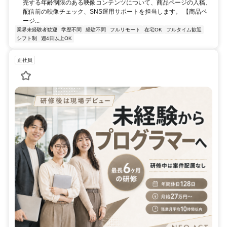
売する年齢制限のある映像コンテンツについて、商品ページの入稿、
配信前の映像チェック、SNS運用サポートを担当します。 【商品ペ
ージ...
業界未経験者歓迎
学歴不問
経験不問
フルリモート
在宅OK
フルタイム歓迎
シフト制
週4日以上OK
正社員