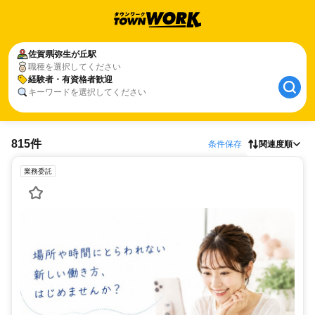
佐賀県
弥生が丘駅
職種を選択してください
経験者・有資格者歓迎
キーワードを選択してください
815件
条件保存
関連度順
業務委託