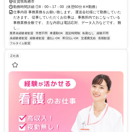
佐賀県鳥栖市
勤務時間詳細 ①8：00～17：00（休憩60分８H勤務）
仕事内容 事務業務をお願い致します。 運送会社様にて勤務していた
だきます。 従事していただくお仕事は、事務所内でおこなっている
事務業務全般です。 主な内容は電話応対、データ入力などです。 難
し...
業界未経験者歓迎
学歴不問
車通勤OK
固定時間制
転勤なし
経験不問
未経験者歓迎
経験者歓迎
週払いOK
即日払いOK
交通費支給
長期歓迎
フルタイム歓迎
正社員