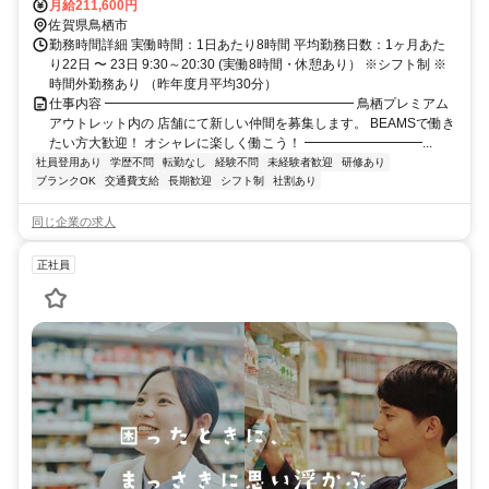
月給211,600円
佐賀県鳥栖市
勤務時間詳細 実働時間：1日あたり8時間 平均勤務日数：1ヶ月あた
り22日 〜 23日 9:30～20:30 (実働8時間・休憩あり） ※シフト制 ※
時間外勤務あり （昨年度月平均30分）
仕事内容 ━━━━━━━━━━━━━━━━━━━ 鳥栖プレミアム
アウトレット内の 店舗にて新しい仲間を募集します。 BEAMSで働き
たい方大歓迎！ オシャレに楽しく働こう！ ━━━━━━━━━...
社員登用あり
学歴不問
転勤なし
経験不問
未経験者歓迎
研修あり
ブランクOK
交通費支給
長期歓迎
シフト制
社割あり
同じ企業の求人
正社員