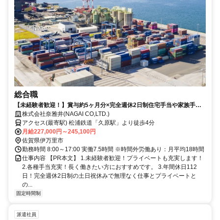
総合職
【未経験者歓迎！】賞与約5ヶ月分×完全週休2日制住宅手当や家族手当
など充実環境！長く働ける環境が整っています。
株式会社奈雅井(NAGAI CO,LTD.)
アクセス(最寄駅) 松浦鉄道「久原駅」より徒歩4分
月給227,000円～245,100円
佐賀県伊万里市
勤務時間 8:00～17:00 実働7.5時間 ※時間外労働あり：月平均18時間
仕事内容 【PR本文】 1.未経験者歓迎！プライベートも充実します！
2.各種手当充実！長く働きたい方におすすめです。 3.年間休日112
日！完全週休2日制の土日祝休みで無理なく仕事とプライベートと
の...
固定時間制
派遣社員