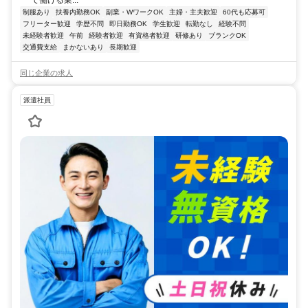
て働ける業...
制服あり
扶養内勤務OK
副業・WワークOK
主婦・主夫歓迎
60代も応募可
フリーター歓迎
学歴不問
即日勤務OK
学生歓迎
転勤なし
経験不問
未経験者歓迎
午前
経験者歓迎
有資格者歓迎
研修あり
ブランクOK
交通費支給
まかないあり
長期歓迎
同じ企業の求人
派遣社員