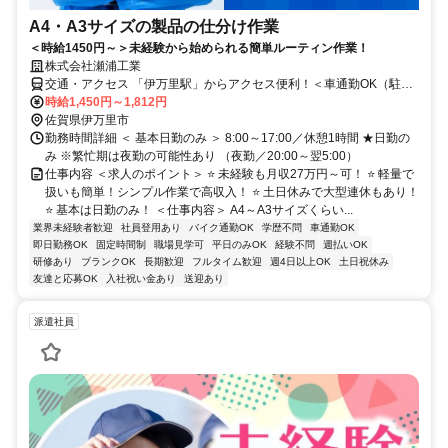
A4・A3サイズの製品の仕分け作業
＜時給1450円～＞未経験から始められる簡単ルーティン作業！
株式会社瀬浦工業
交通・アクセス 「伊万里駅」からアクセス便利！＜車通勤OK（駐車
場無料）＞
時給1,450円～1,812円
佐賀県伊万里市
勤務時間詳細 ＜ 基本日勤のみ ＞ 8:00～17:00／休憩1時間 ★日勤の
み ※繁忙期は夜勤の可能性あり （夜勤／20:00～翌5:00）
仕事内容 ＜求人のポイント＞ ⭐ 未経験も月収27万円～可！ ⭐ 軽量で
扱いも簡単！シンプル作業で高収入！ ⭐ 土日休みで大型連休もあり！
⭐ 基本は日勤のみ！ ＜仕事内容＞ A4～A3サイズくらい...
業界未経験者歓迎
社員登用あり
バイク通勤OK
学歴不問
車通勤OK
即日勤務OK
固定時間制
職場見学可
平日のみOK
経験不問
週払いOK
研修あり
ブランクOK
長期歓迎
フルタイム歓迎
週4日以上OK
土日祝休み
友達と応募OK
入社祝い金あり
送迎あり
派遣社員