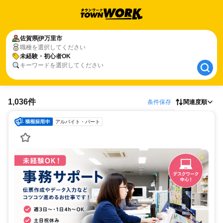
佐賀県
佐賀県
伊万里市
伊万里市
職種を選択してください
未経験・初心者OK
未経験・初心者OK
キーワードを選択してください
1,036件
条件保存
関連度順
アルバイト・パート