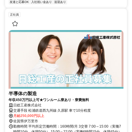
友達と応募OK
入社祝い金あり
送迎あり
正社員
半導体の製造
年収450万円以上可★ワンルーム寮あり・寮費無料
日総工産株式会社
交通手段 松浦鉄道西九州線 久原駅 車で10分程度
月給250,000円以上
佐賀県伊万里市
勤務時間 平均所定労働時間：160時間/月 3交替 7:00～15:00（実働7
時間10分、休憩50分） 15:00～22:00（実働6時間15分、休憩45分）