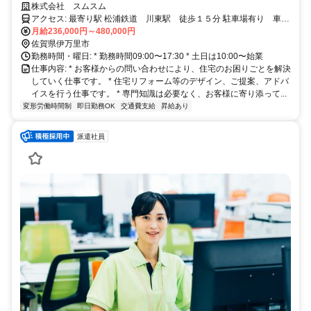
ご提案がメインの仕事です。・20-50代まで幅広く活躍できる！仕事内
株式会社 スムスム
容はスタッフが丁寧に教えますのですぐに覚えられます！
アクセス: 最寄り駅 松浦鉄道 川東駅 徒歩１５分 駐車場有り 車通
勤可
月給236,000円～480,000円
佐賀県伊万里市
勤務時間・曜日: * 勤務時間09:00〜17:30 * 土日は10:00〜始業
仕事内容: * お客様からの問い合わせにより、住宅のお困りごとを解決
していく仕事です。 * 住宅リフォーム等のデザイン、ご提案、アドバ
イスを行う仕事です。 * 専門知識は必要なく、お客様に寄り添って...
変形労働時間制
即日勤務OK
交通費支給
昇給あり
派遣社員