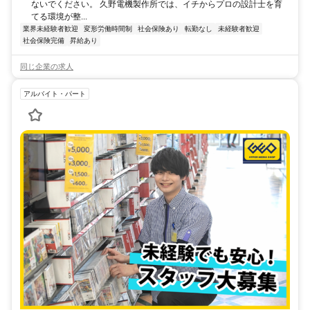
ないでください。 久野電機製作所では、イチからプロの設計士を育
てる環境が整...
業界未経験者歓迎
変形労働時間制
社会保険あり
転勤なし
未経験者歓迎
社会保険完備
昇給あり
同じ企業の求人
アルバイト・パート