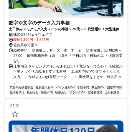
数字や文字のデータ入力事務
土日休み＜モクモク入力メインの事務＞20代～30代活躍中！大型連休あ
りで休みも充実★
株式会社ジェイウェイブ
時給1,300円～1,625円
佐賀県伊万里市
勤務時間 ・勤務曜日：月・火・水・木・金 ・勤務時間： [1] 08:30～
17:00 ・最低勤務日数（週）：5日 ＊平日のみ！日勤のみ ＊ほぼ残業
なし
仕事内容 タイピングスキルがあればOK！電話なしで安心！ 未経験か
らモノづくりの現場を支える事務！ 工場内で数字や文字をカタカタ
入力！ ～作成するのは書類データ！～ 生産状況をまとめて報告用の
デー...
業界未経験者歓迎
社員登用あり
バイク通勤OK
学歴不問
車通勤OK
固定時間制
職場見学可
転勤なし
経験不問
研修あり
ブランクOK
交通費支給
土日祝休み
正社員