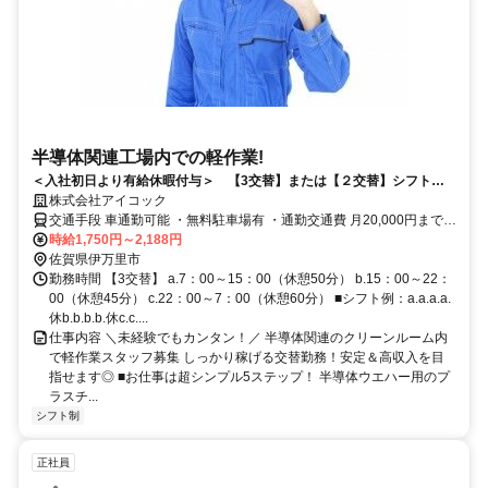
半導体関連工場内での軽作業!
＜入社初日より有給休暇付与＞ 【3交替】または【２交替】シフト勤
務可能な軽作業スタッフを募集します。少しでもご興味のある方は、ご
株式会社アイコック
応募、ご連絡ください◎
交通手段 車通勤可能 ・無料駐車場有 ・通勤交通費 月20,000円まで実
費支給 ・東山代駅から車で6分 【最寄り駅】 ・松浦鉄道「東山代
時給1,750円～2,188円
駅」
佐賀県伊万里市
勤務時間 【3交替】 a.7：00～15：00（休憩50分） b.15：00～22：
00（休憩45分） c.22：00～7：00（休憩60分） ■シフト例：a.a.a.a.
休b.b.b.b.休c.c....
仕事内容 ＼未経験でもカンタン！／ 半導体関連のクリーンルーム内
で軽作業スタッフ募集 しっかり稼げる交替勤務！安定＆高収入を目
指せます◎ ■お仕事は超シンプル5ステップ！ 半導体ウエハー用のプ
ラスチ...
シフト制
正社員