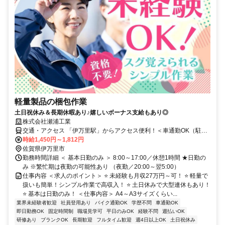
軽量製品の梱包作業
土日祝休み＆長期休暇あり♪嬉しいボーナス支給もあり◎
株式会社瀬浦工業
交通・アクセス 「伊万里駅」からアクセス便利！＜車通勤OK（駐車
場無料）＞
時給1,450円～1,812円
佐賀県伊万里市
勤務時間詳細 ＜ 基本日勤のみ ＞ 8:00～17:00／休憩1時間 ★日勤の
み ※繁忙期は夜勤の可能性あり （夜勤／20:00～翌5:00）
仕事内容 ＜求人のポイント＞ ⭐ 未経験も月収27万円～可！ ⭐ 軽量で
扱いも簡単！シンプル作業で高収入！ ⭐ 土日休みで大型連休もあり！
⭐ 基本は日勤のみ！ ＜仕事内容＞ A4～A3サイズくらい...
業界未経験者歓迎
社員登用あり
バイク通勤OK
学歴不問
車通勤OK
即日勤務OK
固定時間制
職場見学可
平日のみOK
経験不問
週払いOK
研修あり
ブランクOK
長期歓迎
フルタイム歓迎
週4日以上OK
土日祝休み