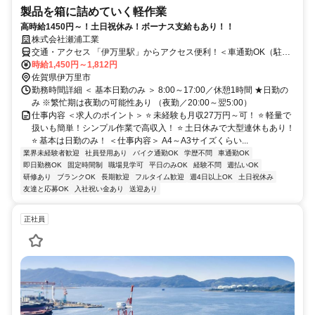
製品を箱に詰めていく軽作業
高時給1450円～！土日祝休み！ボーナス支給もあり！！
株式会社瀬浦工業
交通・アクセス 「伊万里駅」からアクセス便利！＜車通勤OK（駐車
場無料）＞
時給1,450円～1,812円
佐賀県伊万里市
勤務時間詳細 ＜ 基本日勤のみ ＞ 8:00～17:00／休憩1時間 ★日勤の
み ※繁忙期は夜勤の可能性あり （夜勤／20:00～翌5:00）
仕事内容 ＜求人のポイント＞ ⭐ 未経験も月収27万円～可！ ⭐ 軽量で
扱いも簡単！シンプル作業で高収入！ ⭐ 土日休みで大型連休もあり！
⭐ 基本は日勤のみ！ ＜仕事内容＞ A4～A3サイズくらい...
業界未経験者歓迎
社員登用あり
バイク通勤OK
学歴不問
車通勤OK
即日勤務OK
固定時間制
職場見学可
平日のみOK
経験不問
週払いOK
研修あり
ブランクOK
長期歓迎
フルタイム歓迎
週4日以上OK
土日祝休み
友達と応募OK
入社祝い金あり
送迎あり
正社員