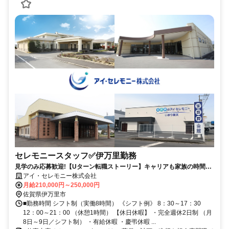
セレモニースタッフ✅伊万里勤務
見学のみ応募歓迎!【Uターン転職ストーリー】キャリアも家族の時間も
諦めない。伊万里で見つけた、自分らしい生き方。
アイ・セレモニー株式会社
月給210,000円～250,000円
佐賀県伊万里市
■勤務時間 シフト制（実働8時間） 《シフト例》 8：30～17：30
12：00～21：00 （休憩1時間） 【休日休暇】 ・完全週休2日制 （月
8日～9日／シフト制） ・有給休暇 ・慶弔休暇 ...