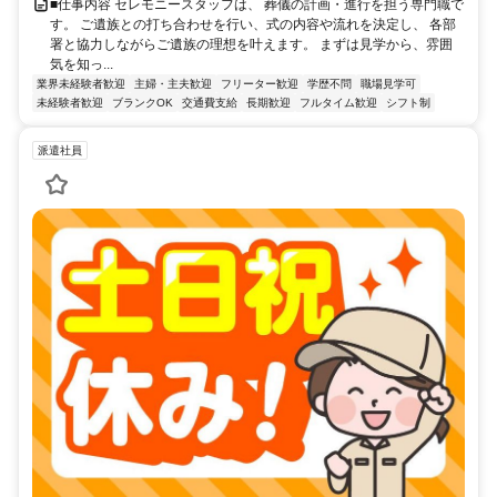
■仕事内容 セレモニースタッフは、 葬儀の計画・進行を担う専門職で
す。 ご遺族との打ち合わせを行い、式の内容や流れを決定し、 各部
署と協力しながらご遺族の理想を叶えます。 まずは見学から、雰囲
気を知っ...
業界未経験者歓迎
主婦・主夫歓迎
フリーター歓迎
学歴不問
職場見学可
未経験者歓迎
ブランクOK
交通費支給
長期歓迎
フルタイム歓迎
シフト制
派遣社員