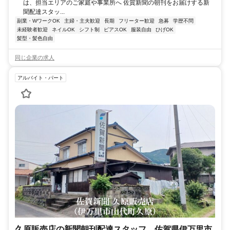
は、担当エリアのご家庭や事業所へ 佐賀新聞の朝刊をお届けする新
聞配達スタッ...
副業・WワークOK
主婦・主夫歓迎
長期
フリーター歓迎
急募
学歴不問
未経験者歓迎
ネイルOK
シフト制
ピアスOK
服装自由
ひげOK
髪型・髪色自由
同じ企業の求人
アルバイト・パート
久原販売店の新聞朝刊配達スタッフ 佐賀県伊万里市