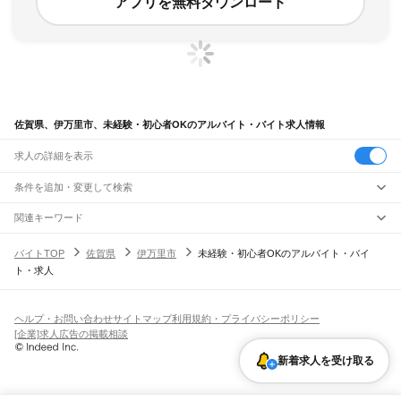
アプリを無料ダウンロード
佐賀県、伊万里市、未経験・初心者OKのアルバイト・バイト求人情報
求人の詳細を表示
条件を追加・変更して検索
市区町村を追加・変更
関連キーワード
佐賀県 佐賀市 未経験・初心者OK 施設
佐賀県 未経験・初心者OK 農業
佐賀県
駅を追加・変更
バイトTOP
佐賀県
伊万里市
未経験・初心者OKのアルバイト・バイ
佐賀県 未経験・初心者OK 完全在宅
佐賀県 伊万里市 高校生ok
佐賀県
すべて
ト・求人
佐賀県 未経験・初心者OK 正社員 入力
佐賀市
唐津市
鳥栖市
多久市
伊万里市
武雄市
鹿島市
小城市
嬉野市
神埼市
神埼郡
職種を追加・変更
JR鹿児島本線(博多～八代)
三養基郡
東松浦郡
西松浦郡
杵島郡
藤津郡
けやき台駅
基山駅
弥生が丘駅
田代駅
鳥栖駅
肥前旭駅
飲食・フードサービス
特徴を追加・変更
飲食・フードサービス
すべて
ヘルプ・お問い合わせ
サイトマップ
利用規約・プライバシーポリシー
JR長崎本線(鳥栖～長崎)
ホールスタッフ
キッチンスタッフ
皿洗い・洗い場
精肉・鮮魚加工
給食調理
人気
[企業]求人広告の掲載相談
鳥栖駅
新鳥栖駅
肥前麓駅
中原駅
吉野ケ里公園駅
神埼駅
伊賀屋駅
佐賀駅
鍋島駅
雇用形態を追加・変更
パン屋（ベーカリー）
フードカウンター販売員
バー（BAR）・バーテンダー
日払いOK
高校生歓迎
学生歓迎
深夜の仕事
髪型・髪色自由
ひげOK
ネイルOK
バルーンさが駅
久保田駅
牛津駅
江北駅
肥前白石駅
肥前竜王駅
肥前鹿島駅
肥前浜駅
飲食店補助（開店・閉店準備）
飲食店（店長・マネージャー）
新着求人を受け取る
ピアスOK
アルバイト・パート
履歴書不要
オープニングスタッフ
留学生・外国人活躍中
肥前七浦駅
肥前飯田駅
多良駅
肥前大浦駅
都道府県を変更
営業・販売
勤務期間
正社員
JR筑肥線(姪浜～西唐津)
営業・販売
すべて
短期
契約社員
単発・1日OK
長期
期間限定（春夏冬休み等）