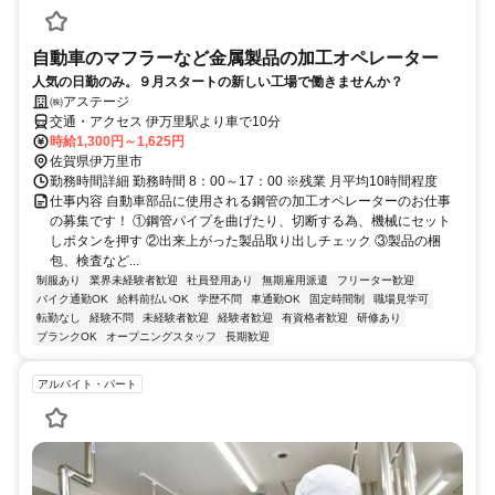
自動車のマフラーなど金属製品の加工オペレーター
人気の日勤のみ。９月スタートの新しい工場で働きませんか？
㈱アステージ
交通・アクセス 伊万里駅より車で10分
時給1,300円～1,625円
佐賀県伊万里市
勤務時間詳細 勤務時間 8：00～17：00 ※残業 月平均10時間程度
仕事内容 自動車部品に使用される鋼管の加工オペレーターのお仕事
の募集です！ ①鋼管パイプを曲げたり、切断する為、機械にセット
しボタンを押す ②出来上がった製品取り出しチェック ③製品の梱
包、検査など...
制服あり
業界未経験者歓迎
社員登用あり
無期雇用派遣
フリーター歓迎
バイク通勤OK
給料前払いOK
学歴不問
車通勤OK
固定時間制
職場見学可
転勤なし
経験不問
未経験者歓迎
経験者歓迎
有資格者歓迎
研修あり
ブランクOK
オープニングスタッフ
長期歓迎
アルバイト・パート