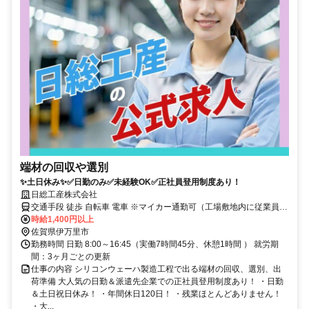
端材の回収や選別
✨土日休み✨✅日勤のみ✅未経験OK✅正社員登用制度あり！
日総工産株式会社
交通手段 徒歩 自転車 電車 ※マイカー通勤可（工場敷地内に従業員用
時給1,400円以上
の無料駐車場があります。） 松浦鉄道 鳴石駅 より徒歩で15分
佐賀県伊万里市
勤務時間 日勤 8:00～16:45（実働7時間45分、休憩1時間 ） 就労期
間：3ヶ月ごとの更新
仕事の内容 シリコンウェーハ製造工程で出る端材の回収、選別、出
荷準備 大人気の日勤＆派遣先企業での正社員登用制度あり！ ・日勤
＆土日祝日休み！ ・年間休日120日！ ・残業ほとんどありません！
・大...