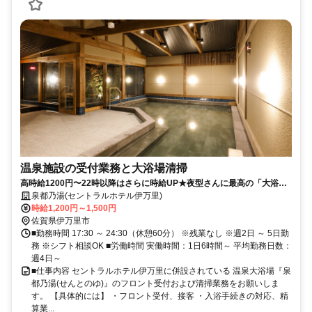
温泉施設の受付業務と大浴場清掃
高時給1200円〜22時以降はさらに時給UP★夜型さんに最高の「大浴場
フロント＆ピカピカ清掃」
泉都乃湯(セントラルホテル伊万里)
時給1,200円～1,500円
佐賀県伊万里市
■勤務時間 17:30 ～ 24:30（休憩60分） ※残業なし ※週2日 ～ 5日勤
務 ※シフト相談OK ■労働時間 実働時間：1日6時間～ 平均勤務日数：
週4日～
■仕事内容 セントラルホテル伊万里に併設されている 温泉大浴場『泉
都乃湯(せんとのゆ)』のフロント受付および清掃業務をお願いしま
す。 【具体的には】 ・フロント受付、接客 ・入浴手続きの対応、精
算業...