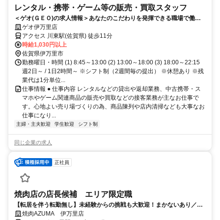
レンタル・携帯・ゲーム等の販売・買取スタッフ
＜ゲオ(ＧＥＯ)の求人情報＞あなたのこだわりを発揮できる職場で働き
ませんか？面接時履歴書不要
ゲオ伊万里店
アクセス 川東駅(佐賀県) 徒歩11分
時給1,030円以上
佐賀県伊万里市
勤務曜日・時間 (1) 8:45～13:00 (2) 13:00～18:00 (3) 18:00～22:15
週2日～ / 1日2時間～ ※シフト制（2週間毎の提出） ※休憩あり ※残
業代は1分単位...
仕事情報 ● 仕事内容 レンタルなどの貸出や返却業務、中古携帯・ス
マホやゲーム関連商品の販売や買取などの接客業務が主なお仕事で
す。心地よい売り場づくりの為、商品陳列や店内清掃なども大事なお
仕事になり...
主婦・主夫歓迎
学生歓迎
シフト制
同じ企業の求人
正社員
焼肉店の店長候補 エリア限定職
【転居を伴う転勤無し】未経験からの挑戦も大歓迎！まかないあり／お
休みもしっかりとれます◎
焼肉AZUMA 伊万里店