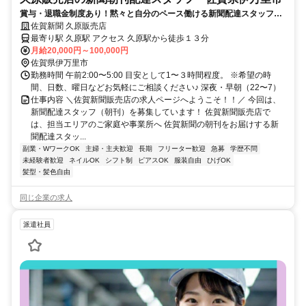
賞与・退職金制度あり！黙々と自分のペース働ける新聞配達スタッフ募
集中！
佐賀新聞 久原販売店
最寄り駅 久原駅 アクセス 久原駅から徒歩１３分
月給20,000円～100,000円
佐賀県伊万里市
勤務時間 午前2:00〜5:00 目安として1〜３時間程度。 ※希望の時
間、日数、曜日などお気軽にご相談ください♪ 深夜・早朝（22〜7）
仕事内容 ＼佐賀新聞販売店の求人ページへようこそ！！／ 今回は、
新聞配達スタッフ（朝刊）を募集しています！ 佐賀新聞販売店で
は、担当エリアのご家庭や事業所へ 佐賀新聞の朝刊をお届けする新
聞配達スタッ...
副業・WワークOK
主婦・主夫歓迎
長期
フリーター歓迎
急募
学歴不問
未経験者歓迎
ネイルOK
シフト制
ピアスOK
服装自由
ひげOK
髪型・髪色自由
同じ企業の求人
派遣社員