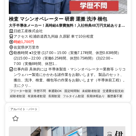
検査 マシンオペレーター 研磨 運搬 洗浄 梱包
大手半導体メーカー！高時給&寮費無料！入社特典48万円支給ありま
す！
日総工産株式会社
アクセス 松浦鉄道西九州線 久原駅 車で10分程度
時給1,700円
佐賀県伊万里市
勤務時間 ●3交替 (1)7:00～15:00（実働7.17時間、休憩0.83時間）
(2)15:00～22:00（実働6.25時間、休憩0.75時間） (3)22:00～
7:00（実働8時間、休憩1...
仕事内容 具体的には 半導体製造・マシンオペレーター業務等 シリコ
ンウェハー製造にかかわる諸作業をお願いします。 製品のセット、
搬出、洗浄、検査、梱包等の作業をお願いします（半導体前工程）。
主にクリ...
フリーター歓迎
学歴不問
車通勤OK
固定時間制
未経験者歓迎
交通費全額支給
経験者歓迎
有資格者歓迎
長期歓迎
フルタイム歓迎
長期休暇あり
履歴書不要
アルバイト・パート