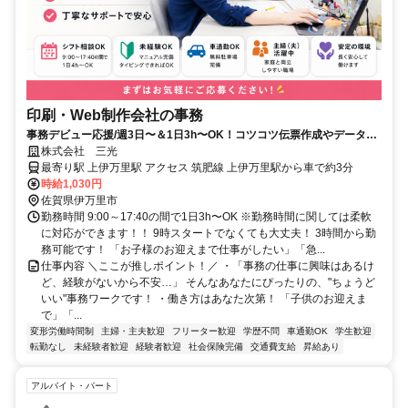
印刷・Web制作会社の事務
事務デビュー応援/週3日〜＆1日3h〜OK！コツコツ伝票作成やデータ入
力/未経験・主婦(夫)さん活躍中！
株式会社 三光
最寄り駅 上伊万里駅 アクセス 筑肥線 上伊万里駅から車で約3分
時給1,030円
佐賀県伊万里市
勤務時間 9:00～17:40の間で1日3h〜OK ※勤務時間に関しては柔軟
に対応ができます！！ 9時スタートでなくても大丈夫！ 3時間から勤
務可能です！ 「お子様のお迎えまで仕事がしたい」「急...
仕事内容 ＼ここが推しポイント！／ ・「事務の仕事に興味はあるけ
ど、経験がないから不安…」 そんなあなたにぴったりの、"ちょうど
いい"事務ワークです！ ・働き方はあなた次第！ 「子供のお迎えま
で」「...
変形労働時間制
主婦・主夫歓迎
フリーター歓迎
学歴不問
車通勤OK
学生歓迎
転勤なし
未経験者歓迎
経験者歓迎
社会保険完備
交通費支給
昇給あり
アルバイト・パート