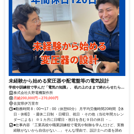
未経験から始める変圧器や配電盤等の電気設計
学校や訓練校で学んだ「電気の知識」、 机の上のままで終わらせたらも
ったいない！未経験から一生の仕事「設計士」へ！
株式会社久野電機製作所
月給200,000円～270,000円
佐賀県伊万里市
■勤務時間 8：00〜17：00（休憩60分） 月平均労働時間20時間 【休
日・休暇】 ・週休二日制 ・日曜日、祝日 ・その他（当社年間カレン
ダーによる） ※１カ月に日曜日・祝日を含む９日の休日 ・...
■仕事内容 「工業高校や職業訓練校で電気や制御を学んだけど、実務
経験がないから自信がない…」 そんな理由で、設計士への道を諦め