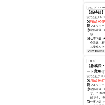
アルバイト・パ
【高時給】
株式会社TIME
時給2,000
フルリモー
勤務時間・
須
仕事内容:
企業数・顧
ル業務を担当い
変形労働時間制
正社員
【急成長・
ート業務!
株式会社アリ
月給246,6
フルリモー
勤務時間・
す。 * 1
能です。 ※
仕事内容: 