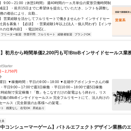
 9:00～21:00（休憩1時間） 週40時間の一ヵ月単位の変形労働時間制
補足】 ・前月15日までに希望休を提出していただき、シフトを調整し
務の都合により、出勤...
】 営業経験を活かしてフルリモートで働きませんか？ インサイドセー
社員を募集！ 【必須】 ・営業経験1年以上(法人・個人問わず) 【インサ
の仕事内容】 ・電話対応(...
フリーター歓迎
学歴不問
フルリモート
経験者歓迎
ブランクOK
】初月から時間単価2,200円も可!BtoBインサイドセールス業
tarter
円～2,750円
ト
日: ▼稼働時間：平日の9:00～18:00 ▼在籍中アポインターさんの稼
平日9:00～17:00で週3日稼働 ・平日10:00～18:00で週5日稼働
 ≪時給制で安定稼働！「数」をこなすだけの架電はもう終わり。リス
完備のBtoBインサイドセールス≫ 完全フルリモートにて、法人向けの
セールス（完全新規のお客様への架電...
ート
残業なし
在宅OK
昇給あり
社員
発中コンシューマーゲーム】バトルエフェクトデザイン業務の