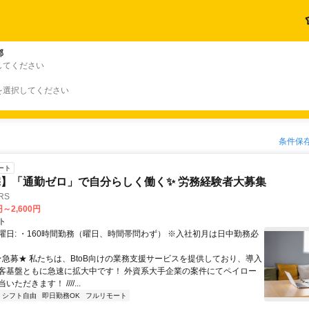
郡
してください
を選択してください
条件保
ート
】「通勤ゼロ」で自分らしく働く✨ 労務経験者大募集
RS
円～2,600円
ト
曜日: ・160時間勤務（曜日、時間帯問わず） ※入社初月は日中勤務必
 ★急募★ 私たちは、BtoB向けの業務支援サービスを提供しており、導入
客基盤ともに急速に拡大中です！ 外資系大手企業の案件にてペイロー
ただきます！ ////...
シフト自由
即日勤務OK
フルリモート