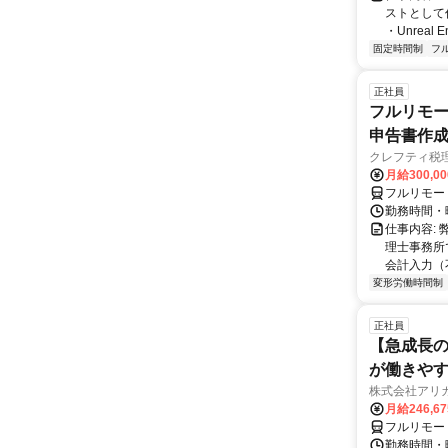
ストとして
・Unreal 
固定時間制
フ
正社員
フルリモー
申告書作
クレフティ税
月給300,0
フルリモー
勤務時間・曜日
仕事内容:
理士事務所
会計入力（
変形労働時間制
正社員
【急成長の
が働きや
株式会社アリ
月給246,6
フルリモー
勤務時間・曜