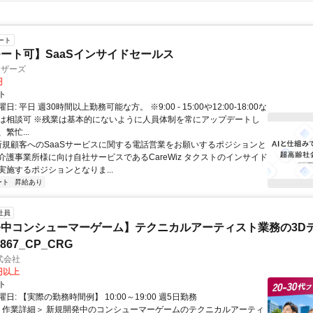
ート
ート可】SaaSインサイドセールス
ィザーズ
円
ト
: 平日 週30時間以上勤務可能な方。 ※9:00 - 15:00や12:00-18:00な
は相談可 ※残業は基本的にないように人員体制を常にアップデートし
繁忙...
 新規顧客へのSaaSサービスに関する電話営業をお願いするポジションと
介護事業所様に向け自社サービスであるCareWiz タクストのインサイド
実施するポジションとなりま...
ート
昇給あり
社員
中コンシューマーゲーム】テクニカルアーティスト業務の3D
7867_CP_CRG
式会社
0円以上
ト
日: 【実際の勤務時間例】 10:00～19:00 週5日勤務
 ＜作業詳細＞ 新規開発中のコンシューマーゲームのテクニカルアーティ