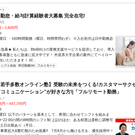
ート
勤怠・給与計算経験者大募集 完全在宅!
RS
円～2,600円
ト
曜日: ・160時間勤務（曜日、時間帯問わず） ※入社初月は日中勤務必
 ★急募★ 私たちは、BtoB向けの業務支援サービスを提供しており、導入
客基盤ともに急速に拡大中です！ 外資系大手企業の案件にてペイロー
ただきます！ ////...
シフト自由
即日勤務OK
フルリモート
若手多数オンライン塾】受験の未来をつくる!カスタマーサク
|”コミュニケーション”が好きな方!|「フルリモート勤務」
カノ
75円～447,700円
ト
曜日: 以下のパターンを基本として、希望に合わせてシフトを組みま
0:00~22:00の間の8時間のシフト制 上記のほか、ある程度は柔軟に調整可
土日出勤あり（平日...
✨️事業拡大&繁忙期のため急募!! 7月8月から働ける方を、優先採用中！