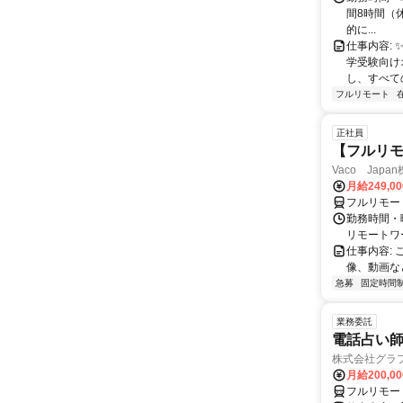
間8時間（休憩
的に...
仕事内容: 
学受験向け
し、すべて
フルリモート
正社員
【フルリモ
Vaco Japa
月給249,0
フルリモー
勤務時間・
リモートワ
仕事内容:
像、動画な
急募
固定時間
業務委託
電話占い師
株式会社グラ
月給200,00
フルリモー