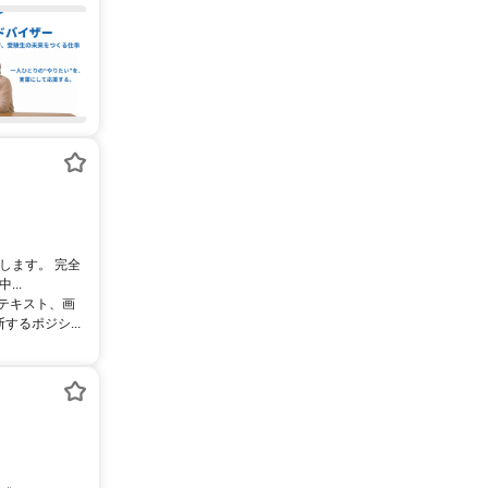
します。 完全
..
るテキスト、画
るポジシ...