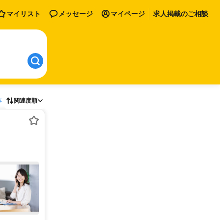
マイリスト
メッセージ
マイページ
求人掲載のご相談
存
関連度順