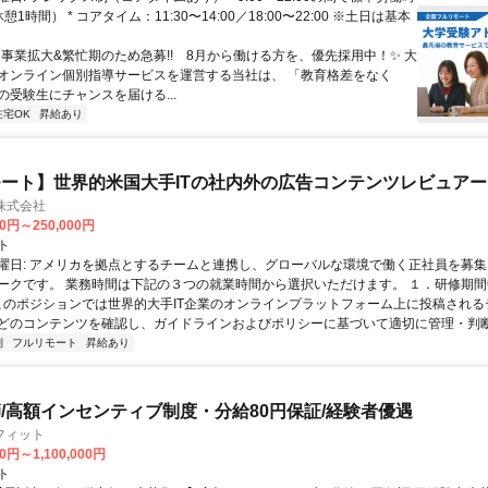
1時間） * コアタイム：11:30〜14:00／18:00〜22:00 ※土日は基本
✨️事業拡大&繁忙期のため急募!! 8月から働ける方を、優先採用中！✨️ 大
オンライン個別指導サービスを運営する当社は、 「教育格差をなく
の受験生にチャンスを届ける...
在宅OK
昇給あり
ート】世界的米国大手ITの社内外の広告コンテンツレビュアー
n株式会社
00円～250,000円
ト
曜日: アメリカを拠点とするチームと連携し、グローバルな環境で働く正社員を募集
ークです。 業務時間は下記の３つの就業時間から選択いただけます。 １．研修期間中.
 このポジションでは世界的大手IT企業のオンラインプラットフォーム上に投稿され
どのコンテンツを確認し、ガイドラインおよびポリシーに基づいて適切に管理・判断す
制
フルリモート
昇給あり
/高額インセンティブ制度・分給80円保証/経験者優遇
フィット
0円～1,100,000円
ト