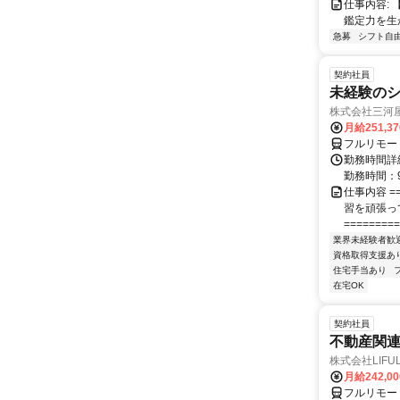
仕事内容:
鑑定力を生
急募
シフト自
契約社員
未経験の
株式会社三河
月給251,3
フルリモー
勤務時間詳細
勤務時間：9
仕事内容 ==
習を頑張っ
=========
業界未経験者歓
資格取得支援あ
住宅手当あり
在宅OK
契約社員
不動産関
株式会社LIFULL 
月給242,0
フルリモー