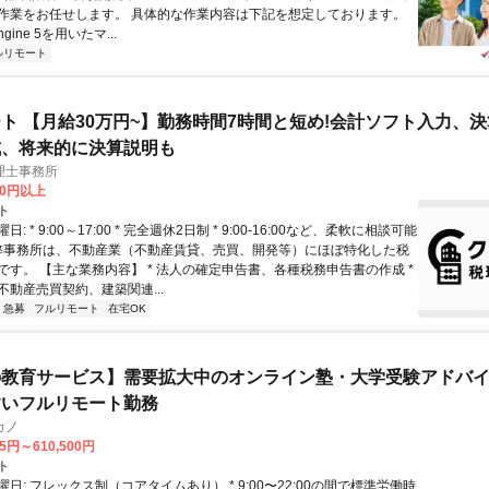
作業をお任せします。 具体的な作業内容は下記を想定しております。
Engine 5を用いたマ...
ルリモート
ト 【月給30万円~】勤務時間7時間と短め!会計ソフト入力、
成、将来的に決算説明も
理士事務所
00円以上
ト
: * 9:00～17:00 * 完全週休2日制 * 9:00-16:00など、柔軟に相談可能
 弊事務所は、不動産業（不動産賃貸、売買、開発等）にほぼ特化した税
です。 【主な業務内容】 * 法人の確定申告書、各種税務申告書の作成 *
不動産売買契約、建築関連...
急募
フルリモート
在宅OK
教育サービス】需要拡大中のオンライン塾・大学受験アドバイザ
すいフルリモート勤務
カノ
75円～610,500円
ト
日: フレックス制（コアタイムあり） * 9:00〜22:00の間で標準労働時