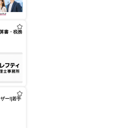
決算書・税務
ー!|若手