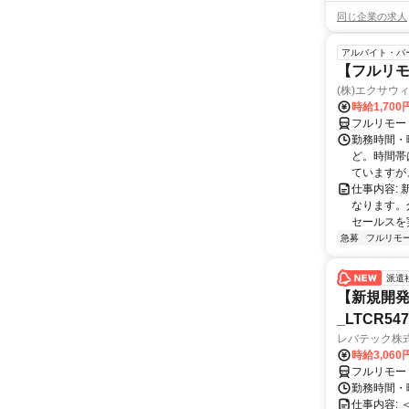
同じ企業の求人
アルバイト・パ
【フルリモ
(株)エクサウ
時給1,700
フルリモー
勤務時間・曜日
ど。時間帯
ていますが、
仕事内容:
なります。
セールスを
急募
フルリモ
派遣
【新規開発
_LTCR54
レバテック株
時給3,06
フルリモー
勤務時間・曜
仕事内容: