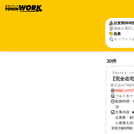
佐賀県
神埼
職種を選択
急募
キーワード
30件
アルバイト・パ
【完全在宅
株式会社TIME
時給2,000
フルリモー
勤務時間・
須
仕事内容:
企業数・顧
ル業務を担当い
変形労働時間制