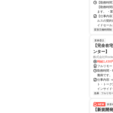
【勤務時間】
【勤務時間
ます。 ・業
【仕事内容
ルスの契約
イドセールス
変形労働時間制
業務委託
【完全在宅
ンター】
株式会社RocketS
時給1,430
フルリモー
勤務時間・曜
働例です。 ・
仕事内容:
ト・トーク
インサイド
急募
フルリモ
派遣
【新規開