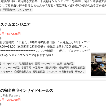
 【電話占い師・鑑定師を大募集！】高額インセンティブ／分給80円保証 ▽経験者大
かして看板占い師を目指しませんか？対面・電話問わず占い師の経験のある方を優先し
由
即日勤務OK
フルリモート
システムエンジニア
屋
70円～687,525円
ト
 実働時間：1日あたり8時間 平均勤務日数：1ヶ月あたり18日 〜 20日
:00〜18:00（休憩時間 1時間00分） ※残業は基本月20時間以下です。
===================== 20−30代活躍中！ 現在、プログラミング学
ている システムエンジニアを目指す皆様！
==============...
迎
ランチタイム
社員登用あり
副業・WワークOK
主婦・主夫歓迎
り
フリーター歓迎
学歴不問
車通勤OK
固定時間制
経験不問
未経験者歓迎
フルリモート
交通費全額支給
経験者歓迎
ネイルOK
有資格者歓迎
研修あり
連の完全在宅インサイドセールス
FaM Partners
00円～280,000円
ト