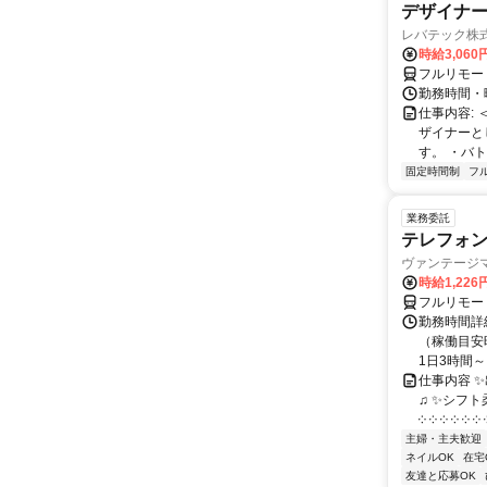
デザイナー_
レバテック株
時給3,06
フルリモー
勤務時間・曜
仕事内容:
ザイナーと
す。 ・バト
固定時間制
フ
業務委託
テレフォ
ヴァンテージ
時給1,226
フルリモー
勤務時間詳
（稼働目安時
1日3時間～
仕事内容 
♫ ✨シフト
༶ ༶ ༶ ༶ ༶ ༶ ༶
主婦・主夫歓迎
ネイルOK
在宅
友達と応募OK