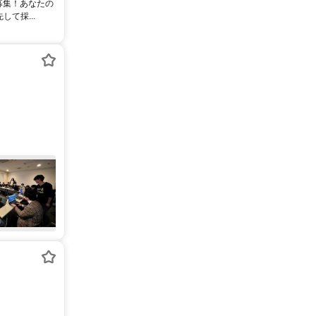
募集！あなたの
て採...