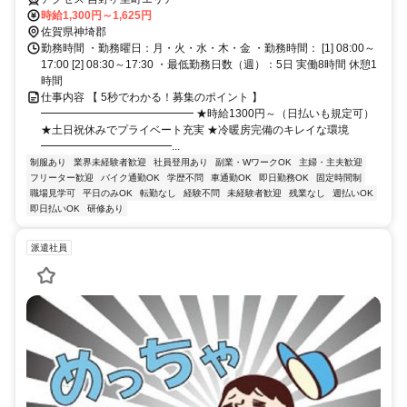
時給1,300円～1,625円
佐賀県神埼郡
勤務時間 ・勤務曜日：月・火・水・木・金 ・勤務時間： [1] 08:00～
17:00 [2] 08:30～17:30 ・最低勤務日数（週）：5日 実働8時間 休憩1
時間
仕事内容 【 5秒でわかる！募集のポイント 】
━━━━━━━━━━━━━━ ★時給1300円～（日払いも規定可）
★土日祝休みでプライベート充実 ★冷暖房完備のキレイな環境
━━━━━━━━━━━━...
制服あり
業界未経験者歓迎
社員登用あり
副業・WワークOK
主婦・主夫歓迎
フリーター歓迎
バイク通勤OK
学歴不問
車通勤OK
即日勤務OK
固定時間制
職場見学可
平日のみOK
転勤なし
経験不問
未経験者歓迎
残業なし
週払いOK
即日払いOK
研修あり
派遣社員