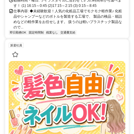
勤務時間・曜日: ライフスタイルに合わせて3つの時間帯から選べま
す！ (1) 16:15～0:45 (2)17:15～2:15 (3) 0:15～8:45
仕事内容: ◆未経験歓迎！人気の化粧品工場でモクモク軽作業♪ 化粧
品やシャンプーなどのボトルを製造する工場で、 製品の検品・箱詰
めなどの軽作業をお任せします。 扱うのは軽いプラスチック製品な
ので...
即日勤務OK
固定時間制
残業なし
交通費支給
派遣社員