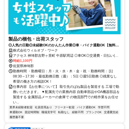
製品の梱包・出荷スタッフ
◎人気の日勤◎未経験OKのかんたん作業◎車・バイク通勤OK【無料駐
車場完備】
株式会社ウィルオブ・ワーク
アクセス 神埼郡吉野ヶ里町 中原駅周辺 ◎車OK◎交通費・日払い(規
定)◎当月中・翌月入社大歓迎♪
時給1,100円
佐賀県神埼郡
勤務時間 ・勤務曜日：月・火・水・木・金・祝 ・勤務時間： [1]
08:30～17:30 ・最低勤務日数（週）：5日 ◎週5日勤務 ◎残業なし
希望の働き方の相談OK！
仕事内容 【お仕事について】 取引先のばね製品を製造する 工場で勤
務いただきます。 ▼配属先での業務内容 自動車部品やOA機器部品を
製造する 金属部品メーカーの倉庫で の物流部門での軽作業をお任せ
い...
業界未経験者歓迎
社員登用あり
フリーター歓迎
バイク通勤OK
学歴不問
車通勤OK
固定時間制
職場見学可
転勤なし
経験不問
ブランクOK
交通費支給
履歴書不要