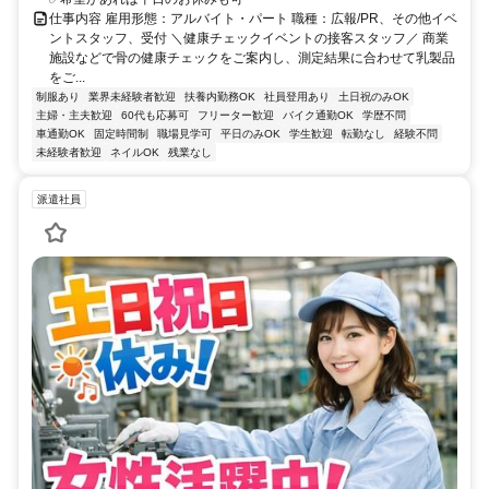
仕事内容 雇用形態：アルバイト・パート 職種：広報/PR、その他イベ
ントスタッフ、受付 ＼健康チェックイベントの接客スタッフ／ 商業
施設などで骨の健康チェックをご案内し、測定結果に合わせて乳製品
をご...
制服あり
業界未経験者歓迎
扶養内勤務OK
社員登用あり
土日祝のみOK
主婦・主夫歓迎
60代も応募可
フリーター歓迎
バイク通勤OK
学歴不問
車通勤OK
固定時間制
職場見学可
平日のみOK
学生歓迎
転勤なし
経験不問
未経験者歓迎
ネイルOK
残業なし
派遣社員