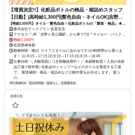
【増員決定!!】化粧品ボトルの検品・箱詰めスタッフ
【日勤】|高時給1,300円|髪色自由・ネイルOK|吉野ヶ
【時給1300円】ネイル・髪色自由！化粧品ボトルの「製造・検品」★選
里町
べる勤務時間・日勤/着替え手当あり／週払いOK｜吉野ヶ里町
株式会社ラックプラン 佐賀支店
アクセス: * JR「吉野ヶ里公園駅」から車で7分 * マイカー・バイク通
勤OK（無料駐車場完備）
時給1,300円
佐賀県神埼郡
勤務時間・曜日: ライフスタイルに合わせて3つの時間帯から選べま
す！ (1) 8:15～17:15 (2) 9:15～17:15 (3) 8:15～16:45
仕事内容: ＼大幅増員につき積極採用中！／ 未経験歓迎！人気の化粧
品工場で軽作業♪ 化粧品やシャンプーなどのボトルを製造する工場
で、 製造補助・検品・箱詰めなどの軽作業をお任せします。 扱う
の...
即日勤務OK
固定時間制
残業なし
交通費支給
派遣社員