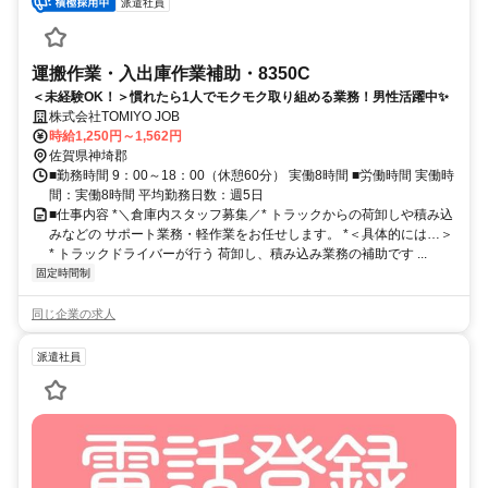
派遣社員
運搬作業・入出庫作業補助・8350C
＜未経験OK！＞慣れたら1人でモクモク取り組める業務！男性活躍中✨
株式会社TOMIYO JOB
時給1,250円～1,562円
佐賀県神埼郡
■勤務時間 9：00～18：00（休憩60分） 実働8時間 ■労働時間 実働時
間：実働8時間 平均勤務日数：週5日
■仕事内容 *＼倉庫内スタッフ募集／* トラックからの荷卸しや積み込
みなどの サポート業務・軽作業をお任せします。 *＜具体的には…＞
* トラックドライバーが行う 荷卸し、積み込み業務の補助です ...
固定時間制
同じ企業の求人
派遣社員