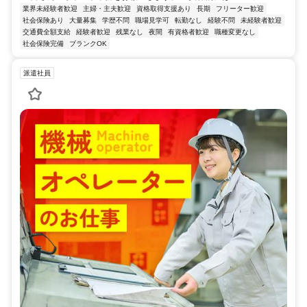
業界未経験者歓迎
主婦・主夫歓迎
資格取得支援あり
長期
フリーター歓迎
社会保険あり
大量募集
学歴不問
職場見学可
転勤なし
経験不問
未経験者歓迎
交通費全額支給
経験者歓迎
残業なし
夜間
有資格者歓迎
職種変更なし
社会保険完備
ブランクOK
派遣社員