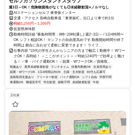
セルフガソリンスタンドスタッフ
週3日～OK！危険物資格がなくても◎未経験歓迎⭐ノルマなし
AIステーションセルフ 東脊振インター
交通・アクセス 長崎自動車道「東脊振IC」出口より車で約1分
時給1,250円～1,300円
佐賀県神埼郡
勤務時間詳細 "募集時間帯：8時~20時(通し) 週2~3日～ / 1日4時間〜
OK シフト相談OK！ ※シフトの自由度高めです 勤務開始時間や終了
時間は 都合に合わせて柔軟に変更できます！ ライフ...
仕事内容 "10代の学生さんからシニアの方まで幅広く勤務中！ Wワー
クOK！高時給！ ＜ここがポイント＞ ✅時給1240円~で効率よく働け
る！ ✅車・バイク通勤OK！ ✅副業・WワークOK ✅資格取...
制服あり
業界未経験者歓迎
ランチタイム
扶養内勤務OK
社員登用あり
副業・WワークOK
1日4時間以内OK
主婦・主夫歓迎
60代も応募可
資格取得支援あり
フリーター歓迎
バイク通勤OK
シフト自由
学歴不問
車通勤OK
職場見学可
学生歓迎
経験不問
未経験者歓迎
午前
正社員