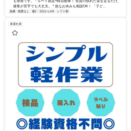
も余裕です。 * ルート固定×軽自動車！ 佐賀の慣れた道を走るだけ。
接客が苦手でも大丈夫。 * 急なお休みも相談OK！ 「子ど...
急募
残業なし
週2・3日からOK
シフト制
派遣社員