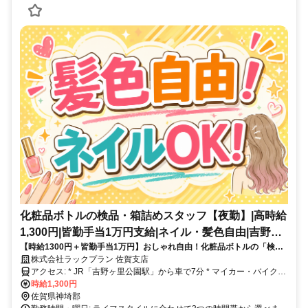
化粧品ボトルの検品・箱詰めスタッフ【夜勤】|高時給
1,300円|皆勤手当1万円支給|ネイル・髪色自由|吉野ヶ
【時給1300円＋皆勤手当1万円】おしゃれ自由！化粧品ボトルの「検
里町
品・箱詰め」★選べる勤務時間/夜勤OK／着替え手当あり／吉野ヶ里町
株式会社ラックプラン 佐賀支店
アクセス: * JR「吉野ヶ里公園駅」から車で7分 * マイカー・バイク通
勤OK（無料駐車場完備）
時給1,300円
佐賀県神埼郡