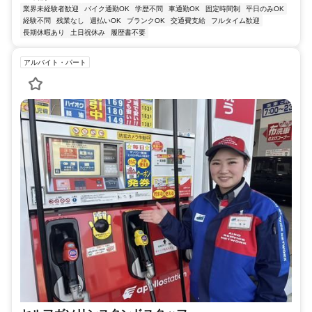
業界未経験者歓迎
バイク通勤OK
学歴不問
車通勤OK
固定時間制
平日のみOK
経験不問
残業なし
週払いOK
ブランクOK
交通費支給
フルタイム歓迎
長期休暇あり
土日祝休み
履歴書不要
アルバイト・パート