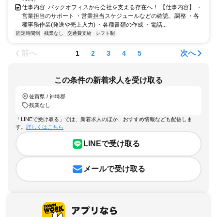
仕事内容: バックオフィスから会社を支える存在へ！ 【仕事内容】 ・
営業担当のサポート ・営業担当スケジュールなどの確認、調整 ・各
種事務作業(発送や売上入力) ・各種書類の作成 ・電話...
固定時間制
残業なし
交通費支給
シフト制
前へ
次へ
1
2
3
4
5
この条件の新着求人を受け取る
佐賀県 / 神埼郡
残業なし
「LINEで受け取る」では、新着求人のほか、おすすめ情報なども配信しま
す。
詳しくはこちら
LINEで受け取る
メールで受け取る