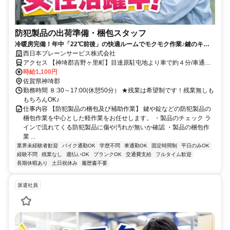
防犯製品の出荷準備・梱包スタッフ
冷暖房完備！年中「22℃前後」の快適ルームでモクモク作業♪鍵のキズ
をチェックするシンプルワーク！！未経験歓迎★
西日本ブレーンサービス株式会社
アクセス 【神埼郡吉野ヶ里町】目達原駐屯地より車で約４分/車通勤
OK！無料駐車場完備
時給1,100円
佐賀県神埼郡
勤務時間 ８:30～17:00(休憩50分） ★残業は希望制です！残業無しも
もちろんOK♪
仕事内容 【防犯製品の梱包及び補助作業】 鍵や錠などの防犯製品の
梱包作業を中心とした軽作業をお任せします。 ・製品のチェック ラ
インで流れてくる防犯製品に傷や汚れが無いか確認 ・製品の梱包作
業 ...
業界未経験者歓迎
バイク通勤OK
学歴不問
車通勤OK
固定時間制
平日のみOK
経験不問
残業なし
週払いOK
ブランクOK
交通費支給
フルタイム歓迎
長期休暇あり
土日祝休み
履歴書不要
派遣社員