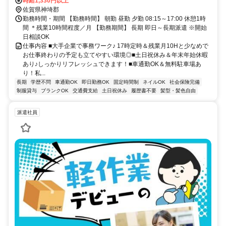
時給1,330円以上
佐賀県神埼郡
勤務時間・期間 【勤務時間】 朝勤 昼勤 夕勤 08:15～17:00 休憩1時
間 ＊残業10時間程度／月 【勤務期間】 長期 即日～長期派遣 ※開始
日相談OK
仕事内容 ■大手企業で事務ワーク♪ 17時定時＆残業月10Hと少なめで
お仕事終わりの予定も立てやすい環境◎■土日祝休み＆年末年始休暇
あり♪しっかりリフレッシュできます！■車通勤OK＆無料駐車場あ
り！私...
長期
学歴不問
車通勤OK
即日勤務OK
固定時間制
ネイルOK
社会保険完備
制服貸与
ブランクOK
交通費支給
土日祝休み
履歴書不要
髪型・髪色自由
派遣社員