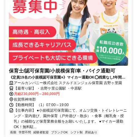
保育士/認可保育園/小規模保育/車・バイク通勤可
《定員19名の小規模認可保育園⭐》マイカー通勤OK⭕残業なし❗️年間休
日115日⭐昇給賞与あり✨
アールカンパニー株式会社 スクルドエンジェル保育園 吉野ヶ里園
【最寄り駅】 ・吉野ケ里公園駅 ・中原駅
月給230,000円～280,000円
佐賀県神埼郡
【勤務時間】 （1）07:00～19:00
【仕事内容】 ●小規模認可保育園にて、オムツ交換・トイレトレーニ
ング・室内遊び、園外保育（戸外遊び・散歩）・食事（離乳食・授
乳）の補助など保育業務全般をお願いいたします。 ●マイカー通勤
OK！無料駐...
長期
学歴不問
経験者歓迎
ブランクOK
シフト制
昇給あり