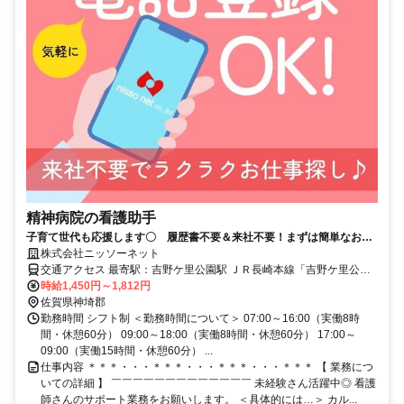
精神病院の看護助手
子育て世代も応援します〇 履歴書不要＆来社不要！まずは簡単なお仕
事から始めましょう！
株式会社ニッソーネット
交通アクセス 最寄駅：吉野ケ里公園駅 ＪＲ長崎本線「吉野ケ里公園
駅」から車10分
時給1,450円～1,812円
佐賀県神埼郡
勤務時間 シフト制 ＜勤務時間について＞ 07:00～16:00（実働8時
間・休憩60分） 09:00～18:00（実働8時間・休憩60分） 17:00～
09:00（実働15時間・休憩60分） ...
仕事内容 ＊＊＊・・・＊＊＊・・・＊＊＊・・・＊＊＊ 【 業務につ
いての詳細 】 ￣￣￣￣￣￣￣￣￣￣￣￣￣ 未経験さん活躍中◎ 看護
師さんのサポート業務をお願いします。 ＜具体的には…＞ カル...