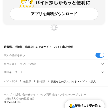
アプリを無料ダウンロード
佐賀県、神埼郡、残業なしのアルバイト・バイト求人情報
求人の詳細を表示
条件を追加・変更して検索
市区町村を追加・変更
関連キーワード
佐賀県 佐賀市 レジなし
佐賀県 派遣なし
佐賀県 夜勤なし
佐賀県
駅を追加・変更
バイトTOP
佐賀県
神埼郡
残業なしのアルバイト・バイト・求人
佐賀県 武雄市 履歴書なし
佐賀県 佐賀市 定年なし
佐賀県
すべて
佐賀市
唐津市
鳥栖市
多久市
伊万里市
武雄市
鹿島市
小城市
嬉野市
神埼市
神埼郡
職種を追加・変更
JR鹿児島本線(博多～八代)
三養基郡
東松浦郡
西松浦郡
杵島郡
藤津郡
けやき台駅
基山駅
弥生が丘駅
田代駅
鳥栖駅
肥前旭駅
飲食・フードサービス
ヘルプ・お問い合わせ
サイトマップ
利用規約・プライバシーポリシー
特徴を追加・変更
飲食・フードサービス
すべて
[企業]求人広告の掲載相談
JR長崎本線(鳥栖～長崎)
ホールスタッフ
キッチンスタッフ
皿洗い・洗い場
精肉・鮮魚加工
給食調理
人気
鳥栖駅
新鳥栖駅
肥前麓駅
中原駅
吉野ケ里公園駅
神埼駅
伊賀屋駅
佐賀駅
鍋島駅
雇用形態を追加・変更
新着求人を受け取る
パン屋（ベーカリー）
フードカウンター販売員
バー（BAR）・バーテンダー
日払いOK
高校生歓迎
学生歓迎
深夜の仕事
髪型・髪色自由
ひげOK
ネイルOK
バルーンさが駅
久保田駅
牛津駅
江北駅
肥前白石駅
肥前竜王駅
肥前鹿島駅
肥前浜駅