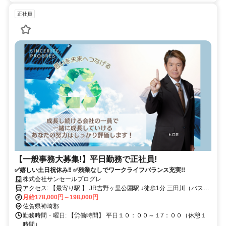
正社員
【一般事務大募集!】平日勤務で正社員!
✅嬉しい土日祝休み‼ ✅残業なしでワークライフバランス充実!!
株式会社サンセールプログレ
アクセス: 【最寄り駅 】 JR吉野ヶ里公園駅 ↓徒歩1分 三田川（バス）
↓バス5分 東目達原（バス） ↓徒歩4分 【店舗】買取専門店 宝の蔵 神
月給178,000円～198,000円
埼吉野ヶ里店
佐賀県神埼郡
勤務時間・曜日: 【労働時間】 平日１０：００～１7：００（休憩１
時間）