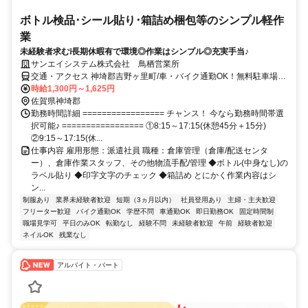
ボトル検品･シール貼り･箱詰め梱包等のシンプル軽作
業
未経験者求む❕長期休暇有で環境◎作業はシンプル◎充実手当♪
サンエイシステム株式会社 鳥栖営業所
交通・アクセス 神埼郡吉野ヶ里町/車・バイク通勤OK！無料駐車場完
備✨
時給1,300円～1,625円
佐賀県神埼郡
勤務時間詳細 ================= チャンス！ 今なら勤務時間帯選
択可能♪ ================= ①8:15～17:15(休憩45分＋15分)
②9:15～17:15(休...
仕事内容 雇用形態：派遣社員 職種：倉庫管理（倉庫/配送センタ
ー）、倉庫作業スタッフ、その他物流手配/管理 ◆ボトル(中身なし)の
ラベル貼り ◆印字文字のチェック ◆箱詰め とにかく作業内容はシ
ン...
制服あり
業界未経験者歓迎
短期（3ヵ月以内）
社員登用あり
主婦・主夫歓迎
フリーター歓迎
バイク通勤OK
学歴不問
車通勤OK
即日勤務OK
固定時間制
職場見学可
平日のみOK
転勤なし
経験不問
未経験者歓迎
午前
経験者歓迎
ネイルOK
残業なし
アルバイト・パート