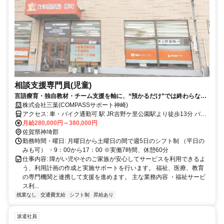
相談支援専門員(児童)
言語療育・独自教材・チーム支援を軸に、“預かるだけ”では終わらな
い、将来につながる療育へ。
株式会社三葉(COMPASSサポート神崎)
アクセス: 車・バイク通勤可 駅 JR吉野ケ里公園駅より徒歩13分 バス
停 三田川から徒歩11分
月給280,000円～380,000円
佐賀県神埼郡
勤務時間・曜日: 月曜日から土曜日の間で週5日のシフト制 （平日の
みも可） ・9：00から17：00 ※実働7時間、休憩60分
仕事内容: 障がい児やそのご家族が安心してサービスを利用できるよ
う、利用計画の作成と実施サポートを行います。 福祉、医療、教育
の専門機関と連携して支援を進めます。 主な業務内容 ・福祉サービ
ス利...
残業なし
交通費支給
シフト制
昇給あり
派遣社員