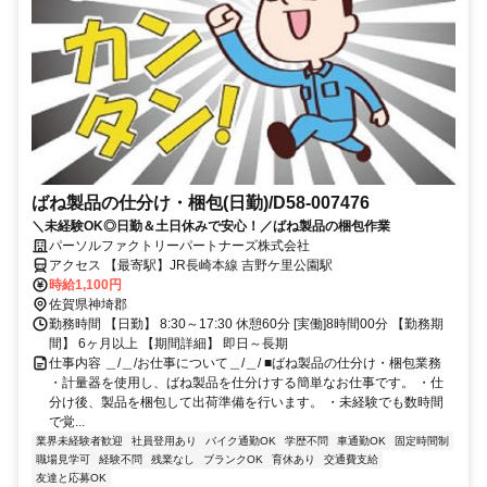
ばね製品の仕分け・梱包(日勤)/D58-007476
＼未経験OK◎日勤＆土日休みで安心！／ばね製品の梱包作業
パーソルファクトリーパートナーズ株式会社
アクセス 【最寄駅】JR長崎本線 吉野ケ里公園駅
時給1,100円
佐賀県神埼郡
勤務時間 【日勤】 8:30～17:30 休憩60分 [実働]8時間00分 【勤務期
間】 6ヶ月以上 【期間詳細】 即日～長期
仕事内容 ＿/＿/お仕事について＿/＿/ ■ばね製品の仕分け・梱包業務
・計量器を使用し、ばね製品を仕分けする簡単なお仕事です。 ・仕
分け後、製品を梱包して出荷準備を行います。 ・未経験でも数時間
で覚...
業界未経験者歓迎
社員登用あり
バイク通勤OK
学歴不問
車通勤OK
固定時間制
職場見学可
経験不問
残業なし
ブランクOK
育休あり
交通費支給
友達と応募OK