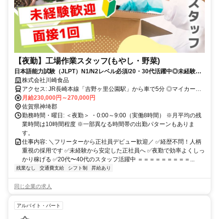
【夜勤】工場作業スタッフ(もやし・野菜)
日本語能力試験（JLPT）N1/N2レベル必須/20・30代活躍中◎未経験
OK・昇給賞与あり・日勤・車通勤可
株式会社川崎食品
アクセス: JR長崎本線「吉野ヶ里公園駅」から車で5分 ◎マイカー・
自転車通勤OK（無料駐車場あり）
月給230,000円～270,000円
佐賀県神埼郡
勤務時間・曜日: ＜夜勤＞ ・0:00～9:00（実働8時間） ※月平均の残
業時間は10時間程度 ※一部異なる時間帯の出勤パターンもありま
す。
仕事内容: ＼フリーターから正社員デビュー歓迎／ ✅経歴不問！人柄
重視の採用です ✅未経験から安定した正社員へ ✅夜勤で効率よくしっ
かり稼げる ✅20代〜40代のスタッフ活躍中 ＝＝＝＝＝＝＝＝＝...
残業なし
交通費支給
シフト制
昇給あり
同じ企業の求人
アルバイト・パート