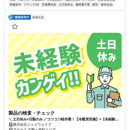
制服貸与
ブランクOK
交通費支給
土日祝休み
履歴書不要
髪型・髪色自由
派遣社員
製品の検査・チェック
＼ 土日休み×日勤のみ ／コツコツ軽作業！【冷暖房完備】×【未経験
OK】大型連休もあり！履歴書不要♪即レスで対応します◎
株式会社ジェイウェイブ
アクセス 吉野ヶ里町エリア