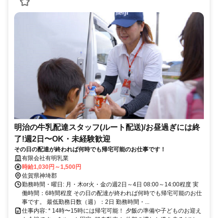
明治の牛乳配達スタッフ(ルート配送)/お昼過ぎには終
了!週2日〜OK・未経験歓迎
その日の配達が終われば何時でも帰宅可能のお仕事です！
有限会社有明乳業
時給1,030円～1,500円
佐賀県神埼郡
勤務時間・曜日: 月・木or火・金の週2日～4日 08:00～14:00程度 実
働時間：6時間程度 その日の配達が終われば何時でも帰宅可能のお仕
事です。 最低勤務日数（週）：2日 勤務時間・...
仕事内容: * 14時〜15時には帰宅可能！ 夕飯の準備や子どものお迎え