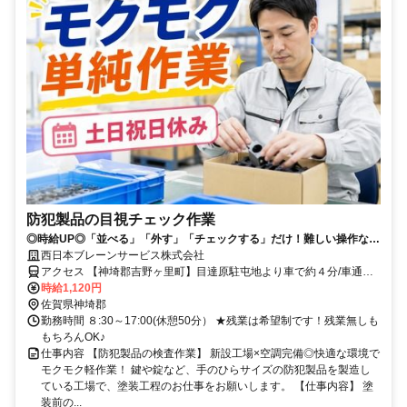
防犯製品の目視チェック作業
◎時給UP◎「並べる」「外す」「チェックする」だけ！難しい操作なし
×重量物なしで安心♪
西日本ブレーンサービス株式会社
アクセス 【神埼郡吉野ヶ里町】目達原駐屯地より車で約４分/車通勤
OK！無料駐車場完備
時給1,120円
佐賀県神埼郡
勤務時間 ８:30～17:00(休憩50分） ★残業は希望制です！残業無しも
もちろんOK♪
仕事内容 【防犯製品の検査作業】 新設工場×空調完備◎快適な環境で
モクモク軽作業！ 鍵や錠など、手のひらサイズの防犯製品を製造し
ている工場で、塗装工程のお仕事をお願いします。 【仕事内容】 塗
装前の...