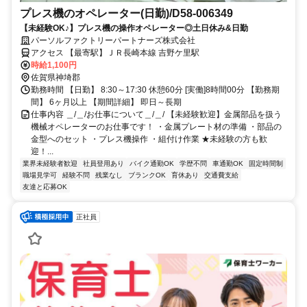
プレス機のオペレーター(日勤)/D58-006349
【未経験OK♪】プレス機の操作オペレーター◎土日休み&日勤
パーソルファクトリーパートナーズ株式会社
アクセス 【最寄駅】ＪＲ長崎本線 吉野ケ里駅
時給1,100円
佐賀県神埼郡
勤務時間 【日勤】 8:30～17:30 休憩60分 [実働]8時間00分 【勤務期
間】 6ヶ月以上 【期間詳細】 即日～長期
仕事内容 ＿/＿/お仕事について＿/＿/ 【未経験歓迎】金属部品を扱う
機械オペレーターのお仕事です！ ・金属プレート材の準備 ・部品の
金型へのセット ・プレス機操作 ・組付け作業 ★未経験の方も歓
迎！...
業界未経験者歓迎
社員登用あり
バイク通勤OK
学歴不問
車通勤OK
固定時間制
職場見学可
経験不問
残業なし
ブランクOK
育休あり
交通費支給
友達と応募OK
正社員