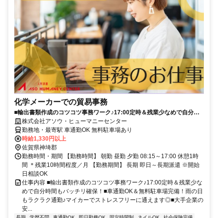
化学メーカーでの貿易事務
■輸出書類作成のコツコツ事務ワーク♪17:00定時＆残業少なめで自分時
間もバッチリ確保！■車通勤O…
株式会社アソウ・ヒューマニーセンター
勤務地・最寄駅 車通勤OK 無料駐車場あり
時給1,330円以上
佐賀県神埼郡
勤務時間・期間 【勤務時間】 朝勤 昼勤 夕勤 08:15～17:00 休憩1時
間 ＊残業10時間程度／月 【勤務期間】 長期 即日～長期派遣 ※開始
日相談OK
仕事内容 ■輸出書類作成のコツコツ事務ワーク♪17:00定時＆残業少な
めで自分時間もバッチリ確保！■車通勤OK＆無料駐車場完備！雨の日
もラクラク通勤♪マイカーでストレスフリーに通えます◎■大手企業の
安...
長期
学歴不問
車通勤OK
即日勤務OK
固定時間制
ネイルOK
社会保険完備