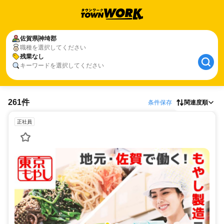
佐賀県
神埼郡
職種を選択してください
残業なし
キーワードを選択してください
261件
条件保存
関連度順
正社員