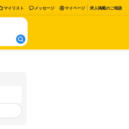
マイリスト
メッセージ
マイページ
求人掲載のご相談