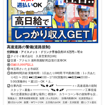
高速道路の警備(道路規制)
空調制服・アイスメット・ドリンク手当◎月37.5万円～可☆
テイケイ株式会社 久喜営業所[186]
交通・アクセス 浦和美園駅周辺/直行直帰OK
日給15,000円以上
埼玉県さいたま市緑区
勤務時間詳細 実働時間：1日あたり8時間 平均勤務日数：1ヶ月あた
り4日 〜 20日 ■■日勤■■8:00～17:00(実働8h) ■■夜勤■■20:00～
5:00(実働8h) ＊週1日～OK ＊土...
仕事内容 ━━━━━┛ ◥◣◆◢◤ ┗━━━━━ ⭐＜高速道路の規制
スタッフ＞募集⭐ ━━━━━┓ ◥◣◆◢◤ ┏━━━━━ ✅工事現場
等の交通規制が必要な場所に 標識や、カラーコーン等の規制帯を設...
制服あり
業界未経験者歓迎
短期（3ヵ月以内）
扶養内勤務OK
社員登用あり
週1日からOK
副業・WワークOK
土日祝のみOK
主婦・主夫歓迎
週1シフト提出