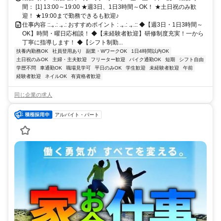
間： [1] 13:00～19:00 ★週3日、1日3時間～OK！ ★土日祝のみ歓
迎！ ★19:00まで勤務できるも歓迎♪
仕事内容 ::.｡.: .｡.: おすすめポイント : .｡.: .｡.:: ◆【週3日・1日3時間～
OK】時間・曜日応相談！ ◆【未経験者歓迎】研修制度充実！一から
丁寧に指導します！ ◆【シフト制勤...
扶養内勤務OK
社員登用あり
副業・WワークOK
1日4時間以内OK
土日祝のみOK
主婦・主夫歓迎
フリーター歓迎
バイク通勤OK
短期
シフト自由
学歴不問
車通勤OK
職場見学可
平日のみOK
学生歓迎
未経験者歓迎
午前
経験者歓迎
ネイルOK
有資格者歓迎
同じ企業の求人
アルバイト・パート