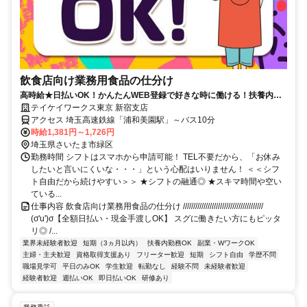
飲食店向け業務用食品の仕分け
高時給★日払いOK！かんたんWEB登録で好きな時に働ける！扶養内や
Wワークにも♪お友達との応募歓迎！
テイケイワークス東京 新宿支店
アクセス 埼玉高速鉄線「浦和美園駅」～バス10分
時給1,381円～1,726円
埼玉県さいたま市緑区
勤務時間 シフトはスマホから申請可能！ TEL不要だから、「お休み
したいと言いにくいな・・・」という心配はいりません！ ＜＜シフ
ト自由だから続けやすい＞＞ ★シフトの融通◎ ★スキマ時間や空い
ている...
仕事内容 飲食店向け業務用食品の仕分け ///////////////////////////////////////
(σ'u')σ【全額日払い・現金手渡しOK】 スグに働きたい方にもピッタ
リ◎ /...
業界未経験者歓迎
短期（3ヵ月以内）
扶養内勤務OK
副業・WワークOK
主婦・主夫歓迎
資格取得支援あり
フリーター歓迎
短期
シフト自由
学歴不問
職場見学可
平日のみOK
学生歓迎
転勤なし
経験不問
未経験者歓迎
経験者歓迎
週払いOK
即日払いOK
研修あり