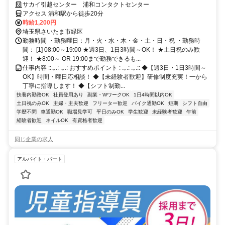
OK◎土日祝勤務できる方歓迎♪
サカイ引越センター 浦和コンタクトセンター
アクセス 浦和駅から徒歩20分
時給1,200円
埼玉県さいたま市緑区
勤務時間 ・勤務曜日：月・火・水・木・金・土・日・祝 ・勤務時
間： [1] 08:00～19:00 ★週3日、1日3時間～OK！ ★土日祝のみ歓
迎！ ★8:00～ OR 19:00まで勤務できるも...
仕事内容 ::.｡.: .｡.: おすすめポイント : .｡.: .｡.:: ◆【週3日・1日3時間～
OK】時間・曜日応相談！ ◆【未経験者歓迎】研修制度充実！一から
丁寧に指導します！ ◆【シフト制勤...
扶養内勤務OK
社員登用あり
副業・WワークOK
1日4時間以内OK
土日祝のみOK
主婦・主夫歓迎
フリーター歓迎
バイク通勤OK
短期
シフト自由
学歴不問
車通勤OK
職場見学可
平日のみOK
学生歓迎
未経験者歓迎
午前
経験者歓迎
ネイルOK
有資格者歓迎
同じ企業の求人
アルバイト・パート