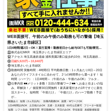
WEB面接可、午前のみ午後のみ勤務も可の警備【埼玉
県さいたま市緑区】
1日4時間/週2日～OK！直行直帰！勤務初日から給与GETも可能/寮完備
＆携帯貸与♪
株式会社MKR 埼玉県さいたま市緑区エリア
アクセス 埼玉高速鉄道線 浦和美園2番口徒歩約10分、埼玉高速鉄道
線 東川口3番口徒歩約43分、埼玉高速鉄道線 東川口3番口徒歩約43分
日給5,920円～10,840円
埼玉県さいたま市緑区エリア(大宮駅、さいたま新都心駅、浦和駅、
埼玉県さいたま市緑区
浦和美園駅、東浦和駅)
勤務時間 実働時間：4時間/日 平均勤務日数：1ヶ月あたり8日～20日
あなたのライフスタイルに合わせて、2つの時間帯から選べます！ 短
時間（ハーフ）：1日4時間～（午前のみ・午後のみOK） フルタ...
仕事内容 ■■メリット多数！注目の警備ワーク■■ ＼お金と住まいの悩
み、即解決！／ 個室寮30日間無料！家具家電付きの1Rですぐに新生
活スタート。 短時間 「午前だけ」「午後だけ」のハーフ勤務！予定
が...
制服あり
短期（3ヵ月以内）
扶養内勤務OK
副業・WワークOK
1日4時間以内OK
土日祝のみOK
主婦・主夫歓迎
60代も応募可
フリーター歓迎
短期
シフト自由
学歴不問
即日勤務OK
平日のみOK
学生歓迎
未経験者歓迎