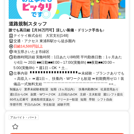
道路規制スタッフ
誰でも高日給【月36万円可】涼しい装備・ドリンク手当も♪
テイケイ株式会社 大宮支社[148]
交通・アクセス 東浦和駅から徒歩圏内
日給14,500円以上
埼玉県さいたま市緑区
勤務時間詳細 実働時間：1日あたり8時間 平均勤務日数：1ヶ月あた
り4日 〜 20日 ■■日勤■■8:00～17:00(実働8h) ■■夜勤■■20:00～
5:00(実働8h) ＊週1日～OK ＊土...
仕事内容 ▝▝▝▝▝▝▝▝▝▝▝▝▝▝▝▝▝▝ ⏩未経験・ブランクありでも
＜高収入＞ ⏩週1日～、扶養内・Wワークも歓迎 ⏩初期費用ゼロ！装
備品一式無料支給 ￣￣￣￣￣￣￣￣￣￣￣￣￣￣￣￣￣￣ ⭐⭐...
制服あり
業界未経験者歓迎
短期（3ヵ月以内）
扶養内勤務OK
社員登用あり
週1日からOK
副業・WワークOK
土日祝のみOK
主婦・主夫歓迎
週1シフト提出
60代も応募可
資格取得支援あり
フリーター歓迎
短期
早朝
シフト自由
学歴不問
平日のみOK
学生歓迎
経験不問
アルバイト・パート