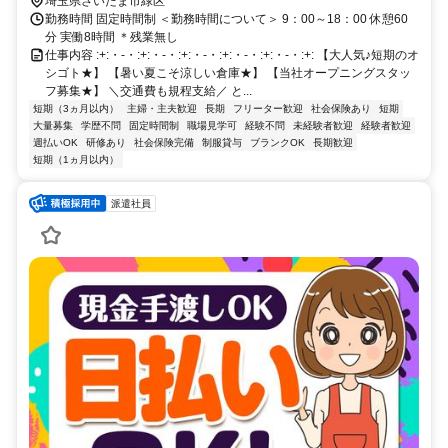
タジアムからスグ
埼玉県さいたま市緑区
勤務時間 固定時間制 ＜勤務時間について＞ 9：00～18：00 休憩60
分 実働8時間 ＊残業無し
仕事内容 :+:・-・:+:・-・:+:・-・:+:・-・:+:・-・:+: 【大人気♪短期のオ
シゴト★】 【暑い夏こそ涼しい倉庫★】 【当社オープニングスタッ
フ募集★】 ＼交通費も規程支給／ と...
短期（3ヵ月以内）
主婦・主夫歓迎
長期
フリーター歓迎
社会保険あり
短期
大量募集
学歴不問
固定時間制
職場見学可
経験不問
未経験者歓迎
経験者歓迎
週払いOK
研修あり
社会保険完備
制服貸与
ブランクOK
長期歓迎
短期（1ヵ月以内）
派遣社員