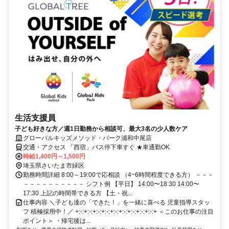
生活支援員
子ども好きな方／週1日勤務から相談可、最大3名の少人数ケア
グローバルキッズメソッド・パーク浦和中尾店
交通・アクセス 「西宿」バス停下車すぐ ★車通勤OK
時給1,400円～1,500円
埼玉県さいたま市緑区
勤務時間詳細 8:00～19:00で応相談 （4~6時間程度できる方） －－－
－－－－－－－－－－ シフト例 【平日】 14:00〜18:30 14:00〜
17:30 上記の時間帯できる方 【土・祝...
仕事内容 ＼子ども達の「できた！」を一緒に喜べる 児童指導スタッ
フ 積極採用中！／ +:-:+:-:+:-:+:-:+:-:+:-:+:-:+:-:+:-:+ ＜このお仕事の注目
ポイント＞ ・帰宅後は...