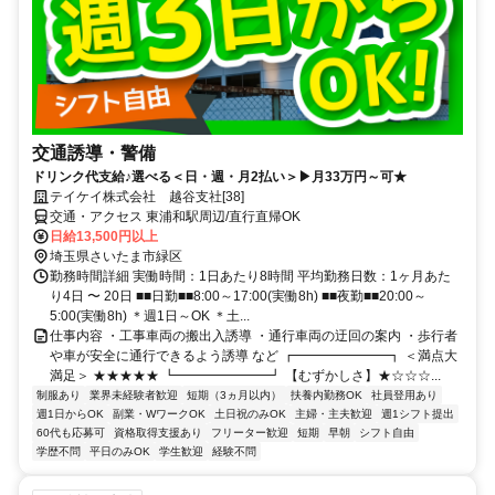
交通誘導・警備
ドリンク代支給♪選べる＜日・週・月2払い＞▶月33万円～可★
テイケイ株式会社 越谷支社[38]
交通・アクセス 東浦和駅周辺/直行直帰OK
日給13,500円以上
埼玉県さいたま市緑区
勤務時間詳細 実働時間：1日あたり8時間 平均勤務日数：1ヶ月あた
り4日 〜 20日 ■■日勤■■8:00～17:00(実働8h) ■■夜勤■■20:00～
5:00(実働8h) ＊週1日～OK ＊土...
仕事内容 ・工事車両の搬出入誘導 ・通行車両の迂回の案内 ・歩行者
や車が安全に通行できるよう誘導 など ┏━━━━━━━┓ ＜満点大
満足＞ ★★★★★ ┗━━━━━━━┛ 【むずかしさ】★☆☆☆...
制服あり
業界未経験者歓迎
短期（3ヵ月以内）
扶養内勤務OK
社員登用あり
週1日からOK
副業・WワークOK
土日祝のみOK
主婦・主夫歓迎
週1シフト提出
60代も応募可
資格取得支援あり
フリーター歓迎
短期
早朝
シフト自由
学歴不問
平日のみOK
学生歓迎
経験不問