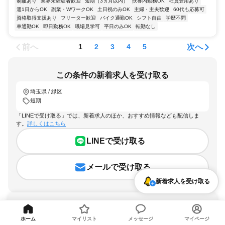
制服あり
業界未経験者歓迎
短期（3ヵ月以内）
扶養内勤務OK
社員登用あり
週1日からOK
副業・WワークOK
土日祝のみOK
主婦・主夫歓迎
60代も応募可
資格取得支援あり
フリーター歓迎
バイク通勤OK
シフト自由
学歴不問
車通勤OK
即日勤務OK
職場見学可
平日のみOK
転勤なし
前へ
次へ
1
2
3
4
5
この条件の新着求人を受け取る
埼玉県 / 緑区
短期
「LINEで受け取る」では、新着求人のほか、おすすめ情報なども配信しま
す。
詳しくはこちら
LINEで受け取る
メールで受け取る
新着求人を受け取る
ホーム
マイリスト
メッセージ
マイページ