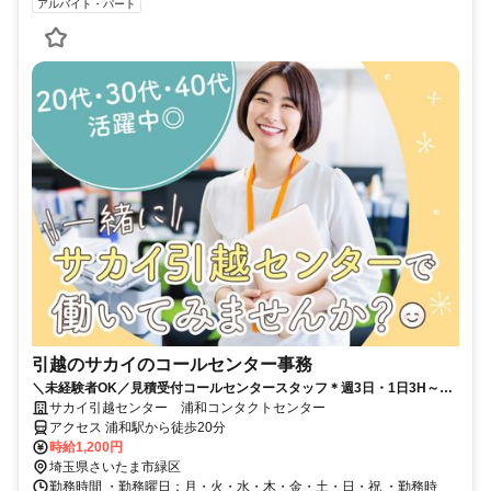
アルバイト・パート
引越のサカイのコールセンター事務
＼未経験者OK／見積受付コールセンタースタッフ＊週3日・1日3H～
OK◎土日祝勤務できる方歓迎♪
サカイ引越センター 浦和コンタクトセンター
アクセス 浦和駅から徒歩20分
時給1,200円
埼玉県さいたま市緑区
勤務時間 ・勤務曜日：月・火・水・木・金・土・日・祝 ・勤務時