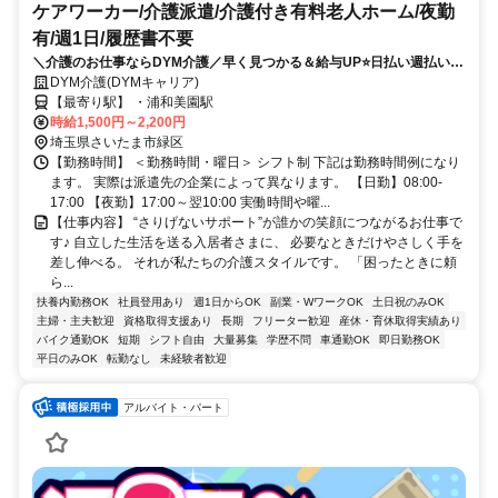
ケアワーカー/介護派遣/介護付き有料老人ホーム/夜勤
有/週1日/履歴書不要
＼介護のお仕事ならDYM介護／早く見つかる＆給与UP⭐️日払い週払い
OK⭐️希望シフトで無理なく働ける✨
DYM介護(DYMキャリア)
【最寄り駅】 ・浦和美園駅
時給1,500円～2,200円
埼玉県さいたま市緑区
【勤務時間】 ＜勤務時間・曜日＞ シフト制 下記は勤務時間例になり
ます。 実際は派遣先の企業によって異なります。 【日勤】08:00-
17:00 【夜勤】17:00～翌10:00 実働時間や曜...
【仕事内容】 “さりげないサポート”が誰かの笑顔につながるお仕事で
す♪ 自立した生活を送る入居者さまに、 必要なときだけやさしく手を
差し伸べる。 それが私たちの介護スタイルです。 「困ったときに頼
ら...
扶養内勤務OK
社員登用あり
週1日からOK
副業・WワークOK
土日祝のみOK
主婦・主夫歓迎
資格取得支援あり
長期
フリーター歓迎
産休・育休取得実績あり
バイク通勤OK
短期
シフト自由
大量募集
学歴不問
車通勤OK
即日勤務OK
平日のみOK
転勤なし
未経験者歓迎
アルバイト・パート