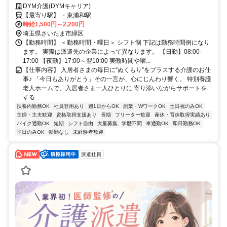
に合わせて柔軟シフト✨
DYM介護(DYMキャリア)
【最寄り駅】 ・東浦和駅
時給1,500円～2,200円
埼玉県さいたま市緑区
【勤務時間】 ＜勤務時間・曜日＞ シフト制 下記は勤務時間例になり
ます。 実際は派遣先の企業によって異なります。 【日勤】08:00-
17:00 【夜勤】17:00～翌10:00 実働時間や曜...
【仕事内容】 入居者さまの毎日に“ぬくもり”をプラスする介護のお仕
事♪ 「今日もありがとう」その一言が、心にじんわり響く。 特別養護
老人ホームで、入居者さま一人ひとりに 寄り添いながらサポートを
する...
扶養内勤務OK
社員登用あり
週1日からOK
副業・WワークOK
土日祝のみOK
主婦・主夫歓迎
資格取得支援あり
長期
フリーター歓迎
産休・育休取得実績あり
バイク通勤OK
短期
シフト自由
大量募集
学歴不問
車通勤OK
即日勤務OK
平日のみOK
転勤なし
未経験者歓迎
派遣社員