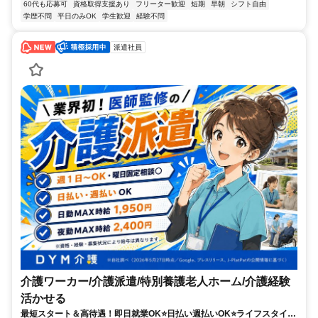
60代も応募可
資格取得支援あり
フリーター歓迎
短期
早朝
シフト自由
学歴不問
平日のみOK
学生歓迎
経験不問
派遣社員
介護ワーカー/介護派遣/特別養護老人ホーム/介護経験
活かせる
最短スタート＆高待遇！即日就業OK⭐️日払い週払いOK⭐️ライフスタイル