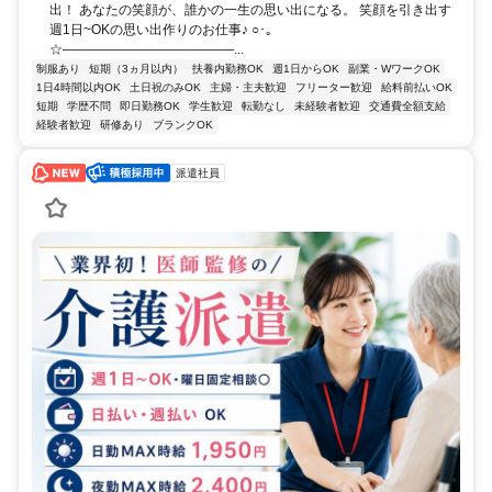
出！ あなたの笑顔が、誰かの一生の思い出になる。 笑顔を引き出す
週1日~OKの思い出作りのお仕事♪ ○･｡
☆―――――――――――――...
制服あり
短期（3ヵ月以内）
扶養内勤務OK
週1日からOK
副業・WワークOK
1日4時間以内OK
土日祝のみOK
主婦・主夫歓迎
フリーター歓迎
給料前払いOK
短期
学歴不問
即日勤務OK
学生歓迎
転勤なし
未経験者歓迎
交通費全額支給
経験者歓迎
研修あり
ブランクOK
派遣社員