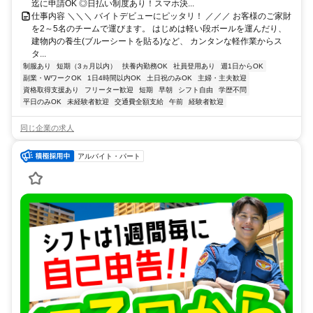
迄に申請OK ◎日払い制度あり！スマホ決...
仕事内容 ＼＼＼ バイトデビューにピッタリ！ ／／／ お客様のご家財
を2～5名のチームで運びます。 はじめは軽い段ボールを運んだり、
建物内の養生(ブルーシートを貼る)など、 カンタンな軽作業からス
タ...
制服あり
短期（3ヵ月以内）
扶養内勤務OK
社員登用あり
週1日からOK
副業・WワークOK
1日4時間以内OK
土日祝のみOK
主婦・主夫歓迎
資格取得支援あり
フリーター歓迎
短期
早朝
シフト自由
学歴不問
平日のみOK
未経験者歓迎
交通費全額支給
午前
経験者歓迎
同じ企業の求人
アルバイト・パート