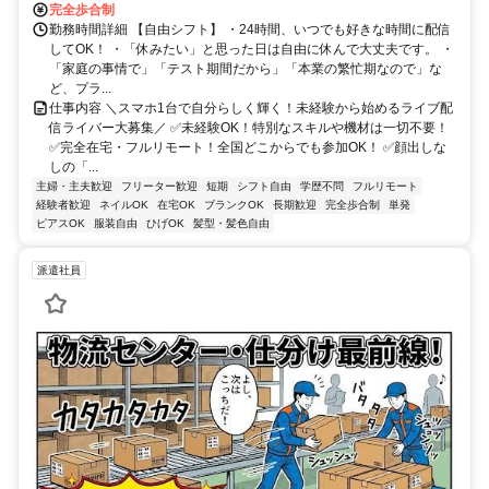
完全歩合制
勤務時間詳細 【自由シフト】 ・24時間、いつでも好きな時間に配信
してOK！ ・「休みたい」と思った日は自由に休んで大丈夫です。 ・
「家庭の事情で」「テスト期間だから」「本業の繁忙期なので」な
ど、プラ...
仕事内容 ＼スマホ1台で自分らしく輝く！未経験から始めるライブ配
信ライバー大募集／ ✅未経験OK！特別なスキルや機材は一切不要！
✅完全在宅・フルリモート！全国どこからでも参加OK！ ✅顔出しな
しの「...
主婦・主夫歓迎
フリーター歓迎
短期
シフト自由
学歴不問
フルリモート
経験者歓迎
ネイルOK
在宅OK
ブランクOK
長期歓迎
完全歩合制
単発
ピアスOK
服装自由
ひげOK
髪型・髪色自由
派遣社員