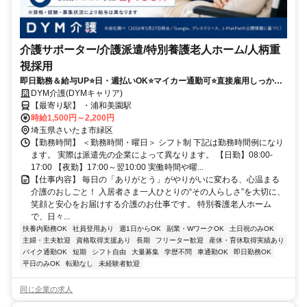
介護サポーター/介護派遣/特別養護老人ホーム/人柄重
視採用
即日勤務＆給与UP⭐️日・週払いOK⭐️マイカー通勤可⭐️直接雇用しっかり
サポート＆シフト相談OK✨
DYM介護(DYMキャリア)
【最寄り駅】 ・浦和美園駅
時給1,500円～2,200円
埼玉県さいたま市緑区
【勤務時間】 ＜勤務時間・曜日＞ シフト制 下記は勤務時間例になり
ます。 実際は派遣先の企業によって異なります。 【日勤】08:00-
17:00 【夜勤】17:00～翌10:00 実働時間や曜...
【仕事内容】 毎日の「ありがとう」がやりがいに変わる、心温まる
介護のおしごと！ 入居者さま一人ひとりの“その人らしさ”を大切に、
笑顔と安心をお届けする介護のお仕事です。 特別養護老人ホーム
で、日々...
扶養内勤務OK
社員登用あり
週1日からOK
副業・WワークOK
土日祝のみOK
主婦・主夫歓迎
資格取得支援あり
長期
フリーター歓迎
産休・育休取得実績あり
バイク通勤OK
短期
シフト自由
大量募集
学歴不問
車通勤OK
即日勤務OK
平日のみOK
転勤なし
未経験者歓迎
同じ企業の求人