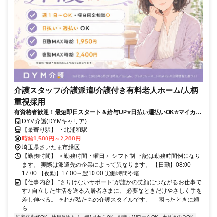
介護スタッフ/介護派遣/介護付き有料老人ホーム/人柄
重視採用
有資格者歓迎！最短即日スタート＆給与UP⭐️日払い週払いOK⭐️マイカー
通勤可＆希望シフト柔軟対応✨
DYM介護(DYMキャリア)
【最寄り駅】 ・北浦和駅
時給1,500円～2,200円
埼玉県さいたま市緑区
【勤務時間】 ＜勤務時間・曜日＞ シフト制 下記は勤務時間例になり
ます。 実際は派遣先の企業によって異なります。 【日勤】08:00-
17:00 【夜勤】17:00～翌10:00 実働時間や曜...
【仕事内容】 “さりげないサポート”が誰かの笑顔につながるお仕事で
す♪ 自立した生活を送る入居者さまに、 必要なときだけやさしく手を
差し伸べる。 それが私たちの介護スタイルです。 「困ったときに頼
ら...
扶養内勤務OK
社員登用あり
週1日からOK
副業・WワークOK
土日祝のみOK