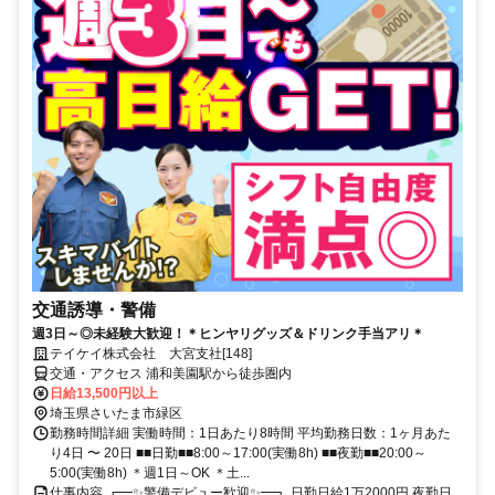
交通誘導・警備
週3日～◎未経験大歓迎！＊ヒンヤリグッズ＆ドリンク手当アリ＊
テイケイ株式会社 大宮支社[148]
交通・アクセス 浦和美園駅から徒歩圏内
日給13,500円以上
埼玉県さいたま市緑区
勤務時間詳細 実働時間：1日あたり8時間 平均勤務日数：1ヶ月あた
り4日 〜 20日 ■■日勤■■8:00～17:00(実働8h) ■■夜勤■■20:00～
5:00(実働8h) ＊週1日～OK ＊土...
仕事内容 ┏━✨警備デビュー歓迎✨━┓ 日勤日給1万2000円 夜勤日