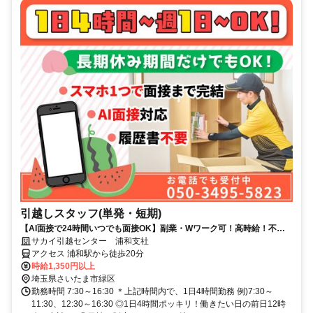
引越しスタッフ(単発・短期)
【AI面接で24時間いつでも面接OK】副業・Wワーク可！高時給！不規
則なシフトも◎短期・週1・1日4H～OK！
サカイ引越センター 浦和支社
アクセス 浦和駅から徒歩20分
時給1,350円以上
埼玉県さいたま市緑区
勤務時間 7:30～16:30 ＊上記時間内で、1日4時間勤務 例)7:30～
11:30、12:30～16:30 ◎1日4時間ポッキリ！働きたい日の前日12時