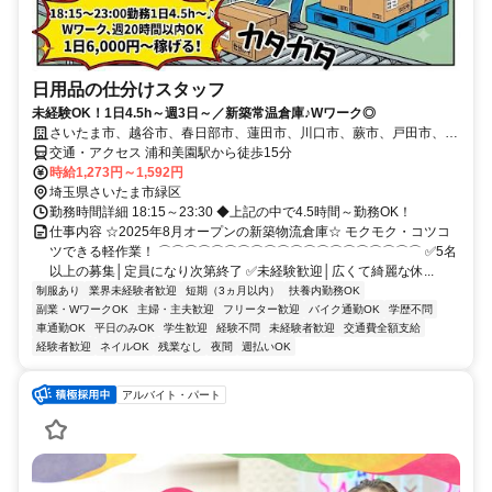
日用品の仕分けスタッフ
未経験OK！1日4.5h～週3日～／新築常温倉庫♪Wワーク◎
さいたま市、越谷市、春日部市、蓮田市、川口市、蕨市、戸田市、朝
霞市、白岡市、草加市、志木市、上尾市、久喜市、杉戸町
交通・アクセス 浦和美園駅から徒歩15分
時給1,273円～1,592円
埼玉県さいたま市緑区
勤務時間詳細 18:15～23:30 ◆上記の中で4.5時間～勤務OK！
仕事内容 ☆2025年8月オープンの新築物流倉庫☆ モクモク・コツコ
ツできる軽作業！ ⌒⌒⌒⌒⌒⌒⌒⌒⌒⌒⌒⌒⌒⌒⌒⌒⌒⌒⌒⌒ ✅5名
以上の募集│定員になり次第終了 ✅未経験歓迎│広くて綺麗な休...
制服あり
業界未経験者歓迎
短期（3ヵ月以内）
扶養内勤務OK
副業・WワークOK
主婦・主夫歓迎
フリーター歓迎
バイク通勤OK
学歴不問
車通勤OK
平日のみOK
学生歓迎
経験不問
未経験者歓迎
交通費全額支給
経験者歓迎
ネイルOK
残業なし
夜間
週払いOK
アルバイト・パート