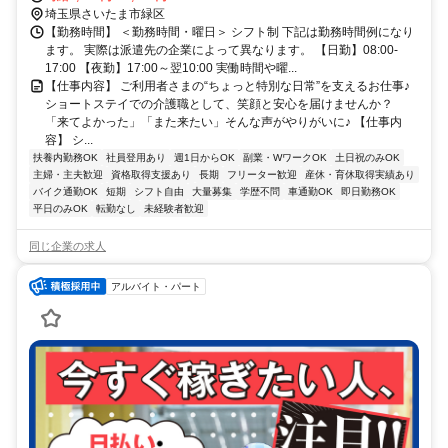
埼玉県さいたま市緑区
【勤務時間】 ＜勤務時間・曜日＞ シフト制 下記は勤務時間例になり
ます。 実際は派遣先の企業によって異なります。 【日勤】08:00-
17:00 【夜勤】17:00～翌10:00 実働時間や曜...
【仕事内容】 ご利用者さまの“ちょっと特別な日常”を支えるお仕事♪
ショートステイでの介護職として、笑顔と安心を届けませんか？
「来てよかった」「また来たい」そんな声がやりがいに♪ 【仕事内
容】 シ...
扶養内勤務OK
社員登用あり
週1日からOK
副業・WワークOK
土日祝のみOK
主婦・主夫歓迎
資格取得支援あり
長期
フリーター歓迎
産休・育休取得実績あり
バイク通勤OK
短期
シフト自由
大量募集
学歴不問
車通勤OK
即日勤務OK
平日のみOK
転勤なし
未経験者歓迎
同じ企業の求人
アルバイト・パート