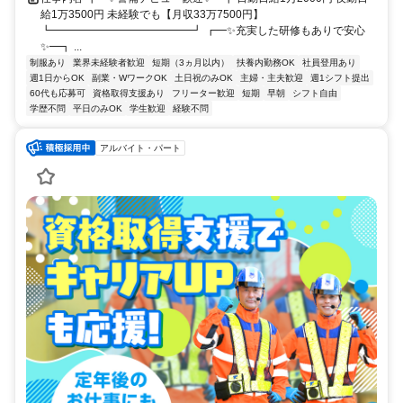
給1万3500円 未経験でも【月収33万7500円】
┗━━━━━━━━━━━━━┛ ┏━✨充実した研修もありで安心
✨━┓ ...
制服あり
業界未経験者歓迎
短期（3ヵ月以内）
扶養内勤務OK
社員登用あり
週1日からOK
副業・WワークOK
土日祝のみOK
主婦・主夫歓迎
週1シフト提出
60代も応募可
資格取得支援あり
フリーター歓迎
短期
早朝
シフト自由
学歴不問
平日のみOK
学生歓迎
経験不問
アルバイト・パート