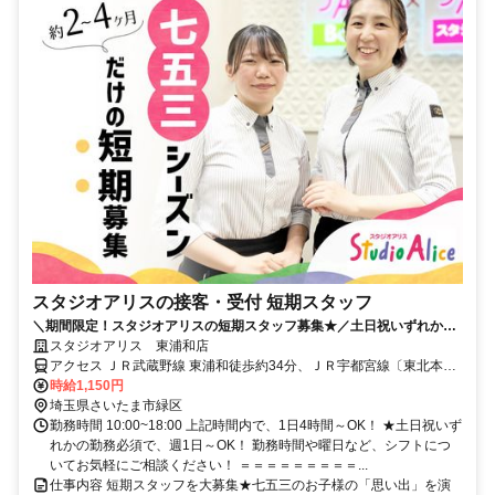
スタジオアリスの接客・受付 短期スタッフ
＼期間限定！スタジオアリスの短期スタッフ募集★／土日祝いずれかの
勤務必須で週1日、1日4h～OK！
スタジオアリス 東浦和店
アクセス ＪＲ武蔵野線 東浦和徒歩約34分、ＪＲ宇都宮線〔東北本
線〕・ＪＲ上野東京ライン/ＪＲ高崎線 浦和アトレ北口徒歩約44分、
時給1,150円
ＪＲ京浜東北線 浦和アトレ北口徒歩約44分 京浜東北線 浦和駅よりバ
埼玉県さいたま市緑区
ス15分 ※国道463号線沿い、中尾陸橋側
勤務時間 10:00~18:00 上記時間内で、1日4時間～OK！ ★土日祝いず
れかの勤務必須で、週1日～OK！ 勤務時間や曜日など、シフトにつ
いてお気軽にご相談ください！ ＝＝＝＝＝＝＝＝＝...
仕事内容 短期スタッフを大募集★七五三のお子様の「思い出」を演