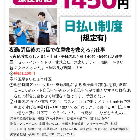
夜勤/閉店後のお店で在庫数を数えるお仕事
＜夜勤/接客なし＞週1～土日・平日のみも可！40代・50代も活躍中！
アセットインベントリー株式会社 大宮サテライト/棚卸 ※さいた
ま市緑区エリア管轄
アクセス さいたま市緑区及び近隣エリア
時給1,160円
埼玉県さいたま市緑区
勤務時間 21:00～翌6:00 ※勤務地による ※実働7時間(休憩有) ※週1
日～OK ※シフト自己申告制 シフト自己申告制で働きやすさ抜群◎ あ
なたの都合に合わせて無理なく働けます。 予定がない...
仕事内容 タイパ重視の方にオススメ！ココで働くメリット ■夜勤で効
率よく稼げる ■週1日～OK！空いてる日にサクッと働ける ■日払いOK
で急な出費に対応可 「今月ピンチ!!」「出費が…」なども大丈夫♪...
業界未経験者歓迎
短期（3ヵ月以内）
扶養内勤務OK
週1日からOK
副業・WワークOK
土日祝のみOK
主婦・主夫歓迎
フリーター歓迎
短期
シフト自由
学歴不問
車通勤OK
平日のみOK
学生歓迎
経験不問
未経験者歓迎
経験者歓迎
夜間
即日払いOK
ブランクOK