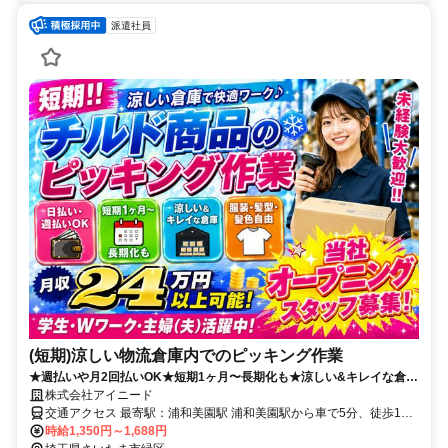
派遣社員
(短期)涼しい物流倉庫内でのピッキング作業
★週払いや月2回払いOK★短期1ヶ月〜長期化も★涼しい&キレイな倉庫
★服装・髪型・髪色自由★月収２４万円以上可能★当社オープニングス
株式会社アイニード
タッフ募集★
交通アクセス 最寄駅：浦和美園駅 浦和美園駅から車で5分、徒歩15
分 浦和ICから車で5分 ＊車・バイク・自転車通勤可能 ＊さいたまス
時給1,350円～1,688円