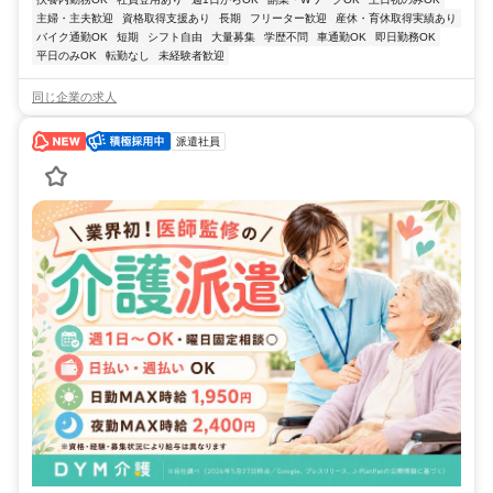
主婦・主夫歓迎
資格取得支援あり
長期
フリーター歓迎
産休・育休取得実績あり
バイク通勤OK
短期
シフト自由
大量募集
学歴不問
車通勤OK
即日勤務OK
平日のみOK
転勤なし
未経験者歓迎
同じ企業の求人
派遣社員