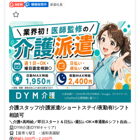
派遣社員
介護スタッフ/介護派遣/ショートステイ/夜勤有/シフト
相談可
＼介護×高時給／即日スタート＆日払い週払いOK⭐️車通勤&シフト自由⭐️
直接雇用サポート✨
DYM介護(DYMキャリア)
【最寄り駅】 ・浦和美園駅
時給1,500円～2,200円