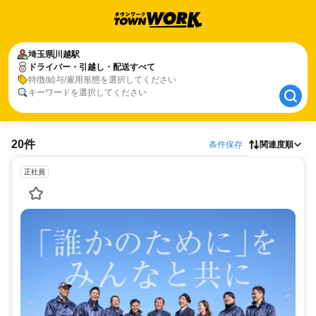
埼玉県
埼玉県
川越駅
川越駅
ドライバー・引越し・配送すべて
ドライバー・引越し・配送すべて
特徴/給与/雇用形態を選択してください
キーワードを選択してください
20件
条件保存
関連度順
正社員