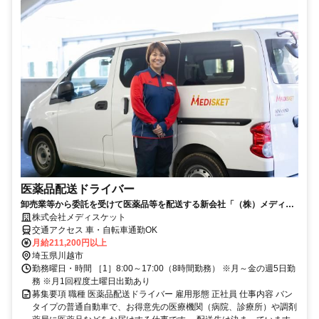
医薬品配送ドライバー
卸売業等から委託を受けて医薬品等を配送する新会社「（株）メディス
ケット」で新しいスタ－トをしませんか
株式会社メディスケット
交通アクセス 車・自転車通勤OK
月給211,200円以上
埼玉県川越市
勤務曜日・時間 ［1］8:00～17:00（8時間勤務） ※月～金の週5日勤
務 ※月1回程度土曜日出勤あり
募集要項 職種 医薬品配送ドライバー 雇用形態 正社員 仕事内容 バン
タイプの普通自動車で、お得意先の医療機関（病院、診療所）や調剤