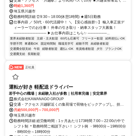
交通・アクセス 「川越駅」より民間バスで10分 ★川越警察署近く ★
交通費全額支給
時給1,360円
埼玉県川越市
勤務時間詳細 ⏰9:30～18:00(休憩1時間) ★週5日勤務
仕事内容 ／ 50代・60代活躍中！ ＼ 【安心感抜群✨】 輸入車正規デ
ィーラーでのお仕事！ 外車の引き取り・納車スタッフ大募集！
──────────── ▶お仕事内容はこちら✨ ───────...
業界未経験者歓迎
主婦・主夫歓迎
60代も応募可
フリーター歓迎
給料前払いOK
学歴不問
車通勤OK
固定時間制
職場見学可
経験不問
未経験者歓迎
交通費全額支給
午前
経験者歓迎
週払いOK
有資格者歓迎
夕方
ブランクOK
交通費支給
長期歓迎
正社員
運転が好き 軽配送ドライバー
若手中心の職場｜未経験入社が多数｜社用車完備｜安定業界
株式会社KAWANAGO GROUP
交通・アクセス 川越駅近くの集荷場で荷物をピックアップし、担当
エリアに配送いただきます。
月給500,000円～700,000円
埼玉県川越市
勤務時間詳細 総労働時間：1ヶ月あたり173時間 7:00～22:00の中で
シフト制 ＊勤務時間ご相談下さい！ シフト例 ・9時00分～19時00分
・8時00分～18時00分