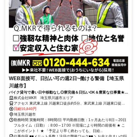
WEB面接可、日払い可の週2日~働ける警備【埼玉県
川越市】
バイク貸与で暑い日中移動なし◎寮完備＆日払いOK＆豊富な仕事量★仕
事が早く終わった時でも日給保証◎
株式会社MKR 埼玉県川越市エリア
アクセス 東武東上線 川越東口徒歩約5分、東武東上線 川越東口徒歩
約5分、西武新宿線 本川越東口徒歩約8分 埼玉県川越市エリア(的場
日給10,840円
駅、笠幡駅、さいたま新都心駅)
埼玉県川越市
勤務時間 実働時間：8時間/日 平均勤務日数：1ヶ月あたり8日～20日
フルタイム（日勤）：8:00～17:00 ※現場により時間の前後有 ★ こ
こがポイント！ ★ 「予定より早く終わっても、日給...
仕事内容 ■■メリット多数！注目の警備ワーク■■ ＼お金と住まいの悩