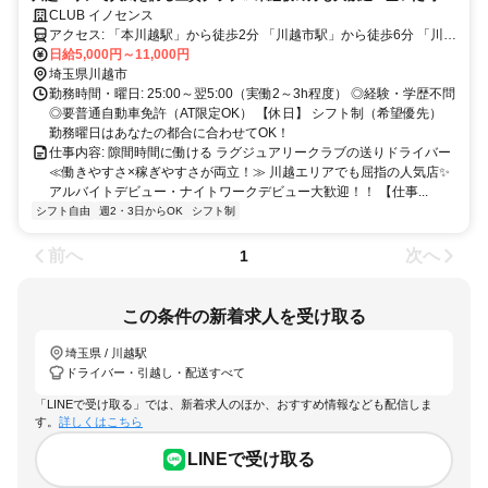
で効率よく稼げる環境です♪ 車お持ち込みできる方歓迎◎
CLUB イノセンス
アクセス: 「本川越駅」から徒歩2分 「川越市駅」から徒歩6分 「川越
駅」からもアクセス良好◎ ＼駅チカで通勤ラクラク♪／ 川越は【住み
日給5,000円～11,000円
やすさ×華やかさ】のバランスが抜群な街！ 観光地としても人気で、
埼玉県川越市
駅前には飲食店やショッピング施設も充実✨ 仕事前後にちょっと寄り
勤務時間・曜日: 25:00～翌5:00（実働2～3h程度） ◎経験・学歴不問
道するのも楽しみのひとつです♪ 駅近だから、天気が悪い日でもスト
◎要普通自動車免許（AT限定OK） 【休日】 シフト制（希望優先）
レスなく通勤できます◎
勤務曜日はあなたの都合に合わせてOK！
仕事内容: 隙間時間に働ける ラグジュアリークラブの送りドライバー
≪働きやすさ×稼ぎやすさが両立！≫ 川越エリアでも屈指の人気店✨
アルバイトデビュー・ナイトワークデビュー大歓迎！！ 【仕事...
シフト自由
週2・3日からOK
シフト制
前へ
次へ
1
この条件の新着求人を受け取る
埼玉県 / 川越駅
ドライバー・引越し・配送すべて
「LINEで受け取る」では、新着求人のほか、おすすめ情報なども配信しま
す。
詳しくはこちら
LINEで受け取る