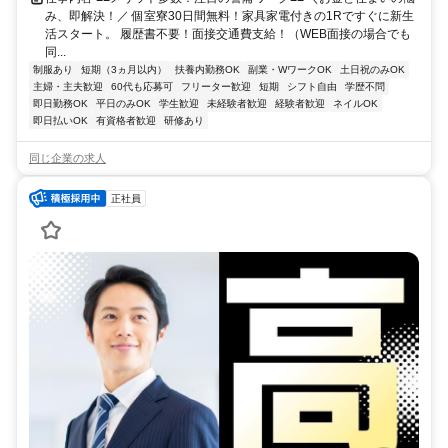
み、即解決！／ 個室寮30日間無料！家具家電付きの1Rですぐに新生
活スタート。 履歴書不要！面接交通費支給！（WEB面接の場合でも
同...
制服あり
短期（3ヵ月以内）
扶養内勤務OK
副業・WワークOK
土日祝のみOK
主婦・主夫歓迎
60代も応募可
フリーター歓迎
短期
シフト自由
学歴不問
即日勤務OK
平日のみOK
学生歓迎
未経験者歓迎
経験者歓迎
ネイルOK
即日払いOK
有資格者歓迎
研修あり
同じ企業の求人
正社員