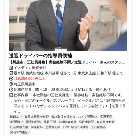
送迎ドライバーの指導員候補
【川越市／正社員募集】実務経験不問／送迎ドライバーさんのスタッフ
管理です／会社負担で大型免許取得可能
イメディカ株式会社
最寄駅 西武新宿線 本川越駅 徒歩で1分 東武東上線 川越市駅 徒歩で3
分
月給250,000円以上
埼玉県川越市
勤務時間 9：00～18：00 ※現場により変動する可能性あり
仕事内容 〈本社勤務の正社員募集〉 業界経験・実務経験不問です。
安心・安定のイーグルバスグループ！ (イーグルバスは川越市内を巡
回する レトロなボンネットバスを運行している会社です) 【送迎ドラ
イ...
制服あり
業界未経験者歓迎
資格取得支援あり
バイク通勤OK
学歴不問
車通勤OK
固定時間制
経験不問
未経験者歓迎
経験者歓迎
有資格者歓迎
社会保険完備
制服貸与
交通費支給
日中
駅近5分以内
土日祝休み
賞与年2回あり