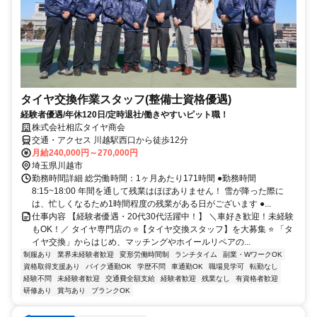
タイヤ交換作業スタッフ(整備士資格優遇)
経験者優遇/年休120日/定時退社/働きやすいピット職！
株式会社相広タイヤ商会
交通・アクセス 川越駅西口から徒歩12分
月給240,000円～270,000円
埼玉県川越市
勤務時間詳細 総労働時間：1ヶ月あたり171時間 ●勤務時間
8:15~18:00 年間を通して残業はほぼありません！ 雪が降った際に
は、忙しくなるため1時間程度の残業がある日がございます ●...
仕事内容 【経験者優遇・20代30代活躍中！】 ＼車好き歓迎！未経験
もOK！／ タイヤ専門店の ⭐【タイヤ交換スタッフ】を大募集 ⭐ 「タ
イヤ交換」からはじめ、マッチングやホイールリペアの...
制服あり
業界未経験者歓迎
変形労働時間制
ランチタイム
副業・WワークOK
資格取得支援あり
バイク通勤OK
学歴不問
車通勤OK
職場見学可
転勤なし
経験不問
未経験者歓迎
交通費全額支給
経験者歓迎
残業なし
有資格者歓迎
研修あり
賞与あり
ブランクOK