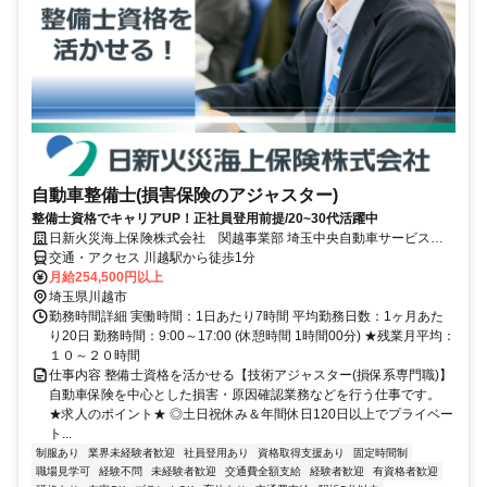
自動車整備士(損害保険のアジャスター)
整備士資格でキャリアUP！正社員登用前提/20~30代活躍中
日新火災海上保険株式会社 関越事業部 埼玉中央自動車サービスグ
ループ 埼玉西サービスセンター
交通・アクセス 川越駅から徒歩1分
月給254,500円以上
埼玉県川越市
勤務時間詳細 実働時間：1日あたり7時間 平均勤務日数：1ヶ月あた
り20日 勤務時間：9:00～17:00 (休憩時間 1時間00分) ★残業月平均：
１０～２０時間
仕事内容 整備士資格を活かせる【技術アジャスター(損保系専門職)】
自動車保険を中心とした損害・原因確認業務などを行う仕事です。
★求人のポイント★ ◎土日祝休み＆年間休日120日以上でプライベー
ト...
制服あり
業界未経験者歓迎
社員登用あり
資格取得支援あり
固定時間制
職場見学可
経験不問
未経験者歓迎
交通費全額支給
経験者歓迎
有資格者歓迎