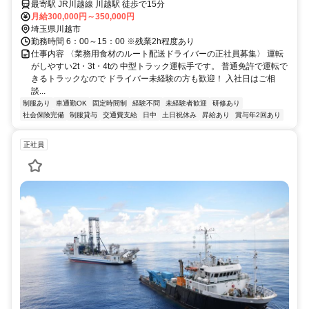
最寄駅 JR川越線 川越駅 徒歩で15分
月給300,000円～350,000円
埼玉県川越市
勤務時間 6：00～15：00 ※残業2h程度あり
仕事内容 〈業務用食材のルート配送ドライバーの正社員募集〉 運転
がしやすい2t・3t・4tの 中型トラック運転手です。 普通免許で運転で
きるトラックなので ドライバー未経験の方も歓迎！ 入社日はご相
談...
制服あり
車通勤OK
固定時間制
経験不問
未経験者歓迎
研修あり
社会保険完備
制服貸与
交通費支給
日中
土日祝休み
昇給あり
賞与年2回あり
正社員