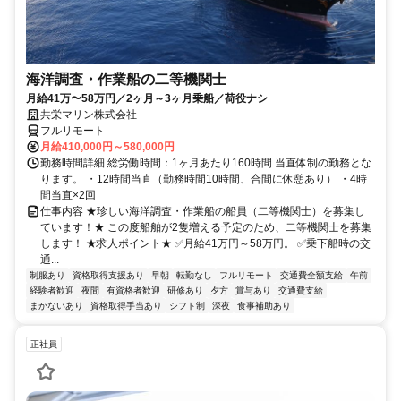
海洋調査・作業船の二等機関士
月給41万〜58万円／2ヶ月～3ヶ月乗船／荷役ナシ
共栄マリン株式会社
フルリモート
月給410,000円～580,000円
勤務時間詳細 総労働時間：1ヶ月あたり160時間 当直体制の勤務とな
ります。 ・12時間当直（勤務時間10時間、合間に休憩あり） ・4時
間当直×2回
仕事内容 ★珍しい海洋調査・作業船の船員（二等機関士）を募集し
ています！★ この度船舶が2隻増える予定のため、二等機関士を募集
します！ ★求人ポイント★ ✅月給41万円～58万円。 ✅乗下船時の交
通...
制服あり
資格取得支援あり
早朝
転勤なし
フルリモート
交通費全額支給
午前
経験者歓迎
夜間
有資格者歓迎
研修あり
夕方
賞与あり
交通費支給
まかないあり
資格取得手当あり
シフト制
深夜
食事補助あり
正社員