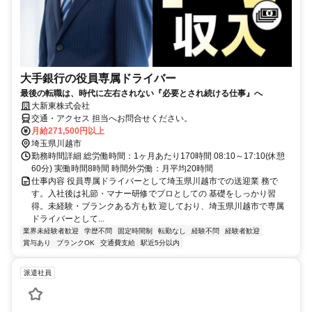
大手銀行の役員専属ドライバー
最後の転職は、時代に左右されない『必要とされ続ける仕事』へ
大新東株式会社
交通・アクセス 担当へお問合せください。
月給271,500円以上
埼玉県川越市
勤務時間詳細 総労働時間：1ヶ月あたり170時間 08:10～17:10(休憩
60分) 実働時間8時間 時間外労働：月平均20時間
仕事内容 役員専属ドライバーとして埼玉県川越市での送迎業 務で
す。入社後は礼節・マナー研修でプロとしての 基礎をしっかり習
得。未経験・ブランクある方も歓 迎しており、埼玉県川越市で専属
ドライバーとして...
業界未経験者歓迎
学歴不問
固定時間制
転勤なし
経験不問
経験者歓迎
賞与あり
ブランクOK
交通費支給
駅近5分以内
派遣社員