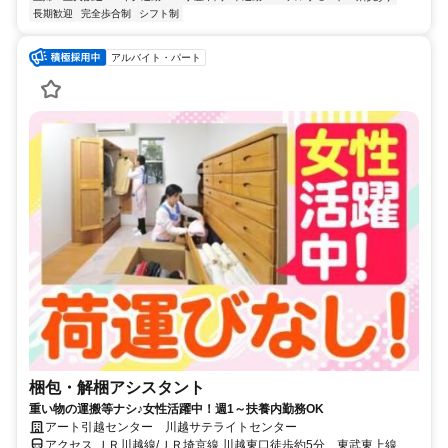
長期歓迎
完全歩合制
シフト制
アルバイト・パート
梱包・解梱アシスタント
重い物の運搬等ナシ♪女性活躍中！週1～扶養内勤務OK
アート引越センター 川越サテライトセンター
アクセス ＪＲ川越線/ＪＲ埼京線 川越東口徒歩約5分、東武東上線 川