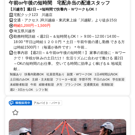
午前or午後の短時間 宅配弁当の配達スタッフ
【川越市】週2日～×短時間で扶養内・ＷワークもOK！
宅配クック123 川越店
交通・アクセス JR川越線・東武東上線「川越駅」より徒歩15分
時給1,200円～1,500円
埼玉県川越市
勤務時間詳細 ＜週2日～＆短時間もOK！＞ 9:00～12:00 / 14:00～
18:00 *平日は時給１２００円 ＊土日・午前午後の通し勤務 できる方
は時給1500円！（毎週が条件です） ＊午前...
仕事内容 【週2日～＆午前or午後の短時間！】 家事の前後に・Ｗワー
クで！ 学校が休みの土日だけ！ 生活リズムに合わせて働ける 週2日
～OKの短時間のお仕事。 空いてる時間に効率よく稼げる＆ 地域貢
献...
制服あり
扶養内勤務OK
社員登用あり
副業・WワークOK
1日4時間以内OK
土日祝のみOK
主婦・主夫歓迎
フリーター歓迎
学歴不問
平日のみOK
学生歓迎
未経験者歓迎
午前
経験者歓迎
夕方
ブランクOK
交通費支給
長期歓迎
週2・3日からOK
シフト制
アルバイト・パート