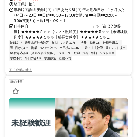
埼玉県川越市
勤務時間詳細 実働時間：1日あたり8時間 平均勤務日数：1ヶ月あた
り4日 〜 20日 ■■日勤■■8:00～17:00(実働8h) ■■夜勤■■20:00～
5:00(実働8h) ＊週1日～OK ＊土...
仕事内容 ┏━━━━━━━━━━━━━━━━┓ ✨【高収入満足
度】★★★★★ 5 ✨ ✨【シフト融通度】★★★★★ 5 ✨ ✨【未経験歓
迎度】★★★★★ 5 ✨ ✨【成長実感度】 ★★★★★ 5 ✨ ...
制服あり
業界未経験者歓迎
短期（3ヵ月以内）
扶養内勤務OK
社員登用あり
週1日からOK
副業・WワークOK
土日祝のみOK
主婦・主夫歓迎
週1シフト提出
60代も応募可
資格取得支援あり
フリーター歓迎
短期
早朝
シフト自由
学歴不問
平日のみOK
学生歓迎
経験不問
同じ企業の求人
契約社員