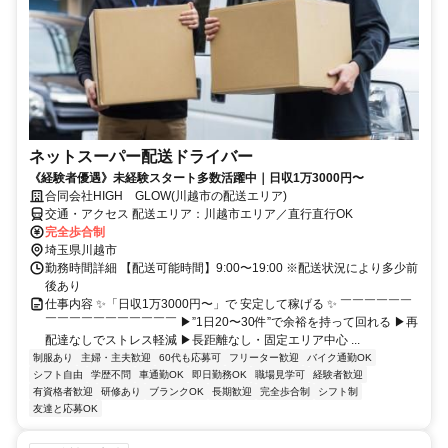
ネットスーパー配送ドライバー
《経験者優遇》未経験スタート多数活躍中｜日収1万3000円〜
合同会社HIGH GLOW(川越市の配送エリア)
交通・アクセス 配送エリア：川越市エリア／直行直行OK
完全歩合制
埼玉県川越市
勤務時間詳細 【配送可能時間】9:00〜19:00 ※配送状況により多少前
後あり
仕事内容 ✨「日収1万3000円〜」で 安定して稼げる ✨ ￣￣￣￣￣￣
￣￣￣￣￣￣￣￣￣￣￣ ▶”1日20〜30件”で余裕を持って回れる ▶再
配達なしでストレス軽減 ▶長距離なし・固定エリア中心 ...
制服あり
主婦・主夫歓迎
60代も応募可
フリーター歓迎
バイク通勤OK
シフト自由
学歴不問
車通勤OK
即日勤務OK
職場見学可
経験者歓迎
有資格者歓迎
研修あり
ブランクOK
長期歓迎
完全歩合制
シフト制
友達と応募OK