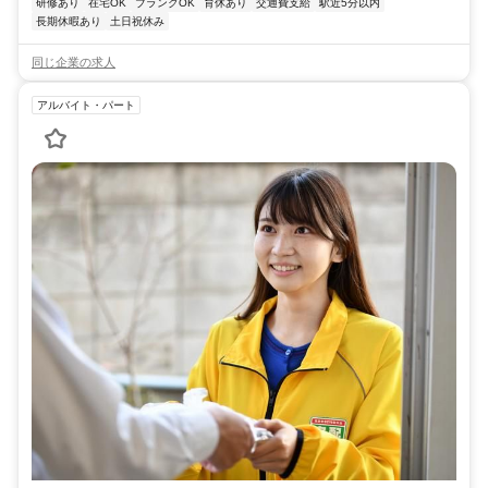
研修あり
在宅OK
ブランクOK
育休あり
交通費支給
駅近5分以内
長期休暇あり
土日祝休み
同じ企業の求人
アルバイト・パート