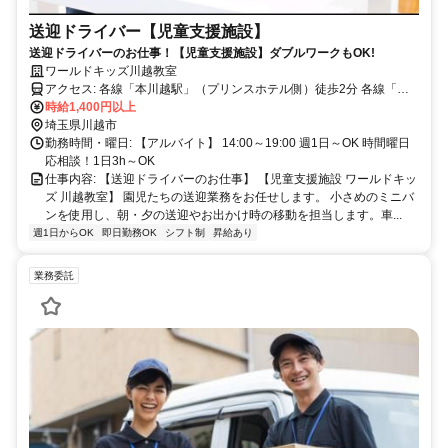
送迎ドライバー【児童支援施設】
送迎ドライバーのお仕事！【児童支援施設】ダブルワークもOK!
ワールドキッズ川越教室
アクセス: 各線「本川越駅」（プリンスホテル側）徒歩2分 各線「川
越駅」（東口）徒歩8分
時給1,400円以上
埼玉県川越市
勤務時間・曜日: 【アルバイト】 14:00～19:00 週1日～OK 時間曜日
応相談！1日3h～OK
仕事内容: 【送迎ドライバーのお仕事】 【児童支援施設 ワールドキッ
ズ 川越教室】 園児たちの送迎業務をお任せします。 小さめのミニバ
ンを使用し、朝・夕の送迎やお出かけ時の移動を担当します。車...
週1日からOK
即日勤務OK
シフト制
昇給あり
業務委託