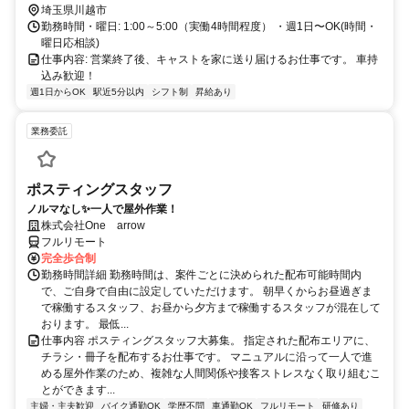
埼玉県川越市
勤務時間・曜日: 1:00～5:00（実働4時間程度） ・週1日〜OK(時間・
曜日応相談)
仕事内容: 営業終了後、キャストを家に送り届けるお仕事です。 車持
込み歓迎！
週1日からOK
駅近5分以内
シフト制
昇給あり
業務委託
ポスティングスタッフ
ノルマなし✨一人で屋外作業！
株式会社One arrow
フルリモート
完全歩合制
勤務時間詳細 勤務時間は、案件ごとに決められた配布可能時間内
で、ご自身で自由に設定していただけます。 朝早くからお昼過ぎま
で稼働するスタッフ、お昼から夕方まで稼働するスタッフが混在して
おります。 最低...
仕事内容 ポスティングスタッフ大募集。 指定された配布エリアに、
チラシ・冊子を配布するお仕事です。 マニュアルに沿って一人で進
める屋外作業のため、複雑な人間関係や接客ストレスなく取り組むこ
とができます...
主婦・主夫歓迎
バイク通勤OK
学歴不問
車通勤OK
フルリモート
研修あり