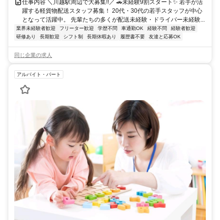
仕事内容 ＼川越駅周辺で大募集!!／ 🚗未経験9割スタート✨ 若手が活
躍する軽貨物配送スタッフ募集！ 20代・30代の若手スタッフが中心
となって活躍中。 先輩たちの多くが配送未経験・ドライバー未経験...
業界未経験者歓迎
フリーター歓迎
学歴不問
車通勤OK
経験不問
経験者歓迎
研修あり
長期歓迎
シフト制
長期休暇あり
履歴書不要
友達と応募OK
同じ企業の求人
アルバイト・パート