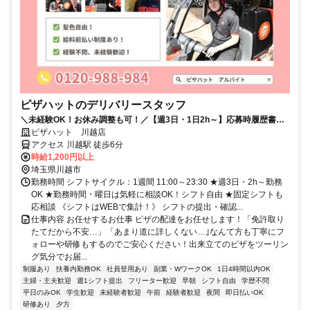
ピザハットのデリバリースタッフ
＼未経験OK！お休み調整も可！／【週3日・1日2h～】応募時履歴書不
要！
ピザハット 川越店
アクセス 川越駅 徒歩6分
時給1,200円以上
埼玉県川越市
勤務時間 シフトサイクル：1週間 11:00～23:30 ★週3日・2h～勤務
OK ★勤務時間・曜日は気軽に相談OK！シフト自由 ★固定シフトも
応相談 《シフトはWEBで集計！》 シフトの提出・確認...
仕事内容 お任せするお仕事 ピザの配達をお任せします！「免許取り
たてだから不安…」「あまり道に詳しくない…｣なんて方も丁寧にフ
ォローや研修もするのでご安心ください！出来立てのピザをツーリン
グ気分でお届...
制服あり
扶養内勤務OK
社員登用あり
副業・WワークOK
1日4時間以内OK
主婦・主夫歓迎
週1シフト提出
フリーター歓迎
早朝
シフト自由
学歴不問
平日のみOK
学生歓迎
未経験者歓迎
午前
経験者歓迎
夜間
即日払いOK
研修あり
夕方