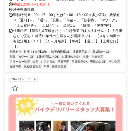
越東口徒歩約5分、西武新宿線 本川越東口徒歩約8分 川越駅より徒歩
時給1,250円～1,350円
5分
埼玉県川越市
勤務時間 8：00～17：00または9：00～18：00※多少変動・残業有
⇒「週1日～」「週5」「長期」「午後～」「扶養内」「Wワーク」
「土日祝休み」 「土日だけ」「単発1日」「短期」「午前/午後...
仕事内容 【荷造り&荷解きだけ⇒引越作業ではありません！】 力仕事
なしで安心！ 幅広い年代の主婦さんが活躍中です！ 【スキマ時間の
有効活用もOK！】 【１ヶ月短期】【単発】 【週1日】【土曜だけ】
【...
制服あり
短期（3ヵ月以内）
扶養内勤務OK
社員登用あり
週1日からOK
副業・WワークOK
1日4時間以内OK
土日祝のみOK
主婦・主夫歓迎
フリーター歓迎
短期
シフト自由
学歴不問
即日勤務OK
平日のみOK
学生歓迎
経験不問
未経験者歓迎
午前
経験者歓迎
アルバイト・パート