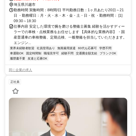
埼玉県川越市
勤務時間 実働時間：8時間/日 平均勤務日数：1ヶ月あたり20日～21
日 ・勤務曜日：月・火・水・木・金・土・日・祝 ・勤務時間： [1]
09:30～18:30
仕事内容 安定した環境で腕を磨ける整備士募集 経験を活かすディー
ラーでの車検・点検業務をお任せします 【具体的な業務内容】 ・国
産普通車の車検整備、定期点検、一般整備を担当していただきます。
エンジン...
業界未経験者歓迎
社員登用あり
無期雇用派遣
60代も応募可
学歴不問
車通勤OK
固定時間制
職場見学可
経験不問
交通費全額支給
ブランクOK
履歴書不要
友達と応募OK
同じ企業の求人
正社員