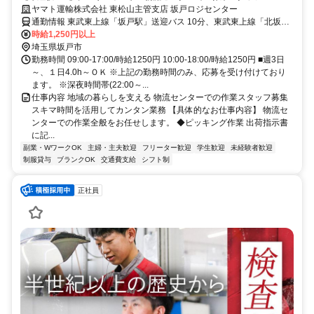
ヤマト運輸株式会社 東松山主管支店 坂戸ロジセンター
通勤情報 東武東上線「坂戸駅」送迎バス 10分、東武東上線「北坂戸
駅」巡回バス「新堀」下車徒歩8分
時給1,250円以上
埼玉県坂戸市
勤務時間 09:00-17:00/時給1250円 10:00-18:00/時給1250円 ■週3日
～、１日4.0h～ＯＫ ※上記の勤務時間のみ、応募を受け付けており
ます。 ※深夜時間帯(22:00～...
仕事内容 地域の暮らしを支える 物流センターでの作業スタッフ募集
スキマ時間を活用してカンタン業務 【具体的なお仕事内容】 物流セ
ンターでの作業全般をお任せします。 ◆ピッキング作業 出荷指示書
に記...
副業・WワークOK
主婦・主夫歓迎
フリーター歓迎
学生歓迎
未経験者歓迎
制服貸与
ブランクOK
交通費支給
シフト制
正社員