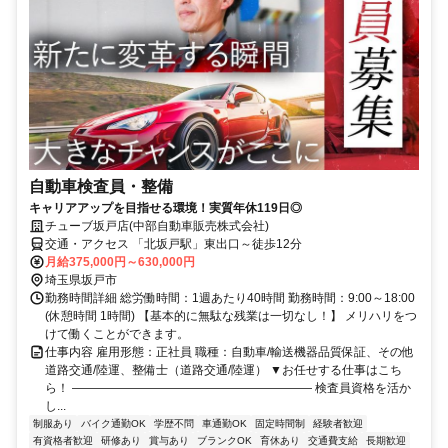
自動車検査員・整備
キャリアアップを目指せる環境！実質年休119日◎
チューブ坂戸店(中部自動車販売株式会社)
交通・アクセス 「北坂戸駅」東出口～徒歩12分
月給375,000円～630,000円
埼玉県坂戸市
勤務時間詳細 総労働時間：1週あたり40時間 勤務時間：9:00～18:00
(休憩時間 1時間) 【基本的に無駄な残業は一切なし！】 メリハリをつ
けて働くことができます。
仕事内容 雇用形態：正社員 職種：自動車/輸送機器品質保証、その他
道路交通/陸運、整備士（道路交通/陸運） ▼お任せする仕事はこち
ら！ ―――――――――――――――――――― 検査員資格を活か
し...
制服あり
バイク通勤OK
学歴不問
車通勤OK
固定時間制
経験者歓迎
有資格者歓迎
研修あり
賞与あり
ブランクOK
育休あり
交通費支給
長期歓迎