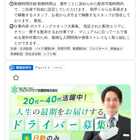
勤務時間詳細 勤務時間は、案件ごとに決められた配布可能時間内
で、ご自身で自由に設定していただけます。 朝早くからお昼過ぎま
で稼働するスタッフ、お昼から夕方まで稼働するスタッフが混在して
おります。 最低...
仕事内容 ポスティングスタッフ大募集。 指定された配布エリアに、
チラシ・冊子を配布するお仕事です。 マニュアルに沿って一人で進
める屋外作業のため、複雑な人間関係や接客ストレスなく取り組むこ
とができます...
主婦・主夫歓迎
バイク通勤OK
学歴不問
車通勤OK
フルリモート
研修あり
長期歓迎
完全歩合制
シフト制
アルバイト・パート