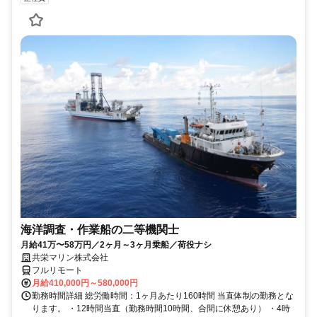
海洋調査・作業船の二等機関士
月給41万〜58万円／2ヶ月～3ヶ月乗船／荷役ナシ
共栄マリン株式会社
フルリモート
月給410,000円～580,000円
勤務時間詳細 総労働時間：1ヶ月あたり160時間 当直体制の勤務とな
ります。 ・12時間当直（勤務時間10時間、合間に休憩あり） ・4時