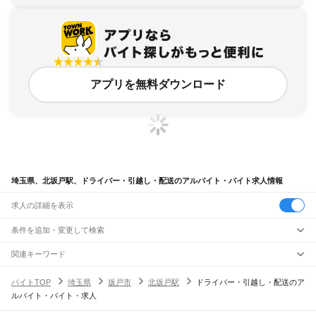
アプリを無料ダウンロード
埼玉県、北坂戸駅、ドライバー・引越し・配送のアルバイト・バイト求人情報
求人の詳細を表示
条件を追加・変更して検索
市区町村を追加・変更
関連キーワード
完全在宅ワーク 全国
シール貼り 在宅
現在地周辺
ガチャガチャ
犬カフェ
埼玉県
駅を追加・変更
バイトTOP
埼玉県
坂戸市
北坂戸駅
ドライバー・引越し・配送のア
埼玉県
すべて
ルバイト・バイト・求人
さいたま市
すべて
職種を追加・変更
JR武蔵野線
西区
北区
大宮区
見沼区
中央区
桜区
浦和区
南区
緑区
岩槻区
東所沢駅
新座駅
北朝霞駅
西浦和駅
武蔵浦和駅
南浦和駅
東浦和駅
東川口駅
南越谷駅