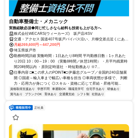
自動車整備士・メカニック
実務経験必須◆同じ忙しさなら給料も技術も上がる方へ
株式会社WECARS(ウィーカーズ) 坂戸店/4SV
交通・アクセス 国道407号坂戸バイパス沿い、片柳交差点近くにある
店舗です。
月給269,600円～447,200円
埼玉県坂戸市
勤務時間詳細 実働時間：1日あたり8時間 平均勤務日数：1ヶ月あた
り20日 10：00～19：00 （実働8時間／休憩1時間） ・月平均残業時
間20時間以内 ・原則定時退社 ・時短勤務あり ※7...
仕事内容 □■この求人のPOINT■□ 伊藤忠グループ／全国約240店舗展
開 ◎国産～輸入車まで幅広い車種を担当 ◎車両状態が多様で、 判断
力・応用力が身につく ◎スキル・資格に応じて昇給・昇格可能...
資格取得支援あり
学歴不問
車通勤OK
職場見学可
住宅手当あり
研修あり
賞与あり
ブランクOK
育休あり
交通費支給
シフト制
社割あり
正社員