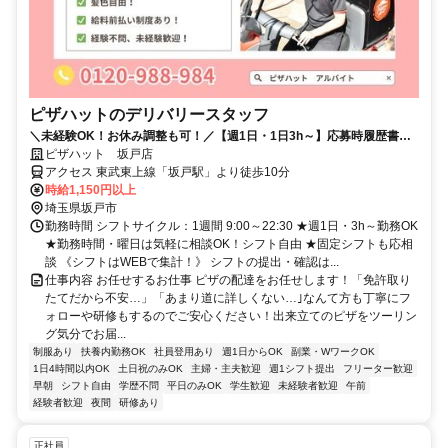
ピザハットのデリバリースタッフ
＼未経験OK！お休み調整も可！／【週1日・1日3h～】応募時履歴書不
要！
ピザハット 坂戸店
アクセス 東武東上線「坂戸駅」より徒歩10分
時給1,150円以上
埼玉県坂戸市
勤務時間 シフトサイクル：1週間 9:00～22:30 ★週1日・3h～勤務OK
★勤務時間・曜日は気軽に相談OK！シフト自由 ★固定シフトも応相
談 《シフトはWEBで集計！》 シフトの提出・確認は...
仕事内容 お任せするお仕事 ピザの配達をお任せします！「免許取り
たてだから不安…」「あまり道に詳しくない…｣なんて方も丁寧にフ
ォローや研修もするのでご安心ください！出来立てのピザをツーリン
グ気分でお届...
制服あり
扶養内勤務OK
社員登用あり
週1日からOK
副業・WワークOK
1日4時間以内OK
土日祝のみOK
主婦・主夫歓迎
週1シフト提出
フリーター歓迎
早朝
シフト自由
学歴不問
平日のみOK
学生歓迎
未経験者歓迎
午前
経験者歓迎
夜間
研修あり
正社員