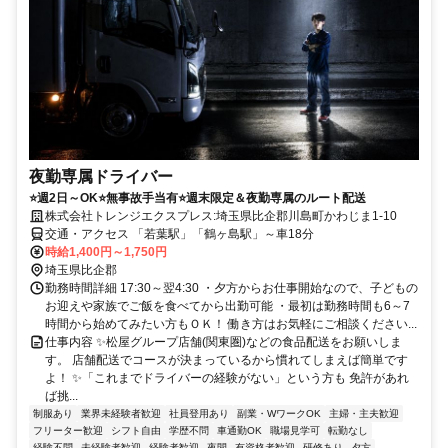
夜勤専属ドライバー
⭐週2日～OK⭐無事故手当有⭐週末限定＆夜勤専属のルート配送
株式会社トレンジエクスプレス:埼玉県比企郡川島町かわじま1-10
交通・アクセス 「若葉駅」「鶴ヶ島駅」～車18分
時給1,400円～1,750円
埼玉県比企郡
勤務時間詳細 17:30～翌4:30 ・夕方からお仕事開始なので、子どもの
お迎えや家族でご飯を食べてから出勤可能 ・最初は勤務時間も6～7
時間から始めてみたい方もＯＫ！ 働き方はお気軽にご相談ください...
仕事内容 ✨松屋グループ店舗(関東圏)などの食品配送をお願いしま
す。 店舗配送でコースが決まっているから慣れてしまえば簡単です
よ！ ✨「これまでドライバーの経験がない」という方も 免許があれ
ば挑...
制服あり
業界未経験者歓迎
社員登用あり
副業・WワークOK
主婦・主夫歓迎
フリーター歓迎
シフト自由
学歴不問
車通勤OK
職場見学可
転勤なし
経験不問
未経験者歓迎
経験者歓迎
夜間
有資格者歓迎
研修あり
夕方