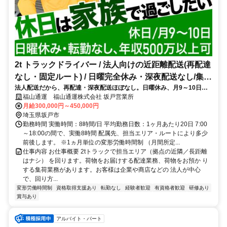
2t トラックドライバー / 法人向けの近距離配送(再配達
なし・固定ルート) / 日曜完全休み・深夜配送なし/集配
法人配送だから、再配達・深夜配送ほぼなし。日曜休み、月9～10日休
ﾄﾞﾗｲﾊﾞｰ2t(正社員)
み、転勤無と働きやすい環境
福山通運 福山通運株式会社 坂戸営業所
月給300,000円～450,000円
埼玉県坂戸市
勤務時間 実働時間：8時間/日 平均勤務日数：1ヶ月あたり20日 7:00
～18:00の間で、実働8時間 配属先、担当エリア・ルートにより多少
前後します。 ※1ヵ月単位の変形労働時間制 （月間所定...
仕事内容 お仕事概要 2tトラックで担当エリア（拠点の近隣／長距離
はナシ） を回ります。荷物をお届けする配達業務、荷物をお預か り
する集荷業務があります。お客様は企業や商店などの 法人が中心
で、回り方...
変形労働時間制
資格取得支援あり
転勤なし
経験者歓迎
有資格者歓迎
研修あり
賞与あり
アルバイト・パート