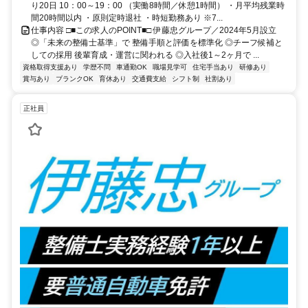
り20日 10：00～19：00 （実働8時間／休憩1時間） ・月平均残業時
間20時間以内 ・原則定時退社 ・時短勤務あり ※7...
仕事内容 □■この求人のPOINT■□ 伊藤忠グループ／2024年5月設立
◎「未来の整備士基準」で 整備手順と評価を標準化 ◎チーフ候補と
しての採用 後輩育成・運営に関われる ◎入社後1～2ヶ月で ...
資格取得支援あり
学歴不問
車通勤OK
職場見学可
住宅手当あり
研修あり
賞与あり
ブランクOK
育休あり
交通費支給
シフト制
社割あり
正社員