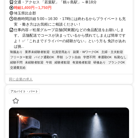
交通・アクセス 「若葉駅」「鶴ヶ島駅」～車18分
時給1,400円～1,750円
埼玉県比企郡
勤務時間詳細 5:00～16:30 ・17時には終わるからプライベートも充
実 ・働き方はお気軽にご相談ください！
仕事内容 ✅松屋グループ店舗(関東圏)などの食品配送をお願いしま
す。 店舗配送でコースが決まっているから慣れてしまえば簡単です
よ！ ✅「これまでドライバーの経験がない」という方も 免許があれ
ば挑...
制服あり
業界未経験者歓迎
社員登用あり
副業・WワークOK
主婦・主夫歓迎
フリーター歓迎
バイク通勤OK
早朝
シフト自由
学歴不問
車通勤OK
転勤なし
経験不問
未経験者歓迎
午前
経験者歓迎
有資格者歓迎
研修あり
ブランクOK
交通費支給
同じ企業の求人
アルバイト・パート