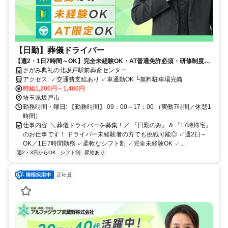
【日勤】葬儀ドライバー
【週2・1日7時間～OK】完全未経験OK・AT普通免許必須・研修制度充
実・入社日のご相談OK
さがみ典礼の北坂戸駅前葬斎センター
アクセス: ✓交通費支給あり ✓車通勤OK └無料駐車場完備
時給1,200円～1,400円
埼玉県坂戸市
勤務時間・曜日: 【勤務時間】 09：00～17：00 （実働7時間／休憩1
時間）
仕事内容: ＼葬儀ドライバーを募集！／ 『日勤のみ』＆『17時帰宅』
のお仕事です！ ドライバー未経験者の方でも挑戦可能◎ ✓週2日～
OK／1日7時間勤務 ✓柔軟なシフト制 ✓完全未経験OK ✓...
週2・3日からOK
シフト制
昇給あり
正社員