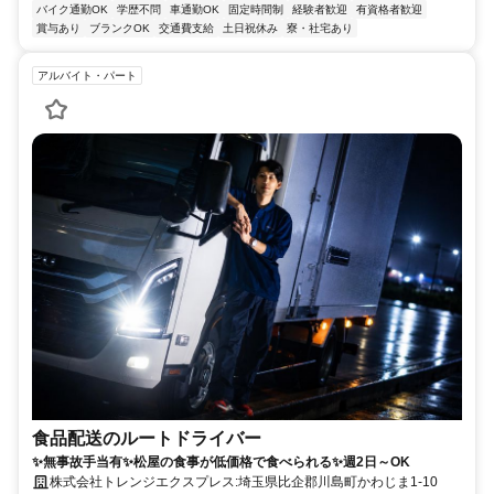
バイク通勤OK
学歴不問
車通勤OK
固定時間制
経験者歓迎
有資格者歓迎
賞与あり
ブランクOK
交通費支給
土日祝休み
寮・社宅あり
アルバイト・パート
食品配送のルートドライバー
✨無事故手当有✨松屋の食事が低価格で食べられる✨週2日～OK
株式会社トレンジエクスプレス:埼玉県比企郡川島町かわじま1-10