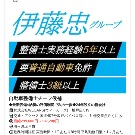
自動車整備士チーフ候補
◆最新設備×納得の評価制度で次の一歩◆24年設立の新会社
株式会社WECARS(ウィーカーズ) 坂戸店/6sv
交通・アクセス 国道407号坂戸バイパス沿い、片柳交差点近くにある
店舗です。
月給299,600円～607,200円
埼玉県坂戸市
勤務時間詳細 実働時間：1日あたり8時間 平均勤務日数：1ヶ月あた