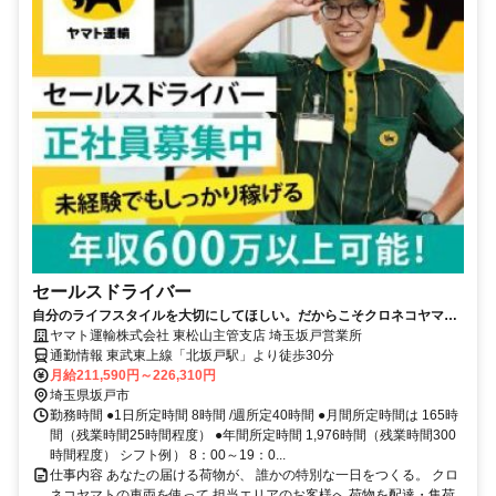
セールスドライバー
自分のライフスタイルを大切にしてほしい。だからこそクロネコヤマト
は収入も休日も充実
ヤマト運輸株式会社 東松山主管支店 埼玉坂戸営業所
通勤情報 東武東上線「北坂戸駅」より徒歩30分
月給211,590円～226,310円
埼玉県坂戸市
勤務時間 ●1日所定時間 8時間 /週所定40時間 ●月間所定時間は 165時
間（残業時間25時間程度） ●年間所定時間 1,976時間（残業時間300
時間程度） シフト例） 8：00～19：0...
仕事内容 あなたの届ける荷物が、 誰かの特別な一日をつくる。 クロ
ネコヤマトの車両を使って 担当エリアのお客様へ 荷物を配達・集荷