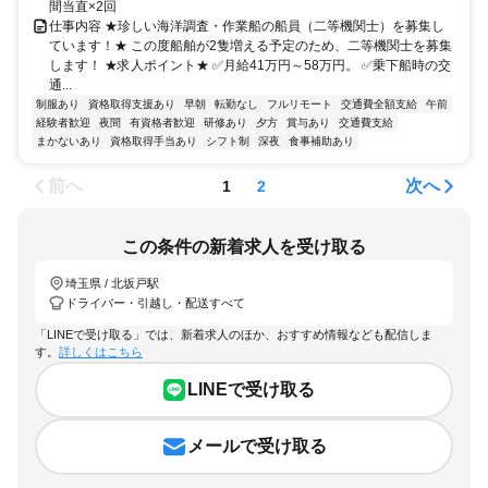
間当直×2回
仕事内容 ★珍しい海洋調査・作業船の船員（二等機関士）を募集し
ています！★ この度船舶が2隻増える予定のため、二等機関士を募集
します！ ★求人ポイント★ ✅月給41万円～58万円。 ✅乗下船時の交
通...
制服あり
資格取得支援あり
早朝
転勤なし
フルリモート
交通費全額支給
午前
経験者歓迎
夜間
有資格者歓迎
研修あり
夕方
賞与あり
交通費支給
まかないあり
資格取得手当あり
シフト制
深夜
食事補助あり
前へ
次へ
1
2
この条件の新着求人を受け取る
埼玉県 / 北坂戸駅
ドライバー・引越し・配送すべて
「LINEで受け取る」では、新着求人のほか、おすすめ情報なども配信しま
す。
詳しくはこちら
LINEで受け取る
メールで受け取る