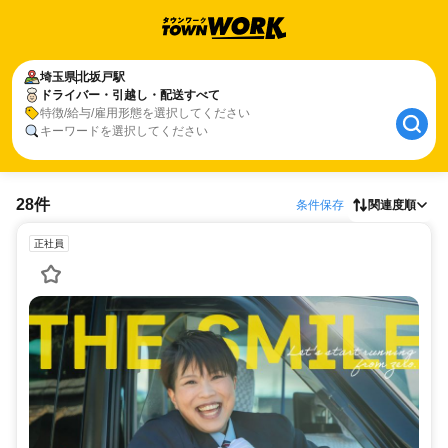
埼玉県
北坂戸駅
ドライバー・引越し・配送すべて
特徴/給与/雇用形態を選択してください
キーワードを選択してください
28件
条件保存
関連度順
正社員