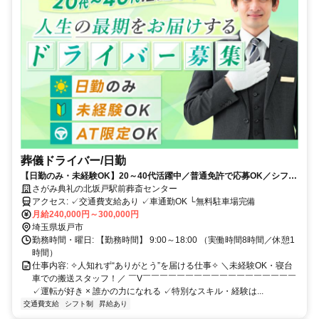
葬儀ドライバー/日勤
【日勤のみ・未経験OK】20～40代活躍中／普通免許で応募OK／シフト
制／昇給あり
さがみ典礼の北坂戸駅前葬斎センター
アクセス: ✓交通費支給あり ✓車通勤OK └無料駐車場完備
月給240,000円～300,000円
埼玉県坂戸市
勤務時間・曜日: 【勤務時間】 9:00～18:00 （実働時間8時間／休憩1
時間）
仕事内容: ✧人知れず“ありがとう”を届ける仕事✧ ＼未経験OK・寝台
車での搬送スタッフ！／ ￣V￣￣￣￣￣￣￣￣￣￣￣￣￣￣￣￣￣￣
✓️運転が好き × 誰かの力になれる ✓️特別なスキル・経験は...
交通費支給
シフト制
昇給あり