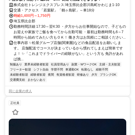
株式会社トレンジエクスプレス:埼玉県比企郡川島町かわじま1-10
交通・アクセス 「若葉駅」「鶴ヶ島駅」～車18分
時給1,400円～1,750円
埼玉県比企郡
勤務時間詳細 17:30～翌4:30 ・夕方からお仕事開始なので、子どもの
お迎えや家族でご飯を食べてから出勤可能 ・最初は勤務時間も6～7
時間から始めてみたい方もＯＫ！ 働き方はお気軽にご相談ください...
仕事内容 ✨松屋グループ店舗(関東圏)などの食品配送をお願いしま
す。 店舗配送でコースが決まっているから慣れてしまえば簡単です
よ！ ✨「これまでドライバーの経験がない」という方も 免許があれ
ば挑...
制服あり
業界未経験者歓迎
社員登用あり
副業・WワークOK
主婦・主夫歓迎
フリーター歓迎
シフト自由
学歴不問
車通勤OK
転勤なし
経験不問
未経験者歓迎
経験者歓迎
夜間
有資格者歓迎
研修あり
夕方
ブランクOK
交通費支給
まかないあり
同じ企業の求人
正社員