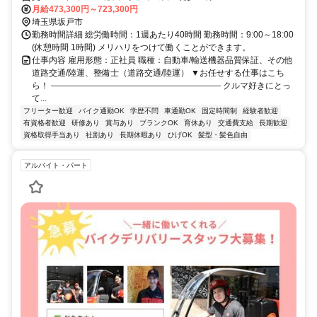
月給473,300円～723,300円
埼玉県坂戸市
勤務時間詳細 総労働時間：1週あたり40時間 勤務時間：9:00～18:00
(休憩時間 1時間) メリハリをつけて働くことができます。
仕事内容 雇用形態：正社員 職種：自動車/輸送機器品質保証、その他
道路交通/陸運、整備士（道路交通/陸運） ▼お任せする仕事はこち
ら！ ―――――――――――――――――――― クルマ好きにとっ
て...
フリーター歓迎
バイク通勤OK
学歴不問
車通勤OK
固定時間制
経験者歓迎
有資格者歓迎
研修あり
賞与あり
ブランクOK
育休あり
交通費支給
長期歓迎
資格取得手当あり
社割あり
長期休暇あり
ひげOK
髪型・髪色自由
アルバイト・パート