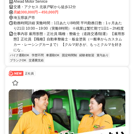
Ahead Motor Service
交通・アクセス 北坂戸駅から徒歩12分
月給300,000円～450,000円
埼玉県坂戸市
勤務時間詳細 実働時間：1日あたり8時間 平均勤務日数：1ヶ月あた
り21日 10:00～19:00（実働8時間） ※残業は繁忙期で1日1～2h程度
仕事内容 雇用形態：正社員 職種：整備士（道路交通/陸運） 【雇用形
態】正社員 【職種】自動車整備士・板金塗装（一般車からカスタム
カー・レーシングカーまで） 【クルマ好きが、もっとクルマを好き
にな...
バイク通勤OK
学歴不問
車通勤OK
固定時間制
経験者歓迎
賞与あり
ブランクOK
交通費支給
正社員