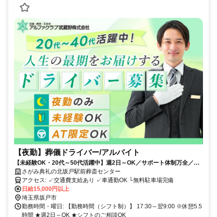
【夜勤】葬儀ドライバー/アルバイト
【未経験OK・20代～50代活躍中】週2日～OK／サポート体制万全／扶
養内相談OK／普通免許OK
さがみ典礼の北坂戸駅前葬斎センター
アクセス: ✓交通費支給あり ✓車通勤OK └無料駐車場完備
日給15,000円以上
埼玉県坂戸市
勤務時間・曜日: 【勤務時間（シフト制）】 17:30～翌9:00 ※休憩5.5
時間 ★週2日～OK ★シフトのご相談OK