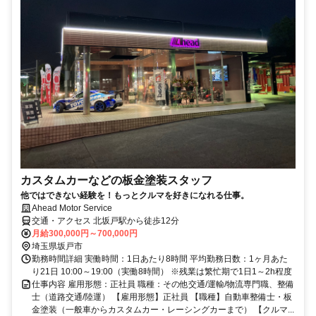
カスタムカーなどの板金塗装スタッフ
他ではできない経験を！もっとクルマを好きになれる仕事。
Ahead Motor Service
交通・アクセス 北坂戸駅から徒歩12分
月給300,000円～700,000円
埼玉県坂戸市
勤務時間詳細 実働時間：1日あたり8時間 平均勤務日数：1ヶ月あた
り21日 10:00～19:00（実働8時間） ※残業は繁忙期で1日1～2h程度
仕事内容 雇用形態：正社員 職種：その他交通/運輸/物流専門職、整備
士（道路交通/陸運） 【雇用形態】正社員 【職種】自動車整備士・板
金塗装（一般車からカスタムカー・レーシングカーまで） 【クルマ...