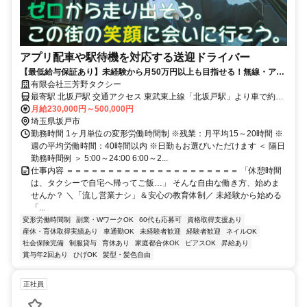
アプリ配車や駅待機を対応する送迎ドライバー
【最低給与保証あり】未経験から月50万円以上も目指せる！無線・アプ
リメインのタクシードライバー
有限会社三芳野タクシー
最寄駅 北坂戸駅 交通アクセス 東武東上線「北坂戸駅」より車で約6
月給230,000円～500,000円
分 ＊車通勤OK（無料駐車場あり）
埼玉県坂戸市
勤務時間 1ヶ月単位の変形労働時間制 ※残業：月平均15～20時間 ※
週の平均労働時間：40時間以内 ※日勤もお選びいただけます ＜ 隔日
勤務時間例 ＞ 5:00～24:00 6:00～2...
仕事内容 ＝＝＝＝＝＝＝＝＝＝＝＝＝＝＝＝＝＝＝＝＝ 「休憩時間
は、タクシーで自宅へ帰ってご飯…」 そんな自由な働き方、始めま
せんか？ ＼「流し営業ナシ」＆安心の教育体制／ 未経験から始める
「...
変形労働時間制
副業・WワークOK
60代も応募可
資格取得支援あり
産休・育休取得実績あり
車通勤OK
未経験者歓迎
経験者歓迎
ネイルOK
社会保険完備
制服貸与
育休あり
家庭都合休OK
ピアスOK
昇給あり
賞与年2回あり
ひげOK
髪型・髪色自由
正社員