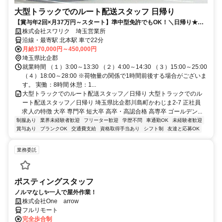
大型トラックでのルート配送スタッフ 日帰り
【賞与年2回×月37万円～スタート】準中型免許でもOK！＼日帰り★大
型10ｔトラックでのルート配送／希望休OK◎30～40代を中心に活躍
株式会社スワリク 埼玉営業所
中！「厚待遇×長期×安全第一！」
沿線・最寄駅 北本駅 車で22分
月給370,000円～450,000円
埼玉県比企郡
就業時間 （１）3:00～13:30 （２）4:00～14:30 （３）15:00～25:00
（４）18:00～28:00 ※荷物量の関係で1時間前後する場合がございま
す。 実働：8時間 休憩：1...
大型トラックでのルート配送スタッフ／日帰り 大型トラックでのル
ート配送スタッフ／日帰り 埼玉県比企郡川島町かわじま2-7 正社員
求人の特徴 大卒 専門卒 短大卒 高卒・高認合格 高専卒 ゴールデン...
制服あり
業界未経験者歓迎
フリーター歓迎
学歴不問
車通勤OK
未経験者歓迎
賞与あり
ブランクOK
交通費支給
資格取得手当あり
シフト制
友達と応募OK
業務委託
ポスティングスタッフ
ノルマなし✨一人で屋外作業！
株式会社One arrow
フルリモート
完全歩合制