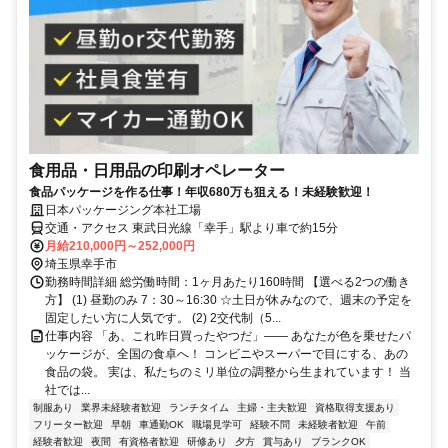
食用品・日用品の印刷オペレーター
食品パッケージを作る仕事！年収680万も狙える！未経験歓迎！
日本パッケージング本社工場
交通・アクセス 東武日光線「幸手」駅より車で約15分
月給210,000円～252,000円
埼玉県幸手市
勤務時間詳細 総労働時間：1ヶ月あたり160時間 【選べる2つの働き
方】 (1) 昼勤のみ 7：30～16:30 ☆土日が休みなので、週末の予定を
固定したい方に人気です。 (2) 2交代制（5...
仕事内容 「あ、これ昨日買ったやつだ」―― あなたが色を乗せたパ
ッケージが、全国の食卓へ！ コンビニやスーパーで目にする、あの
食品の袋。 実は、私たちのミリ単位の調整から生まれています！ 当
社では...
制服あり
業界未経験者歓迎
ランチタイム
主婦・主夫歓迎
資格取得支援あり
フリーター歓迎
早朝
車通勤OK
職場見学可
経験不問
未経験者歓迎
午前
経験者歓迎
夜間
有資格者歓迎
研修あり
夕方
賞与あり
ブランクOK