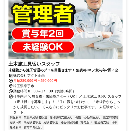
土木施工見習いスタッフ
未経験から施工管理のプロを目指せます！ 無資格OK／賞与年2回／公共
工事メインで安定／資格取得支援有
株式会社アクト企画
月給280,000円～450,000円
埼玉県幸手市
勤務時間 8：00～17：30（実働8時間）
仕事内容 ＼無資格・未経験スタートOK！／ 土木施工見習いスタッフ
（正社員）を募集します！ 「手に職をつけたい」 「未経験からしっ
かり成長したい」 そんな方にピッタリのお仕事です。 未経験からス
タート...
制服あり
業界未経験者歓迎
資格取得支援あり
長期
社会保険あり
固定時間制
経験不問
未経験者歓迎
経験者歓迎
社会保険完備
賞与あり
交通費支給
日中
昇給あり
賞与年2回あり