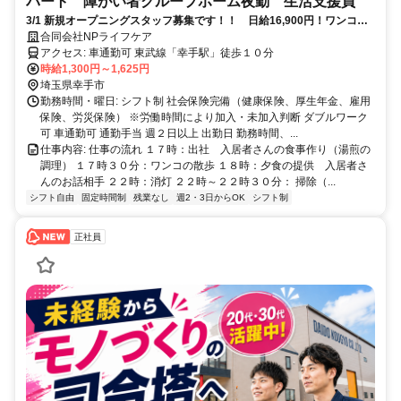
パート 障がい者グループホーム夜勤 生活支援員
3/1 新規オープニングスタッフ募集です！！ 日給16,900円！ワンコと
一緒にはたらく職場です！
合同会社NPライフケア
アクセス: 車通勤可 東武線「幸手駅」徒歩１０分
時給1,300円～1,625円
埼玉県幸手市
勤務時間・曜日: シフト制 社会保険完備（健康保険、厚生年金、雇用
保険、労災保険） ※労働時間により加入・未加入判断 ダブルワーク
可 車通勤可 通勤手当 週２日以上 出勤日 勤務時間、...
仕事内容: 仕事の流れ １７時：出社 入居者さんの食事作り（湯煎の
調理） １７時３０分：ワンコの散歩 １８時：夕食の提供 入居者さ
んのお話相手 ２２時：消灯 ２２時～２２時３０分： 掃除（...
シフト自由
固定時間制
残業なし
週2・3日からOK
シフト制
正社員