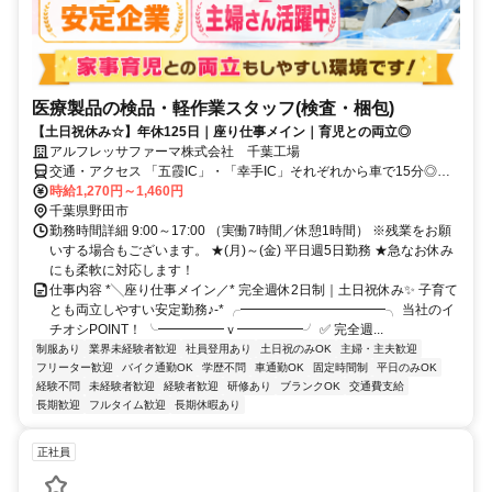
医療製品の検品・軽作業スタッフ(検査・梱包)
【土日祝休み☆】年休125日｜座り仕事メイン｜育児との両立◎
アルフレッサファーマ株式会社 千葉工場
交通・アクセス 「五霞IC」・「幸手IC」それぞれから車で15分◎車
通勤ok
時給1,270円～1,460円
千葉県野田市
勤務時間詳細 9:00～17:00 （実働7時間／休憩1時間） ※残業をお願
いする場合もございます。 ★(月)～(金) 平日週5日勤務 ★急なお休み
にも柔軟に対応します！
仕事内容 *╲座り仕事メイン／* 完全週休2日制｜土日祝休み✨ 子育て
とも両立しやすい安定勤務♪-* ╭━━━━━━━━━━━╮ 当社のイ
チオシPOINT！ ╰━━━━━ｖ━━━━━╯ ✅ 完全週...
制服あり
業界未経験者歓迎
社員登用あり
土日祝のみOK
主婦・主夫歓迎
フリーター歓迎
バイク通勤OK
学歴不問
車通勤OK
固定時間制
平日のみOK
経験不問
未経験者歓迎
経験者歓迎
研修あり
ブランクOK
交通費支給
長期歓迎
フルタイム歓迎
長期休暇あり
正社員