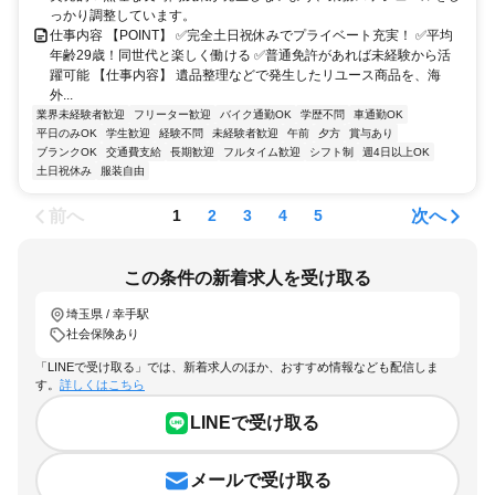
っかり調整しています。
仕事内容 【POINT】 ✅完全土日祝休みでプライベート充実！ ✅平均
年齢29歳！同世代と楽しく働ける ✅普通免許があれば未経験から活
躍可能 【仕事内容】 遺品整理などで発生したリユース商品を、海
外...
業界未経験者歓迎
フリーター歓迎
バイク通勤OK
学歴不問
車通勤OK
平日のみOK
学生歓迎
経験不問
未経験者歓迎
午前
夕方
賞与あり
ブランクOK
交通費支給
長期歓迎
フルタイム歓迎
シフト制
週4日以上OK
土日祝休み
服装自由
前へ
次へ
1
2
3
4
5
この条件の新着求人を受け取る
埼玉県 / 幸手駅
社会保険あり
「LINEで受け取る」では、新着求人のほか、おすすめ情報なども配信しま
す。
詳しくはこちら
LINEで受け取る
メールで受け取る