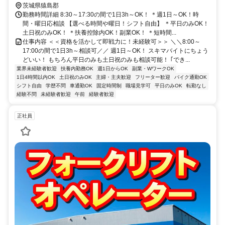
茨城県猿島郡
勤務時間詳細 8:30～17:30の間で1日3h～OK！ ＊週1日～OK！時
間・曜日応相談 【選べる時間や曜日！シフト自由】 ＊平日のみOK！
土日祝のみOK！ ＊扶養控除内OK！副業OK！ ＊短時間...
仕事内容 ＜＜資格を活かして即戦力に！未経験可＞＞ ＼＼8:00～
17:00の間で1日3h～相談可／／ 週1日～OK！ スキマバイトにちょう
どいい！ もちろん平日のみも土日祝のみも相談可能！ ｢でき...
業界未経験者歓迎
扶養内勤務OK
週1日からOK
副業・WワークOK
1日4時間以内OK
土日祝のみOK
主婦・主夫歓迎
フリーター歓迎
バイク通勤OK
シフト自由
学歴不問
車通勤OK
固定時間制
職場見学可
平日のみOK
転勤なし
経験不問
未経験者歓迎
午前
経験者歓迎
正社員