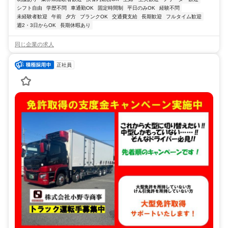
シフト自由
学歴不問
車通勤OK
固定時間制
平日のみOK
経験不問
未経験者歓迎
午前
夕方
ブランクOK
交通費支給
長期歓迎
フルタイム歓迎
週2・3日からOK
長期休暇あり
同じ企業の求人
正社員