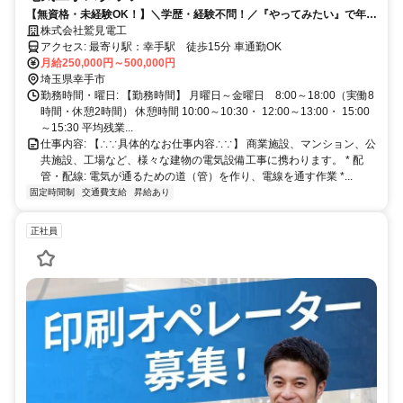
【無資格・未経験OK！】＼学歴・経験不問！／『やってみたい』で年収
570万も目指せる電気工事士◎資格取得は全額会社負担！社員の75％が
株式会社鷲見電工
未経験スタートです！住宅手当など手厚いサポートあり！
アクセス: 最寄り駅：幸手駅 徒歩15分 車通勤OK
月給250,000円～500,000円
埼玉県幸手市
勤務時間・曜日: 【勤務時間】 月曜日～金曜日 8:00～18:00（実働8
時間・休憩2時間） 休憩時間 10:00～10:30・ 12:00～13:00・ 15:00
～15:30 平均残業...
仕事内容: 【∴∵具体的なお仕事内容∴∵】 商業施設、マンション、公
共施設、工場など、様々な建物の電気設備工事に携わります。 * 配
管・配線: 電気が通るための道（管）を作り、電線を通す作業 *...
固定時間制
交通費支給
昇給あり
正社員