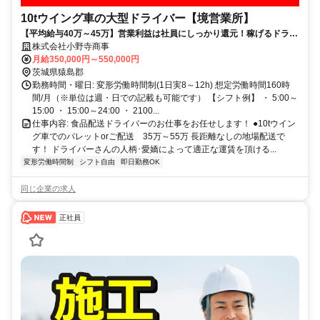
10tウイング車の大型ドライバー【境営業所】
【平均給与40万～45万】営業利益は社員にしっかり還元！稼げるドライ
バー！
株式会社小野寺商事
月給350,000円～550,000円
茨城県猿島郡
勤務時間・曜日: 変形労働時間制(1日実8～12h) 想定労働時間160時
間/月（※単位は週・日での記載も可能です） 【シフト例】 ・ 5:00～
15:00 ・ 15:00～24:00 ・ 2100...
仕事内容: 食品配送ドライバーのお仕事をお任せします！ ●10tウイン
グ車でのパレットorご配送 35万～55万 長距離なしの地場配送で
す！ ドライバーさんの人柄･愛嬌によって適正な運賃を頂ける...
変形労働時間制
シフト自由
即日勤務OK
同じ企業の求人
正社員