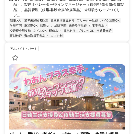
品）、製造オペレーター/ラインマネージャー（鉄鋼/非鉄金属/金属製
品）、品質管理（鉄鋼/非鉄金属/金属製品） 未経験からモノづくり
デ...
制服あり
業界未経験者歓迎
資格取得支援あり
フリーター歓迎
バイク通勤OK
学歴不問
車通勤OK
転勤なし
経験不問
未経験者歓迎
住宅手当あり
交通費全額支給
ネイルOK
研修あり
賞与あり
ブランクOK
交通費支給
長期歓迎
資格取得手当あり
シフト制
アルバイト・パート