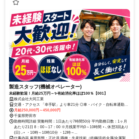
製造スタッフ(機械オペレーター)
未経験歓迎！月給25万円～✨有給消化率ほぼ100％【001】
株式会社大同工業
交通・アクセス 「幸手駅」より車21分 ◎車・バイク・自転車通勤
OK！
月給250,000円～450,000円
千葉県野田市
勤務時間詳細 実働時間：1日あたり7時間50分 平均勤務日数：1ヶ月
あたり21日 8：00～17：00 ※月残業平均0～10時間 ⋆⸜ 休憩3回あり
(日) ⸝⋆ ・10時～10時10分 ・12時～...
仕事内容 雇用形態：正社員 職種：生産技術（鉄鋼/非鉄金属/金属製