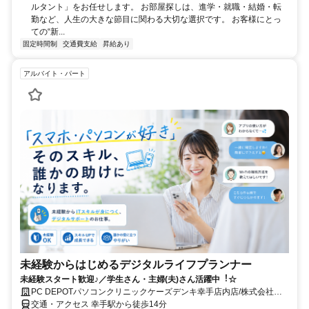
ルタント」をお任せします。 お部屋探しは、進学・就職・結婚・転
勤など、人生の大きな節目に関わる大切な選択です。 お客様にとっ
ての“新...
固定時間制
交通費支給
昇給あり
アルバイト・パート
未経験からはじめるデジタルライフプランナー
未経験スタート歓迎♪／学⽣さん・主婦(夫)さん活躍中︕☆
PC DEPOTパソコンクリニックケーズデンキ幸手店内店/株式会社ピ
ーシーデポコーポレーション
交通・アクセス 幸手駅から徒歩14分