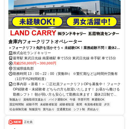
倉庫内フォークリフトオペレーター
＞フォークリフト免許を活かそう＜ 未経験OK！業務経験不問！週休2
日！ 時間帯も相談可能！
株式会社ランドキャリー
最寄駅 東武日光線 南栗橋駅 車で15分 東武日光線 幸手駅 車で15分
月給250,000円～300,000円
茨城県猿島郡
勤務時間 13：00～22：00（実働8h） ※繁忙期などは時間外労働有
（1日平均2時間程度）
仕事内容 ＜新着！＞ 〇正社員フォークリフトOPを募集中！ フォーク
OP経験者・未経験者 どちらの方も歓迎いたします！ お昼から働ける
勤務シフト！ 朝が弱い方も安心して勤務出来ます！ 週休2日制で...
制服あり
資格取得支援あり
バイク通勤OK
午後
学歴不問
車通勤OK
固定時間制
経験不問
未経験者歓迎
経験者歓迎
夜間
有資格者歓迎
夕方
社会保険完備
制服貸与
賞与あり
交通費支給
シフト制
昇給あり
正社員