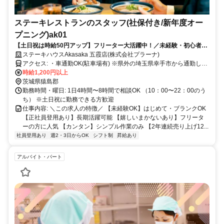
ステーキレストランのスタッフ(社保付き/新年度オー
プニング)ak01
【土日祝は時給50円アップ】フリーター大活躍中！／未経験・初心者
OK／ＷワークOK／社員登用あり／まかないあり
ステーキハウスAkasaka 五霞店(株式会社プラーナ)
アクセス: ・車通勤OK(駐車場有) ※県外の埼玉県幸手市から通勤して
いる方もいます。
時給1,200円以上
茨城県猿島郡
勤務時間・曜日: 1日4時間〜8時間で相談OK （10：00〜22：00のう
ち） ※土日祝に勤務できる方歓迎
仕事内容: ＼この求人の特徴／ 【未経験OK】はじめて・ブランクOK
【正社員登用あり】長期活躍可能 【嬉しいまかないあり】フリータ
ーの方に人気 【カンタン】シンプル作業のみ 【2年連続売り上げ12...
社員登用あり
週2・3日からOK
シフト制
昇給あり
アルバイト・パート