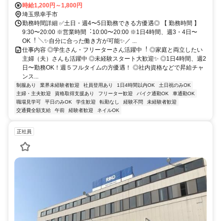
時給1,200円～1,800円
埼玉県幸手市
勤務時間詳細 ✅⼟⽇・週4〜5⽇勤務できる⽅優遇◎ 【 勤務時間 】
9:30〜20:00 ※営業時間︓10:00〜20:00 ※1⽇4時間、週3・4⽇〜
OK︕ ＼✨⾃分に合った働き⽅が可能✨／ ...
仕事内容 ◎学⽣さん・フリーターさん活躍中︕ ◎家庭と両⽴したい
主婦（夫）さんも活躍中 ◎未経験スタート大歓迎✨ ◎1⽇4時間、週2
⽇〜勤務OK！週５フルタイムの方優遇！ ◎社内資格などで昇給チャ
ンス...
制服あり
業界未経験者歓迎
社員登用あり
1日4時間以内OK
土日祝のみOK
主婦・主夫歓迎
資格取得支援あり
フリーター歓迎
バイク通勤OK
車通勤OK
職場見学可
平日のみOK
学生歓迎
転勤なし
経験不問
未経験者歓迎
交通費全額支給
午前
経験者歓迎
ネイルOK
正社員