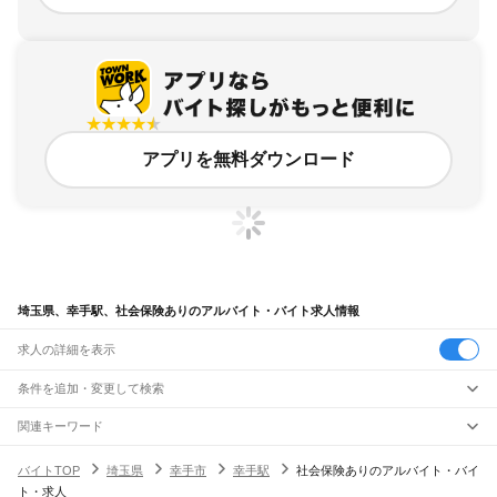
アプリを無料ダウンロード
埼玉県、幸手駅、社会保険ありのアルバイト・バイト求人情報
求人の詳細を表示
条件を追加・変更して検索
市区町村を追加・変更
関連キーワード
完全在宅ワーク 全国
シール貼り 在宅
現在地周辺
ガチャガチャ
犬カフェ
埼玉県
駅を追加・変更
バイトTOP
埼玉県
幸手市
幸手駅
社会保険ありのアルバイト・バイ
埼玉県
すべて
ト・求人
さいたま市
すべて