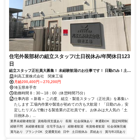
住宅外装部材の組立スタッフ/土日祝休み/年間休日123
日
組立スタッフ正社員大募集！ 未経験歓迎のお仕事です！ 日勤のみ！土日
祝休み！
利高工業株式会社 関東工場
月給200,400円～270,200円
埼玉県幸手市
勤務時間 8：30～18：00（休憩時間75分）
仕事内容 ＜新着＞ この度、組立・製造スタッフ（正社員）を募集い
たします 工場内作業や製造が初めての方も大歓迎！ 「日勤のみ」安
定したリズムで働ける製造業の正社員です。 お休みは大人気の「土
日祝休み」...
業界未経験者歓迎
資格取得支援あり
長期
社会保険あり
車通勤OK
固定時間制
経験不問
未経験者歓迎
住宅手当あり
経験者歓迎
有資格者歓迎
社会保険完備
賞与あり
ブランクOK
交通費支給
日中
土日祝休み
昇給あり
賞与年2回あり