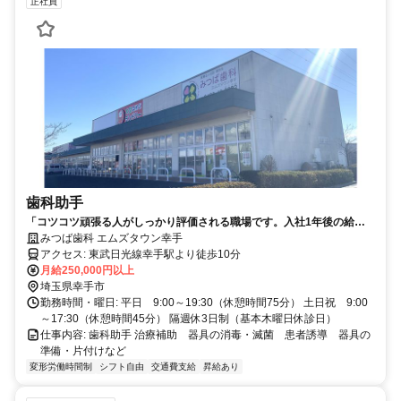
正社員
歯科助手
「コツコツ頑張る人がしっかり評価される職場です。入社1年後の給与
は250,000円。年1回の昇給と賞与2.2か月分で、10年で最大5万円の基本
みつば歯科 エムズタウン幸手
給アップも実現！残業ほぼなし／終業時間5分前に帰宅可能！交通費全
アクセス: 東武日光線幸手駅より徒歩10分
額支給で通勤負担ゼロ。」
月給250,000円以上
埼玉県幸手市
勤務時間・曜日: 平日 9:00～19:30（休憩時間75分） 土日祝 9:00
～17:30（休憩時間45分） 隔週休3日制（基本木曜日休診日）
仕事内容: 歯科助手 治療補助 器具の消毒・滅菌 患者誘導 器具の
準備・片付けなど
変形労働時間制
シフト自由
交通費支給
昇給あり