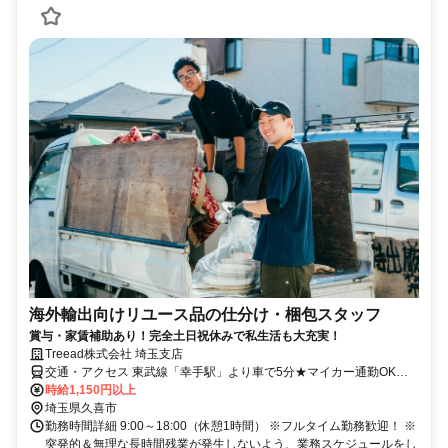
海外輸出向けリユース品の仕分け・梱包スタッフ
賞与・家賃補助あり！完全土日祝休みで私生活も大充実！
Treead株式会社 埼玉支店
交通・アクセス 東武線「幸手駅」より車で5分★マイカー通勤OK／
無料駐車場完備★バイク通勤OK★自転車通勤OK
時給1,150円以上
埼玉県久喜市
勤務時間詳細 9:00～18:00（休憩1時間） ※フルタイム勤務歓迎！ ※
突発的＆無理な長時間残業が発生しないよう、業務スケジュールをし