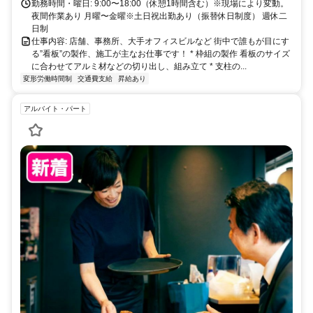
勤務時間・曜日: 9:00〜18:00（休憩1時間含む）※現場により変動。
夜間作業あり 月曜〜金曜※土日祝出勤あり（振替休日制度） 週休二
日制
仕事内容: 店舗、事務所、大手オフィスビルなど 街中で誰もが目にす
る”看板”の製作、施工が主なお仕事です！ * 枠組の製作 看板のサイズ
に合わせてアルミ材などの切り出し、組み立て * 支柱の...
変形労働時間制
交通費支給
昇給あり
アルバイト・パート