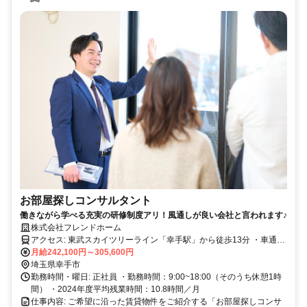
お部屋探しコンサルタント
働きながら学べる充実の研修制度アリ！風通しが良い会社と言われます♪
株式会社フレンドホーム
アクセス: 東武スカイツリーライン「幸手駅」から徒歩13分 ・車通勤
OK（交通費支給・駐車場完備） ・出張無し ・勤務地の異動なし (経
月給242,100円～305,600円
営方針等により、万が一異動が発生する場合は、事前に相談いたしま
埼玉県幸手市
す)
勤務時間・曜日: 正社員 ・勤務時間：9:00~18:00（そのうち休憩1時
間） ・2024年度平均残業時間：10.8時間／月
仕事内容: ご希望に沿った賃貸物件をご紹介する「お部屋探しコンサ