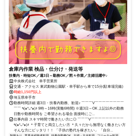
倉庫内作業 検品・仕分け・発送等
扶養内・時短OK／週3日～勤務OK／黙々作業／主婦活躍中♪
中央株式会社 幸手営業所
交通・アクセス 東武動物公園駅・幸手駅から車で15分(駐車場完備)
時給1,150円以上
埼玉県幸手市
勤務時間詳細 週3日・扶養内勤務、歓迎♪ ￣￣￣V￣￣￣￣￣￣￣￣
￣￣ ٩(๑❛ᴗ❛๑)۶ 9時～16時(実働6時間) ※週3日～OK 上記以外の勤務
日数や勤務時間を ご希望される場合 面接時にご...
仕事内容 スキマ時間で働きたい方に◎ ￣￣￣V￣￣￣￣￣￣￣￣￣
٩(๑❛ᴗ❛๑)۶ ＊子育てと両立したい方 ＊久々だから無理なく働きたい方
そんな方にピッタリ！！ 「子供の塾代を稼ぎたい」 「自分...
制服あり
業界未経験者歓迎
扶養内勤務OK
主婦・主夫歓迎
フリーター歓迎