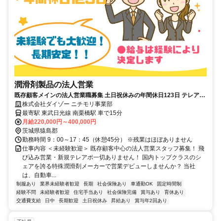
潤滑剤製品の法人営業
既存顧客メインの法人営業職募集 土日祝休みの年間休日123日 テレアポ
や飛び込みは一切ありません
株式会社ダイゾー ニチモリ事業部
最寄駅 東武日光線 南栗橋駅 車で15分
月給220,000円～400,000円
茨城県猿島郡
勤務時間 9：00～17：45（休憩45分） ※残業はほぼありません
仕事内容 ＜未経験歓迎＞ 既存顧客中心の法人営業スタッフ募集！ 飛
び込み営業・新規テレアポ一切ありません！ 国内トップクラスのシ
ェアを誇る特殊潤滑剤メーカーで営業デビューしませんか？ 当社
は、自動車...
制服あり
業界未経験者歓迎
長期
社会保険あり
車通勤OK
固定時間制
経験不問
未経験者歓迎
住宅手当あり
社会保険完備
賞与あり
育休あり
交通費支給
日中
長期歓迎
土日祝休み
昇給あり
賞与年2回あり