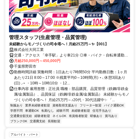
管理スタッフ(生産管理・品質管理)
未経験からモノづくりの司令塔へ！月給25万円～✨【001】
株式会社大同工業
交通・アクセス 「幸手駅」より車21分 ◎車・バイク・自転車通勤
OK！
月給250,000円～450,000円
千葉県野田市
勤務時間詳細 実働時間：1日あたり7時間50分 平均勤務日数：1ヶ月
あたり21日 8:00～17:00 ※残業平均0～10時間(月) ⋆⸜ 休憩3回あり
(日) ⸝⋆ ・10時～10時10分 ・12...
仕事内容 雇用形態：正社員 職種：部品購買、品質管理（鉄鋼/非鉄金
属/金属製品）、品質保証（鉄鋼/非鉄金属/金属製品） 未経験からモノ
づくりの司令塔へ！ 月給25万円～♪20代・30代活躍中✨ 「...
制服あり
業界未経験者歓迎
資格取得支援あり
フリーター歓迎
バイク通勤OK
学歴不問
車通勤OK
転勤なし
経験不問
未経験者歓迎
住宅手当あり
交通費全額支給
経験者歓迎
ネイルOK
有資格者歓迎
研修あり
賞与あり
ブランクOK
交通費支給
長期歓迎
アルバイト・パート