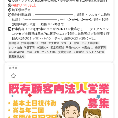
交通・アクセス 東武動物公園駅・幸手駅から車で15分(駐車場完備)
時給1,150円以上
埼玉県幸手市
勤務時間詳細 ╭━━━━━━━━━━━━╮ 週5日・フルタイム勤務
歓迎！ ╰━ｖ━━━━━━━━ｖ━╯ ⸜(●'ω'●)⸝ ⸜(●'ω'●)⸝ 9時～16時
(実働6時間) ※週5日勤務 ※17時まで...
仕事内容 ⭐このお仕事のココがPOINT⭐ ✅接客なし！モクモク＆コツ
コツ★ ✅土日祝は基本的に固定休み♪ ✅16時に退勤可◎ ✅時間帯や曜
日の相談OK！ ✅車・バイク・チャリ通勤OK◎ ✅20代～5...
制服あり
扶養内勤務OK
主婦・主夫歓迎
フリーター歓迎
バイク通勤OK
シフト自由
学歴不問
車通勤OK
固定時間制
平日のみOK
転勤なし
経験不問
未経験者歓迎
午前
夕方
ブランクOK
交通費支給
長期歓迎
フルタイム歓迎
長期休暇あり
正社員