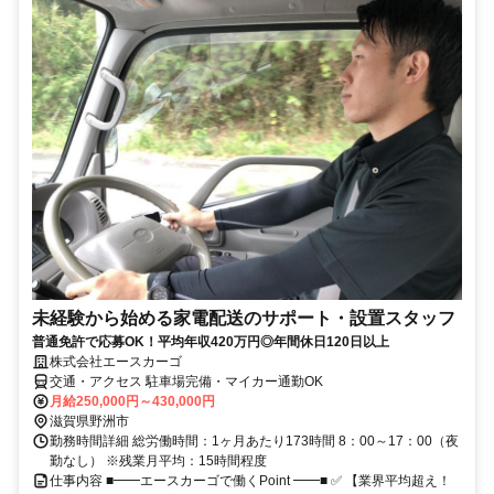
未経験から始める家電配送のサポート・設置スタッフ
普通免許で応募OK！平均年収420万円◎年間休日120日以上
株式会社エースカーゴ
交通・アクセス 駐車場完備・マイカー通勤OK
月給250,000円～430,000円
滋賀県野洲市
勤務時間詳細 総労働時間：1ヶ月あたり173時間 8：00～17：00（夜
勤なし） ※残業月平均：15時間程度
仕事内容 ■━━エースカーゴで働くPoint ━━■ ✅ 【業界平均超え！