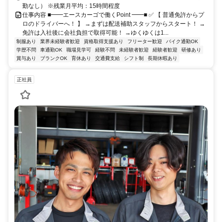
勤なし） ※残業月平均：15時間程度
仕事内容 ■━━エースカーゴで働くPoint ━━■ ✅ 【 普通免許からプ
ロのドライバーへ！ 】 →まずは配送補助スタッフからスタート！ →
免許は入社後に会社負担で取得可能！ →ゆくゆくは1...
制服あり
業界未経験者歓迎
資格取得支援あり
フリーター歓迎
バイク通勤OK
学歴不問
車通勤OK
職場見学可
経験不問
未経験者歓迎
経験者歓迎
研修あり
賞与あり
ブランクOK
育休あり
交通費支給
シフト制
長期休暇あり
正社員