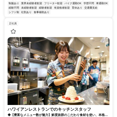
制服あり
業界未経験者歓迎
フリーター歓迎
バイク通勤OK
学歴不問
車通勤OK
経験不問
未経験者歓迎
経験者歓迎
有資格者歓迎
育休あり
交通費支給
シフト制
社割あり
食事補助あり
正社員
ハワイアンレストランでのキッチンスタッフ
◆【豊富なメニュー数が魅力】鮮度抜群のこだわり食材を使い、本格ハ