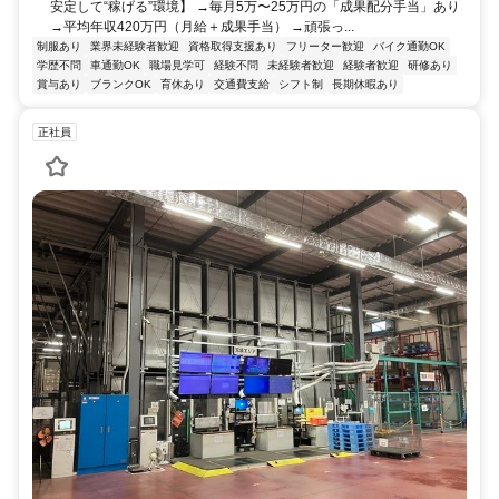
安定して“稼げる”環境】 →毎月5万〜25万円の「成果配分手当」あり
→平均年収420万円（月給＋成果手当） →頑張っ...
制服あり
業界未経験者歓迎
資格取得支援あり
フリーター歓迎
バイク通勤OK
学歴不問
車通勤OK
職場見学可
経験不問
未経験者歓迎
経験者歓迎
研修あり
賞与あり
ブランクOK
育休あり
交通費支給
シフト制
長期休暇あり
正社員