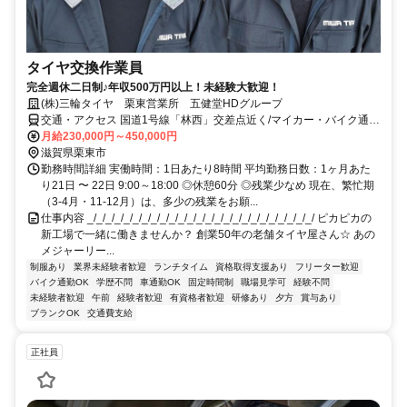
タイヤ交換作業員
完全週休二日制♪年収500万円以上！未経験大歓迎！
(株)三輪タイヤ 栗東営業所 五健堂HDグループ
交通・アクセス 国道1号線「林西」交差点近く/マイカー・バイク通勤
OK
月給230,000円～450,000円
滋賀県栗東市
勤務時間詳細 実働時間：1日あたり8時間 平均勤務日数：1ヶ月あた
り21日 〜 22日 9:00～18:00 ◎休憩60分 ◎残業少なめ 現在、繁忙期
（3-4月・11-12月）は、多少の残業をお願...
仕事内容 _/_/_/_/_/_/_/_/_/_/_/_/_/_/_/_/_/_/_/_/_/_/_/_/_/ ピカピカの
新工場で一緒に働きませんか？ 創業50年の老舗タイヤ屋さん☆ あの
メジャーリー...
制服あり
業界未経験者歓迎
ランチタイム
資格取得支援あり
フリーター歓迎
バイク通勤OK
学歴不問
車通勤OK
固定時間制
職場見学可
経験不問
未経験者歓迎
午前
経験者歓迎
有資格者歓迎
研修あり
夕方
賞与あり
ブランクOK
交通費支給
正社員