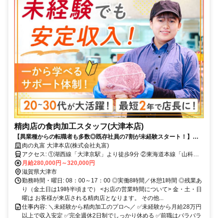
精肉店の食肉加工スタッフ(大津本店)
【異業種からの転職者も多数◎既存社員の7割が未経験スタート！】月
給28万円～／完全週休2日制／残業少なめ／創業70年以上の安定企業
肉の丸富 大津本店(株式会社丸富)
アクセス: ①湖西線「大津京駅」より徒歩9分 ②東海道本線「山科
月給280,000円～320,000円
駅」より車11分 ③東海道本線「大津駅」より車8分 ◎車通勤OK
滋賀県大津市
勤務時間・曜日: 08：00～17：00 ◎実働8時間／休憩1時間 ◎残業あ
り（金土日は19時半頃まで） <お店の営業時間について> 金・土・日
曜は お客様が来店される精肉店となります。 その他...
仕事内容: ＼未経験から精肉加工のプロへ／ ✅未経験から月給28万円
以上で収入安定 ✅完全週休2日制でしっかり休める ✅前職はバラバラ