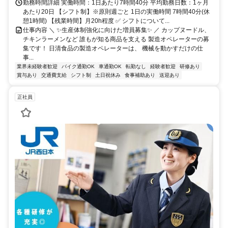
勤務時間詳細 実働時間：1日あたり7時間40分 平均勤務日数：1ヶ月
あたり20日 【シフト制】※原則週ごと 1日の実働時間 7時間40分(休
憩1時間) 【残業時間】月20h程度 ✅ シフトについて...
仕事内容 ＼ ✨生産体制強化に向けた増員募集✨ ／ カップヌードル、
チキンラーメンなど 誰もが知る商品を支える 製造オペレーターの募
集です！ 日清食品の製造オペレーターは、 機械を動かすだけの仕
事...
業界未経験者歓迎
バイク通勤OK
車通勤OK
転勤なし
経験者歓迎
研修あり
賞与あり
交通費支給
シフト制
土日祝休み
食事補助あり
送迎あり
正社員