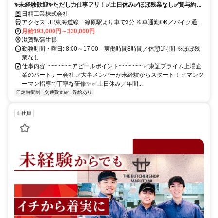
✨未経験歓迎✨ただし力仕事アリ！✅土日休み✅ほぼ残業なし✅賞与約4
ヵ月◎
日精工業株式会社
アクセス: JR東海道線 篠原駅より車で3分 ※車通勤OK／バイク通勤
OK
月給193,000円～330,000円
滋賀県蒲生郡
勤務時間・曜日: 8:00～17:00 実働時間8時間／休憩1時間 ※ほぼ残
業なし
仕事内容: ~~~~~~~アピールポイント~~~~~~~ ✅東証プライム上場企
業のパートナー会社 ✅️大半メンバーが未経験からスタート！ ✅マンツ
ーマン指導で丁寧な研修✨ ✅️土日休み／年間...
固定時間制
交通費支給
昇給あり
正社員