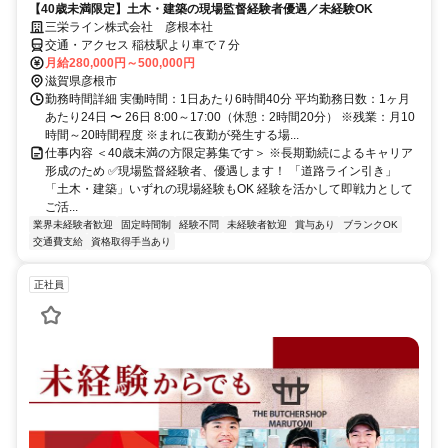
【40歳未満限定】土木・建築の現場監督経験者優遇／未経験OK
三栄ライン株式会社 彦根本社
交通・アクセス 稲枝駅より車で７分
月給280,000円～500,000円
滋賀県彦根市
勤務時間詳細 実働時間：1日あたり6時間40分 平均勤務日数：1ヶ月
あたり24日 〜 26日 8:00～17:00（休憩：2時間20分） ※残業：月10
時間～20時間程度 ※まれに夜勤が発生する場...
仕事内容 ＜40歳未満の方限定募集です＞ ※長期勤続によるキャリア
形成のため ✅現場監督経験者、優遇します！ 「道路ライン引き」
「土木・建築」いずれの現場経験もOK 経験を活かして即戦力として
ご活...
業界未経験者歓迎
固定時間制
経験不問
未経験者歓迎
賞与あり
ブランクOK
交通費支給
資格取得手当あり
正社員