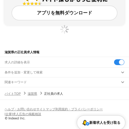
アプリを無料ダウンロード
滋賀県の正社員求人情報
求人の詳細を表示
条件を追加・変更して検索
市区町村を追加・変更
関連キーワード
滋賀県 正社員 労務
滋賀県 会社員
滋賀県 正社員こ
滋賀県 正社員 社員 求人
滋賀県
駅を追加・変更
バイトTOP
滋賀県
正社員の求人
滋賀県 正社員 正社員求人
滋賀県
すべて
大津市
彦根市
長浜市
近江八幡市
草津市
守山市
栗東市
甲賀市
野洲市
湖南市
職種を追加・変更
JR北陸本線(米原～金沢)
高島市
東近江市
米原市
蒲生郡
愛知郡
犬上郡
米原駅
坂田駅
田村駅
長浜駅
虎姫駅
河毛駅
高月駅
木ノ本駅
余呉駅
近江塩津駅
飲食・フードサービス
ヘルプ・お問い合わせ
サイトマップ
利用規約・プライバシーポリシー
特徴を追加・変更
飲食・フードサービス
すべて
[企業]求人広告の掲載相談
JR東海道本線(岐阜～美濃赤坂・米原)
ホールスタッフ
キッチンスタッフ
皿洗い・洗い場
精肉・鮮魚加工
給食調理
人気
柏原駅
近江長岡駅
醒ケ井駅
米原駅
雇用形態を追加・変更
新着求人を受け取る
パン屋（ベーカリー）
フードカウンター販売員
バー（BAR）・バーテンダー
日払いOK
高校生歓迎
学生歓迎
深夜の仕事
髪型・髪色自由
ひげOK
ネイルOK
飲食店補助（開店・閉店準備）
飲食店（店長・マネージャー）
JR草津線
ピアスOK
アルバイト・パート
履歴書不要
オープニングスタッフ
留学生・外国人活躍中