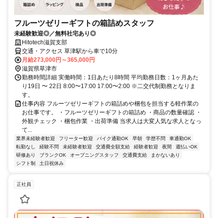
フルーツゼリーギフトの箱詰めスタッフ
未経験歓迎◎／無料社宅あり◎
Hitotech滋賀支部
交通・アクセス 草津駅から車で10分
月給273,000円～365,000円
滋賀県草津市
勤務時間詳細 実働時間：1日あたり8時間 平均勤務日数：1ヶ月あた
り19日 〜 22日 8:00〜17:00 17:00〜2:00 ※二交代制勤務となりま
す。
仕事内容 フルーツゼリーギフトの箱詰めや梱包を担当する軽作業の
お仕事です。 ・フルーツゼリーギフトの箱詰め ・商品の数量確認 ・
外観チェック ・梱包作業 ・出荷準備 当求人は大変人気な求人となっ
て...
業界未経験者歓迎
フリーター歓迎
バイク通勤OK
早朝
学歴不問
車通勤OK
転勤なし
経験不問
未経験者歓迎
交通費全額支給
経験者歓迎
夜間
週払いOK
研修あり
ブランクOK
オープニングスタッフ
交通費支給
まかないあり
シフト制
土日祝休み
正社員