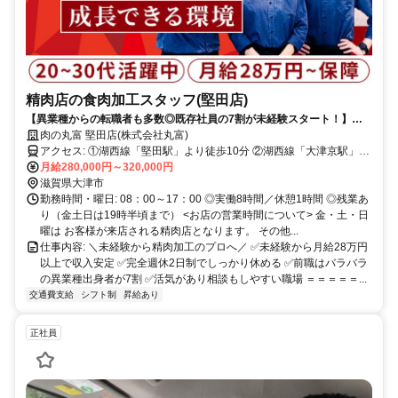
精肉店の食肉加工スタッフ(堅田店)
【異業種からの転職者も多数◎既存社員の7割が未経験スタート！】月
給28万円～／完全週休2日制／残業少なめ／創業70年以上の安定企業
肉の丸富 堅田店(株式会社丸富)
アクセス: ①湖西線「堅田駅」より徒歩10分 ②湖西線「大津京駅」よ
り徒歩9分 ③東海道本線「山科駅」より車11分 ④東海道本線「大津
月給280,000円～320,000円
滋賀県大津市
駅」より車8分 ◎車通勤OK
勤務時間・曜日: 08：00～17：00 ◎実働8時間／休憩1時間 ◎残業あ
り（金土日は19時半頃まで） <お店の営業時間について> 金・土・日
曜は お客様が来店される精肉店となります。 その他...
仕事内容: ＼未経験から精肉加工のプロへ／ ✅未経験から月給28万円
以上で収入安定 ✅完全週休2日制でしっかり休める ✅前職はバラバラ
の異業種出身者が7割 ✅活気があり相談もしやすい職場 ＝＝＝＝＝...
交通費支給
シフト制
昇給あり
正社員