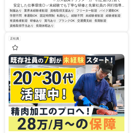
安定した仕事環境◎ ✅未経験でも丁寧な研修と先輩社員の 同行指導...
制服あり
業界未経験者歓迎
資格取得支援あり
フリーター歓迎
バイク通勤OK
学歴不問
車通勤OK
固定時間制
転勤なし
経験不問
未経験者歓迎
経験者歓迎
有資格者歓迎
研修あり
賞与あり
ブランクOK
交通費支給
長期歓迎
資格取得手当あり
長期休暇あり
正社員