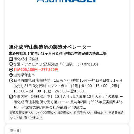
旭化成 守山製造所の製造オペレーター
未経験歓迎！賞与5.42ヶ月分＆住宅補助/空調完備の快適工場
旭化成株式会社
交通・アクセス JR琵琶湖線「守山駅」より車で10分
月給205,180円～277,260円
滋賀県守山市
勤務時間詳細 実働時間：1日あたり7時間15分 平均勤務日数：1ヶ月
あたり21日 3交代制 ＜シフト例＞ ［1勤］8：00～16：00 ［2勤］
16：00～24：00 ［3勤］24：00～翌8：00...
仕事内容 【積極採用中】 10月入社：5名募集 12月入社：4名募集 ー
旭化成 守山製造所で働く魅力 ー ✅ 賞与年2回（2025年度実績5.42ヶ
月） ✅ 家賃の約7割を会社が補助 ✅ 40歳で...
資格取得支援あり
バイク通勤OK
車通勤OK
住宅手当あり
研修あり
交通費支給
シフト制
寮・社宅あり
正社員