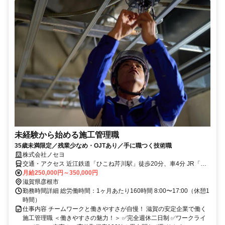
未経験から始める施工管理職
35歳未満限定／残業少なめ・OJTあり／手に職つく技術職
株式会社ノセヨ
交通・アクセス 近江鉄道「ひこね芹川駅」徒歩20分、車4分 JR「彦
根駅」徒歩30分、車9分
月給250,000円～350,000円
滋賀県彦根市
勤務時間詳細 総労働時間：1ヶ月あたり160時間 8:00〜17:00（休憩1
時間）
仕事内容 チームワークと働きやすさが自慢！ 滋賀の安定企業で働く
施工管理職 ＜働きやすさの魅力！＞ ✅完全週休二日制 ✅ワークライ