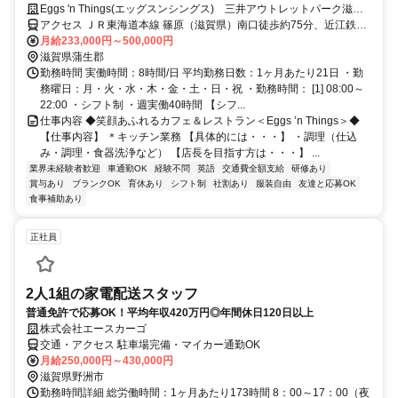
ワイ料理～洋食全般の腕を磨けます◆
Eggs 'n Things(エッグスンシングス) 三井アウトレットパーク滋賀
竜王店 社員募集
アクセス ＪＲ東海道本線 篠原（滋賀県）南口徒歩約75分、近江鉄道
八日市線 武佐（滋賀県）徒歩約101分、ＪＲ東海道本線 近江八幡南
月給233,000円～500,000円
口徒歩約106分
滋賀県蒲生郡
勤務時間 実働時間：8時間/日 平均勤務日数：1ヶ月あたり21日 ・勤
務曜日：月・火・水・木・金・土・日・祝 ・勤務時間： [1] 08:00～
22:00 ・シフト制 ・週実働40時間 【シフ...
仕事内容 ◆笑顔あふれるカフェ＆レストラン＜Eggs ’n Things＞◆
【仕事内容】 ＊キッチン業務 【具体的には・・・】 ・調理（仕込
み・調理・食器洗浄など） 【店長を目指す方は・・・】 ...
業界未経験者歓迎
車通勤OK
経験不問
英語
交通費全額支給
研修あり
賞与あり
ブランクOK
育休あり
シフト制
社割あり
服装自由
友達と応募OK
食事補助あり
正社員
2人1組の家電配送スタッフ
普通免許で応募OK！平均年収420万円◎年間休日120日以上
株式会社エースカーゴ
交通・アクセス 駐車場完備・マイカー通勤OK
月給250,000円～430,000円
滋賀県野洲市
勤務時間詳細 総労働時間：1ヶ月あたり173時間 8：00～17：00（夜