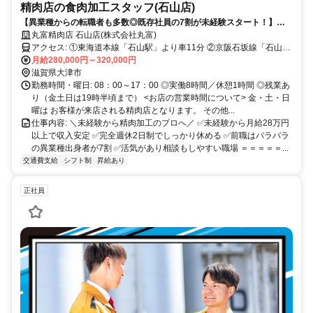
精肉店の食肉加工スタッフ(石山店)
【異業種からの転職者も多数◎既存社員の7割が未経験スタート！】月
給28万円～／完全週休2日制／残業少なめ／創業70年以上の安定企業
丸富精肉店 石山店(株式会社丸富)
アクセス: ①東海道本線「石山駅」より車11分 ②京阪石坂線「石山寺
月給280,000円～320,000円
駅」より車7分 ③京阪石坂線「唐橋前駅」より車7分 ◎車通勤OK
滋賀県大津市
勤務時間・曜日: 08：00～17：00 ◎実働8時間／休憩1時間 ◎残業あ
り（金土日は19時半頃まで） <お店の営業時間について> 金・土・日
曜は お客様が来店される精肉店となります。 その他...
仕事内容: ＼未経験から精肉加工のプロへ／ ✅未経験から月給28万円
以上で収入安定 ✅完全週休2日制でしっかり休める ✅前職はバラバラ
の異業種出身者が7割 ✅活気があり相談もしやすい職場 ＝＝＝＝＝...
交通費支給
シフト制
昇給あり
正社員