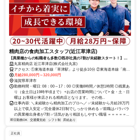
精肉店の食肉加工スタッフ(近江草津店)
【異業種からの転職者も多数◎既存社員の7割が未経験スタート！】月
給28万円～／完全週休2日制／残業少なめ／創業70年以上の安定企業
丸富精肉店 近江草津店(株式会社丸富)
アクセス: ①東海道本線「草津駅」より徒歩10分 ②東海道本線「南草
月給280,000円～320,000円
津駅」より車14分 ③東海道本線「栗東駅」より車11分 ◎車通勤OK
滋賀県草津市
勤務時間・曜日: 08：00～17：00 ◎実働8時間／休憩1時間 ◎残業あ
り（金土日は19時半頃まで） <お店の営業時間について> 金・土・日
曜は お客様が来店される精肉店となります。 その他...
仕事内容: ＼未経験から精肉加工のプロへ／ ✅未経験から月給28万円
以上で収入安定 ✅完全週休2日制でしっかり休める ✅前職はバラバラ
の異業種出身者が7割 ✅活気があり相談もしやすい職場 ＝＝＝＝＝...
即日勤務OK
交通費支給
シフト制
昇給あり
正社員