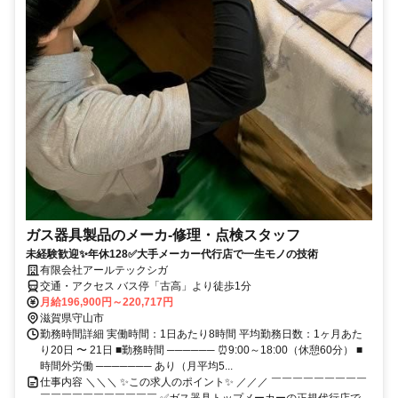
ガス器具製品のメーカ-修理・点検スタッフ
未経験歓迎✨年休128✅大手メーカー代行店で一生モノの技術
有限会社アールテックシガ
交通・アクセス バス停「古高」より徒歩1分
月給196,900円～220,717円
滋賀県守山市
勤務時間詳細 実働時間：1日あたり8時間 平均勤務日数：1ヶ月あた
り20日 〜 21日 ■勤務時間 ────── ⏰9:00～18:00（休憩60分） ■
時間外労働 ─────── あり（月平均5...
仕事内容 ＼＼＼ ✨この求人のポイント✨ ／／／ ￣￣￣￣￣￣￣￣￣
￣￣￣￣￣￣￣￣￣￣￣ ✅ガス器具トップメーカーの正規代行店で