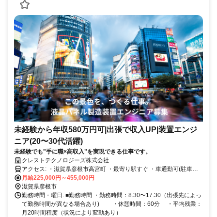
未経験から年収580万円可|出張で収入UP|装置エンジ
ニア(20〜30代活躍)
未経験でも"手に職×高収入"を実現できる仕事です。
クレストテクノロジーズ株式会社
アクセス: ・滋賀県彦根市高宮町 ・最寄り駅すぐ ・車通勤可(駐車場
3,000円/月 自己負担)
月給225,000円～455,000円
滋賀県彦根市
勤務時間・曜日: ■勤務時間 ・勤務時間：8:30〜17:30（出張先によっ
て勤務時間が異なる場合あり) ・休憩時間：60分 ・平均残業：
月20時間程度（状況により変動あり）