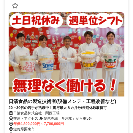
日清食品の製造技術者(設備メンテ・工程改善など)
20～30代の若手が活躍中！賞与最大８カ月分/長期休暇取得可
日清食品株式会社 関西工場
交通・アクセス JR琵琶湖線「草津駅」から車5分
年俸4,800,000円～7,700,000円
滋賀県栗東市