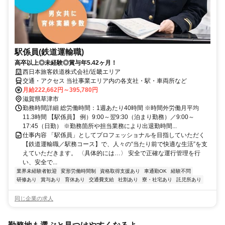
駅係員(鉄道運輸職)
高卒以上◎未経験◎賞与年5.42ヶ月！
西日本旅客鉄道株式会社/近畿エリア
交通・アクセス 当社事業エリア内の各支社・駅・車両所など
月給222,662円～395,780円
滋賀県草津市
勤務時間詳細 総労働時間：1週あたり40時間 ※時間外労働月平均
11.3時間 【駅係員】 例）9:00～翌9:30（泊まり勤務）／9:00～
17:45（日勤） ※勤務箇所や担当業務により出退勤時間...
仕事内容 「駅係員」としてプロフェッショナルを目指していただく
【鉄道運輸職／駅務コース】で、人々の“当たり前で快適な生活”を支
えていただきます。 〈具体的には…〉 安全で正確な運行管理を行
い、安全で...
業界未経験者歓迎
変形労働時間制
資格取得支援あり
車通勤OK
経験不問
研修あり
賞与あり
育休あり
交通費支給
社割あり
寮・社宅あり
託児所あり
同じ企業の求人