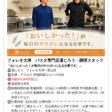
フォレオ大津 パスタ専門店凜じろう・調理スタッフ
「おいしかった！が毎日のやりがいになる仕事です。」
凜じろう フォレオ大津一里山店
交通・アクセス JR瀬田駅からバス10分
月給247,800円以上
滋賀県大津市
勤務時間詳細 実働時間：1日あたり8時間 〜 9時間 平均勤務日数：1
ヶ月あたり22日 勤務時間 例 10：30-21：30 休憩 2H 12：00-21：30
休憩１H など
仕事内容 【正社員】仕事内容 ＊-＊-＊-＊-＊-＊-＊-＊-＊-＊-＊-＊-＊-
＊ 滋賀でご縁をもって、石山発祥から今年で26年。 お箸で味わう創
作和パスタとデザート。 大釜でゆで上げるプリプリアル...