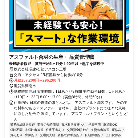
アスファルト合材の生産・ 品質管理職
未経験者歓迎！賞与平均6ヶ月分！90年以上黒字を継続中！
株式会社昭建/石部アスコン工場
交通・アクセス JR石部駅から徒歩約10分
月給257,200円～296,200円
滋賀県湖南市
勤務時間詳細 実働時間：1日あたり8時間 平均勤務日数：1ヶ月あた
り19日 〜 23日 8:00〜17:00（実働8時間、休憩60分）
仕事内容 日本の道路のほとんどは、 アスファルト舗装です。 その主
な材料であるアスファルト合材を、 当社のプラントにて様々な規格
に応じた配合で 製造しています。 アスファルトプラントというと ど
ん...
業界未経験者歓迎
変形労働時間制
資格取得支援あり
学歴不問
車通勤OK
経験不問
未経験者歓迎
住宅手当あり
交通費全額支給
有資格者歓迎
研修あり
賞与あり
育休あり
交通費支給
資格取得手当あり
長期休暇あり
土日祝休み