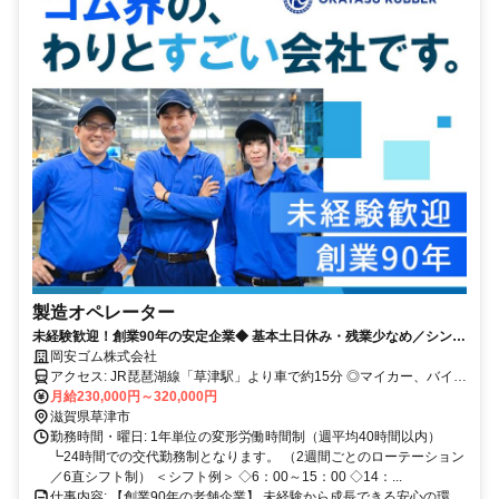
製造オペレーター
未経験歓迎！創業90年の安定企業◆ 基本土日休み・残業少なめ／シンプ
ル作業×研修充実◎／家族手当あり
岡安ゴム株式会社
アクセス: JR琵琶湖線「草津駅」より車で約15分 ◎マイカー、バイ
ク、自転車通勤OK（無料駐車場完備）
月給230,000円～320,000円
滋賀県草津市
勤務時間・曜日: 1年単位の変形労働時間制（週平均40時間以内）
┗24時間での交代勤務制となります。 （2週間ごとのローテーション
／6直シフト制） ＜シフト例＞ ◇6：00～15：00 ◇14：...
仕事内容: 【創業90年の老舗企業】 未経験から成長できる安心の環