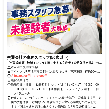
交通会社の事務スタッフ(50歳以下)
【✅育成前提】地域インフラを陰で支える立役者！資格取得支援あり⭐転
勤なしで腰を据えて働けます✨\30~40代活躍中/
帝産湖南交通株式会社
アクセス: JR草津駅東口4番バス乗り場より「草津車庫」行約20分。
◎マイカー通勤可。駐車場有。
月給230,000円～270,000円
滋賀県草津市
勤務時間・曜日: 【勤務時間】 シフト制 ①8：45～17：45 ②6：00～
15：00 ③12：00～21：00 【勤務曜日】 シフトによる 週休二日制
（月8以上休み）
仕事内容: ⭐この求人のポイント⭐ ✅未経験大歓迎、育成前提採用 └充
実の教育体制＋先輩同行で 経験ゼロから育てる環境なので安心で
す！ ✅国土交通省認証の働きやすい職場環境 └残業10時間以内/...