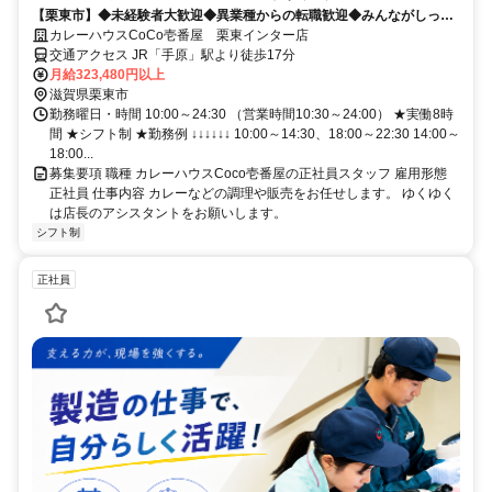
【栗東市】◆未経験者大歓迎◆異業種からの転職歓迎◆みんながしって
るココイチでお仕事始めませんか！？
カレーハウスCoCo壱番屋 栗東インター店
交通アクセス JR「手原」駅より徒歩17分
月給323,480円以上
滋賀県栗東市
勤務曜日・時間 10:00～24:30 （営業時間10:30～24:00） ★実働8時
間 ★シフト制 ★勤務例 ↓↓↓↓↓↓ 10:00～14:30、18:00～22:30 14:00～
18:00...
募集要項 職種 カレーハウスCoco壱番屋の正社員スタッフ 雇用形態
正社員 仕事内容 カレーなどの調理や販売をお任せします。 ゆくゆく
は店長のアシスタントをお願いします。
シフト制
正社員