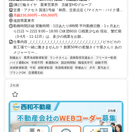
(株)三輪タイヤ 栗東営業所 五健堂HDグループ
交通・アクセス 国道1号線「林西」交差点近く/マイカー・バイク通勤
OK
月給230,000円～450,000円
滋賀県栗東市
勤務時間詳細 実働時間：1日あたり8時間 平均勤務日数：1ヶ月あた
り21日 〜 22日 9:00～18:00 ◎休憩60分 ◎残業少なめ 現在、繁忙期
（3-4月・11-12月）は、多少の残業をお願...
仕事内容 _/_/_/_/_/_/_/_/_/_/_/_/_/_/_/_/_/_/_/_/_/_/_/_/_/ ピカピカの
新工場で一緒に働きませんか？ 創業50年の老舗タイヤ屋さん☆ あの
メジャーリー...
制服あり
業界未経験者歓迎
ランチタイム
資格取得支援あり
フリーター歓迎
バイク通勤OK
学歴不問
車通勤OK
固定時間制
職場見学可
経験不問
未経験者歓迎
午前
経験者歓迎
有資格者歓迎
研修あり
夕方
賞与あり
ブランクOK
交通費支給
正社員