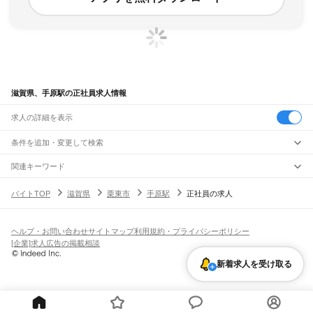
滋賀県、手原駅の正社員求人情報
求人の詳細を表示
条件を追加・変更して検索
市区町村を追加・変更
関連キーワード
完全在宅ワーク 全国
シール貼り 在宅
現在地周辺
ガチャガチャ
犬カフェ
滋賀県
駅を追加・変更
バイトTOP
滋賀県
栗東市
手原駅
正社員の求人
滋賀県
すべて
大津市
彦根市
長浜市
近江八幡市
草津市
守山市
栗東市
甲賀市
野洲市
湖南市
職種を追加・変更
JR北陸本線(米原～金沢)
高島市
東近江市
米原市
蒲生郡
愛知郡
犬上郡
米原駅
坂田駅
田村駅
長浜駅
虎姫駅
河毛駅
高月駅
木ノ本駅
余呉駅
近江塩津駅
飲食・フードサービス
ヘルプ・お問い合わせ
サイトマップ
利用規約・プライバシーポリシー
特徴を追加・変更
飲食・フードサービス
すべて
[企業]求人広告の掲載相談
JR東海道本線(岐阜～美濃赤坂・米原)
ホールスタッフ
キッチンスタッフ
皿洗い・洗い場
精肉・鮮魚加工
給食調理
人気
柏原駅
近江長岡駅
醒ケ井駅
米原駅
雇用形態を追加・変更
新着求人を受け取る
パン屋（ベーカリー）
フードカウンター販売員
バー（BAR）・バーテンダー
日払いOK
高校生歓迎
学生歓迎
深夜の仕事
髪型・髪色自由
ひげOK
ネイルOK
飲食店補助（開店・閉店準備）
飲食店（店長・マネージャー）
JR草津線
ピアスOK
アルバイト・パート
履歴書不要
オープニングスタッフ
留学生・外国人活躍中
都道府県を変更
営業・販売
油日駅
甲賀駅
寺庄駅
甲南駅
貴生川駅
三雲駅
甲西駅
石部駅
手原駅
草津駅
勤務期間
正社員
営業・販売
すべて
短期
契約社員
単発・1日OK
長期
期間限定（春夏冬休み等）
琵琶湖線
営業
テレフォンアポインター（テレアポ）
ルートセールス
コンビニ