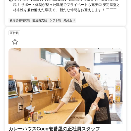
境！ サポート体制が整った職場でプライベートも充実◎ 安定基盤と
将来性を兼ね備えた環境で、 新たな仲間をお迎えします！ ￣￣￣
￣...
変形労働時間制
交通費支給
シフト制
昇給あり
正社員
カレーハウスCoco壱番屋の正社員スタッフ