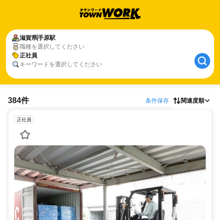
滋賀県
手原駅
職種を選択してください
正社員
キーワードを選択してください
384件
条件保存
関連度順
正社員