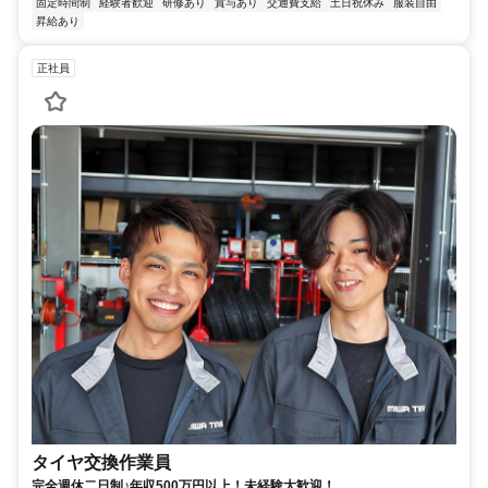
固定時間制
経験者歓迎
研修あり
賞与あり
交通費支給
土日祝休み
服装自由
昇給あり
正社員
タイヤ交換作業員
完全週休二日制♪年収500万円以上！未経験大歓迎！