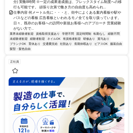
分) 実働8時間 ※一定の成果達成後は、フレックスタイム制度への移
行も可能です。 頑張り次第で働き方の自由度も高められ...
仕事内容 何メートル先に・・・と、街中によくある案内看板や駅や
バスなどの看板 広告看板といわれるモノ全てを取り扱っています。
日々、既存のお客様への訪問や新規お客様へのアプローチ 営業経験
がない方で...
業界未経験者歓迎
資格取得支援あり
学歴不問
固定時間制
転勤なし
経験不問
未経験者歓迎
経験者歓迎
ネイルOK
有資格者歓迎
研修あり
賞与あり
ブランクOK
育休あり
交通費支給
社割あり
長期休暇あり
ピアスOK
服装自由
髪型・髪色自由
正社員