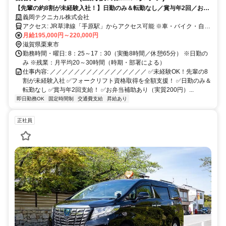
【先輩の約8割が未経験入社！】日勤のみ＆転勤なし／賞与年2回／お弁
当補助あり／資格取得支援あり／経験者優遇◎
義岡テクニカル株式会社
アクセス: JR草津線「手原駅」からアクセス可能 ※車・バイク・自転
車通勤OK（無料駐車場あり） ※交通費規定支給
月給195,000円～220,000円
滋賀県栗東市
勤務時間・曜日: 8：25～17：30（実働8時間／休憩65分） ※日勤の
み ※残業：月平均20～30時間（時期・部署による）
仕事内容: ／／／／／／／／／／／／／／／／ ✅未経験OK！先輩の8
割が未経験入社 ✅フォークリフト資格取得を全額支援！ ✅日勤のみ＆
転勤なし ✅賞与年2回支給！ ✅お弁当補助あり（実質200円）...
即日勤務OK
固定時間制
交通費支給
昇給あり
正社員