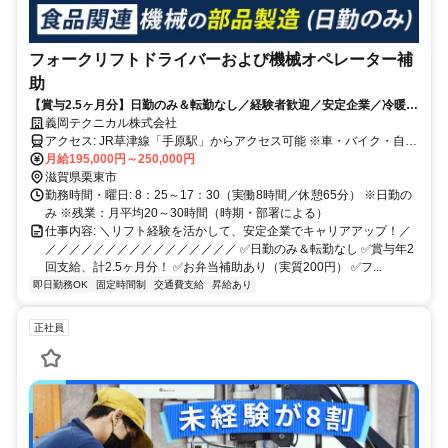
フォークリフトドライバーおよび機械オペレーター補
助
【賞与2.5ヶ月分】日勤のみ＆転勤なし／経験者歓迎／安定企業／冷暖房
設備あり
義岡テクニカル株式会社
アクセス: JR草津線「手原駅」からアクセス可能 ※車・バイク・自転
車通勤OK（無料駐車場あり） ※交通費規定支給
月給195,000円～250,000円
滋賀県栗東市
勤務時間・曜日: 8：25～17：30（実働8時間／休憩65分） ※日勤の
み ※残業：月平均20～30時間（時期・部署による）
仕事内容: ＼リフト経験を活かして、安定企業でキャリアアップ！／
／／／／／／／／／／／／／／／／ ✅日勤のみ＆転勤なし ✅賞与年2
回支給、計2.5ヶ月分！ ✅お弁当補助あり（実質200円） ✅フ...
即日勤務OK
固定時間制
交通費支給
昇給あり
正社員