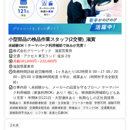
小型部品の検品作業スタッフ(2交替)_滋賀
未経験OK！テーマパーク利用補助で休みが充実！
株式会社グリーンテック 滋賀営業所
交通・アクセス 東宝ランド: 徒歩 2分
月給181,000円～232,400円
滋賀県栗東市
勤務時間詳細 総労働時間：1ヶ月あたり162時間 8: 00～17: 00／20:
00～翌5:00 ※実働8時間程度 ※早出、残業あり（時間外手当全額支
給）
仕事内容 ＼未経験から、メーカーの品質を守るプロへ／ テーマパー
ク利用補助（家族利用OK）あり！ 他にも、映画館利用補助などもあ
り充実！ 年間休日121日・大型連休あり・転勤なしの正社員採用...
制服あり
業界未経験者歓迎
主婦・主夫歓迎
フリーター歓迎
学歴不問
経験不問
未経験者歓迎
交通費全額支給
経験者歓迎
研修あり
ブランクOK
交通費支給
資格取得手当あり
シフト制
友達と応募OK
正社員