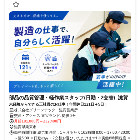
部品の品質管理・軽作業スタッフ(日勤・2交替)_滋賀
未経験からできる正社員のお仕事！年間休日121日＋5日！
株式会社グリーンテック 滋賀営業所
交通・アクセス 東宝ランド: 徒歩 2分
月給181,000円～232,400円
滋賀県栗東市
勤務時間詳細 総労働時間：1ヶ月あたり162時間 8:00～17:00／20:00
～翌5:00 ※日勤のみ・2交替お選びいただけます! ※実働8時間程度 ※