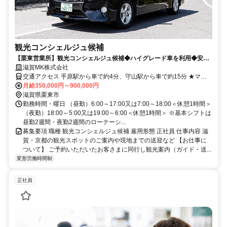
観光コンシェルジュ候補
【栗東営業所】観光コンシェルジュ候補◆ハイグレード車を利用◆安心
の月給保証制度（35万円／6ヵ月間）
滋賀MK株式会社
交通アクセス 手原駅から車で約4分、守山駅から車で約15分 ★マイ
カー通勤OK！
月給350,000円～900,000円
滋賀県栗東市
勤務時間・曜日 （昼勤）6:00～17:00又は7:00～18:00＜休憩1時間＞
（夜勤）18:00～5:00又は19:00～6:00＜休憩1時間＞ ※基本シフトは
昼勤2週間・夜勤2週間のローテーシ...
募集要項 職種 観光コンシェルジュ候補 雇用形態 正社員 仕事内容 滋
賀・京都の観光スポットのご案内や現地までの送迎など 【お仕事に
ついて】 ご予約いただいたお客さまに同行し観光案内（ガイド・送...
変形労働時間制
正社員