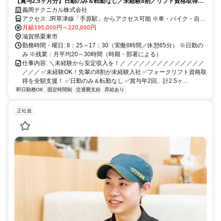
【賞与2.5ヶ月分】日勤のみ＆転勤なし／未経験8割／リフト資格取得を
全額支援／髪型・髪色自由
義岡テクニカル株式会社
アクセス: JR草津線「手原駅」からアクセス可能 ※車・バイク・自転
車通勤OK（無料駐車場あり） ※交通費規定支給
月給195,000円～220,000円
滋賀県栗東市
勤務時間・曜日: 8：25～17：30（実働8時間／休憩65分） ※日勤の
み ※残業：月平均20～30時間（時期・部署による）
仕事内容: ＼未経験から安定収入を！／ ／／／／／／／／／／／／／
／／／ ✅未経験OK！先輩の8割が未経験入社 ✅フォークリフト資格取
得を全額支援！ ✅日勤のみ＆転勤なし ✅賞与年2回、計2.5ヶ...
即日勤務OK
固定時間制
交通費支給
昇給あり
正社員