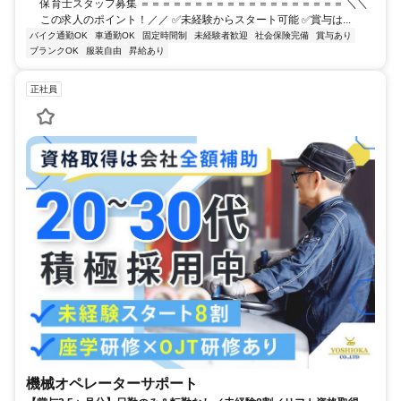
保育士スタッフ募集 ＝＝＝＝＝＝＝＝＝＝＝＝＝＝＝＝＝＝＝ ＼＼
この求人のポイント！／／ ✅未経験からスタート可能 ✅賞与は...
バイク通勤OK
車通勤OK
固定時間制
未経験者歓迎
社会保険完備
賞与あり
ブランクOK
服装自由
昇給あり
正社員
機械オペレーターサポート