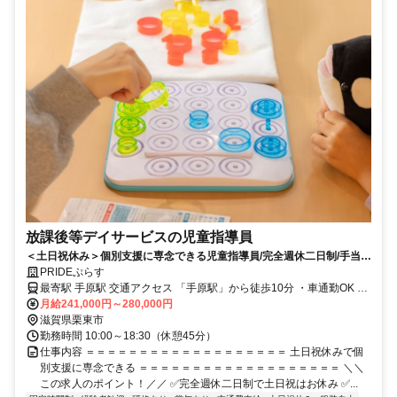
放課後等デイサービスの児童指導員
＜土日祝休み＞個別支援に専念できる児童指導員/完全週休二日制/手当充
実
PRIDEぷらす
最寄駅 手原駅 交通アクセス 「手原駅」から徒歩10分 ・車通勤OK ・
月給241,000円～280,000円
バイク通勤OK ・自転車通勤OK ※無料駐車場完備
滋賀県栗東市
勤務時間 10:00～18:30（休憩45分）
仕事内容 ＝＝＝＝＝＝＝＝＝＝＝＝＝＝＝＝＝＝＝ 土日祝休みで個
別支援に専念できる ＝＝＝＝＝＝＝＝＝＝＝＝＝＝＝＝＝＝＝ ＼＼
この求人のポイント！／／ ✅完全週休二日制で土日祝はお休み ✅...