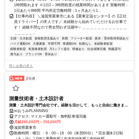
1時間取れます ※1日2～3時間程度の残業時間があります 実働時間：
1日あたり8時間 平均所定労働時間：1ヶ月あたり1...
【仕事内容】 ＼滋賀県栗東市にある【栗東定温センター】の【正社
員ドライバー】の求人です／ 未経験から始めていただけるお仕事で
す！ 経験不問なので男女問わず活躍中✨ ＿＿＿＿＿＿＿＿＿＿＿＿
＿＿＿＿＿...
主婦・主夫歓迎
資格取得支援あり
長期
フリーター歓迎
産休・育休取得実績あり
バイク通勤OK
大量募集
学歴不問
車通勤OK
転勤なし
未経験者歓迎
経験者歓迎
有資格者歓迎
月1シフト提出
研修あり
社会保険完備
制服貸与
賞与あり
ブランクOK
育休あり
同じ企業の求人
正社員
測量技術者・土木設計者
測量・土木設計専門会社です。経験を活かして、もっと自由に働きませ
んか？少人数だからこそ、一人ひとりの技術を大切にしています。
㈱おうみPLANNING
アクセス: マイカー通勤可・無料駐車場完備
月給280,000円～350,000円
滋賀県栗東市
勤務時間・曜日: ・9：00～18：00（休憩60分） * 完全週休2日制
（土・日） * GW * 夏季休暇 * 年末年始休暇 * 有給休暇