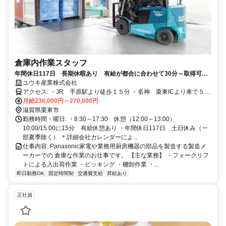
倉庫内作業スタッフ
年間休日117日 長期休暇あり 有給が都合に合わせて30分～取得可能
☆
ユウキ産業株式会社
アクセス: ・JR 手原駅より徒歩１５分 ・名神 栗東ICより車で５
月給236,000円～270,000円
分 マイカー通勤可 無料駐車場完備
滋賀県栗東市
勤務時間・曜日: ・8:30～17:30 休憩（12:00～13:00）
10:00/15:00に15分 有給休憩あり ・年間休日117日 土日休み（一
部夏季除く） ＊詳細会社カレンダーによ...
仕事内容: Panasonic家電や業務用厨房機器の部品を製造する製造メ
ーカーでの 倉庫な作業のお仕事です。 【主な業務】 ・フォークリフ
トによる入出荷作業 ・ピッキング ・棚卸作業 ・...
即日勤務OK
固定時間制
交通費支給
昇給あり
正社員