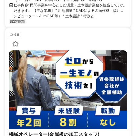
仕事内容: 民間事業を中心とした測量・土木設計業務を担当していた
だきます。 【主な業務】 * 用地測量 * CADによる図面作成（福井コ
ンピューター・AutoCAD等） * 土木設計 * 行政と...
固定時間制
正社員
機械オペレーター(金属板の加工スタッフ)