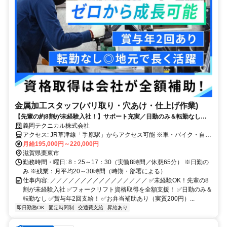
金属加工スタッフ(バリ取り・穴あけ・仕上げ作業)
【先輩の約8割が未経験入社！】サポート充実／日勤のみ＆転勤なし／
賞与年2回／お弁当補助あり
義岡テクニカル株式会社
アクセス: JR草津線「手原駅」からアクセス可能 ※車・バイク・自転
車通勤OK（無料駐車場あり） ※交通費規定支給
月給195,000円～220,000円
滋賀県栗東市
勤務時間・曜日: 8：25～17：30（実働8時間／休憩65分） ※日勤の
み ※残業：月平均20～30時間（時期・部署による）
仕事内容: ／／／／／／／／／／／／／／／／ ✅未経験OK！先輩の8
割が未経験入社 ✅フォークリフト資格取得を全額支援！ ✅日勤のみ＆
転勤なし ✅賞与年2回支給！ ✅お弁当補助あり（実質200円）...
即日勤務OK
固定時間制
交通費支給
昇給あり