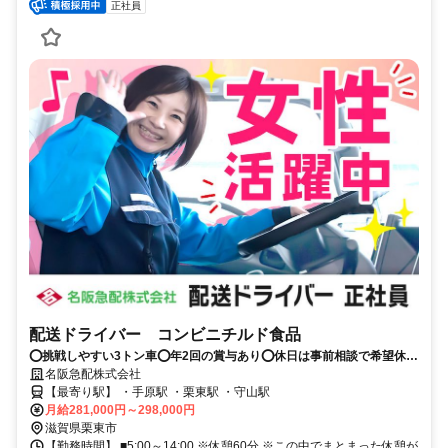
正社員
配送ドライバー コンビニチルド食品
⭕挑戦しやすい3トン車⭕年2回の賞与あり⭕休日は事前相談で希望休
OK⭕有給休暇も取得しやすい環境
名阪急配株式会社
【最寄り駅】 ・手原駅 ・栗東駅 ・守山駅
月給281,000円～298,000円
滋賀県栗東市
【勤務時間】 ■5:00～14:00 ※休憩60分 ※この中でまとまった休憩が