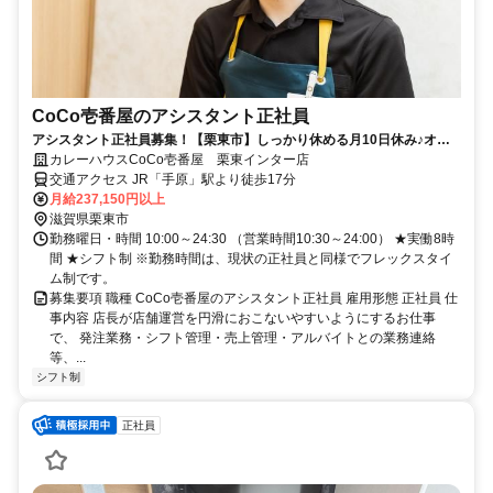
CoCo壱番屋のアシスタント正社員
アシスタント正社員募集！【栗東市】しっかり休める月10日休み♪オン
とオフ、どちらも充実の働き方です！
カレーハウスCoCo壱番屋 栗東インター店
交通アクセス JR「手原」駅より徒歩17分
月給237,150円以上
滋賀県栗東市
勤務曜日・時間 10:00～24:30 （営業時間10:30～24:00） ★実働8時
間 ★シフト制 ※勤務時間は、現状の正社員と同様でフレックスタイ
ム制です。
募集要項 職種 CoCo壱番屋のアシスタント正社員 雇用形態 正社員 仕
事内容 店長が店舗運営を円滑におこないやすいようにするお仕事
で、 発注業務・シフト管理・売上管理・アルバイトとの業務連絡
等、...
シフト制
正社員