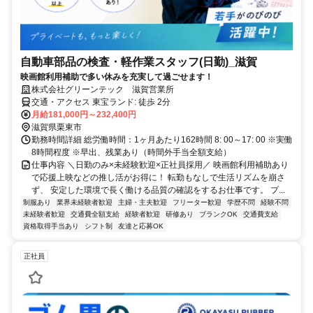
自動車部品の検査・軽作業スタッフ(日勤)_滋賀
映画館利用補助で多い休みを充実して過ごせます！
株式会社グリーンテック 滋賀営業所
交通・アクセス 東宝ランド: 徒歩 2分
月給181,000円～232,400円
滋賀県栗東市
勤務時間詳細 総労働時間：1ヶ月あたり162時間 8: 00～17: 00 ※実働
8時間程度 ※早出、残業あり（時間外手当全額支給）
仕事内容 ＼日勤のみ×未経験歓迎×正社員採用／ 映画館利用補助あり
で応援上映などの推し活がお得に！ 転勤もなしで生活リズムを崩さ
ず、 安定した環境で長く働ける品質の確認をするお仕事です。 プ...
制服あり
業界未経験者歓迎
主婦・主夫歓迎
フリーター歓迎
学歴不問
経験不問
未経験者歓迎
交通費全額支給
経験者歓迎
研修あり
ブランクOK
交通費支給
資格取得手当あり
シフト制
友達と応募OK
正社員