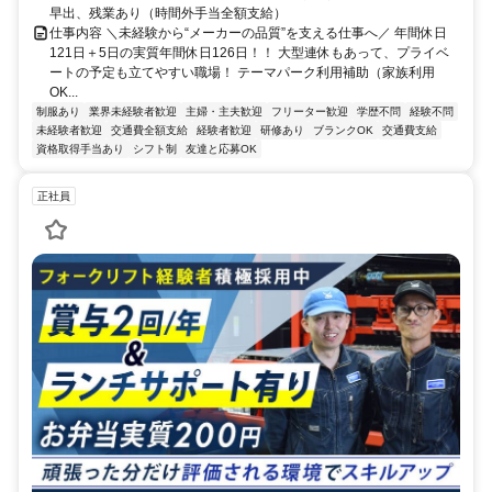
早出、残業あり（時間外手当全額支給）
仕事内容 ＼未経験から“メーカーの品質”を支える仕事へ／ 年間休日
121日＋5日の実質年間休日126日！！ 大型連休もあって、プライベ
ートの予定も立てやすい職場！ テーマパーク利用補助（家族利用
OK...
制服あり
業界未経験者歓迎
主婦・主夫歓迎
フリーター歓迎
学歴不問
経験不問
未経験者歓迎
交通費全額支給
経験者歓迎
研修あり
ブランクOK
交通費支給
資格取得手当あり
シフト制
友達と応募OK
正社員