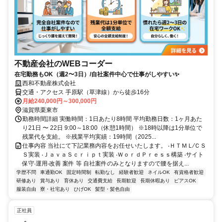
不動産会社のWEBコーダー
在宅勤務もOK（週2〜3日）/自社案件中心で仕事がしやすい✨
西和不動産株式会社
交通・アクセス 手原駅（草津線）から徒歩16分
月給240,000円～300,000円
滋賀県栗東市
勤務時間詳細 実働時間：1日あたり8時間 平均勤務日数：1ヶ月あた
り21日 〜 22日 9:00～18:00（休憩1時間） ※18時以降は1分単位で
残業代を⽀給。 ※残業平均実績：19時間（2025...
仕事内容 当社にて下記業務内容をお任せいたします。 ‧ＨＴＭＬ∕ＣＳ
Ｓ実装 ‧ＪａｖａＳｃｒｉｐｔ実装 ‧ＷｏｒｄＰｒｅｓｓ構築 ‧サイト
保守‧運⽤‧改善 案件 等 ⾃社案件のみとなりますので腰を据え...
学歴不問
車通勤OK
固定時間制
転勤なし
経験者歓迎
ネイルOK
有資格者歓迎
研修あり
賞与あり
育休あり
交通費支給
長期歓迎
長期休暇あり
ピアスOK
服装自由
寮・社宅あり
ひげOK
髪型・髪色自由
正社員