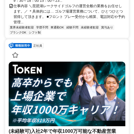
9：30～18：00 15：00～23...
仕事内容 ＼琵琶湖レークサイドゴルフの運営全般の業務をお任せし
ます。／ ＊具体的には… ゴルフ場運営業務について、ひとつひとつ
習得して頂きます。 ■フロント プレー受付から精算、電話対応や予約
管理...
業界未経験者歓迎
学歴不問
車通勤OK
経験不問
未経験者歓迎
賞与あり
ブランクOK
シフト制
正社員
(未経験可)入社2年で年収1000万可能な不動産営業