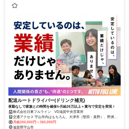
配送ルートドライバー(ドリンク補充)
夜勤なしで家族との時間を確保✨月給26万以上＋賞与で安定を実現！
株式会社日東フルライン VD滋賀中央営業所
交通アクセス 守山市内はもちろん、大津市（堅田・真野）、野洲
市、草津市、栗東市、近江八幡市からも車通勤便利な立地です！ 琵
月給260,000円～360,000円
琶湖大橋からすぐのエリアなので、対岸からの通勤者も多数活躍中で
滋賀県守山市