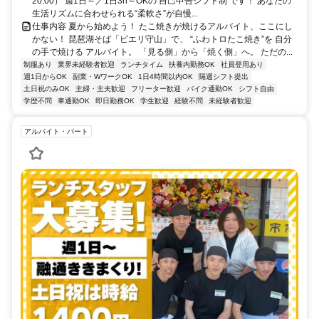
20:00） 週1日～／1日3h～OKの 自己申告シフト制 です！ あなたの
生活リズムに合わせられる“柔軟さ”が自慢...
仕事内容 夏から始めよう！ たこ焼きが焼けるアルバイト、ここにし
かない！ 琵琶湖そば「ピエリ守山」で、 “ふわトロたこ焼き”を 自分
の手で焼ける アルバイト。 「見る側」から「焼く側」へ。 ただの...
制服あり
業界未経験者歓迎
ランチタイム
扶養内勤務OK
社員登用あり
週1日からOK
副業・WワークOK
1日4時間以内OK
隔週シフト提出
土日祝のみOK
主婦・主夫歓迎
フリーター歓迎
バイク通勤OK
シフト自由
学歴不問
車通勤OK
即日勤務OK
学生歓迎
経験不問
未経験者歓迎
アルバイト・パート