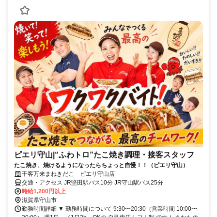
ピエリ守山|“ふわトロ”たこ焼き調理・接客スタッフ
たこ焼き、焼けるようになったらちょっと自慢！！（ピエリ守山）
千客万来まねきだこ ピエリ守山店
交通・アクセス JR堅田駅バス10分 JR守山駅バス25分
時給1,200円以上
滋賀県守山市
勤務時間詳細 ▼ 勤務時間について 9:30〜20:30（営業時間 10:00〜