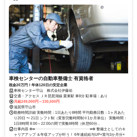
車検センターの自動車整備士 有資格者
祝金20万円！年休120日の安定企業
車検センター守山 株式会社伊藤佑
交通・アクセス ＪＲ琵琶湖線 栗東駅 車8分 駐車場：あり
月給249,000円～330,500円
滋賀県守山市
勤務時間詳細 実働時間：1日あたり8時間 平均勤務日数：1ヶ月あた
り20日 〜 21日 シフト制（変形労働時間制※1か月単位） 実働時間：
1日8時間 8:00～22:00の間で実働8時間（休憩60分...
仕事内容 ✼••┈┈┈┈┈┈┈┈┈┈┈┈┈┈┈••✼ 整備士としてのキ
ャリアアップ ＆年収アップが叶う！ 6年連続給与UP×賞与3か月分×