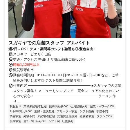
スガキヤでの店舗スタッフ_アルバイト
週2日～OK！テスト期間等のシフト融通も◎/髪色自由！
スガキヤ ピエリ守山店
交通・アクセス 堅田(ＪＲ湖西線)東口(約50分)
時給1,120円以上
滋賀県守山市
勤務時間詳細 10:00～20:00 ※1日2h～OK ※週2日～OK など、ご希
望をお伺いします◎ テスト期間は調整可能！
仕事内容 ━━━━━━━━━━━━━━━━━━ ■スガキヤでの店舗
スタッフ募集！ メニューもシンプルで、 完全マニュアル化されてい
るので安心！ ━━━━━━━━━━━━━━━━━━ ラーメン作
り...
制服あり
業界未経験者歓迎
扶養内勤務OK
社員登用あり
副業・WワークOK
1日4時間以内OK
主婦・主夫歓迎
フリーター歓迎
シフト自由
学歴不問
学生歓迎
経験不問
未経験者歓迎
交通費全額支給
経験者歓迎
ブランクOK
長期歓迎
週2・3日からOK
シフト制
社割あり