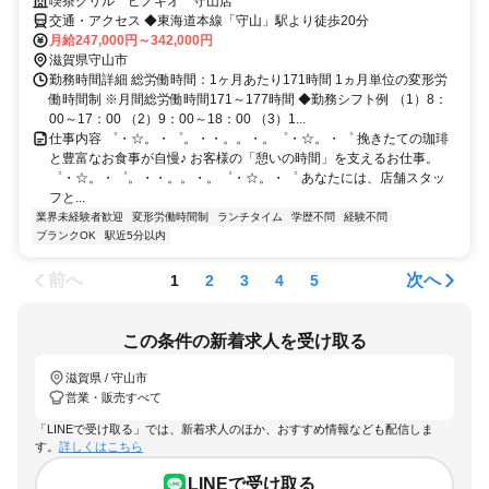
喫茶グリル ピノキオ 守山店
交通・アクセス ◆東海道本線「守山」駅より徒歩20分
月給247,000円～342,000円
滋賀県守山市
勤務時間詳細 総労働時間：1ヶ月あたり171時間 1ヵ月単位の変形労
働時間制 ※月間総労働時間171～177時間 ◆勤務シフト例 （1）8：
00～17：00 （2）9：00～18：00 （3）1...
仕事内容 ゜・☆。・゜。・・。。・。゜・☆。・゜ 挽きたての珈琲
と豊富なお食事が自慢♪ お客様の「憩いの時間」を支えるお仕事。
゜・☆。・゜。・・。。・。゜・☆。・゜ あなたには、店舗スタッ
フと...
業界未経験者歓迎
変形労働時間制
ランチタイム
学歴不問
経験不問
ブランクOK
駅近5分以内
前へ
次へ
1
2
3
4
5
この条件の新着求人を受け取る
滋賀県 / 守山市
営業・販売すべて
「LINEで受け取る」では、新着求人のほか、おすすめ情報なども配信しま
す。
詳しくはこちら
LINEで受け取る