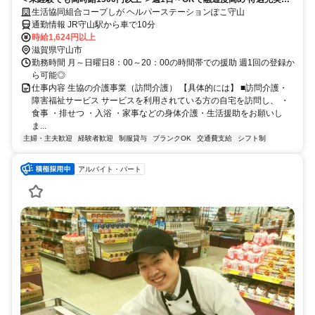
働きやすさ抜群
生活協同組合コープしが ヘルパーステーションぽこ守山
通勤情報 JR守山駅から車で10分
時給1,624円以上
滋賀県守山市
勤務時間 月～日曜日8：00～20：00の時間帯での援助 週1回の登録か
ら可能◎
仕事内容 生協の介護事業（訪問介護） 【具体的には】 ■訪問介護・
障害福祉サービス サービスを利用されている方の自宅を訪問し、 ・
食事 ・排せつ ・入浴 ・家事などの身体介護・生活援助をお願いし
ま...
主婦・主夫歓迎
経験者歓迎
制服貸与
ブランクOK
交通費支給
シフト制
アルバイト・パート