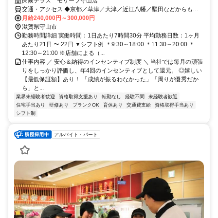
保険テラス モリーブ守山店
交通・アクセス ◆京都／草津／大津／近江八幡／堅田などからもア
クセス便利 ◆近江鉄道バス木の浜線：新八代バス停より徒歩1分
月給240,000円～300,000円
滋賀県守山市
勤務時間詳細 実働時間：1日あたり7時間30分 平均勤務日数：1ヶ月
あたり21日 〜 22日 ▼シフト例 ＊9:30～18:00 ＊11:30～20:00 ＊
12:30～21:00 ※店舗による（...
仕事内容 ／ 安心＆納得のインセンティブ制度 ＼ 当社では毎月の頑張
りをしっかり評価し、年4回のインセンティブとして還元。 ◎嬉しい
【最低保証額】あり！ 「成績が振るわなかった」「周りが優秀だか
ら」と...
業界未経験者歓迎
資格取得支援あり
転勤なし
経験不問
未経験者歓迎
住宅手当あり
研修あり
ブランクOK
育休あり
交通費支給
資格取得手当あり
シフト制
アルバイト・パート