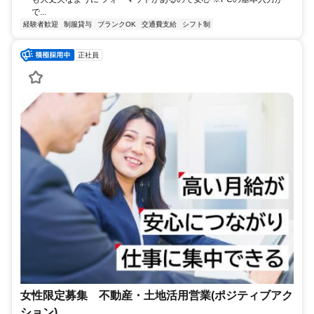
で...
経験者歓迎
制服貸与
ブランクOK
交通費支給
シフト制
正社員
女性限定募集 不動産・土地活用営業(ポジティブアク
ション)