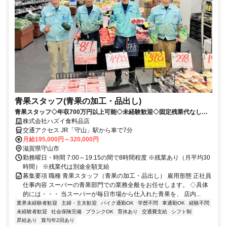
青果スタッフ(青果の加工・品出し)
青果スタッフ◇年収700万円以上可能◇未経験歓迎◇固定残業代なし◇
青果の知識・加工技術が身につきます
株式会社ハズイ食料品店
交通アクセス JR「守山」駅から車で7分
月給195,000円～320,000円
滋賀県守山市
勤務曜日・時間 7:00～19:15の間で8時間程度 ※残業あり（月平均30
時間） ※残業代は別途全額支給
募集要項 職種 青果スタッフ（青果の加工・品出し） 雇用形態 正社員
仕事内容 スーパーの青果部門での業務全般をお任せします。 ◇具体
的には・・・ 当スーパーが毎日市場から仕入れた青果を、 店内...
業界未経験者歓迎
主婦・主夫歓迎
バイク通勤OK
学歴不問
車通勤OK
経験不問
未経験者歓迎
社会保険完備
ブランクOK
育休あり
交通費支給
シフト制
昇給あり
賞与年2回あり