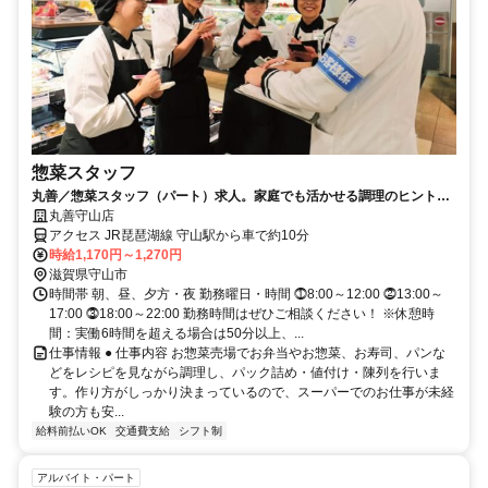
惣菜スタッフ
丸善／惣菜スタッフ（パート）求人。家庭でも活かせる調理のヒントが
満載です
丸善守山店
アクセス JR琵琶湖線 守山駅から車で約10分
時給1,170円～1,270円
滋賀県守山市
時間帯 朝、昼、夕方・夜 勤務曜日・時間 ⓵8:00～12:00 ⓶13:00～
17:00 ⓷18:00～22:00 勤務時間はぜひご相談ください！ ※休憩時
間：実働6時間を超える場合は50分以上、...
仕事情報 ● 仕事内容 お惣菜売場でお弁当やお惣菜、お寿司、パンな
どをレシピを見ながら調理し、パック詰め・値付け・陳列を行いま
す。作り方がしっかり決まっているので、スーパーでのお仕事が未経
験の方も安...
給料前払いOK
交通費支給
シフト制
アルバイト・パート