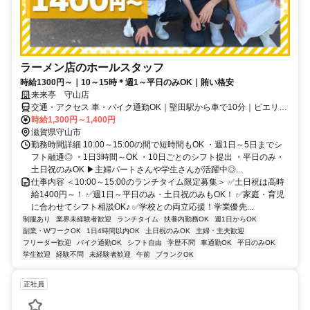
ラーメン店のホールスタッフ
時給1300円～｜10～15時＊週1～平日のみOK｜賄い格安
来来亭 守山店
交通・アクセス 車・バイク通勤OK｜堅田駅から車で10分｜ピエリ守
山近く
時給1,300円～1,400円
滋賀県守山市
勤務時間詳細 10:00～15:00の間で短時間もOK ・週1日～5日までシ
フト融通◎ ・1日3時間～OK ・10日ごとのシフト提出 ・平日のみ・
土日祝のみOK ▶主婦パートさんや学生さんが活躍中◎...
仕事内容 ＜10:00～15:00のランチタイム限定募集＞ ✅土日祝は高時
給1400円～！ ✅週1日～平日のみ・土日祝のみもOK！ ✅家庭・育児
に合わせてシフト相談OK♪ ✅学校との両立応援！学業優先...
制服あり
業界未経験者歓迎
ランチタイム
扶養内勤務OK
週1日からOK
副業・WワークOK
1日4時間以内OK
土日祝のみOK
主婦・主夫歓迎
フリーター歓迎
バイク通勤OK
シフト自由
学歴不問
車通勤OK
平日のみOK
学生歓迎
経験不問
未経験者歓迎
午前
ブランクOK
正社員