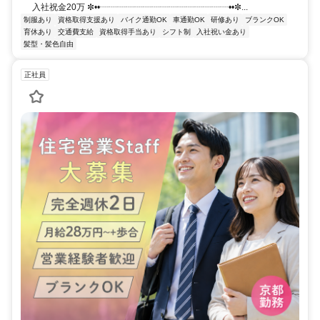
入社祝金20万 ✼••┈┈┈┈┈┈┈┈┈┈┈┈┈┈┈••✼...
制服あり
資格取得支援あり
バイク通勤OK
車通勤OK
研修あり
ブランクOK
育休あり
交通費支給
資格取得手当あり
シフト制
入社祝い金あり
髪型・髪色自由
正社員