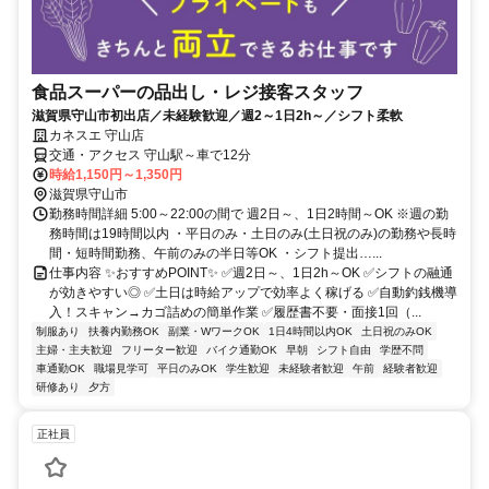
食品スーパーの品出し・レジ接客スタッフ
滋賀県守山市初出店／未経験歓迎／週2～1日2h～／シフト柔軟
カネスエ 守山店
交通・アクセス 守山駅～車で12分
時給1,150円～1,350円
滋賀県守山市
勤務時間詳細 5:00～22:00の間で 週2日～、1日2時間～OK ※週の勤
務時間は19時間以内 ・平日のみ・土日のみ(土日祝のみ)の勤務や長時
間・短時間勤務、午前のみの半日等OK ・シフト提出…...
仕事内容 ✨おすすめPOINT✨ ✅週2日～、1日2h～OK ✅シフトの融通
が効きやすい◎ ✅土日は時給アップで効率よく稼げる ✅自動釣銭機導
入！スキャン→カゴ詰めの簡単作業 ✅履歴書不要・面接1回（...
制服あり
扶養内勤務OK
副業・WワークOK
1日4時間以内OK
土日祝のみOK
主婦・主夫歓迎
フリーター歓迎
バイク通勤OK
早朝
シフト自由
学歴不問
車通勤OK
職場見学可
平日のみOK
学生歓迎
未経験者歓迎
午前
経験者歓迎
研修あり
夕方
正社員