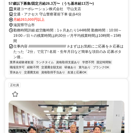
57歳以下募集/固定月給26.3万〜（うち基本給13万〜)
東建コーポレーション株式会社 守山支店
交通・アクセス 守山警察署前下車 徒歩4分
月給263,000円以上
滋賀県守山市
勤務時間詳細 総労働時間：1ヶ月あたり144時間 勤務時間：10:00～
19:00 ✅日々の残業時間は約30分 ✅月平均残業時間は10時間～15時
間
仕事内容 ////////////////////////////////////////// ✰まずはお気軽にご応募を✰ 応募は
たった「2分」で完了! 名前・生年月日など簡単な項目のみ 応募ボタ
ン後...
業界未経験者歓迎
ランチタイム
資格取得支援あり
学歴不問
固定時間制
職場見学可
経験不問
交通費全額支給
研修あり
賞与あり
ブランクOK
育休あり
交通費支給
資格取得手当あり
友達と応募OK
正社員