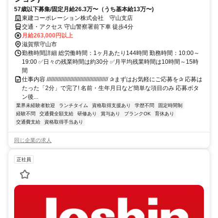
57歳以下募集/固定月給26.3万〜（うち基本給13万〜)
東建コーポレーション株式会社 守山支店
交通・アクセス 守山警察署前下車 徒歩4分
月給263,000円以上
滋賀県守山市
勤務時間詳細 総労働時間：1ヶ月あたり144時間 勤務時間：10:00～
19:00 ✅日々の残業時間は約30分 ✅月平均残業時間は10時間～15時
間
仕事内容 ////////////////////////////////////////// ✰まずはお気軽にご応募を✰ 応募は
たった「2分」で完了! 名前・生年月日など簡単な項目のみ 応募ボタ
ン後...
業界未経験者歓迎
ランチタイム
資格取得支援あり
学歴不問
固定時間制
経験不問
交通費全額支給
研修あり
賞与あり
ブランクOK
育休あり
交通費支給
資格取得手当あり
同じ企業の求人
正社員