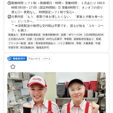
す。
勤務時間 シフト制 ＜勤務曜日・時間＞ 実働時間： １月あたり 160.0
時間 08:00～17:00（固定時間制）⏰ 実働8時間で、オンオフの切り
替え◎✨ 夜勤なし、時間固定シフト制で安心⭐ ...
仕事内容 「もう、夜勤で体を壊したくない」 「家族と夕飯を食べた
い」という方へ。 ￣￣￣￣￣￣￣￣￣￣￣￣￣￣￣￣￣￣￣￣￣￣
￣ ⏩深夜配送や無理な交代制は卒業です。 誰もが知る「コカ・コー
ラ」を届け...
制服あり
業界未経験者歓迎
扶養内勤務OK
副業・WワークOK
1日4時間以内OK
土日祝のみOK
主婦・主夫歓迎
60代も応募可
準夜勤
資格取得支援あり
長期
フリーター歓迎
産休・育休取得実績あり
バイク通勤OK
早朝
大量募集
午後
学歴不問
即日勤務OK
職場見学可
アルバイト・パート