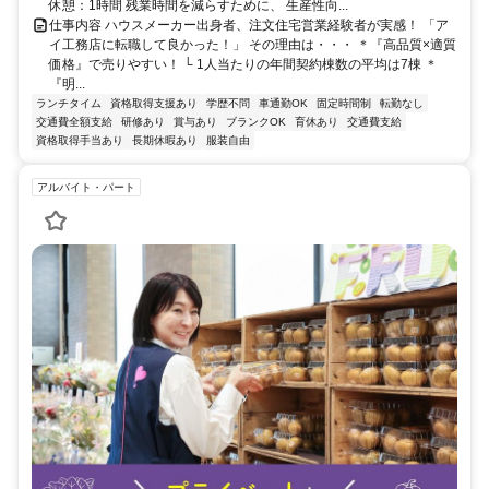
休憩：1時間 残業時間を減らすために、 生産性向...
仕事内容 ハウスメーカー出身者、注文住宅営業経験者が実感！ 「ア
イ工務店に転職して良かった！」 その理由は・・・ ＊『高品質×適質
価格』で売りやすい！ └ 1人当たりの年間契約棟数の平均は7棟 ＊
『明...
ランチタイム
資格取得支援あり
学歴不問
車通勤OK
固定時間制
転勤なし
交通費全額支給
研修あり
賞与あり
ブランクOK
育休あり
交通費支給
資格取得手当あり
長期休暇あり
服装自由
アルバイト・パート