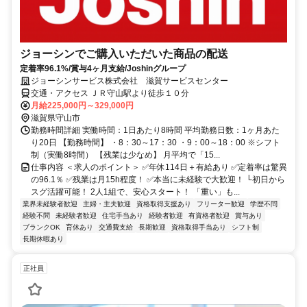
ジョーシンでご購入いただいた商品の配送
定着率96.1%/賞与4ヶ月支給/Joshinグループ
ジョーシンサービス株式会社 滋賀サービスセンター
交通・アクセス ＪＲ守山駅より徒歩１０分
月給225,000円～329,000円
滋賀県守山市
勤務時間詳細 実働時間：1日あたり8時間 平均勤務日数：1ヶ月あた
り20日 【勤務時間】 ・8：30～17：30 ・9：00～18：00 ※シフト
制（実働8時間） 【残業は少なめ】 月平均で「15...
仕事内容 ＜求人のポイント＞ ✅年休114日＋有給あり ✅定着率は驚異
の96.1％ ✅残業は月15h程度！ ✅本当に未経験で大歓迎！ └初日から
スグ活躍可能！ 2人1組で、安心スタート！ 「重い」も...
業界未経験者歓迎
主婦・主夫歓迎
資格取得支援あり
フリーター歓迎
学歴不問
経験不問
未経験者歓迎
住宅手当あり
経験者歓迎
有資格者歓迎
賞与あり
ブランクOK
育休あり
交通費支給
長期歓迎
資格取得手当あり
シフト制
長期休暇あり
正社員