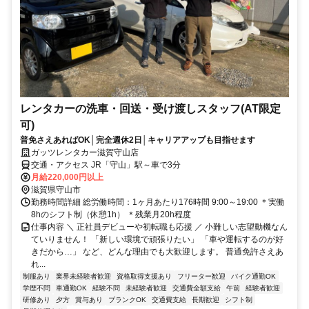
レンタカーの洗車・回送・受け渡しスタッフ(AT限定
可)
普免さえあればOK│完全週休2日│キャリアアップも目指せます
ガッツレンタカー滋賀守山店
交通・アクセス JR「守山」駅～車で3分
月給220,000円以上
滋賀県守山市
勤務時間詳細 総労働時間：1ヶ月あたり176時間 9:00～19:00 ＊実働
8hのシフト制（休憩1h） ＊残業月20h程度
仕事内容 ＼ 正社員デビューや初転職も応援 ／ 小難しい志望動機なん
ていりません！ 「新しい環境で頑張りたい」 「車や運転するのが好
きだから…」 など、どんな理由でも大歓迎します。 普通免許さえあ
れ...
制服あり
業界未経験者歓迎
資格取得支援あり
フリーター歓迎
バイク通勤OK
学歴不問
車通勤OK
経験不問
未経験者歓迎
交通費全額支給
午前
経験者歓迎
研修あり
夕方
賞与あり
ブランクOK
交通費支給
長期歓迎
シフト制