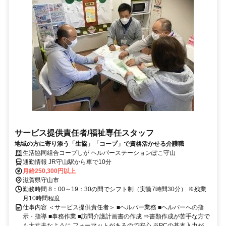
サービス提供責任者/福祉専任スタッフ
地域の方に寄り添う「生協」「コープ」で資格活かせる介護職
生活協同組合コープしが ヘルパーステーションぽこ守山
通勤情報 JR守山駅から車で10分
月給250,300円以上
滋賀県守山市
勤務時間 8：00～19：30の間でシフト制（実働7時間30分） ※残業
月10時間程度
仕事内容 ＜サービス提供責任者＞ ■ヘルパー業務 ■ヘルパーへの指
示・指導 ■事務作業 ■訪問介護計画書の作成 ⇒書類作成が苦手な方で
も大丈夫なように フォーマットがあるので安心 ※PCの基本入力が