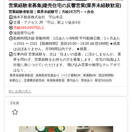
営業経験者募集|建売住宅の反響営業(業界未経験歓迎)
営業経験者歓迎｜業界未経験可｜月給28万円～＋歩合
橋本不動産株式会社 守山本店
交通・アクセス JR「守山」駅より徒歩3分
月給280,000円以上
滋賀県守山市
勤務時間詳細 実働時間：1日あたり8時間 平均勤務日数：1ヶ月あた
り20日 〜 23日 【勤務時間】 原則10:00～19:00 (休憩1時間) ★残業
はほぼありません。月5時間以内です。 ★残業...
仕事内容 営業経験を、次は「住まいの提案」に活かしませんか。 業
界を問わず、営業経験をお持ちの方を募集します。 住宅の知識は入
社後に身につけていただけます。 飛び込み営業や無理なテレアポで
はなく、 ...
業界未経験者歓迎
資格取得支援あり
バイク通勤OK
車通勤OK
固定時間制
転勤なし
交通費全額支給
有資格者歓迎
賞与あり
育休あり
駅近5分以内
同じ企業の求人
正社員