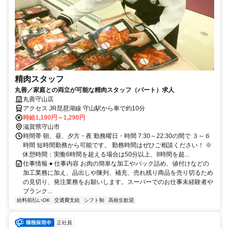
精肉スタッフ
丸善／家庭との両立が可能な精肉スタッフ（パート）求人
丸善守山店
アクセス JR琵琶湖線 守山駅から車で約10分
時給1,190円～1,290円
滋賀県守山市
時間帯 朝、昼、夕方・夜 勤務曜日・時間 7:30～22:30の間で ３～６
時間 短時間勤務から可能です。 勤務時間はぜひご相談ください！ ※
休憩時間：実働6時間を超える場合は50分以上、8時間を超...
仕事情報 ● 仕事内容 お肉の簡単な加工やパック詰め、値付けなどの
加工業務に加え、品出しや陳列、補充、売れ残り商品を売り切るため
の見切り、発注業務をお願いします。スーパーでのお仕事未経験者や
ブランク...
給料前払いOK
交通費支給
シフト制
高校生歓迎
正社員