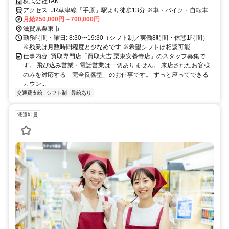
ぼなし・未経験OK・月給25万〜
株式会社TAK
アクセス: JR草津線「手原」駅より徒歩13分 ※車・バイク・自転車通
勤OK（無料駐車場完備）
月給250,000円～700,000円
滋賀県栗東市
勤務時間・曜日: 8:30〜19:30（シフト制／実働8時間・休憩1時間）
※残業は月数時間程度と少なめです ※希望シフトは相談可能
仕事内容: 買取専門店「買取大吉 栗東安養寺店」のスタッフ募集で
す。 飛び込み営業・電話営業は一切ありません。 来店されたお客様
のみを対応する「完全反響型」のお仕事です。 ずっと座ってできる
カウン...
交通費支給
シフト制
昇給あり
派遣社員