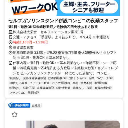
セルフガソリンスタンド併設コンビニの夜勤スタッフ
週1日～勤務OK◎未経験歓迎／危険物乙四免状ある方歓迎
株式会社大栄舎 セルフステーション栗東1号
交通・アクセス 「手原駅」より徒歩10分、車で4分 ※車通勤可
時給1,100円～1,538円
滋賀県栗東市
勤務時間詳細 22:00～翌6:00 ※実働7時間 ※休憩60分あり ※シフト
制 ※週1日～勤務OK ※基本残業なし
仕事内容 ✅週1日～勤務OK♪ ✅基本残業なし♪ ✅年齢不問・シニア応
援 ✅冷暖房完備 ✅乙4免許ある方歓迎 ✅未経験大歓迎♪ セブンイレブ
ンとセルフガソリンスタンドが 一緒になった店舗で、 コンビ...
制服あり
業界未経験者歓迎
扶養内勤務OK
週1日からOK
副業・WワークOK
60代も応募可
フリーター歓迎
バイク通勤OK
早朝
学歴不問
車通勤OK
転勤なし
経験不問
未経験者歓迎
経験者歓迎
残業なし
夜間
有資格者歓迎
ブランクOK
長期歓迎
正社員