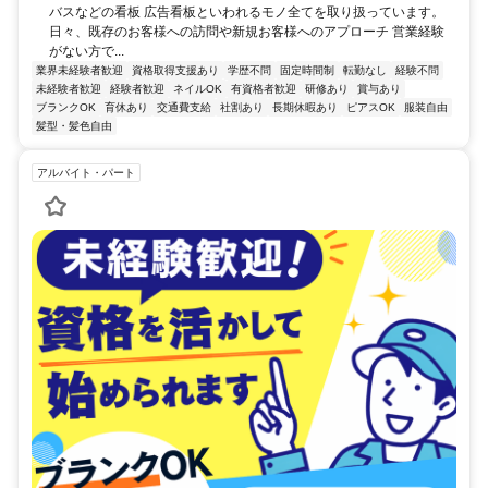
バスなどの看板 広告看板といわれるモノ全てを取り扱っています。
日々、既存のお客様への訪問や新規お客様へのアプローチ 営業経験
がない方で...
業界未経験者歓迎
資格取得支援あり
学歴不問
固定時間制
転勤なし
経験不問
未経験者歓迎
経験者歓迎
ネイルOK
有資格者歓迎
研修あり
賞与あり
ブランクOK
育休あり
交通費支給
社割あり
長期休暇あり
ピアスOK
服装自由
髪型・髪色自由
アルバイト・パート