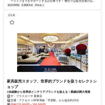
ーライフまでをサポートするお仕事です！ 弊社では販売営業のお...
固定時間制
交通費支給
昇給あり
正社員
家具販売スタッフ、世界的ブランドを扱うセレクトシ
ョップ
⭐未経験から世界的インテリアブランドを扱える！業績好調大増員
ザ・プラスカーサ 栗東店
交通・アクセス ⭐JR草津線「手原駅」から徒歩約10分
月給270,000円～300,000円