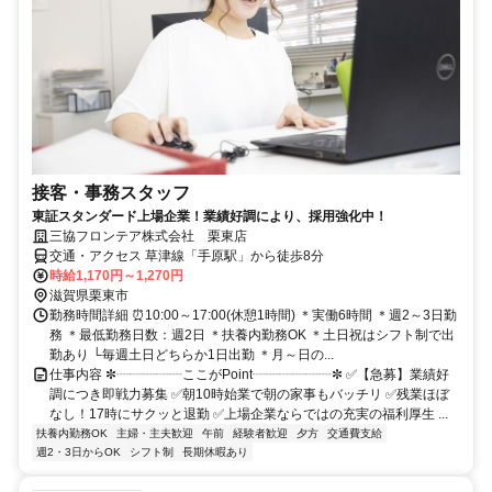
接客・事務スタッフ
東証スタンダード上場企業！業績好調により、採用強化中！
三協フロンテア株式会社 栗東店
交通・アクセス 草津線「手原駅」から徒歩8分
時給1,170円～1,270円
滋賀県栗東市
勤務時間詳細 ⏰10:00～17:00(休憩1時間) ＊実働6時間 ＊週2～3日勤
務 ＊最低勤務日数：週2日 ＊扶養内勤務OK ＊土日祝はシフト制で出
勤あり └毎週土日どちらか1日出勤 ＊月～日の...
仕事内容 ✼┈┈┈┈┈ここがPoint┈┈┈┈┈┈✼ ✅【急募】業績好
調につき即戦力募集 ✅朝10時始業で朝の家事もバッチリ ✅残業ほぼ
なし！17時にサクッと退勤 ✅上場企業ならではの充実の福利厚生 ...
扶養内勤務OK
主婦・主夫歓迎
午前
経験者歓迎
夕方
交通費支給
週2・3日からOK
シフト制
長期休暇あり