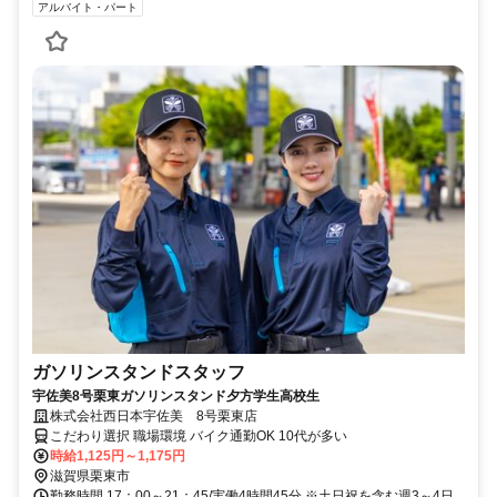
アルバイト・パート
ガソリンスタンドスタッフ
宇佐美8号栗東ガソリンスタンド夕方学生高校生
株式会社西日本宇佐美 8号栗東店
こだわり選択 職場環境 バイク通勤OK 10代が多い
時給1,125円～1,175円
滋賀県栗東市
勤務時間 17：00～21：45/実働4時間45分 ※土日祝を含む週3～4日