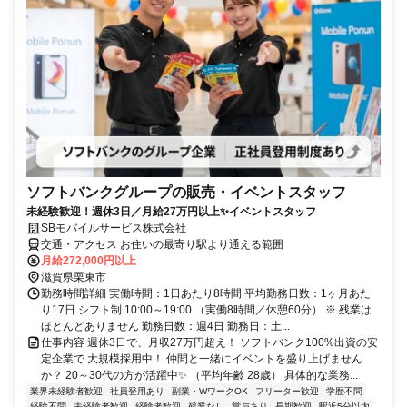
ソフトバンクグループの販売・イベントスタッフ
未経験歓迎！週休3日／月給27万円以上✨イベントスタッフ
SBモバイルサービス株式会社
交通・アクセス お住いの最寄り駅より通える範囲
月給272,000円以上
滋賀県栗東市
勤務時間詳細 実働時間：1日あたり8時間 平均勤務日数：1ヶ月あた
り17日 シフト制 10:00～19:00 （実働8時間／休憩60分） ※ 残業は
ほとんどありません 勤務日数：週4日 勤務日：土...
仕事内容 週休3日で、月収27万円超え！ ソフトバンク100%出資の安
定企業で 大規模採用中！ 仲間と一緒にイベントを盛り上げません
か？ 20～30代の方が活躍中✨ （平均年齢 28歳） 具体的な業務...
業界未経験者歓迎
社員登用あり
副業・WワークOK
フリーター歓迎
学歴不問
経験不問
未経験者歓迎
経験者歓迎
残業なし
賞与あり
長期歓迎
駅近5分以内