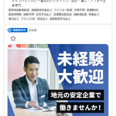
ライフバランス◎ ＊盤石のバックアップ：設計・施工・アフターは
各専門...
業界未経験者歓迎
資格取得支援あり
フリーター歓迎
学歴不問
車通勤OK
固定時間制
経験不問
住宅手当あり
交通費全額支給
経験者歓迎
研修あり
賞与あり
ブランクOK
育休あり
資格取得手当あり
正社員