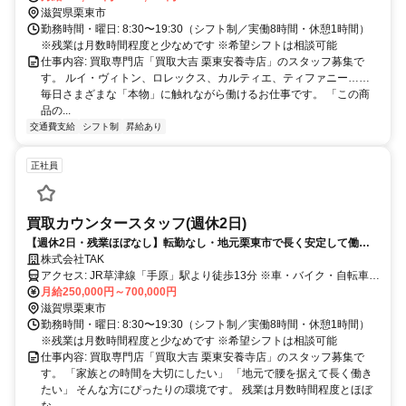
滋賀県栗東市
勤務時間・曜日: 8:30〜19:30（シフト制／実働8時間・休憩1時間）
※残業は月数時間程度と少なめです ※希望シフトは相談可能
仕事内容: 買取専門店「買取大吉 栗東安養寺店」のスタッフ募集で
す。 ルイ・ヴィトン、ロレックス、カルティエ、ティファニー……
毎日さまざまな「本物」に触れながら働けるお仕事です。 「この商
品の...
交通費支給
シフト制
昇給あり
正社員
買取カウンタースタッフ(週休2日)
【週休2日・残業ほぼなし】転勤なし・地元栗東市で長く安定して働け
る。月給25万〜＋インセンティブ
株式会社TAK
アクセス: JR草津線「手原」駅より徒歩13分 ※車・バイク・自転車通
勤OK（無料駐車場完備）
月給250,000円～700,000円
滋賀県栗東市
勤務時間・曜日: 8:30〜19:30（シフト制／実働8時間・休憩1時間）
※残業は月数時間程度と少なめです ※希望シフトは相談可能
仕事内容: 買取専門店「買取大吉 栗東安養寺店」のスタッフ募集で
す。 「家族との時間を大切にしたい」 「地元で腰を据えて長く働き
たい」 そんな方にぴったりの環境です。 残業は月数時間程度とほぼ
な...