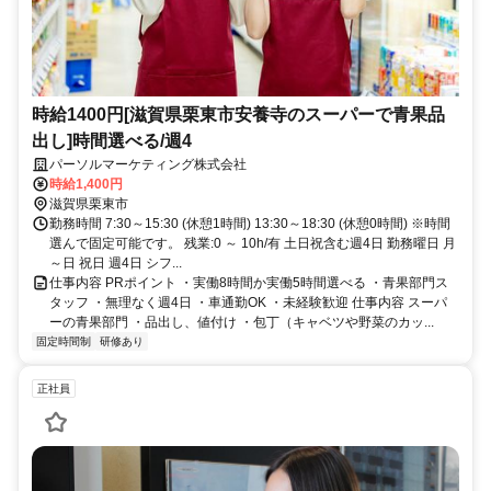
時給1400円[滋賀県栗東市安養寺のスーパーで青果品
出し]時間選べる/週4
パーソルマーケティング株式会社
時給1,400円
滋賀県栗東市
勤務時間 7:30～15:30 (休憩1時間) 13:30～18:30 (休憩0時間) ※時間
選んで固定可能です。 残業:0 ～ 10h/有 土日祝含む週4日 勤務曜日 月
～日 祝日 週4日 シフ...
仕事内容 PRポイント ・実働8時間か実働5時間選べる ・青果部門ス
タッフ ・無理なく週4日 ・車通勤OK ・未経験歓迎 仕事内容 スーパ
ーの青果部門 ・品出し、値付け ・包丁（キャベツや野菜のカッ...
固定時間制
研修あり
正社員