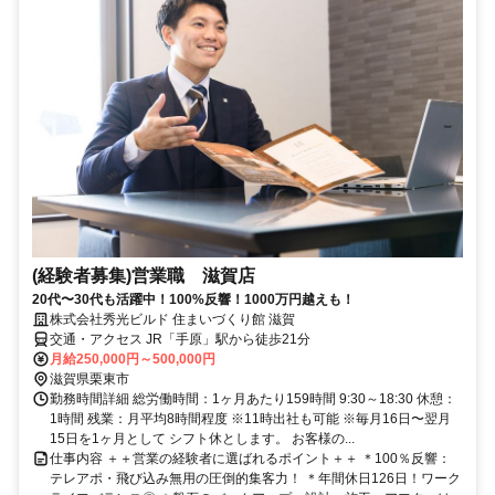
(経験者募集)営業職 滋賀店
20代〜30代も活躍中！100%反響！1000万円越えも！
株式会社秀光ビルド 住まいづくり館 滋賀
交通・アクセス JR「手原」駅から徒歩21分
月給250,000円～500,000円
滋賀県栗東市
勤務時間詳細 総労働時間：1ヶ月あたり159時間 9:30～18:30 休憩：
1時間 残業：月平均8時間程度 ※11時出社も可能 ※毎月16日〜翌月
15日を1ヶ月として シフト休とします。 お客様の...
仕事内容 ＋＋営業の経験者に選ばれるポイント＋＋ ＊100％反響：
テレアポ・飛び込み無用の圧倒的集客力！ ＊年間休日126日！ワーク