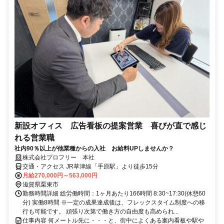
新設オフィス 広告看板の提案営業 喜びが直で感じ
れる営業職
社内90％以上が他業種からの入社 お給料UPしませんか？
株式会社プロフリー 本社
交通・アクセス JR草津線「手原駅」より徒歩15分
月給270,000円～563,000円
滋賀県栗東市
勤務時間詳細 総労働時間：1ヶ月あたり166時間 8:30~17:30(休憩60
分) 実働8時間 ※一定の成果達成後は、フレックスタイム制度への移
行も可能です。 頑張り次第で働き方の自由度も高められ...
仕事内容 何メートル先に・・・と、街中によくある案内看板や駅や