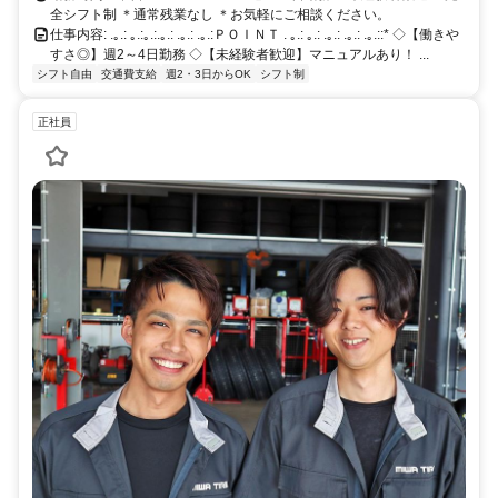
全シフト制 ＊通常残業なし ＊お気軽にご相談ください。
仕事内容: .｡.: ｡.:｡.:.｡.: .｡.: .｡.:ＰＯＩＮＴ . ｡.: ｡.: .｡.: .｡.: .｡.::* ◇【働きや
すさ◎】週2～4日勤務 ◇【未経験者歓迎】マニュアルあり！ ...
シフト自由
交通費支給
週2・3日からOK
シフト制
正社員