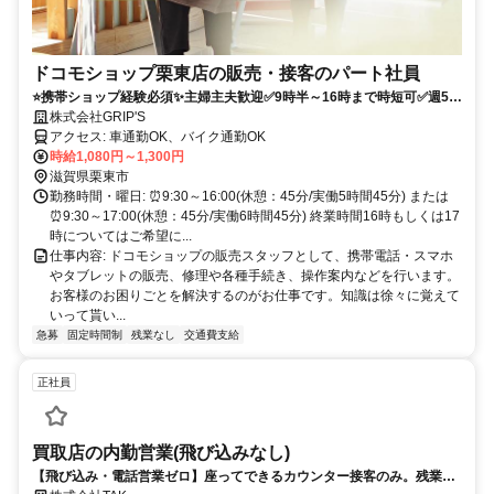
ドコモショップ栗東店の販売・接客のパート社員
⭐携帯ショップ経験必須✨主婦主夫歓迎✅9時半～16時まで時短可✅週5日
マスト✅土日休み
株式会社GRIP'S
アクセス: 車通勤OK、バイク通勤OK
時給1,080円～1,300円
滋賀県栗東市
勤務時間・曜日: ⏰️9:30～16:00(休憩：45分/実働5時間45分) または
⏰️9:30～17:00(休憩：45分/実働6時間45分) 終業時間16時もしくは17
時についてはご希望に...
仕事内容: ドコモショップの販売スタッフとして、携帯電話・スマホ
やタブレットの販売、修理や各種手続き、操作案内などを行います。
お客様のお困りごとを解決するのがお仕事です。知識は徐々に覚えて
いって貰い...
急募
固定時間制
残業なし
交通費支給
正社員
買取店の内勤営業(飛び込みなし)
【飛び込み・電話営業ゼロ】座ってできるカウンター接客のみ。残業ほ