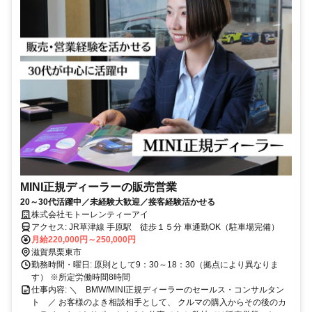
MINI正規ディーラーの販売営業
20～30代活躍中／未経験大歓迎／接客経験活かせる
株式会社モトーレンティーアイ
アクセス: JR草津線 手原駅 徒歩１５分 車通勤OK（駐車場完備）
月給220,000円～250,000円
滋賀県栗東市
勤務時間・曜日: 原則として9：30～18：30（拠点により異なりま
す） ※所定労働時間8時間
仕事内容: ＼ BMW/MINI正規ディーラーのセールス・コンサルタン
ト ／ お客様のよき相談相手として、 クルマの購入からその後のカ