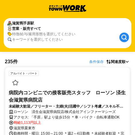
滋賀県
手原駅
営業・販売すべて
特徴/給与/雇用形態を選択してください
キーワードを選択してください
235件
条件保存
関連度順
アルバイト・パート
病院内コンビニでの接客販売スタッフ ローソン 済生
会滋賀県病院店
未経験大歓迎／フリーター・主婦(夫)活躍中／シフト考慮／スキル不問
／ブランクOK
ローソン 済生会滋賀県病院店/株式会社アインファーマシーズ
アクセス: 「手原」駅より徒歩15分 ＊車・バイク・自転車通勤OK
時給1,113円以上
滋賀県栗東市
勤務時間・曜日: 15:00～21:00 ＊週2～4日勤務 ＊未経験者歓迎 ＊完