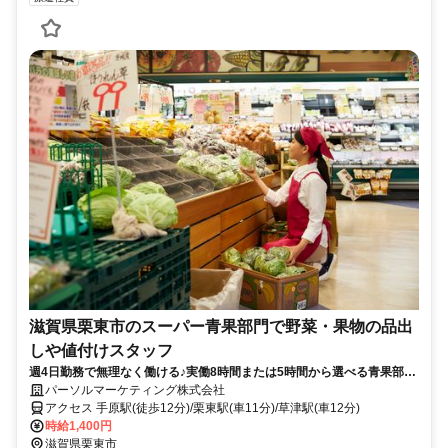
滋賀県栗東市のスーパー青果部門で野菜・果物の品出
しや値付けスタッフ
週4日勤務で無理なく働ける♪実働8時間または5時間から選べる青果部門
スタッフ募集！時給1400円の高時給で未経験スタートも歓迎◎車通勤
パーソルマーケティング株式会社
OKだから毎日の通勤もラクラク、長期で安定して働けるお仕事です。
アクセス 手原駅(徒歩12分)/栗東駅(車11分)/草津駅(車12分)
時給1,400円
滋賀県栗東市