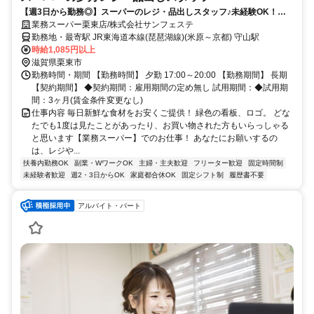
【週3日から勤務◎】スーパーのレジ・品出しスタッフ♪未経験OK！学
生もシニアも活躍中です☆
業務スーパー栗東店/株式会社サンフェステ
勤務地・最寄駅 JR東海道本線(琵琶湖線)(米原～京都) 守山駅
時給1,085円以上
滋賀県栗東市
勤務時間・期間 【勤務時間】 夕勤 17:00～20:00 【勤務期間】 長期
【契約期間】 ◆契約期間：雇用期間の定め無し 試用期間：◆試用期
間：3ヶ月(賃金条件変更なし)
仕事内容 毎日新鮮な食材をお安くご提供！ 緑色の看板、ロゴ。 どな
たでも1度は見たことがあったり、お買い物された方もいらっしゃる
と思います【業務スーパー】でのお仕事！ あなたにお願いするの
は、レジや...
扶養内勤務OK
副業・WワークOK
主婦・主夫歓迎
フリーター歓迎
固定時間制
未経験者歓迎
週2・3日からOK
家庭都合休OK
固定シフト制
履歴書不要
アルバイト・パート