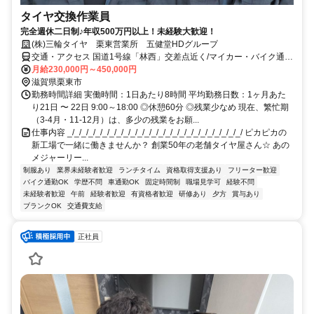
タイヤ交換作業員
完全週休二日制♪年収500万円以上！未経験大歓迎！
(株)三輪タイヤ 栗東営業所 五健堂HDグループ
交通・アクセス 国道1号線「林西」交差点近く/マイカー・バイク通勤
OK
月給230,000円～450,000円
滋賀県栗東市
勤務時間詳細 実働時間：1日あたり8時間 平均勤務日数：1ヶ月あた
り21日 〜 22日 9:00～18:00 ◎休憩60分 ◎残業少なめ 現在、繁忙期
（3-4月・11-12月）は、多少の残業をお願...
仕事内容 _/_/_/_/_/_/_/_/_/_/_/_/_/_/_/_/_/_/_/_/_/_/_/_/_/ ピカピカの
新工場で一緒に働きませんか？ 創業50年の老舗タイヤ屋さん☆ あの
メジャーリー...
制服あり
業界未経験者歓迎
ランチタイム
資格取得支援あり
フリーター歓迎
バイク通勤OK
学歴不問
車通勤OK
固定時間制
職場見学可
経験不問
未経験者歓迎
午前
経験者歓迎
有資格者歓迎
研修あり
夕方
賞与あり
ブランクOK
交通費支給
正社員