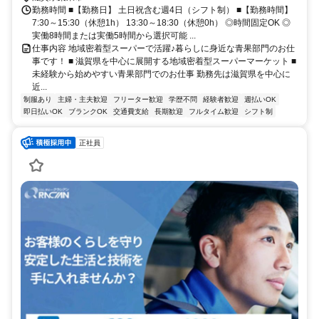
勤務時間 ■【勤務日】 土日祝含む週4日（シフト制） ■【勤務時間】
7:30～15:30（休憩1h） 13:30～18:30（休憩0h） ◎時間固定OK ◎
実働8時間または実働5時間から選択可能 ...
仕事内容 地域密着型スーパーで活躍♪暮らしに身近な青果部門のお仕
事です！ ■ 滋賀県を中心に展開する地域密着型スーパーマーケット ■
未経験から始めやすい青果部門でのお仕事 勤務先は滋賀県を中心に
近...
制服あり
主婦・主夫歓迎
フリーター歓迎
学歴不問
経験者歓迎
週払いOK
即日払いOK
ブランクOK
交通費支給
長期歓迎
フルタイム歓迎
シフト制
正社員