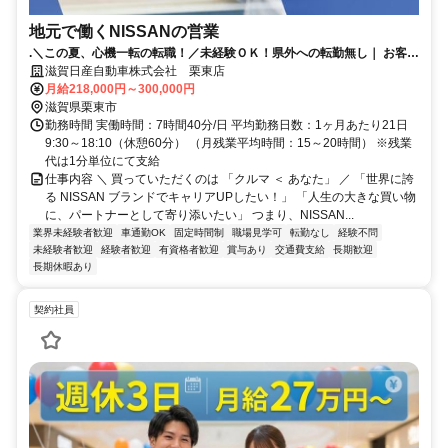
地元で働くNISSANの営業
.＼この夏、心機一転の転職！／未経験ＯＫ！県外への転勤無し｜ お客さ
まの人生に寄り添える仕事！賞与＆インセンティブあり
滋賀日産自動車株式会社 栗東店
月給218,000円～300,000円
滋賀県栗東市
勤務時間 実働時間：7時間40分/日 平均勤務日数：1ヶ月あたり21日
9:30～18:10（休憩60分） （月残業平均時間：15～20時間） ※残業
代は1分単位にて支給
仕事内容 ＼ 買っていただくのは 「クルマ ＜ あなた」 ／ 「世界に誇
る NISSAN ブランドでキャリアUPしたい！」 「人生の大きな買い物
に、パートナーとして寄り添いたい」 つまり、NISSAN...
業界未経験者歓迎
車通勤OK
固定時間制
職場見学可
転勤なし
経験不問
未経験者歓迎
経験者歓迎
有資格者歓迎
賞与あり
交通費支給
長期歓迎
長期休暇あり
契約社員