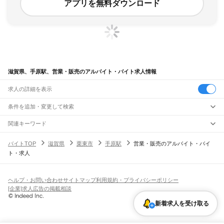
アプリを無料ダウンロード
滋賀県、手原駅、営業・販売のアルバイト・バイト求人情報
求人の詳細を表示
条件を追加・変更して検索
市区町村を追加・変更
関連キーワード
完全在宅ワーク 全国
シール貼り 在宅
現在地周辺
ガチャガチャ
犬カフェ
滋賀県
駅を追加・変更
バイトTOP
滋賀県
栗東市
手原駅
営業・販売のアルバイト・バイ
滋賀県
すべて
ト・求人
大津市
彦根市
長浜市
近江八幡市
草津市
守山市
栗東市
甲賀市
野洲市
湖南市
職種を追加・変更
JR北陸本線(米原～金沢)
高島市
東近江市
米原市
蒲生郡
愛知郡
犬上郡
米原駅
坂田駅
田村駅
長浜駅
虎姫駅
河毛駅
高月駅
木ノ本駅
余呉駅
近江塩津駅
飲食・フードサービス
特徴を追加・変更
飲食・フードサービス
すべて
ヘルプ・お問い合わせ
サイトマップ
利用規約・プライバシーポリシー
JR東海道本線(岐阜～美濃赤坂・米原)
ホールスタッフ
キッチンスタッフ
皿洗い・洗い場
精肉・鮮魚加工
給食調理
人気
[企業]求人広告の掲載相談
柏原駅
近江長岡駅
醒ケ井駅
米原駅
雇用形態を追加・変更
パン屋（ベーカリー）
フードカウンター販売員
バー（BAR）・バーテンダー
日払いOK
高校生歓迎
学生歓迎
深夜の仕事
髪型・髪色自由
ひげOK
ネイルOK
飲食店補助（開店・閉店準備）
飲食店（店長・マネージャー）
新着求人を受け取る
JR草津線
ピアスOK
アルバイト・パート
履歴書不要
オープニングスタッフ
留学生・外国人活躍中
都道府県を変更
営業・販売
油日駅
甲賀駅
寺庄駅
甲南駅
貴生川駅
三雲駅
甲西駅
石部駅
手原駅
草津駅
勤務期間
正社員
営業・販売
すべて
短期
契約社員
単発・1日OK
長期
期間限定（春夏冬休み等）