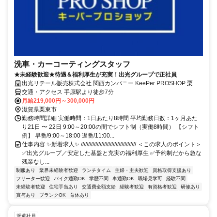
洗車・カーコーティングスタッフ
★未経験歓迎★待遇＆福利厚生が充実！出光グループで正社員
出光リテール販売株式会社 関西カンパニー KeePer PROSHOP 栗東
インター店
交通・アクセス 手原駅より徒歩7分
月給219,000円～300,000円
滋賀県栗東市
勤務時間詳細 実働時間：1日あたり8時間 平均勤務日数：1ヶ月あた
り21日 〜 22日 9:00～20:00の間でシフト制（実働8時間） 【シフト
例】 早番/9:00～18:00 遅番/11:00...
仕事内容 ✨新着求人✨ ////////////////////////////////////// ＜この求人のポイント＞
✅出光グループ／安定した基盤と充実の福利厚生 ✅予約制だから急な
残業なし...
制服あり
業界未経験者歓迎
ランチタイム
主婦・主夫歓迎
資格取得支援あり
フリーター歓迎
バイク通勤OK
学歴不問
車通勤OK
職場見学可
経験不問
未経験者歓迎
住宅手当あり
交通費全額支給
経験者歓迎
有資格者歓迎
研修あり
賞与あり
ブランクOK
育休あり
派遣社員