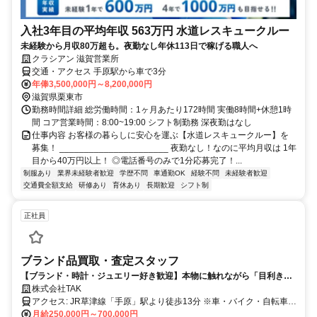
入社3年目の平均年収 563万円 水道レスキュークルー
未経験から月収80万超も。夜勤なし年休113日で稼げる職人へ
クラシアン 滋賀営業所
交通・アクセス 手原駅から車で3分
年俸3,500,000円～8,200,000円
滋賀県栗東市
勤務時間詳細 総労働時間：1ヶ月あたり172時間 実働8時間+休憩1時
間 コア営業時間：8:00~19:00 シフト制勤務 深夜勤はなし
仕事内容 お客様の暮らしに安心を運ぶ【水道レスキュークルー】を
募集！ ______________________ 夜勤なし！なのに平均月収は 1年
目から40万円以上！ ◎電話番号のみで1分応募完了！...
制服あり
業界未経験者歓迎
学歴不問
車通勤OK
経験不問
未経験者歓迎
交通費全額支給
研修あり
育休あり
長期歓迎
シフト制
正社員
ブランド品買取・査定スタッフ
【ブランド・時計・ジュエリー好き歓迎】本物に触れながら「目利き
力」が身につく。月給25万〜＋インセンティブ
株式会社TAK
アクセス: JR草津線「手原」駅より徒歩13分 ※車・バイク・自転車通
勤OK（無料駐車場完備）
月給250,000円～700,000円