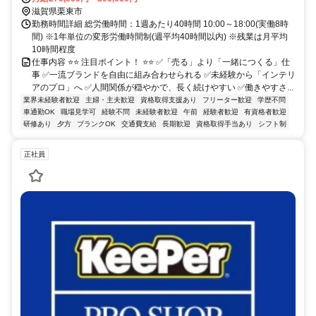
滋賀県栗東市
勤務時間詳細 総労働時間：1週あたり40時間 10:00～18:00(実働8時
間) ※1年単位の変形労働時間制(週平均40時間以内) ※残業は月平均
10時間程度
仕事内容 ⭐⭐ 注目ポイント！ ⭐⭐ ✅「売る」より「一緒につくる」仕
事 ✅一流ブランドを自由に組み合わせられる ✅未経験から「インテリ
アのプロ」へ ✅人間関係が穏やかで、長く続けやすい ✅働きやすさ...
業界未経験者歓迎
主婦・主夫歓迎
資格取得支援あり
フリーター歓迎
学歴不問
車通勤OK
職場見学可
経験不問
未経験者歓迎
午前
経験者歓迎
有資格者歓迎
研修あり
夕方
ブランクOK
交通費支給
長期歓迎
資格取得手当あり
シフト制
正社員