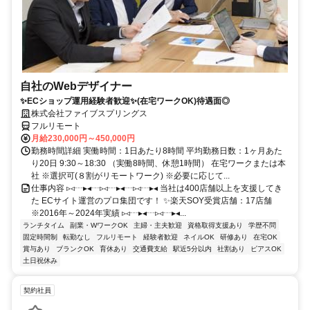
自社のWebデザイナー
✨ECショップ運用経験者歓迎✨(在宅ワークOK)待遇面◎
株式会社ファイブスプリングス
フルリモート
月給230,000円～450,000円
勤務時間詳細 実働時間：1日あたり8時間 平均勤務日数：1ヶ月あた
り20日 9:30～18:30 （実働8時間、休憩1時間） 在宅ワークまたは本
社 ※選択可(８割がリモートワーク) ※必要に応じて...
仕事内容 ▹◃┄▸◂┄▹◃┄▸◂┄▹◃┄▸◂ 当社は400店舗以上を支援してき
た ECサイト運営のプロ集団です！ ✨楽天SOY受賞店舗：17店舗
※2016年～2024年実績 ▹◃┄▸◂┄▹◃┄▸◂...
ランチタイム
副業・WワークOK
主婦・主夫歓迎
資格取得支援あり
学歴不問
固定時間制
転勤なし
フルリモート
経験者歓迎
ネイルOK
研修あり
在宅OK
賞与あり
ブランクOK
育休あり
交通費支給
駅近5分以内
社割あり
ピアスOK
土日祝休み
契約社員