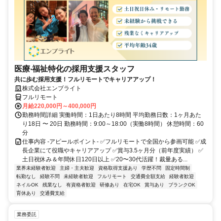
医療‧福祉特化の採用支援スタッフ
共に歩む採用支援！フルリモートでキャリアアップ！
株式会社エンブライト
フルリモート
月給220,000円～400,000円
勤務時間詳細 実働時間：1日あたり8時間 平均勤務日数：1ヶ月あた
り18日 〜 20日 勤務時間：9:00～18:00（実働8時間） 休憩時間：60
分
仕事内容 -アピールポイント- ✅フルリモートで全国から参画可能 ✅成
長企業にて役職やキャリアアップ ✅賞与3.5ヶ月分（前年度実績） ✅
土日祝休み＆年間休日120日以上 ✅20〜30代活躍！裁量ある...
業界未経験者歓迎
主婦・主夫歓迎
資格取得支援あり
学歴不問
固定時間制
転勤なし
経験不問
未経験者歓迎
フルリモート
交通費全額支給
経験者歓迎
ネイルOK
残業なし
有資格者歓迎
研修あり
在宅OK
賞与あり
ブランクOK
育休あり
交通費支給
業務委託