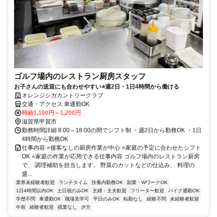
ゴルフ場内のレストラン厨房スタッフ
お子さんの送迎にも合わせやすい⭐週2日・1日4時間から働ける
オレンジシガカントリークラブ
交通・アクセス 車通勤OK
時給1,100円～1,200円
滋賀県甲賀市
勤務時間詳細 8:00～18:00の間でシフト制 ・週2日から勤務OK ・1日
4時間から勤務OK
仕事内容 ⭐接客なしの厨房作業が中心 ⭐家庭の予定に合わせたシフト
OK ⭐家庭の作業が応用できる仕事内容 ゴルフ場内のレストラン厨房
で、 調理補助を担当します。 野菜のカットなどの仕込み、 料理の
盛...
業界未経験者歓迎
ランチタイム
扶養内勤務OK
副業・WワークOK
1日4時間以内OK
土日祝のみOK
主婦・主夫歓迎
フリーター歓迎
バイク通勤OK
学歴不問
車通勤OK
職場見学可
平日のみOK
転勤なし
経験不問
未経験者歓迎
午前
経験者歓迎
残業なし
夕方