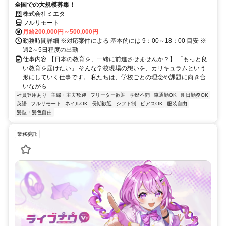
全国での大規模募集！
株式会社ミエタ
フルリモート
月給200,000円～500,000円
勤務時間詳細 ※対応案件による 基本的には 9：00～18：00 目安 ※
週2～5日程度の出勤
仕事内容 【日本の教育を、一緒に前進させませんか？】 「もっと良
い教育を届けたい」 そんな学校現場の想いを、カリキュラムという
形にしていく仕事です。 私たちは、学校ごとの理念や課題に向き合
いながら...
社員登用あり
主婦・主夫歓迎
フリーター歓迎
学歴不問
車通勤OK
即日勤務OK
英語
フルリモート
ネイルOK
長期歓迎
シフト制
ピアスOK
服装自由
髪型・髪色自由
業務委託