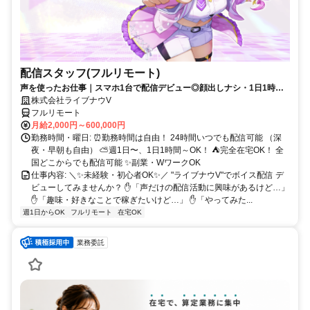
配信スタッフ(フルリモート)
声を使ったお仕事｜スマホ1台で配信デビュー◎顔出しナシ・1日1時間
～OK♪
株式会社ライブナウV
フルリモート
月給2,000円～600,000円
勤務時間・曜日: ⏰勤務時間は自由！ 24時間いつでも配信可能 （深
夜・早朝も自由） ⛅週1日〜、1日1時間～OK！ ⛺完全在宅OK！ 全
国どこからでも配信可能 ✨副業・WワークOK
仕事内容: ＼✨未経験・初心者OK✨／ "ライブナウV"でボイス配信 デ
ビューしてみませんか？ ✋「声だけの配信活動に興味があるけど…」
✋「趣味・好きなことで稼ぎたいけど…」 ✋「やってみた...
週1日からOK
フルリモート
在宅OK
業務委託