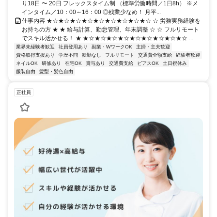
り18日 〜 20日 フレックスタイム制 （標準労働時間／1日8h） ※メ
インタイム／10：00～16：00 ◎残業少なめ！ 月平...
仕事内容 ★☆★☆★☆★☆★☆★☆★☆★☆★☆ ☆ 労務実務経験を
お持ちの方 ★ ★ 給与計算、勤怠管理、年末調整 ☆ ☆ フルリモート
でスキル活かせる！ ★ ★☆★☆★☆★☆★☆★☆★☆★☆★☆ ...
業界未経験者歓迎
社員登用あり
副業・WワークOK
主婦・主夫歓迎
資格取得支援あり
学歴不問
転勤なし
フルリモート
交通費全額支給
経験者歓迎
ネイルOK
研修あり
在宅OK
賞与あり
交通費支給
ピアスOK
土日祝休み
服装自由
髪型・髪色自由
正社員