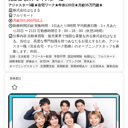
アジャスター3級★在宅ワーク★年休120日★月給35万円超★
株式会社はなまる
フルリモート
月給355,000円以上
勤務時間詳細 実働時間：1日あたり8時間 平均勤務日数：1ヶ月あた
り20日 〜 21日 ⏰勤務時間⏰ 9：00～18：00（休憩1時間）
仕事内容 自動車買取・販売業界で強固な基盤を誇る株式会社はなま
る。当社は、高度な専門知識を持つあなたをお迎えするため、アジャ
スター職（完全在宅・テレワーク勤務）のオープニングスタッフを募
集します。外回...
主婦・主夫歓迎
フリーター歓迎
学歴不問
固定時間制
転勤なし
フルリモート
経験者歓迎
研修あり
在宅OK
賞与あり
ブランクOK
育休あり
オープニングスタッフ
交通費支給
長期歓迎
長期休暇あり
土日祝休み
服装自由
業務委託