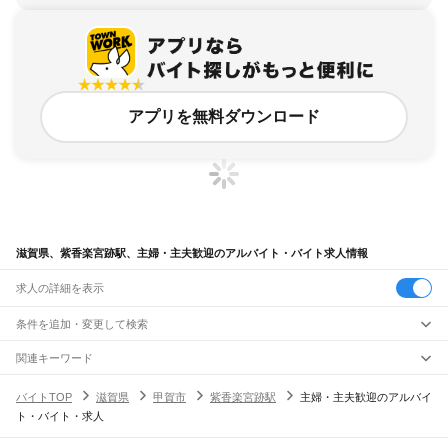
アプリを無料ダウンロード
滋賀県、紫香楽宮跡駅、主婦・主夫歓迎のアルバイト・バイト求人情報
求人の詳細を表示
条件を追加・変更して検索
市区町村を追加・変更
関連キーワード
完全在宅ワーク 全国
シール貼り 在宅
現在地周辺
ガチャガチャ
犬カフェ
滋賀県
駅を追加・変更
バイトTOP
滋賀県
甲賀市
紫香楽宮跡駅
主婦・主夫歓迎のアルバイ
滋賀県
すべて
ト・バイト・求人
大津市
彦根市
長浜市
近江八幡市
草津市
守山市
栗東市
甲賀市
野洲市
湖南市
職種を追加・変更
JR北陸本線(米原～金沢)
高島市
東近江市
米原市
蒲生郡
愛知郡
犬上郡
米原駅
坂田駅
田村駅
長浜駅
虎姫駅
河毛駅
高月駅
木ノ本駅
余呉駅
近江塩津駅