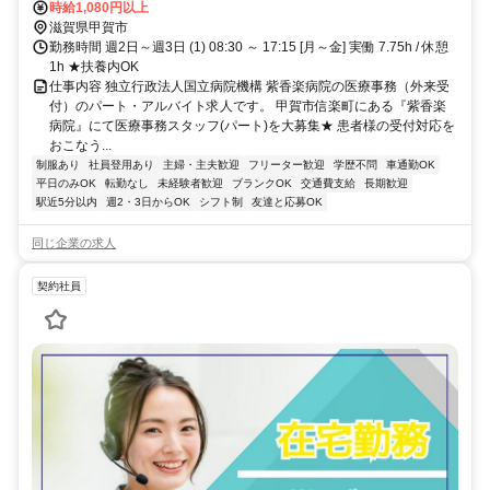
歩約12分、信楽高原鉄道 勅旨徒歩約39分 マイカー通勤可,駐車場あ
時給1,080円以上
り,敷地内全て禁煙
滋賀県甲賀市
勤務時間 週2日～週3日 (1) 08:30 ～ 17:15 [月～金] 実働 7.75h / 休憩
1h ★扶養内OK
仕事内容 独立行政法人国立病院機構 紫香楽病院の医療事務（外来受
付）のパート・アルバイト求人です。 甲賀市信楽町にある『紫香楽
病院』にて医療事務スタッフ(パート)を大募集★ 患者様の受付対応を
おこなう...
制服あり
社員登用あり
主婦・主夫歓迎
フリーター歓迎
学歴不問
車通勤OK
平日のみOK
転勤なし
未経験者歓迎
ブランクOK
交通費支給
長期歓迎
駅近5分以内
週2・3日からOK
シフト制
友達と応募OK
同じ企業の求人
契約社員