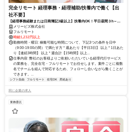
完全リモート 経理事務・経理補助/扶養内で働く【出
社不要】
【経理事務経験または日商簿記3級以上】扶養内OK！平日昼間３h～。
完全在宅で育児・介護中の方も大歓迎♪
メリービズ株式会社
フルリモート
時給1,232円以上
勤務時間・曜日: 稼働可能な時間について、下記3つの条件を日中
（9:00-19:00の間）で満たす方 * 週あたり【平日3日】 以上 * 1日あた
り【連続3時間】 以上 * 週合計【15時間】以上...
仕事内容: 弊社のお客様よりご依頼いただいている経理代行サービス
の業務を、完全在宅・フルリモートでお任せします。案件ごとに複数
名でチームを組んで対応するため、フォローし合いながら働くことが
できます。...
シフト自由
フルリモート
在宅OK
昇給あり
同じ企業の求人
業務委託