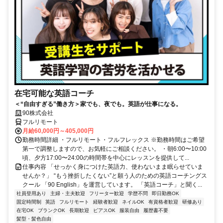
在宅可能な英語コーチ
＜“自由すぎる”働き方＞家でも、夜でも。英語が仕事になる。
90株式会社
フルリモート
月給60,000円～405,000円
勤務時間詳細 ・フルリモート・フルフレックス ※勤務時間はご希望
第一で調整しますので、お気軽にご相談ください。 ・朝6:00〜10:00
頃、夕方17:00〜24:00の時間帯を中心にレッスンを提供して...
仕事内容 「せっかく身につけた英語力、使わないまま眠らせていま
せんか？」 “もう挫折したくない”と願う人のための英語コーチングス
クール 「90 English」を運営しています。 「英語コーチ」と聞く...
社員登用あり
主婦・主夫歓迎
フリーター歓迎
学歴不問
即日勤務OK
固定時間制
英語
フルリモート
経験者歓迎
ネイルOK
有資格者歓迎
研修あり
在宅OK
ブランクOK
長期歓迎
ピアスOK
服装自由
履歴書不要
髪型・髪色自由