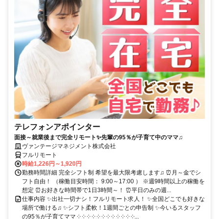
テレフォンアポインター
面接～就業後まで完全リモート✨先輩の95％が子育て中のママ♫
ヴァンテージマネジメント株式会社
フルリモート
時給1,226円～1,920円
勤務時間詳細 完全シフト制 希望を最大限考慮します♫ ⏰月～金でシ
フト自由！ （稼働目安時間： 9:00～17:00 ） ※週9時間以上の稼働を
想定 ⏰お好きな時間帯で1日3時間～！ ⏰平日のみの週...
仕事内容 ✨出社一切ナシ！フルリモート求人！ ✨全国どこでも好きな
場所で働ける♫ ✨シフト柔軟！1週間ごとの申告制 ✨今いるスタッフ
の95％が子育てママ ༶ ༶ ༶ ༶ ༶ ༶ ༶ ༶ ༶ ༶ ༶ ༶...