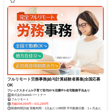
フルリモート労務事務|給与計算経験者募集|全国応募
OK
フレックスタイム✨子育て世代60％活躍中✨在宅勤務手当あり
株式会社kubellパートナー
フルリモート
月給208,000円～431,200円
勤務時間詳細 実働時間：1日あたり8時間 平均勤務日数：1ヶ月あた