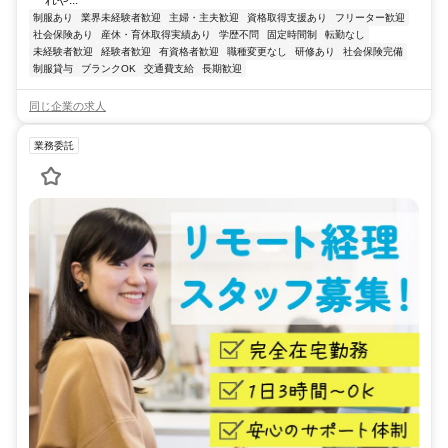
制服あり
業界未経験者歓迎
主婦・主夫歓迎
資格取得支援あり
フリーター歓迎
社会保険あり
産休・育休取得実績あり
学歴不問
固定時間制
転勤なし
未経験者歓迎
経験者歓迎
有資格者歓迎
職種変更なし
研修あり
社会保険完備
制服貸与
ブランクOK
交通費支給
長期歓迎
同じ企業の求人
業務委託