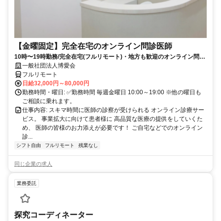
【金曜固定】完全在宅のオンライン問診医師
10時〜19時勤務/完全在宅(フルリモート)・地方も歓迎のオンライン問診
業務
一般社団法人博愛会
フルリモート
日給32,000円～80,000円
勤務時間・曜日: ✅勤務時間 毎週金曜日 10:00～19:00 ※他の曜日も
ご相談に乗れます。
仕事内容: スキマ時間に医師の診察が受けられる オンライン診療サー
ビス。 事業拡大に向けて患者様に 高品質な医療の提供をしていくた
め、 医師の皆様のお力添えが必要です！ ご自宅などでのオンライン
診...
シフト自由
フルリモート
残業なし
同じ企業の求人
業務委託
探究コーディネーター