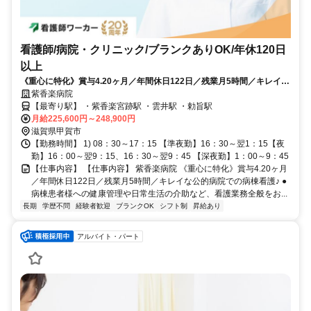
看護師/病院・クリニック/ブランクありOK/年休120日
以上
《重心に特化》賞与4.20ヶ月／年間休日122日／残業月5時間／キレイな
公的病院での病棟看護✨
紫香楽病院
【最寄り駅】 ・紫香楽宮跡駅 ・雲井駅 ・勅旨駅
月給225,600円～248,900円
滋賀県甲賀市
【勤務時間】 1) 08：30～17：15 【準夜勤】16：30～翌1：15【夜
勤】16：00～翌9：15、16：30～翌9：45 【深夜勤】1：00～9：45
【仕事内容】 【仕事内容】 紫香楽病院 《重心に特化》賞与4.20ヶ月
／年間休日122日／残業月5時間／キレイな公的病院での病棟看護♪ ●
病棟患者様への健康管理や日常生活の介助など、看護業務全般をお...
長期
学歴不問
経験者歓迎
ブランクOK
シフト制
昇給あり
アルバイト・パート