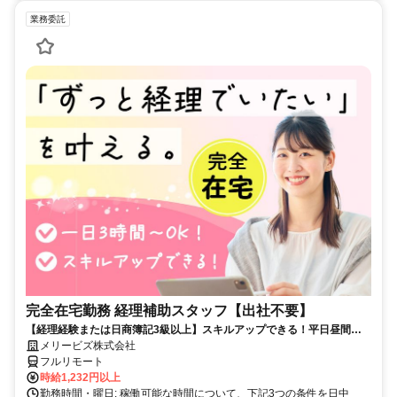
業務委託
完全在宅勤務 経理補助スタッフ【出社不要】
【経理経験または日商簿記3級以上】スキルアップできる！平日昼間３h
～。完全在宅で育児・介護中の方も大歓迎♪
メリービズ株式会社
フルリモート
時給1,232円以上
勤務時間・曜日: 稼働可能な時間について、下記3つの条件を日中