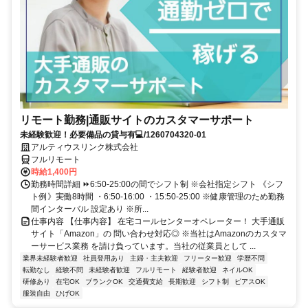
リモート勤務|通販サイトのカスタマーサポート
未経験歓迎！必要備品の貸与有💻/1260704320-01
アルティウスリンク株式会社
フルリモート
時給1,400円
勤務時間詳細 ⏩6:50-25:00の間でシフト制 ※会社指定シフト 《シフ
ト例》実働8時間 ・6:50-16:00 ・15:50-25:00 ※健康管理のため勤務
間インターバル 設定あり ※所...
仕事内容 【仕事内容】 在宅コールセンターオペレーター！ 大手通販
サイト「Amazon」の 問い合わせ対応◎ ※当社はAmazonのカスタマ
ーサービス業務 を請け負っています。当社の従業員として ...
業界未経験者歓迎
社員登用あり
主婦・主夫歓迎
フリーター歓迎
学歴不問
転勤なし
経験不問
未経験者歓迎
フルリモート
経験者歓迎
ネイルOK
研修あり
在宅OK
ブランクOK
交通費支給
長期歓迎
シフト制
ピアスOK
服装自由
ひげOK