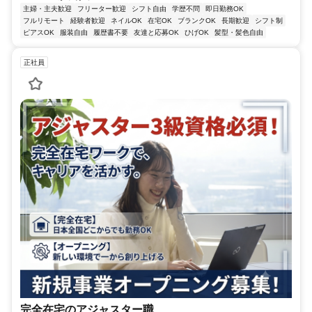
主婦・主夫歓迎
フリーター歓迎
シフト自由
学歴不問
即日勤務OK
フルリモート
経験者歓迎
ネイルOK
在宅OK
ブランクOK
長期歓迎
シフト制
ピアスOK
服装自由
履歴書不要
友達と応募OK
ひげOK
髪型・髪色自由
正社員
完全在宅のアジャスター職