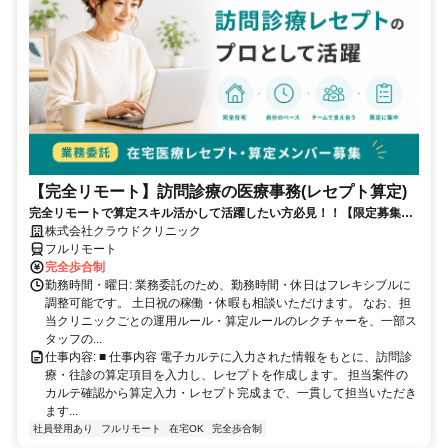
【完全リモート】訪問診療の医療事務(レセプト算定)
完全リモートで算定スキル活かして活躍したい方必見！！【限定募集】
完全リモート｜在宅医療レセプト算定（成果報酬型／業務委託）
株式会社クラウドクリニック
フルリモート
完全歩合制
勤務時間・曜日: 業務委託のため、勤務時間・休日はフレキシブルに
調整可能です。 土日祝の稼働・休暇も相談いただけます。 なお、担
当クリニックごとの運用ルール・算定ルールのレクチャーを、一部ス
タッフの...
仕事内容: ■ 仕事内容 電子カルテに入力された情報をもとに、訪問診
療・往診の算定項目を入力し、レセプトを作成します。 担当案件の
カルテ確認から算定入力・レセプト完成まで、一貫して担当いただき
ます...
社員登用あり
フルリモート
在宅OK
完全歩合制