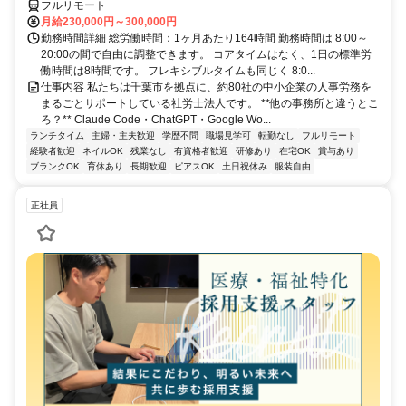
フルリモート
月給230,000円～300,000円
勤務時間詳細 総労働時間：1ヶ月あたり164時間 勤務時間は 8:00～
20:00の間で自由に調整できます。 コアタイムはなく、1日の標準労
働時間は8時間です。 フレキシブルタイムも同じく 8:0...
仕事内容 私たちは千葉市を拠点に、約80社の中小企業の人事労務を
まるごとサポートしている社労士法人です。 **他の事務所と違うとこ
ろ？** Claude Code・ChatGPT・Google Wo...
ランチタイム
主婦・主夫歓迎
学歴不問
職場見学可
転勤なし
フルリモート
経験者歓迎
ネイルOK
残業なし
有資格者歓迎
研修あり
在宅OK
賞与あり
ブランクOK
育休あり
長期歓迎
ピアスOK
土日祝休み
服装自由
正社員