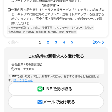
スマートフォン等の通信環境があれば業務可能です。
‾‾‾‾‾‾‾‾‾‾‾‾‾‾‾‾‾‾‾‾‾‾‾‾‾‾‾‾‾‾ *業務環境* ● ...
仕事内容 ✨若年層向けキャリア支援サービス「キミナラ」の認知拡大
と、キャリアに悩む方のヒアリング・送客（トスアップ）を担当する
ポジションです。 完全在宅・業務委託のため、ご自身のペースで活
動いただけま...
フリーター歓迎
シフト自由
学歴不問
フルリモート
ネイルOK
在宅OK
完全歩合制
ピアスOK
服装自由
ひげOK
髪型・髪色自由
前へ
次へ
1
2
3
4
5
この条件の新着求人を受け取る
滋賀県 / 紫香楽宮跡駅
主婦・主夫歓迎
「LINEで受け取る」では、新着求人のほか、おすすめ情報なども配信しま
す。
詳しくはこちら
LINEで受け取る
メールで受け取る