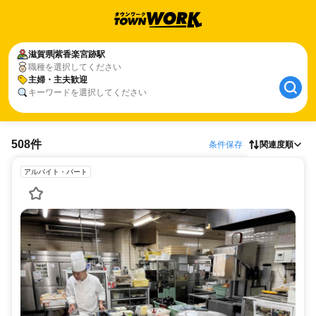
滋賀県
紫香楽宮跡駅
職種を選択してください
主婦・主夫歓迎
キーワードを選択してください
508件
条件保存
関連度順
アルバイト・パート