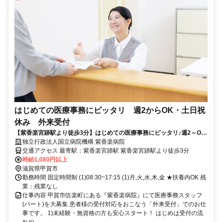
はじめての医療事務にピッタリ 週2からOK・土日祝
休み 外来受付
【紫香楽宮跡駅より徒歩3分】はじめての医療事務にピッタリ♪週2～OK
＆土日祝休み＜外来受付＞
独立行政法人国立病院機構 紫香楽病院
交通アクセス 最寄駅：紫香楽宮跡駅 紫香楽宮跡駅より徒歩3分
時給1,080円以上
滋賀県甲賀市
勤務時間 固定時間制 (1)08:30~17:15 (1)月,火,水,木,金 ★扶養内OK 残
業：残業なし
仕事内容 甲賀市信楽町にある『紫香楽病院』にて医療事務スタッフ
(パート)を大募集 患者様の受付対応をおこなう「外来受付」でのお仕
事です。 1)未経験・無資格の方も安心スタート！ はじめは受付の流
れや...