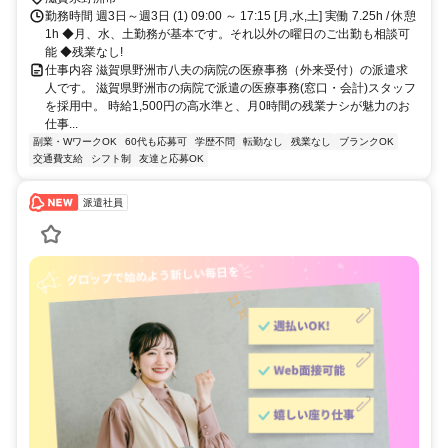
通勤可,駐車場あり,駐輪場あり,敷地内全て禁煙
勤務時間 週3日～週3日 (1) 09:00 ～ 17:15 [月,水,土] 実働 7.25h / 休憩
1h ◆月、水、土勤務が基本です。それ以外の曜日のご出勤も相談可
能 ◆残業なし!
仕事内容 滋賀県野洲市八夫の病院の医療事務（外来受付）の派遣求
人です。 滋賀県野洲市の病院で派遣の医療事務(窓口・会計)スタッフ
を採用中。 時給1,500円の高水準と、月0時間の残業ナシが魅力のお
仕事...
副業・WワークOK
60代も応募可
学歴不問
転勤なし
残業なし
ブランクOK
交通費支給
シフト制
友達と応募OK
派遣社員