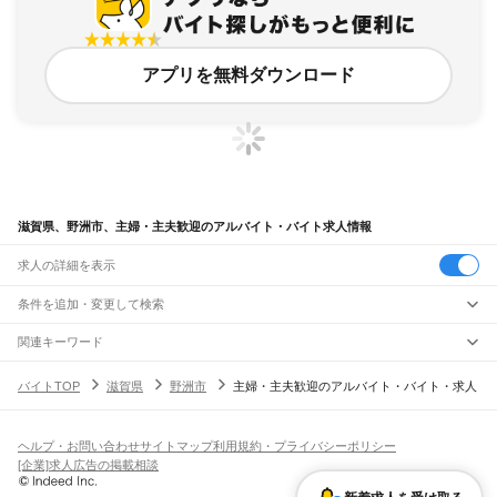
アプリを無料ダウンロード
滋賀県、野洲市、主婦・主夫歓迎のアルバイト・バイト求人情報
求人の詳細を表示
条件を追加・変更して検索
市区町村を追加・変更
関連キーワード
滋賀県 野洲市 主婦・主夫歓迎 在宅
主婦歓迎 滋賀県野洲市
滋賀県
駅を追加・変更
バイトTOP
滋賀県
野洲市
主婦・主夫歓迎のアルバイト・バイト・求人
滋賀県 野洲市 主婦・主夫歓迎 軽作業
滋賀県 野洲市 主婦・主夫歓迎 50代女性
滋賀県
すべて
滋賀県 野洲市 50代歓迎
大津市
彦根市
長浜市
近江八幡市
草津市
守山市
栗東市
甲賀市
野洲市
湖南市
職種を追加・変更
JR北陸本線(米原～金沢)
高島市
東近江市
米原市
蒲生郡
愛知郡
犬上郡
米原駅
坂田駅
田村駅
長浜駅
虎姫駅
河毛駅
高月駅
木ノ本駅
余呉駅
近江塩津駅
飲食・フードサービス
ヘルプ・お問い合わせ
サイトマップ
利用規約・プライバシーポリシー
特徴を追加・変更
飲食・フードサービス
すべて
[企業]求人広告の掲載相談
JR東海道本線(岐阜～美濃赤坂・米原)
ホールスタッフ
キッチンスタッフ
皿洗い・洗い場
精肉・鮮魚加工
給食調理
人気
柏原駅
近江長岡駅
醒ケ井駅
米原駅
雇用形態を追加・変更