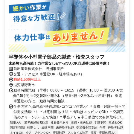
半導体や小型電子部品の製造・検査スタッフ
未経験も高時給！力作業なし&すっぴんOK◎遅番は終電考慮！
前出産業株式会社 野洲事業所
交通・アクセス 車通勤OK（駐車場もあり）
時給1,500円以上
滋賀県野洲市
勤務時間詳細 （早番）08:00 ～ 16:15 （遅番）16:00 ～ 翌0:30 ★実
働7.5時間 ※2交替制×4勤2休 （早番4日⇒2日休み⇒遅番4日） ※電
車通勤の方は、 勤務時間の相談...
仕事内容 ＼高時給×快適環境×コツコツ作業♪／ ＊資格・経験一切不問
◎男女活躍中！ ＊社宅制度あり◎ ＊出勤はスッピンでOK♪ ＊空調完
備のクリーンルームで快適♪ ＊手当アリ★半日単位での有休取得OK...
制服あり
業界未経験者歓迎
社員登用あり
主婦・主夫歓迎
学歴不問
車通勤OK
固定時間制
転勤なし
経験不問
未経験者歓迎
交通費全額支給
午前
経験者歓迎
ネイルOK
夕方
ブランクOK
長期歓迎
フルタイム歓迎
深夜
長期休暇あり