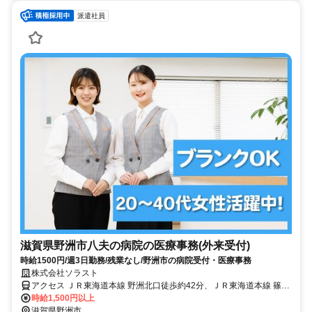
派遣社員
滋賀県野洲市八夫の病院の医療事務(外来受付)
時給1500円/週3日勤務/残業なし/野洲市の病院受付・医療事務
株式会社ソラスト
アクセス ＪＲ東海道本線 野洲北口徒歩約42分、ＪＲ東海道本線 篠原
（滋賀県）北口徒歩約71分、ＪＲ東海道本線 守山（滋賀県）西口徒
時給1,500円以上
歩約77分 「野洲駅」自動車9分,マイカー通勤可,バイク通勤可,自転車
滋賀県野洲市