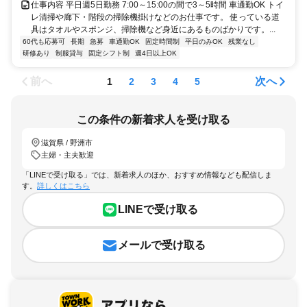
仕事内容 平日週5日勤務 7:00～15:00の間で3～5時間 車通勤OK トイ
レ清掃や廊下・階段の掃除機掛けなどのお仕事です。 使っている道
具はタオルやスポンジ、掃除機など身近にあるものばかりです。...
60代も応募可
長期
急募
車通勤OK
固定時間制
平日のみOK
残業なし
研修あり
制服貸与
固定シフト制
週4日以上OK
前へ
次へ
1
2
3
4
5
この条件の新着求人を受け取る
滋賀県 / 野洲市
主婦・主夫歓迎
「LINEで受け取る」では、新着求人のほか、おすすめ情報なども配信しま
す。
詳しくはこちら
LINEで受け取る
メールで受け取る