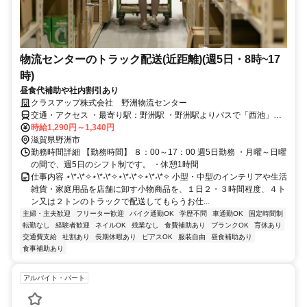
物流センターのトラック配送(近距離)(週5日・8時~17
時)
昼食代補助や社内割引あり
クラスアップ株式会社 野洲物流センター
交通・アクセス ・最寄り駅：野洲駅 ・野洲駅よりバスで「西池」に
て下車。徒歩2～3分。
時給1,290円～1,340円
滋賀県野洲市
勤務時間詳細 【勤務時間】 ８：00～17：00 週5日勤務 ・月曜～日曜
の間で、週5日のシフト制です。 ・休憩1時間
仕事内容 ⋆\*˖\*✧⋆\*˖\*✧⋆\*˖\*✧⋆\*˖\*✧ 小型・中型のインテリアや生活
雑貨・家庭用品を店舗に卸す小物商品を、１日２・３時間程度、４ト
ン又は２トンのトラックで配送してもらうお仕...
主婦・主夫歓迎
フリーター歓迎
バイク通勤OK
学歴不問
車通勤OK
固定時間制
転勤なし
経験者歓迎
ネイルOK
残業なし
食費補助あり
ブランクOK
育休あり
交通費支給
社割あり
長期休暇あり
ピアスOK
服装自由
昼食補助あり
食事補助あり
アルバイト・パート