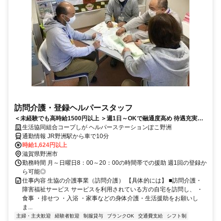
訪問介護・登録ヘルパースタッフ
＜未経験でも高時給1500円以上 ＞週1日～OKで融通度高め 待遇充実で
働きやすさ抜群
生活協同組合コープしが ヘルパーステーションぽこ野洲
通勤情報 JR野洲駅から車で10分
時給1,624円以上
滋賀県野洲市
勤務時間 月～日曜日8：00～20：00の時間帯での援助 週1回の登録か
ら可能◎
仕事内容 生協の介護事業（訪問介護） 【具体的には】 ■訪問介護・
障害福祉サービス サービスを利用されている方の自宅を訪問し、 ・
食事 ・排せつ ・入浴 ・家事などの身体介護・生活援助をお願いし
ま...
主婦・主夫歓迎
経験者歓迎
制服貸与
ブランクOK
交通費支給
シフト制