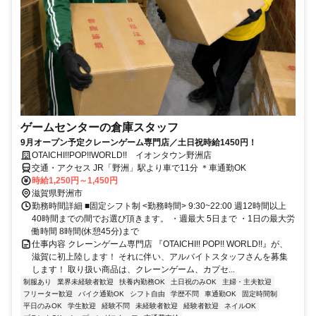
ゲームセンターの倉庫スタッフ
9月オープン予定クレーンゲーム専門店／土日祝時給1450円！
OTAICHI!!POP!!WORLD!! イオンタウン野洲店
交通・アクセス JR「野洲」駅より車で11分 ＊車通勤OK
時給1,250円～1,450円
滋賀県野洲市
勤務時間詳細 ■固定シフト制 <勤務時間> 9:30~22:00 週12時間以上
40時間までの間でお選び頂きます。 ・週最大 5日まで ・1日の最大労
働時間 8時間(休憩45分)まで
仕事内容 クレーンゲーム専門店 『OTAICHI!! POP!! WORLD!!』が、
滋賀に初上陸します！ それに伴い、アルバイトスタッフさんを募集
します！ 取り扱い商品は、クレーンゲーム、カプセ...
制服あり
業界未経験者歓迎
扶養内勤務OK
土日祝のみOK
主婦・主夫歓迎
フリーター歓迎
バイク通勤OK
シフト自由
学歴不問
車通勤OK
固定時間制
平日のみOK
学生歓迎
経験不問
未経験者歓迎
経験者歓迎
ネイルOK