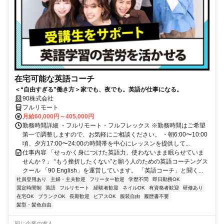
在宅可能な英語コーチ
＜“自由すぎる”働き方＞家でも、夜でも。英語が仕事になる。
90株式会社
フルリモート
月給60,000円～405,000円
勤務時間詳細 ・フルリモート・フルフレックス ※勤務時間はご希望
第一で調整しますので、お気軽にご相談ください。 ・朝6:00〜10:00
頃、夕方17:00〜24:00の時間帯を中心にレッスンを提供して...
仕事内容 「せっかく身につけた英語力、使わないまま眠らせていま
せんか？」 “もう挫折したくない”と願う人のための英語コーチングス
クール 「90 English」を運営しています。 「英語コーチ」と聞く...
社員登用あり
主婦・主夫歓迎
フリーター歓迎
学歴不問
即日勤務OK
固定時間制
英語
フルリモート
経験者歓迎
ネイルOK
有資格者歓迎
研修あり
在宅OK
ブランクOK
長期歓迎
ピアスOK
服装自由
履歴書不要
髪型・髪色自由
同じ企業の求人