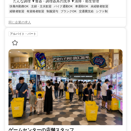
たんな調理 ▼食器・調理器具の洗浄 ▼清掃・衛生管理
扶養内勤務OK
主婦・主夫歓迎
バイク通勤OK
車通勤OK
未経験者歓迎
経験者歓迎
有資格者歓迎
制服貸与
ブランクOK
交通費支給
シフト制
同じ企業の求人
アルバイト・パート
ゲームセンターの店舗スタッフ