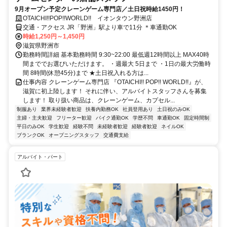
9月オープン予定クレーンゲーム専門店／土日祝時給1450円！
OTAICHI!!POP!!WORLD!! イオンタウン野洲店
交通・アクセス JR「野洲」駅より車で11分 ＊車通勤OK
時給1,250円～1,450円
滋賀県野洲市
勤務時間詳細 基本勤務時間 9:30~22:00 最低週12時間以上 MAX40時
間まででお選びいただけます。 ・週最大 5日まで ・1日の最大労働時
間 8時間(休憩45分)まで ★土日祝入れる方は...
仕事内容 クレーンゲーム専門店 『OTAICHI!! POP!! WORLD!!』が、
滋賀に初上陸します！ それに伴い、アルバイトスタッフさんを募集
します！ 取り扱い商品は、クレーンゲーム、カプセル...
制服あり
業界未経験者歓迎
扶養内勤務OK
社員登用あり
土日祝のみOK
主婦・主夫歓迎
フリーター歓迎
バイク通勤OK
学歴不問
車通勤OK
固定時間制
平日のみOK
学生歓迎
経験不問
未経験者歓迎
経験者歓迎
ネイルOK
ブランクOK
オープニングスタッフ
交通費支給
アルバイト・パート