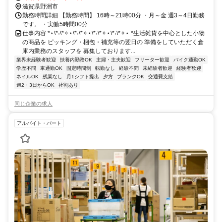
滋賀県野洲市
勤務時間詳細 【勤務時間】 16時～21時00分 ・月～金 週3～4日勤務
です。 ・実働5時間00分
仕事内容 *⋆\*˖\*✧⋆\*˖\*✧⋆\*˖\*✧⋆\*˖\*✧⋆ *生活雑貨を中心とした小物
の商品を ピッキング・梱包・補充等の翌日の 準備をしていただく倉
庫内業務のスタッフを 募集しております...
業界未経験者歓迎
扶養内勤務OK
主婦・主夫歓迎
フリーター歓迎
バイク通勤OK
学歴不問
車通勤OK
固定時間制
転勤なし
経験不問
未経験者歓迎
経験者歓迎
ネイルOK
残業なし
月1シフト提出
夕方
ブランクOK
交通費支給
週2・3日からOK
社割あり
同じ企業の求人
アルバイト・パート