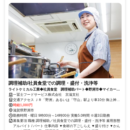
調理補助/社員食堂での調理・盛付・洗浄等
ライトケミカル工業◆社員食堂 調理補助パート◆野洲市◆マイカー通
勤可
一冨士フードサービス株式会社 京滋支社
交通アクセス ＪＲ「野洲」あるいは「守山」駅より車10分 御上神社
より北西へ700メートル
時給1,080円
滋賀県野洲市
勤務時間・曜日 9時00分～14時00分 実働5.0時間 ※週3日勤務
募集要項 職種 調理補助／社員食堂での調理・盛付・洗浄等 雇用形態
アルバイト / パート 仕事内容 ▼食材の下ごしらえ ▼盛り付け ▼かん