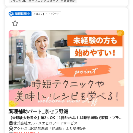
ブランクOK
オープニングスタッフ
交通費支給
アルバイト・パート
調理補助パート_京セラ野洲
【未経験大歓迎☆】週2～OK！1日5hのみ！14時半退勤で家庭・プライ
ベートとも両立◎／20～40代活躍中！
株式会社エル・スエヒロフードサービス
アクセス: JR琵琶湖線「野洲駅」より徒歩5分