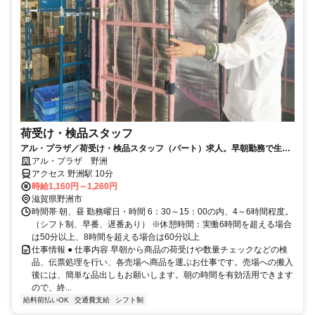
荷受け・検品スタッフ
アル・プラザ／荷受け・検品スタッフ（パート）求人。早朝勤務で生活
リズムも整う仕事です
アル・プラザ 野洲
アクセス 野洲駅 10分
時給1,160円～1,260円
滋賀県野洲市
時間帯 朝、昼 勤務曜日・時間 6：30～15：00の内、4～6時間程度。
（シフト制、早番、遅番あり） ※休憩時間：実働6時間を超える場合
は50分以上、8時間を超える場合は60分以上
仕事情報 ● 仕事内容 早朝から商品の荷受けや数量チェックなどの検
品、伝票処理を行い、各売場へ商品を運ぶお仕事です。売場への搬入
後には、簡単な品出しもお願いします。朝の時間を有効活用できます
ので、終...
給料前払いOK
交通費支給
シフト制