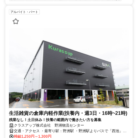
アルバイト・パート
生活雑貨の倉庫内軽作業(扶養内・週3日・16時~21時)
残業なし！土日休み！扶養の範囲内で働きたい方を募集
クラスアップ株式会社 野洲物流センター
交通・アクセス ・最寄り駅：野洲駅 ・野洲駅よりバスで「西池」に
て下車。徒歩2～3分。
時給1,250円～1,300円