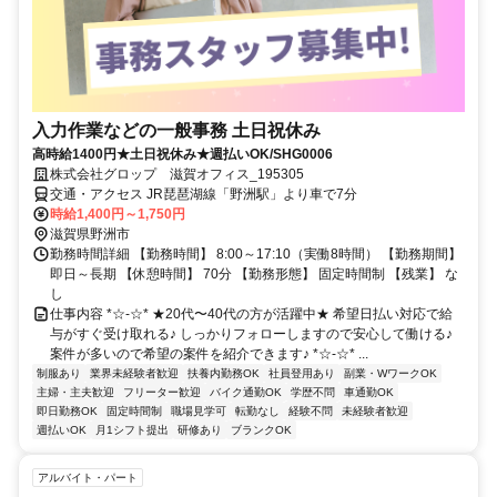
入力作業などの一般事務 土日祝休み
高時給1400円★土日祝休み★週払いOK/SHG0006
株式会社グロップ 滋賀オフィス_195305
交通・アクセス JR琵琶湖線「野洲駅」より車で7分
時給1,400円～1,750円
滋賀県野洲市
勤務時間詳細 【勤務時間】 8:00～17:10（実働8時間） 【勤務期間】
即日～長期 【休憩時間】 70分 【勤務形態】 固定時間制 【残業】 な
し
仕事内容 *☆-☆* ★20代〜40代の方が活躍中★ 希望日払い対応で給
与がすぐ受け取れる♪ しっかりフォローしますので安心して働ける♪
案件が多いので希望の案件を紹介できます♪ *☆-☆* ...
制服あり
業界未経験者歓迎
扶養内勤務OK
社員登用あり
副業・WワークOK
主婦・主夫歓迎
フリーター歓迎
バイク通勤OK
学歴不問
車通勤OK
即日勤務OK
固定時間制
職場見学可
転勤なし
経験不問
未経験者歓迎
週払いOK
月1シフト提出
研修あり
ブランクOK
アルバイト・パート