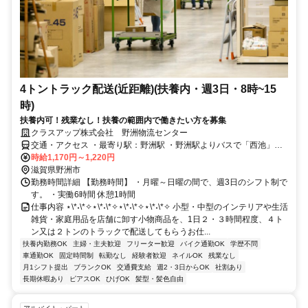
4トントラック配送(近距離)(扶養内・週3日・8時~15
時)
扶養内可！残業なし！扶養の範囲内で働きたい方を募集
クラスアップ株式会社 野洲物流センター
交通・アクセス ・最寄り駅：野洲駅 ・野洲駅よりバスで「西池」に
て下車。徒歩2～3分。
時給1,170円～1,220円
滋賀県野洲市
勤務時間詳細 【勤務時間】 ・月曜～日曜の間で、週3日のシフト制で
す。 ・実働6時間 休憩1時間
仕事内容 ⋆\*˖\*✧⋆\*˖\*✧⋆\*˖\*✧⋆\*˖\*✧ 小型・中型のインテリアや生活
雑貨・家庭用品を店舗に卸す小物商品を、1日２・３時間程度、４ト
ン又は２トンのトラックで配送してもらうお仕...
扶養内勤務OK
主婦・主夫歓迎
フリーター歓迎
バイク通勤OK
学歴不問
車通勤OK
固定時間制
転勤なし
経験者歓迎
ネイルOK
残業なし
月1シフト提出
ブランクOK
交通費支給
週2・3日からOK
社割あり
長期休暇あり
ピアスOK
ひげOK
髪型・髪色自由