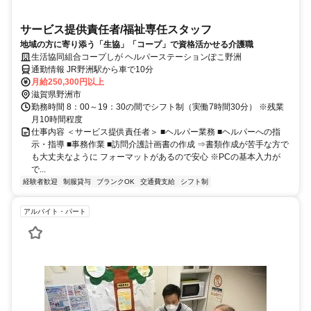
サービス提供責任者/福祉専任スタッフ
地域の方に寄り添う「生協」「コープ」で資格活かせる介護職
生活協同組合コープしが ヘルパーステーションぽこ野洲
通勤情報 JR野洲駅から車で10分
月給250,300円以上
滋賀県野洲市
勤務時間 8：00～19：30の間でシフト制（実働7時間30分） ※残業
月10時間程度
仕事内容 ＜サービス提供責任者＞ ■ヘルパー業務 ■ヘルパーへの指
示・指導 ■事務作業 ■訪問介護計画書の作成 ⇒書類作成が苦手な方で
も大丈夫なように フォーマットがあるので安心 ※PCの基本入力が
で...
経験者歓迎
制服貸与
ブランクOK
交通費支給
シフト制
アルバイト・パート