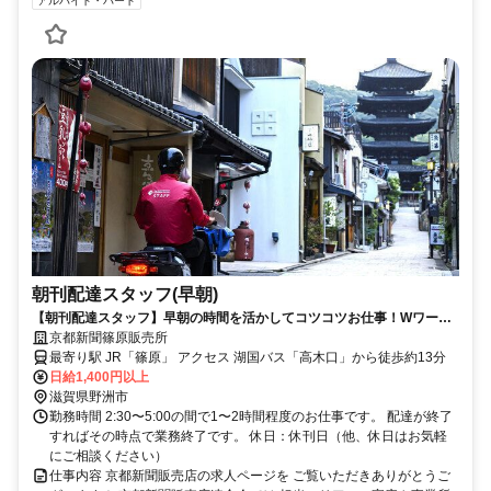
アルバイト・パート
朝刊配達スタッフ(早朝)
【朝刊配達スタッフ】早朝の時間を活かしてコツコツお仕事！Wワー
ク・シニアスタッフ活躍中！
京都新聞篠原販売所
最寄り駅 JR「篠原」 アクセス 湖国バス「高木口」から徒歩約13分
日給1,400円以上
滋賀県野洲市
勤務時間 2:30〜5:00の間で1〜2時間程度のお仕事です。 配達が終了
すればその時点で業務終了です。 休日：休刊日（他、休日はお気軽
にご相談ください）
仕事内容 京都新聞販売店の求人ページを ご覧いただきありがとうご