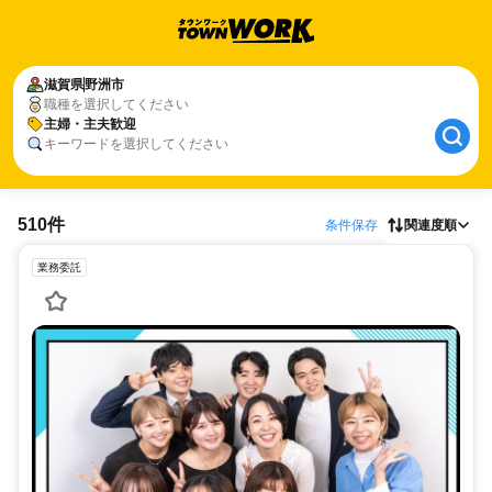
滋賀県
野洲市
職種を選択してください
主婦・主夫歓迎
キーワードを選択してください
510件
条件保存
関連度順
業務委託