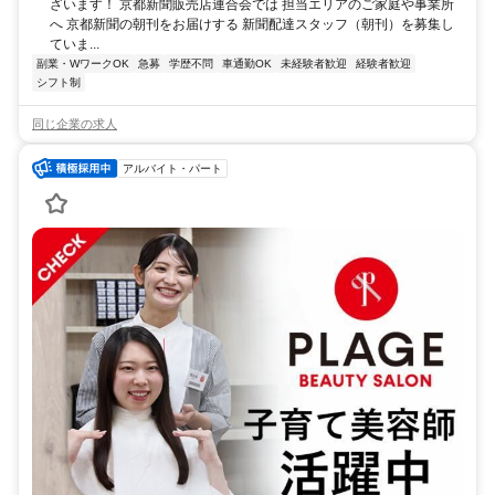
ざいます！ 京都新聞販売店連合会では 担当エリアのご家庭や事業所
へ 京都新聞の朝刊をお届けする 新聞配達スタッフ（朝刊）を募集し
ていま...
副業・WワークOK
急募
学歴不問
車通勤OK
未経験者歓迎
経験者歓迎
シフト制
同じ企業の求人
アルバイト・パート