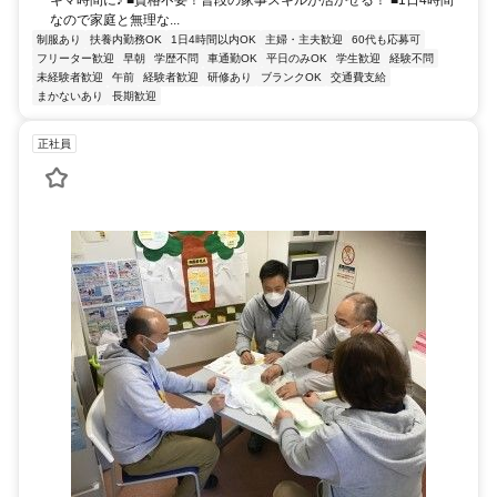
なので家庭と無理な...
制服あり
扶養内勤務OK
1日4時間以内OK
主婦・主夫歓迎
60代も応募可
フリーター歓迎
早朝
学歴不問
車通勤OK
平日のみOK
学生歓迎
経験不問
未経験者歓迎
午前
経験者歓迎
研修あり
ブランクOK
交通費支給
まかないあり
長期歓迎
正社員