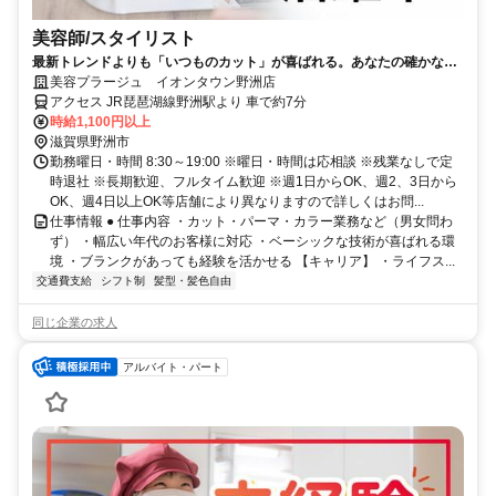
美容師/スタイリスト
最新トレンドよりも「いつものカット」が喜ばれる。あなたの確かな基
礎技術が活きる場所。
美容プラージュ イオンタウン野洲店
アクセス JR琵琶湖線野洲駅より 車で約7分
時給1,100円以上
滋賀県野洲市
勤務曜日・時間 8:30～19:00 ※曜日・時間は応相談 ※残業なしで定
時退社 ※長期歓迎、フルタイム歓迎 ※週1日からOK、週2、3日から
OK、週4日以上OK等店舗により異なりますので詳しくはお問...
仕事情報 ● 仕事内容 ・カット・パーマ・カラー業務など（男女問わ
ず） ・幅広い年代のお客様に対応 ・ベーシックな技術が喜ばれる環
境 ・ブランクがあっても経験を活かせる 【キャリア】 ・ライフス...
交通費支給
シフト制
髪型・髪色自由
同じ企業の求人
アルバイト・パート