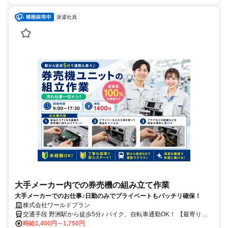
派遣社員
大手メーカー内での券売機の組み立て作業
大手メーカーでのお仕事♪日勤のみでプライベートもバッチリ確保！
株式会社ワールドプラン
交通手段 野洲駅から徒歩5分♪ バイク、自転車通勤OK！ 【最寄り
駅】 ・ＪＲ東海道本線「野洲駅」
時給1,400円～1,750円