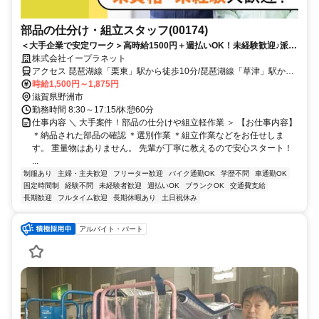
部品の仕分け・組立スタッフ(00174)
＜大手企業で安定ワーク＞高時給1500円＋週払いOK！未経験歓迎♪派遣
先への社員登用制度あり◎
株式会社イープラネット
アクセス 琵琶湖線「栗東」駅から徒歩10分/琵琶湖線「草津」駅から
車9分/草津線「手原」駅から車6分
時給1,500円～1,875円
滋賀県野洲市
勤務時間 8:30～17:15/休憩60分
仕事内容 ＼ 大手案件！部品の仕分けや組立軽作業 ＞ 【お仕事内容】
＊納品された部品の確認 ＊選別作業 ＊組立作業などをお任せしま
す。 重量物はありません。 先輩が丁寧に教えるので安心スタート！
...
制服あり
主婦・主夫歓迎
フリーター歓迎
バイク通勤OK
学歴不問
車通勤OK
固定時間制
経験不問
未経験者歓迎
週払いOK
ブランクOK
交通費支給
長期歓迎
フルタイム歓迎
長期休暇あり
土日祝休み
アルバイト・パート