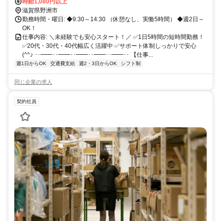
時給1,080円以上
滋賀県野洲市
勤務時間・曜日: ◆9:30～14:30 （休憩なし、実働5時間） ◆週2日～
OK！
仕事内容: ＼未経験でも安心スタート！／ ✅1日5時間の短時間勤務！
✅20代・30代・40代幅広く活躍中 ✅サポート体制しっかりで安心
(^^♪ ･･━━･･━━･･━━･･━━･･━━･･ 【仕事...
週1日からOK
交通費支給
週2・3日からOK
シフト制
同じ企業の求人
契約社員