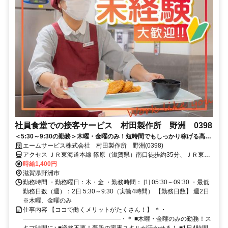
社員食堂での接客サービス 村田製作所 野洲 0398
＜5:30～9:30の勤務＞木曜・金曜のみ！短時間でもしっかり稼げる高時
給★資格や経験は必要なし！車通勤OK◎
エームサービス株式会社 村田製作所 野洲(0398)
アクセス ＪＲ東海道本線 篠原（滋賀県）南口徒歩約35分、ＪＲ東海
道本線 野洲南口徒歩約60分、ＪＲ東海道本線 近江八幡南口徒歩約85
時給1,400円
分 ※住所から自動設定しているため、MAPの位置がずれている場合
滋賀県野洲市
がございます
勤務時間 ・勤務曜日：木・金 ・勤務時間： [1] 05:30～09:30 ・最低
勤務日数（週）：2日 5:30～9:30（実働4時間） 【勤務日数】 週2日
※木曜、金曜のみ
仕事内容 【ココで働くメリットがたくさん！】 ＊・
――――――――――――――――・＊ ■木曜・金曜のみの勤務！ス
キマ時間に♪ ■資格不要！普段の家事スキルが活かせる！ ■1日4時間