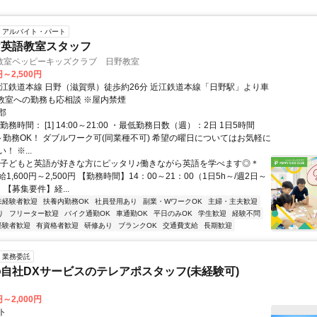
アルバイト・パート
け英語教室スタッフ
教室ペッピーキッズクラブ 日野教室
円～2,500円
近江鉄道本線 日野（滋賀県）徒歩約26分 近江鉄道本線「日野駅」より車
隣教室への勤務も応相談 ※屋内禁煙
郡
務時間： [1] 14:00～21:00 ・最低勤務日数（週）：2日 1日5時間
～勤務OK！ ダブルワーク可(同業種不可) 希望の曜日についてはお気軽に
 ※...
＊子どもと英語が好きな方にピッタリ♪働きながら英語を学べます◎＊
1,600円～2,500円 【勤務時間】14：00～21：00（1日5h～/週2日～
 【募集要件】経...
未経験者歓迎
扶養内勤務OK
社員登用あり
副業・WワークOK
主婦・主夫歓迎
り
フリーター歓迎
バイク通勤OK
車通勤OK
平日のみOK
学生歓迎
経験不問
経験者歓迎
有資格者歓迎
研修あり
ブランクOK
交通費支給
長期歓迎
業務委託
自社DXサービスのテレアポスタッフ(未経験可)
円～2,000円
ト