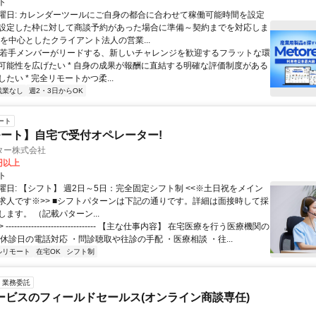
ト
曜日: カレンダーツールにご自身の都合に合わせて稼働可能時間を設定
設定した枠に対して商談予約があった場合に準備～契約までを対応しま
業を中心としたクライアント法人の営業...
 * 若手メンバーがリードする、新しいチャレンジを歓迎するフラットな環
可能性を広げたい * 自身の成果が報酬に直結する明確な評価制度がある
たい * 完全リモートかつ柔...
残業なし
週2・3日からOK
ート
ート】自宅で受付オペレーター!
ター株式会社
0円以上
ト
曜日: 【シフト】 週2日～5日：完全固定シフト制 <<※土日祝をメイン
求人です※>> ■シフトパターンは下記の通りです。詳細は面接時して採
ます。 （記載パターン...
 -------------------------------- 【主な仕事内容】 在宅医療を行う医療機関の
休診日の電話対応 ・問診聴取や往診の手配 ・医療相談 ・往...
ルリモート
在宅OK
シフト制
業務委託
ービスのフィールドセールス(オンライン商談専任)