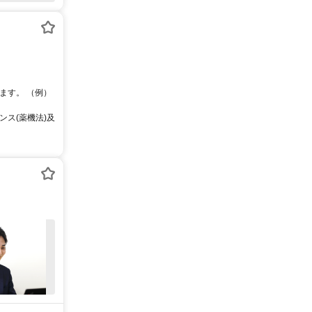
ます。 （例）
ス(薬機法)及