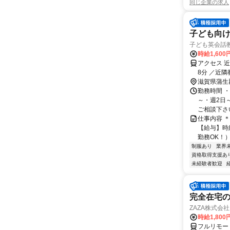
同じ企業の求人
子ども向
子ども英会話
時給1,600
アクセス 
8分 ／近
滋賀県蒲生
勤務時間 ・勤
～・週2日
ご相談下さい！
仕事内容 
【給与】時給
勤務OK！）
制服あり
業界
資格取得支援あ
未経験者歓迎
完全在宅の
ZAZA株式会社
時給1,800
フルリモー