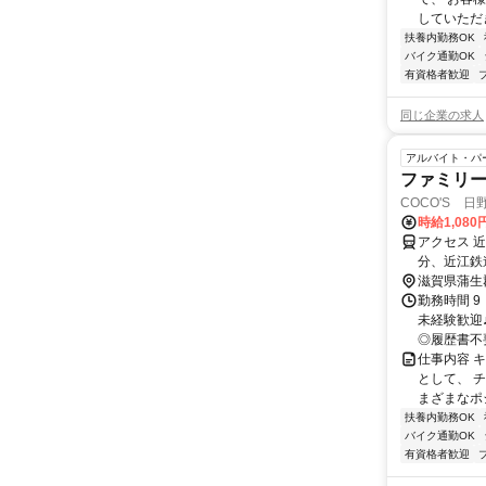
していただ
扶養内勤務OK
バイク通勤OK
有資格者歓迎
同じ企業の求人
アルバイト・パ
ファミリ
COCO'S 日野
時給1,080
アクセス 
分、近江鉄
滋賀県蒲生
勤務時間 9
未経験歓迎
◎履歴書不
仕事内容 
として、 
まざまなポ
扶養内勤務OK
バイク通勤OK
有資格者歓迎