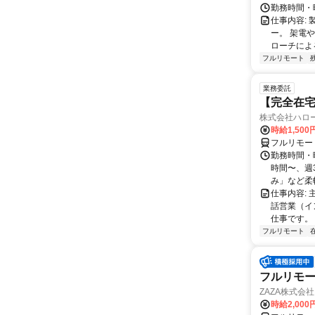
勤務時間・
仕事内容: 
ー。 架電
ローチによる
フルリモート
業務委託
【完全在
株式会社ハロ
時給1,500
フルリモー
勤務時間・曜
時間〜、週3
み」など柔軟
仕事内容:
話営業（イ
仕事です。 
フルリモート
フルリモー
ZAZA株式会社
時給2,000