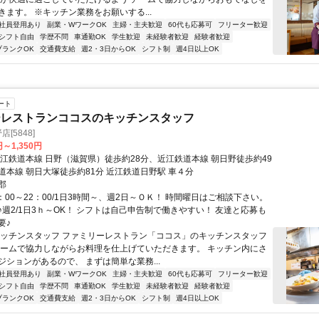
きます。 ※キッチン業務をお願いする...
社員登用あり
副業・WワークOK
主婦・主夫歓迎
60代も応募可
フリーター歓迎
シフト自由
学歴不問
車通勤OK
学生歓迎
未経験者歓迎
経験者歓迎
ブランクOK
交通費支給
週2・3日からOK
シフト制
週4日以上OK
ート
ーレストランココスのキッチンスタッフ
店[5848]
円～1,350円
近江鉄道本線 日野（滋賀県）徒歩約28分、近江鉄道本線 朝日野徒歩約49
道本線 朝日大塚徒歩約81分 近江鉄道日野駅 車４分
郡
：00～22：00/1日3時間～、週2日～ＯＫ！ 時間曜日はご相談下さい。
♪週2/1日3ｈ～OK！ シフトは自己申告制で働きやすい！ 友達と応募も
要♪
キッチンスタッフ ファミリーレストラン「ココス」のキッチンスタッフ
チームで協力しながらお料理を仕上げていただきます。 キッチン内にさ
ジションがあるので、 まずは簡単な業務...
社員登用あり
副業・WワークOK
主婦・主夫歓迎
60代も応募可
フリーター歓迎
シフト自由
学歴不問
車通勤OK
学生歓迎
未経験者歓迎
経験者歓迎
ブランクOK
交通費支給
週2・3日からOK
シフト制
週4日以上OK