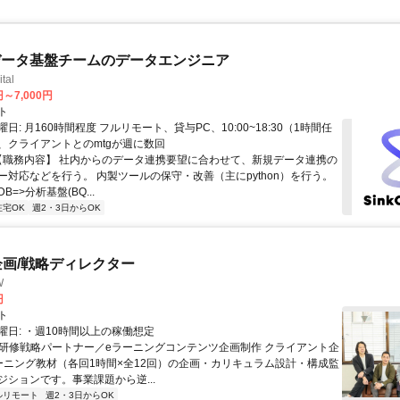
データ基盤チームのデータエンジニア
tal
円～7,000円
ト
日: 月160時間程度 フルリモート、貸与PC、10:00~18:30（1時間任
、クライアントとのmtgが週に数回
 【職務内容】 社内からのデータ連携要望に合わせて、新規データ連携の
ー対応などを行う。 内製ツールの保守・改善（主にpython）を行う。
=>分析基盤(BQ...
在宅OK
週2・3日からOK
企画/戦略ディレクター
W
円
ト
曜日: ・週10時間以上の稼働想定
 ■研修戦略パートナー／eラーニングコンテンツ企画制作 クライアント企
ーニング教材（各回1時間×全12回）の企画・カリキュラム設計・構成監
ジションです。事業課題から逆...
ルリモート
週2・3日からOK