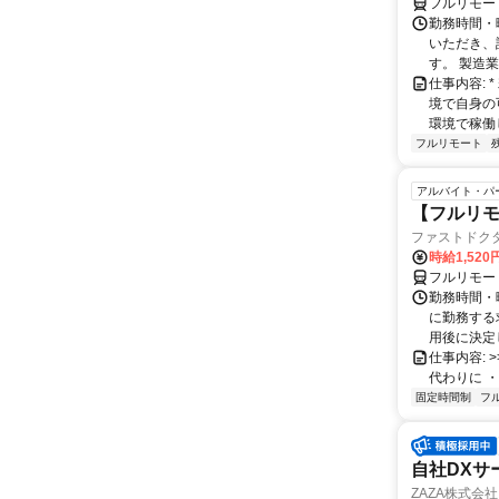
フルリモー
勤務時間・
いただき、
す。 製造
仕事内容:
境で自身の
環境で稼働し
フルリモート
アルバイト・パ
【フルリモ
ファストドク
時給1,52
フルリモー
勤務時間・
に勤務する
用後に決定し
仕事内容: >>
代わりに ・
固定時間制
フ
自社DXサ
ZAZA株式会社