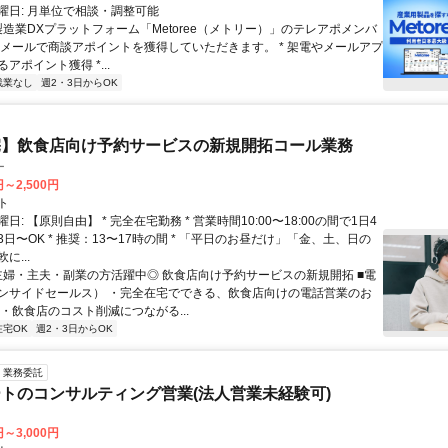
曜日: 月単位で相談・調整可能
製造業DXプラットフォーム「Metoree（メトリー）」のテレアポメンバ
やメールで商談アポイントを獲得していただきます。 * 架電やメールアプ
アポイント獲得 *...
残業なし
週2・3日からOK
宅】飲食店向け予約サービスの新規開拓コール業務
ー
円～2,500円
ト
日: 【原則自由】 * 完全在宅勤務 * 営業時間10:00〜18:00の間で1日4
日〜OK * 推奨：13〜17時の間 * 「平日のお昼だけ」「金、土、日の
に...
 主婦・主夫・副業の方活躍中◎ 飲食店向け予約サービスの新規開拓 ■電
ンサイドセールス） ・完全在宅でできる、飲食店向けの電話営業のお
・飲食店のコスト削減につながる...
在宅OK
週2・3日からOK
業務委託
トのコンサルティング営業(法人営業未経験可)
円～3,000円