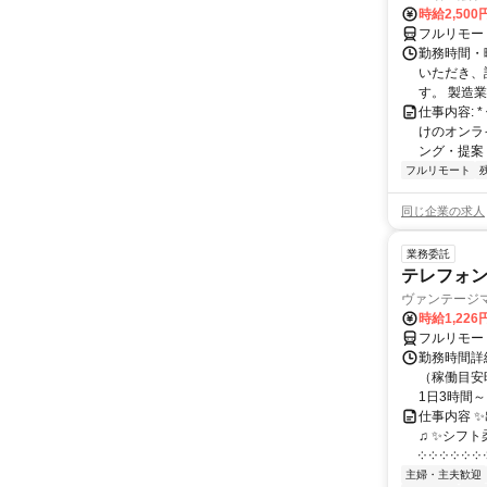
時給2,500
フルリモー
勤務時間・
いただき、
す。 製造
仕事内容:
けのオンラ
ング・提案
フルリモート
同じ企業の求人
業務委託
テレフォ
ヴァンテージ
時給1,226
フルリモー
勤務時間詳
（稼働目安時
1日3時間～
仕事内容 
♫ ✨シフト
༶ ༶ ༶ ༶ ༶ ༶ ༶
主婦・主夫歓迎