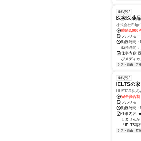
業務委託
医療医薬
株式会社Edge
時給3,00
フルリモー
勤務時間・
勤務時間：
仕事内容:
びメディカル
シフト自由
フ
業務委託
IELTSの
HUSTAR株式
完全歩合制
フルリモー
勤務時間・曜
仕事内容:
しませんか
「IELTS
シフト自由
英