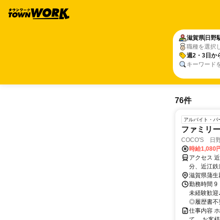
滋賀県
日野
職種を選択
週2・3日か
キーワード
76件
アルバイト・パ
ファミリ
COCO'S 日野
時給1,080
アクセス 
分、近江鉄
滋賀県蒲生
勤務時間 9
未経験歓迎
◎履歴書不
仕事内容 
て、 お客