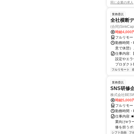
同じ企業の求人
業務委託
全社横断
(合同)SinkCapi
時給4,000
フルリモー
勤務時間・曜
意で休憩）
仕事内容:
設定やエラ
プロダクトDB
フルリモート
業務委託
SNS研修
株式会社BES
時給5,000
フルリモー
勤務時間・
仕事内容:
業向けeラ
修を担うポ
シフト自由
フ