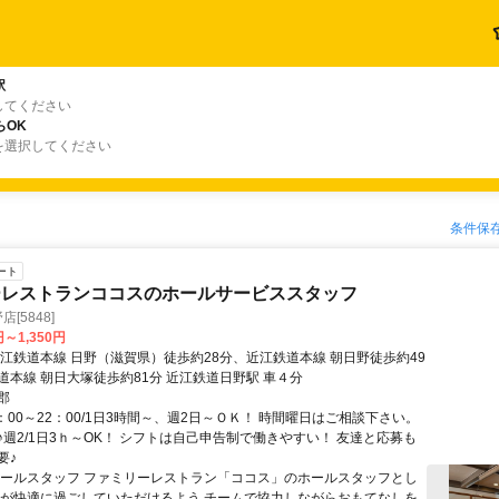
駅
してください
らOK
を選択してください
条件保
ート
ーレストランココスのホールサービススタッフ
店[5848]
円～1,350円
近江鉄道本線 日野（滋賀県）徒歩約28分、近江鉄道本線 朝日野徒歩約49
道本線 朝日大塚徒歩約81分 近江鉄道日野駅 車４分
郡
：00～22：00/1日3時間～、週2日～ＯＫ！ 時間曜日はご相談下さい。
♪週2/1日3ｈ～OK！ シフトは自己申告制で働きやすい！ 友達と応募も
要♪
ホールスタッフ ファミリーレストラン「ココス」のホールスタッフとし
様が快適に過ごしていただけるよう チームで協力しながらおもてなしを