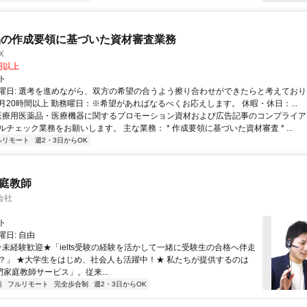
品の作成要領に基づいた資材審査業務
X
0円以上
ト
曜日: 選考を進めながら、双方の希望の合うよう擦り合わせができたらと考えており
月20時間以上 勤務曜日：※希望があればなるべくお応えします。 休暇・休日：...
 医療用医薬品・医療機器に関するプロモーション資材および広告記事のコンプライアン
チェック業務をお願いします。 主な業務： * 作成要領に基づいた資材審査 * ...
ルリモート
週2・3日からOK
家庭教師
会社
ト
日: 自由
 ★未経験歓迎★「ielts受験の経験を活かして一緒に受験生の合格へ伴走
？」 ★大学生をはじめ、社会人も活躍中！★ 私たちが提供するのは
専門家庭教師サービス」。従来...
語
フルリモート
完全歩合制
週2・3日からOK