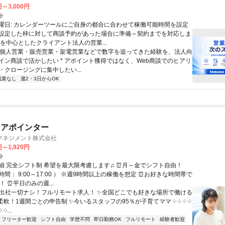
円～3,000円
ト
曜日: カレンダーツールにご自身の都合に合わせて稼働可能時間を設定
設定した枠に対して商談予約があった場合に準備～契約までを対応しま
業を中心としたクライアント法人の営業...
 * 個人営業・販売営業・架電営業などで数字を追ってきた経験を、法人向
イン商談で活かしたい * アポイント獲得ではなく、Web商談でのヒアリ
・クロージングに集中したい...
残業なし
週2・3日からOK
ンアポインター
マネジメント株式会社
円～1,920円
ト
細 完全シフト制 希望を最大限考慮します♫ ⏰月～金でシフト自由！
間： 9:00～17:00 ） ※週9時間以上の稼働を想定 ⏰お好きな時間帯で
！ ⏰平日のみの週...
✨出社一切ナシ！フルリモート求人！ ✨全国どこでも好きな場所で働ける
柔軟！1週間ごとの申告制 ✨今いるスタッフの95％が子育てママ ༶ ༶ ༶ ༶
 ༶...
フリーター歓迎
シフト自由
学歴不問
即日勤務OK
フルリモート
経験者歓迎