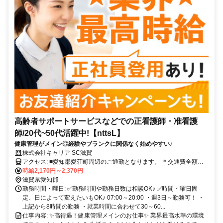
高齢者サポートサービスなどでの正看護師・准看護
師/20代~50代活躍中!【nttsL】
健康管理がメイン◎経験やブランクに関係なく始めやすい♪
株式会社キャリア SC滋賀
アクセス: ■愛知郡愛荘町周辺のご通勤となります。 ＊交通費全額支
給 ＊車通勤・バイク通勤OK（ガソリン代支給） ＊自転車通勤OK
時給2,170円～2,370円
滋賀県愛知郡
勤務時間・曜日: ✅勤務時間や勤務日数は相談OK♪ ✅時間・曜日固
定、日によって変えたいもOK♪ 07:00～20:00 ・週3日～勤務可！ ・
上記から8時間の勤務 ・就業時間に合わせて30～60...
仕事内容: ✨高待遇！健康管理メインのお仕事✨ 業界最高水準の環境