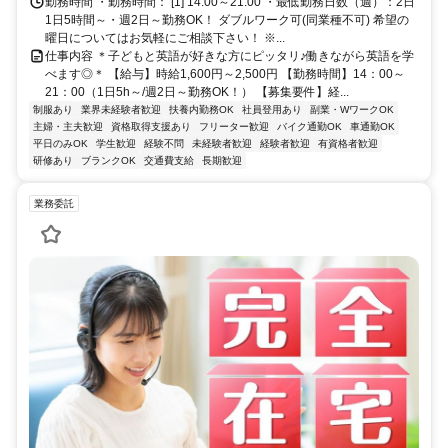
勤務時間 ・勤務時間： [1] 14:00～21:00 ・最低勤務日数（週）：2日
1日5時間～・週2日～勤務OK！ ダブルワーク可(同業種不可) 希望の
曜日についてはお気軽にご相談下さい！ ※...
仕事内容 ＊子どもと英語が好きな方にピッタリ♪働きながら英語を学
べます◎＊ 【給与】時給1,600円～2,500円 【勤務時間】14：00～
21：00（1日5h～/週2日～勤務OK！） 【募集要件】経...
制服あり
業界未経験者歓迎
扶養内勤務OK
社員登用あり
副業・WワークOK
主婦・主夫歓迎
資格取得支援あり
フリーター歓迎
バイク通勤OK
車通勤OK
平日のみOK
学生歓迎
経験不問
未経験者歓迎
経験者歓迎
有資格者歓迎
研修あり
ブランクOK
交通費支給
長期歓迎
業務委託