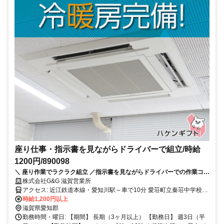
座り仕事・指示書を見ながらドライバーで組立/時給
1200円/890098
＼ 座り作業でラクラク組立 ／指示書を見ながらドライバーでの作業コツ
コツ作業が好きな方大歓迎！
株式会社G&G 滋賀営業所
アクセス: 近江鉄道本線・愛知川駅～車で10分 愛荘町立秦荘中学校～
車で6分 車・バイク・バス通勤可 車通勤OK,バイク通勤OK,公共交通
時給1,200円以上
機関で通える
滋賀県愛知郡
勤務時間・曜日: 【期間】 長期（3ヶ月以上） 【勤務日】 週3日（平