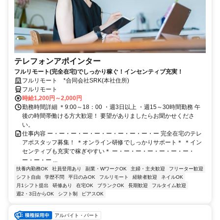
テレフォンアポインター
フルリモート(完全在宅)でしっかり稼ぐ！インセンティブ充実！
フルリモート *合同会社SRK(本社住所)
フルリモート
時給1,200円～2,000円
勤務時間詳細 ＊9:00～18：00 ・週3日以上 ・週15～30時間勤務 午
後の時間帯働ける方大歓迎！ 要望がありましたらお聞かせくださ
い。
仕事内容 ー・ー・ー・ー・ー・ー・ー・ー・ー・ー 完全在宅のテレ
アポスタッフ募集！ ＊オンライン研修でしっかりサポート＊ ＊イン
センティブも充実で稼ぎやすい＊ ー・ー・ー・ー・ー・ー・ー・
ー・ー・ー ...
扶養内勤務OK
社員登用あり
副業・WワークOK
主婦・主夫歓迎
フリーター歓迎
シフト自由
学歴不問
平日のみOK
フルリモート
経験者歓迎
ネイルOK
月1シフト提出
研修あり
在宅OK
ブランクOK
長期歓迎
フルタイム歓迎
週2・3日からOK
シフト制
ピアスOK
アルバイト・パート