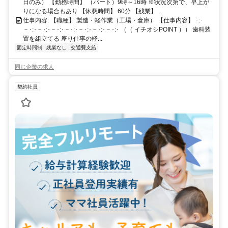
日のみ） 【勤務時間】 （パート）9時～16時 ※状況次第で、早上が
りになる場合もあり 【休憩時間】 60分 【残業】 ...
仕事内容: 【職種】 製造・軽作業（工場・倉庫） 【仕事内容】 ･:･
－･:･－･:･－･:･－･:･－･:･－･:･－･:･ （（ イチオシPOINT ）） 歯科装
置を組立てる 座り仕事の軽...
固定時間制
残業なし
交通費支給
同じ企業の求人
契約社員