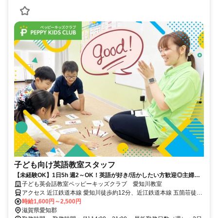
子ども向け英語教室スタッフ
【未経験OK】1日5h 週2～OK！英語が好き/活かしたい方歓迎◎主婦
(夫)/学生も活躍中！
子ども英会話教室ペッピーキッズクラブ 愛知川教室
アクセス 近江鉄道本線 愛知川徒歩約12分、近江鉄道本線 五箇荘徒歩
約39分 近江鉄道本線「愛知川駅」より徒歩12分 ／近隣教室への勤務
時給1,600円～2,500円
も応相談 ※屋内禁煙
滋賀県愛知郡