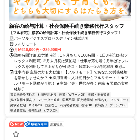
顧客の給与計算・社会保険手続き業務代行スタッフ
【フル在宅】顧客の給与計算・社会保険手続き業務代行スタッフ！
パーソルビジネスプロセスデザイン株式会社
フルリモート
月給210,000円～289,900円
勤務時間詳細 総労働時間：1ヶ月あたり160時間 ・1日8時間勤務(フ
レックス利用可) ※月末月初は繁忙期！仕事が落ち着く月半ばはフレ
ックスを利用して早上がりが可能◎ ・残業10～20時間程度 ※顧...
仕事内容 主婦の方も大歓迎！【フルリモート】であなたの労務経験
を活かしませんか？ ★採用選考～入社初日からフルリモート！ ★フ
ルリモート勤務が可能！ ★主婦（夫）世代が多く在籍 ★労務の実務
経験(1...
業界未経験者歓迎
社員登用あり
副業・WワークOK
主婦・主夫歓迎
資格取得支援あり
フリーター歓迎
学歴不問
固定時間制
転勤なし
フルリモート
経験者歓迎
ネイルOK
残業なし
有資格者歓迎
在宅OK
賞与あり
ブランクOK
交通費支給
長期歓迎
ピアスOK
派遣社員