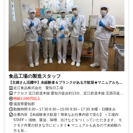
食品工場の製造スタッフ
【主婦さん活躍中】未経験者＆ブランクがある方歓迎★マニュアルもあ
るので安心です◎
近江食品株式会社 愛知川工場
アクセス 近江鉄道本線 愛知川徒歩約13分、近江鉄道本線 五箇荘徒歩
約30分、近江鉄道本線 豊郷（滋賀県）徒歩約52分
時給1,080円以上
滋賀県愛知郡
勤務時間 8:30～17:30 8:30～15:00 9:30～17:30 水曜・日曜休み
仕事内容 【未経験者大歓迎！簡単なお仕事内容で安心】 ＜工場内
STAFF＞ 漬物、醤油、味噌、出汁などをつくっていただきます。 モ
クモク作業が好きな方にピッタリ★ マニュアルもあるので未経験の
方も安...