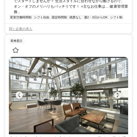
でスタートしませんか？ 生活スタイルに合わせながら働けるので、
オン・オフのメリハリもバッチリです！ ⭐主なお仕事は… 健康管理業
務...
変形労働時間制
シフト自由
固定時間制
残業なし
週2・3日からOK
シフト制
同じ企業の求人
業務委託