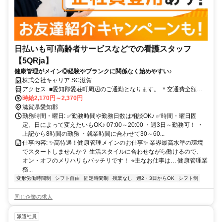
日払いも可!高齢者サービスなどでの看護スタッフ
【5QRja】
健康管理がメイン◎経験やブランクに関係なく始めやすい♪
株式会社キャリア SC滋賀
アクセス: ■愛知郡愛荘町周辺のご通勤となります。 ＊交通費全額支
給 ＊車通勤・バイク通勤OK（ガソリン代支給） ＊自転車通勤OK
時給2,170円～2,370円
滋賀県愛知郡
勤務時間・曜日: ✅勤務時間や勤務日数は相談OK♪ ✅時間・曜日固
定、日によって変えたいもOK♪ 07:00～20:00 ・週3日～勤務可！ ・
上記から8時間の勤務 ・就業時間に合わせて30～60...
仕事内容: ✨高待遇！健康管理メインのお仕事✨ 業界最高水準の環境
でスタートしませんか？ 生活スタイルに合わせながら働けるので、
オン・オフのメリハリもバッチリです！ ⭐主なお仕事は… 健康管理業
務...
変形労働時間制
シフト自由
固定時間制
残業なし
週2・3日からOK
シフト制
同じ企業の求人
派遣社員