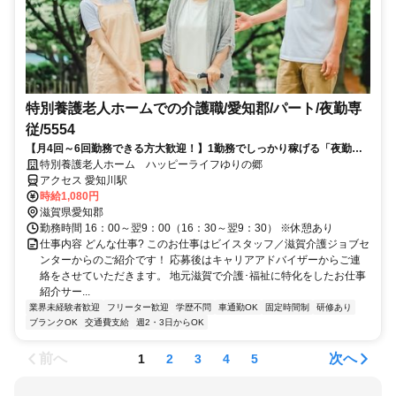
特別養護老人ホームでの介護職/愛知郡/パート/夜勤専
従/5554
【月4回～6回勤務できる方大歓迎！】1勤務でしっかり稼げる「夜勤専
従」の募集です！
特別養護老人ホーム ハッピーライフゆりの郷
アクセス 愛知川駅
時給1,080円
滋賀県愛知郡
勤務時間 16：00～翌9：00（16：30～翌9：30） ※休憩あり
仕事内容 どんな仕事? このお仕事はビイスタッフ／滋賀介護ジョブセ
ンターからのご紹介です！ 応募後はキャリアアドバイザーからご連
絡をさせていただきます。 地元滋賀で介護･福祉に特化をしたお仕事
紹介サー...
業界未経験者歓迎
フリーター歓迎
学歴不問
車通勤OK
固定時間制
研修あり
ブランクOK
交通費支給
週2・3日からOK
前へ
次へ
1
2
3
4
5