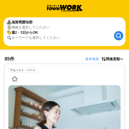
滋賀県
愛知郡
職種を選択してください
週2・3日からOK
キーワードを選択してください
85件
条件保存
関連度順
アルバイト・パート