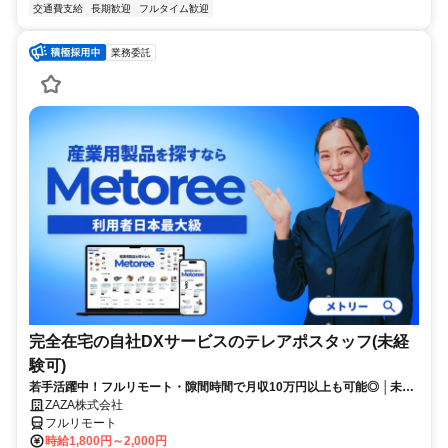
交通費支給
長期歓迎
フルタイム歓迎
業務委託
完全在宅の自社DXサービスのテレアポスタッフ(未経
験可)
若手活躍中！フルリモート・隙間時間で月収10万円以上も可能◎ │未経
験からインサイドセールスに挑戦
ZAZA株式会社
フルリモート
時給1,800円～2,000円