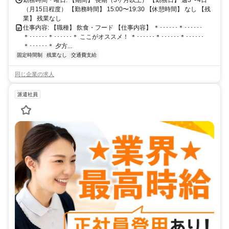
勤務時間・曜日: 【期間】 長期（3ヶ月以上） 【勤務日】 週3〜4日
（月15日程度） 【勤務時間】 15:00〜19:30 【休憩時間】 なし 【残
業】 残業なし
仕事内容: 【職種】 飲食・フード 【仕事内容】 ＊･･････＊･･････
＊･･････＊･･････＊ ここがオススメ！ ＊･･････＊･･････＊･･････
＊･･････＊ 夕方...
固定時間制
残業なし
交通費支給
同じ企業の求人
派遣社員