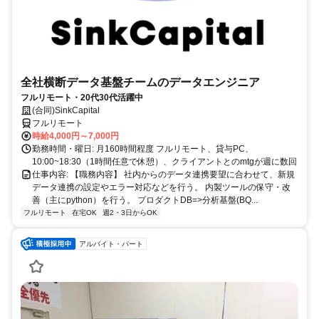
全社横断データ基盤チームのデータエンジニア
フルリモート・20代30代活躍中
(合同)SinkCapital
フルリモート
時給4,000円～7,000円
勤務時間・曜日: 月160時間程度 フルリモート、貸与PC、
10:00~18:30（1時間任意で休憩）、クライアントとのmtgが週に数回
仕事内容: 【職務内容】 社内からのデータ連携要望に合わせて、新規
データ連携の設定やエラー対応などを行う。 内製ツールの保守・改
善（主にpython）を行う。 プロダクトDB=>分析基盤(BQ...
フルリモート
在宅OK
週2・3日からOK
アルバイト・パート