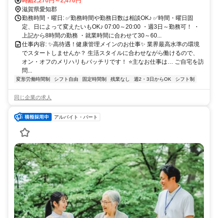
給 ＊車通勤・バイク通勤OK（ガソリン代支給） ＊自転車通勤OK
時給2,270円～2,470円
滋賀県愛知郡
勤務時間・曜日: ✅勤務時間や勤務日数は相談OK♪ ✅時間・曜日固
定、日によって変えたいもOK♪ 07:00～20:00 ・週3日～勤務可！ ・
上記から8時間の勤務 ・就業時間に合わせて30～60...
仕事内容: ✨高待遇！健康管理メインのお仕事✨ 業界最高水準の環境
でスタートしませんか？ 生活スタイルに合わせながら働けるので、
オン・オフのメリハリもバッチリです！ ⭐主なお仕事は… ご自宅を訪
問...
変形労働時間制
シフト自由
固定時間制
残業なし
週2・3日からOK
シフト制
同じ企業の求人
アルバイト・パート