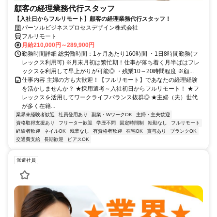
顧客の経理業務代行スタッフ
【入社日からフルリモート】顧客の経理業務代行スタッフ！
パーソルビジネスプロセスデザイン株式会社
フルリモート
月給210,000円～289,900円
勤務時間詳細 総労働時間：1ヶ月あたり160時間 ・1日8時間勤務(フ
レックス利用可) ※月末月初は繁忙期！仕事が落ち着く月半ばはフレ
ックスを利用して早上がりが可能◎ ・残業10～20時間程度 ※顧...
仕事内容 主婦の方も大歓迎！【フルリモート】であなたの経理経験
を活かしませんか？ ★採用選考～入社初日からフルリモート！ ★フ
レックスを活用してワークライフバランス抜群◎ ★主婦（夫）世代
が多く在籍...
業界未経験者歓迎
社員登用あり
副業・WワークOK
主婦・主夫歓迎
資格取得支援あり
フリーター歓迎
学歴不問
固定時間制
転勤なし
フルリモート
経験者歓迎
ネイルOK
残業なし
有資格者歓迎
在宅OK
賞与あり
ブランクOK
交通費支給
長期歓迎
ピアスOK
派遣社員