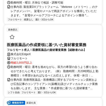
勤務時間・曜日: 月単位で相談・調整可能
仕事内容: 製造業DXプラットフォーム「Metoree（メトリー）」のテ
レアポメンバー。 架電やメールで商談アポイントを獲得していただ
きます。 * 架電やメールアプローチによるアポイント獲得 *...
フルリモート
残業なし
週2・3日からOK
業務委託
医療医薬品の作成要領に基づいた資材審査業務
フルリモート求人！医療医薬品の資材審査業務【経験者のみ】
株式会社EdgeX
フルリモート
時給3,000円以上
勤務時間・曜日: 選考を進めながら、双方の希望の合うよう擦り合わ
せができたらと考えております。 （例） 勤務時間：月20時間以上 勤
務曜日：※希望があればなるべくお応えします。 休暇・休日：...
仕事内容: 医療用医薬品・医療機器に関するプロモーション資材およ
び広告記事のコンプライアンス(薬機法)及びメディカルチェック業務
をお願いします。 主な業務： * 作成要領に基づいた資材審査 * ...
シフト自由
フルリモート
週2・3日からOK
派遣社員