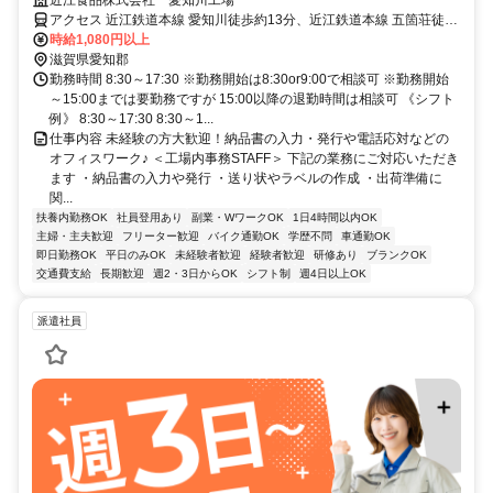
アクセス 近江鉄道本線 愛知川徒歩約13分、近江鉄道本線 五箇荘徒歩
約30分、近江鉄道本線 豊郷（滋賀県）徒歩約52分
時給1,080円以上
滋賀県愛知郡
勤務時間 8:30～17:30 ※勤務開始は8:30or9:00で相談可 ※勤務開始
～15:00までは要勤務ですが 15:00以降の退勤時間は相談可 《シフト
例》 8:30～17:30 8:30～1...
仕事内容 未経験の方大歓迎！納品書の入力・発行や電話応対などの
オフィスワーク♪ ＜工場内事務STAFF＞ 下記の業務にご対応いただき
ます ・納品書の入力や発行 ・送り状やラベルの作成 ・出荷準備に
関...
扶養内勤務OK
社員登用あり
副業・WワークOK
1日4時間以内OK
主婦・主夫歓迎
フリーター歓迎
バイク通勤OK
学歴不問
車通勤OK
即日勤務OK
平日のみOK
未経験者歓迎
経験者歓迎
研修あり
ブランクOK
交通費支給
長期歓迎
週2・3日からOK
シフト制
週4日以上OK
派遣社員