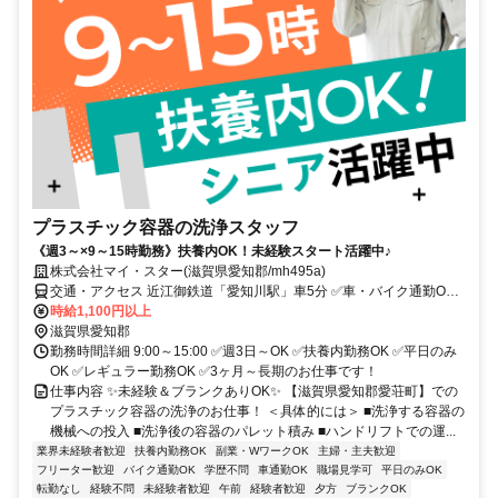
プラスチック容器の洗浄スタッフ
《週3～×9～15時勤務》扶養内OK！未経験スタート活躍中♪
株式会社マイ・スター(滋賀県愛知郡/mh495a)
交通・アクセス 近江御鉄道「愛知川駅」車5分 ✅車・バイク通勤OK
✅交通費規定支給
時給1,100円以上
滋賀県愛知郡
勤務時間詳細 9:00～15:00 ✅週3日～OK ✅扶養内勤務OK ✅平日のみ
OK ✅レギュラー勤務OK ✅3ヶ月～長期のお仕事です！
仕事内容 ✨未経験＆ブランクありOK✨ 【滋賀県愛知郡愛荘町】での
プラスチック容器の洗浄のお仕事！ ＜具体的には＞ ■洗浄する容器の
機械への投入 ■洗浄後の容器のパレット積み ■ハンドリフトでの運...
業界未経験者歓迎
扶養内勤務OK
副業・WワークOK
主婦・主夫歓迎
フリーター歓迎
バイク通勤OK
学歴不問
車通勤OK
職場見学可
平日のみOK
転勤なし
経験不問
未経験者歓迎
午前
経験者歓迎
夕方
ブランクOK