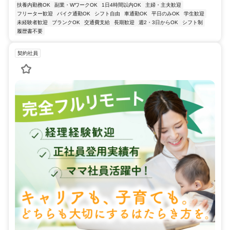
扶養内勤務OK
副業・WワークOK
1日4時間以内OK
主婦・主夫歓迎
フリーター歓迎
バイク通勤OK
シフト自由
車通勤OK
平日のみOK
学生歓迎
未経験者歓迎
ブランクOK
交通費支給
長期歓迎
週2・3日からOK
シフト制
履歴書不要
契約社員