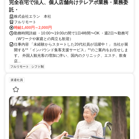
完全在宅で法人、個人店舗向けテレアポ業務・業務委
託・
株式会社エラン 本社
フルリモート
時給1,400円～2,000円
勤務時間詳細 ・10:00〜19:00の間で1日4時間〜OK ・週2日〜勤務可
（Wワークや家庭との両立も歓迎）
仕事内容 「未経験からスタートした20代社員が活躍中！」 当社が展
開する**「インバウンド集客支援サービス」**のご案内をお任せしま
す。 外国人観光客の増加に伴い、国内のクリニック、エステ、飲食
店...
フルリモート
シフト制
派遣社員