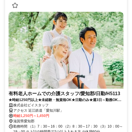
有料老人ホームでの介護スタッフ/愛知郡/日勤/H5113
★時給1250円以上★未経験・無資格OK★日勤のみ★週3日～勤務OK★
資格取得支援あり★
株式会社ビイスタッフ
アクセス 近江鉄道「愛知川駅」
時給1,250円～1,450円
滋賀県愛知郡
勤務時間 （1）7：30～16：00 （2）8：30～17：30 （3）10：00～
19：00 ※上記の時間帯で2つ以上入れる方 ※休憩60分