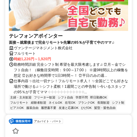
テレフォンアポインター
面接～就業後まで完全リモート✨先輩の95％が子育て中のママ♫
ヴァンテージマネジメント株式会社
フルリモート
時給1,226円～1,920円
勤務時間詳細 完全シフト制 希望を最大限考慮します♫ ⏰月～金でシ
フト自由！ （稼働目安時間： 9:00～17:00 ） ※週9時間以上の稼働を
想定 ⏰お好きな時間帯で1日3時間～！ ⏰平日のみの週...
仕事内容 ✨出社一切ナシ！フルリモート求人！ ✨全国どこでも好きな
場所で働ける♫ ✨シフト柔軟！1週間ごとの申告制 ✨今いるスタッフ
の95％が子育てママ ༶ ༶ ༶ ༶ ༶ ༶ ༶ ༶ ༶ ༶ ༶ ༶...
主婦・主夫歓迎
フリーター歓迎
シフト自由
学歴不問
即日勤務OK
フルリモート
経験者歓迎
ネイルOK
在宅OK
ブランクOK
長期歓迎
シフト制
ピアスOK
服装自由
履歴書不要
友達と応募OK
ひげOK
髪型・髪色自由
アルバイト・パート