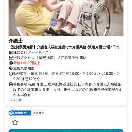
介護士
【滋賀県愛知郡】介護老人福祉施設での介護業務♪派遣介護士/週2日☆日
払い・週払い、即日スタートOK！
株式会社グッドネクスト
交通アクセス 【最寄り駅】 近江鉄道/愛知川駅
時給1,600円以上
滋賀県愛知郡
勤務時間・曜日 週2日、曜日固定可 16:00～翌9:00または16:30～翌
9:30(休憩120分)
募集要項 職種 介護士 雇用形態 派遣社員 仕事内容 ☆介護老人福祉施
設での介護業務☆ 食事、入浴、排せつ などの介助 ※事務作業が含ま
れる場合有
シフト制
派遣社員