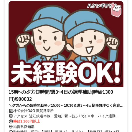
15時~の夕方短時間/週3~4日の調理補助(時給1300
円)/900032
＼夕方からの短時間勤務／15:00～19:30＆週3～4日勤務無理なく家庭や
予定と両立できます
株式会社G&G 滋賀営業所
アクセス: 近江鉄道本線・愛知川駅～徒歩18分 ※車・バイク通勤
OK！無料Pあり 車通勤OK,バイク通勤OK,公共交通機関で通える,駅か
時給1,300円以上
ら近い
滋賀県愛知郡