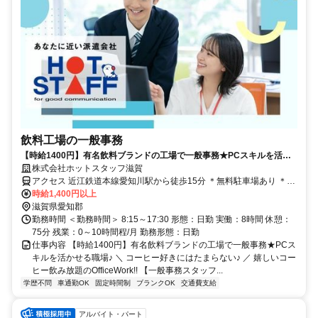
飲料工場の一般事務
【時給1400円】有名飲料ブランドの工場で一般事務★PCスキルを活か
せる職場♪
株式会社ホットスタッフ滋賀
アクセス 近江鉄道本線愛知川駅から徒歩15分 ＊無料駐車場あり ＊車
通勤OK
時給1,400円以上
滋賀県愛知郡
勤務時間 ＜勤務時間＞ 8:15～17:30 形態：日勤 実働：8時間 休憩：
75分 残業：0～10時間程/月 勤務形態：日勤
仕事内容 【時給1400円】有名飲料ブランドの工場で一般事務★PCス
キルを活かせる職場♪ ＼ コーヒー好きにはたまらない♪ ／ 嬉しいコー
ヒー飲み放題のOfficeWork!! 【一般事務スタッフ...
学歴不問
車通勤OK
固定時間制
ブランクOK
交通費支給
アルバイト・パート