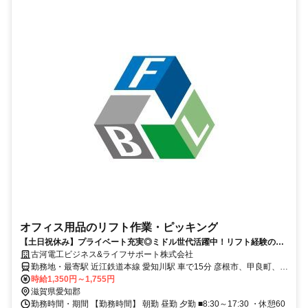
オフィス用品のリフト作業・ピッキング
【土日祝休み】プライベート充実◎ミドル世代活躍中！リフト経験のあ
る方活躍可能！
古河電工ビジネス&ライフサポート株式会社
勤務地・最寄駅 近江鉄道本線 愛知川駅 車で15分 彦根市、甲良町、豊
郷町、多賀町、米原市などから勤務している方多数！ 自転車・バイ
時給1,350円～1,755円
ク・車通勤OK！
滋賀県愛知郡
勤務時間・期間 【勤務時間】 朝勤 昼勤 夕勤 ■8:30～17:30 ・休憩60