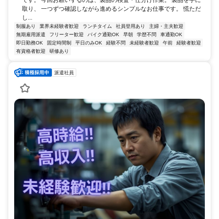
取り、 一つずつ確認しながら進めるシンプルなお仕事です。 慌ただ
し...
制服あり
業界未経験者歓迎
ランチタイム
社員登用あり
主婦・主夫歓迎
無期雇用派遣
フリーター歓迎
バイク通勤OK
早朝
学歴不問
車通勤OK
即日勤務OK
固定時間制
平日のみOK
経験不問
未経験者歓迎
午前
経験者歓迎
有資格者歓迎
研修あり
派遣社員