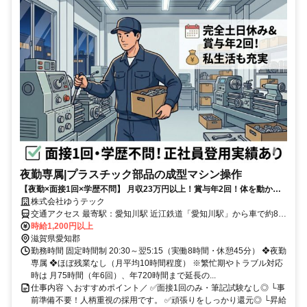
夜勤専属|プラスチック部品の成型マシン操作
【夜勤×面接1回×学歴不問】 月収23万円以上！賞与年2回！体を動かす
モクモク作業。 社員登用実績あり。完全土日休み・大型連休で私生活も
株式会社ゆうテック
充実◎
交通アクセス 最寄駅：愛知川駅 近江鉄道「愛知川駅」から車で約8分
（徒歩30分） ■マイカー通勤OK ■無料駐車場あり （ルートによる※
時給1,200円以上
事前にお問い合わせください）
滋賀県愛知郡
勤務時間 固定時間制 20:30～翌5:15（実働8時間・休憩45分） ❖夜勤
専属 ❖ほぼ残業なし（月平均10時間程度） ※繁忙期やトラブル対応
時は 月75時間（年6回）、年720時間まで延長の...
仕事内容 ＼おすすめポイント／ ✅面接1回のみ・筆記試験なし◎ └事
前準備不要！人柄重視の採用です。 ✅頑張りをしっかり還元◎ └昇給