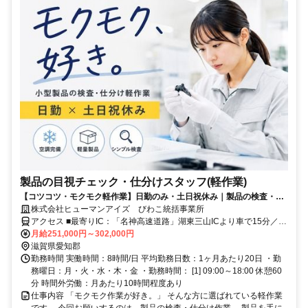
製品の目視チェック・仕分けスタッフ(軽作業)
【コツコツ・モクモク軽作業】日勤のみ・土日祝休み｜製品の検査・仕
分けスタッフ
株式会社ヒューマンアイズ びわこ統括事業所
アクセス ■最寄りIC：「名神高速道路」湖東三山ICより車で15分／八
日市ICより車で30分 ■最寄り駅：近江鉄道「愛知川駅」から車5分
月給251,000円～302,000円
滋賀県愛知郡
勤務時間 実働時間：8時間/日 平均勤務日数：1ヶ月あたり20日 ・勤
務曜日：月・火・水・木・金 ・勤務時間： [1] 09:00～18:00 休憩60
分 時間外労働：月あたり10時間程度あり
仕事内容 「モクモク作業が好き。」 そんな方に選ばれている軽作業
です。 今回お願いするのは、製品の検査・仕分け作業。 製品を手に