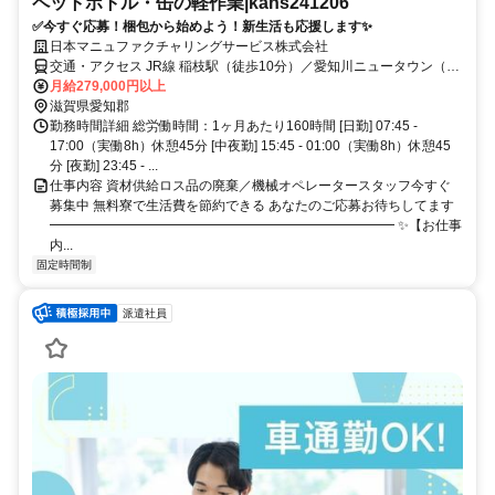
ペットボトル・缶の軽作業|kans241206
✅今すぐ応募！梱包から始めよう！新生活も応援します✨
日本マニュファクチャリングサービス株式会社
交通・アクセス JR線 稲枝駅（徒歩10分）／愛知川ニュータウン（バ
ス）
月給279,000円以上
滋賀県愛知郡
勤務時間詳細 総労働時間：1ヶ月あたり160時間 [日勤] 07:45 -
17:00（実働8h）休憩45分 [中夜勤] 15:45 - 01:00（実働8h）休憩45
分 [夜勤] 23:45 - ...
仕事内容 資材供給ロス品の廃棄／機械オペレータースタッフ今すぐ
募集中 無料寮で生活費を節約できる あなたのご応募お待ちしてます
━━━━━━━━━━━━━━━━━━━━━━━━━━ ✨【お仕事
内...
固定時間制
派遣社員