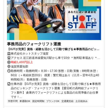
事務用品のフォークリフト運搬
【OJTが充実】資格・経験を活かして日勤で稼げる★事務用品のピッキ
ング・フォークリフト運搬
株式会社ホットスタッフ滋賀
アクセス 近江鉄道本線愛知川駅から車で10分 ＊無料駐車場あり ＊車
通勤OK
時給1,400円以上
滋賀県愛知郡
勤務時間 ＜勤務時間＞ 8:30～17:30 形態：日勤 実働：8時間 休憩：
60分（＋有給休憩20分） 残業：繁忙期はあり（11月～翌年4月は40
時間程/月） 勤務形態：日勤
仕事内容 【OJTが充実】資格・経験を活かして日勤で稼げる★事務用
品のピッキング・フォークリフト運搬 【愛荘町の高時給フォークリ
フト案件】 倉庫内でフォークリフトによる製品の出荷準備のお仕事
です！...
学歴不問
車通勤OK
固定時間制
ブランクOK
交通費支給
土日祝休み