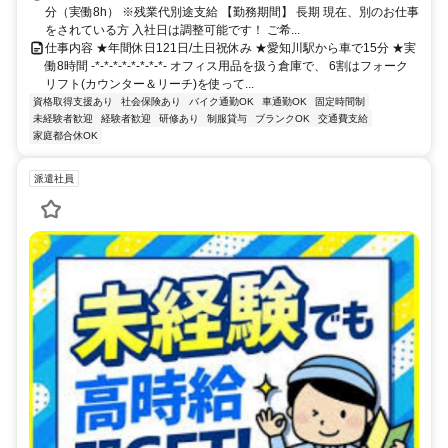
分（実働8h） ※残業代別途支給 【勤務期間】 長期 現在、別のお仕事
をされている方 入社日は調整可能です！ ご希...
仕事内容 ★年間休日121日/土日祝休み ★愛知川駅から車で15分 ★実
働8時間 -*-*-*-*-*-*-*-*- オフィス用品を扱う倉庫で、 6割はフォーク
リフト(カウンター＆リーチ)を使って...
資格取得支援あり
社会保険あり
バイク通勤OK
車通勤OK
固定時間制
未経験者歓迎
経験者歓迎
研修あり
制服貸与
ブランクOK
交通費支給
家庭都合休OK
派遣社員