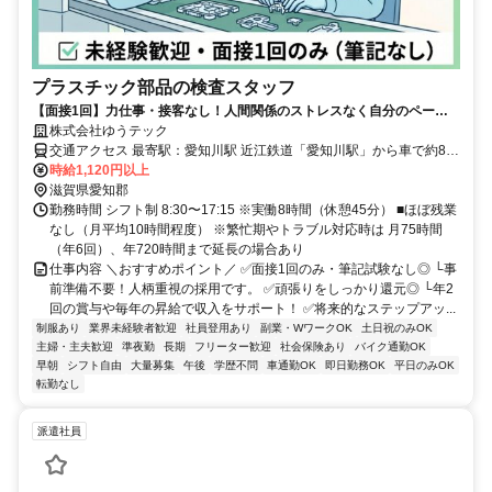
プラスチック部品の検査スタッフ
【面接1回】力仕事・接客なし！人間関係のストレスなく自分のペース
で働けます。 土日休み・年休120日・昇給・賞与年2回。安心して長く
株式会社ゆうテック
働ける好待遇◎
交通アクセス 最寄駅：愛知川駅 近江鉄道「愛知川駅」から車で約8分
時給1,120円以上
（徒歩30分） ■マイカー通勤OK ■無料駐車場あり
滋賀県愛知郡
勤務時間 シフト制 8:30〜17:15 ※実働8時間（休憩45分） ■ほぼ残業
なし（月平均10時間程度） ※繁忙期やトラブル対応時は 月75時間
（年6回）、年720時間まで延長の場合あり
仕事内容 ＼おすすめポイント／ ✅面接1回のみ・筆記試験なし◎ └事
前準備不要！人柄重視の採用です。 ✅頑張りをしっかり還元◎ └年2
回の賞与や毎年の昇給で収入をサポート！ ✅将来的なステップアッ...
制服あり
業界未経験者歓迎
社員登用あり
副業・WワークOK
土日祝のみOK
主婦・主夫歓迎
準夜勤
長期
フリーター歓迎
社会保険あり
バイク通勤OK
早朝
シフト自由
大量募集
午後
学歴不問
車通勤OK
即日勤務OK
平日のみOK
転勤なし
派遣社員