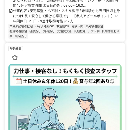
あたり20日 〜 21日 【勤務時間】 ✅勤務形態 ・シフト制 ・実働7時
間45分 ✅就業時間 ①日勤のみ：08:00～16:3...
仕事内容 \ 安定基盤 × ペア制 × スキル習得 / 未経験から専門技術を身
につけ 長く安心して働ける環境です - 【求人アピールポイント】 ✅
年間休日121日・9連休取得可能 ✅ 2人1...
業界未経験者歓迎
バイク通勤OK
車通勤OK
経験不問
未経験者歓迎
有資格者歓迎
研修あり
賞与あり
交通費支給
長期歓迎
シフト制
長期休暇あり
寮・社宅あり
契約社員