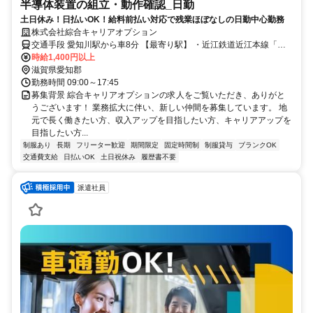
半導体装置の組立・動作確認_日勤
土日休み！日払いOK！給料前払い対応で残業ほぼなしの日勤中心勤務
株式会社綜合キャリアオプション
交通手段 愛知川駅から車8分 【最寄り駅】 ・近江鉄道近江本線「愛
知川駅」
時給1,400円以上
滋賀県愛知郡
勤務時間 09:00～17:45
募集背景 綜合キャリアオプションの求人をご覧いただき、ありがと
うございます！ 業務拡大に伴い、新しい仲間を募集しています。 地
元で長く働きたい方、収入アップを目指したい方、キャリアアップを
目指したい方...
制服あり
長期
フリーター歓迎
期間限定
固定時間制
制服貸与
ブランクOK
交通費支給
日払いOK
土日祝休み
履歴書不要
派遣社員