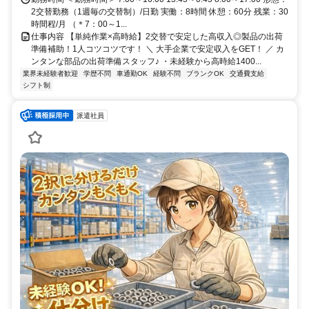
2交替勤務（1週毎の交替制）/日勤 実働：8時間 休憩：60分 残業：30
時間程/月 （＊7：00～1...
仕事内容 【単純作業×高時給】2交替で安定した高収入◎製品の出荷
準備補助！1人コツコツです！ ＼ 大手企業で安定収入をGET！ ／ カ
ンタンな部品の出荷準備スタッフ♪ ・未経験から高時給1400...
業界未経験者歓迎
学歴不問
車通勤OK
経験不問
ブランクOK
交通費支給
シフト制
派遣社員