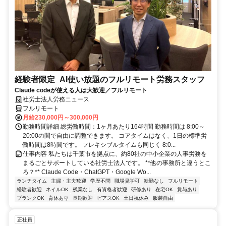
経験者限定_AI使い放題のフルリモート労務スタッフ
Claude codeが使える人は大歓迎／フルリモート
社労士法人労務ニュース
フルリモート
月給230,000円～300,000円
勤務時間詳細 総労働時間：1ヶ月あたり164時間 勤務時間は 8:00～
20:00の間で自由に調整できます。 コアタイムはなく、1日の標準労
働時間は8時間です。 フレキシブルタイムも同じく 8:0...
仕事内容 私たちは千葉市を拠点に、約80社の中小企業の人事労務を
まるごとサポートしている社労士法人です。 **他の事務所と違うとこ
ろ？** Claude Code・ChatGPT・Google Wo...
ランチタイム
主婦・主夫歓迎
学歴不問
職場見学可
転勤なし
フルリモート
経験者歓迎
ネイルOK
残業なし
有資格者歓迎
研修あり
在宅OK
賞与あり
ブランクOK
育休あり
長期歓迎
ピアスOK
土日祝休み
服装自由
正社員