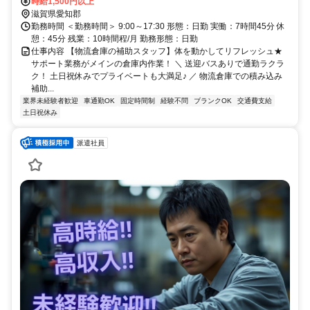
勤OK ＊無料駐車場あり ＊「能登川駅」より送迎バス利用可
時給1,500円以上
滋賀県愛知郡
勤務時間 ＜勤務時間＞ 9:00～17:30 形態：日勤 実働：7時間45分 休
憩：45分 残業：10時間程/月 勤務形態：日勤
仕事内容 【物流倉庫の補助スタッフ】体を動かしてリフレッシュ★
サポート業務がメインの倉庫内作業！ ＼ 送迎バスありで通勤ラクラ
ク！ 土日祝休みでプライベートも大満足♪ ／ 物流倉庫での積み込み
補助...
業界未経験者歓迎
車通勤OK
固定時間制
経験不問
ブランクOK
交通費支給
土日祝休み
派遣社員