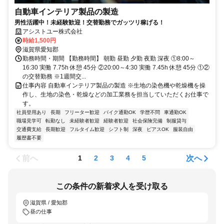
自動車インテリア製品の製造
男性活躍中！未経験歓迎！交替勤務でガッツリ稼げる！
アシストユー株式会社
時給1,500円
滋賀県愛知郡
勤務時間・期間 【勤務時間】 朝勤 昼勤 夕勤 夜勤 深夜 ①8:00～
16:30 実働 7.75h 休憩 45分 ②20:00～4:30 実働 7.45h 休憩 45分 ①②
の交替勤務 ※1週間交...
仕事内容 自動車インテリア製品の製造 ※生地の染色機や乾燥機を操
作し、生地の染色・乾燥などの加工業務を担当していただくお仕事で
す。
社員登用あり
長期
フリーター歓迎
バイク通勤OK
学歴不問
車通勤OK
職場見学可
転勤なし
未経験者歓迎
経験者歓迎
社会保険完備
制服貸与
交通費支給
長期歓迎
フルタイム歓迎
シフト制
深夜
ピアスOK
服装自由
履歴書不要
前へ
次へ
1
2
3
4
5
この条件の新着求人を受け取る
滋賀県 / 愛知郡
昼の仕事