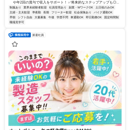
や年2回の賞与で収入をサポート！ ✅将来的なステップアップも◎...
制服あり
業界未経験者歓迎
社員登用あり
副業・WワークOK
土日祝のみOK
主婦・主夫歓迎
準夜勤
長期
フリーター歓迎
社会保険あり
バイク通勤OK
早朝
シフト自由
大量募集
午後
学歴不問
車通勤OK
即日勤務OK
固定時間制
職場見学可
派遣社員