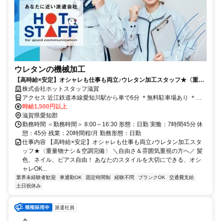
ウレタンの機械加工
【高時給×安定】オシャレも仕事も両立♪ウレタン加工スタッフ★〈重量
物ナシ＆空調完備〉
株式会社ホットスタッフ滋賀
アクセス 近江鉄道本線愛知川駅から車で6分 ＊無料駐車場あり ＊車
通勤OK
時給1,500円以上
滋賀県愛知郡
勤務時間 ＜勤務時間＞ 8:00～16:30 形態：日勤 実働：7時間45分 休
憩：45分 残業：20時間程/月 勤務形態：日勤
仕事内容 【高時給×安定】オシャレも仕事も両立♪ウレタン加工スタ
ッフ★〈重量物ナシ＆空調完備〉 ＼自由さ＆雰囲気重視の方へ／ 髪
色、ネイル、ピアス自由！ あなたのスタイルを大切にできる、オシ
ャレOK...
業界未経験者歓迎
車通勤OK
固定時間制
経験不問
ブランクOK
交通費支給
土日祝休み
派遣社員