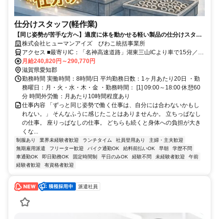
仕分けスタッフ(軽作業)
【同じ姿勢が苦手な方へ】適度に体を動かせる軽い製品の仕分けスタッ
フ｜日勤のみ×土日祝休み×未経験歓迎
株式会社ヒューマンアイズ びわこ統括事業所
アクセス ■最寄りIC：「名神高速道路」湖東三山ICより車で15分／八
日市ICより車で30分 ■最寄り駅：近江鉄道「愛知川駅」から車5分
月給240,820円～290,770円
滋賀県愛知郡
勤務時間 実働時間：8時間/日 平均勤務日数：1ヶ月あたり20日 ・勤
務曜日：月・火・水・木・金 ・勤務時間： [1] 09:00～18:00 休憩60
分 時間外労働：月あたり10時間程度あり
仕事内容 「ずっと同じ姿勢で働く仕事は、自分には合わないかもし
れない。」 そんなふうに感じたことはありませんか。 立ちっぱなし
の仕事。 座りっぱなしの仕事。 どちらも続くと身体への負担が大き
くな...
制服あり
業界未経験者歓迎
ランチタイム
社員登用あり
主婦・主夫歓迎
無期雇用派遣
フリーター歓迎
バイク通勤OK
給料前払いOK
早朝
学歴不問
車通勤OK
即日勤務OK
固定時間制
平日のみOK
経験不問
未経験者歓迎
午前
経験者歓迎
有資格者歓迎
派遣社員