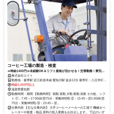
コーヒー工場の製造・検査
≪時給1400円≫未経験OK＆リフト資格が活かせる！交替勤務！寮完
備！車・バイク通勤もOK！
株式会社エイト
勤務地・最寄駅 近江鉄道本線 愛知川駅 徒歩12分 最寄IC：八日市IC
自転車、バイク、マイカー通勤OK (敷地内に無料駐車場あり)
時給1,400円以上
滋賀県愛知郡
勤務時間・期間 【勤務時間】 朝勤 昼勤 夕勤 夜勤 深夜 その他、シフ
ト ①：7:45～17:00(休憩75分・実働8時間) ②：15:45～翌1:00(休憩
75分・実働8時間) ③：23:45～翌...
仕事内容 【主な仕事内容】 大手コーヒーメーカーの工場で 機械オペ
レーターや検査・検品 原料の投入業務をお任せします。 下記のいず