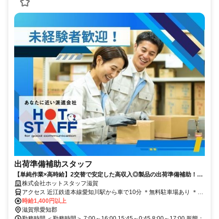
出荷準備補助スタッフ
【単純作業×高時給】2交替で安定した高収入◎製品の出荷準備補助！1
人コツコツです！
株式会社ホットスタッフ滋賀
アクセス 近江鉄道本線愛知川駅から車で10分 ＊無料駐車場あり ＊
車・バイク・自転車通勤OK
時給1,400円以上
滋賀県愛知郡
勤務時間 ＜勤務時間＞ 7:00～16:00 15:45～0:45 8:00～17:00 形態：