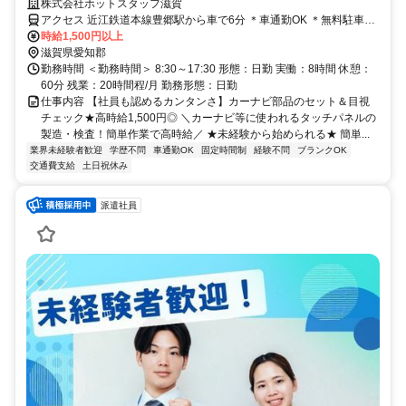
時給1,500円◎
株式会社ホットスタッフ滋賀
アクセス 近江鉄道本線豊郷駅から車で6分 ＊車通勤OK ＊無料駐車場
あり
時給1,500円以上
滋賀県愛知郡
勤務時間 ＜勤務時間＞ 8:30～17:30 形態：日勤 実働：8時間 休憩：
60分 残業：20時間程/月 勤務形態：日勤
仕事内容 【社員も認めるカンタンさ】カーナビ部品のセット＆目視
チェック★高時給1,500円◎ ＼カーナビ等に使われるタッチパネルの
製造・検査！簡単作業で高時給／ ★未経験から始められる★ 簡単...
業界未経験者歓迎
学歴不問
車通勤OK
固定時間制
経験不問
ブランクOK
交通費支給
土日祝休み
派遣社員