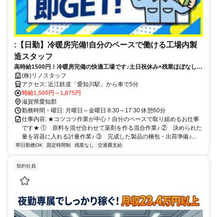
:【日勤】冷暖房完備!自分のペースで働ける工場内製
造スタッフ
高時給1500円！冷暖房完備の快適工場です♪土日祝休み×残業ほぼなしで
プライベートとの両立もバッチリ♪
(株)リノスタッフ
アクセス: 近江鉄道「愛知川駅」から車で5分
時給1,500円～1,875円
滋賀県愛知郡
勤務時間・曜日: 月曜日～金曜日 8:30～17:30 休憩60分
仕事内容: ★コツコツ作業が中心！自分のペースで取り組めるお仕事
です★ ① 原料を混ぜ合わせて薬剤を作る混合作業♪ ② 決められた
量を容器に入れる計量作業♪ ③ 完成した製品の梱包・出荷準備♪...
即日勤務OK
固定時間制
残業なし
交通費支給
契約社員