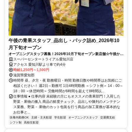
午後の青果スタッフ_品出し・パック詰め_2026年10
月下旬オープン
オープニングスタッフ募集！2026年10月下旬オープン新店舗☆午後から
ゆっくり勤務♪未経験者◎
スーパーセンタートライアル愛知川店
アクセス 愛知川駅より車で約4分
時給1,250円～1,500円
滋賀県愛知郡
時間帯 昼、夕方・夜 勤務曜日・時間 勤務日数や時間帯はお気軽にご
相談ください！ 週2日～勤務可 1日4時間勤務 ＜シフト例＞ 14：00～
18：00 ＜休憩時間＞ 労働時間が6時間を超えて8時間以...
仕事情報 ● 仕事内容 未経験の方にもオススメの青果部門！入荷した
野菜・果物の搬入 商品の鮮度チェック、品出しや陳列のメンテナン
ス業務、野菜・ 果物のカット包装を行う商品の加工業務が基本的な
お仕事と...
扶養内勤務OK
主婦・主夫歓迎
学生歓迎
オープニングスタッフ
交通費支給
シフト制
高校生歓迎