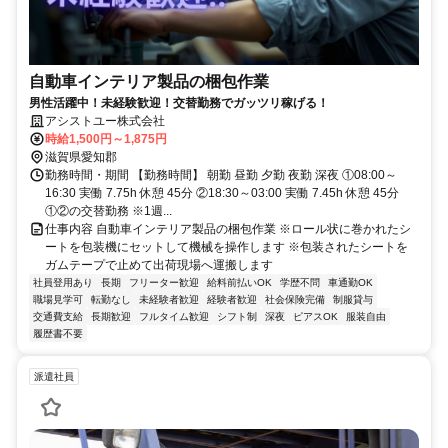
自動車インテリア製品の梱包作業
男性活躍中！未経験歓迎！交替勤務でガッツリ稼げる！
アシストユー株式会社
時給1,500円～1,875円
滋賀県愛知郡
勤務時間・期間 【勤務時間】 朝勤 昼勤 夕勤 夜勤 深夜 ①08:00～
16:30 実働 7.75h 休憩 45分 ②18:30～03:00 実働 7.45h 休憩 45分
①②の交替勤務 ※1週...
仕事内容 自動車インテリア製品の梱包作業 ※ロール状に巻かれたシ
ートを包装機にセットして機械を操作します ※包装されたシートを
ガムテープで止めて出荷現場へ運搬します
社員登用あり
長期
フリーター歓迎
給料前払いOK
学歴不問
車通勤OK
職場見学可
転勤なし
未経験者歓迎
経験者歓迎
社会保険完備
制服貸与
交通費支給
長期歓迎
フルタイム歓迎
シフト制
深夜
ピアスOK
服装自由
履歴書不要
派遣社員