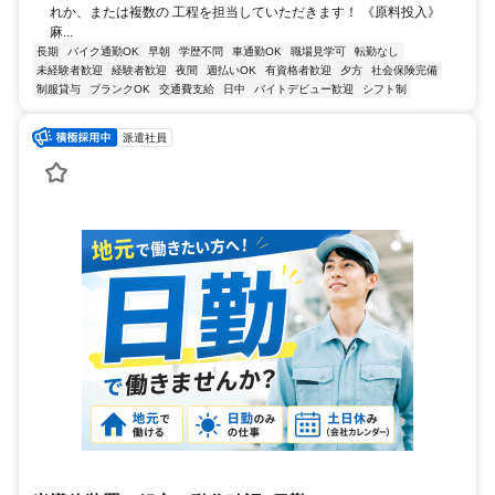
れか、または複数の 工程を担当していただきます！ 《原料投入》
麻...
長期
バイク通勤OK
早朝
学歴不問
車通勤OK
職場見学可
転勤なし
未経験者歓迎
経験者歓迎
夜間
週払いOK
有資格者歓迎
夕方
社会保険完備
制服貸与
ブランクOK
交通費支給
日中
バイトデビュー歓迎
シフト制
派遣社員