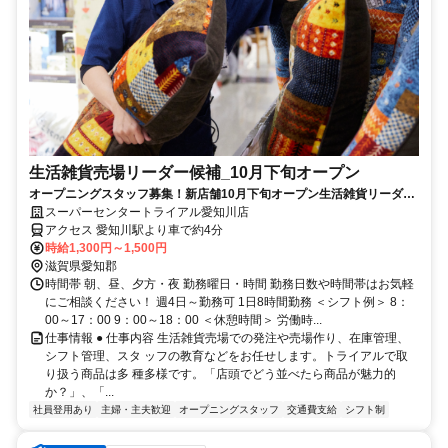
生活雑貨売場リーダー候補_10月下旬オープン
オープニングスタッフ募集！新店舗10月下旬オープン生活雑貨リーダー
候補募集※業務経験要
スーパーセンタートライアル愛知川店
アクセス 愛知川駅より車で約4分
時給1,300円～1,500円
滋賀県愛知郡
時間帯 朝、昼、夕方・夜 勤務曜日・時間 勤務日数や時間帯はお気軽
にご相談ください！ 週4日～勤務可 1日8時間勤務 ＜シフト例＞ 8：
00～17：00 9：00～18：00 ＜休憩時間＞ 労働時...
仕事情報 ● 仕事内容 生活雑貨売場での発注や売場作り、在庫管理、
シフト管理、スタ ッフの教育などをお任せします。トライアルで取
り扱う商品は多 種多様です。「店頭でどう並べたら商品が魅力的
か？」、「...
社員登用あり
主婦・主夫歓迎
オープニングスタッフ
交通費支給
シフト制