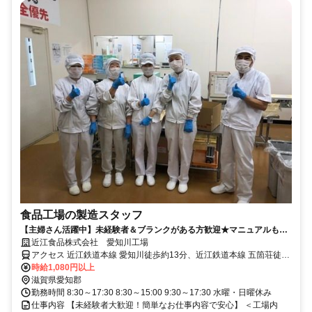
食品工場の製造スタッフ
【主婦さん活躍中】未経験者＆ブランクがある方歓迎★マニュアルもあ
るので安心です◎
近江食品株式会社 愛知川工場
アクセス 近江鉄道本線 愛知川徒歩約13分、近江鉄道本線 五箇荘徒歩
約30分、近江鉄道本線 豊郷（滋賀県）徒歩約52分
時給1,080円以上
滋賀県愛知郡
勤務時間 8:30～17:30 8:30～15:00 9:30～17:30 水曜・日曜休み
仕事内容 【未経験者大歓迎！簡単なお仕事内容で安心】 ＜工場内