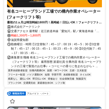
有名コーヒーブランド工場での構内作業オペレーター
(フォークリフト等)
最初の1ヵ月は特別時給1800円！高時給！日払いOK！フォークリフト免
許があれば未経験・ブランクOK
株式会社アークリンク
交通アクセス 最寄駅：近江鉄道本線「愛知川」駅／東海道本線「稲
枝」駅／東海道本線「能登川」駅
時給1,300円～1,800円
滋賀県愛知郡
勤務曜日・時間 ①2交替制 7：45～17：00 19：45～5：30 ②3交替
制 7：45～17：00 15：45～1：00 23：45～9：00 ③3交代制 7：45
～17：00 15：45～...
募集要項 職種 有名コーヒーブランド工場での構内作業オペレーター
（フォークリフト等） 雇用形態 派遣社員 仕事内容 有名コーヒーブラ
ンドの工場で製造のお仕事♪ ＜コーヒーの香りに包まれながら＞ ...
業界未経験者歓迎
扶養内勤務OK
副業・WワークOK
主婦・主夫歓迎
フリーター歓迎
バイク通勤OK
短期
学歴不問
未経験者歓迎
ネイルOK
残業なし
週払いOK
即日払いOK
研修あり
社会保険完備
制服貸与
ブランクOK
交通費支給
家庭都合休OK
シフト制
アルバイト・パート