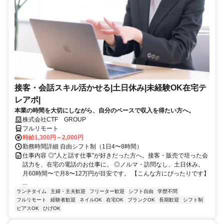
接客・会話スキル活かせる|土日休み|未経験OK在宅テ
レアポ|
本業の時間を大切にしながら、自分のペースで収入を得たい方へ。
株式会社CTF GROUP
フルリモート
時給1,300円～2,000円
勤務時間詳細 自由シフト制（1日4〜8時間）
仕事内容 ◎"人と話す仕事"が好きだった方へ。接客・販売で培った会
話力を、在宅の電話のお仕事に。 ◎ノルマ・訪問なし、土日休み。
月60時間〜で月8〜12万円が目安です。 【こんな方にぴったりです】
...
ランチタイム
主婦・主夫歓迎
フリーター歓迎
シフト自由
学歴不問
フルリモート
経験者歓迎
ネイルOK
在宅OK
ブランクOK
長期歓迎
シフト制
ピアスOK
ひげOK