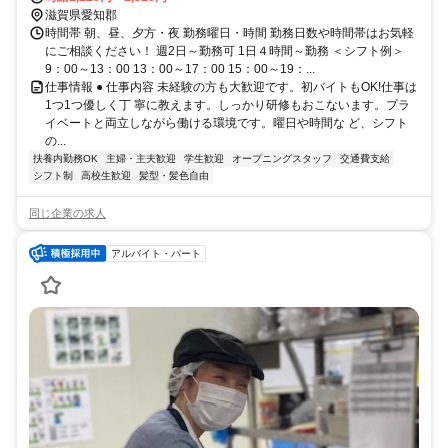
滋賀県愛知郡
時間帯 朝、昼、夕方・夜 勤務曜日・時間 勤務日数や時間帯はお気軽
にご相談ください！ 週2日～勤務可 1日４時間～勤務 ＜シフト例＞
9：00～13：00 13：00～17：00 15：00～19：...
仕事情報 ● 仕事内容 未経験の方も大歓迎です。初バイトもOK!仕事は
1つ1つ優しく丁 寧に教えます。しっかり研修もおこないます。プラ
イベートと両立しながら働ける環境です。曜日や時間な ど、シフト
の...
扶養内勤務OK
主婦・主夫歓迎
学生歓迎
オープニングスタッフ
交通費支給
シフト制
高校生歓迎
髪型・髪色自由
同じ企業の求人
アルバイト・パート