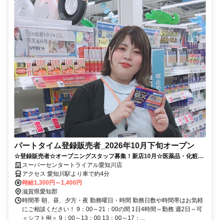
パートタイム登録販売者_2026年10月下旬オープン
☆登録販売者☆オープニングスタッフ募集！新店10月☆医薬品・化粧品
販売♪※要 登録販売者資格
スーパーセンタートライアル愛知川店
アクセス 愛知川駅より車で約4分
時給1,300円～1,400円
滋賀県愛知郡
時間帯 朝、昼、夕方・夜 勤務曜日・時間 勤務日数や時間帯はお気軽
にご相談ください！ 9：00～21：00の間 1日4時間～勤務 週2日～可
＜シフト例＞ 9：00～13：00 13：00～17：...