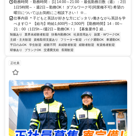
勤務時間 ・勤務時間： [1] 14:00～21:00 ・最低勤務日数（週）：2日
1日5時間～・週2日～勤務OK！ ダブルワーク可(同業種不可) 希望の
曜日についてはお気軽にご相談下さい！ ※...
仕事内容 ＊子どもと英語が好きな方にピッタリ♪働きながら英語を学
べます◎＊ 【給与】時給1,600円～2,500円 【勤務時間】14：00～
21：00（1日5h～/週2日～勤務OK！） 【募集要件】経...
制服あり
業界未経験者歓迎
扶養内勤務OK
社員登用あり
副業・WワークOK
主婦・主夫歓迎
資格取得支援あり
フリーター歓迎
バイク通勤OK
車通勤OK
平日のみOK
学生歓迎
経験不問
未経験者歓迎
経験者歓迎
有資格者歓迎
研修あり
ブランクOK
交通費支給
長期歓迎
正社員