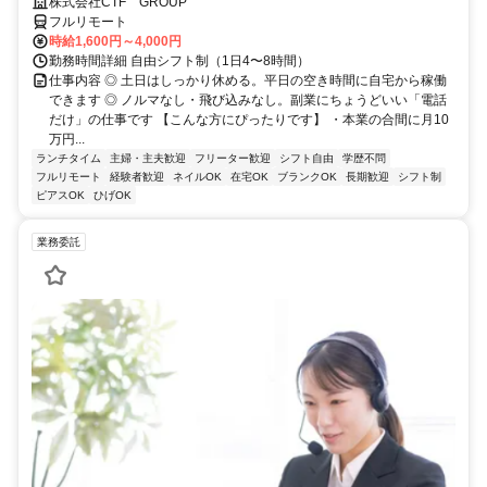
株式会社CTF GROUP
フルリモート
時給1,600円～4,000円
勤務時間詳細 自由シフト制（1日4〜8時間）
仕事内容 ◎ 土日はしっかり休める。平日の空き時間に自宅から稼働
できます ◎ ノルマなし・飛び込みなし。副業にちょうどいい「電話
だけ」の仕事です 【こんな方にぴったりです】 ・本業の合間に月10
万円...
ランチタイム
主婦・主夫歓迎
フリーター歓迎
シフト自由
学歴不問
フルリモート
経験者歓迎
ネイルOK
在宅OK
ブランクOK
長期歓迎
シフト制
ピアスOK
ひげOK
業務委託