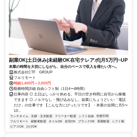
副業OK|土日休み|未経験OK在宅テレアポ|月5万円~UP
本業の時間を大切にしながら、自分のペースで収入を得たい方へ。
株式会社CTF GROUP
フルリモート
時給1,400円～2,000円
勤務時間詳細 自由シフト制（1日4〜8時間）
仕事内容 ◎ 土日はしっかり休める。平日の空き時間に自宅から稼働
できます ◎ ノルマなし・飛び込みなし。副業にちょうどいい「電話
だけ」の仕事です 【こんな方にぴったりです】 ・本業の合間に月5〜
10...
ランチタイム
主婦・主夫歓迎
フリーター歓迎
シフト自由
学歴不問
フルリモート
経験者歓迎
ネイルOK
在宅OK
ブランクOK
長期歓迎
シフト制
ピアスOK
ひげOK