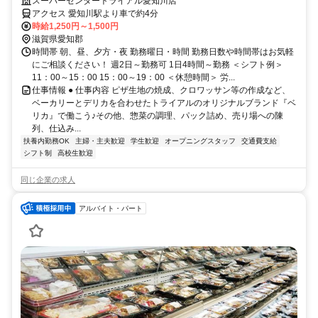
「ベリカ」始まります♪
スーパーセンタートライアル愛知川店
アクセス 愛知川駅より車で約4分
時給1,250円～1,500円
滋賀県愛知郡
時間帯 朝、昼、夕方・夜 勤務曜日・時間 勤務日数や時間帯はお気軽
にご相談ください！ 週2日～勤務可 1日4時間～勤務 ＜シフト例＞
11：00～15：00 15：00～19：00 ＜休憩時間＞ 労...
仕事情報 ● 仕事内容 ピザ生地の焼成、クロワッサン等の作成など、
ベーカリーとデリカを合わせたトライアルのオリジナルブランド『ベ
リカ』で働こう♪その他、惣菜の調理、パック詰め、売り場への陳
列、仕込み...
扶養内勤務OK
主婦・主夫歓迎
学生歓迎
オープニングスタッフ
交通費支給
シフト制
高校生歓迎
同じ企業の求人
アルバイト・パート