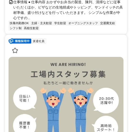
仕事情報 ● 仕事内容 おかずやお弁当の製造、陳列、清掃などに従事
いただくほか、ピザなどの生地焼成やトッピング、サンドイッチの具
材準備、盛り付けなどを行っていただきます。 シンプルな作業が中
心ですの...
扶養内勤務OK
主婦・主夫歓迎
学生歓迎
オープニングスタッフ
交通費支給
シフト制
高校生歓迎
派遣社員