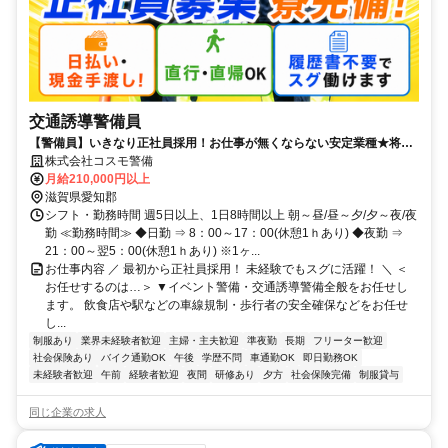
交通誘導警備員
【警備員】いきなり正社員採用！お仕事が無くならない安定業種★将来
は幹部候補も目指せる◎即日採用実施中！
株式会社コスモ警備
月給210,000円以上
滋賀県愛知郡
シフト・勤務時間 週5日以上、1日8時間以上 朝～昼/昼～夕/夕～夜/夜
勤 ≪勤務時間≫ ◆日勤 ⇒ 8：00～17：00(休憩1ｈあり) ◆夜勤 ⇒
21：00～翌5：00(休憩1ｈあり) ※1ヶ...
お仕事内容 ／ 最初から正社員採用！ 未経験でもスグに活躍！ ＼ ＜
お任せするのは…＞ ▼イベント警備・交通誘導警備全般をお任せし
ます。 飲食店や駅などの車線規制・歩行者の安全確保などをお任せ
し...
制服あり
業界未経験者歓迎
主婦・主夫歓迎
準夜勤
長期
フリーター歓迎
社会保険あり
バイク通勤OK
午後
学歴不問
車通勤OK
即日勤務OK
未経験者歓迎
午前
経験者歓迎
夜間
研修あり
夕方
社会保険完備
制服貸与
同じ企業の求人