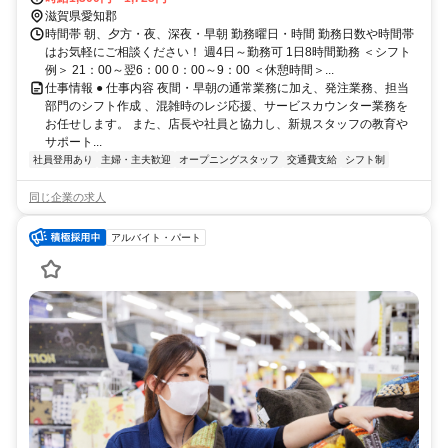
滋賀県愛知郡
時間帯 朝、夕方・夜、深夜・早朝 勤務曜日・時間 勤務日数や時間帯
はお気軽にご相談ください！ 週4日～勤務可 1日8時間勤務 ＜シフト
例＞ 21：00～翌6：00 0：00～9：00 ＜休憩時間＞...
仕事情報 ● 仕事内容 夜間・早朝の通常業務に加え、発注業務、担当
部門のシフト作成 、混雑時のレジ応援、サービスカウンター業務を
お任せします。 また、店長や社員と協力し、新規スタッフの教育や
サポート...
社員登用あり
主婦・主夫歓迎
オープニングスタッフ
交通費支給
シフト制
同じ企業の求人
アルバイト・パート