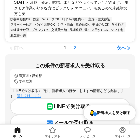
STAFF＞ 漬物、醤油、味噌、出汁などをつくっていただきます。 モ
クモク作業が好きな方にピッタリ★ マニュアルもあるので未経験の
方も安...
扶養内勤務OK
副業・WワークOK
1日4時間以内OK
主婦・主夫歓迎
フリーター歓迎
バイク通勤OK
シフト自由
車通勤OK
平日のみOK
学生歓迎
未経験者歓迎
ブランクOK
交通費支給
長期歓迎
週2・3日からOK
シフト制
履歴書不要
前へ
次へ
1
2
この条件の新着求人を受け取る
滋賀県 / 愛知郡
学生歓迎
「LINEで受け取る」では、新着求人のほか、おすすめ情報なども配信しま
す。
詳しくはこちら
LINEで受け取る
新着求人を受け取る
メールで受け取る
ホーム
マイリスト
メッセージ
マイページ