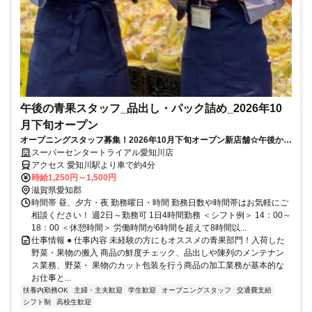
午後の青果スタッフ_品出し・パック詰め_2026年10
月下旬オープン
オープニングスタッフ募集！2026年10月下旬オープン新店舗☆午後から
ゆっくり勤務♪未経験者◎
スーパーセンタートライアル愛知川店
アクセス 愛知川駅より車で約4分
時給1,250円～1,500円
滋賀県愛知郡
時間帯 昼、夕方・夜 勤務曜日・時間 勤務日数や時間帯はお気軽にご
相談ください！ 週2日～勤務可 1日4時間勤務 ＜シフト例＞ 14：00～
18：00 ＜休憩時間＞ 労働時間が6時間を超えて8時間以...
仕事情報 ● 仕事内容 未経験の方にもオススメの青果部門！入荷した
野菜・果物の搬入 商品の鮮度チェック、品出しや陳列のメンテナン
ス業務、野菜・ 果物のカット包装を行う商品の加工業務が基本的な
お仕事と...
扶養内勤務OK
主婦・主夫歓迎
学生歓迎
オープニングスタッフ
交通費支給
シフト制
高校生歓迎