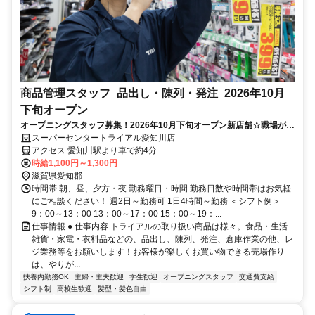
商品管理スタッフ_品出し・陳列・発注_2026年10月
下旬オープン
オープニングスタッフ募集！2026年10月下旬オープン新店舗☆職場が綺
麗！短時間◎未経験OK！
スーパーセンタートライアル愛知川店
アクセス 愛知川駅より車で約4分
時給1,100円～1,300円
滋賀県愛知郡
時間帯 朝、昼、夕方・夜 勤務曜日・時間 勤務日数や時間帯はお気軽
にご相談ください！ 週2日～勤務可 1日4時間～勤務 ＜シフト例＞
9：00～13：00 13：00～17：00 15：00～19：...
仕事情報 ● 仕事内容 トライアルの取り扱い商品は様々。食品・生活
雑貨・家電・衣料品などの、品出し、陳列、発注、倉庫作業の他、レ
ジ業務等をお願いします！お客様が楽しくお買い物できる売場作り
は、やりが...
扶養内勤務OK
主婦・主夫歓迎
学生歓迎
オープニングスタッフ
交通費支給
シフト制
高校生歓迎
髪型・髪色自由