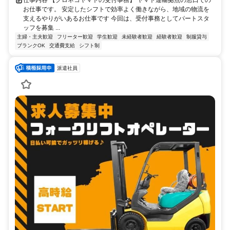
お仕事です。 安定したシフトで効率よく働きながら、地域の物流を
支えるやりがいあるお仕事です 今回は、受付事務としてパートスタ
ッフを募集 ...
主婦・主夫歓迎
フリーター歓迎
学生歓迎
未経験者歓迎
経験者歓迎
制服貸与
ブランクOK
交通費支給
シフト制
派遣社員