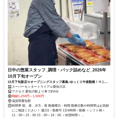
日中の惣菜スタッフ_調理・パック詰めなど_2026年
10月下旬オープン
10月下旬新店☆オープニングスタッフ募集♪ゆっくり午後勤務！マニュ
アルで安心♪未経験者◎
スーパーセンタートライアル愛知川店
アクセス 愛知川駅より車で約4分
時給1,250円～1,500円
滋賀県愛知郡
時間帯 朝、昼、夕方・夜 勤務曜日・時間 勤務日数や時間帯はお気軽
にご相談ください！ 週2日～勤務可 1日4時間～勤務 ＜シフト例＞
11：00～15：00 15：00～19：00 ＜休憩時間＞ ...