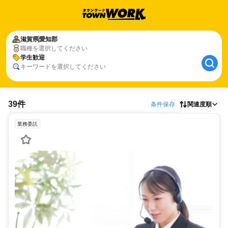
滋賀県
愛知郡
職種を選択してください
学生歓迎
キーワードを選択してください
39件
条件保存
関連度順
業務委託