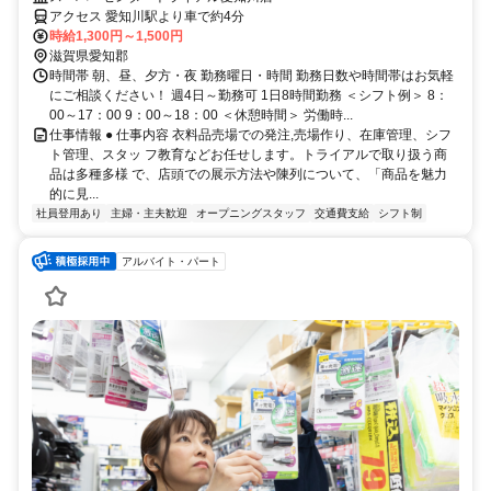
アクセス 愛知川駅より車で約4分
時給1,300円～1,500円
滋賀県愛知郡
時間帯 朝、昼、夕方・夜 勤務曜日・時間 勤務日数や時間帯はお気軽
にご相談ください！ 週4日～勤務可 1日8時間勤務 ＜シフト例＞ 8：
00～17：00 9：00～18：00 ＜休憩時間＞ 労働時...
仕事情報 ● 仕事内容 衣料品売場での発注,売場作り、在庫管理、シフ
ト管理、スタッ フ教育などお任せします。トライアルで取り扱う商
品は多種多様 で、店頭での展示方法や陳列について、「商品を魅力
的に見...
社員登用あり
主婦・主夫歓迎
オープニングスタッフ
交通費支給
シフト制
アルバイト・パート