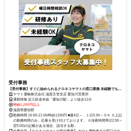
受付事務
【受付事務】すぐに始められるクロネコヤマトの窓口業務 未経験でも安
心 安定勤務で長く働ける【パート募集】
ヤマト運輸株式会社 滋賀主管支店 愛知川営業所
通勤情報 近江鉄道本線「愛知川駅」より徒歩12分
時給1,200円以上
滋賀県愛知郡
勤務時間 16:00-21:00/時給1200円 ■週4日～、１日5.0h～ＯＫ ※上記
の勤務時間のみ、応募を受け付けております。 ※深夜時間帯(22:00～
翌5:00)の記載がある場合、該当する勤...
仕事内容 【クロネコヤマトの受付事務】 ヤマト運輸拠点の窓口での