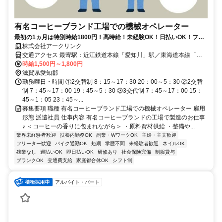
有名コーヒーブランド工場での機械オペレーター
最初の1ヵ月は特別時給1800円！高時給！未経験OK！日払いOK！フル
タイム勤務でしっかり稼げる！
株式会社アークリンク
交通アクセス 最寄駅：近江鉄道本線「愛知川」駅／東海道本線「稲
枝」駅／東海道本線「能登川」駅
時給1,500円～1,800円
滋賀県愛知郡
勤務曜日・時間 ①2交替制 8：15～17：30 20：00～5：30 ②2交替
制 7：45～17：00 19：45～5：30 ③3交代制 7：45～17：00 15：
45～1：05 23：45～...
募集要項 職種 有名コーヒーブランド工場での機械オペレーター 雇用
形態 派遣社員 仕事内容 有名コーヒーブランドの工場で製造のお仕事
♪ ＜コーヒーの香りに包まれながら＞ ・原料資材供給 ・整備や...
業界未経験者歓迎
扶養内勤務OK
副業・WワークOK
主婦・主夫歓迎
フリーター歓迎
バイク通勤OK
短期
学歴不問
未経験者歓迎
ネイルOK
残業なし
週払いOK
即日払いOK
研修あり
社会保険完備
制服貸与
ブランクOK
交通費支給
家庭都合休OK
シフト制
アルバイト・パート