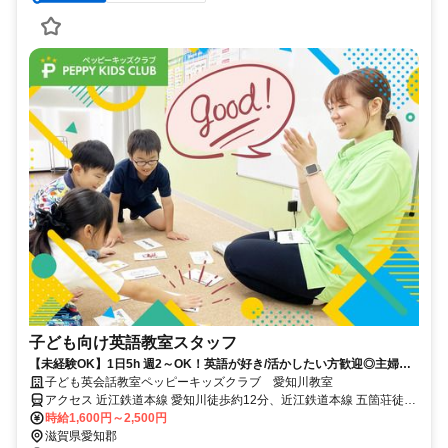
子ども向け英語教室スタッフ
【未経験OK】1日5h 週2～OK！英語が好き/活かしたい方歓迎◎主婦
(夫)/学生も活躍中！
子ども英会話教室ペッピーキッズクラブ 愛知川教室
アクセス 近江鉄道本線 愛知川徒歩約12分、近江鉄道本線 五箇荘徒歩
約39分 近江鉄道本線「愛知川駅」より徒歩12分 ／近隣教室への勤務
時給1,600円～2,500円
も応相談 ※屋内禁煙
滋賀県愛知郡