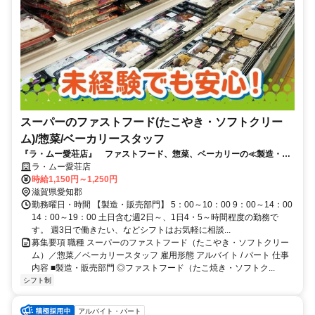
スーパーのファストフード(たこやき・ソフトクリー
ム)/惣菜/ベーカリースタッフ
『ラ・ムー愛荘店』 ファストフード、惣菜、ベーカリーの≪製造・販
売≫スタッフ募集中
ラ・ムー愛荘店
時給1,150円～1,250円
滋賀県愛知郡
勤務曜日・時間 【製造・販売部門】 5：00～10：00 9：00～14：00
14：00～19：00 土日含む週2日～、1日4・5～時間程度の勤務で
す。 週3日で働きたい、などシフトはお気軽に相談...
募集要項 職種 スーパーのファストフード（たこやき・ソフトクリー
ム）／惣菜／ベーカリースタッフ 雇用形態 アルバイト / パート 仕事
内容 ■製造・販売部門 ◎ファストフード（たこ焼き・ソフトク...
シフト制
アルバイト・パート