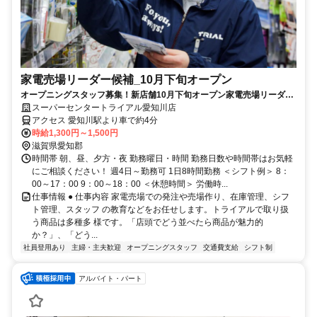
家電売場リーダー候補_10月下旬オープン
オープニングスタッフ募集！新店舗10月下旬オープン家電売場リーダー
候補募集※業務経験要
スーパーセンタートライアル愛知川店
アクセス 愛知川駅より車で約4分
時給1,300円～1,500円
滋賀県愛知郡
時間帯 朝、昼、夕方・夜 勤務曜日・時間 勤務日数や時間帯はお気軽
にご相談ください！ 週4日～勤務可 1日8時間勤務 ＜シフト例＞ 8：
00～17：00 9：00～18：00 ＜休憩時間＞ 労働時...
仕事情報 ● 仕事内容 家電売場での発注や売場作り、在庫管理、シフ
ト管理、スタッフ の教育などをお任せします。トライアルで取り扱
う商品は多種多 様です。「店頭でどう並べたら商品が魅力的
か？」、「どう...
社員登用あり
主婦・主夫歓迎
オープニングスタッフ
交通費支給
シフト制
アルバイト・パート