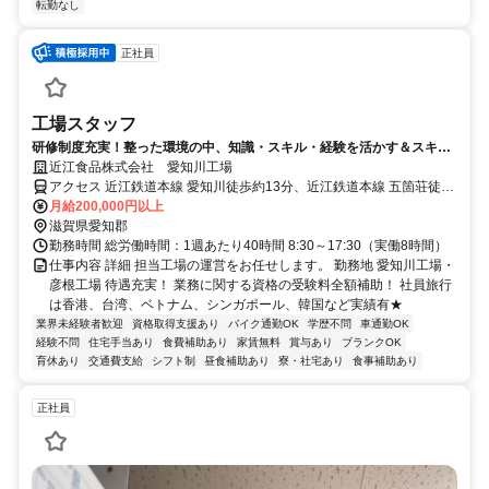
転勤なし
正社員
工場スタッフ
研修制度充実！整った環境の中、知識・スキル・経験を活かす＆スキル
アップのチャンス★
近江食品株式会社 愛知川工場
アクセス 近江鉄道本線 愛知川徒歩約13分、近江鉄道本線 五箇荘徒歩
約30分、近江鉄道本線 豊郷（滋賀県）徒歩約52分
月給200,000円以上
滋賀県愛知郡
勤務時間 総労働時間：1週あたり40時間 8:30～17:30（実働8時間）
仕事内容 詳細 担当工場の運営をお任せします。 勤務地 愛知川工場・
彦根工場 待遇充実！ 業務に関する資格の受験料全額補助！ 社員旅行
は香港、台湾、ベトナム、シンガポール、韓国など実績有★
業界未経験者歓迎
資格取得支援あり
バイク通勤OK
学歴不問
車通勤OK
経験不問
住宅手当あり
食費補助あり
家賃無料
賞与あり
ブランクOK
育休あり
交通費支給
シフト制
昼食補助あり
寮・社宅あり
食事補助あり
正社員