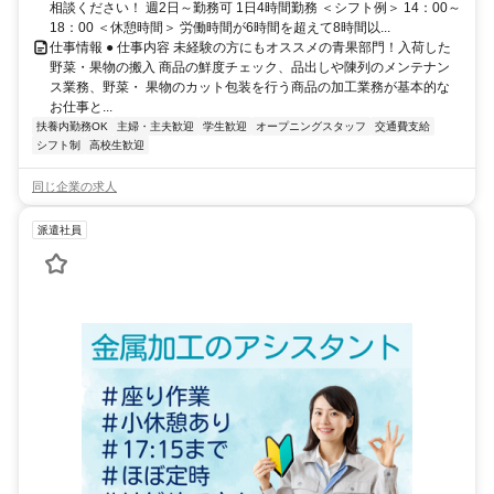
相談ください！ 週2日～勤務可 1日4時間勤務 ＜シフト例＞ 14：00～
18：00 ＜休憩時間＞ 労働時間が6時間を超えて8時間以...
仕事情報 ● 仕事内容 未経験の方にもオススメの青果部門！入荷した
野菜・果物の搬入 商品の鮮度チェック、品出しや陳列のメンテナン
ス業務、野菜・ 果物のカット包装を行う商品の加工業務が基本的な
お仕事と...
扶養内勤務OK
主婦・主夫歓迎
学生歓迎
オープニングスタッフ
交通費支給
シフト制
高校生歓迎
同じ企業の求人
派遣社員