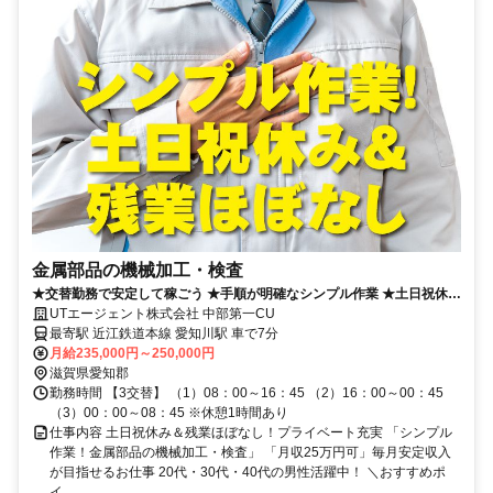
金属部品の機械加工・検査
★交替勤務で安定して稼ごう ★手順が明確なシンプル作業 ★土日祝休み
＆残業ほぼなし
UTエージェント株式会社 中部第一CU
最寄駅 近江鉄道本線 愛知川駅 車で7分
月給235,000円～250,000円
滋賀県愛知郡
勤務時間 【3交替】 （1）08：00～16：45 （2）16：00～00：45
（3）00：00～08：45 ※休憩1時間あり
仕事内容 土日祝休み＆残業ほぼなし！プライベート充実 「シンプル
作業！金属部品の機械加工・検査」 「月収25万円可」毎月安定収入
が目指せるお仕事 20代・30代・40代の男性活躍中！ ＼おすすめポ
イ...