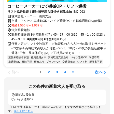
コーヒーメーカーにて機械OP・リフト運搬
リフト免許歓迎！正社員登用も目指せる職場/in_BX_003
株式会社トーコー 滋賀支店
交通・アクセス 車通勤OK・バイク通勤OK・自転車通勤OK/無料駐車
場完備
時給1,550円～1,937円
滋賀県愛知郡
勤務時間詳細 3交替勤務 ①7：45～17：00 ②15：45～1：00 ③23：
45～9：00 ■実働8時間 ■休憩1時間15分
仕事内容 ✅リフト免許歓迎！ ✅無資格の方も入社後の取得をサポート
✅3交替＆高時給で高収入が可能 ✅20代・30代・40代の男性活躍中 ✅
週休2日制＋長期休暇もあり ✅正社員の途あり！！ ―――――...
業界未経験者歓迎
社員登用あり
資格取得支援あり
バイク通勤OK
学歴不問
車通勤OK
経験不問
研修あり
ブランクOK
交通費支給
シフト制
履歴書不要
前へ
次へ
1
2
3
4
5
この条件の新着求人を受け取る
滋賀県 / 愛知郡
バイク通勤OK
「LINEで受け取る」では、新着求人のほか、おすすめ情報なども配信しま
す。
詳しくはこちら