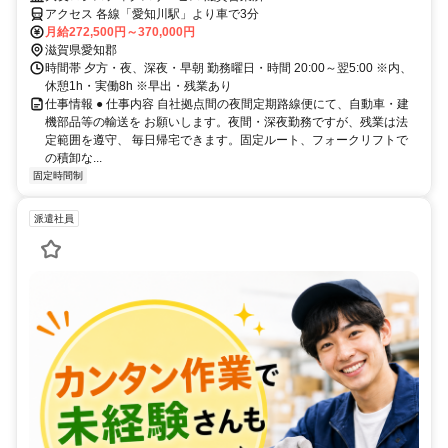
アクセス 各線「愛知川駅」より車で3分
月給272,500円～370,000円
滋賀県愛知郡
時間帯 夕方・夜、深夜・早朝 勤務曜日・時間 20:00～翌5:00 ※内、
休憩1h・実働8h ※早出・残業あり
仕事情報 ● 仕事内容 自社拠点間の夜間定期路線便にて、自動車・建
機部品等の輸送を お願いします。夜間・深夜勤務ですが、残業は法
定範囲を遵守、 毎日帰宅できます。固定ルート、フォークリフトで
の積卸な...
固定時間制
派遣社員