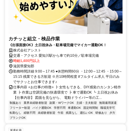
カチッと組立・検品作業
《出張面接OK》土日祝休み・駐車場完備でマイカー通勤OK！
株式会社アシスト
交通・アクセス 愛知川駅から車で約10分／駐車場完備
時給1,400円以上
滋賀県愛知郡
勤務時間詳細 9:00～17:45 ●休憩時間60分 ・12:00～12:45 ・15:00～
15:15 残業できる方歓迎 ※月10時間程度 #フルタイム求人 平日のみ
でサクッとお仕事できます♪
仕事内容 ⭐️お仕事の特徴⭐️ ┣ 女性もできる、DIY感覚のカンタン軽作
業 ┣ 作業は空調完備の快適環境で ┣ 車で通勤OK ┗ 土日祝お休み
【仕事内容】 図面を見ながら、 電動ドライバー等の工...
制服あり
業界未経験者歓迎
副業・WワークOK
主婦・主夫歓迎
無期雇用派遣
フリーター歓迎
バイク通勤OK
学歴不問
車通勤OK
固定時間制
職場見学可
転勤なし
経験不問
未経験者歓迎
午前
残業なし
週払いOK
研修あり
夕方
ブランクOK
派遣社員