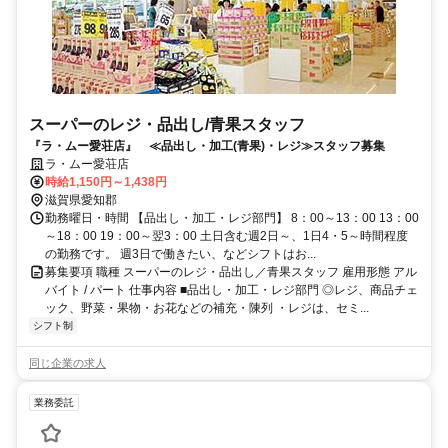
スーパーのレジ・品出し/青果スタッフ
『ラ・ムー愛荘店』 ≪品出し・加工(青果)・レジ≫スタッフ募集
ラ・ムー愛荘店
時給1,150円～1,438円
滋賀県愛知郡
勤務曜日・時間 【品出し・加工・レジ部門】 8：00～13：00 13：00
～18：00 19：00～翌3：00 土日含む週2日～、1日4・5～時間程度
の勤務です。 週3日で働きたい、などシフトはお...
募集要項 職種 スーパーのレジ・品出し／青果スタッフ 雇用形態 アル
バイト / パート 仕事内容 ■品出し・加工・レジ部門 ◎レジ、商品チェ
ック、野菜・果物・お花などの補充・陳列 ・レジは、セミ...
シフト制
同じ企業の求人
業務委託