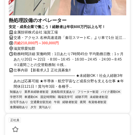
熱処理設備のオペレーター
安定・成長企業で働こう！経験者は年収600万円以上も可！
金属技研株式会社 滋賀工場
交通・アクセス 名神高速道路「秦荘スマートIC」より車で1分 近江鉄
道本線「愛知川駅」より車で約12分 JR琵琶湖線「稲枝駅」より車で
月給210,000円～300,000円
約20分
滋賀県愛知郡
勤務時間詳細 実働時間：1日あたり7時間45分 平均勤務日数：1ヶ月
あたり20日 〜 22日 ・8:00～16:45 ・16:00～24:45 ・24:00～8:45
※1週間ごとの交替勤務制 ※残...
仕事内容 【新着求人】正社員募集!!
――――――――――――――――― ★未経験OK！社会人経験3年
あれば応募可能 ★半導体・航空宇宙など成長分野を支える仕事 ★年
間休日121日！賞与年3回・各種手...
制服あり
業界未経験者歓迎
資格取得支援あり
フリーター歓迎
バイク通勤OK
学歴不問
車通勤OK
固定時間制
職場見学可
経験不問
未経験者歓迎
住宅手当あり
交通費全額支給
午前
経験者歓迎
夜間
有資格者歓迎
食費補助あり
夕方
賞与あり
正社員