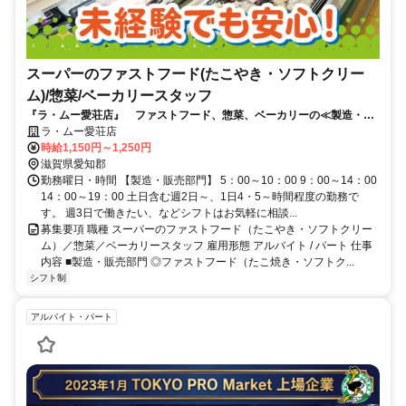
スーパーのファストフード(たこやき・ソフトクリー
ム)/惣菜/ベーカリースタッフ
『ラ・ムー愛荘店』 ファストフード、惣菜、ベーカリーの≪製造・販
売≫スタッフ募集中
ラ・ムー愛荘店
時給1,150円～1,250円
滋賀県愛知郡
勤務曜日・時間 【製造・販売部門】 5：00～10：00 9：00～14：00
14：00～19：00 土日含む週2日～、1日4・5～時間程度の勤務で
す。 週3日で働きたい、などシフトはお気軽に相談...
募集要項 職種 スーパーのファストフード（たこやき・ソフトクリー
ム）／惣菜／ベーカリースタッフ 雇用形態 アルバイト / パート 仕事
内容 ■製造・販売部門 ◎ファストフード（たこ焼き・ソフトク...
シフト制
アルバイト・パート