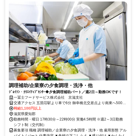
調理補助/企業寮の夕食調理・洗浄・他
ｼﾞｮｲｿﾝ・ｸﾘｴｲﾃｨﾌﾞｾﾝﾀｰ◆夕食調理補助パート／週2日～勤務OKです！
一冨士フードサービス株式会社 京滋支社
交通アクセス 五箇荘駅より車で6分 御幸橋北交差点より南東へ500メ
ートル
時給1,100円以上
滋賀県愛知郡
勤務時間・曜日 17時30分～22時00分 実働4.5時間 ※週2～3日勤務
シフト制（交代制）
募集要項 職種 調理補助／企業寮の夕食調理・洗浄・他 雇用形態 アル
バイト / パート 仕事内容 ▼食材の下ごしらえ ▼盛り付け ▼かんたん