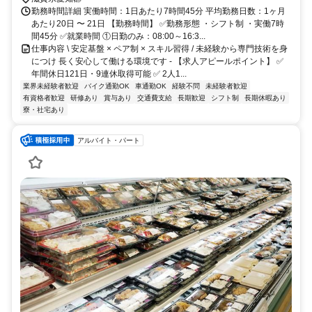
勤務時間詳細 実働時間：1日あたり7時間45分 平均勤務日数：1ヶ月
あたり20日 〜 21日 【勤務時間】 ✅勤務形態 ・シフト制 ・実働7時
間45分 ✅就業時間 ①日勤のみ：08:00～16:3...
仕事内容 \ 安定基盤 × ペア制 × スキル習得 / 未経験から専門技術を身
につけ 長く安心して働ける環境です - 【求人アピールポイント】 ✅
年間休日121日・9連休取得可能 ✅ 2人1...
業界未経験者歓迎
バイク通勤OK
車通勤OK
経験不問
未経験者歓迎
有資格者歓迎
研修あり
賞与あり
交通費支給
長期歓迎
シフト制
長期休暇あり
寮・社宅あり
アルバイト・パート