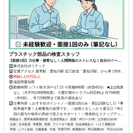
プラスチック部品の検査スタッフ
【面接1回】力仕事・接客なし！人間関係のストレスなく自分のペース
で働けます。 土日休み・年休120日・昇給・賞与年2回。安心して長く
株式会社ゆうテック
働ける好待遇◎
交通アクセス 最寄駅：愛知川駅 近江鉄道「愛知川駅」から車で約8分
時給1,120円以上
（徒歩30分） ■マイカー通勤OK ■無料駐車場あり
滋賀県愛知郡
勤務時間 シフト制 8:30〜17:15 ※実働8時間（休憩45分） ■ほぼ残業
なし（月平均10時間程度） ※繁忙期やトラブル対応時は 月75時間
（年6回）、年720時間まで延長の場合あり
仕事内容 ＼おすすめポイント／ ✅面接1回のみ・筆記試験なし◎ └事
前準備不要！人柄重視の採用です。 ✅頑張りをしっかり還元◎ └年2
回の賞与や毎年の昇給で収入をサポート！ ✅将来的なステップアッ...
制服あり
業界未経験者歓迎
社員登用あり
副業・WワークOK
土日祝のみOK
主婦・主夫歓迎
準夜勤
長期
フリーター歓迎
社会保険あり
バイク通勤OK
早朝
シフト自由
大量募集
午後
学歴不問
車通勤OK
即日勤務OK
平日のみOK