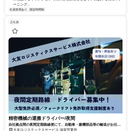
ーニング...
社員登用あり
固定時間制
正社員
精密機械の運搬ドライバー/夜間
自社拠点間の夜間定期路線便にて、自動車・建機部品等の輸送がお仕事
｜電話応募OK！
大友ロジスティクスサービス 滋賀営業所