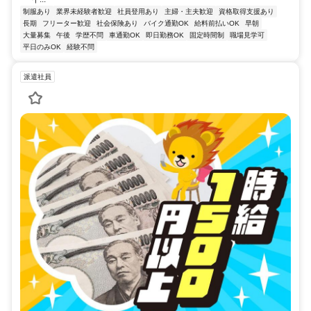
制服あり
業界未経験者歓迎
社員登用あり
主婦・主夫歓迎
資格取得支援あり
長期
フリーター歓迎
社会保険あり
バイク通勤OK
給料前払いOK
早朝
大量募集
午後
学歴不問
車通勤OK
即日勤務OK
固定時間制
職場見学可
平日のみOK
経験不問
派遣社員