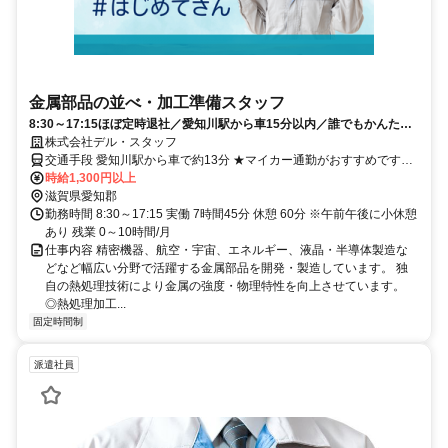
金属部品の並べ・加工準備スタッフ
8:30～17:15ほぼ定時退社／愛知川駅から車15分以内／誰でもかんたん
作業／午前午後に小休憩あり
株式会社デル・スタッフ
交通手段 愛知川駅から車で約13分 ★マイカー通勤がおすすめです★
駐車場完備/無料 通勤費別途支給 【最寄り駅】 ・近江鉄道近江本線
時給1,300円以上
「愛知川駅」
滋賀県愛知郡
勤務時間 8:30～17:15 実働 7時間45分 休憩 60分 ※午前午後に小休憩
あり 残業 0～10時間/月
仕事内容 精密機器、航空・宇宙、エネルギー、液晶・半導体製造な
どなど幅広い分野で活躍する金属部品を開発・製造しています。 独
自の熱処理技術により金属の強度・物理特性を向上させています。
◎熱処理加工...
固定時間制
派遣社員