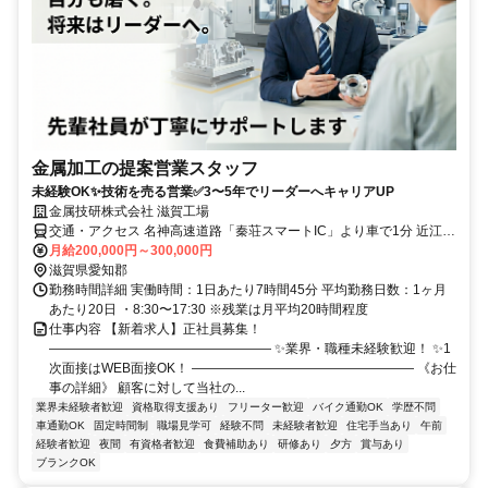
金属加工の提案営業スタッフ
未経験OK✨技術を売る営業✅3〜5年でリーダーへキャリアUP
金属技研株式会社 滋賀工場
交通・アクセス 名神高速道路「秦荘スマートIC」より車で1分 近江鉄
道本線「愛知川駅」より車で約12分 JR琵琶湖線「稲枝駅」より車で
月給200,000円～300,000円
約20分
滋賀県愛知郡
勤務時間詳細 実働時間：1日あたり7時間45分 平均勤務日数：1ヶ月
あたり20日 ・8:30〜17:30 ※残業は月平均20時間程度
仕事内容 【新着求人】正社員募集！
――――――――――――――――― ✨業界・職種未経験歓迎！ ✨1
次面接はWEB面接OK！ ――――――――――――――――― 《お仕
事の詳細》 顧客に対して当社の...
業界未経験者歓迎
資格取得支援あり
フリーター歓迎
バイク通勤OK
学歴不問
車通勤OK
固定時間制
職場見学可
経験不問
未経験者歓迎
住宅手当あり
午前
経験者歓迎
夜間
有資格者歓迎
食費補助あり
研修あり
夕方
賞与あり
ブランクOK