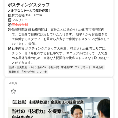
ポスティングスタッフ
ノルマなし✨一人で屋外作業！
株式会社One arrow
フルリモート
完全歩合制
勤務時間詳細 勤務時間は、案件ごとに決められた配布可能時間内
で、ご自身で自由に設定していただけます。 朝早くからお昼過ぎま
で稼働するスタッフ、お昼から夕方まで稼働するスタッフが混在して
おります。 最低...
仕事内容 ポスティングスタッフ大募集。 指定された配布エリアに、
チラシ・冊子を配布するお仕事です。 マニュアルに沿って一人で進
める屋外作業のため、複雑な人間関係や接客ストレスなく取り組むこ
とができます...
主婦・主夫歓迎
バイク通勤OK
学歴不問
車通勤OK
フルリモート
研修あり
長期歓迎
完全歩合制
シフト制
正社員