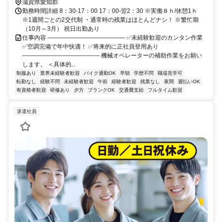
滋賀県愛知郡
勤務時間詳細 8：30-17：00 17：00-翌2：30 ※実働８ｈ/休憩1ｈ
※1週間ごとの2交代制 ・通常時の残業はほとんどナシ！ ※繁忙期
（10月～3月） 祝日出勤あり
仕事内容 ――――――――――――― ✅未経験歓迎のカンタン作業
✅空調完備で年中快適！ ✅将来的に正社員登用あり
――――――――――――― 機械オペレーターの補助作業をお願い
します。 ＜具体的...
制服あり
業界未経験者歓迎
バイク通勤OK
早朝
学歴不問
職場見学可
転勤なし
経験不問
未経験者歓迎
午前
経験者歓迎
残業なし
夜間
週払いOK
有資格者歓迎
研修あり
夕方
ブランクOK
交通費支給
フルタイム歓迎
派遣社員