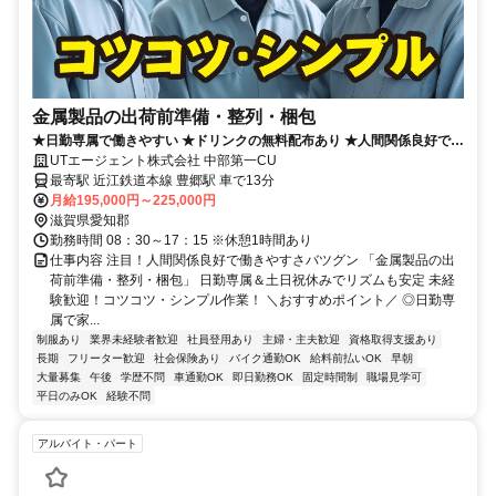
金属製品の出荷前準備・整列・梱包
★日勤専属で働きやすい ★ドリンクの無料配布あり ★人間関係良好で働
きやすさバツグン
UTエージェント株式会社 中部第一CU
最寄駅 近江鉄道本線 豊郷駅 車で13分
月給195,000円～225,000円
滋賀県愛知郡
勤務時間 08：30～17：15 ※休憩1時間あり
仕事内容 注目！人間関係良好で働きやすさバツグン 「金属製品の出
荷前準備・整列・梱包」 日勤専属＆土日祝休みでリズムも安定 未経
験歓迎！コツコツ・シンプル作業！ ＼おすすめポイント／ ◎日勤専
属で家...
制服あり
業界未経験者歓迎
社員登用あり
主婦・主夫歓迎
資格取得支援あり
長期
フリーター歓迎
社会保険あり
バイク通勤OK
給料前払いOK
早朝
大量募集
午後
学歴不問
車通勤OK
即日勤務OK
固定時間制
職場見学可
平日のみOK
経験不問
アルバイト・パート