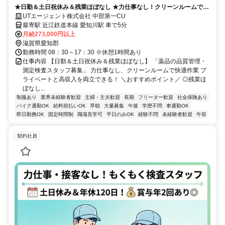
★日勤＆土日祝休み＆残業ほぼなし ★力仕事なし！クリーンルームで快
適作業 ★イチから丁寧な研修あり
UTエージェント株式会社 中部第一CU
最寄駅 近江鉄道本線 愛知川駅 車で5分
月給273,000円以上
滋賀県愛知郡
勤務時間 08：30～17：30 ※休憩1時間あり
仕事内容 【日勤＆土日祝休み＆残業ほぼなし】 「薬品の品質管理・
測定検査スタッフ募集」 力仕事なし、クリーンルームで快適作業 プ
ライベートと高収入を両立できる！ ＼おすすめポイント／ ◎残業ほ
ぼなし...
制服あり
業界未経験者歓迎
主婦・主夫歓迎
長期
フリーター歓迎
社会保険あり
バイク通勤OK
給料前払いOK
早朝
大量募集
午後
学歴不問
車通勤OK
即日勤務OK
固定時間制
職場見学可
平日のみOK
経験不問
未経験者歓迎
午前
契約社員