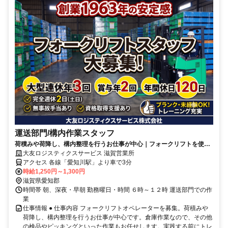
運送部門/構内作業スタッフ
荷積みや荷降し、構内整理を行うお仕事が中心｜フォークリフトを使用
｜自分のペースで働けます
大友ロジスティクスサービス 滋賀営業所
アクセス 各線「愛知川駅」より車で3分
時給1,250円～1,300円
滋賀県愛知郡
時間帯 朝、深夜・早朝 勤務曜日・時間 ６時～１２時 運送部門での作
業
仕事情報 ● 仕事内容 フォークリフトオペレーターを募集。荷積みや
荷降し、構内整理を行うお仕事が中心です。倉庫作業なので、その他
の検品やピッキングといった作業もお任せします。実践する前にトレ