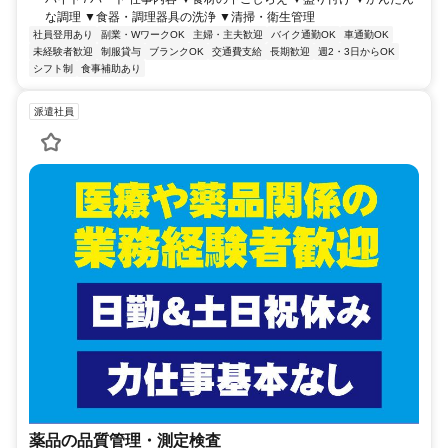
な調理 ▼食器・調理器具の洗浄 ▼清掃・衛生管理
社員登用あり
副業・WワークOK
主婦・主夫歓迎
バイク通勤OK
車通勤OK
未経験者歓迎
制服貸与
ブランクOK
交通費支給
長期歓迎
週2・3日からOK
シフト制
食事補助あり
派遣社員
薬品の品質管理・測定検査