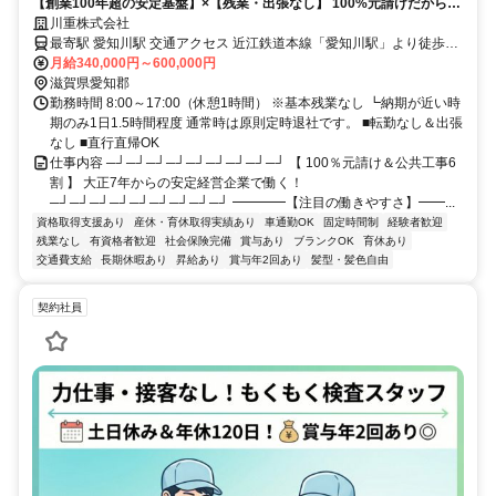
【創業100年超の安定基盤】×【残業・出張なし】 100%元請けだから叶
う、ゆとりある施工管理。
川重株式会社
最寄駅 愛知川駅 交通アクセス 近江鉄道本線「愛知川駅」より徒歩7
分 →上記は愛知川本店へのアクセスです。 ※入社後は湖東地区を中
月給340,000円～600,000円
心に、 各現場へ出向いていただきます。 ★車通勤OK！社用車貸与
滋賀県愛知郡
（駐車場完備） ★本社勤務以外の場合、直行直帰OK ★転勤なし！ ★
勤務時間 8:00～17:00（休憩1時間） ※基本残業なし ┗納期が近い時
愛知川本店近くにアパートあり！ →U・Iターン歓迎！地方・遠方か
期のみ1日1.5時間程度 通常時は原則定時退社です。 ■転勤なし＆出張
なし ■直行直帰OK
らの応募も歓迎！ ※条件は要相談
仕事内容 ─┘─┘─┘─┘─┘─┘─┘─┘─┘ 【 100％元請け＆公共工事6
割 】 大正7年からの安定経営企業で働く！
─┘─┘─┘─┘─┘─┘─┘─┘─┘ ━━━━【注目の働きやすさ】━━...
資格取得支援あり
産休・育休取得実績あり
車通勤OK
固定時間制
経験者歓迎
残業なし
有資格者歓迎
社会保険完備
賞与あり
ブランクOK
育休あり
交通費支給
長期休暇あり
昇給あり
賞与年2回あり
髪型・髪色自由
契約社員