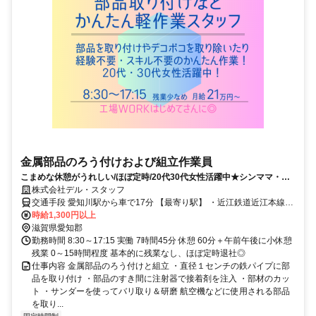
金属部品のろう付けおよび組立作業員
こまめな休憩がうれしい/ほぼ定時/20代30代女性活躍中★シンママ・ワ
ーママにやさしい日勤＆土日祝休みのお仕事★
株式会社デル・スタッフ
交通手段 愛知川駅から車で17分 【最寄り駅】 ・近江鉄道近江本線
「愛知川駅」
時給1,300円以上
滋賀県愛知郡
勤務時間 8:30～17:15 実働 7時間45分 休憩 60分＋午前午後に小休憩
残業 0～15時間程度 基本的に残業なし、ほぼ定時退社◎
仕事内容 金属部品のろう付けと組立 ・直径１センチの鉄パイプに部
品を取り付け ・部品のすき間に注射器で接着剤を注入 ・部材のカッ
ト ・サンダーを使ってバリ取り＆研磨 航空機などに使用される部品
を取り...