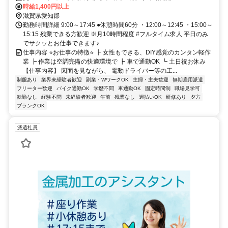
時給1,400円以上
滋賀県愛知郡
勤務時間詳細 9:00～17:45 ●休憩時間60分 ・12:00～12:45 ・15:00～
15:15 残業できる方歓迎 ※月10時間程度 #フルタイム求人 平日のみ
でサクッとお仕事できます♪
仕事内容 ⭐️お仕事の特徴⭐️ ┣ 女性もできる、DIY感覚のカンタン軽作
業 ┣ 作業は空調完備の快適環境で ┣ 車で通勤OK ┗ 土日祝お休み
【仕事内容】 図面を見ながら、 電動ドライバー等の工...
制服あり
業界未経験者歓迎
副業・WワークOK
主婦・主夫歓迎
無期雇用派遣
フリーター歓迎
バイク通勤OK
学歴不問
車通勤OK
固定時間制
職場見学可
転勤なし
経験不問
未経験者歓迎
午前
残業なし
週払いOK
研修あり
夕方
ブランクOK
派遣社員