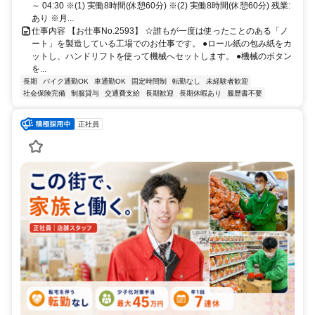
～ 04:30 ※(1) 実働8時間(休憩60分) ※(2) 実働8時間(休憩60分) 残業:
あり ※月...
仕事内容 【お仕事No.2593】 ☆誰もが一度は使ったことのある「ノ
ート」を製造している工場でのお仕事です。 ●ロール紙の包み紙をカ
ットし、ハンドリフトを使って機械へセットします。 ●機械のボタン
を...
長期
バイク通勤OK
車通勤OK
固定時間制
転勤なし
未経験者歓迎
社会保険完備
制服貸与
交通費支給
長期歓迎
長期休暇あり
履歴書不要
正社員