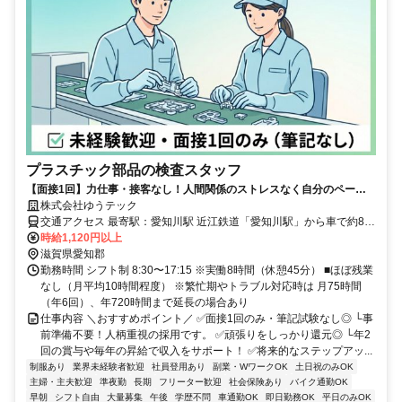
プラスチック部品の検査スタッフ
【面接1回】力仕事・接客なし！人間関係のストレスなく自分のペース
で働けます。 土日休み・年休120日・昇給・賞与年2回。安心して長く
株式会社ゆうテック
働ける好待遇◎
交通アクセス 最寄駅：愛知川駅 近江鉄道「愛知川駅」から車で約8分
時給1,120円以上
（徒歩30分） ■マイカー通勤OK ■無料駐車場あり
滋賀県愛知郡
勤務時間 シフト制 8:30〜17:15 ※実働8時間（休憩45分） ■ほぼ残業
なし（月平均10時間程度） ※繁忙期やトラブル対応時は 月75時間
（年6回）、年720時間まで延長の場合あり
仕事内容 ＼おすすめポイント／ ✅面接1回のみ・筆記試験なし◎ └事
前準備不要！人柄重視の採用です。 ✅頑張りをしっかり還元◎ └年2
回の賞与や毎年の昇給で収入をサポート！ ✅将来的なステップアッ...
制服あり
業界未経験者歓迎
社員登用あり
副業・WワークOK
土日祝のみOK
主婦・主夫歓迎
準夜勤
長期
フリーター歓迎
社会保険あり
バイク通勤OK
早朝
シフト自由
大量募集
午後
学歴不問
車通勤OK
即日勤務OK
平日のみOK