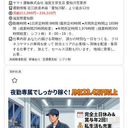
は収入も休日も充実
ヤマト運輸株式会社 滋賀主管支店 愛知川営業所
通勤情報 近江鉄道本線「愛知川駅」より徒歩12分
月給211,590円～226,310円
滋賀県愛知郡
勤務時間 ●1日所定時間 8時間 /週所定40時間 ●月間所定時間は 165時
間（残業時間25時間程度） ●年間所定時間 1,976時間（残業時間300
時間程度） シフト例） 8：00～19：0...
仕事内容 あなたの届ける荷物が、 誰かの特別な一日をつくる。 クロ
ネコヤマトの車両を使って 担当エリアのお客様へ 荷物を配達・集荷
する仕事です。 加えて、セールス活動も行います。 地域に密着し、
お客...
未経験者歓迎
研修あり
交通費支給
シフト制
契約社員