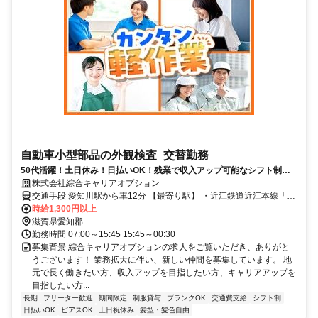
自動車小型部品の外観検査_交替勤務
50代活躍！土日休み！日払いOK！残業で収入アップ可能なシフト制の
職場で働けるチャンス
株式会社綜合キャリアオプション
交通手段 愛知川駅から車12分 【最寄り駅】 ・近江鉄道近江本線「愛
知川駅」
時給1,300円以上
滋賀県愛知郡
勤務時間 07:00～15:45 15:45～00:30
募集背景 綜合キャリアオプションの求人をご覧いただき、ありがと
うございます！ 業務拡大に伴い、新しい仲間を募集しています。 地
元で長く働きたい方、収入アップを目指したい方、キャリアアップを
目指したい方...
長期
フリーター歓迎
期間限定
制服貸与
ブランクOK
交通費支給
シフト制
日払いOK
ピアスOK
土日祝休み
髪型・髪色自由