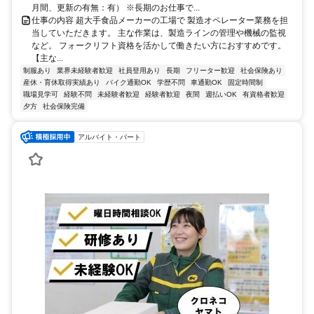
月間、更新の有無：有） ※長期のお仕事で...
仕事の内容 超大手食品メーカーの工場で 製造オペレーター業務を担
当していただきます。 主な作業は、製造ラインの管理や機械の監視
など。 フォークリフト資格を活かして働きたい方におすすめです。
【主な...
制服あり
業界未経験者歓迎
社員登用あり
長期
フリーター歓迎
社会保険あり
産休・育休取得実績あり
バイク通勤OK
学歴不問
車通勤OK
固定時間制
職場見学可
経験不問
未経験者歓迎
経験者歓迎
夜間
週払いOK
有資格者歓迎
夕方
社会保険完備
アルバイト・パート