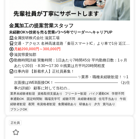
金属加工の提案営業スタッフ
未経験OK✨技術を売る営業✅3〜5年でリーダーへキャリアUP
金属技研株式会社 滋賀工場
交通・アクセス 名神高速道路「秦荘スマートIC」より車で1分 近江鉄
道本線「愛知川駅」より車で約12分 JR琵琶湖線「稲枝駅」より車で
月給200,000円～300,000円
約20分
滋賀県愛知郡
勤務時間詳細 実働時間：1日あたり7時間45分 平均勤務日数：1ヶ月
あたり20日 ・8:30〜17:30 ※残業は月平均20時間程度
仕事内容 【新着求人】正社員募集！
――――――――――――――――― ✨業界・職種未経験歓迎！ ✨1
次面接はWEB面接OK！ ――――――――――――――――― 《お仕
事の詳細》 顧客に対して当社の...
業界未経験者歓迎
資格取得支援あり
フリーター歓迎
バイク通勤OK
学歴不問
車通勤OK
固定時間制
職場見学可
経験不問
未経験者歓迎
住宅手当あり
午前
経験者歓迎
夜間
有資格者歓迎
食費補助あり
研修あり
夕方
賞与あり
ブランクOK
正社員