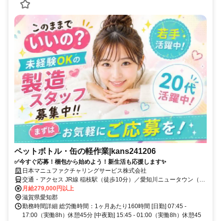
ペットボトル・缶の軽作業|kans241206
✅今すぐ応募！梱包から始めよう！新生活も応援します✨
日本マニュファクチャリングサービス株式会社
交通・アクセス JR線 稲枝駅（徒歩10分）／愛知川ニュータウン（バ
ス）
月給279,000円以上
滋賀県愛知郡
勤務時間詳細 総労働時間：1ヶ月あたり160時間 [日勤] 07:45 -
17:00（実働8h）休憩45分 [中夜勤] 15:45 - 01:00（実働8h）休憩45