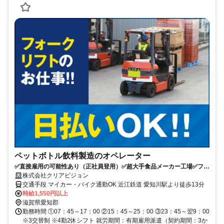
ペットボトル飲料製造のオペレーター
✅直接雇用の可能性あり（正社員登用）✅超大手食品メーカー工場✅フォ
ークリフト資格が活かせる
株式会社クリアビジョン
交通手段 マイカー・バイク通勤OK 近江鉄道 愛知川駅より徒歩13分
時給1,550円以上
滋賀県愛知郡
勤務時間 ①07：45～17：00 ②15：45～25：00 ③23：45～翌9：00
※3交替制 ※4勤2休シフト 就労期間：有期雇用派遣（契約期間：3か