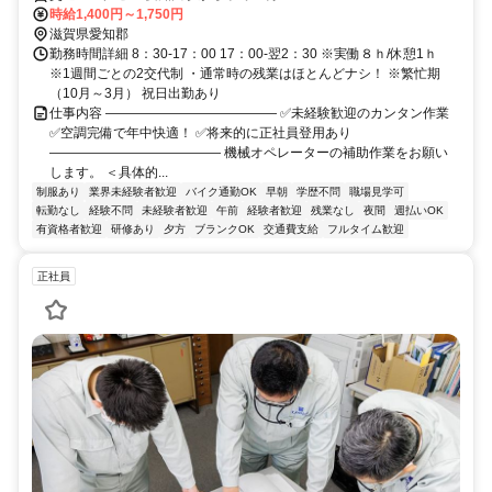
時給1,400円～1,750円
滋賀県愛知郡
勤務時間詳細 8：30-17：00 17：00-翌2：30 ※実働８ｈ/休憩1ｈ
※1週間ごとの2交代制 ・通常時の残業はほとんどナシ！ ※繁忙期
（10月～3月） 祝日出勤あり
仕事内容 ――――――――――――― ✅未経験歓迎のカンタン作業
✅空調完備で年中快適！ ✅将来的に正社員登用あり
――――――――――――― 機械オペレーターの補助作業をお願い
します。 ＜具体的...
制服あり
業界未経験者歓迎
バイク通勤OK
早朝
学歴不問
職場見学可
転勤なし
経験不問
未経験者歓迎
午前
経験者歓迎
残業なし
夜間
週払いOK
有資格者歓迎
研修あり
夕方
ブランクOK
交通費支給
フルタイム歓迎
正社員