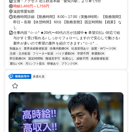
交通・アクセス 近江鉄道本線「愛知川駅」より車で5分
時給1,400円～1,750円
滋賀県愛知郡
勤務時間詳細 【勤務時間】 8:00～17:00（実働8時間） 【勤務期間】
即日～長期 【休憩時間】 60分 【勤務形態】 固定時間制 【残業】 な
し
仕事内容 *☆-☆* ★20代〜40代の方が活躍中★ 希望日払い対応で給
与がすぐ受け取れる♪ しっかりフォローしますので安心して働ける♪
案件が多いので希望の案件を紹介できます♪ *☆-☆* ...
制服あり
業界未経験者歓迎
扶養内勤務OK
社員登用あり
副業・WワークOK
主婦・主夫歓迎
フリーター歓迎
バイク通勤OK
学歴不問
車通勤OK
即日勤務OK
固定時間制
職場見学可
転勤なし
経験不問
未経験者歓迎
週払いOK
月1シフト提出
研修あり
ブランクOK
派遣社員