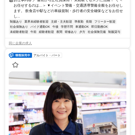
お仕事内容 ／ 最初から正社員採用！ 未経験でもスグに活躍！ ＼ ＜
お任せするのは…＞ ▼イベント警備・交通誘導警備全般をお任せし
ます。 飲食店や駅などの車線規制・歩行者の安全確保などをお任せ
し...
制服あり
業界未経験者歓迎
主婦・主夫歓迎
準夜勤
長期
フリーター歓迎
社会保険あり
バイク通勤OK
午後
学歴不問
車通勤OK
即日勤務OK
未経験者歓迎
午前
経験者歓迎
夜間
研修あり
夕方
社会保険完備
制服貸与
同じ企業の求人
アルバイト・パート