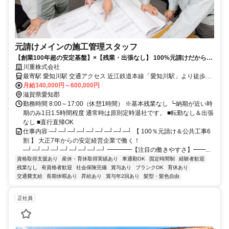
元請けメインの施工管理スタッフ
【創業100年超の安定基盤】×【残業・出張なし】 100%元請けだから叶
う、ゆとりある施工管理。
川重株式会社
最寄駅 愛知川駅 交通アクセス 近江鉄道本線「愛知川駅」より徒歩7
分 →上記は愛知川本店へのアクセスです。 ※入社後は湖東地区を中
月給340,000円～600,000円
心に、 各現場へ出向いていただきます。 ★車通勤OK！社用車貸与
滋賀県愛知郡
（駐車場完備） ★本社勤務以外の場合、直行直帰OK ★転勤なし！ ★
勤務時間 8:00～17:00（休憩1時間） ※基本残業なし ┗納期が近い時
愛知川本店近くにアパートあり！ →U・Iターン歓迎！地方・遠方か
期のみ1日1.5時間程度 通常時は原則定時退社です。 ■転勤なし＆出張
なし ■直行直帰OK
らの応募も歓迎！ ※条件は要相談
仕事内容 ─┘─┘─┘─┘─┘─┘─┘─┘─┘ 【 100％元請け＆公共工事6
割 】 大正7年からの安定経営企業で働く！
─┘─┘─┘─┘─┘─┘─┘─┘─┘ ━━━━【注目の働きやすさ】━━...
資格取得支援あり
産休・育休取得実績あり
車通勤OK
固定時間制
経験者歓迎
残業なし
有資格者歓迎
社会保険完備
賞与あり
ブランクOK
育休あり
交通費支給
長期休暇あり
昇給あり
賞与年2回あり
髪型・髪色自由
正社員