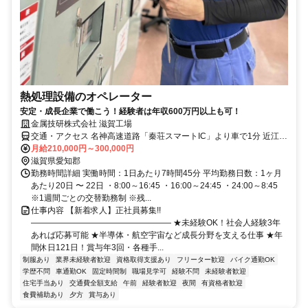
熱処理設備のオペレーター
安定・成長企業で働こう！経験者は年収600万円以上も可！
金属技研株式会社 滋賀工場
交通・アクセス 名神高速道路「秦荘スマートIC」より車で1分 近江鉄
道本線「愛知川駅」より車で約12分 JR琵琶湖線「稲枝駅」より車で
月給210,000円～300,000円
約20分
滋賀県愛知郡
勤務時間詳細 実働時間：1日あたり7時間45分 平均勤務日数：1ヶ月
あたり20日 〜 22日 ・8:00～16:45 ・16:00～24:45 ・24:00～8:45
※1週間ごとの交替勤務制 ※残...
仕事内容 【新着求人】正社員募集!!
――――――――――――――――― ★未経験OK！社会人経験3年
あれば応募可能 ★半導体・航空宇宙など成長分野を支える仕事 ★年
間休日121日！賞与年3回・各種手...
制服あり
業界未経験者歓迎
資格取得支援あり
フリーター歓迎
バイク通勤OK
学歴不問
車通勤OK
固定時間制
職場見学可
経験不問
未経験者歓迎
住宅手当あり
交通費全額支給
午前
経験者歓迎
夜間
有資格者歓迎
食費補助あり
夕方
賞与あり