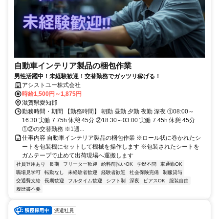
自動車インテリア製品の梱包作業
男性活躍中！未経験歓迎！交替勤務でガッツリ稼げる！
アシストユー株式会社
時給1,500円～1,875円
滋賀県愛知郡
勤務時間・期間 【勤務時間】 朝勤 昼勤 夕勤 夜勤 深夜 ①08:00～
16:30 実働 7.75h 休憩 45分 ②18:30～03:00 実働 7.45h 休憩 45分
①②の交替勤務 ※1週...
仕事内容 自動車インテリア製品の梱包作業 ※ロール状に巻かれたシ
ートを包装機にセットして機械を操作します ※包装されたシートを
ガムテープで止めて出荷現場へ運搬します
社員登用あり
長期
フリーター歓迎
給料前払いOK
学歴不問
車通勤OK
職場見学可
転勤なし
未経験者歓迎
経験者歓迎
社会保険完備
制服貸与
交通費支給
長期歓迎
フルタイム歓迎
シフト制
深夜
ピアスOK
服装自由
履歴書不要
派遣社員