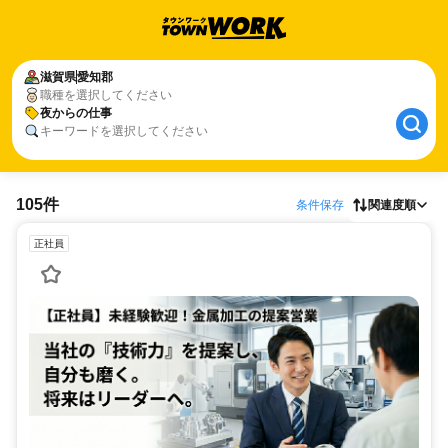
滋賀県
愛知郡
職種を選択してください
夜からの仕事
キーワードを選択してください
105件
条件保存
関連度順
正社員