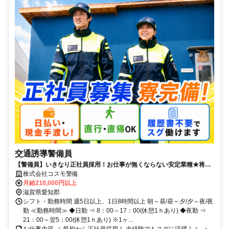
交通誘導警備員
【警備員】いきなり正社員採用！お仕事が無くならない安定業種★将来
は幹部候補も目指せる◎即日採用実施中！
株式会社コスモ警備
月給210,000円以上
滋賀県愛知郡
シフト・勤務時間 週5日以上、1日8時間以上 朝～昼/昼～夕/夕～夜/夜
勤 ≪勤務時間≫ ◆日勤 ⇒ 8：00～17：00(休憩1ｈあり) ◆夜勤 ⇒
21：00～翌5：00(休憩1ｈあり) ※1ヶ...