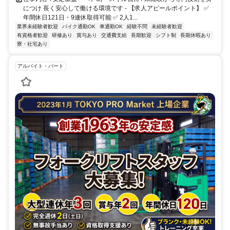
につけ 長く安心して働ける環境です - 【求人アピールポイント】 ✅
年間休日121日・9連休取得可能 ✅ 2人1...
業界未経験者歓迎
バイク通勤OK
車通勤OK
経験不問
未経験者歓迎
有資格者歓迎
研修あり
賞与あり
交通費支給
長期歓迎
シフト制
長期休暇あり
寮・社宅あり
アルバイト・パート