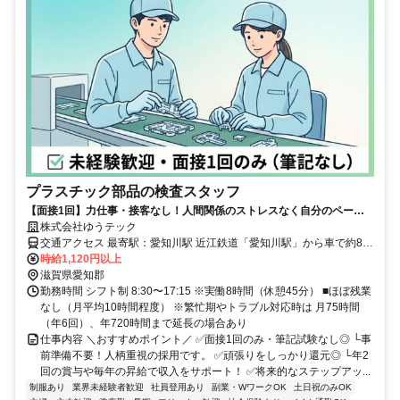
プラスチック部品の検査スタッフ
【面接1回】力仕事・接客なし！人間関係のストレスなく自分のペース
で働けます。 土日休み・年休120日・昇給・賞与年2回。安心して長く
株式会社ゆうテック
働ける好待遇◎
交通アクセス 最寄駅：愛知川駅 近江鉄道「愛知川駅」から車で約8分
時給1,120円以上
（徒歩30分） ■マイカー通勤OK ■無料駐車場あり
滋賀県愛知郡
勤務時間 シフト制 8:30〜17:15 ※実働8時間（休憩45分） ■ほぼ残業
なし（月平均10時間程度） ※繁忙期やトラブル対応時は 月75時間
（年6回）、年720時間まで延長の場合あり
仕事内容 ＼おすすめポイント／ ✅面接1回のみ・筆記試験なし◎ └事
前準備不要！人柄重視の採用です。 ✅頑張りをしっかり還元◎ └年2
回の賞与や毎年の昇給で収入をサポート！ ✅将来的なステップアッ...
制服あり
業界未経験者歓迎
社員登用あり
副業・WワークOK
土日祝のみOK