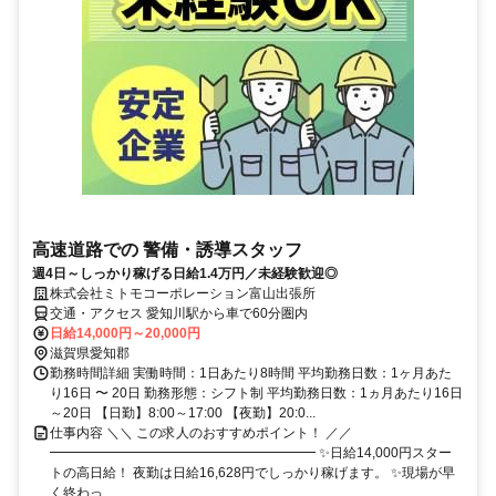
高速道路での 警備・誘導スタッフ
週4日～しっかり稼げる日給1.4万円／未経験歓迎◎
株式会社ミトモコーポレーション富山出張所
交通・アクセス 愛知川駅から車で60分圏内
日給14,000円～20,000円
滋賀県愛知郡
勤務時間詳細 実働時間：1日あたり8時間 平均勤務日数：1ヶ月あた
り16日 〜 20日 勤務形態：シフト制 平均勤務日数：1ヵ月あたり16日
～20日 【日勤】8:00～17:00 【夜勤】20:0...
仕事内容 ＼＼ この求人のおすすめポイント！ ／／
━━━━━━━━━━━━━━━━━━━━ ✨日給14,000円スター
トの高日給！ 夜勤は日給16,628円でしっかり稼げます。 ✨現場が早
く終わっ...