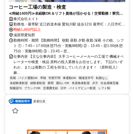
コーヒー工場の製造・検査
≪時給1400円≫未経験OK＆リフト資格が活かせる！交替勤務！寮完
備！車・バイク通勤もOK！
株式会社エイト
勤務地・最寄駅 近江鉄道本線 愛知川駅 徒歩12分 最寄IC：八日市IC
自転車、バイク、マイカー通勤OK (敷地内に無料駐車場あり)
時給1,400円以上
滋賀県愛知郡
勤務時間・期間 【勤務時間】 朝勤 昼勤 夕勤 夜勤 深夜 その他、シフ
ト ①：7:45～17:00(休憩75分・実働8時間) ②：15:45～翌1:00(休憩
75分・実働8時間) ③：23:45～翌...
仕事内容 【主な仕事内容】 大手コーヒーメーカーの工場で 機械オペ
レーターや検査・検品 原料の投入業務をお任せします。 下記のいず
れか、または複数の 工程を担当していただきます！ 《原料投入》
麻...
長期
バイク通勤OK
早朝
学歴不問
車通勤OK
職場見学可
転勤なし
未経験者歓迎
経験者歓迎
夜間
週払いOK
有資格者歓迎
夕方
社会保険完備
制服貸与
ブランクOK
交通費支給
日中
バイトデビュー歓迎
シフト制
派遣社員