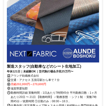
製造スタッフ(自動車などのシート生地加工)
年休121日｜未経験OK｜交代制の場合月収25万円〜
アウンデ紡織株式会社
交通・アクセス 五箇荘駅から車で７分
月給202,000円～270,600円
滋賀県愛知郡
勤務時間詳細 実働時間：1日あたり7時間45分 平均勤務日数：1ヶ月
あたり20日 〜 21日 【勤務時間】 ✅勤務形態 ・シフト制 ・実働7時
間45分 ✅就業時間 ①日勤のみ：08:00～16:3...
仕事内容 \ 安定基盤 × ペア制 × スキル習得 / 未経験から専門技術を身