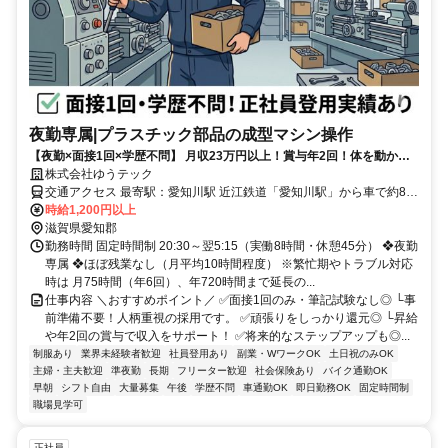
夜勤専属|プラスチック部品の成型マシン操作
【夜勤×面接1回×学歴不問】 月収23万円以上！賞与年2回！体を動かす
モクモク作業。 社員登用実績あり。完全土日休み・大型連休で私生活も
株式会社ゆうテック
充実◎
交通アクセス 最寄駅：愛知川駅 近江鉄道「愛知川駅」から車で約8分
（徒歩30分） ■マイカー通勤OK ■無料駐車場あり （ルートによる※
時給1,200円以上
事前にお問い合わせください）
滋賀県愛知郡
勤務時間 固定時間制 20:30～翌5:15（実働8時間・休憩45分） ❖夜勤
専属 ❖ほぼ残業なし（月平均10時間程度） ※繁忙期やトラブル対応
時は 月75時間（年6回）、年720時間まで延長の...
仕事内容 ＼おすすめポイント／ ✅面接1回のみ・筆記試験なし◎ └事
前準備不要！人柄重視の採用です。 ✅頑張りをしっかり還元◎ └昇給
や年2回の賞与で収入をサポート！ ✅将来的なステップアップも◎...
制服あり
業界未経験者歓迎
社員登用あり
副業・WワークOK
土日祝のみOK
主婦・主夫歓迎
準夜勤
長期
フリーター歓迎
社会保険あり
バイク通勤OK
早朝
シフト自由
大量募集
午後
学歴不問
車通勤OK
即日勤務OK
固定時間制
職場見学可
正社員