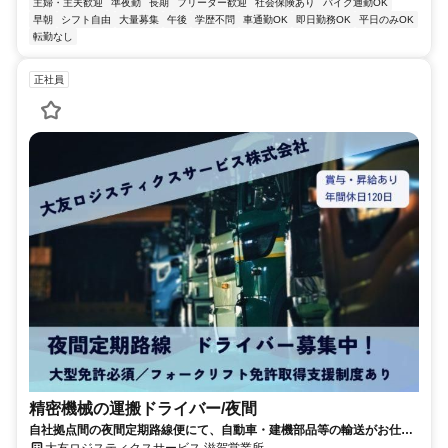
主婦・主夫歓迎
準夜勤
長期
フリーター歓迎
社会保険あり
バイク通勤OK
早朝
シフト自由
大量募集
午後
学歴不問
車通勤OK
即日勤務OK
平日のみOK
転勤なし
正社員
精密機械の運搬ドライバー/夜間
自社拠点間の夜間定期路線便にて、自動車・建機部品等の輸送がお仕事
｜電話応募OK！
大友ロジスティクスサービス 滋賀営業所