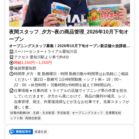
夜間スタッフ_夕方~夜の商品管理_2026年10月下旬オ
ープン
オープニングスタッフ募集！2026年10月下旬オープン新店舗☆放課後学
生◎品出し・陳列作業♪
スーパーセンタートライアル愛知川店
アクセス 愛知川駅より車で約4分
時給1,100円～1,350円
滋賀県愛知郡
時間帯 夕方・夜 勤務曜日・時間 勤務日数や時間帯はお気軽にご相談
ください！ 週2日～勤務可 1日4時間勤務 ＜シフト例＞ 18：00～
22：00 ＜休憩時間＞ 労働時間が6時間を超えて8時間以内...
仕事情報 ● 仕事内容 トライアルの店舗でイブニング帯の作業を担当
していただきます。夕方から夜にかけて、商品の陳列や補充、レジ、
在庫管理、発注、作業場清掃などが主なお仕事です。先輩スタッフが
優しく教...
扶養内勤務OK
主婦・主夫歓迎
学生歓迎
オープニングスタッフ
交通費支給
シフト制
高校生歓迎
派遣社員