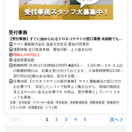
受付事務
【受付事務】すぐに始められるクロネコヤマトの窓口業務 未経験でも安
心 安定勤務で長く働ける【パート募集】
ヤマト運輸株式会社 滋賀主管支店 愛知川営業所
通勤情報 近江鉄道本線「愛知川駅」より徒歩12分
時給1,200円以上
滋賀県愛知郡
勤務時間 16:00-21:00/時給1200円 ■週4日～、１日5.0h～ＯＫ ※上記
の勤務時間のみ、応募を受け付けております。 ※深夜時間帯(22:00～
翌5:00)の記載がある場合、該当する勤...
仕事内容 【クロネコヤマトの受付事務】 ヤマト運輸拠点の窓口での
お仕事です。 安定したシフトで効率よく働きながら、地域の物流を
支えるやりがいあるお仕事です 今回は、受付事務としてパートスタ
ッフを募集 ...
主婦・主夫歓迎
フリーター歓迎
学生歓迎
未経験者歓迎
経験者歓迎
制服貸与
ブランクOK
交通費支給
シフト制
前へ
次へ
1
2
3
4
5