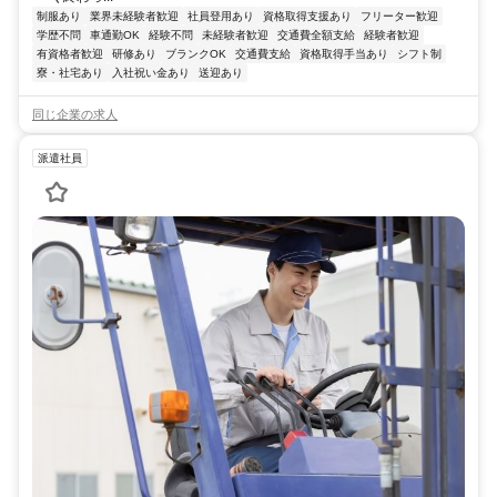
制服あり
業界未経験者歓迎
社員登用あり
資格取得支援あり
フリーター歓迎
学歴不問
車通勤OK
経験不問
未経験者歓迎
交通費全額支給
経験者歓迎
有資格者歓迎
研修あり
ブランクOK
交通費支給
資格取得手当あり
シフト制
寮・社宅あり
入社祝い金あり
送迎あり
同じ企業の求人
派遣社員