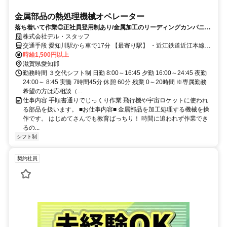
金属部品の熱処理機械オペレーター
落ち着いて作業◎正社員登用制あり/金属加工のリーディングカンパニー
でスキルアップ＆キャリアアップ目指そう！
株式会社デル・スタッフ
交通手段 愛知川駅から車で17分 【最寄り駅】 ・近江鉄道近江本線
「愛知川駅」
時給1,500円以上
滋賀県愛知郡
勤務時間 ３交代シフト制 日勤 8:00～16:45 夕勤 16:00～24:45 夜勤
24:00～ 8:45 実働 7時間45分 休憩 60分 残業 0～20時間 ※専属勤務
希望の方は応相談（...
仕事内容 手順書通りでじっくり作業 飛行機や宇宙ロケットに使われ
る部品を扱います。 ■お仕事内容■ 金属部品を加工処理する機械を操
作です。 はじめてさんでも教育ばっちり！ 時間に追われず作業でき
るの...
シフト制
契約社員