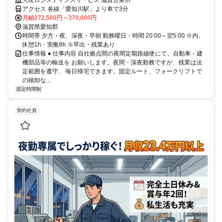
アクセス 各線「愛知川駅」より車で3分
月給272,500円～370,000円
滋賀県愛知郡
時間帯 夕方・夜、深夜・早朝 勤務曜日・時間 20:00～翌5:00 ※内、
休憩1h・実働8h ※早出・残業あり
仕事情報 ● 仕事内容 自社拠点間の夜間定期路線便にて、自動車・建
機部品等の輸送を お願いします。夜間・深夜勤務ですが、残業は法
定範囲を遵守、 毎日帰宅できます。固定ルート、フォークリフトで
の積卸な...
固定時間制
契約社員