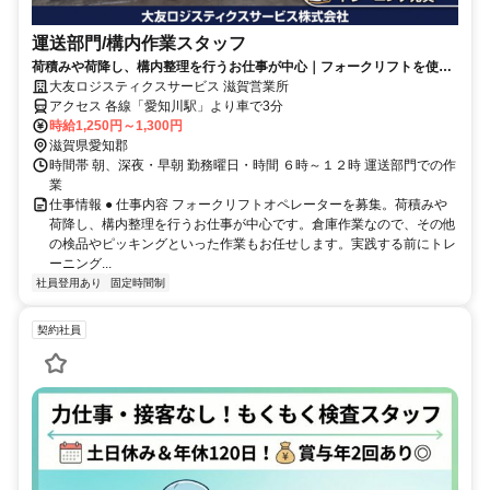
運送部門/構内作業スタッフ
荷積みや荷降し、構内整理を行うお仕事が中心｜フォークリフトを使用
｜自分のペースで働けます
大友ロジスティクスサービス 滋賀営業所
アクセス 各線「愛知川駅」より車で3分
時給1,250円～1,300円
滋賀県愛知郡
時間帯 朝、深夜・早朝 勤務曜日・時間 ６時～１２時 運送部門での作
業
仕事情報 ● 仕事内容 フォークリフトオペレーターを募集。荷積みや
荷降し、構内整理を行うお仕事が中心です。倉庫作業なので、その他
の検品やピッキングといった作業もお任せします。実践する前にトレ
ーニング...
社員登用あり
固定時間制
契約社員