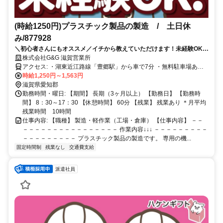
(時給1250円)プラスチック製品の製造 / 土日休
み/877928
＼初心者さんにもオススメ／イチから教えていただけます！未経験OKの
工場で一緒に働きましょう！
株式会社G&G 滋賀営業所
アクセス: ・湖東近江路線「豊郷駅」から車で7分 ・無料駐車場あり➔
マイカー通勤OK ・交通費（ガソリン代）支給あり／規定 車通勤OK
時給1,250円～1,563円
滋賀県愛知郡
勤務時間・曜日: 【期間】 長期（3ヶ月以上） 【勤務日】 【勤務時
間】 8：30～17：30 【休憩時間】 60分 【残業】 残業あり ＊月平均
残業時間 10時間
仕事内容: 【職種】 製造・軽作業（工場・倉庫） 【仕事内容】 －－
－－－－－－－－－－－－－－－－ 作業内容↓↓↓ －－－－－－－－－
－－－－－－－－－ プラスチック製品の製造です。 専用の機...
固定時間制
残業なし
交通費支給
派遣社員