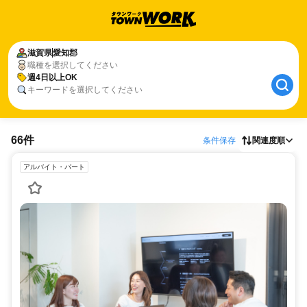
滋賀県
愛知郡
職種を選択してください
週4日以上OK
キーワードを選択してください
66件
条件保存
関連度順
アルバイト・パート