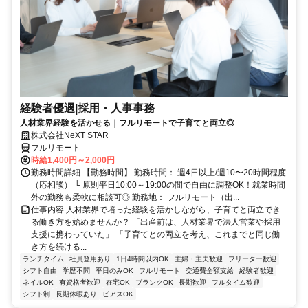
経験者優遇|採用・人事事務
人材業界経験を活かせる｜フルリモートで子育てと両立◎
株式会社NeXT STAR
フルリモート
時給1,400円～2,000円
勤務時間詳細 【勤務時間】 勤務時間： 週4日以上/週10〜20時間程度
（応相談） └ 原則平日10:00～19:00の間で自由に調整OK！就業時間
外の勤務も柔軟に相談可◎ 勤務地： フルリモート（出...
仕事内容 人材業界で培った経験を活かしながら、子育てと両立でき
る働き方を始めませんか？ 「出産前は、人材業界で法人営業や採用
支援に携わっていた」 「子育てとの両立を考え、これまでと同じ働
き方を続ける...
ランチタイム
社員登用あり
1日4時間以内OK
主婦・主夫歓迎
フリーター歓迎
シフト自由
学歴不問
平日のみOK
フルリモート
交通費全額支給
経験者歓迎
ネイルOK
有資格者歓迎
在宅OK
ブランクOK
長期歓迎
フルタイム歓迎
シフト制
長期休暇あり
ピアスOK