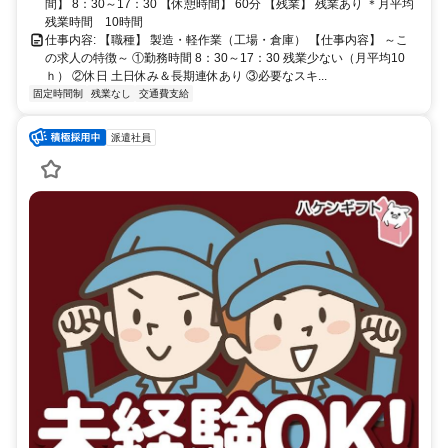
間】 8：30～17：30 【休憩時間】 60分 【残業】 残業あり ＊月平均
残業時間 10時間
仕事内容: 【職種】 製造・軽作業（工場・倉庫） 【仕事内容】 ～こ
の求人の特徴～ ①勤務時間 8：30～17：30 残業少ない（月平均10
ｈ） ②休日 土日休み＆長期連休あり ③必要なスキ...
固定時間制
残業なし
交通費支給
派遣社員