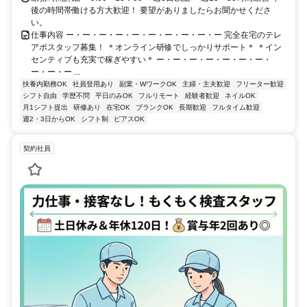
後の時間帯働ける方大歓迎！ 要望がありましたらお聞かせくださ
い。
仕事内容 ー・ー・ー・ー・ー・ー・ー・ー・ー・ー 完全在宅のテレ
アポスタッフ募集！ ＊オンライン研修でしっかりサポート＊ ＊イン
センティブも充実で稼ぎやすい＊ ー・ー・ー・ー・ー・ー・ー・
ー・ー・ー ...
扶養内勤務OK
社員登用あり
副業・WワークOK
主婦・主夫歓迎
フリーター歓迎
シフト自由
学歴不問
平日のみOK
フルリモート
経験者歓迎
ネイルOK
月1シフト提出
研修あり
在宅OK
ブランクOK
長期歓迎
フルタイム歓迎
週2・3日からOK
シフト制
ピアスOK
契約社員