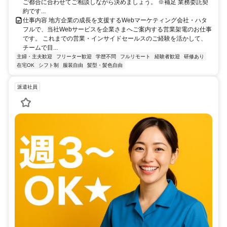
ご都合に合わせてご相談しながら決めましょう。 ※補足 業務委託契
約です...
仕事内容 地方企業の成長を支援するWebマーケティング会社・ハタ
フルで、当社Webサービスを企業さまへご案内する営業架電のお仕事
です。 これまでの営業・インサイドセールスのご経験を活かして、
チームで目...
主婦・主夫歓迎
フリーター歓迎
学歴不問
フルリモート
経験者歓迎
研修あり
在宅OK
シフト制
服装自由
髪型・髪色自由
派遣社員