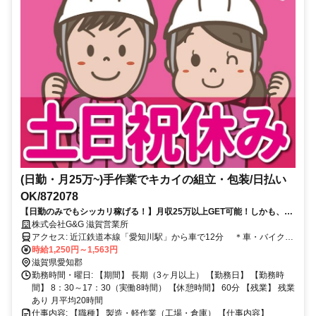
(日勤・月25万~)手作業でキカイの組立・包装/日払い
OK/872078
【日勤のみでもシッカリ稼げる！】月収25万以上GET可能！しかも、う
れしい土日祝休み～＊
株式会社G&G 滋賀営業所
アクセス: 近江鉄道本線「愛知川駅」から車で12分 ＊車・バイク・
自転車通勤OK ＊無料駐車場完備 車通勤OK,バイク通勤OK
時給1,250円～1,563円
滋賀県愛知郡
勤務時間・曜日: 【期間】 長期（3ヶ月以上） 【勤務日】 【勤務時
間】 8：30～17：30（実働8時間） 【休憩時間】 60分 【残業】 残業
あり 月平均20時間
仕事内容: 【職種】 製造・軽作業（工場・倉庫） 【仕事内容】