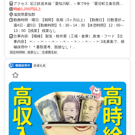
アクセス: 近江鉄道本線「愛知川駅」～車で9分 「愛荘町立秦荘西小
学校」～車で5分 （車・バイク・自転車通勤可 / 無料Pあり） 車通勤
時給1,200円以上
OK,バイク通勤OK
滋賀県愛知郡
勤務時間・曜日: 【期間】 長期（3ヶ月以上） 【勤務日】 日数選択→
週4日・週5日 【勤務時間】 5：30～14：30 【休憩時間】 12：00～
13：00 【残業】 残業なし
仕事内容: 【職種】 製造・軽作業（工場・倉庫）,飲食・フード 【仕
事内容】 :+:－－:+:－－:+:－－:+:－－:+:－－:+:－－:+: 3名募集で、積
極採用中！ ＊書類選考、面接なし！...
固定時間制
残業なし
交通費支給
派遣社員