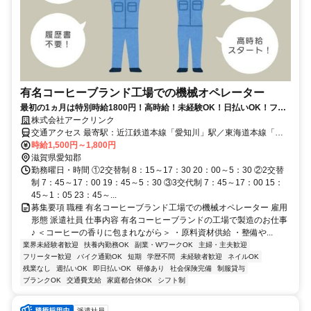
有名コーヒーブランド工場での機械オペレーター
最初の1ヵ月は特別時給1800円！高時給！未経験OK！日払いOK！フル
タイム勤務でしっかり稼げる！
株式会社アークリンク
交通アクセス 最寄駅：近江鉄道本線「愛知川」駅／東海道本線「稲
枝」駅／東海道本線「能登川」駅
時給1,500円～1,800円
滋賀県愛知郡
勤務曜日・時間 ①2交替制 8：15～17：30 20：00～5：30 ②2交替
制 7：45～17：00 19：45～5：30 ③3交代制 7：45～17：00 15：
45～1：05 23：45～...
募集要項 職種 有名コーヒーブランド工場での機械オペレーター 雇用
形態 派遣社員 仕事内容 有名コーヒーブランドの工場で製造のお仕事
♪ ＜コーヒーの香りに包まれながら＞ ・原料資材供給 ・整備や...
業界未経験者歓迎
扶養内勤務OK
副業・WワークOK
主婦・主夫歓迎
フリーター歓迎
バイク通勤OK
短期
学歴不問
未経験者歓迎
ネイルOK
残業なし
週払いOK
即日払いOK
研修あり
社会保険完備
制服貸与
ブランクOK
交通費支給
家庭都合休OK
シフト制
派遣社員