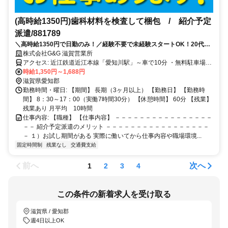
(高時給1350円)歯科材料を検査して梱包 / 紹介予定
派遣/881789
＼高時給1350円で日勤のみ！／経験不要で未経験スタートOK！20代～
40代の男性活躍中です＊＊
株式会社G&G 滋賀営業所
アクセス: 近江鉄道近江本線「愛知川駅」～車で10分 ・無料駐車場あ
り 車通勤OK,バイク通勤OK
時給1,350円～1,688円
滋賀県愛知郡
勤務時間・曜日: 【期間】 長期（3ヶ月以上） 【勤務日】 【勤務時
間】 8：30～17：00（実働7時間30分） 【休憩時間】 60分 【残業】
残業あり 月平均 10時間
仕事内容: 【職種】 【仕事内容】 －－－－－－－－－－－－－－－－
－－ 紹介予定派遣のメリット －－－－－－－－－－－－－－－－－
－ １）お試し期間がある 実際に働いてから仕事内容や職場環境...
固定時間制
残業なし
交通費支給
前へ
次へ
1
2
3
4
この条件の新着求人を受け取る
滋賀県 / 愛知郡
週4日以上OK