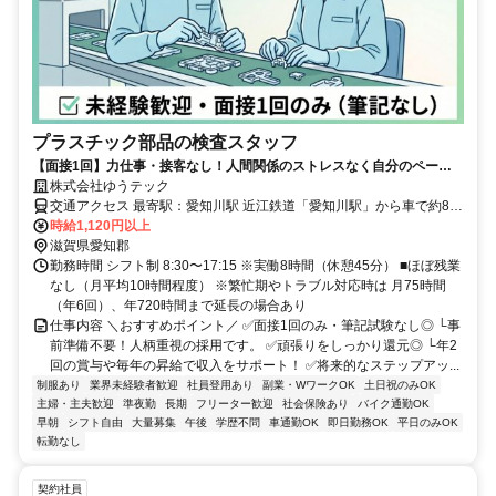
プラスチック部品の検査スタッフ
【面接1回】力仕事・接客なし！人間関係のストレスなく自分のペース
で働けます。 土日休み・年休120日・昇給・賞与年2回。安心して長く
株式会社ゆうテック
働ける好待遇◎
交通アクセス 最寄駅：愛知川駅 近江鉄道「愛知川駅」から車で約8分
時給1,120円以上
（徒歩30分） ■マイカー通勤OK ■無料駐車場あり
滋賀県愛知郡
勤務時間 シフト制 8:30〜17:15 ※実働8時間（休憩45分） ■ほぼ残業
なし（月平均10時間程度） ※繁忙期やトラブル対応時は 月75時間
（年6回）、年720時間まで延長の場合あり
仕事内容 ＼おすすめポイント／ ✅面接1回のみ・筆記試験なし◎ └事
前準備不要！人柄重視の採用です。 ✅頑張りをしっかり還元◎ └年2
回の賞与や毎年の昇給で収入をサポート！ ✅将来的なステップアッ...
制服あり
業界未経験者歓迎
社員登用あり
副業・WワークOK
土日祝のみOK
主婦・主夫歓迎
準夜勤
長期
フリーター歓迎
社会保険あり
バイク通勤OK
早朝
シフト自由
大量募集
午後
学歴不問
車通勤OK
即日勤務OK
平日のみOK
転勤なし
契約社員