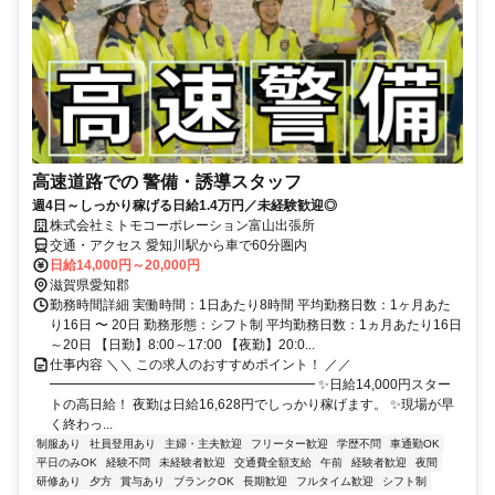
高速道路での 警備・誘導スタッフ
週4日～しっかり稼げる日給1.4万円／未経験歓迎◎
株式会社ミトモコーポレーション富山出張所
交通・アクセス 愛知川駅から車で60分圏内
日給14,000円～20,000円
滋賀県愛知郡
勤務時間詳細 実働時間：1日あたり8時間 平均勤務日数：1ヶ月あた
り16日 〜 20日 勤務形態：シフト制 平均勤務日数：1ヵ月あたり16日
～20日 【日勤】8:00～17:00 【夜勤】20:0...
仕事内容 ＼＼ この求人のおすすめポイント！ ／／
━━━━━━━━━━━━━━━━━━━━ ✨日給14,000円スター
トの高日給！ 夜勤は日給16,628円でしっかり稼げます。 ✨現場が早
く終わっ...
制服あり
社員登用あり
主婦・主夫歓迎
フリーター歓迎
学歴不問
車通勤OK
平日のみOK
経験不問
未経験者歓迎
交通費全額支給
午前
経験者歓迎
夜間
研修あり
夕方
賞与あり
ブランクOK
長期歓迎
フルタイム歓迎
シフト制