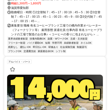
枝」駅／東海道本線「能登川」駅
時給1,300円～1,800円
滋賀県愛知郡
勤務曜日・時間 ①2交替制 7：45～17：00 19：45～5：30 ②3交替
制 7：45～17：00 15：45～1：00 23：45～9：00 ③3交代制 7：45
～17：00 15：45～...
募集要項 職種 有名コーヒーブランド工場での構内作業オペレーター
（フォークリフト等） 雇用形態 派遣社員 仕事内容 有名コーヒーブラ
ンドの工場で製造のお仕事♪ ＜コーヒーの香りに包まれながら＞ ...
業界未経験者歓迎
扶養内勤務OK
副業・WワークOK
主婦・主夫歓迎
フリーター歓迎
バイク通勤OK
短期
学歴不問
未経験者歓迎
ネイルOK
残業なし
週払いOK
即日払いOK
研修あり
社会保険完備
制服貸与
ブランクOK
交通費支給
家庭都合休OK
シフト制
アルバイト・パート