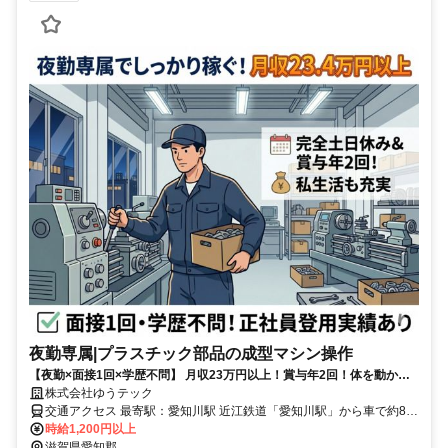
夜勤専属|プラスチック部品の成型マシン操作
【夜勤×面接1回×学歴不問】 月収23万円以上！賞与年2回！体を動かす
モクモク作業。 社員登用実績あり。完全土日休み・大型連休で私生活も
株式会社ゆうテック
充実◎
交通アクセス 最寄駅：愛知川駅 近江鉄道「愛知川駅」から車で約8分
（徒歩30分） ■マイカー通勤OK ■無料駐車場あり （ルートによる※
時給1,200円以上
事前にお問い合わせください）
滋賀県愛知郡