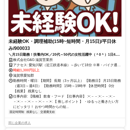
未経験OK・調理補助(15時~短時間・月15日)/平日休
み/900033
＼月15日勤務！扶養内OK／20代～50代の女性活躍中（＾0＾）1日4.5
ｈの短時間パート！
株式会社G&G 滋賀営業所
アクセス: 愛知川駅（近江鉄道本線）～歩いて18分 ※車・バイク通勤
OK！無料Pあり 車通勤OK,バイク通勤OK,公共交通機関で通える,駅か
時給1,300円以上
ら近い
滋賀県愛知郡
勤務時間・曜日: 【期間】 長期（3ヶ月以上） 【勤務日】 月15日勤務
（週3日～週4日） 【勤務時間】 15時～19時半 【休憩時間】 0分
【残業】 残業なし
仕事内容: 【職種】 飲食・フード 【仕事内容】 :+:－－:+:－－:+:－
－:+:－－:+:－－:+:－－:+: 【 推しポイント 】 ・ゆるっと働きたい方
にピッタリ！ おやつ時間からの短...
固定時間制
残業なし
交通費支給
同じ企業の求人