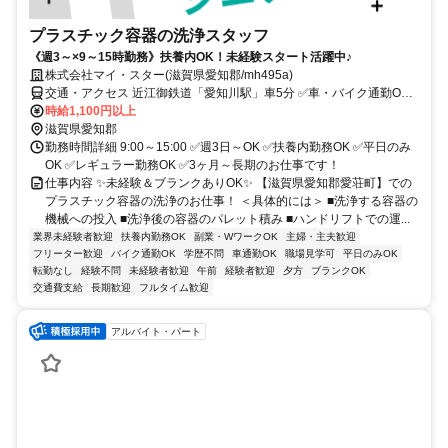
プラスチック容器の洗浄スタッフ
《週3～×9～15時勤務》扶養内OK！未経験スタート活躍中♪
株式会社マイ・スター(滋賀県愛知郡/mh495a)
交通・アクセス 近江御鉄道「愛知川駅」車5分 ✅車・バイク通勤OK
✅交通費規定支給
時給1,100円以上
滋賀県愛知郡
勤務時間詳細 9:00～15:00 ✅週3日～OK ✅扶養内勤務OK ✅平日のみ
OK ✅レギュラー勤務OK ✅3ヶ月～長期のお仕事です！
仕事内容 ✨未経験＆ブランクありOK✨ 【滋賀県愛知郡愛荘町】での
プラスチック容器の洗浄のお仕事！ ＜具体的には＞ ■洗浄する容器の
機械への投入 ■洗浄後の容器のパレット積み ■ハンドリフトでの運...
業界未経験者歓迎
扶養内勤務OK
副業・WワークOK
主婦・主夫歓迎
フリーター歓迎
バイク通勤OK
学歴不問
車通勤OK
職場見学可
平日のみOK
転勤なし
経験不問
未経験者歓迎
午前
経験者歓迎
夕方
ブランクOK
交通費支給
長期歓迎
フルタイム歓迎
アルバイト・パート