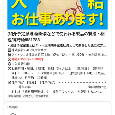
(紹介予定派遣)歯医者などで使われる製品の製造・梱
包/高時給/881788
＜紹介予定派遣とは？＞一定期間を派遣社員として勤務した後に双方合
意のもと直接雇用されることです。
株式会社G&G 滋賀営業所
アクセス: 近江鉄道近江本線「愛知川駅」～車で10分 ・無料駐車場あ
り 車通勤OK,バイク通勤OK
時給1,350円～1,688円
滋賀県愛知郡
勤務時間・曜日: 【期間】 長期（3ヶ月以上） 【勤務日】 【勤務時
間】 8：30～17：00（実働7時間30分） 【休憩時間】 60分 【残業】
残業あり 月平均 10時間
仕事内容: 【職種】 【仕事内容】 －－－－－－－－－－－－－－－－
－－ 募集内容 －－－－－－－－－－－－－－－－－－ 歯科治療に使
われる 「歯科用埋没材」や「歯科用ワックス」を 製造するお仕...
固定時間制
残業なし
交通費支給
業務委託