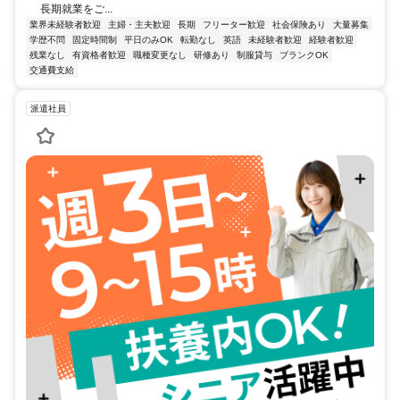
長期就業をご...
業界未経験者歓迎
主婦・主夫歓迎
長期
フリーター歓迎
社会保険あり
大量募集
学歴不問
固定時間制
平日のみOK
転勤なし
英語
未経験者歓迎
経験者歓迎
残業なし
有資格者歓迎
職種変更なし
研修あり
制服貸与
ブランクOK
交通費支給
派遣社員