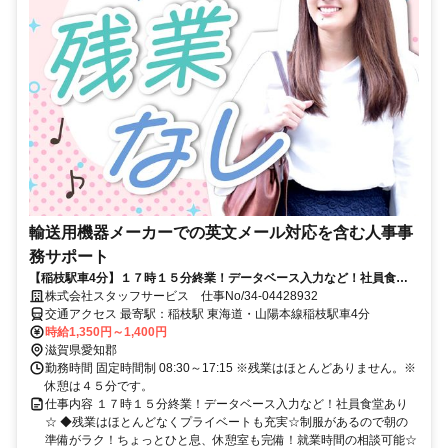
輸送用機器メーカーでの英文メール対応を含む人事事
務サポート
【稲枝駅車4分】１７時１５分終業！データベース入力など！社員食堂
あり☆
株式会社スタッフサービス 仕事No/34-04428932
交通アクセス 最寄駅：稲枝駅 東海道・山陽本線稲枝駅車4分
時給1,350円～1,400円
滋賀県愛知郡
勤務時間 固定時間制 08:30～17:15 ※残業はほとんどありません。※
休憩は４５分です。
仕事内容 １７時１５分終業！データベース入力など！社員食堂あり
☆ ◆残業はほとんどなくプライベートも充実☆制服があるので朝の
準備がラク！ちょっとひと息、休憩室も完備！就業時間の相談可能☆