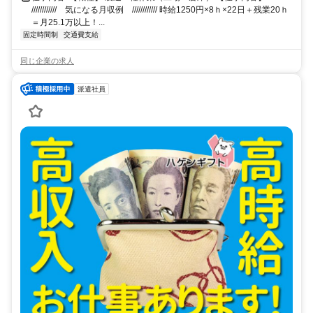
//////////// 気になる月収例 //////////// 時給1250円×8ｈ×22日＋残業20ｈ
＝月25.1万以上！...
固定時間制
交通費支給
同じ企業の求人
派遣社員