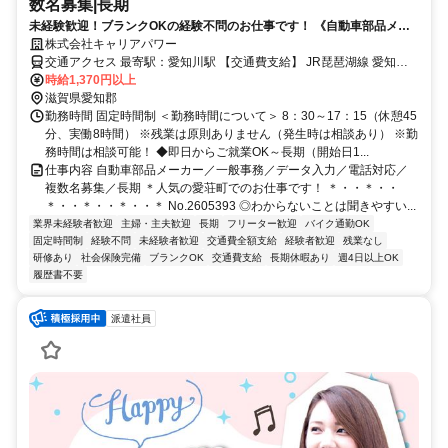
数名募集|長期
未経験歓迎！ブランクOKの経験不問のお仕事です！ 《自動車部品メー
カー》１日８時間のフルタイム★事務スキルＵＰ
株式会社キャリアパワー
交通アクセス 最寄駅：愛知川駅 【交通費支給】 JR琵琶湖線 愛知川
駅 バス15分 JR東海道線 能登川駅 バス19分 近江鉄道本線 五箇荘駅
時給1,370円以上
車9分
滋賀県愛知郡
勤務時間 固定時間制 ＜勤務時間について＞ 8：30～17：15（休憩45
分、実働8時間） ※残業は原則ありません（発生時は相談あり） ※勤
務時間は相談可能！ ◆即日からご就業OK～長期（開始日1...
仕事内容 自動車部品メーカー／一般事務／データ入力／電話対応／
複数名募集／長期 ＊人気の愛荘町でのお仕事です！ ＊・・＊・・
＊・・＊・・＊・・＊ No.2605393 ◎わからないことは聞きやすい...
業界未経験者歓迎
主婦・主夫歓迎
長期
フリーター歓迎
バイク通勤OK
固定時間制
経験不問
未経験者歓迎
交通費全額支給
経験者歓迎
残業なし
研修あり
社会保険完備
ブランクOK
交通費支給
長期休暇あり
週4日以上OK
履歴書不要
派遣社員