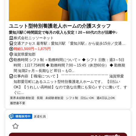
ユニット型特別養護老人ホームの介護スタッフ
愛知川駅◇時間固定で毎月の収入も安定！20～60代の方が活躍中♪
株式会社ニッソーネット
交通アクセス 最寄駅：愛知川駅 「愛知川駅」から徒歩15分／交通費
全額支給
時給1,500円～1,875円
滋賀県愛知郡
勤務時間 シフト制 ＜勤務時間について＞ ◆ シフト 日数：週3～5日
時間：1日7.75時間 ◆ 勤務時間 7:00～15:45（休憩60分） ◆ 勤務期
間 短期2ヶ月～長期など 即日～もO...
仕事内容 【 職場について 】 ￣￣￣￣￣￣￣￣￣￣￣￣￣ 滋賀県愛
知郡愛荘町にあるユニット型特別養護老人ホームです。 【日払い
OK】【うれしい高時給】なので急な出費にも安心♪ すぐに働いて、す
ぐに...
業界未経験者歓迎
長期
未経験者歓迎
シフト制
日払いOK
週4日以上OK
履歴書不要
派遣社員