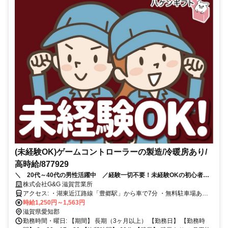
(未経験OK)ゲームコントローラーの製造/冷暖房あり/
高時給/877929
＼ 20代～40代の男性活躍中 ／経験一切不要！未経験OKの初心者さ
ん向け工場＊
株式会社G&G 滋賀営業所
アクセス: ・湖東近江路線「豊郷駅」から車で7分 ・無料駐車場あり➔
マイカー通勤OK ・交通費（ガソリン代）支給あり／規定 車通勤OK
時給1,250円～1,563円
滋賀県愛知郡
勤務時間・曜日: 【期間】 長期（3ヶ月以上） 【勤務日】 【勤務時