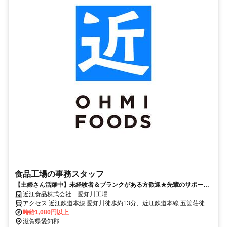
食品工場の事務スタッフ
【主婦さん活躍中】未経験者＆ブランクがある方歓迎★先輩のサポート
もあるので安心です！
近江食品株式会社 愛知川工場
アクセス 近江鉄道本線 愛知川徒歩約13分、近江鉄道本線 五箇荘徒歩
約30分、近江鉄道本線 豊郷（滋賀県）徒歩約52分
時給1,080円以上
滋賀県愛知郡