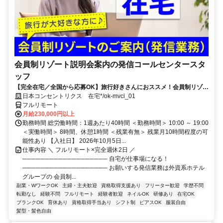
会員制リゾート説明会案内の発信コールセンタースタ
ッフ
【完全在宅／全国から応募OK】旅行好きさんにおススメ！会員制リゾー
トのご案内×テレワーク・リモートワーク◎月収34万円以上も可能！
日本コンセントリクス 在宅*/ok-mvci_01
フルリモート
月給230,000円以上
勤務時間 総労働時間：1週あたり40時間 ＜勤務時間＞ 10:00 ～ 19:00
＜実働時間＞ 8時間、休憩1時間 ＜残業有無＞ 残業月10時間程度の可
能性あり 【入社日】 2026年10月5日...
仕事内容 ＼ フルリモート×完全週休2日 ／
─────────────────── 自宅が仕事場になる！
─────────────────── お願いする発信業務は外資系ホテル
グループの 会員制...
副業・WワークOK
主婦・主夫歓迎
資格取得支援あり
フリーター歓迎
学歴不問
転勤なし
経験不問
フルリモート
経験者歓迎
ネイルOK
研修あり
在宅OK
ブランクOK
育休あり
資格取得手当あり
シフト制
ピアスOK
服装自由
髪型・髪色自由