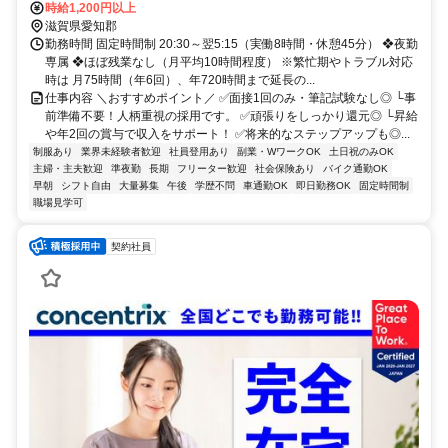
（徒歩30分） ■マイカー通勤OK ■無料駐車場あり （ルートによる※
時給1,200円以上
事前にお問い合わせください）
滋賀県愛知郡
勤務時間 固定時間制 20:30～翌5:15（実働8時間・休憩45分） ❖夜勤
専属 ❖ほぼ残業なし（月平均10時間程度） ※繁忙期やトラブル対応
時は 月75時間（年6回）、年720時間まで延長の...
仕事内容 ＼おすすめポイント／ ✅面接1回のみ・筆記試験なし◎ └事
前準備不要！人柄重視の採用です。 ✅頑張りをしっかり還元◎ └昇給
や年2回の賞与で収入をサポート！ ✅将来的なステップアップも◎...
制服あり
業界未経験者歓迎
社員登用あり
副業・WワークOK
土日祝のみOK
主婦・主夫歓迎
準夜勤
長期
フリーター歓迎
社会保険あり
バイク通勤OK
早朝
シフト自由
大量募集
午後
学歴不問
車通勤OK
即日勤務OK
固定時間制
職場見学可
契約社員