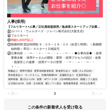
人事(採用)
【フルリモート×人事／正社員前提採用／急成長スタートアップ企業／
英語】Robert Walters
ロバート・ウォルターズ・ジャパン株式会社(大阪支店)
フルリモート
時給1,800円以上
勤務時間 固定時間制 ９：００～１８：００（休憩１時間） ＜勤務開
始時期＞ 即日～ ※スタート日相談可
仕事内容 ・・ー・・＋・・ー・・＋・・ー・・ ◆仕事内容◆ ・採用
業務全般 ・採用チャネルの開拓・運用 ・採用プロセスの設計・改善
・面接官との連携 ・採用データの管理 ・・ー・・＋・・ー・・
＋・...
制服あり
標準中国語
業界未経験者歓迎
飲食割引あり
短期（3ヵ月以内）
育休延長あり
ランチタイム
扶養内勤務OK
店舗割引あり
社員登用あり
無料研修
週1日からOK
副業・WワークOK
1日4時間以内OK
隔週シフト提出
土日祝のみOK
主婦・主夫歓迎
週1シフト提出
無期雇用派遣
60代も応募可
前へ
次へ
1
この条件の新着求人を受け取る