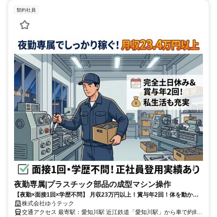
契約社員
夜勤専属|プラスチック部品の成型マシン操作
【夜勤×面接1回×学歴不問】 月収23万円以上！賞与年2回！体を動かす
モクモク作業。 社員登用実績あり。完全土日休み・大型連休で私生活も
株式会社ゆうテック
充実◎
交通アクセス 最寄駅：愛知川駅 近江鉄道「愛知川駅」から車で約8分