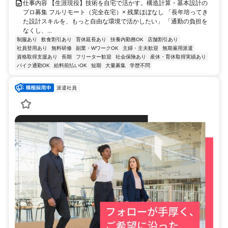
仕事内容 【生涯現役】技術を自宅で活かす。構造計算・基本設計の
プロ募集 フルリモート（完全在宅）× 残業ほぼなし 「長年培ってき
た設計スキルを、もっと自由な環境で活かしたい」 「通勤の負担を
なくし、...
制服あり
飲食割引あり
育休延長あり
扶養内勤務OK
店舗割引あり
社員登用あり
無料研修
副業・WワークOK
主婦・主夫歓迎
無期雇用派遣
資格取得支援あり
長期
フリーター歓迎
社会保険あり
産休・育休取得実績あり
バイク通勤OK
給料前払いOK
短期
大量募集
学歴不問
派遣社員