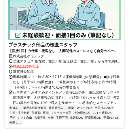
プラスチック部品の検査スタッフ
【面接1回】力仕事・接客なし！人間関係のストレスなく自分のペース
で働けます。 土日休み・年休120日・昇給・賞与年2回。安心して長く
株式会社ゆうテック
働ける好待遇◎
交通アクセス 最寄駅：愛知川駅 近江鉄道「愛知川駅」から車で約8分
時給1,120円以上
（徒歩30分） ■マイカー通勤OK ■無料駐車場あり
滋賀県愛知郡
勤務時間 シフト制 8:30〜17:15 ※実働8時間（休憩45分） ■ほぼ残業
なし（月平均10時間程度） ※繁忙期やトラブル対応時は 月75時間
（年6回）、年720時間まで延長の場合あり
仕事内容 ＼おすすめポイント／ ✅面接1回のみ・筆記試験なし◎ └事
前準備不要！人柄重視の採用です。 ✅頑張りをしっかり還元◎ └年2
回の賞与や毎年の昇給で収入をサポート！ ✅将来的なステップアッ...
制服あり
業界未経験者歓迎
社員登用あり
副業・WワークOK
土日祝のみOK
主婦・主夫歓迎
準夜勤
長期
フリーター歓迎
社会保険あり
バイク通勤OK
早朝
シフト自由
大量募集
午後
学歴不問
車通勤OK
即日勤務OK
平日のみOK
転勤なし