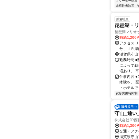
フリーター歓迎
未経験者歓迎
派遣社員
琵琶湖・
琵琶湖マリオ
時給1,200
アクセス 
分、ＪＲ湖西
滋賀県守山
勤務時間 
によって勤
増あり。 平
仕事内容 
体験を。 
トホテルです。
変形労働時間制
守山_通い
株式会社JR西
時給1,30
交通・アク
滋賀県守山