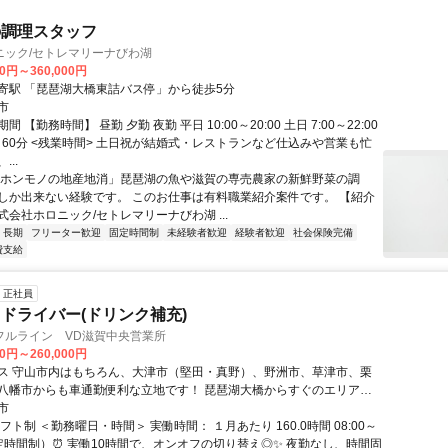
の調理スタッフ
ニック/セトレマリーナびわ湖
00円～360,000円
寄駅 「琵琶湖大橋東詰バス停」から徒歩5分
市
 【勤務時間】 昼勤 夕勤 夜勤 平日 10:00～20:00 土日 7:00～22:00
> 60分 <残業時間> 土日祝が結婚式・レストランなど仕込みや営業も忙
..
「ホンモノの地産地消」琵琶湖の魚や滋賀の専売農家の新鮮野菜の調
しか出来ない経験です。 このお仕事は有料職業紹介案件です。 【紹介
会社ホロニック/セトレマリーナびわ湖 ...
長期
フリーター歓迎
固定時間制
未経験者歓迎
経験者歓迎
社会保険完備
費支給
正社員
ドライバー(ドリンク補充)
フルライン VD滋賀中央営業所
00円～260,000円
ス 守山市内はもちろん、大津市（堅田・真野）、野洲市、草津市、栗
八幡市からも車通勤便利な立地です！ 琵琶湖大橋からすぐのエリアな
からの通勤者も多数活躍中です。
市
フト制 ＜勤務曜日・時間＞ 実働時間： １月あたり 160.0時間 08:00～
（固定時間制）⏰ 実働10時間で、オンオフの切り替え◎✨ 夜勤なし、時間固