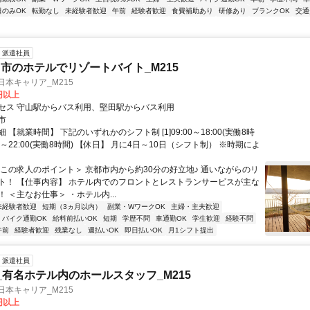
日のみOK
転勤なし
未経験者歓迎
午前
経験者歓迎
食費補助あり
研修あり
ブランクOK
交通
派遣社員
市のホテルでリゾートバイト_M215
日本キャリア_M215
0円以上
セス 守山駅からバス利用、堅田駅からバス利用
市
 【就業時間】 下記のいずれかのシフト制 [1]09:00～18:00(実働8時
3:00～22:00(実働8時間) 【休日】 月に4日～10日（シフト制） ※時期によ
＜この求人のポイント＞ 京都市内から約30分の好立地♪ 通いながらのリ
ト！ 【仕事内容】 ホテル内でのフロントとレストランサービスが主な
 ＜主なお仕事＞ ・ホテル内...
未経験者歓迎
短期（3ヵ月以内）
副業・WワークOK
主婦・主夫歓迎
バイク通勤OK
給料前払いOK
短期
学歴不問
車通勤OK
学生歓迎
経験不問
午前
経験者歓迎
残業なし
週払いOK
即日払いOK
月1シフト提出
派遣社員
_有名ホテル内のホールスタッフ_M215
日本キャリア_M215
0円以上