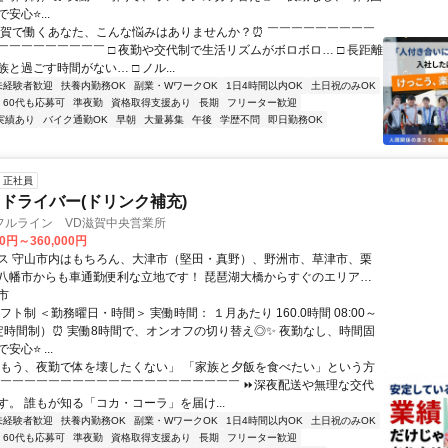
安心⭐...
滋賀で働くあなた、こんな悩みはありませんか？⏰ ￣￣￣￣￣￣￣￣￣
￣￣￣￣￣￣￣￣￣ □ 夜勤や交代制で生活リズムがボロボロ… □ 長距離
と過ごす時間がない… □ ノル...
未経験者歓迎
扶養内勤務OK
副業・WワークOK
1日4時間以内OK
土日祝のみOK
60代も応募可
準夜勤
資格取得支援あり
長期
フリーター歓迎
実績あり
バイク通勤OK
早朝
大量募集
午後
学歴不問
即日勤務OK
正社員
ドライバー(ドリンク補充)
フルライン VD滋賀中央営業所
00円～360,000円
ス 守山市内はもちろん、大津市（堅田・真野）、野洲市、草津市、栗
八幡市からも車通勤便利な立地です！ 琵琶湖大橋からすぐのエリアな
からの通勤者も多数活躍中です。
市
フト制 ＜勤務曜日・時間＞ 実働時間： １月あたり 160.0時間 08:00～
（固定時間制）⏰ 実働8時間で、オンオフの切り替え◎✨ 夜勤なし、時間固
心⭐ ...
「もう、夜勤で体を壊したくない」 「家族と夕飯を食べたい」という方
￣￣￣￣￣￣￣￣￣￣￣￣￣￣￣￣￣￣￣￣￣ ⏩深夜配送や無理な交代
す。 誰もが知る「コカ・コーラ」を届け...
未経験者歓迎
扶養内勤務OK
副業・WワークOK
1日4時間以内OK
土日祝のみOK
60代も応募可
準夜勤
資格取得支援あり
長期
フリーター歓迎