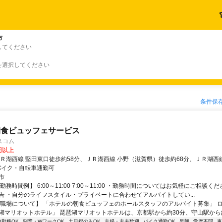
市
してください
を選択してください
条件保
朝食ビュッフェサービス
スコム
0円以上
ＪＲ湖西線 堅田東口徒歩約58分、ＪＲ湖西線 小野（滋賀県）徒歩約68分、ＪＲ湖西
・バイク・自転車通勤可
市
勤務時間例】 6:00～11:00 7:00～11:00 ・勤務時間についてはお気軽にご相談く
告 ・自分のライフスタイル・プライベートに合わせてアルバイトしてい...
【職場について】 「ホテルの朝食ビュッフェのホールスタッフのアルバイト募集」 
湖マリオットホテル」 琵琶湖マリオットホテルは、京都駅から約30分、守山駅から約4
内勤務OK
副業・WワークOK
土日祝のみOK
主婦・主夫歓迎
バイク通勤OK
早朝
学歴不問
車