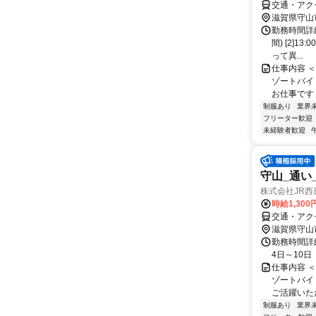
交通・アク
滋賀県守山
勤務時間詳細
間) [2]1
って異...
仕事内容 
ゾートバイ
お仕事です！
制服あり
業界
フリーター歓迎
未経験者歓迎
守山_通い
株式会社JR西
時給1,30
交通・アク
滋賀県守山
勤務時間詳細
4日～10
仕事内容 
ゾートバイ
ご活躍いただ
制服あり
業界