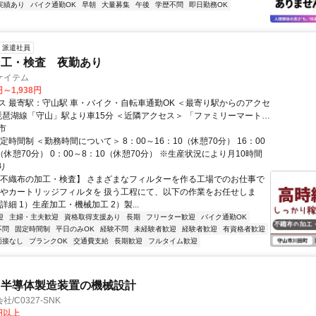
実績あり
バイク通勤OK
早朝
大量募集
午後
学歴不問
即日勤務OK
派遣社員
加工・検査 夜勤あり
ケイテム
円～1,938円
車・バイク・自転車通勤OK ＜最寄り駅からのアクセ
R琵琶湖線「守山」駅より車15分 ＜近隣アクセス＞ 「ファミリーマート
店」より徒歩10分
市
定時間制 ＜勤務時間について＞ 8：00～16：10（休憩70分） 16：00
（休憩70分） 0：00～8：10（休憩70分） ※生産状況により月10時間
り
【不織布の加工・検査】 さまざまなフィルターを作る工場でのお仕事で
布やカートリッジフィルタを 扱う工程にて、以下の作業をお任せしま
詳細 1）生産加工・機械加工 2）製...
迎
主婦・主夫歓迎
資格取得支援あり
長期
フリーター歓迎
バイク通勤OK
不問
固定時間制
平日のみOK
経験不問
未経験者歓迎
経験者歓迎
有資格者歓迎
面接なし
ブランクOK
交通費支給
長期歓迎
フルタイム歓迎
・半導体製造装置の機械設計
/C0327-SNK
0円以上