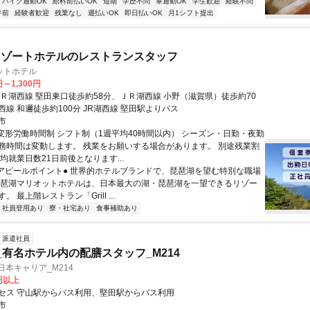
バイク通勤OK
給料前払いOK
短期
学歴不問
車通勤OK
学生歓迎
経験不問
午前
経験者歓迎
残業なし
週払いOK
即日払いOK
月1シフト提出
リゾートホテルのレストランスタッフ
ットホテル
円～1,300円
ＪＲ湖西線 堅田東口徒歩約58分、ＪＲ湖西線 小野（滋賀県）徒歩約70
線 和邇徒歩約100分 JR湖西線 堅田駅よりバス
市
■変形労働時間制 シフト制（1週平均40時間以内） シーズン・日勤・夜勤
務時間は変動します。 残業をお願いする場合があります。 別途残業割
均就業日数21日前後となります...
●アピールポイント● 世界的ホテルブランドで、琵琶湖を望む特別な職場
琵琶湖マリオットホテルは、日本最大の湖・琵琶湖を一望できるリゾー
 最上階レストラン「Grill ...
社員登用あり
寮・社宅あり
食事補助あり
派遣社員
_有名ホテル内の配膳スタッフ_M214
日本キャリア_M214
0円以上
セス 守山駅からバス利用、堅田駅からバス利用
市