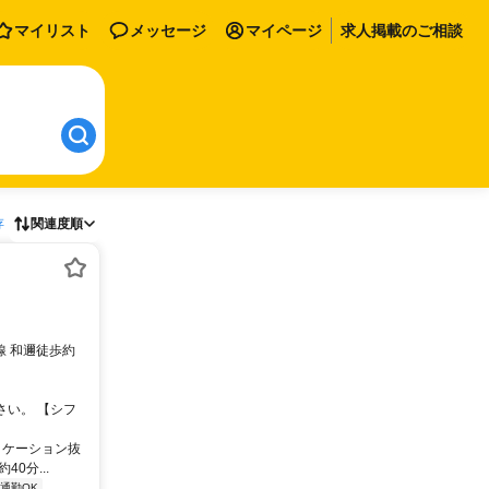
マイリスト
メッセージ
マイページ
求人掲載のご相談
存
関連度順
線 和邇徒歩約
ださい。 【シフ
ロケーション抜
0分...
通勤OK