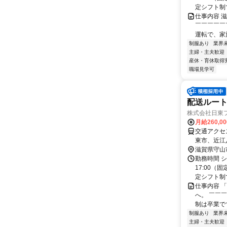
定シフト制で
仕事内容 
￣￣￣￣￣
運転で、家族
制服あり
業界
主婦・主夫歓迎
産休・育休取得
職場見学可
配送ルート
株式会社日東
月給260,0
交通アクセ
東市、近江
ので、対岸
滋賀県守山
勤務時間 シ
17:00
定シフト制で安
仕事内容 
へ。 ￣￣
制は卒業で
制服あり
業界
主婦・主夫歓迎