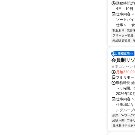
勤務時間詳細
4日～10
仕事内容 
ゾートバイ
仕事＞ ・食
制服あり
業界
フリーター歓迎
未経験者歓迎
会員制リ
日本コンセントリ
月給230,0
フルリモー
勤務時間 総
＞ 8時間
2026年10月
仕事内容 ＼
仕事場になる
ルグループの
副業・WワークO
経験不問
フル
資格取得手当あ