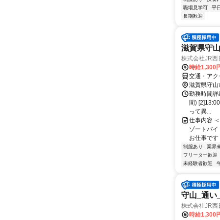
職場見学可
平
長期歓迎
滋賀県守山
株式会社JR西
時給1,30
交通・アク
滋賀県守山
勤務時間詳細
間) [2]1
って異...
仕事内容 
ゾートバイ
お仕事です！
制服あり
業界
フリーター歓迎
未経験者歓迎
守山_通い
株式会社JR西
時給1,30