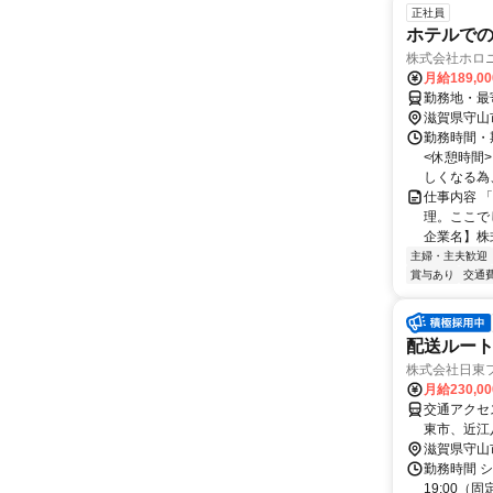
正社員
ホテルで
株式会社ホロ
月給189,0
勤務地・最
滋賀県守山
勤務時間・期間
<休憩時間
しくなる為、.
仕事内容 
理。ここで
企業名】株式
主婦・主夫歓迎
賞与あり
交通
配送ルート
株式会社日東
月給230,0
交通アクセ
東市、近江
ので、対岸
滋賀県守山
勤務時間 シ
19:00