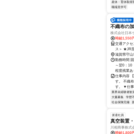
産休・育休取得
職場見学可
不織布の
株式会社日本
時給1,550
交通アクセス 最寄駅：守山駅 
ス＞ ★J
守山小島町
滋賀県守山
勤務時間 固
～翌0：10
程度残業あ
仕事内容 
す。 不織
す。 ▼仕事
業界未経験者歓
大量募集
学歴
社会保険完備
派遣社員
真空装置
川相商事株式会社
時給1,80