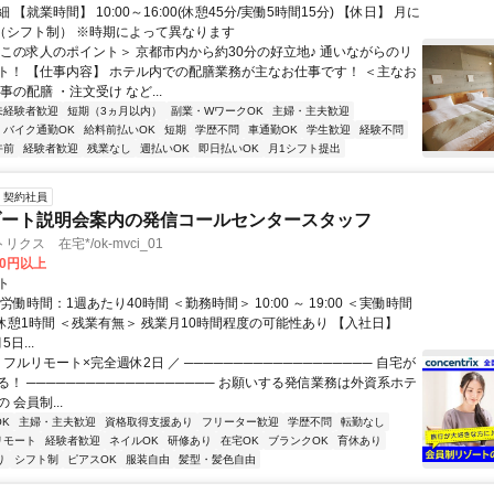
 【就業時間】 10:00～16:00(休憩45分/実働5時間15分) 【休日】 月に
日（シフト制） ※時期によって異なります
＜この求人のポイント＞ 京都市内から約30分の好立地♪ 通いながらのリ
ト！ 【仕事内容】 ホテル内での配膳業務が主なお仕事です！ ＜主なお
事の配膳 ・注文受け など...
未経験者歓迎
短期（3ヵ月以内）
副業・WワークOK
主婦・主夫歓迎
バイク通勤OK
給料前払いOK
短期
学歴不問
車通勤OK
学生歓迎
経験不問
午前
経験者歓迎
残業なし
週払いOK
即日払いOK
月1シフト提出
契約社員
ゾート説明会案内の発信コールセンタースタッフ
クス 在宅*/ok-mvci_01
00円以上
ト
労働時間：1週あたり40時間 ＜勤務時間＞ 10:00 ～ 19:00 ＜実働時間
、休憩1時間 ＜残業有無＞ 残業月10時間程度の可能性あり 【入社日】
5日...
 フルリモート×完全週休2日 ／ ─────────────────── 自宅が
！ ─────────────────── お願いする発信業務は外資系ホテ
 会員制...
K
主婦・主夫歓迎
資格取得支援あり
フリーター歓迎
学歴不問
転勤なし
リモート
経験者歓迎
ネイルOK
研修あり
在宅OK
ブランクOK
育休あり
り
シフト制
ピアスOK
服装自由
髪型・髪色自由