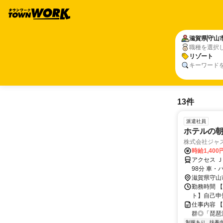
滋賀県
守山
職種を選択
リゾート
キーワード
13件
派遣社員
ホテルの
株式会社ジャ
時給1,40
アクセス 
98分 車
滋賀県守山
勤務時間 【
ト】自己申
仕事内容 
群◎「琵琶
制服あり
扶養