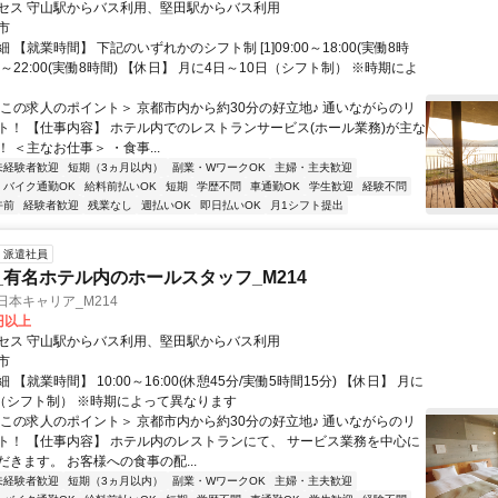
セス 守山駅からバス利用、堅田駅からバス利用
市
 【就業時間】 下記のいずれかのシフト制 [1]09:00～18:00(実働8時
3:00～22:00(実働8時間) 【休日】 月に4日～10日（シフト制） ※時期によ
＜この求人のポイント＞ 京都市内から約30分の好立地♪ 通いながらのリ
ト！ 【仕事内容】 ホテル内でのレストランサービス(ホール業務)が主な
 ＜主なお仕事＞ ・食事...
未経験者歓迎
短期（3ヵ月以内）
副業・WワークOK
主婦・主夫歓迎
バイク通勤OK
給料前払いOK
短期
学歴不問
車通勤OK
学生歓迎
経験不問
午前
経験者歓迎
残業なし
週払いOK
即日払いOK
月1シフト提出
派遣社員
_有名ホテル内のホールスタッフ_M214
日本キャリア_M214
0円以上
セス 守山駅からバス利用、堅田駅からバス利用
市
 【就業時間】 10:00～16:00(休憩45分/実働5時間15分) 【休日】 月に
日（シフト制） ※時期によって異なります
＜この求人のポイント＞ 京都市内から約30分の好立地♪ 通いながらのリ
ト！ 【仕事内容】 ホテル内のレストランにて、 サービス業務を中心に
きます。 お客様への食事の配...
未経験者歓迎
短期（3ヵ月以内）
副業・WワークOK
主婦・主夫歓迎