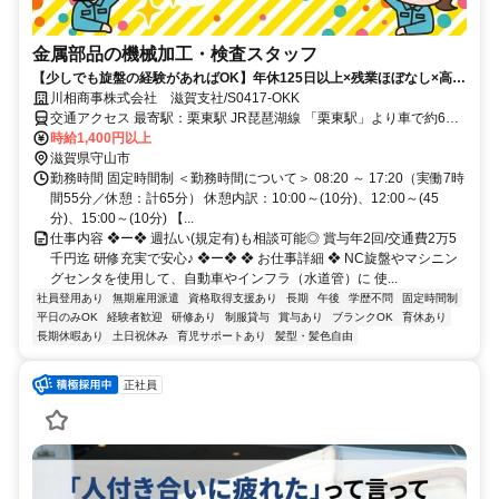
金属部品の機械加工・検査スタッフ
【少しでも旋盤の経験があればOK】年休125日以上×残業ほぼなし×高時
給1,400円！！空調完備（25℃以下）の快適工場で、旋盤・マシニング
川相商事株式会社 滋賀支社/S0417-OKK
加工業務！
交通アクセス 最寄駅：栗東駅 JR琵琶湖線 「栗東駅」より車で約6分
JR琵琶湖線 「守山駅」より車で約15分 ★車・バイク・自転車通勤可
時給1,400円以上
能（無料駐車場完備） ※ほとんどのスタッフが車やバイクで快適に
滋賀県守山市
通勤しています！
勤務時間 固定時間制 ＜勤務時間について＞ 08:20 ～ 17:20（実働7時
間55分／休憩：計65分） 休憩内訳：10:00～(10分)、12:00～(45
分)、15:00～(10分) 【...
仕事内容 ❖ー❖ 週払い(規定有)も相談可能◎ 賞与年2回/交通費2万5
千円迄 研修充実で安心♪ ❖ー❖ ❖ お仕事詳細 ❖ NC旋盤やマシニン
グセンタを使用して、自動車やインフラ（水道管）に 使...
社員登用あり
無期雇用派遣
資格取得支援あり
長期
午後
学歴不問
固定時間制
平日のみOK
経験者歓迎
研修あり
制服貸与
賞与あり
ブランクOK
育休あり
長期休暇あり
土日祝休み
育児サポートあり
髪型・髪色自由
正社員