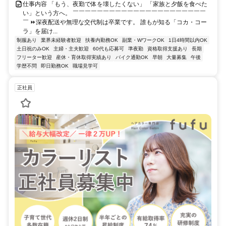
仕事内容 「もう、夜勤で体を壊したくない」 「家族と夕飯を食べた
い」という方へ。 ￣￣￣￣￣￣￣￣￣￣￣￣￣￣￣￣￣￣￣￣￣￣
￣ ⏩深夜配送や無理な交代制は卒業です。 誰もが知る「コカ・コー
ラ」を届け...
制服あり
業界未経験者歓迎
扶養内勤務OK
副業・WワークOK
1日4時間以内OK
土日祝のみOK
主婦・主夫歓迎
60代も応募可
準夜勤
資格取得支援あり
長期
フリーター歓迎
産休・育休取得実績あり
バイク通勤OK
早朝
大量募集
午後
学歴不問
即日勤務OK
職場見学可
正社員