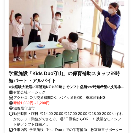
学童施設「Kids Duo守山」の保育補助スタッフ※時
短パート・アルバイト
⭐未経験大歓迎✅車通勤NG✨20時までシフト必須✨✅時短希望✅扶養枠内
希望歓迎！
有限会社ベーシック
アクセス: 公共交通機関OK、バイク通勤OK、※車通勤NG
時給1,080円～1,200円
滋賀県守山市
勤務時間・曜日: ⏰️14:00-20:00 ⏰️17:00-20:00 ⏰️18:00-20:00 いずれ
かのシフト勤務ができる方。週2日勤務からOK！！ 残業なし／シフ
ト制／シフト自由／...
仕事内容: 学童施設『Kids Duo』での保育補助、教室運営サポーター