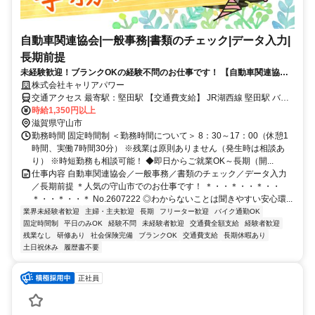
自動車関連協会|一般事務|書類のチェック|データ入力|
長期前提
未経験歓迎！ブランクOKの経験不問のお仕事です！ 【自動車関連協会×
未経験ＯＫ事務】★車通勤＆無料駐車場完備★
株式会社キャリアパワー
交通アクセス 最寄駅：堅田駅 【交通費支給】 JR湖西線 堅田駅 バス
17分 JR琵琶湖線 守山駅 車25分 JR琵琶湖線 野洲駅 車28分
時給1,350円以上
滋賀県守山市
勤務時間 固定時間制 ＜勤務時間について＞ 8：30～17：00（休憩1
時間、実働7時間30分） ※残業は原則ありません（発生時は相談あ
り） ※時短勤務も相談可能！ ◆即日からご就業OK～長期（開...
仕事内容 自動車関連協会／一般事務／書類のチェック／データ入力
／長期前提 ＊人気の守山市でのお仕事です！ ＊・・＊・・＊・・
＊・・＊・・＊ No.2607222 ◎わからないことは聞きやすい安心環...
業界未経験者歓迎
主婦・主夫歓迎
長期
フリーター歓迎
バイク通勤OK
固定時間制
平日のみOK
経験不問
未経験者歓迎
交通費全額支給
経験者歓迎
残業なし
研修あり
社会保険完備
ブランクOK
交通費支給
長期休暇あり
土日祝休み
履歴書不要
正社員