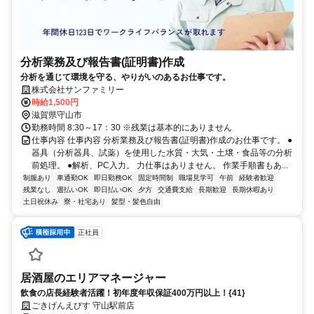
分析業務及び報告書(証明書)作成
分析を通じて環境を守る、やりがいのあるお仕事です。
株式会社サンファミリー
時給1,500円
滋賀県守山市
勤務時間 8:30～17：30 ※残業は基本的にありません
仕事内容 仕事内容 分析業務及び報告書(証明書)作成のお仕事です。 ●
器具（分析器具、試薬）を使用した水質・大気・土壌・食品等の分析
前処理。 ●解析、PC入力。 力仕事はありません。 作業手順書もあ...
制服あり
車通勤OK
即日勤務OK
固定時間制
職場見学可
午前
経験者歓迎
残業なし
週払いOK
即日払いOK
夕方
交通費支給
長期歓迎
長期休暇あり
土日祝休み
寮・社宅あり
髪型・髪色自由
正社員
居酒屋のエリアマネージャー
飲食の店長経験者活躍！初年度年収保証400万円以上！{41}
ごきげんえびす 守山駅前店