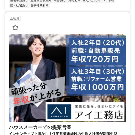
住宅手当あり
交通費全額支給
研修あり
賞与あり
駅近5分以内
シフト制
寮・社宅あり
食事補助あり
正社員
ハウスメーカーでの提案営業
インセンティブ上限なし！住宅営業未経験の中途入社者が活躍中◎