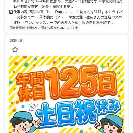
時間帯合計で3～4時間程度 平日の週2～5日勤務です ※学校の関係で
勤務時間が前後・延長・短縮する場...
仕事内容: 英語学童『Kids Duo』にて、生徒さんを送迎するドライバ
ーの募集です ＜具体的には？＞ ・学童に通う生徒さんの送迎バスの
運転 ・ワンボックスカーでの送迎のため、普通自動車免許で...
固定時間制
残業なし
週2・3日からOK
シフト制
派遣社員