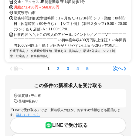
交通・アクセス JR琵琶湖線 守山駅 徒歩1分
月給273,450円～568,850円
滋賀県守山市
勤務時間詳細 総労働時間：1ヶ月あたり173時間 シフト勤務：8時間/
日（休憩時間：60分含む） 【シフト例】 (本部スタッフ) 9:00～20:00
(ランチあり店舗) A：11:00~17:0...
仕事内容 ＼＼✨この求人のアピールポイント✨／／ ￣￣V￣￣￣￣￣
￣￣￣￣￣￣￣￣￣￣￣￣ ✅初年度年収400万円以上保証！ ✅年間賞
与100万円以上可能！ ✅休みがとりやすい(土日もOK) ✅昇格ポ...
住宅手当あり
交通費全額支給
研修あり
賞与あり
駅近5分以内
シフト制
寮・社宅あり
食事補助あり
前へ
次へ
1
2
3
4
5
この条件の新着求人を受け取る
滋賀県 / 守山市
長期休暇あり
「LINEで受け取る」では、新着求人のほか、おすすめ情報なども配信しま
す。
詳しくはこちら
LINEで受け取る