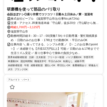
研磨機を使って部品のバリ取り
会話ほぼナシ◎座り作業でコツコツ！日勤＆土日休み／寮・送迎有
株式会社ピープル (滋賀県守山市/お仕事No.pk724a)
交通・アクセス JR東海道本線「守山駅」徒歩20分（守山駅から無料
送迎あり）✅日勤8：30～17時 ✅土日休み ✅日払い・週払いOK(規定
時給1,700円～2,125円
有) ✅車・バイク・自転車通勤OK
滋賀県守山市
勤務時間詳細 8：30～17：00(実働7.5h) ※日勤専属・繁忙期残業多
め ・日勤のみのお仕事 ・17時までの勤務OK ・平日のみOK
仕事内容 ＼ 座ってできる、シンプル作業 ／ 【✨ このお仕事のpoint
✨】 ✅ 未経験でも【月収32万円以上】可能 ✅ 日勤のみ＆17時までで
生活リズム安定 ✅ 座り仕事中心で身体の負担少なめ...
業界未経験者歓迎
主婦・主夫歓迎
フリーター歓迎
バイク通勤OK
学歴不問
車通勤OK
固定時間制
職場見学可
平日のみOK
転勤なし
経験不問
未経験者歓迎
午前
経験者歓迎
週払いOK
即日払いOK
食費補助あり
研修あり
夕方
ブランクOK
アルバイト・パート