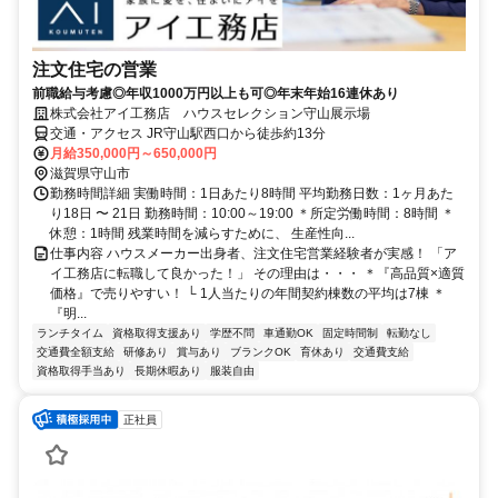
注文住宅の営業
前職給与考慮◎年収1000万円以上も可◎年末年始16連休あり
株式会社アイ工務店 ハウスセレクション守山展示場
交通・アクセス JR守山駅西口から徒歩約13分
月給350,000円～650,000円
滋賀県守山市
勤務時間詳細 実働時間：1日あたり8時間 平均勤務日数：1ヶ月あた
り18日 〜 21日 勤務時間：10:00～19:00 ＊所定労働時間：8時間 ＊
休憩：1時間 残業時間を減らすために、 生産性向...
仕事内容 ハウスメーカー出身者、注文住宅営業経験者が実感！ 「ア
イ工務店に転職して良かった！」 その理由は・・・ ＊『高品質×適質
価格』で売りやすい！ └ 1人当たりの年間契約棟数の平均は7棟 ＊
『明...
ランチタイム
資格取得支援あり
学歴不問
車通勤OK
固定時間制
転勤なし
交通費全額支給
研修あり
賞与あり
ブランクOK
育休あり
交通費支給
資格取得手当あり
長期休暇あり
服装自由
正社員