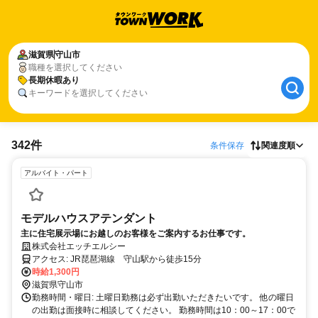
滋賀県
守山市
職種を選択してください
長期休暇あり
キーワードを選択してください
342件
条件保存
関連度順
アルバイト・パート
モデルハウスアテンダント
主に住宅展示場にお越しのお客様をご案内するお仕事です。
株式会社エッチエルシー
アクセス: JR琵琶湖線 守山駅から徒歩15分
時給1,300円
滋賀県守山市
勤務時間・曜日: 土曜日勤務は必ず出勤いただきたいです。 他の曜日
の出勤は面接時に相談してください。 勤務時間は10：00～17：00で