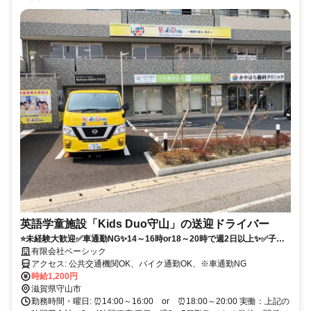
英語学童施設「Kids Duo守山」の送迎ドライバー
⭐未経験大歓迎✅車通勤NG✨14～16時or18～20時で週2日以上✨✅子ど
も好きな方！
有限会社ベーシック
アクセス: 公共交通機関OK、バイク通勤OK、※車通勤NG
時給1,200円
滋賀県守山市
勤務時間・曜日: ⏰️14:00～16:00 or ⏰️18:00～20:00 実働：上記の