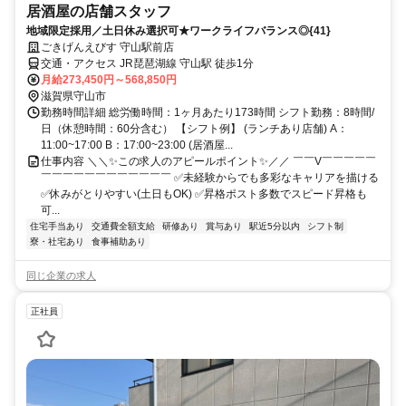
居酒屋の店舗スタッフ
地域限定採用／土日休み選択可★ワークライフバランス◎{41}
ごきげんえびす 守山駅前店
交通・アクセス JR琵琶湖線 守山駅 徒歩1分
月給273,450円～568,850円
滋賀県守山市
勤務時間詳細 総労働時間：1ヶ月あたり173時間 シフト勤務：8時間/
日（休憩時間：60分含む） 【シフト例】 (ランチあり店舗) A：
11:00~17:00 B：17:00~23:00 (居酒屋...
仕事内容 ＼＼✨この求人のアピールポイント✨／／ ￣￣V￣￣￣￣￣
￣￣￣￣￣￣￣￣￣￣￣￣ ✅未経験からでも多彩なキャリアを描ける
✅休みがとりやすい(土日もOK) ✅昇格ポスト多数でスピード昇格も
可...
住宅手当あり
交通費全額支給
研修あり
賞与あり
駅近5分以内
シフト制
寮・社宅あり
食事補助あり
同じ企業の求人
正社員