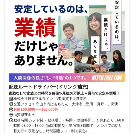
配送ルートドライバー(ドリンク補充)
夜勤なしで家族との時間を確保✨月給26万以上＋賞与で安定を実現！
株式会社日東フルライン VD滋賀中央営業所
交通アクセス 守山市内はもちろん、大津市（堅田・真野）、野洲
市、草津市、栗東市、近江八幡市からも車通勤便利な立地です！ 琵
月給260,000円～360,000円
琶湖大橋からすぐのエリアなので、対岸からの通勤者も多数活躍中で
滋賀県守山市
す。
勤務時間 シフト制 ＜勤務曜日・時間＞ 実働時間： １月あたり 160.0
時間 08:00～17:00（固定時間制）⏰ 実働8時間で、オンオフの切り
替え◎✨ 夜勤なし、時間固定シフト制で安心⭐ ...