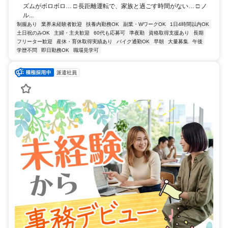
ズムがボロボロ… □ 長距離運転で、家族と過ごす時間がない… □ ノ
ル...
制服あり
業界未経験者歓迎
扶養内勤務OK
副業・WワークOK
1日4時間以内OK
土日祝のみOK
主婦・主夫歓迎
60代も応募可
準夜勤
資格取得支援あり
長期
フリーター歓迎
産休・育休取得実績あり
バイク通勤OK
早朝
大量募集
午後
学歴不問
即日勤務OK
職場見学可
派遣社員