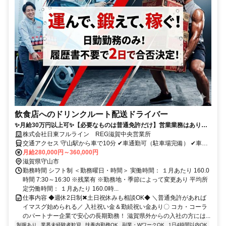
飲食店へのドリンクルート配送ドライバー
✨️月給30万円以上可✨️【必要なものは普通免許だけ】営業業務はありま
せん！入社祝金5万円・土日休み相談可・大手メーカー業務だからこそ
株式会社日東フルライン REG滋賀中央営業所
の福利厚生
交通アクセス 守山駅から車で10分 ✔車通勤可（駐車場完備） ✔車通
勤の場合はガソリン代支給 └ガソリン代高騰の状況を鑑みた支給金額
月給280,000円～360,000円
を設定しています。 ✨️下記エリアからも通勤可能 堅田駅（大津市）
滋賀県守山市
から車で約15分／守山駅（守山市）から車で約20分／草津駅（草津
勤務時間 シフト制 ＜勤務曜日・時間＞ 実働時間： １月あたり 160.0
市）から車で約25分／大津駅（大津市）から車で約30分／京都駅
時間 7:30～16:30 ※残業有 ※勤務地・季節によって変更あり 平均所
（京都市下京区）から車で約40分／彦根駅（彦根市）から車で約50
定労働時間： １月あたり 160.0時...
分
仕事内容 ◆週休2日制✖土日祝休みも相談OK◆ ＼普通免許があれば
イマスグ始められる／ 入社祝い金＆勤続祝い金あり〇 コカ・コーラ
のパートナー企業で安心の長期勤務！ 滋賀県外からの入社の方には...
制服あり
業界未経験者歓迎
扶養内勤務OK
副業・WワークOK
1日4時間以内OK