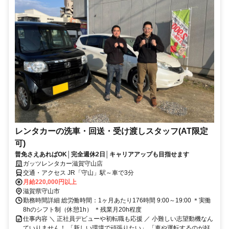
レンタカーの洗車・回送・受け渡しスタッフ(AT限定
可)
普免さえあればOK│完全週休2日│キャリアアップも目指せます
ガッツレンタカー滋賀守山店
交通・アクセス JR「守山」駅～車で3分
月給220,000円以上
滋賀県守山市
勤務時間詳細 総労働時間：1ヶ月あたり176時間 9:00～19:00 ＊実働
8hのシフト制（休憩1h） ＊残業月20h程度
仕事内容 ＼ 正社員デビューや初転職も応援 ／ 小難しい志望動機なん
ていりません！ 「新しい環境で頑張りたい」 「車や運転するのが好