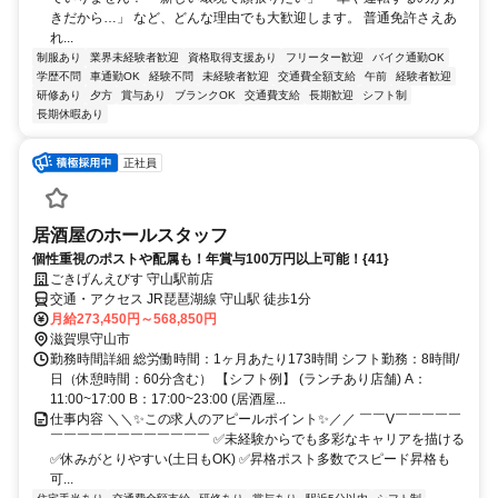
きだから…」 など、どんな理由でも大歓迎します。 普通免許さえあ
れ...
制服あり
業界未経験者歓迎
資格取得支援あり
フリーター歓迎
バイク通勤OK
学歴不問
車通勤OK
経験不問
未経験者歓迎
交通費全額支給
午前
経験者歓迎
研修あり
夕方
賞与あり
ブランクOK
交通費支給
長期歓迎
シフト制
長期休暇あり
正社員
居酒屋のホールスタッフ
個性重視のポストや配属も！年賞与100万円以上可能！{41}
ごきげんえびす 守山駅前店
交通・アクセス JR琵琶湖線 守山駅 徒歩1分
月給273,450円～568,850円
滋賀県守山市
勤務時間詳細 総労働時間：1ヶ月あたり173時間 シフト勤務：8時間/
日（休憩時間：60分含む） 【シフト例】 (ランチあり店舗) A：
11:00~17:00 B：17:00~23:00 (居酒屋...
仕事内容 ＼＼✨この求人のアピールポイント✨／／ ￣￣V￣￣￣￣￣
￣￣￣￣￣￣￣￣￣￣￣￣ ✅未経験からでも多彩なキャリアを描ける
✅休みがとりやすい(土日もOK) ✅昇格ポスト多数でスピード昇格も
可...