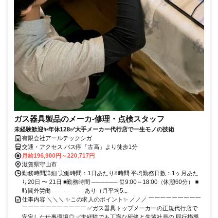
ガス器具製品のメーカ-修理・点検スタッフ
未経験歓迎✨年休128✅大手メーカー代行店で一生モノの技術
有限会社アールテックシガ
交通・アクセス バス停「古高」より徒歩1分
月給196,900円～220,717円
滋賀県守山市
勤務時間詳細 実働時間：1日あたり8時間 平均勤務日数：1ヶ月あた
り20日 〜 21日 ■勤務時間 ────── ⏰9:00～18:00（休憩60分） ■
時間外労働 ─────── あり（月平均5...
仕事内容 ＼＼＼ ✨この求人のポイント✨ ／／／ ￣￣￣￣￣￣￣￣￣
￣￣￣￣￣￣￣￣￣￣￣ ✅ガス器具トップメーカーの正規代行店で
安定した仕事環境◎ ✅未経験でも丁寧な研修と先輩社員の 同行指導...