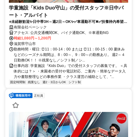
学童施設「Kids Duo守山」の受付スタッフ※日中パ
ート・アルバイト
⭐未経験歓迎✨日中帯3H～週2日～OK✨✅車通勤不可✖✅扶養枠内希望歓
迎！
有限会社ベーシック
アクセス: 公共交通機関OK、バイク通勤OK、※車通勤NG
時給1,080円～1,200円
滋賀県守山市
勤務時間・曜日: ⏰11：00-14：00 または ⏰11：00-15：00 夏休み
などのシーズナル期間は、8：00～、9：00～の勤務あり。 週2～４
日勤務OK！！ ※残業なし／シフト制／シ...
仕事内容: 学童施設『Kids Duo』での受付スタッフの募集です。 ＜具
体的には？＞ ・来園者の受付や電話対応、ご案内 ・簡単なデータ入
力や書類整理などの事務作業 ・クラス運営の補助として、”...
固定時間制
残業なし
週2・3日からOK
シフト制
正社員