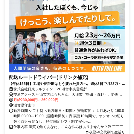
配送ルートドライバー(ドリンク補充)
【年休155日】工場や長距離はもう疲れた貴方へ。週休3日で月23万～の
自販機配送
株式会社日東フルライン VD滋賀中央営業所
交通アクセス 守山市内はもちろん、大津市（堅田・真野）、野洲
市、草津市、栗東市、近江八幡市からも車通勤便利な立地です！ 琵
月給230,000円～260,000円
琶湖大橋からすぐのエリアなので、対岸からの通勤者も多数活躍中で
滋賀県守山市
す。
勤務時間 シフト制 ＜勤務曜日・時間＞ 実働時間： １月あたり 160.0
時間 08:00～19:00（固定時間制）⏰ 実働10時間で、オンオフの切り
替え◎✨ 夜勤なし、時間固定シフト制で安心⭐...
仕事内容 滋賀で働くあなた、こんな悩みはありませんか？⏰ ￣￣￣
￣￣￣￣￣￣￣￣￣￣￣￣￣￣￣￣￣￣￣￣ □ 夜勤や交代制で生活リ