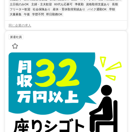
土日祝のみOK
主婦・主夫歓迎
60代も応募可
準夜勤
資格取得支援あり
長期
フリーター歓迎
社会保険あり
産休・育休取得実績あり
バイク通勤OK
早朝
大量募集
午後
学歴不問
即日勤務OK
同じ企業の求人
派遣社員