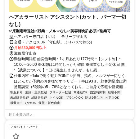
ヘアカラーリスト アシスタント(カット、パーマ一切
なし)
✅原則定時退社✅残業・ノルマなし✅美容師免許必須✅副業可
ヘアカラー専門店【fufu】 モリーブ守山店
交通・アクセス JR「守山駅」よりバスで約5分
月給230,000円以上
滋賀県守山市
勤務時間詳細 総労働時間：1ヶ月あたり177時間 *【シフト制】*
10:00～20:00 ※休憩は1時間しっかり確保 ※残業なし ※定休日 無
*【残業について 】* ほぼ発生しませんが、もし残...
仕事内容 ✅fufuで働く魅力POINT ✨担当、指名、ノルマが一切なく、
ほとんどが予約のお客様です ✨リピート率は93％、顧客満足度は満
足度調査（5段階の5）78%となっており、ご自身で広報や新規顧...
制服あり
主婦・主夫歓迎
フリーター歓迎
車通勤OK
固定時間制
経験不問
未経験者歓迎
経験者歓迎
ネイルOK
ブランクOK
駅近5分以内
ピアスOK
服装自由
ひげOK
髪型・髪色自由
同じ企業の求人
アルバイト・パート