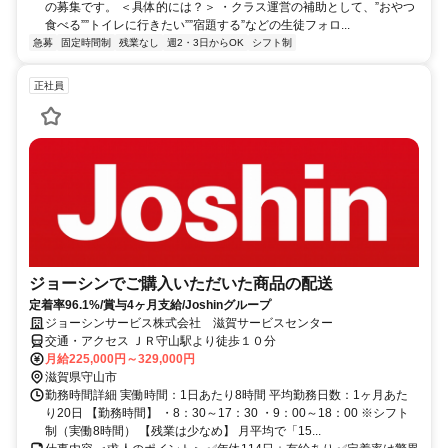
の募集です。 ＜具体的には？＞ ・クラス運営の補助として、”おやつ
食べる””トイレに行きたい””宿題する”などの生徒フォロ...
急募
固定時間制
残業なし
週2・3日からOK
シフト制
正社員
ジョーシンでご購入いただいた商品の配送
定着率96.1%/賞与4ヶ月支給/Joshinグループ
ジョーシンサービス株式会社 滋賀サービスセンター
交通・アクセス ＪＲ守山駅より徒歩１０分
月給225,000円～329,000円
滋賀県守山市
勤務時間詳細 実働時間：1日あたり8時間 平均勤務日数：1ヶ月あた
り20日 【勤務時間】 ・8：30～17：30 ・9：00～18：00 ※シフト
制（実働8時間） 【残業は少なめ】 月平均で「15...