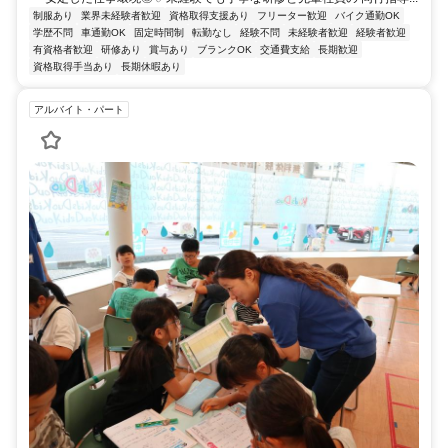
制服あり
業界未経験者歓迎
資格取得支援あり
フリーター歓迎
バイク通勤OK
学歴不問
車通勤OK
固定時間制
転勤なし
経験不問
未経験者歓迎
経験者歓迎
有資格者歓迎
研修あり
賞与あり
ブランクOK
交通費支給
長期歓迎
資格取得手当あり
長期休暇あり
アルバイト・パート