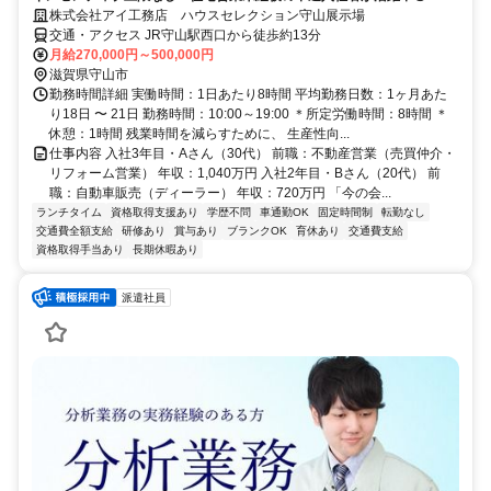
株式会社アイ工務店 ハウスセレクション守山展示場
交通・アクセス JR守山駅西口から徒歩約13分
月給270,000円～500,000円
滋賀県守山市
勤務時間詳細 実働時間：1日あたり8時間 平均勤務日数：1ヶ月あた
り18日 〜 21日 勤務時間：10:00～19:00 ＊所定労働時間：8時間 ＊
休憩：1時間 残業時間を減らすために、 生産性向...
仕事内容 入社3年目・Aさん（30代） 前職：不動産営業（売買仲介・
リフォーム営業） 年収：1,040万円 入社2年目・Bさん（20代） 前
職：自動車販売（ディーラー） 年収：720万円 「今の会...
ランチタイム
資格取得支援あり
学歴不問
車通勤OK
固定時間制
転勤なし
交通費全額支給
研修あり
賞与あり
ブランクOK
育休あり
交通費支給
資格取得手当あり
長期休暇あり
派遣社員