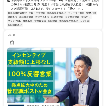
仕事内容 ＜求人のポイント＞ ✅年休114日＋有給あり ✅定着率は驚異
の96.1％ ✅残業は月15h程度！ ✅本当に未経験で大歓迎！ └初日から
スグ活躍可能！ 2人1組で、安心スタート！ 「重い」も...
業界未経験者歓迎
主婦・主夫歓迎
資格取得支援あり
フリーター歓迎
学歴不問
経験不問
未経験者歓迎
住宅手当あり
経験者歓迎
有資格者歓迎
賞与あり
ブランクOK
育休あり
交通費支給
長期歓迎
資格取得手当あり
シフト制
長期休暇あり
正社員