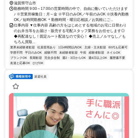
滋賀県守山市
勤務時間 9:00～17:00の営業時間の中で、自由に働いていただけます
♪ ※営業所稼働日：月～金 ※平日のみOK／午前のみOK ※扶養内勤務
OK／短時間勤務OK ＊勤務時間・曜日応相談／お気軽にご...
仕事内容 ▼仕事内容 高齢の方をはじめとする地域のお宅に日替わり
のお弁当等をお届け・販売する宅配スタッフ業務をお任せします◎
◆再配達なし！固定ルート配送なので安心！ ◆売上ノルマなし／も
ちろん買取...
業界未経験者歓迎
社員登用あり
1日4時間以内OK
主婦・主夫歓迎
60代も応募可
学歴不問
平日のみOK
経験不問
未経験者歓迎
午前
経験者歓迎
ネイルOK
ブランクOK
長期歓迎
完全歩合制
週2・3日からOK
週4日以上OK
履歴書不要
友達と応募OK
ひげOK
派遣社員