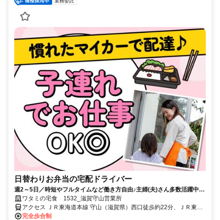
業務委託
日替わりお弁当の宅配ドライバー
週2～5日／時短やフルタイムなど働き方自由♪主婦(夫)さん多数活躍中！
サポート体制バッチリなのでお子さんの行事でのお休みなども取りやす
ワタミの宅食 1532_滋賀守山営業所
い◎
アクセス ＪＲ東海道本線 守山（滋賀県）西口徒歩約22分、ＪＲ東海
道本線 栗東西口徒歩約44分、ＪＲ東海道本線 野洲北口徒歩約51分
完全歩合制