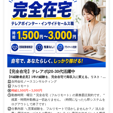
【完全在宅】テレアポ|20-30代活躍中
【IS経験者必見】1年の経験を、完全在宅で高収入に変える。リスト・ス
クリプト完備でブランクがあっても安心スタート！ 「私のスキル、在宅
合同会社ノースコンサルティング
ならもっと活きる」 コールセンターの出勤やシフトの縛りから解放され
フルリモート
て、自分のペースで効率よくアポ獲得！ 【微経験でも大歓迎】テレア
時給1,500円～3,000円
ポ・ISの基礎が分かっていれば大丈夫。法人向けSaaSやIT商材など、売
勤務時間・曜日: * 完全在宅（フルリモート）の業務委託契約です。 *
りやすい環境が整っています！
残業・時間外勤務は一切ありません。（時間になったら即システムを
ログアウトして終了です）
仕事内容: ＼営業経験を、フルリモートで活かしませんか？／ 法人企