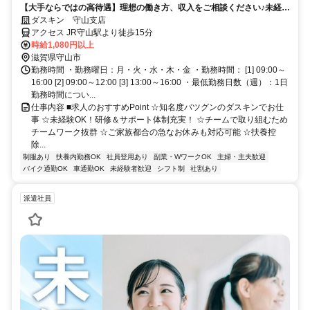
【大手ならではの高待遇】理想の働き方、収入をご相談ください♪未経験
歓迎！
ダスキン 守山支店
アクセス JR守山駅より徒歩15分
時給1,080円以上
滋賀県守山市
勤務時間 ・勤務曜日：月・火・水・木・金 ・勤務時間： [1] 09:00～
16:00 [2] 09:00～12:00 [3] 13:00～16:00 ・最低勤務日数（週）：1日
勤務時間につい...
仕事内容 ■求人のおすすめPoint ☆知名度バツグンのダスキンでお仕
事 ☆未経験OK！研修＆サポート体制充実！ ☆チームで取り組むため
チームワーク抜群 ☆ご家族都合の急なお休みも対応可能 ☆扶養控
除...
制服あり
扶養内勤務OK
社員登用あり
副業・WワークOK
主婦・主夫歓迎
バイク通勤OK
車通勤OK
未経験者歓迎
シフト制
社割あり
派遣社員