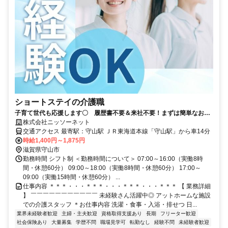
ショートステイの介護職
子育て世代も応援します〇 履歴書不要＆来社不要！まずは簡単なお仕
事から始めましょう！
株式会社ニッソーネット
交通アクセス 最寄駅：守山駅 ＪＲ東海道本線「守山駅」から車14分
時給1,400円～1,875円
滋賀県守山市
勤務時間 シフト制 ＜勤務時間について＞ 07:00～16:00（実働8時
間・休憩60分） 09:00～18:00（実働8時間・休憩60分） 17:00～
09:00（実働15時間・休憩60分） ...
仕事内容 ＊＊＊・・・＊＊＊・・・＊＊＊・・・＊＊＊ 【 業務詳細
】 ￣￣￣￣￣￣￣￣￣￣￣ 未経験さん活躍中◎ アットホームな施設
での介護スタッフ ＊お仕事内容 洗濯・食事・入浴・排せつ 日...
業界未経験者歓迎
主婦・主夫歓迎
資格取得支援あり
長期
フリーター歓迎
社会保険あり
大量募集
学歴不問
職場見学可
転勤なし
経験不問
未経験者歓迎