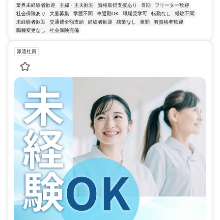
業界未経験者歓迎
主婦・主夫歓迎
資格取得支援あり
長期
フリーター歓迎
社会保険あり
大量募集
学歴不問
車通勤OK
職場見学可
転勤なし
経験不問
未経験者歓迎
交通費全額支給
経験者歓迎
残業なし
夜間
有資格者歓迎
職種変更なし
社会保険完備
派遣社員