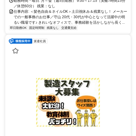
勤務時間・曜日: 月～金（週5日勤務） 9:00～17:15（実働7時間15分
／休憩60分） 残業：なし
仕事内容: ＜髪色自由＆ネイルOK＞土日祝休み＆残業なし！ メーカー
での一般事務のお仕事／守山 20代・30代が中心となって活躍中の明
るい職場です♪ きれいなオフィスで、事務経験を活かしながら長く...
即日勤務OK
固定時間制
残業なし
交通費支給
派遣社員