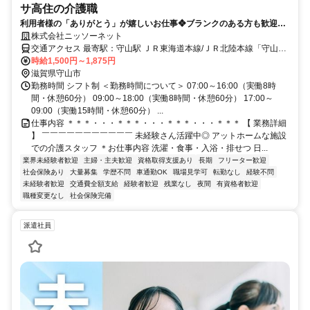
サ高住の介護職
利用者様の「ありがとう」が嬉しいお仕事❖ブランクのある方も歓迎で
す❖
株式会社ニッソーネット
交通アクセス 最寄駅：守山駅 ＪＲ東海道本線/ＪＲ北陸本線「守山
駅」から徒歩28分
時給1,500円～1,875円
滋賀県守山市
勤務時間 シフト制 ＜勤務時間について＞ 07:00～16:00（実働8時
間・休憩60分） 09:00～18:00（実働8時間・休憩60分） 17:00～
09:00（実働15時間・休憩60分） ...
仕事内容 ＊＊＊・・・＊＊＊・・・＊＊＊・・・＊＊＊ 【 業務詳細
】 ￣￣￣￣￣￣￣￣￣￣￣ 未経験さん活躍中◎ アットホームな施設
での介護スタッフ ＊お仕事内容 洗濯・食事・入浴・排せつ 日...
業界未経験者歓迎
主婦・主夫歓迎
資格取得支援あり
長期
フリーター歓迎
社会保険あり
大量募集
学歴不問
車通勤OK
職場見学可
転勤なし
経験不問
未経験者歓迎
交通費全額支給
経験者歓迎
残業なし
夜間
有資格者歓迎
職種変更なし
社会保険完備
派遣社員