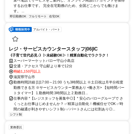
業へ電話でサービスをご案内し、オンライン商談のアポイントを獲得
するお仕事です。 完全在宅勤務のため、全国どこからでも働けま
す。 ...
即日勤務OK
フルリモート
在宅OK
アルバイト・パート
レジ・サービスカウンタースタッフ|06|IC
《子育て世代必見♪》▷未経験OK▷！精算自動化でラクラク！
スーパーマーケットバロー守山小島店
交通・アクセス 守山駅より車で12分
時給1,150円以上
滋賀県守山市
勤務時間詳細 [1]17:00～21:00 うち3時間以上 ※土日祝は月半分程度
勤務できる方 ※サービスカウンター業務あり <働き方> 【短時間パー
トタイマー】 1.勤務時間:3時間以上 2.勤務日...
仕事内容 *【レジスタッフを募集中◎】* 安心のバローグループで さ
くっとお仕事はじめませんか？ ✅️精算は自動化！機械任せでOK ✅️時
間の融通が利きやすいシフト制♪ ✅️パートさんには社割あり◎...
シフト制
業務委託