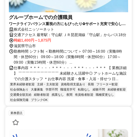
グループホームでの介護職員
ワークライフバランス重視の方にもぴったり✿サポート充実で安心して
働けます✿
株式会社ニッソーネット
交通アクセス 最寄駅：守山駅 ＪＲ琵琶湖線「守山駅」からバス18分
時給1,400円～1,875円
滋賀県守山市
勤務時間 シフト制 ＜勤務時間について＞ 07:00～16:00（実働8時
間・休憩60分） 09:00～18:00（実働8時間・休憩60分） 17:00～
09:00（実働15時間・休憩60分） ...
仕事内容 ＊＊＊・・・＊＊＊・・・＊＊＊・・・＊＊＊ 【 業務詳細
】 ￣￣￣￣￣￣￣￣￣￣￣ 未経験さん活躍中◎ アットホームな施設
での介護スタッフ ＊お仕事内容 洗濯・食事・入浴・排せつ 日...
業界未経験者歓迎
主婦・主夫歓迎
資格取得支援あり
長期
フリーター歓迎
社会保険あり
大量募集
学歴不問
職場見学可
転勤なし
経験不問
未経験者歓迎
交通費全額支給
経験者歓迎
残業なし
夜間
有資格者歓迎
職種変更なし
社会保険完備
ブランクOK
業務委託