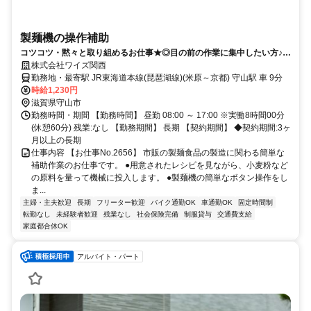
製麺機の操作補助
コツコツ・黙々と取り組めるお仕事★◎目の前の作業に集中したい方♪製
麺マシンの補助 計量・投入・操作
株式会社ワイズ関西
勤務地・最寄駅 JR東海道本線(琵琶湖線)(米原～京都) 守山駅 車 9分
時給1,230円
滋賀県守山市
勤務時間・期間 【勤務時間】 昼勤 08:00 ～ 17:00 ※実働8時間00分
(休憩60分) 残業:なし 【勤務期間】 長期 【契約期間】 ◆契約期間:3ヶ
月以上の長期
仕事内容 【お仕事No.2656】 市販の製麺食品の製造に関わる簡単な
補助作業のお仕事です。 ●用意されたレシピを見ながら、小麦粉など
の原料を量って機械に投入します。 ●製麺機の簡単なボタン操作をし
ま...
主婦・主夫歓迎
長期
フリーター歓迎
バイク通勤OK
車通勤OK
固定時間制
転勤なし
未経験者歓迎
残業なし
社会保険完備
制服貸与
交通費支給
家庭都合休OK
アルバイト・パート