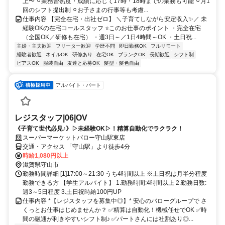
上〜 ⚪︎業務習熟度・成績に応じて17時・18時までの業務も可能 ⚪︎月1
回のシフト提出制 ⚪︎お子さまの行事等も考慮...
仕事内容 【完全在宅・出社ゼロ】 ＼子育てしながら安定収入✨／ 未
経験OKの在宅コールスタッフ ⭐このお仕事のポイント ・完全在宅
（全国OK／研修も在宅） ・週3日～／1日4時間～OK ・土日祝...
主婦・主夫歓迎
フリーター歓迎
学歴不問
即日勤務OK
フルリモート
経験者歓迎
ネイルOK
研修あり
在宅OK
ブランクOK
長期歓迎
シフト制
ピアスOK
服装自由
友達と応募OK
髪型・髪色自由
アルバイト・パート
レジスタッフ|06|OV
《子育て世代必見♪》▷未経験OK▷！精算自動化でラクラク！
スーパーマーケットバロー守山駅東店
交通・アクセス 「守山駅」より徒歩4分
時給1,080円以上
滋賀県守山市
勤務時間詳細 [1]17:00～21:30 うち4時間以上 ※土日祝は月半分程度
勤務できる方 【学生アルバイト】 1.勤務時間:4時間以上 2.勤務日数:
週3～5日程度 3.土日祝時給100円UP
仕事内容 *【レジスタッフを募集中◎】* 安心のバローグループで さ
くっとお仕事はじめませんか？ ✅️精算は自動化！機械任せでOK ✅️時
間の融通が利きやすいシフト制♪ ✅️パートさんには社割あり◎...