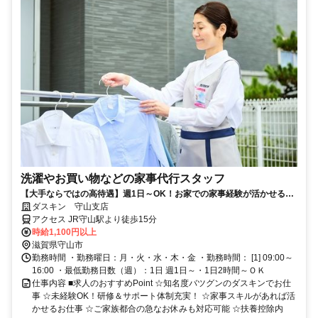
洗濯やお買い物などの家事代行スタッフ
【大手ならではの高待遇】週1日～OK！お家での家事経験が活かせる！
未経験歓迎！
ダスキン 守山支店
アクセス JR守山駅より徒歩15分
時給1,100円以上
滋賀県守山市
勤務時間 ・勤務曜日：月・火・水・木・金 ・勤務時間： [1] 09:00～
16:00 ・最低勤務日数（週）：1日 週1日～・1日2時間～ＯＫ
仕事内容 ■求人のおすすめPoint ☆知名度バツグンのダスキンでお仕
事 ☆未経験OK！研修＆サポート体制充実！ ☆家事スキルがあれば活
かせるお仕事 ☆ご家族都合の急なお休みも対応可能 ☆扶養控除内