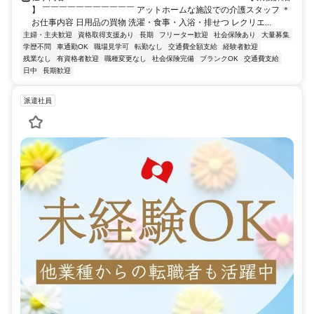
】 ￣￣￣￣￣￣￣￣￣￣￣ アットホームな施設での介護スタッフ ＊
お仕事内容 日用品の買物 洗濯・食事・入浴・排せつ レクリエ...
主婦・主夫歓迎
資格取得支援あり
長期
フリーター歓迎
社会保険あり
大量募集
学歴不問
車通勤OK
職場見学可
転勤なし
交通費全額支給
経験者歓迎
残業なし
有資格者歓迎
職種変更なし
社会保険完備
ブランクOK
交通費支給
日中
長期歓迎
派遣社員