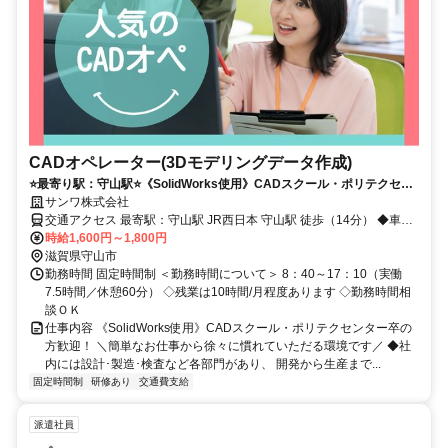
CADオペレーター(3Dモデリングデータ作成)
⭐️最寄り駅：守山駅⭐️《SolidWorks使用》CADスクール・ポリテクセン
ター卒の方歓迎！
サンワ株式会社
交通アクセス 最寄駅：守山駅 JR西日本 守山駅 徒歩（14分） ◆車・
バイク・自転車通勤可。ご相談ください！ ◆駅前の工業エリアで近
時給1,600円～1,800円
隣にコンビニ・飲食店あり♪
滋賀県守山市
勤務時間 固定時間制 ＜勤務時間について＞ 8：40～17：10（実働
7.5時間／休憩60分） ◇残業は10時間/月程度あります ◇勤務時間相
談ＯＫ
仕事内容 《SolidWorks使用》CADスクール・ポリテクセンター卒の
方歓迎！ ＼簡単なお仕事から徐々に慣れていただる環境です／ ◆社
内には設計･製造･検査など各部門があり、 開発から生産まで...
固定時間制
研修あり
交通費支給
派遣社員