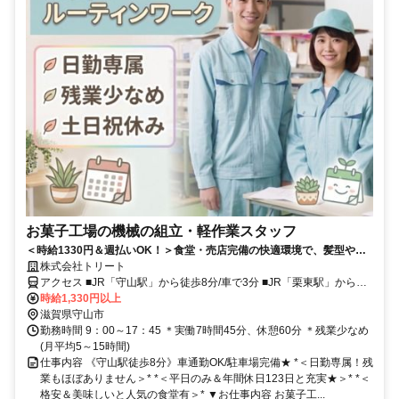
お菓子工場の機械の組立・軽作業スタッフ
＜時給1330円＆週払いOK！＞食堂・売店完備の快適環境で、髪型やネ
イルも自由に楽しみながら働けます♪
株式会社トリート
アクセス ■JR「守山駅」から徒歩8分/車で3分 ■JR「栗東駅」から車
で6分 ■JR「野洲駅」から車で10分 ■JR「手原駅」から車で9分
時給1,330円以上
滋賀県守山市
勤務時間 9：00～17：45 ＊実働7時間45分、休憩60分 ＊残業少なめ
(月平均5～15時間)
仕事内容 《守山駅徒歩8分》車通勤OK/駐車場完備★ *＜日勤専属！残
業もほぼありません＞* *＜平日のみ＆年間休日123日と充実★＞* *＜
格安＆美味しいと人気の食堂有＞* ▼お仕事内容 お菓子工...