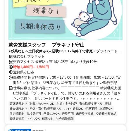
就労支援スタッフ プラネット守山
⭐残業なし＆土日祝休み⭐未経験OK！17時終了で家庭・プライベートも
安心✨️
株式会社プラネット
交通アクセス 最寄駅：守山駅 JR守山駅より徒歩10分
時給1,480円～1,580円
滋賀県守山市
勤務時間 固定時間制 9：30～17：00 【勤務時間】 9:30～17:00（実
働6.5h／休憩1h） ◎残業なし ◎子育て世代も働きやすい勤務形態！
仕事内容 お仕事内容について ￣￣￣￣￣￣￣￣￣￣￣ 就労継続支援
B型事業所「プラネット守山」で、障がいのある利用者さんの「働き
たい気持ち」をサポートするお仕事です。 -＋・＋・＋・＋・＋・...
育休延長あり
副業・WワークOK
主婦・主夫歓迎
資格取得支援あり
長期
社会保険あり
産休・育休取得実績あり
バイク通勤OK
学歴不問
車通勤OK
固定時間制
職場見学可
平日のみOK
経験不問
未経験者歓迎
交通費全額支給
経験者歓迎
ネイルOK
残業なし
社会保険完備