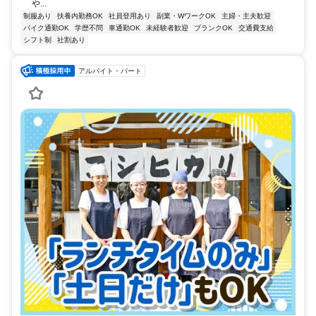
や...
制服あり
扶養内勤務OK
社員登用あり
副業・WワークOK
主婦・主夫歓迎
バイク通勤OK
学歴不問
車通勤OK
未経験者歓迎
ブランクOK
交通費支給
シフト制
社割あり
アルバイト・パート