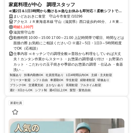
家庭料理が中心 調理スタッフ
≪週2日＆1日3時間から働ける≫急なお休みも即対応！柔軟シフトで子
育てと両立する主婦さん多数♪平日のみ勤務も大歓迎
まいどおおきに食堂 守山今市食堂 /10296
アクセス ＪＲ東海道本線 守山（滋賀県）西口徒歩約46分、ＪＲ東海
道本線 野洲北口徒歩約53分、ＪＲ東海道本線 栗東西口徒歩約70分
時給1,100円
滋賀県守山市
勤務時間 10:00～15:00 17:00～21:00 上記時間帯で曜日、時間などは
面接の際 お気軽にご相談ください◎ ※週2～5日・1日3～5時間程度
でOK（応相談）
仕事内容 ≪キッチンでの調理全般≫普段から料理をしていれば大丈
夫！カンタン作業からスタート ・お惣菜の調理/盛り付け ・お野菜の
カット ・こだわりの玉子焼きや季節のお惣菜の調理 ・仕込み ・食器
洗い ...
制服あり
扶養内勤務OK
社員登用あり
1日4時間以内OK
主婦・主夫歓迎
フリーター歓迎
シフト自由
車通勤OK
学生歓迎
経験者歓迎
研修あり
ブランクOK
交通費支給
まかないあり
長期歓迎
フルタイム歓迎
週2・3日からOK
シフト制
週4日以上OK
髪型・髪色自由
派遣社員