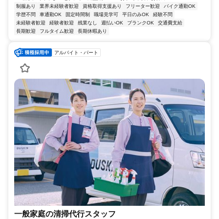
制服あり
業界未経験者歓迎
資格取得支援あり
フリーター歓迎
バイク通勤OK
学歴不問
車通勤OK
固定時間制
職場見学可
平日のみOK
経験不問
未経験者歓迎
経験者歓迎
残業なし
週払いOK
ブランクOK
交通費支給
長期歓迎
フルタイム歓迎
長期休暇あり
アルバイト・パート
一般家庭の清掃代行スタッフ