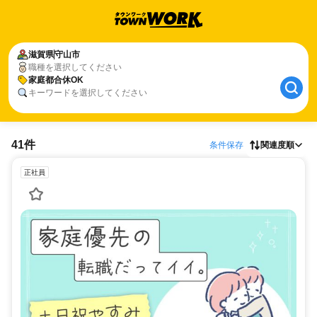
滋賀県
守山市
職種を選択してください
家庭都合休OK
キーワードを選択してください
41件
条件保存
関連度順
正社員