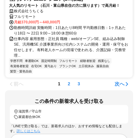
大人気のリモート（石川・富山県在住の方に限ります）で高月給！
株式会社うちくる
フルリモート
月給370,000円～440,000円
勤務時間詳細 実働時間：1日あたり8時間 平均勤務日数：1ヶ月あた
り18日 〜 22日 9:00～18:00 休憩60分
仕事内容 雇用形態：正社員 職種：web/オープンSE、組み込み制御
SE、汎用機SE 介護事業所向け社内システムの開発・運用・保守をお
任せします。 有料老人ホームの現場で使われる、介護記録・労務管
理...
学歴不問
車通勤OK
固定時間制
フルリモート
経験者歓迎
残業なし
有資格者歓迎
在宅OK
賞与あり
ブランクOK
土日祝休み
服装自由
髪型・髪色自由
前へ
次へ
1
2
3
この条件の新着求人を受け取る
滋賀県 / 守山市
家庭都合休OK
「LINEで受け取る」では、新着求人のほか、おすすめ情報なども配信しま
す。
詳しくはこちら