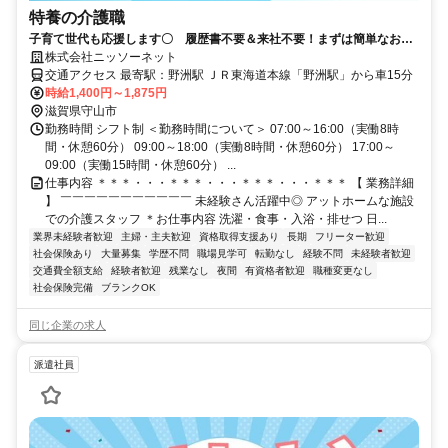
特養の介護職
子育て世代も応援します〇 履歴書不要＆来社不要！まずは簡単なお仕
事から始めましょう！
株式会社ニッソーネット
交通アクセス 最寄駅：野洲駅 ＪＲ東海道本線「野洲駅」から車15分
時給1,400円～1,875円
滋賀県守山市
勤務時間 シフト制 ＜勤務時間について＞ 07:00～16:00（実働8時
間・休憩60分） 09:00～18:00（実働8時間・休憩60分） 17:00～
09:00（実働15時間・休憩60分） ...
仕事内容 ＊＊＊・・・＊＊＊・・・＊＊＊・・・＊＊＊ 【 業務詳細
】 ￣￣￣￣￣￣￣￣￣￣￣ 未経験さん活躍中◎ アットホームな施設
での介護スタッフ ＊お仕事内容 洗濯・食事・入浴・排せつ 日...
業界未経験者歓迎
主婦・主夫歓迎
資格取得支援あり
長期
フリーター歓迎
社会保険あり
大量募集
学歴不問
職場見学可
転勤なし
経験不問
未経験者歓迎
交通費全額支給
経験者歓迎
残業なし
夜間
有資格者歓迎
職種変更なし
社会保険完備
ブランクOK
同じ企業の求人
派遣社員