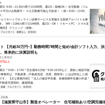
ト
日: 9:00～21:00の間で1日4時間、週2日～勤務OK！ 在宅勤務（フル
※平日のみ勤務可！ ※土日勤務可能な方歓迎！ ＜例＞9:00～13:00、
...
 フルリモートでオンライン診療サービスを実施する医師アルバイトを募
す。 9時～21時の間で1日4時間、週2日～OK！ リモートPC・スマホ支
種別】 クリニック（保険...
フルリモート
残業なし
在宅OK
ト 【月給30万円~】勤務時間7時間と短め!会計ソフト入力、
成、将来的に決算説明も
理士事務所
00円以上
ト
: * 9:00～17:00 * 完全週休2日制 * 9:00-16:00など、柔軟に相談可能
 弊事務所は、不動産業（不動産賃貸、売買、開発等）にほぼ特化した税
です。 【主な業務内容】 * 法人の確定申告書、各種税務申告書の作成 *
不動産売買契約、建築関連...
急募
フルリモート
在宅OK
正社員
【滋賀県守山市】製造オペレーター 住宅補助あり/空調完備/