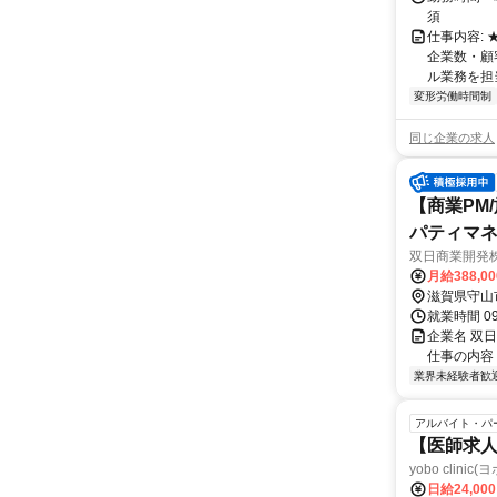
須
仕事内容:
企業数・顧
ル業務を担当い
変形労働時間制
同じ企業の求人
【商業PM
パティマ
双日商業開発
月給388,0
滋賀県守山
就業時間 0
企業名 双
仕事の内容
業界未経験者歓
アルバイト・パ
【医師求人
yobo clini
日給24,00