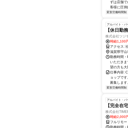
ずは店舗で
客様に圧倒
変形労働時間制
アルバイト・パ
【休日勤
株式会社ツジ
時給1,100
滋賀県守山
勤務時間・曜
いただきます
望の方も大歓
仕事内容:
ョップです
募集します。
変形労働時間制
アルバイト・パ
【完全在
株式会社TIME
時給2,000
フルリモー
勤務時間・