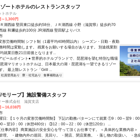
リゾートホテルのレストランスタッフ
ットホテル
円～1,300円
ＪＲ湖西線 堅田東口徒歩約58分、ＪＲ湖西線 小野（滋賀県）徒歩約70
線 和邇徒歩約100分 JR湖西線 堅田駅よりバス
市
■変形労働時間制 シフト制（1週平均40時間以内） シーズン・日勤・夜勤
務時間は変動します。 残業をお願いする場合があります。 別途残業割
均就業日数21日前後となります...
●アピールポイント● 世界的ホテルブランドで、琵琶湖を望む特別な職場
琵琶湖マリオットホテルは、日本最大の湖・琵琶湖を一望できるリゾー
 最上階レストラン「Grill ...
社員登用あり
寮・社宅あり
食事補助あり
/モリーブ】施設警備スタッフ
ィー株式会社 滋賀支店
円～16,038円
市
日: 【１ケ月の変形労働時間制】 下記の勤務パターンにて就業 ①9：00～翌9：00
0～翌10：00（休憩480分） ③12：00～22：00（休憩120分） ...
 【仕事内容】 商業施設の安全安心を守って頂くお仕事です。 ＜具体的な業務内容＞
管理。 ・建物内外の巡回、見回り。 ・開店、閉店業務。 ・落し物の取扱い。 ・急病.