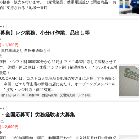
の接客・販売を行います。 （家電製品、携帯電話並びに関連商品） お
的に支持される「地域一番店...
ート
務募集】レジ業務、小分け作業、品出し等
ヤ
円～1,300円
アクセス: 社員駐車場あり 自転車通勤も可
市
日: ・シフト制 09時30分から21時まで ＊ご希望に応じて調整させて
。 休暇・休日: 休日・休暇: * シフト制（希望休あり） * フルタイム希
迎！...
 COCOMARTは、コストコ人気商品を地域の皆さまにお届けする再販シ
。 今回、ピエリ守山店の新規出店にあたり、オープニングメンバーを
 * 接客・レジ対応・商品補充...
週1日からOK
即日勤務OK
固定時間制
交通費支給
シフト制
ート
宅・全国応募可】労務経験者大募集
RS
円～2,600円
ト
曜日: ・160時間勤務（曜日、時間帯問わず） ※入社初月は日中勤務必