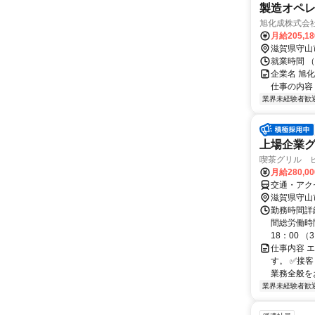
製造オペレ
旭化成株式会
月給205,1
滋賀県守山
就業時間 （
企業名 旭
仕事の内容
業界未経験者歓
上場企業
喫茶グリル 
月給280,0
交通・アク
滋賀県守山
勤務時間詳
間総労働時間
18：00 （3）
仕事内容 
す。 ✅接
業務全般をお
業界未経験者歓