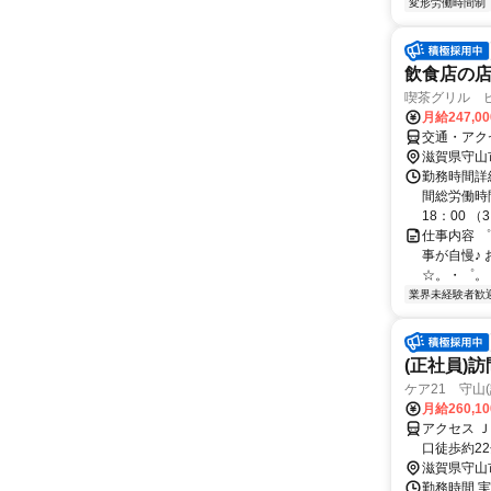
変形労働時間制
飲食店の
喫茶グリル 
月給247,0
交通・アク
滋賀県守山
勤務時間詳
間総労働時間
18：00 （3）
仕事内容 
事が自慢♪
☆。・゜。
業界未経験者歓
(正社員)
ケア21 守山
月給260,1
アクセス 
口徒歩約2
14分
滋賀県守山
勤務時間 実