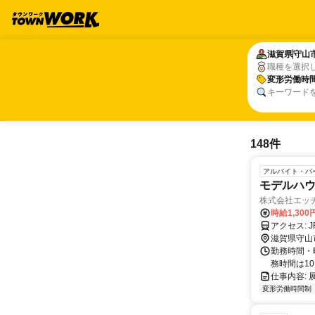
滋賀県
滋賀県
守山
守山
職種を選択
変形労働時
変形労働時
キーワード
148件
アルバイト・パ
モデルハ
株式会社エッ
時給1,300
ア
滋賀県守山
勤務時間・
務時間は10
仕事内容:
変形労働時間制