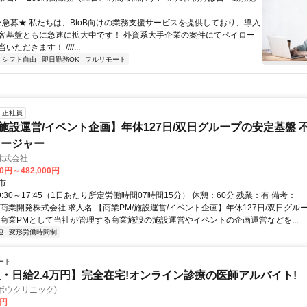
 ★急募★ 私たちは、BtoB向けの業務支援サービスを提供しており、導入
客基盤ともに急速に拡大中です！ 外資系大手企業の案件にてペイロー
ただきます！ ////...
シフト自由
即日勤務OK
フルリモート
正社員
/施設運営/イベント企画】年休127日/双日グループの安定基盤 
ネージャー
株式会社
00円～482,000円
市
9:30～17:45（1日あたり所定労働時間07時間15分） 休憩：60分 残業：有 備考：
日商業開発株式会社 求人名 【商業PM/施設運営/イベント企画】年休127日/双日グル
 商業PMとして当社が管理する商業施設の施設運営やイベントの企画運営などを...
迎
変形労働時間制
ート
・日給2.4万円】完全在宅!オンライン診療の医師アルバイト!
c(ヨボウクリニック)
0円