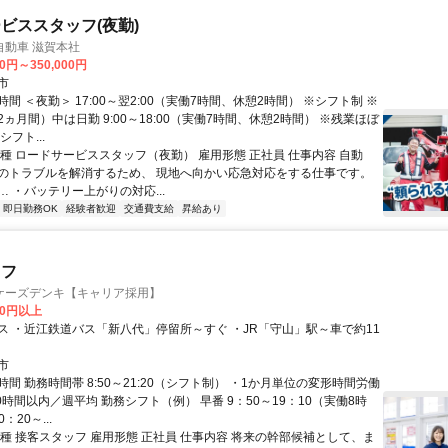
ビススタッフ(夜勤)
自動車 滋賀本社
00円～350,000円
市
間 ＜夜勤＞ 17:00～翌2:00（実働7時間、休憩2時間） ※シフト制 ※
ヵ月間）中は日勤 9:00～18:00（実働7時間、休憩2時間） ※残業ほぼ
フト...
職種 ロードサービススタッフ（夜勤） 雇用形態 正社員 仕事内容 自動
のトラブルを解消するため、 現地へ向かい応急対応をする仕事です。
 ・バッテリー上がりの対応...
即日勤務OK
経験者歓迎
交通費支給
昇給あり
ッフ
ケーズデンキ【キャリア採用】
00円以上
ス ・近江鉄道バス「新八代」停留所～すぐ ・JR「守山」駅～車で約11
市
間 勤務時間帯 8:50～21:20（シフト制） ・1か月単位の変形時間労働
0時間以内／週平均 勤務シフト（例） 早番 9：50～19：10（実働8時
：20～...
職種 接客スタッフ 雇用形態 正社員 仕事内容 将来の幹部候補として、ま