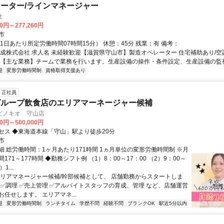
ーター/ラインマネージャー
社
80円～277,260円
市
1日あたり所定労働時間07時間15分） 休憩：45分 残業：有 備考：
化成株式会社 求人名 未経験歓迎【滋賀県守山市】製造オペレーター 住宅補助あり/空
 【主な業務】チームで業務を行います。生産設備の操作・条件設定、生産設備の監視.
迎
変形労働時間制
資格取得支援あり
正社員
グループ飲食店のエリアマーネージャー候補
ピノキオ 守山店
00円～500,000円
セス ◆東海道本線「守山」駅より徒歩20分
市
細 総労働時間：1ヶ月あたり171時間 1ヵ月単位の変形労働時間制 ※月
171～177時間 ◆勤務シフト例 （1）8：00～17：00 （2）9：00～
1...
エリアマネージャー候補/幹部候補として、 店舗勤務からスタートしま
客 ✅調理 ✅売上管理 ✅アルバイトスタッフの育成、管理 など、店舗運営
任せします。 エリアマネ...
迎
変形労働時間制
ランチタイム
学歴不問
経験不問
ブランクOK
駅近5分以内