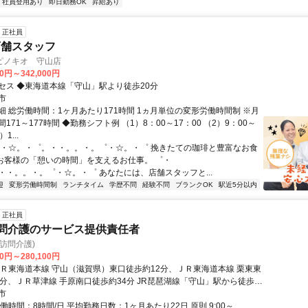
社員登用あり
即日勤務OK
昇給あり
正社員
店舗スタッフ
ピノキオ 守山店
00円～342,000円
セス ◆東海道本線「守山」駅より徒歩20分
市
細 総労働時間：1ヶ月あたり171時間 1ヵ月単位の変形労働時間制 ※月
171～177時間 ◆勤務シフト例 （1）8：00～17：00 （2）9：00～
1...
゜・☆。・゜。・・。。・。゜・☆。・゜ 挽きたての珈琲と豊富なお食
 お客様の「憩いの時間」を支えるお仕事。 ゜・
・・。。・。゜・☆。・゜ あなたには、店舗スタッフと...
迎
変形労働時間制
ランチタイム
学歴不問
経験不問
ブランクOK
駅近5分以内
正社員
訪問介護のサービス提供責任者
(訪問介護)
00円～280,100円
ＪＲ東海道本線 守山（滋賀県）東口徒歩約12分、ＪＲ東海道本線 栗東東
2分、ＪＲ草津線 手原南口徒歩約34分 JR琵琶湖線「守山」駅から徒歩約
市
働時間：8時間/日 平均勤務日数：1ヶ月あたり22日 原則 9:00～