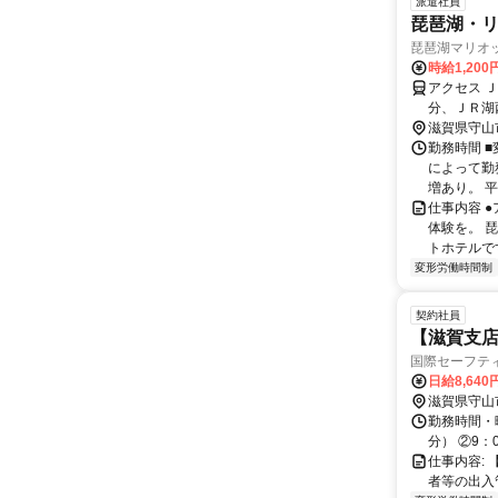
派遣社員
琵琶湖・
琵琶湖マリオ
時給1,200
アクセス 
分、ＪＲ湖西
滋賀県守山
勤務時間 
によって勤
増あり。 平
仕事内容 
体験を。 
トホテルです。
変形労働時間制
契約社員
【滋賀支店
国際セーフテ
日給8,640
滋賀県守山
勤務時間・曜
分） ②9：0
仕事内容:
者等の出入