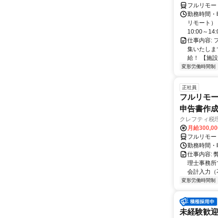
フルリモー
勤務時間・曜
リモート） 
10:00～14:0
仕事内容:
集いたしま
給！ 【施設
変形労働時間制
正社員
フルリモー
申告書作
クレフティ税
月給300,0
フルリモー
勤務時間・曜日
仕事内容:
理士事務所
会計入力（
変形労働時間制
未経験歓迎