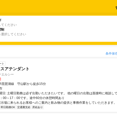
市
市
してください
間制
間制
を選択してください
条件保
ート
ウスアテンダント
チエルシー
円
クセス: JR琵琶湖線 守山駅から徒歩15分
市
曜日: 土曜日勤務は必ず出勤いただきたいです。 他の曜日の出勤は面接時に相談して
：00～17：00です。途中60分の休憩時間あり
 展示場に来られるお客様へのご案内と飲み物の提供と事務作業をしていただきます。
即日勤務OK
交通費支給
昇給あり