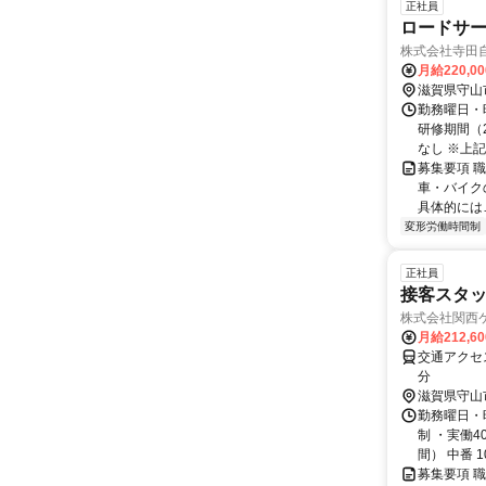
正社員
ロードサー
株式会社寺田
月給220,0
滋賀県守山
勤務曜日・時
研修期間（2
なし ※上記シ
募集要項 
車・バイク
具体的には…
変形労働時間制
正社員
接客スタ
株式会社関西
月給212,6
交通アクセ
分
滋賀県守山
勤務曜日・時
制 ・実働4
間） 中番 10
募集要項 