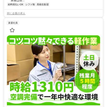
業後は授...
給料前払いOK
シフト制
高校生歓迎
同じ企業の求人
派遣社員