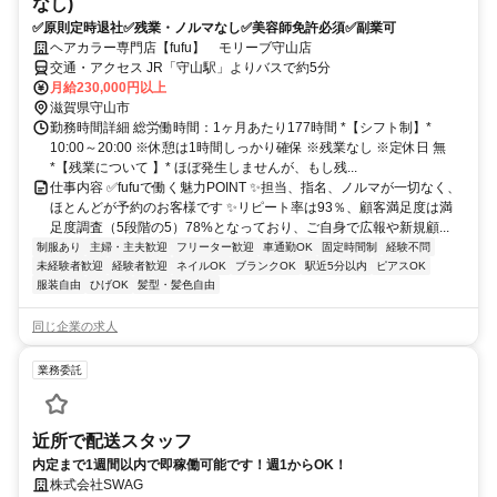
なし)
✅原則定時退社✅残業・ノルマなし✅美容師免許必須✅副業可
ヘアカラー専門店【fufu】 モリーブ守山店
交通・アクセス JR「守山駅」よりバスで約5分
月給230,000円以上
滋賀県守山市
勤務時間詳細 総労働時間：1ヶ月あたり177時間 *【シフト制】*
10:00～20:00 ※休憩は1時間しっかり確保 ※残業なし ※定休日 無
*【残業について 】* ほぼ発生しませんが、もし残...
仕事内容 ✅fufuで働く魅力POINT ✨担当、指名、ノルマが一切なく、
ほとんどが予約のお客様です ✨リピート率は93％、顧客満足度は満
足度調査（5段階の5）78%となっており、ご自身で広報や新規顧...
制服あり
主婦・主夫歓迎
フリーター歓迎
車通勤OK
固定時間制
経験不問
未経験者歓迎
経験者歓迎
ネイルOK
ブランクOK
駅近5分以内
ピアスOK
服装自由
ひげOK
髪型・髪色自由
同じ企業の求人
業務委託
近所で配送スタッフ
内定まで1週間以内で即稼働可能です！週1からOK！
株式会社SWAG