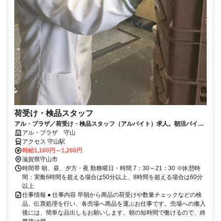
荷受け・検品スタッフ
アル・プラザ／荷受け・検品スタッフ（アルバイト）求人。朝活バイト
で元気に一日スタート
アル・プラザ 守山
アクセス 守山駅
時給1,160円～1,260円
滋賀県守山市
時間帯 朝、昼、夕方・夜 勤務曜日・時間 7：30～21：30 ※休憩時
間：実働6時間を超える場合は50分以上、8時間を超える場合は60分
以上
仕事情報 ● 仕事内容 早朝から商品の荷受けや数量チェックなどの検
品、伝票処理を行い、各売場へ商品を運ぶお仕事です。売場への搬入
後には、簡単な品出しもお願いします。朝の短時間で働けるので、終