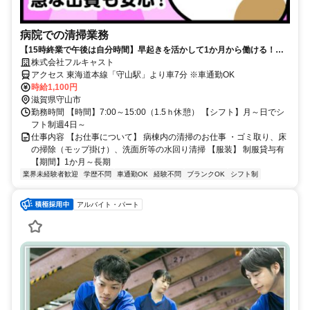
病院での清掃業務
【15時終業で午後は自分時間】早起きを活かして1か月から働ける！
車・バイク通勤OKで通いやすさも抜群！
株式会社フルキャスト
アクセス 東海道本線「守山駅」より車7分 ※車通勤OK
時給1,100円
滋賀県守山市
勤務時間 【時間】7:00～15:00（1.5ｈ休憩） 【シフト】月～日でシ
フト制週4日～
仕事内容 【お仕事について】 病棟内の清掃のお仕事 ・ゴミ取り、床
の掃除（モップ掛け）、洗面所等の水回り清掃 【服装】 制服貸与有
【期間】1か月～長期
業界未経験者歓迎
学歴不問
車通勤OK
経験不問
ブランクOK
シフト制
アルバイト・パート