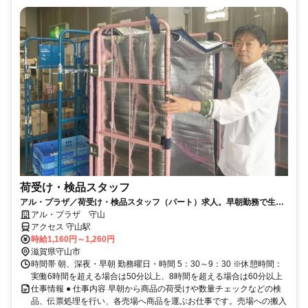
荷受け・検品スタッフ
アル・プラザ／荷受け・検品スタッフ（パート）求人。早朝勤務で生活
リズムも整う仕事です
アル・プラザ 守山
アクセス 守山駅
時給1,160円～1,260円
滋賀県守山市
時間帯 朝、深夜・早朝 勤務曜日・時間 5：30～9：30 ※休憩時間：
実働6時間を超える場合は50分以上、8時間を超える場合は60分以上
仕事情報 ● 仕事内容 早朝から商品の荷受けや数量チェックなどの検
品、伝票処理を行い、各売場へ商品を運ぶお仕事です。売場への搬入