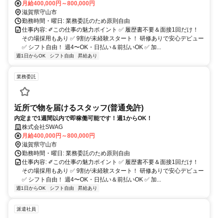
月給400,000円～800,000円
滋賀県守山市
勤務時間・曜日: 業務委託のため原則自由
仕事内容: ✐この仕事の魅力ポイント ✅ 履歴書不要＆面接1回だけ！
その場採用もあり ✅ 9割が未経験スタート！ 研修ありで安心デビュー
✅ シフト自由！ 週4〜OK・日払い＆前払いOK ✅ 加...
週1日からOK
シフト自由
昇給あり
業務委託
近所で物を届けるスタッフ(普通免許)
内定まで1週間以内で即稼働可能です！週1からOK！
株式会社SWAG
月給400,000円～800,000円
滋賀県守山市
勤務時間・曜日: 業務委託のため原則自由
仕事内容: ✐この仕事の魅力ポイント ✅ 履歴書不要＆面接1回だけ！
その場採用もあり ✅ 9割が未経験スタート！ 研修ありで安心デビュー
✅ シフト自由！ 週4〜OK・日払い＆前払いOK ✅ 加...
週1日からOK
シフト自由
昇給あり
派遣社員