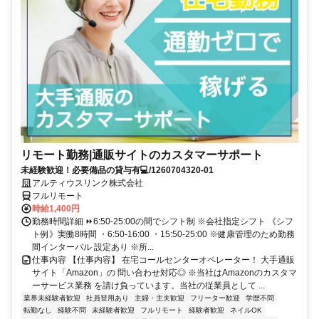
リモート勤務|通販サイトのカスタマーサポート
未経験歓迎！必要備品の貸与有💻/1260704320-01
アルティウスリンク株式会社
フルリモート
時給1,400円
勤務時間詳細 ⏩6:50-25:00の間でシフト制 ※会社指定シフト 《シフ
ト例》実働8時間 ・6:50-16:00 ・15:50-25:00 ※健康管理のため勤務
間インターバル 設定あり ※所...
仕事内容 【仕事内容】 在宅コールセンターオペレーター！ 大手通販
サイト「Amazon」の 問い合わせ対応◎ ※当社はAmazonのカスタマ
ーサービス業務 を請け負っています。当社の従業員として ...
業界未経験者歓迎
社員登用あり
主婦・主夫歓迎
フリーター歓迎
学歴不問
転勤なし
経験不問
未経験者歓迎
フルリモート
経験者歓迎
ネイルOK