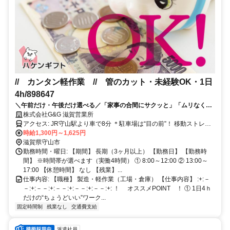
// カンタン軽作業 // 管のカット・未経験OK・1日
4h/898647
＼午前だけ・午後だけ選べる／「家事の合間にサクッと」「ムリなく週
3日だけ」がかないます！
株式会社G&G 滋賀営業所
アクセス: JR守山駅より車で8分 ＊駐車場は“目の前”！ 移動ストレス
はありません＊ 車通勤OK,バイク通勤OK
時給1,300円～1,625円
滋賀県守山市
勤務時間・曜日: 【期間】 長期（3ヶ月以上） 【勤務日】 【勤務時
間】 ※時間帯が選べます（実働4時間） ① 8:00～12:00 ② 13:00～
17:00 【休憩時間】 なし 【残業】...
仕事内容: 【職種】 製造・軽作業（工場・倉庫） 【仕事内容】 :+:－
－:+:－－:+:－－:+:－－:+:－－:+: ！ オススメPOINT ！ ① 1日4ｈ
だけの“ちょうどいい”ワーク...
固定時間制
残業なし
交通費支給
派遣社員