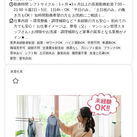
勤務時間 シフトサイクル：1ヶ月 ●3ヶ月以上の長期勤務歓迎 7:00～
21:00 ※週2日～5日、1日4h～OK 「平日のみ」「土日祝のみ」の働
き方もOK！ 短時間勤務希望の方も お気軽にご相談く...
仕事内容 ～環境整備・調理補助など＊未経験の方も安心～ 初めての
方でも安心！ お仕事イメージは、寮母（父）・マンション管理スタ
ッフさん♪ お掃除やお洗濯・調理補助など家事の延長となる業務がメ
イン★ ...
業界未経験者歓迎
副業・WワークOK
バイク通勤OK
学歴不問
車通勤OK
職場見学可
経験不問
交通費全額支給
残業なし
月1シフト提出
ブランクOK
育休あり
シフト制
土日祝休み
服装自由
履歴書不要
友達と応募OK
髪型・髪色自由
派遣社員