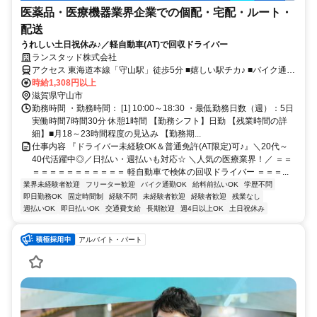
医薬品・医療機器業界企業での個配・宅配・ルート・
配送
うれしい土日祝休み♪／軽自動車(AT)で回収ドライバー
ランスタッド株式会社
アクセス 東海道本線「守山駅」徒歩5分 ■嬉しい駅チカ♪ ■バイク通勤
OK！(車通勤の方応相談)
時給1,308円以上
滋賀県守山市
勤務時間 ・勤務時間： [1] 10:00～18:30 ・最低勤務日数（週）：5日
実働時間7時間30分 休憩1時間 【勤務シフト】日勤 【残業時間の詳
細】■月18～23時間程度の見込み 【勤務期...
仕事内容 『ドライバー未経験OK＆普通免許(AT限定)可♪』＼20代～
40代活躍中◎／日払い・週払いも対応☆ ＼人気の医療業界！／ ＝＝
＝＝＝＝＝＝＝＝＝＝＝ 軽自動車で検体の回収ドライバー ＝＝＝...
業界未経験者歓迎
フリーター歓迎
バイク通勤OK
給料前払いOK
学歴不問
即日勤務OK
固定時間制
経験不問
未経験者歓迎
経験者歓迎
残業なし
週払いOK
即日払いOK
交通費支給
長期歓迎
週4日以上OK
土日祝休み
アルバイト・パート