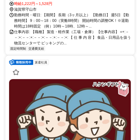
分） ＊車・バイク・自転車通勤OK ＊無料駐車場あり 車通勤OK,バイ
時給1,222円～1,528円
ク通勤OK
滋賀県守山市
勤務時間・曜日: 【期間】 長期（3ヶ月以上） 【勤務日】 週5日 【勤
務時間】 9：00～18：00（実働8時間） 開始時間の調整OK！※退勤
時間は18時固定 （例）10時～18時、12時～...
仕事内容: 【職種】 製造・軽作業（工場・倉庫） 【仕事内容】 =+:－
－:+:－－:+:－－:+:－－:+:－－:+: 【 仕 事 内 容 】 食品・日用品を扱う
物流センターで ピッキングの...
固定時間制
交通費支給
派遣社員