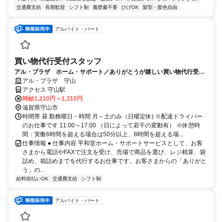
交通費支給
長期歓迎
シフト制
履歴書不要
ひげOK
髪型・髪色自由
アルバイト・パート
買い物代行受付スタッフ
アル・プラザ ホーム・サポート／ありがとうが嬉しい買い物代行受付
スタッフ（パート）求人
アル・プラザ 守山
アクセス 守山駅
時給1,210円～1,310円
滋賀県守山市
時間帯 昼 勤務曜日・時間 月～土のみ（日曜定休) ※配達ドライバー
のお仕事です 11:00～17:00 （日によって若干の変動有） ※休憩時
間：実働6時間を超える場合は50分以上、8時間を超える場...
仕事情報 ● 仕事内容 平和堂ホーム・サポートサービスとして、お客
さまから電話やFAXで注文を受け、売場で商品を選び、レジ精算、袋
詰め、箱詰めまでを代行するお仕事です。お客さまからの「ありがと
う」の...
給料前払いOK
交通費支給
シフト制
アルバイト・パート