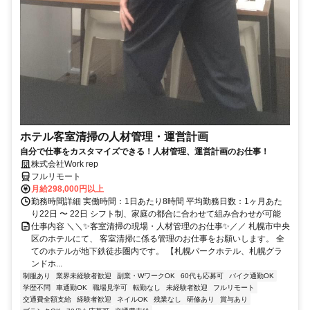
ホテル客室清掃の人材管理・運営計画
自分で仕事をカスタマイズできる！人材管理、運営計画のお仕事！
株式会社Work rep
フルリモート
月給298,000円以上
勤務時間詳細 実働時間：1日あたり8時間 平均勤務日数：1ヶ月あた
り22日 〜 22日 シフト制、家庭の都合に合わせて組み合わせが可能
仕事内容 ＼＼✨客室清掃の現場・人材管理のお仕事✨／／ 札幌市中央
区のホテルにて、 客室清掃に係る管理のお仕事をお願いします。 全
てのホテルが地下鉄徒歩圏内です。 【札幌パークホテル、札幌グラ
ンドホ...
制服あり
業界未経験者歓迎
副業・WワークOK
60代も応募可
バイク通勤OK
学歴不問
車通勤OK
職場見学可
転勤なし
未経験者歓迎
フルリモート
交通費全額支給
経験者歓迎
ネイルOK
残業なし
研修あり
賞与あり