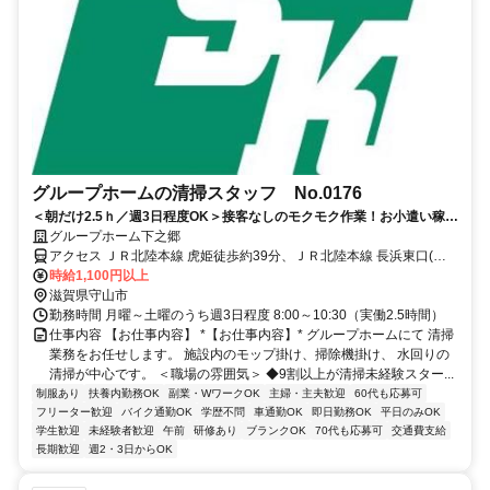
グループホームの清掃スタッフ No.0176
＜朝だけ2.5ｈ／週3日程度OK＞接客なしのモクモク作業！お小遣い稼
ぎ・健康維持にぴったり！
グループホーム下之郷
アクセス ＪＲ北陸本線 虎姫徒歩約39分、ＪＲ北陸本線 長浜東口(伊
吹口)徒歩約55分、ＪＲ北陸本線 河毛西口徒歩約71分 琵琶湖線「守山
時給1,100円以上
駅」よりバス13分※車通勤・バイク通勤OK ※勤務地は当社の請負先
滋賀県守山市
となります
勤務時間 月曜～土曜のうち週3日程度 8:00～10:30（実働2.5時間）
仕事内容 【お仕事内容】 *【お仕事内容】* グループホームにて 清掃
業務をお任せします。 施設内のモップ掛け、掃除機掛け、 水回りの
清掃が中心です。 ＜職場の雰囲気＞ ◆9割以上が清掃未経験スター...
制服あり
扶養内勤務OK
副業・WワークOK
主婦・主夫歓迎
60代も応募可
フリーター歓迎
バイク通勤OK
学歴不問
車通勤OK
即日勤務OK
平日のみOK
学生歓迎
未経験者歓迎
午前
研修あり
ブランクOK
70代も応募可
交通費支給
長期歓迎
週2・3日からOK