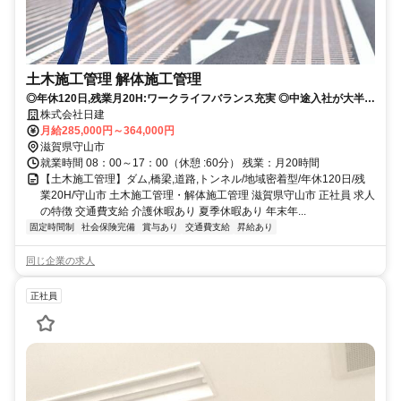
土木施工管理 解体施工管理
◎年休120日,残業月20H:ワークライフバランス充実 ◎中途入社が大半:
馴染みやすい職場環境や人間関係 ◎地域密着型 ◎平均勤続年数16年 ◎
株式会社日建
宿泊有の出張無
月給285,000円～364,000円
滋賀県守山市
就業時間 08：00～17：00（休憩 :60分） 残業：月20時間
【土木施工管理】ダム,橋梁,道路,トンネル/地域密着型/年休120日/残
業20H/守山市 土木施工管理・解体施工管理 滋賀県守山市 正社員 求人
の特徴 交通費支給 介護休暇あり 夏季休暇あり 年末年...
固定時間制
社会保険完備
賞与あり
交通費支給
昇給あり
同じ企業の求人
正社員