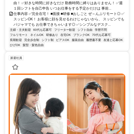
由！ ✅好きな時間に好きなだけ 勤務時間に縛りはありません！ ✅週
１回シフトを自己申告 いつお仕事をする予定かだけは 事前...
仕事内容 ✅完全在宅！ ■面接 ■研修 ■おしごと ぜ～んぶリモート◎ ✅
スッピンOK！ お客様に顔を見せるわけじゃないから、 スッピンでも
パジャマでも お仕事できちゃいます◎ ✅シンプルなデスク...
主婦・主夫歓迎
60代も応募可
フリーター歓迎
シフト自由
学歴不問
フルリモート
ネイルOK
研修あり
在宅OK
ブランクOK
70代も応募可
長期歓迎
完全歩合制
シフト制
ピアスOK
服装自由
履歴書不要
友達と応募OK
ひげOK
髪型・髪色自由
派遣社員