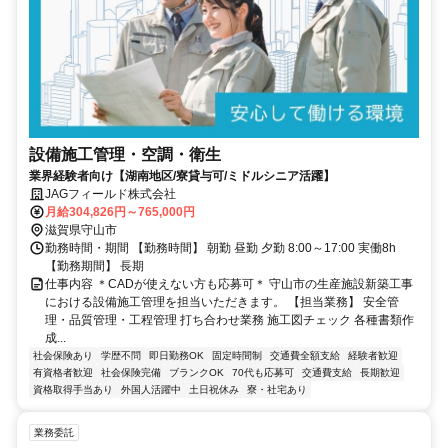
設備施工管理・空調・衛生
業界経験者向け【湖南地区/寮貸与可/ミドルシニア活躍】
JAGフィールド株式会社
月給304,826円～765,000円
滋賀県守山市
勤務時間・期間 【勤務時間】 朝勤 昼勤 夕勤 8:00～17:00 実働8h
【勤務期間】 長期
仕事内容 ＊CADが使えない方も応募可＊ 守山市の生産施設新築工事
における設備施工管理を担当いただきます。 【担当業務】 安全管
理・品質管理・工程管理 打ち合わせ業務 施工図チェック 各種書類作
成...
社会保険あり
学歴不問
即日勤務OK
固定時間制
交通費全額支給
経験者歓迎
有資格者歓迎
社会保険完備
ブランクOK
70代も応募可
交通費支給
長期歓迎
資格取得手当あり
外国人活躍中
土日祝休み
寮・社宅あり
業務委託