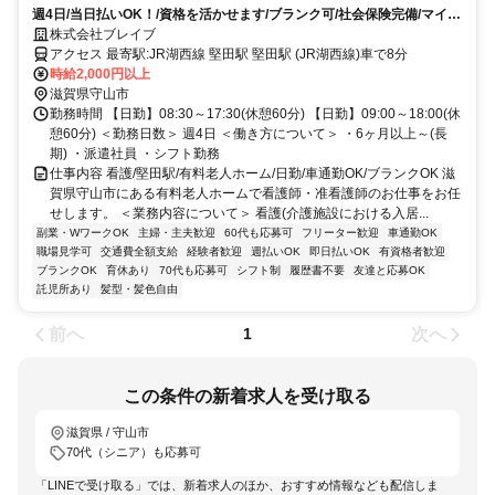
週4日/当日払いOK！/資格を活かせます/ブランク可/社会保険完備/マイナ
ビグループ
株式会社ブレイブ
アクセス 最寄駅:JR湖西線 堅田駅 堅田駅 (JR湖西線)車で8分
時給2,000円以上
滋賀県守山市
勤務時間 【日勤】08:30～17:30(休憩60分) 【日勤】09:00～18:00(休
憩60分) ＜勤務日数＞ 週4日 ＜働き方について＞ ・6ヶ月以上～(長
期) ・派遣社員 ・シフト勤務
仕事内容 看護/堅田駅/有料老人ホーム/日勤/車通勤OK/ブランクOK 滋
賀県守山市にある有料老人ホームで看護師・准看護師のお仕事をお任
せします。 ＜業務内容について＞ 看護(介護施設における入居...
副業・WワークOK
主婦・主夫歓迎
60代も応募可
フリーター歓迎
車通勤OK
職場見学可
交通費全額支給
経験者歓迎
週払いOK
即日払いOK
有資格者歓迎
ブランクOK
育休あり
70代も応募可
シフト制
履歴書不要
友達と応募OK
託児所あり
髪型・髪色自由
前へ
次へ
1
この条件の新着求人を受け取る
滋賀県 / 守山市
70代（シニア）も応募可
「LINEで受け取る」では、新着求人のほか、おすすめ情報なども配信しま