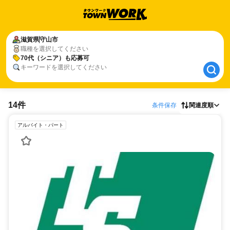
滋賀県
滋賀県
守山市
守山市
職種を選択してください
70代（シニア）も応募可
70代（シニア）も応募可
キーワードを選択してください
14件
条件保存
関連度順
アルバイト・パート