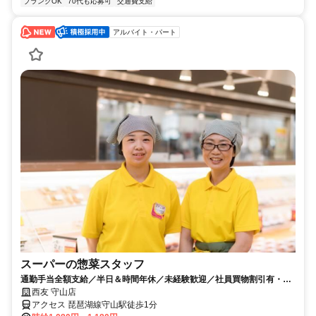
ブランクOK
70代も応募可
交通費支給
アルバイト・パート
スーパーの惣菜スタッフ
通勤手当全額支給／半日＆時間年休／未経験歓迎／社員買物割引有・仕
事終わりにお得にお買物☆
西友 守山店
アクセス 琵琶湖線守山駅徒歩1分