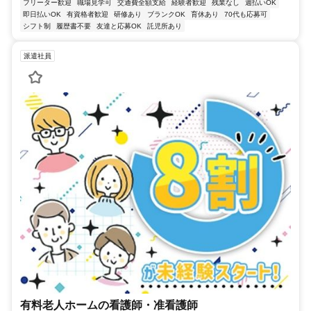
フリーター歓迎
職場見学可
交通費全額支給
経験者歓迎
残業なし
週払いOK
即日払いOK
有資格者歓迎
研修あり
ブランクOK
育休あり
70代も応募可
シフト制
履歴書不要
友達と応募OK
託児所あり
派遣社員
有料老人ホームの看護師・准看護師