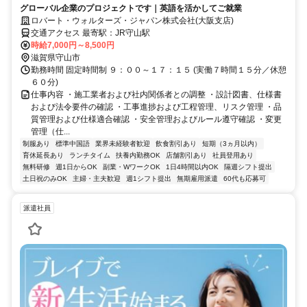
グローバル企業のプロジェクトです｜英語を活かしてご就業
ロバート・ウォルターズ・ジャパン株式会社(大阪支店)
交通アクセス 最寄駅：JR守山駅
時給7,000円～8,500円
滋賀県守山市
勤務時間 固定時間制 ９：００～１７：１５ (実働７時間１５分／休憩
６０分)
仕事内容 ・施工業者および社内関係者との調整 ・設計図書、仕様書
および法令要件の確認 ・工事進捗および工程管理、リスク管理 ・品
質管理および仕様適合確認 ・安全管理およびルール遵守確認 ・変更
管理（仕...
制服あり
標準中国語
業界未経験者歓迎
飲食割引あり
短期（3ヵ月以内）
育休延長あり
ランチタイム
扶養内勤務OK
店舗割引あり
社員登用あり
無料研修
週1日からOK
副業・WワークOK
1日4時間以内OK
隔週シフト提出
土日祝のみOK
主婦・主夫歓迎
週1シフト提出
無期雇用派遣
60代も応募可
派遣社員