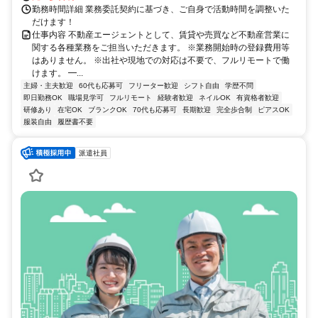
勤務時間詳細 業務委託契約に基づき、ご自身で活動時間を調整いた
だけます！
仕事内容 不動産エージェントとして、賃貸や売買など不動産営業に
関する各種業務をご担当いただきます。 ※業務開始時の登録費用等
はありません。 ※出社や現地での対応は不要で、フルリモートで働
けます。 ━...
主婦・主夫歓迎
60代も応募可
フリーター歓迎
シフト自由
学歴不問
即日勤務OK
職場見学可
フルリモート
経験者歓迎
ネイルOK
有資格者歓迎
研修あり
在宅OK
ブランクOK
70代も応募可
長期歓迎
完全歩合制
ピアスOK
服装自由
履歴書不要
派遣社員