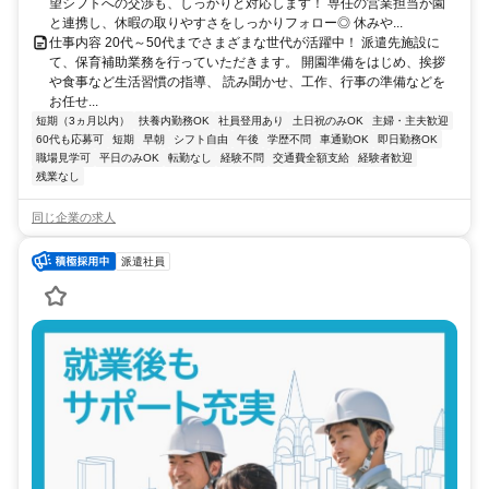
望シフトへの交渉も、しっかりと対応します！ 専任の営業担当が園
と連携し、休暇の取りやすさをしっかりフォロー◎ 休みや...
仕事内容 20代～50代までさまざまな世代が活躍中！ 派遣先施設に
て、保育補助業務を行っていただきます。 開園準備をはじめ、挨拶
や食事など生活習慣の指導、 読み聞かせ、工作、行事の準備などを
お任せ...
短期（3ヵ月以内）
扶養内勤務OK
社員登用あり
土日祝のみOK
主婦・主夫歓迎
60代も応募可
短期
早朝
シフト自由
午後
学歴不問
車通勤OK
即日勤務OK
職場見学可
平日のみOK
転勤なし
経験不問
交通費全額支給
経験者歓迎
残業なし
同じ企業の求人
派遣社員