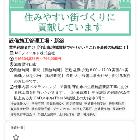
設備施工管理工場・新築
業界経験者向け【守山市/地域貢献でやりがい＊これを最後の転職に！】
JAGフィールド株式会社
月給304,826円～765,000円
滋賀県守山市
勤務時間・期間 【勤務時間】 朝勤 昼勤 夕勤 8:00～17:00 実働8h 実
働8h／休憩60分 【勤務期間】 長期 大手設備工事会社が手掛ける案件
のお仕事です。
仕事内容 ベテランエンジニア募集 守山市の生産施設新築工事におけ
る施工図を担当いただきます 。 【応募資格】 生産設計の経験が15年
以上ある方 CADスキル(Tfas) 60歳以上の方(省令3号ニ...
社会保険あり
学歴不問
即日勤務OK
固定時間制
交通費全額支給
経験者歓迎
有資格者歓迎
社会保険完備
ブランクOK
70代も応募可
交通費支給
長期歓迎
資格取得手当あり
外国人活躍中
土日祝休み
寮・社宅あり
派遣社員