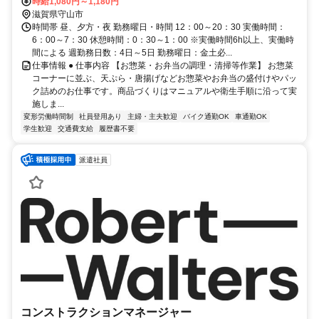
時給1,080円～1,180円
滋賀県守山市
時間帯 昼、夕方・夜 勤務曜日・時間 12：00～20：30 実働時間：
6：00～7：30 休憩時間：0：30～1：00 ※実働時間6h以上、実働時
間による 週勤務日数：4日～5日 勤務曜日：金土必...
仕事情報 ● 仕事内容 【お惣菜・お弁当の調理・清掃等作業】 お惣菜
コーナーに並ぶ、天ぷら・唐揚げなどお惣菜やお弁当の盛付けやパッ
ク詰めのお仕事です。商品づくりはマニュアルや衛生手順に沿って実
施しま...
変形労働時間制
社員登用あり
主婦・主夫歓迎
バイク通勤OK
車通勤OK
学生歓迎
交通費支給
履歴書不要
派遣社員
コンストラクションマネージャー