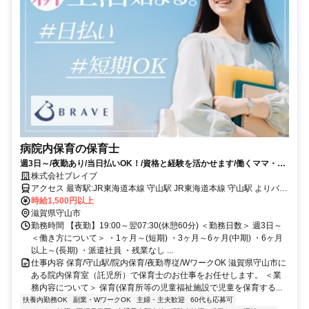
病院内保育の保育士
週3日～/夜勤あり/当日払いOK！/資格と経験を活かせます/働くママ・パ
パ活躍中/託児所あり/マイナビグループ
株式会社ブレイブ
アクセス 最寄駅:JR東海道本線 守山駅 JR東海道本線 守山駅 よりバス
で10分 ※車通勤可能、無料駐車場完備
時給1,500円以上
滋賀県守山市
勤務時間 【夜勤】19:00～翌07:30(休憩60分) ＜勤務日数＞ 週3日～
＜働き方について＞ ・1ヶ月～(短期) ・3ヶ月～6ヶ月(中期) ・6ヶ月
以上～(長期) ・派遣社員 ・残業なし ...
仕事内容 保育/守山駅/院内保育/夜勤専従/WワークOK 滋賀県守山市に
ある院内保育室（託児所）で保育士のお仕事をお任せします。 ＜業
務内容について＞ 保育(保育所等の児童福祉施設で児童を保育する...
扶養内勤務OK
副業・WワークOK
主婦・主夫歓迎
60代も応募可