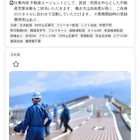
仕事内容 不動産エージェントとして、賃貸・売買を中心とした不動
産営業全般をご担当いただきます。 働き方は自由度が高く、ご自身
のスタイルに合わせて活動していただけます。 ※業務開始時の登録
費用等はあり...
主婦・主夫歓迎
60代も応募可
フリーター歓迎
シフト自由
学歴不問
即日勤務OK
職場見学可
フルリモート
経験者歓迎
ネイルOK
有資格者歓迎
研修あり
在宅OK
ブランクOK
70代も応募可
長期歓迎
完全歩合制
ピアスOK
服装自由
履歴書不要
正社員