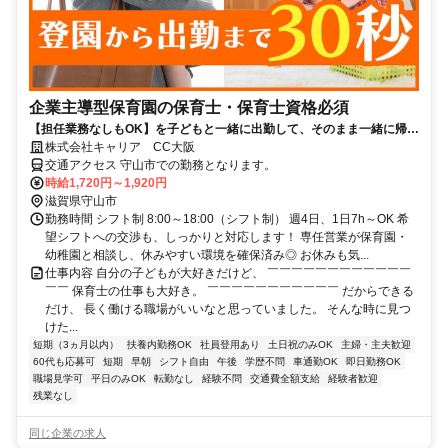
企業主導型保育園の保育士・保育士資格必須
【担任業務なしもOK】を子どもと一緒に出勤して、そのまま一緒に帰れ
る♪
株式会社キャリア CC大阪
交通アクセス 守山市での勤務となります。
時給1,720円～1,920円
滋賀県守山市
勤務時間 シフト制 8:00～18:00（シフト制） 週4日、1日7h～OK 希
望シフトへの交渉も、しっかりと対応します！ 専任営業が保育園・
幼稚園と相談し、休みやすい環境を確保済み◎ お休みも気...
仕事内容 自分の子どもが大好きだけど、 ￣￣￣￣￣￣￣￣￣￣￣￣
￣￣ 保育士の仕事も大好き。 ￣￣￣￣￣￣￣￣￣￣￣ だからできる
だけ、 長く働ける職場がいいなと思っていました。 そんな時に見つ
けた...
短期（3ヵ月以内）
扶養内勤務OK
社員登用あり
土日祝のみOK
主婦・主夫歓迎
60代も応募可
短期
早朝
シフト自由
午後
学歴不問
車通勤OK
即日勤務OK
職場見学可
平日のみOK
転勤なし
経験不問
交通費全額支給
経験者歓迎
残業なし
同じ企業の求人