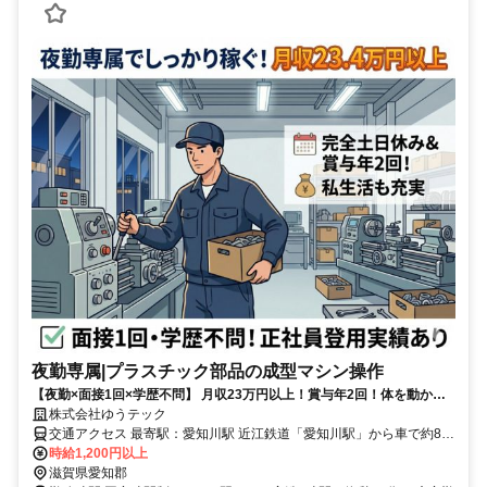
夜勤専属|プラスチック部品の成型マシン操作
【夜勤×面接1回×学歴不問】 月収23万円以上！賞与年2回！体を動かす
モクモク作業。 社員登用実績あり。完全土日休み・大型連休で私生活も
株式会社ゆうテック
充実◎
交通アクセス 最寄駅：愛知川駅 近江鉄道「愛知川駅」から車で約8分
（徒歩30分） ■マイカー通勤OK ■無料駐車場あり （ルートによる※
時給1,200円以上
事前にお問い合わせください）
滋賀県愛知郡