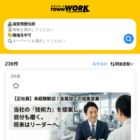
滋賀県
愛知郡
職種を選択してください
職場見学可
キーワードを選択してください
236件
条件保存
関連度順
正社員