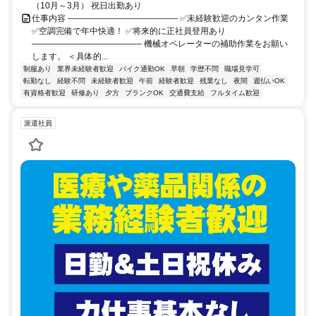
（10月～3月） 祝日出勤あり
仕事内容 ――――――――――――― ✅未経験歓迎のカンタン作業
✅空調完備で年中快適！ ✅将来的に正社員登用あり
――――――――――――― 機械オペレーターの補助作業をお願い
します。 ＜具体的...
制服あり
業界未経験者歓迎
バイク通勤OK
早朝
学歴不問
職場見学可
転勤なし
経験不問
未経験者歓迎
午前
経験者歓迎
残業なし
夜間
週払いOK
有資格者歓迎
研修あり
夕方
ブランクOK
交通費支給
フルタイム歓迎
派遣社員