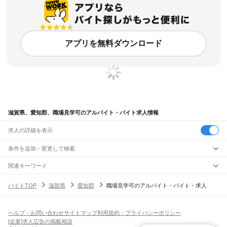
アプリを無料ダウンロード
滋賀県、愛知郡、職場見学可のアルバイト・バイト求人情報
求人の詳細を表示
条件を追加・変更して検索
市区町村を追加・変更
関連キーワード
愛知県 名古屋市 職場見学可能
長崎県 長崎市 職場見学可 軽作業
滋賀県
駅を追加・変更
バイトTOP
滋賀県
愛知郡
職場見学可のアルバイト・バイト・求人
広島県 職場見学もできる
兵庫県 職場見学もできる
滋賀県
すべて
北海道 札幌市 職場見学もできる
大津市
彦根市
長浜市
近江八幡市
草津市
守山市
栗東市
甲賀市
野洲市
湖南市
職種を追加・変更
JR北陸本線(米原～金沢)
高島市
東近江市
米原市
蒲生郡
愛知郡
犬上郡
米原駅
坂田駅
田村駅
長浜駅
虎姫駅
河毛駅
高月駅
木ノ本駅
余呉駅
近江塩津駅
飲食・フードサービス
ヘルプ・お問い合わせ
サイトマップ
利用規約・プライバシーポリシー
特徴を追加・変更
飲食・フードサービス
すべて
[企業]求人広告の掲載相談
JR東海道本線(岐阜～美濃赤坂・米原)