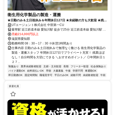
衛生用化学製品の製造・運搬
★日勤のみ＆土日祝休み＆年間休日127日 ★未経験の方も大歓迎 ★残業
ほぼなし！自分時間も◎
UTエージェント株式会社 中部第一CU
最寄駅 近江鉄道本線 愛知川駅 徒歩で25分 近江鉄道本線 愛知川駅 車
で5分
月給214,000円以上
滋賀県愛知郡
勤務時間 08：30～17：30 ※休憩1時間あり
仕事内容 日勤のみ＆土日祝休みで無理なく働ける 衛生用化学製品の
製造・運搬スタッフ 年間休日127日でプライベート充実！ 残業ほぼ
なし！自分時間を大切にできる ＼おすすめポイント／ ◎年間休日１
２７...
制服あり
業界未経験者歓迎
主婦・主夫歓迎
長期
フリーター歓迎
社会保険あり
バイク通勤OK
給料前払いOK
早朝
大量募集
午後
学歴不問
車通勤OK
即日勤務OK
固定時間制
職場見学可
平日のみOK
経験不問
未経験者歓迎
午前
派遣社員