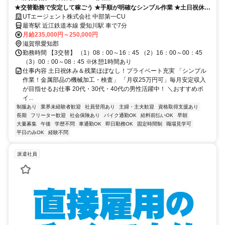
★交替勤務で安定して稼ごう ★手順が明確なシンプル作業 ★土日祝休み
＆残業ほぼなし
UTエージェント株式会社 中部第一CU
最寄駅 近江鉄道本線 愛知川駅 車で7分
月給235,000円～250,000円
滋賀県愛知郡
勤務時間 【3交替】 （1）08：00～16：45 （2）16：00～00：45
（3）00：00～08：45 ※休憩1時間あり
仕事内容 土日祝休み＆残業ほぼなし！プライベート充実 「シンプル
作業！金属部品の機械加工・検査」 「月収25万円可」毎月安定収入
が目指せるお仕事 20代・30代・40代の男性活躍中！ ＼おすすめポ
イ...
制服あり
業界未経験者歓迎
社員登用あり
主婦・主夫歓迎
資格取得支援あり
長期
フリーター歓迎
社会保険あり
バイク通勤OK
給料前払いOK
早朝
大量募集
午後
学歴不問
車通勤OK
即日勤務OK
固定時間制
職場見学可
平日のみOK
経験不問
派遣社員