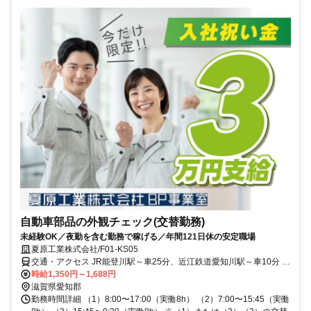
自動車部品の外観チェック(交替勤務)
未経験OK／夜勤を含む勤務で稼げる／年間121日休の安定職場
夏原工業株式会社/F01-KS05
交通・アクセス JR能登川駅～車25分、近江鉄道愛知川駅～車10分 ＊
車・バイク通勤OK ＊事業所内に駐車場あり
時給1,350円～1,688円
滋賀県愛知郡
勤務時間詳細 （1）8:00〜17:00（実働8h） （2）7:00〜15:45（実働