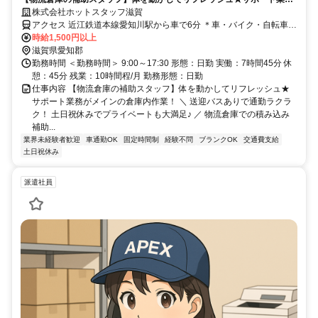
がメインの倉庫内作業！
株式会社ホットスタッフ滋賀
アクセス 近江鉄道本線愛知川駅から車で6分 ＊車・バイク・自転車通
勤OK ＊無料駐車場あり ＊「能登川駅」より送迎バス利用可
時給1,500円以上
滋賀県愛知郡
勤務時間 ＜勤務時間＞ 9:00～17:30 形態：日勤 実働：7時間45分 休
憩：45分 残業：10時間程/月 勤務形態：日勤
仕事内容 【物流倉庫の補助スタッフ】体を動かしてリフレッシュ★
サポート業務がメインの倉庫内作業！ ＼ 送迎バスありで通勤ラクラ
ク！ 土日祝休みでプライベートも大満足♪ ／ 物流倉庫での積み込み
補助...
業界未経験者歓迎
車通勤OK
固定時間制
経験不問
ブランクOK
交通費支給
土日祝休み
派遣社員