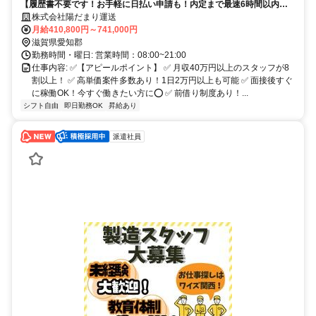
【履歴書不要です！お手軽に日払い申請も！内定まで最速6時間以内も
可能！】未経験者OK✅担当エリアは半径1キロ~2キロ以内✅
株式会社陽だまり運送
月給410,800円～741,000円
滋賀県愛知郡
勤務時間・曜日: 営業時間：08:00~21:00
仕事内容: ✅【アピールポイント】 ✅ 月収40万円以上のスタッフが8
割以上！ ✅ 高単価案件多数あり！1日2万円以上も可能 ✅ 面接後すぐ
に稼働OK！今すぐ働きたい方に⭕️ ✅ 前借り制度あり！...
シフト自由
即日勤務OK
昇給あり
派遣社員