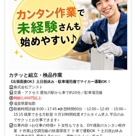
カチッと組立・検品作業
《出張面接OK》土日祝休み・駐車場完備でマイカー通勤OK！
株式会社アシスト
交通・アクセス 愛知川駅から車で約10分／駐車場完備
時給1,400円以上
滋賀県愛知郡
勤務時間詳細 9:00～17:45 ●休憩時間60分 ・12:00～12:45 ・15:00～
15:15 残業できる方歓迎 ※月10時間程度 #フルタイム求人 平日のみ
でサクッとお仕事できます♪
仕事内容 ⭐️お仕事の特徴⭐️ ┣ 女性もできる、DIY感覚のカンタン軽作
業 ┣ 作業は空調完備の快適環境で ┣ 車で通勤OK ┗ 土日祝お休み