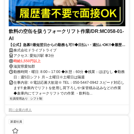
飲料の空缶を扱うフォークリフト作業/DR:MC058-01-
AI
【公式】急募!!最短翌日からの勤務も可!!◆日払い・週払いOK!!◆履歴書
不要◆寮完備◆週休2日◆残業ほぼなし◆正社員登用制度あり
株式会社ドライブトライブ
アクセス: 愛知川駅 車3分
時給1,550円以上
滋賀県愛知郡
勤務時間・曜日: 8:00～17:00 ◆休憩：60分 ◆残業：ほぼなし ◆勤務
日：週5日シフト 月～土曜日※土曜日は隔週
仕事内容: ※電話応募大歓迎※ TEL：050-5447-0942 スピード対応し
ます!! 倉庫内でリフトを使用し荷下ろしや 保管積み込みなどの作業
◆倉庫内にてフォークリフトでの作業 ・飲料缶...
社員登用あり
シフト制
同じ企業の求人
派遣社員