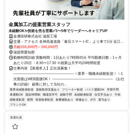
金属加工の提案営業スタッフ
未経験OK✨技術を売る営業✅3〜5年でリーダーへキャリアUP
金属技研株式会社 滋賀工場
交通・アクセス 名神高速道路「秦荘スマートIC」より車で1分 近江鉄
道本線「愛知川駅」より車で約12分 JR琵琶湖線「稲枝駅」より車で
月給200,000円～300,000円
約20分
滋賀県愛知郡
勤務時間詳細 実働時間：1日あたり7時間45分 平均勤務日数：1ヶ月
あたり20日 ・8:30〜17:30 ※残業は月平均20時間程度
仕事内容 【新着求人】正社員募集！
――――――――――――――――― ✨業界・職種未経験歓迎！ ✨1
次面接はWEB面接OK！ ――――――――――――――――― 《お仕
事の詳細》 顧客に対して当社の...
業界未経験者歓迎
資格取得支援あり
フリーター歓迎
バイク通勤OK
学歴不問
車通勤OK
固定時間制
職場見学可
経験不問
未経験者歓迎
住宅手当あり
午前
経験者歓迎
夜間
有資格者歓迎
食費補助あり
研修あり
夕方
賞与あり
ブランクOK
派遣社員