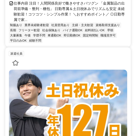
仕事内容 注目！人間関係良好で働きやすさバツグン 「金属製品の出
荷前準備・整列・梱包」 日勤専属＆土日祝休みでリズムも安定 未経
験歓迎！コツコツ・シンプル作業！ ＼おすすめポイント／ ◎日勤専
属で家...
制服あり
業界未経験者歓迎
社員登用あり
主婦・主夫歓迎
資格取得支援あり
長期
フリーター歓迎
社会保険あり
バイク通勤OK
給料前払いOK
早朝
大量募集
午後
学歴不問
車通勤OK
即日勤務OK
固定時間制
職場見学可
平日のみOK
経験不問
派遣社員