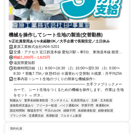
機械を操作してシート生地の製造(交替勤務)
✨正社員登用あり✨未経験OK／大手企業で長期安定／土日休み
夏原工業株式会社/A04-SZ01
交通・アクセス 近江鉄道本線 愛知川駅～車5分、東海道本線 能登川
駅～車12分、近江鉄道本線 八日市駅～車12分 ＊車・バイク通勤OK
時給1,300円～1,625円
滋賀県愛知郡
勤務時間詳細 （1）8:00〜16:30 （2）16:00〜翌0:30 （3）0:00〜
8:30 ＊実働7.75h／休憩45分 ※週替わり交替制 ※残業：月平均25h
仕事内容 ✨シート生地のづくりの簡単な機械操作✨
━━━━━━━━━━━━━━━━━━━━ 大手ファブリックメー
カーで、 シート生地をつくるための機械を操作します。 作業は 生地
をセット → ボタ...
制服あり
業界未経験者歓迎
ランチタイム
社員登用あり
主婦・主夫歓迎
資格取得支援あり
フリーター歓迎
バイク通勤OK
学歴不問
車通勤OK
固定時間制
職場見学可
平日のみOK
経験不問
未経験者歓迎
経験者歓迎
ブランクOK
交通費支給
長期歓迎
フルタイム歓迎
契約社員