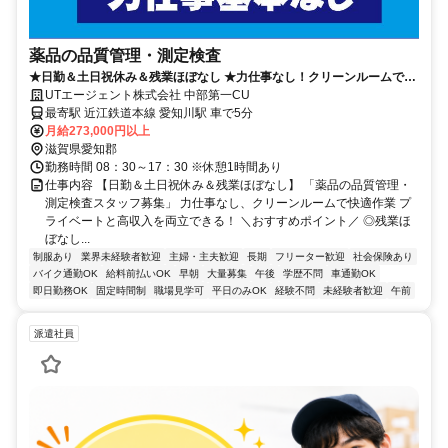
薬品の品質管理・測定検査
★日勤＆土日祝休み＆残業ほぼなし ★力仕事なし！クリーンルームで快
適作業 ★イチから丁寧な研修あり
UTエージェント株式会社 中部第一CU
最寄駅 近江鉄道本線 愛知川駅 車で5分
月給273,000円以上
滋賀県愛知郡
勤務時間 08：30～17：30 ※休憩1時間あり
仕事内容 【日勤＆土日祝休み＆残業ほぼなし】 「薬品の品質管理・
測定検査スタッフ募集」 力仕事なし、クリーンルームで快適作業 プ
ライベートと高収入を両立できる！ ＼おすすめポイント／ ◎残業ほ
ぼなし...
制服あり
業界未経験者歓迎
主婦・主夫歓迎
長期
フリーター歓迎
社会保険あり
バイク通勤OK
給料前払いOK
早朝
大量募集
午後
学歴不問
車通勤OK
即日勤務OK
固定時間制
職場見学可
平日のみOK
経験不問
未経験者歓迎
午前
派遣社員