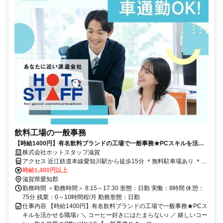
飲料工場の一般事務
【時給1400円】有名飲料ブランドの工場で一般事務★PCスキルを活か
せる職場♪
株式会社ホットスタッフ滋賀
アクセス 近江鉄道本線愛知川駅から徒歩15分 ＊無料駐車場あり ＊車
通勤OK
時給1,400円以上
滋賀県愛知郡
勤務時間 ＜勤務時間＞ 8:15～17:30 形態：日勤 実働：8時間 休憩：
75分 残業：0～10時間程/月 勤務形態：日勤
仕事内容 【時給1400円】有名飲料ブランドの工場で一般事務★PCス
キルを活かせる職場♪ ＼ コーヒー好きにはたまらない♪ ／ 嬉しいコー