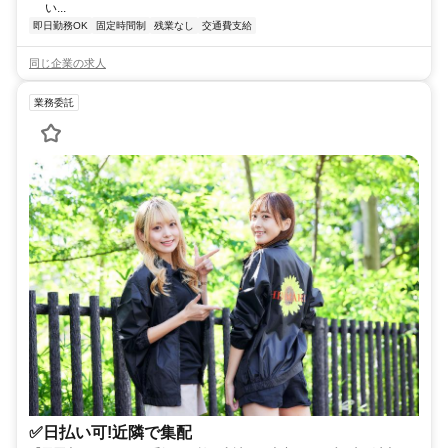
い...
即日勤務OK
固定時間制
残業なし
交通費支給
同じ企業の求人
業務委託
✅日払い可!近隣で集配