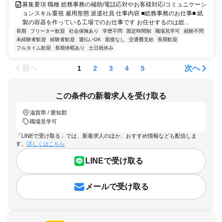
募集要項 職種 総務事務の補助/電話応対やお客様対応/コミュニケーシ
ョンスキル重視 雇用形態 派遣社員 仕事内容 ■総務事務のお仕事■ 紙
製の容器を作っている工場でのお仕事です お任せするのは総...
長期
フリーター歓迎
社会保険あり
学歴不問
固定時間制
職場見学可
経験不問
未経験者歓迎
経験者歓迎
週払いOK
面接なし
交通費支給
長期歓迎
フルタイム歓迎
長期休暇あり
土日祝休み
前へ
次へ
1
2
3
4
5
この条件の新着求人を受け取る
滋賀県 / 愛知郡
職場見学可
「LINEで受け取る」では、新着求人のほか、おすすめ情報なども配信しま
す。
詳しくはこちら
LINEで受け取る
メールで受け取る