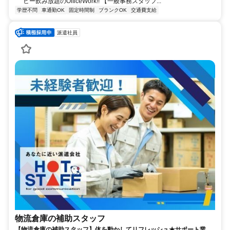
ヒー飲み放題のOfficeWork!! 【一般事務スタッフ...
学歴不問
車通勤OK
固定時間制
ブランクOK
交通費支給
派遣社員
物流倉庫の補助スタッフ
【物流倉庫の補助スタッフ】体を動かしてリフレッシュ★サポート業務