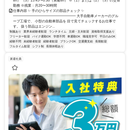
8h） （3）15:45〜0:30（実働8h） ※（1）または（2）（3）の交替
勤務 ※残業：月20〜30時間
仕事内容 ✨ 手のひらサイズの部品チェック ✨
━━━━━━━━━━━━━━━━━━ 大手自動車メーカーのグル
ープ工場で、 小型の自動車部品を 目で見てチェックするお仕事で
す。 扱う部品はエンジン...
制服あり
業界未経験者歓迎
ランチタイム
主婦・主夫歓迎
資格取得支援あり
フリーター歓迎
バイク通勤OK
学歴不問
車通勤OK
職場見学可
平日のみOK
経験不問
未経験者歓迎
経験者歓迎
ブランクOK
交通費支給
長期歓迎
フルタイム歓迎
シフト制
長期休暇あり
派遣社員