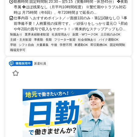
勤務時間 固定時間制 20:30～翌5:15（実働8時間・休憩45分） ❖夜勤
専属 ❖ほぼ残業なし（月平均10時間程度） ※繁忙期やトラブル対応
時は 月75時間（年6回）、年720時間まで延長の...
仕事内容 ＼おすすめポイント／ ✅面接1回のみ・筆記試験なし◎ └事
前準備不要！人柄重視の採用です。 ✅頑張りをしっかり還元◎ └昇給
や年2回の賞与で収入をサポート！ ✅将来的なステップアップも◎...
制服あり
業界未経験者歓迎
社員登用あり
副業・WワークOK
土日祝のみOK
主婦・主夫歓迎
準夜勤
長期
フリーター歓迎
社会保険あり
バイク通勤OK
早朝
シフト自由
大量募集
午後
学歴不問
車通勤OK
即日勤務OK
固定時間制
職場見学可
派遣社員