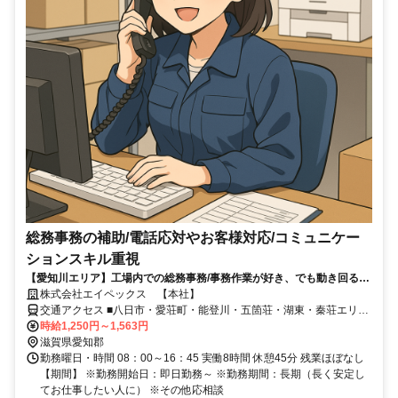
総務事務の補助/電話応対やお客様対応/コミュニケー
ションスキル重視
【愛知川エリア】工場内での総務事務/事務作業が好き、でも動き回るの
も好き。そんな方にピッタリなお仕事
株式会社エイペックス 【本社】
交通アクセス ■八日市・愛荘町・能登川・五箇荘・湖東・秦荘エリア
からの通勤圏内です。（車で15分圏内） ■あいとうマーガレットステ
時給1,250円～1,563円
ーションから車で19分（10.4km） ■東近江市役所から車で17分
滋賀県愛知郡
（8.3km） ■ビバシティ彦根から車で20分（9.9km）
勤務曜日・時間 08：00～16：45 実働8時間 休憩45分 残業ほぼなし
【期間】 ※勤務開始日：即日勤務～ ※勤務期間：長期（長く安定し
てお仕事したい人に） ※その他応相談