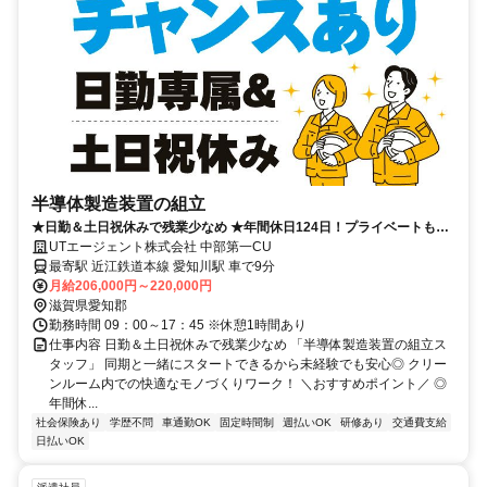
半導体製造装置の組立
★日勤＆土日祝休みで残業少なめ ★年間休日124日！プライベートも大
切に ★直接雇用のチャンスもあり
UTエージェント株式会社 中部第一CU
最寄駅 近江鉄道本線 愛知川駅 車で9分
月給206,000円～220,000円
滋賀県愛知郡
勤務時間 09：00～17：45 ※休憩1時間あり
仕事内容 日勤＆土日祝休みで残業少なめ 「半導体製造装置の組立ス
タッフ」 同期と一緒にスタートできるから未経験でも安心◎ クリー
ンルーム内での快適なモノづくりワーク！ ＼おすすめポイント／ ◎
年間休...
社会保険あり
学歴不問
車通勤OK
固定時間制
週払いOK
研修あり
交通費支給
日払いOK