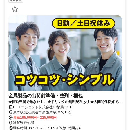
派遣社員
金属製品の出荷前準備・整列・梱包
★日勤専属で働きやすい ★ドリンクの無料配布あり ★人間関係良好で働
きやすさバツグン
UTエージェント株式会社 中部第一CU
最寄駅 近江鉄道本線 豊郷駅 車で13分
月給195,000円～225,000円
滋賀県愛知郡
勤務時間 08：30～17：15 ※休憩1時間あり