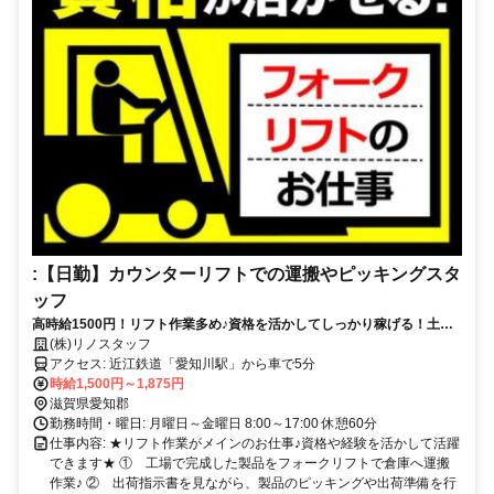
:【日勤】カウンターリフトでの運搬やピッキングスタ
ッフ
高時給1500円！リフト作業多め♪資格を活かしてしっかり稼げる！土日
休み×残業ほぼなしの人気案件♪
(株)リノスタッフ
アクセス: 近江鉄道「愛知川駅」から車で5分
時給1,500円～1,875円
滋賀県愛知郡
勤務時間・曜日: 月曜日～金曜日 8:00～17:00 休憩60分
仕事内容: ★リフト作業がメインのお仕事♪資格や経験を活かして活躍
できます★ ① 工場で完成した製品をフォークリフトで倉庫へ運搬
作業♪ ② 出荷指示書を見ながら、製品のピッキングや出荷準備を行