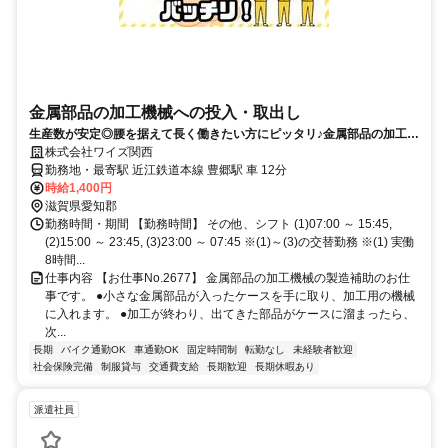
金属部品の加工機械への投入・取出し
生産数が安定◎腰を据えて長く働きたい方にピッタリ♪金属部品の加工機
械への投入・取出し
株式会社ワイズ関西
勤務地・最寄駅 近江鉄道本線 豊郷駅 車 12分
時給1,400円
滋賀県愛知郡
勤務時間・期間 【勤務時間】 その他、シフト (1)07:00 ～ 15:45,
(2)15:00 ～ 23:45, (3)23:00 ～ 07:45 ※(1)～(3)の交替勤務 ※(1) 実働
8時間...
仕事内容 【お仕事No.2677】 金属部品の加工機械の製造補助のお仕
事です。 ●小さな金属部品が入ったケースを手に取り、加工用の機械
に入れます。 ●加工が終わり、出てきた部品がケースに溜まったら、
次...
長期
バイク通勤OK
車通勤OK
固定時間制
転勤なし
未経験者歓迎
社会保険完備
制服貸与
交通費支給
長期歓迎
長期休暇あり
派遣社員