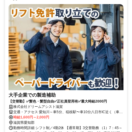
大手企業での製造補助
【交替勤】✅髪色・髪型自由✅正社員登用有✅最大時給2000円
株式会社ドリームアシスト滋賀
交通・アクセス 愛知川～車5分、稲枝駅〜車10分八日市IC近く（車・
バイク・自転車通勤OK！）（派遣先）
時給1,600円～2,000円
滋賀県愛知郡
勤務時間詳細 シフト制／4勤2休 【通常期】3交替勤務 （1）7：45～