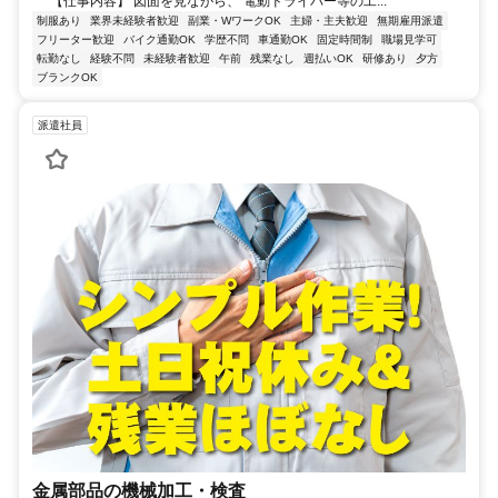
【仕事内容】 図面を見ながら、 電動ドライバー等の工...
制服あり
業界未経験者歓迎
副業・WワークOK
主婦・主夫歓迎
無期雇用派遣
フリーター歓迎
バイク通勤OK
学歴不問
車通勤OK
固定時間制
職場見学可
転勤なし
経験不問
未経験者歓迎
午前
残業なし
週払いOK
研修あり
夕方
ブランクOK
派遣社員
金属部品の機械加工・検査