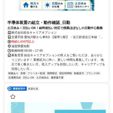
半導体装置の組立・動作確認_日勤
土日休み！日払いOK！給料前払い対応で残業ほぼなしの日勤中心勤務
株式会社綜合キャリアオプション
交通手段 愛知川駅から車8分 【最寄り駅】 ・近江鉄道近江本線「愛
知川駅」
時給1,400円以上
滋賀県愛知郡
勤務時間 09:00～17:45
募集背景 綜合キャリアオプションの求人をご覧いただき、ありがと
うございます！ 業務拡大に伴い、新しい仲間を募集しています。 地
元で長く働きたい方、収入アップを目指したい方、キャリアアップを
目指したい方...
制服あり
長期
フリーター歓迎
期間限定
固定時間制
制服貸与
ブランクOK
交通費支給
日払いOK
土日祝休み
履歴書不要
派遣社員