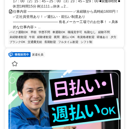
17：00 （2）15：45～25：00 （3）23：45～翌9：00 ■実働8時間 ■
休憩1時間15分 例)1111→休休→2...
仕事内容 ――――――――――――― ✅未経験から高時給1600円！
✅正社員登用あり！ ✅週払い・前払い制度あり
――――――――――――― 有名メーカー工場でのお仕事！ ＜具体
的な仕事内容＞ ...
バイク通勤OK
早朝
学歴不問
車通勤OK
職場見学可
転勤なし
経験不問
未経験者歓迎
午前
経験者歓迎
夜間
週払いOK
有資格者歓迎
研修あり
夕方
ブランクOK
交通費支給
長期歓迎
フルタイム歓迎
シフト制
派遣社員