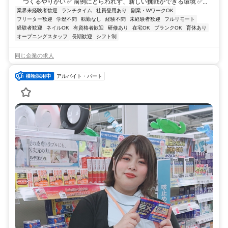
づくるやりがい ✅ 前例にとらわれず、新しい挑戦ができる環境 ✅...
業界未経験者歓迎
ランチタイム
社員登用あり
副業・WワークOK
フリーター歓迎
学歴不問
転勤なし
経験不問
未経験者歓迎
フルリモート
経験者歓迎
ネイルOK
有資格者歓迎
研修あり
在宅OK
ブランクOK
育休あり
オープニングスタッフ
長期歓迎
シフト制
同じ企業の求人
アルバイト・パート