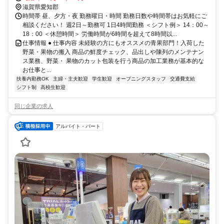
滋賀県愛知郡
時間帯 昼、夕方・夜 勤務曜日・時間 勤務日数や時間帯はお気軽にご
相談ください！ 週2日～勤務可 1日4時間勤務 ＜シフト例＞ 14：00～
18：00 ＜休憩時間＞ 労働時間が6時間を超えて8時間以...
仕事情報 ● 仕事内容 未経験の方にもオススメの青果部門！入荷した
野菜・果物の搬入 商品の鮮度チェック、品出しや陳列のメンテナン
ス業務、野菜・ 果物のカット包装を行う商品の加工業務が基本的な
お仕事と...
扶養内勤務OK
主婦・主夫歓迎
学生歓迎
オープニングスタッフ
交通費支給
シフト制
高校生歓迎
同じ企業の求人
アルバイト・パート