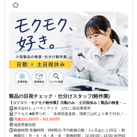
製品の目視チェック・仕分けスタッフ(軽作業)
【コツコツ・モクモク軽作業】日勤のみ・土日祝休み｜製品の検査・仕
分けスタッフ
株式会社ヒューマンアイズ びわこ統括事業所
アクセス ■最寄りIC：「名神高速道路」湖東三山ICより車で15分／八
日市ICより車で30分 ■最寄り駅：近江鉄道「愛知川駅」から車5分
月給251,000円～302,000円
滋賀県愛知郡
勤務時間 実働時間：8時間/日 平均勤務日数：1ヶ月あたり20日 ・勤
務曜日：月・火・水・木・金 ・勤務時間： [1] 09:00～18:00 休憩60