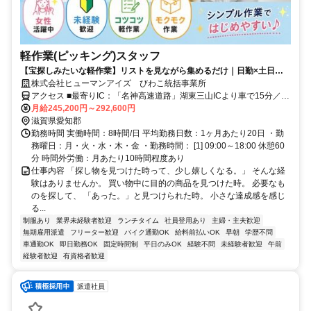
軽作業(ピッキング)スタッフ
【宝探しみたいな軽作業】リストを見ながら集めるだけ｜日勤×土日祝
休み×未経験OK
株式会社ヒューマンアイズ びわこ統括事業所
アクセス ■最寄りIC：「名神高速道路」湖東三山ICより車で15分／八
日市ICより車で30分 ■最寄り駅：近江鉄道「愛知川駅」から車5分
月給245,200円～292,600円
滋賀県愛知郡
勤務時間 実働時間：8時間/日 平均勤務日数：1ヶ月あたり20日 ・勤
務曜日：月・火・水・木・金 ・勤務時間： [1] 09:00～18:00 休憩60
分 時間外労働：月あたり10時間程度あり
仕事内容 「探し物を見つけた時って、少し嬉しくなる。」 そんな経
験はありませんか。 買い物中に目的の商品を見つけた時。 必要なも
のを探して、 「あった。」と見つけられた時。 小さな達成感を感じ
る...
制服あり
業界未経験者歓迎
ランチタイム
社員登用あり
主婦・主夫歓迎
無期雇用派遣
フリーター歓迎
バイク通勤OK
給料前払いOK
早朝
学歴不問
車通勤OK
即日勤務OK
固定時間制
平日のみOK
経験不問
未経験者歓迎
午前
経験者歓迎
有資格者歓迎
派遣社員