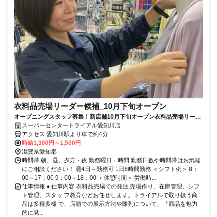
衣料品売場リーダー候補_10月下旬オープン
オープニングスタッフ募集！新店舗10月下旬オープン衣料品売場リーダ
ー候補募集※業務経験要
スーパーセンタートライアル愛知川店
アクセス 愛知川駅より車で約4分
時給1,300円～1,500円
滋賀県愛知郡
時間帯 朝、昼、夕方・夜 勤務曜日・時間 勤務日数や時間帯はお気軽
にご相談ください！ 週4日～勤務可 1日8時間勤務 ＜シフト例＞ 8：
00～17：00 9：00～18：00 ＜休憩時間＞ 労働時...
仕事情報 ● 仕事内容 衣料品売場での発注,売場作り、在庫管理、シフ
ト管理、スタッ フ教育などお任せします。トライアルで取り扱う商
品は多種多様 で、店頭での展示方法や陳列について、「商品を魅力
的に見...