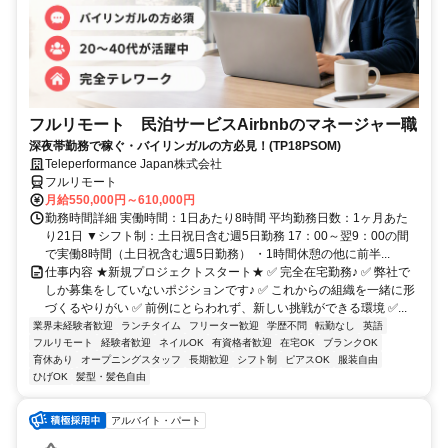
フルリモート 民泊サービスAirbnbのマネージャー職
深夜帯勤務で稼ぐ・バイリンガルの方必見！(TP18PSOM)
Teleperformance Japan株式会社
フルリモート
月給550,000円～610,000円
勤務時間詳細 実働時間：1日あたり8時間 平均勤務日数：1ヶ月あた
り21日 ▼シフト制：土日祝日含む週5日勤務 17：00～翌9：00の間
で実働8時間（土日祝含む週5日勤務） ・1時間休憩の他に前半...
仕事内容 ★新規プロジェクトスタート★ ✅ 完全在宅勤務♪ ✅ 弊社で
しか募集をしていないポジションです♪ ✅ これからの組織を一緒に形
づくるやりがい ✅ 前例にとらわれず、新しい挑戦ができる環境 ✅...
業界未経験者歓迎
ランチタイム
フリーター歓迎
学歴不問
転勤なし
英語
フルリモート
経験者歓迎
ネイルOK
有資格者歓迎
在宅OK
ブランクOK
育休あり
オープニングスタッフ
長期歓迎
シフト制
ピアスOK
服装自由
ひげOK
髪型・髪色自由
アルバイト・パート