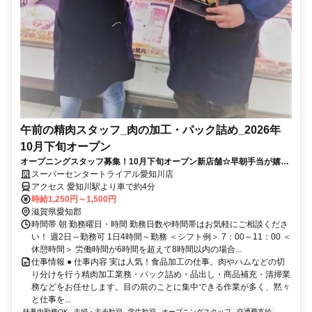
午前の精肉スタッフ_肉の加工・パック詰め_2026年
10月下旬オープン
オープニングスタッフ募集！10月下旬オープン新店舗☆早朝手当が嬉し
い♪朝の時間を有効活用♪
スーパーセンタートライアル愛知川店
アクセス 愛知川駅より車で約4分
時給1,250円～1,500円
滋賀県愛知郡
時間帯 朝 勤務曜日・時間 勤務日数や時間帯はお気軽にご相談くださ
い！ 週2日～勤務可 1日4時間～勤務 ＜シフト例＞ 7：00～11：00 ＜
休憩時間＞ 労働時間が6時間を超えて8時間以内の場合...
仕事情報 ● 仕事内容 実は人気！食品加工の仕事。肉やハムなどの切
り分けを行う精肉加工業務・パック詰め・品出し・商品補充・清掃業
務などをお任せします。目の前のことに集中できる作業が多く、黙々
と仕事を...
扶養内勤務OK
主婦・主夫歓迎
学生歓迎
オープニングスタッフ
交通費支給