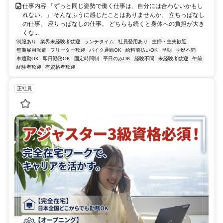
仕事内容 「ずっと同じ姿勢で働く仕事は、自分には合わないかもし
れない。」 そんなふうに感じたことはありませんか。 立ちっぱなし
の仕事。 座りっぱなしの仕事。 どちらも続くと身体への負担が大き
くな...
制服あり
業界未経験者歓迎
ランチタイム
社員登用あり
主婦・主夫歓迎
無期雇用派遣
フリーター歓迎
バイク通勤OK
給料前払いOK
早朝
学歴不問
車通勤OK
即日勤務OK
固定時間制
平日のみOK
経験不問
未経験者歓迎
午前
経験者歓迎
有資格者歓迎
正社員