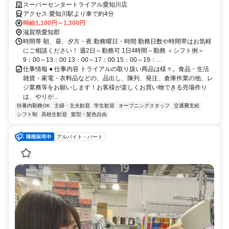
麗！短時間◎未経験OK！
スーパーセンタートライアル愛知川店
アクセス 愛知川駅より車で約4分
時給1,100円～1,300円
滋賀県愛知郡
時間帯 朝、昼、夕方・夜 勤務曜日・時間 勤務日数や時間帯はお気軽
にご相談ください！ 週2日～勤務可 1日4時間～勤務 ＜シフト例＞
9：00～13：00 13：00～17：00 15：00～19：...
仕事情報 ● 仕事内容 トライアルの取り扱い商品は様々。食品・生活
雑貨・家電・衣料品などの、品出し、陳列、発注、倉庫作業の他、レ
ジ業務等をお願いします！お客様が楽しくお買い物できる売場作り
は、やりが...
扶養内勤務OK
主婦・主夫歓迎
学生歓迎
オープニングスタッフ
交通費支給
シフト制
高校生歓迎
髪型・髪色自由
アルバイト・パート