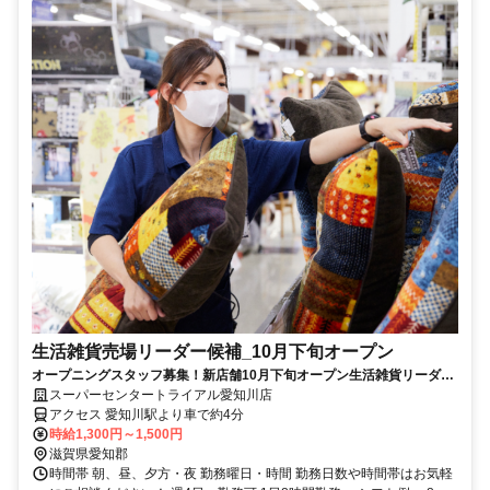
生活雑貨売場リーダー候補_10月下旬オープン
オープニングスタッフ募集！新店舗10月下旬オープン生活雑貨リーダー
候補募集※業務経験要
スーパーセンタートライアル愛知川店
アクセス 愛知川駅より車で約4分
時給1,300円～1,500円
滋賀県愛知郡
時間帯 朝、昼、夕方・夜 勤務曜日・時間 勤務日数や時間帯はお気軽