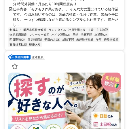
分 時間外労働：月あたり10時間程度あり
仕事内容 「モクモク作業が好き。」 そんな方に選ばれている軽作業
です。 今回お願いするのは、製品の検査・仕分け作業。 製品を手に
取り、 一つずつ確認しながら進めるシンプルなお仕事です。 慌ただ
し...
制服あり
業界未経験者歓迎
ランチタイム
社員登用あり
主婦・主夫歓迎
無期雇用派遣
フリーター歓迎
バイク通勤OK
早朝
学歴不問
車通勤OK
即日勤務OK
固定時間制
平日のみOK
経験不問
未経験者歓迎
午前
経験者歓迎
有資格者歓迎
研修あり
派遣社員