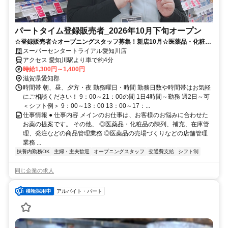
パートタイム登録販売者_2026年10月下旬オープン
☆登録販売者☆オープニングスタッフ募集！新店10月☆医薬品・化粧品
販売♪※要 登録販売者資格
スーパーセンタートライアル愛知川店
アクセス 愛知川駅より車で約4分
時給1,300円～1,400円
滋賀県愛知郡
時間帯 朝、昼、夕方・夜 勤務曜日・時間 勤務日数や時間帯はお気軽
にご相談ください！ 9：00～21：00の間 1日4時間～勤務 週2日～可
＜シフト例＞ 9：00～13：00 13：00～17：...
仕事情報 ● 仕事内容 メインのお仕事は、お客様のお悩みに合わせた
お薬の提案です。 その他、 ◎医薬品・化粧品の陳列、補充、在庫管
理、発注などの商品管理業務 ◎医薬品の売場づくりなどの店舗管理
業務 ...
扶養内勤務OK
主婦・主夫歓迎
オープニングスタッフ
交通費支給
シフト制
同じ企業の求人
アルバイト・パート