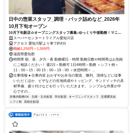
日中の惣菜スタッフ_調理・パック詰めなど_2026年
10月下旬オープン
10月下旬新店☆オープニングスタッフ募集♪ゆっくり午後勤務！マニュ
アルで安心♪未経験者◎
スーパーセンタートライアル愛知川店
アクセス 愛知川駅より車で約4分
時給1,250円～1,500円
滋賀県愛知郡
時間帯 朝、昼、夕方・夜 勤務曜日・時間 勤務日数や時間帯はお気軽
にご相談ください！ 週2日～勤務可 1日4時間～勤務 ＜シフト例＞
11：00～15：00 15：00～19：00 ＜休憩時間＞ ...
仕事情報 ● 仕事内容 おかずやお弁当の製造、陳列、清掃などに従事
いただくほか、ピザなどの生地焼成やトッピング、サンドイッチの具
材準備、盛り付けなどを行っていただきます。 シンプルな作業が中
心ですの...
扶養内勤務OK
主婦・主夫歓迎
学生歓迎
オープニングスタッフ
交通費支給
シフト制
高校生歓迎
アルバイト・パート