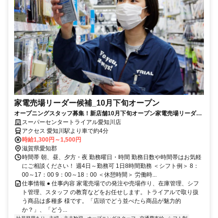
家電売場リーダー候補_10月下旬オープン
オープニングスタッフ募集！新店舗10月下旬オープン家電売場リーダー
候補募集※業務経験要
スーパーセンタートライアル愛知川店
アクセス 愛知川駅より車で約4分
時給1,300円～1,500円
滋賀県愛知郡
時間帯 朝、昼、夕方・夜 勤務曜日・時間 勤務日数や時間帯はお気軽
にご相談ください！ 週4日～勤務可 1日8時間勤務 ＜シフト例＞ 8：
00～17：00 9：00～18：00 ＜休憩時間＞ 労働時...
仕事情報 ● 仕事内容 家電売場での発注や売場作り、在庫管理、シフ
ト管理、スタッフ の教育などをお任せします。トライアルで取り扱
う商品は多種多 様です。「店頭でどう並べたら商品が魅力的
か？」、「どう...