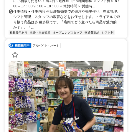
にご相談ください！ 週4日～勤務可 1日8時間勤務 ＜シフト例＞ 8：
00～17：00 9：00～18：00 ＜休憩時間＞ 労働時...
仕事情報 ● 仕事内容 生活雑貨売場での発注や売場作り、在庫管理、
シフト管理、スタ ッフの教育などをお任せします。トライアルで取
り扱う商品は多 種多様です。「店頭でどう並べたら商品が魅力的
か？」、「...
社員登用あり
主婦・主夫歓迎
オープニングスタッフ
交通費支給
シフト制
アルバイト・パート