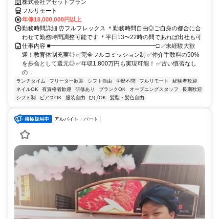
株式会社アセットプラン
フルリモート
年俸18,000,000円以上
勤務時間詳細 ⏰フルフレックス ＊勤務時間自由◎ご自身の都合に合
わせて勤務時間調整可能です ＊平日13〜22時の間であれば出社も可
仕事内容 ■━━━━━━━━━━━━━━━━━━□ ✅未経験大歓
迎！教育体制充実◎ ✅完全フルコミッション制 ✅仲介手数料の50%
を歩合として還元◎ ✅年収1,800万円も実現可能！ ✅古い慣習なし
の...
ランチタイム
フリーター歓迎
シフト自由
学歴不問
フルリモート
経験者歓迎
ネイルOK
有資格者歓迎
研修あり
ブランクOK
オープニングスタッフ
長期歓迎
シフト制
ピアスOK
服装自由
ひげOK
髪型・髪色自由
アルバイト・パート