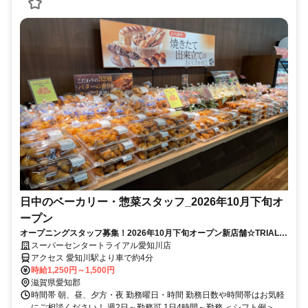
日中のベーカリー・惣菜スタッフ_2026年10月下旬オ
ープン
オープニングスタッフ募集！2026年10月下旬オープン新店舗☆TRIALの
「ベリカ」始まります♪
スーパーセンタートライアル愛知川店
アクセス 愛知川駅より車で約4分
時給1,250円～1,500円
滋賀県愛知郡
時間帯 朝、昼、夕方・夜 勤務曜日・時間 勤務日数や時間帯はお気軽
にご相談ください！ 週2日～勤務可 1日4時間～勤務 ＜シフト例＞