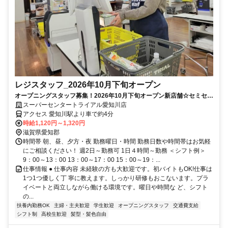
レジスタッフ_2026年10月下旬オープン
オープニングスタッフ募集！2026年10月下旬オープン新店舗☆セミセル
フで安心♪未経験OK！
スーパーセンタートライアル愛知川店
アクセス 愛知川駅より車で約4分
時給1,120円～1,320円
滋賀県愛知郡
時間帯 朝、昼、夕方・夜 勤務曜日・時間 勤務日数や時間帯はお気軽
にご相談ください！ 週2日～勤務可 1日４時間～勤務 ＜シフト例＞
9：00～13：00 13：00～17：00 15：00～19：...
仕事情報 ● 仕事内容 未経験の方も大歓迎です。初バイトもOK!仕事は
1つ1つ優しく丁 寧に教えます。しっかり研修もおこないます。プラ
イベートと両立しながら働ける環境です。曜日や時間な ど、シフト
の...
扶養内勤務OK
主婦・主夫歓迎
学生歓迎
オープニングスタッフ
交通費支給
シフト制
高校生歓迎
髪型・髪色自由