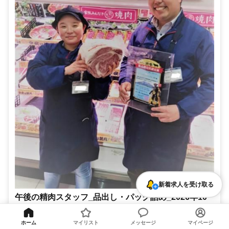
新着求人を受け取る
午後の精肉スタッフ_品出し・パック詰め_2026年10
月下旬オープン
オープニングスタッフ募集！10月下旬☆新店舗☆午後からゆっくり勤
ホーム
マイリスト
メッセージ
マイページ