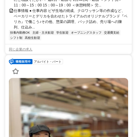
11：00～15：00 15：00～19：00 ＜休憩時間＞ 労...
仕事情報 ● 仕事内容 ピザ生地の焼成、クロワッサン等の作成など、
ベーカリーとデリカを合わせたトライアルのオリジナルブランド『ベ
リカ』で働こう♪その他、惣菜の調理、パック詰め、売り場への陳
列、仕込み...
扶養内勤務OK
主婦・主夫歓迎
学生歓迎
オープニングスタッフ
交通費支給
シフト制
高校生歓迎
同じ企業の求人
アルバイト・パート