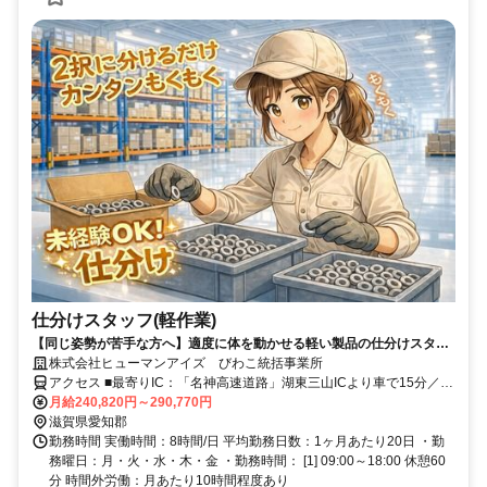
仕分けスタッフ(軽作業)
【同じ姿勢が苦手な方へ】適度に体を動かせる軽い製品の仕分けスタッ
フ｜日勤のみ×土日祝休み×未経験歓迎
株式会社ヒューマンアイズ びわこ統括事業所
アクセス ■最寄りIC：「名神高速道路」湖東三山ICより車で15分／八
日市ICより車で30分 ■最寄り駅：近江鉄道「愛知川駅」から車5分
月給240,820円～290,770円
滋賀県愛知郡
勤務時間 実働時間：8時間/日 平均勤務日数：1ヶ月あたり20日 ・勤
務曜日：月・火・水・木・金 ・勤務時間： [1] 09:00～18:00 休憩60
分 時間外労働：月あたり10時間程度あり