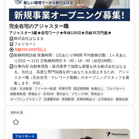
完全在宅のアジャスター職
アジャスター3級★在宅ワーク★年休120日★月給35万円超★
株式会社はなまる
フルリモート
月給355,000円以上
勤務時間詳細 実働時間：1日あたり8時間 平均勤務日数：1ヶ月あた
り20日 〜 21日 ⏰勤務時間⏰ 9：00～18：00（休憩1時間）
仕事内容 自動車買取・販売業界で強固な基盤を誇る株式会社はなま
る。当社は、高度な専門知識を持つあなたをお迎えするため、アジャ
スター職（完全在宅・テレワーク勤務）のオープニングスタッフを募
集します。外回...
主婦・主夫歓迎
フリーター歓迎
学歴不問
固定時間制
転勤なし
フルリモート
経験者歓迎
研修あり
在宅OK
賞与あり
ブランクOK
育休あり
オープニングスタッフ
交通費支給
長期歓迎
長期休暇あり
土日祝休み
服装自由
契約社員