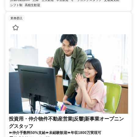
シフト制
高校生歓迎
業務委託
投資用・仲介物件不動産営業|反響|新事業オープニン
グスタッフ
⏩仲介手数料50%支給⏩未経験歓迎⏩年収1800万実現可