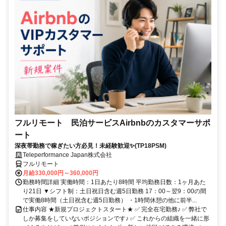
フルリモート 民泊サービスAirbnbのカスタマーサポ
ート
深夜帯勤務で稼ぎたい方必見！未経験歓迎✨(TP18PSM)
Teleperformance Japan株式会社
フルリモート
月給330,000円～360,000円
勤務時間詳細 実働時間：1日あたり8時間 平均勤務日数：1ヶ月あた
り21日 ▼シフト制：土日祝日含む週5日勤務 17：00～翌9：00の間
で実働8時間（土日祝含む週5日勤務） ・1時間休憩の他に前半...
仕事内容 ★新規プロジェクトスタート★ ✅ 完全在宅勤務♪ ✅ 弊社で
しか募集をしていないポジションです♪ ✅ これからの組織を一緒に形