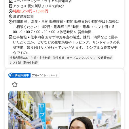
と有効活用！
スーパーセンタートライアル愛知川店
アクセス 愛知川駅より車で約4分
時給1,250円～1,500円
滋賀県愛知郡
時間帯 朝、深夜・早朝 勤務曜日・時間 勤務日数や時間帯はお気軽に
ご相談ください！ 週2日～勤務可 1日4時間～勤務 ＜シフト例＞ 5：
00～9：00 7：00～11：00 ＜休憩時間＞ 労働時間...
仕事情報 ● 仕事内容 おかずやお弁当の製造、陳列、清掃などに従事
いただくほか、ピザなどの生地焼成やトッピング、サンドイッチの具
材準備、盛り付けなどを行っていただきます。 シンプルな作業が中
心ですの...
扶養内勤務OK
主婦・主夫歓迎
学生歓迎
オープニングスタッフ
交通費支給
シフト制
高校生歓迎
アルバイト・パート