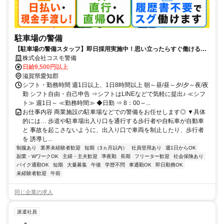
駐車場の警備
【駐車場の警備スタッフ】即日採用実施中！思い立ったらすぐ働ける★
日払い現金手渡しで即GET！Wワーク・副業にも◎
株式会社コスモ警備
日給9,500円以上
滋賀県愛知郡
シフト・勤務時間 週1日以上、1日8時間以上 朝～昼/昼～夕/夕～夜/夜
勤 シフト自由・自己申告 ⇒シフトはLINEなどで気軽に提出♪ ≪シフ
ト≫ 週1日～ ≪勤務時間≫ ◆日勤 ⇒ 8：00～...
お仕事内容 商業施設の駐車場などでの警備をお任せします◎ ▼具体
的には… 歩道や駐車場出入り口を通行する歩行者や自転車が自動車
と 事故を起こさないように、出入り口で車両を制止したり、歩行者
を 誘導し...
制服あり
業界未経験者歓迎
短期（3ヵ月以内）
社員登用あり
週1日からOK
副業・WワークOK
主婦・主夫歓迎
準夜勤
長期
フリーター歓迎
社会保険あり
バイク通勤OK
短期
大量募集
午後
学歴不問
車通勤OK
即日勤務OK
未経験者歓迎
午前
同じ企業の求人
派遣社員