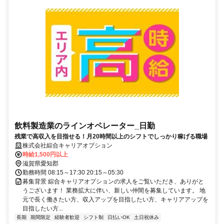
飲料製造業のラインオペレーター_日勤
残業で高収入を目指せる！月20時間以上のシフトでしっかり稼げる職場
株式会社綜合キャリアオプション
時給1,500円以上
滋賀県愛知郡
勤務時間 08:15～17:30 20:15～05:30
募集背景 綜合キャリアオプションの求人をご覧いただき、ありがと
うございます！ 業務拡大に伴い、新しい仲間を募集しています。 地
元で長く働きたい方、収入アップを目指したい方、キャリアアップを
目指したい方...
長期
期間限定
経験者歓迎
シフト制
日払いOK
土日祝休み