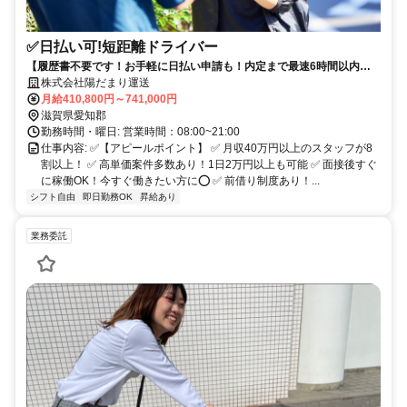
✅日払い可!短距離ドライバー
【履歴書不要です！お手軽に日払い申請も！内定まで最速6時間以内も
可能！】未経験者OK✅担当エリアは半径1キロ~2キロ以内✅
株式会社陽だまり運送
月給410,800円～741,000円
滋賀県愛知郡
勤務時間・曜日: 営業時間：08:00~21:00
仕事内容: ✅【アピールポイント】 ✅ 月収40万円以上のスタッフが8
割以上！ ✅ 高単価案件多数あり！1日2万円以上も可能 ✅ 面接後すぐ
に稼働OK！今すぐ働きたい方に⭕️ ✅ 前借り制度あり！...
シフト自由
即日勤務OK
昇給あり
業務委託