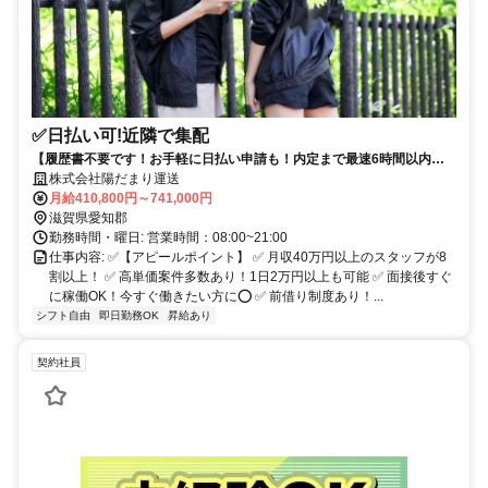
✅日払い可!近隣で集配
【履歴書不要です！お手軽に日払い申請も！内定まで最速6時間以内も
可能！】未経験者OK✅担当エリアは半径1キロ~2キロ以内✅
株式会社陽だまり運送
月給410,800円～741,000円
滋賀県愛知郡
勤務時間・曜日: 営業時間：08:00~21:00
仕事内容: ✅【アピールポイント】 ✅ 月収40万円以上のスタッフが8
割以上！ ✅ 高単価案件多数あり！1日2万円以上も可能 ✅ 面接後すぐ
に稼働OK！今すぐ働きたい方に⭕️ ✅ 前借り制度あり！...
シフト自由
即日勤務OK
昇給あり
契約社員