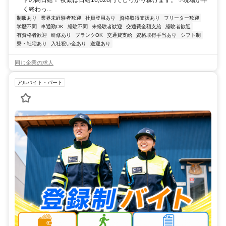
く終わっ...
制服あり
業界未経験者歓迎
社員登用あり
資格取得支援あり
フリーター歓迎
学歴不問
車通勤OK
経験不問
未経験者歓迎
交通費全額支給
経験者歓迎
有資格者歓迎
研修あり
ブランクOK
交通費支給
資格取得手当あり
シフト制
寮・社宅あり
入社祝い金あり
送迎あり
同じ企業の求人
アルバイト・パート