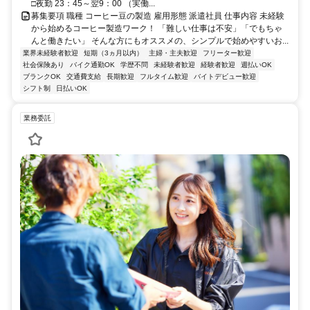
□夜勤 23：45～翌9：00 （実働...
募集要項 職種 コーヒー豆の製造 雇用形態 派遣社員 仕事内容 未経験
から始めるコーヒー製造ワーク！ 「難しい仕事は不安」「でもちゃ
んと働きたい」 そんな方にもオススメの、シンプルで始めやすいお...
業界未経験者歓迎
短期（3ヵ月以内）
主婦・主夫歓迎
フリーター歓迎
社会保険あり
バイク通勤OK
学歴不問
未経験者歓迎
経験者歓迎
週払いOK
ブランクOK
交通費支給
長期歓迎
フルタイム歓迎
バイトデビュー歓迎
シフト制
日払いOK
業務委託