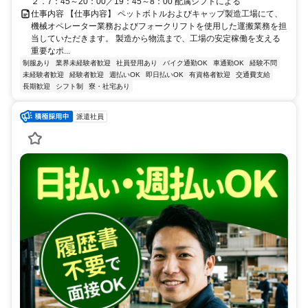
２．7：45～20：00／19：45～8：00 配属シフトによる
仕事内容 【仕事内容】 ペットボトルおよびキャップ製造工場にて、
機械オペレーター業務およびフォークリフトを使用した運搬業務を担
当していただきます。 製造から物流まで、工場の安定稼働を支える
重要なポ...
制服あり
業界未経験者歓迎
社員登用あり
バイク通勤OK
車通勤OK
経験不問
未経験者歓迎
経験者歓迎
週払いOK
即日払いOK
有資格者歓迎
交通費支給
長期歓迎
シフト制
寮・社宅あり
派遣社員