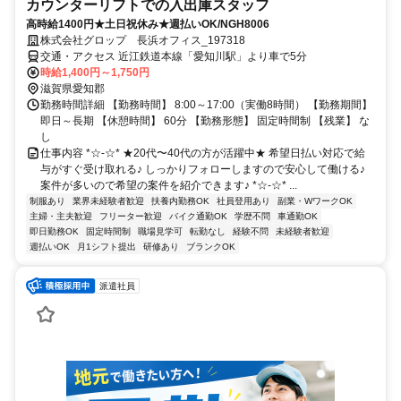
カウンターリフトでの入出庫スタッフ
高時給1400円★土日祝休み★週払いOK/NGH8006
株式会社グロップ 長浜オフィス_197318
交通・アクセス 近江鉄道本線「愛知川駅」より車で5分
時給1,400円～1,750円
滋賀県愛知郡
勤務時間詳細 【勤務時間】 8:00～17:00（実働8時間） 【勤務期間】
即日～長期 【休憩時間】 60分 【勤務形態】 固定時間制 【残業】 な
し
仕事内容 *☆-☆* ★20代〜40代の方が活躍中★ 希望日払い対応で給
与がすぐ受け取れる♪ しっかりフォローしますので安心して働ける♪
案件が多いので希望の案件を紹介できます♪ *☆-☆* ...
制服あり
業界未経験者歓迎
扶養内勤務OK
社員登用あり
副業・WワークOK
主婦・主夫歓迎
フリーター歓迎
バイク通勤OK
学歴不問
車通勤OK
即日勤務OK
固定時間制
職場見学可
転勤なし
経験不問
未経験者歓迎
週払いOK
月1シフト提出
研修あり
ブランクOK
派遣社員