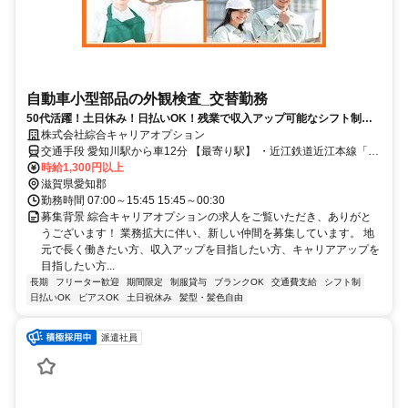
自動車小型部品の外観検査_交替勤務
50代活躍！土日休み！日払いOK！残業で収入アップ可能なシフト制の
職場で働けるチャンス
株式会社綜合キャリアオプション
交通手段 愛知川駅から車12分 【最寄り駅】 ・近江鉄道近江本線「愛
知川駅」
時給1,300円以上
滋賀県愛知郡
勤務時間 07:00～15:45 15:45～00:30
募集背景 綜合キャリアオプションの求人をご覧いただき、ありがと
うございます！ 業務拡大に伴い、新しい仲間を募集しています。 地
元で長く働きたい方、収入アップを目指したい方、キャリアアップを
目指したい方...
長期
フリーター歓迎
期間限定
制服貸与
ブランクOK
交通費支給
シフト制
日払いOK
ピアスOK
土日祝休み
髪型・髪色自由
派遣社員