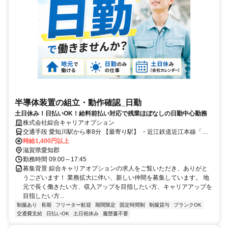
半導体装置の組立・動作確認_日勤
土日休み！日払いOK！給料前払い対応で残業ほぼなしの日勤中心勤務
株式会社綜合キャリアオプション
交通手段 愛知川駅から車8分 【最寄り駅】 ・近江鉄道近江本線「愛
知川駅」
時給1,400円以上
滋賀県愛知郡
勤務時間 09:00～17:45
募集背景 綜合キャリアオプションの求人をご覧いただき、ありがと
うございます！ 業務拡大に伴い、新しい仲間を募集しています。 地
元で長く働きたい方、収入アップを目指したい方、キャリアアップを
目指したい方...
制服あり
長期
フリーター歓迎
期間限定
固定時間制
制服貸与
ブランクOK
交通費支給
日払いOK
土日祝休み
履歴書不要