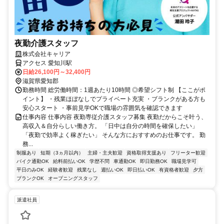
夜勤介護スタッフ
株式会社キャリア
アクセス 愛知川駅
日給26,100円～32,400円
滋賀県愛知郡
勤務時間 総労働時間：1週あたり10時間 ◎希望シフト制 【ここがポ
イント】 ・残業ほぼなしでプライベート充実 ・ブランクがある方も
安心スタート ・事前見学OKで職場の雰囲気を確認できます
仕事内容 仕事内容 夜勤専従介護スタッフ募集 夜勤だからこそ叶う、
高収入＆自分らしい働き方。 「日中は自分の時間を確保したい」
「夜勤で効率よく稼ぎたい」 そんな方におすすめのお仕事です。 勤
務...
制服あり
短期（3ヵ月以内）
主婦・主夫歓迎
資格取得支援あり
フリーター歓迎
バイク通勤OK
給料前払いOK
学歴不問
車通勤OK
即日勤務OK
職場見学可
平日のみOK
経験者歓迎
残業なし
週払いOK
即日払いOK
有資格者歓迎
夕方
ブランクOK
オープニングスタッフ
派遣社員