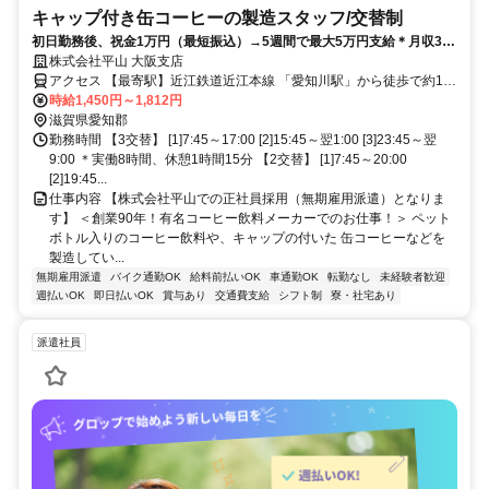
キャップ付き缶コーヒーの製造スタッフ/交替制
初日勤務後、祝金1万円（最短振込）→5週間で最大5万円支給＊月収32
万円以上可能！＊1食100円で買える冷食やォーターサーバーなどあり＊
株式会社平山 大阪支店
住み込みもOK！完全個室の寮完備
アクセス 【最寄駅】近江鉄道近江本線 「愛知川駅」から徒歩で約14
分 【最寄IC】八日市IC ＊自転車、バイク、マイカー通勤OK！ （敷地
時給1,450円～1,812円
内に無料駐車場あり）
滋賀県愛知郡
勤務時間 【3交替】 [1]7:45～17:00 [2]15:45～翌1:00 [3]23:45～翌
9:00 ＊実働8時間、休憩1時間15分 【2交替】 [1]7:45～20:00
[2]19:45...
仕事内容 【株式会社平山での正社員採用（無期雇用派遣）となりま
す】 ＜創業90年！有名コーヒー飲料メーカーでのお仕事！＞ ペット
ボトル入りのコーヒー飲料や、キャップの付いた 缶コーヒーなどを
製造してい...
無期雇用派遣
バイク通勤OK
給料前払いOK
車通勤OK
転勤なし
未経験者歓迎
週払いOK
即日払いOK
賞与あり
交通費支給
シフト制
寮・社宅あり
派遣社員