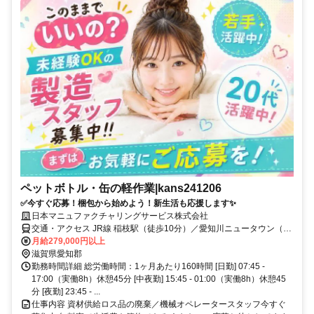
ペットボトル・缶の軽作業|kans241206
✅今すぐ応募！梱包から始めよう！新生活も応援します✨
日本マニュファクチャリングサービス株式会社
交通・アクセス JR線 稲枝駅（徒歩10分）／愛知川ニュータウン（バ
ス）
月給279,000円以上
滋賀県愛知郡
勤務時間詳細 総労働時間：1ヶ月あたり160時間 [日勤] 07:45 -
17:00（実働8h）休憩45分 [中夜勤] 15:45 - 01:00（実働8h）休憩45
分 [夜勤] 23:45 - ...
仕事内容 資材供給ロス品の廃棄／機械オペレータースタッフ今すぐ