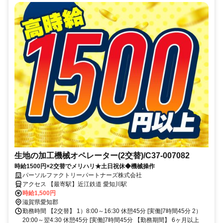
生地の加工機械オペレーター(2交替)/C37-007082
時給1500円×2交替でメリハリ★土日祝休◆機械操作
パーソルファクトリーパートナーズ株式会社
アクセス 【最寄駅】近江鉄道 愛知川駅
時給1,500円
滋賀県愛知郡
勤務時間 【2交替】 1）8:00～16:30 休憩45分 [実働]7時間45分 2）
20:00～翌4:30 休憩45分 [実働]7時間45分 【勤務期間】 6ヶ月以上