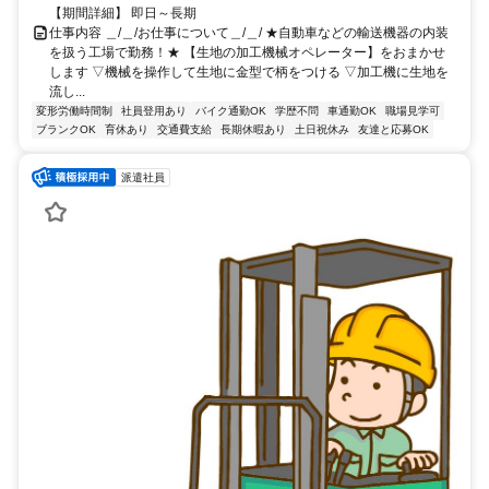
【期間詳細】 即日～長期
仕事内容 ＿/＿/お仕事について＿/＿/ ★自動車などの輸送機器の内装
を扱う工場で勤務！★ 【生地の加工機械オペレーター】をおまかせ
します ▽機械を操作して生地に金型で柄をつける ▽加工機に生地を
流し...
変形労働時間制
社員登用あり
バイク通勤OK
学歴不問
車通勤OK
職場見学可
ブランクOK
育休あり
交通費支給
長期休暇あり
土日祝休み
友達と応募OK
派遣社員