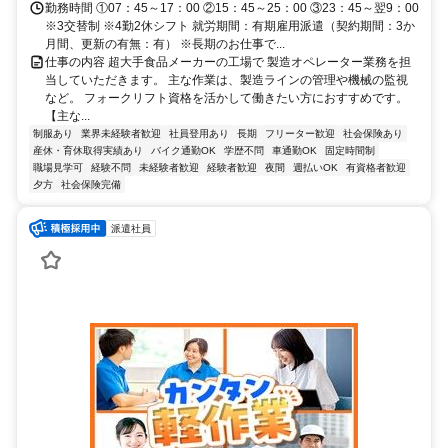
勤務時間 ①07：45～17：00 ②15：45～25：00 ③23：45～翌9：00
※3交替制 ※4勤2休シフト 就労期間：有期雇用派遣（契約期間：3か
月間、更新の有無：有） ※長期のお仕事で...
仕事の内容 超大手食品メーカーの工場で 製造オペレーター業務を担
当していただきます。 主な作業は、製造ラインの管理や機械の監視
など。 フォークリフト資格を活かして働きたい方におすすめです。
【主な...
制服あり
業界未経験者歓迎
社員登用あり
長期
フリーター歓迎
社会保険あり
産休・育休取得実績あり
バイク通勤OK
学歴不問
車通勤OK
固定時間制
職場見学可
経験不問
未経験者歓迎
経験者歓迎
夜間
週払いOK
有資格者歓迎
夕方
社会保険完備
派遣社員