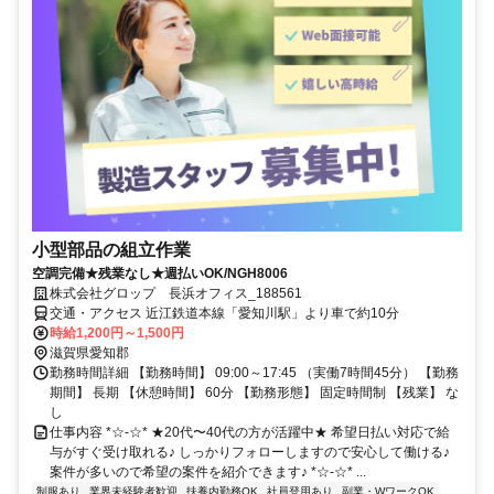
小型部品の組立作業
空調完備★残業なし★週払いOK/NGH8006
株式会社グロップ 長浜オフィス_188561
交通・アクセス 近江鉄道本線「愛知川駅」より車で約10分
時給1,200円～1,500円
滋賀県愛知郡
勤務時間詳細 【勤務時間】 09:00～17:45 （実働7時間45分） 【勤務
期間】 長期 【休憩時間】 60分 【勤務形態】 固定時間制 【残業】 な
し
仕事内容 *☆-☆* ★20代〜40代の方が活躍中★ 希望日払い対応で給
与がすぐ受け取れる♪ しっかりフォローしますので安心して働ける♪
案件が多いので希望の案件を紹介できます♪ *☆-☆* ...
制服あり
業界未経験者歓迎
扶養内勤務OK
社員登用あり
副業・WワークOK