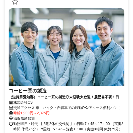
コーヒー豆の製造
（滋賀県愛知郡）コーヒー豆の製造◎未経験大歓迎！履歴書不要！日払
い対応◎
株式会社CS
交通アクセス 車・バイク・自転車での通勤OK♪アクセス便利♪ ◇（近
江鉄道本線）愛知川駅～徒歩4分 ◇（JR東海道・山陽本線）稲枝駅～
時給1,900円～2,375円
車10分 ◇（近江鉄道本線）五箇荘駅～車10分 ◇（JR東海道・山陽本
滋賀県愛知郡
線）能登川駅～車13分 ◇（近江鉄道八日市線）武佐駅～車23分
勤務曜日・時間 【 5勤2休の交代制 】 □日勤 7：45～17：00 （実働8
時間 休憩75分） □昼勤 15：45～深夜1：00（実働8時間 休憩75分）