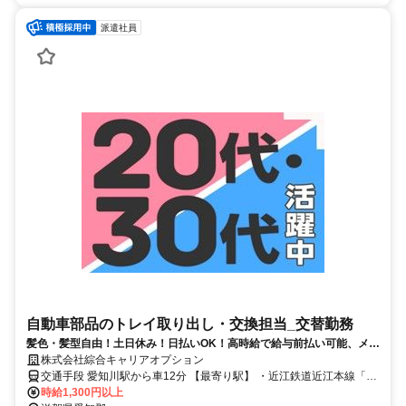
派遣社員
自動車部品のトレイ取り出し・交換担当_交替勤務
髪色・髪型自由！土日休み！日払いOK！高時給で給与前払い可能、メリ
ハリつけて働ける職場です
株式会社綜合キャリアオプション
交通手段 愛知川駅から車12分 【最寄り駅】 ・近江鉄道近江本線「愛
知川駅」
時給1,300円以上