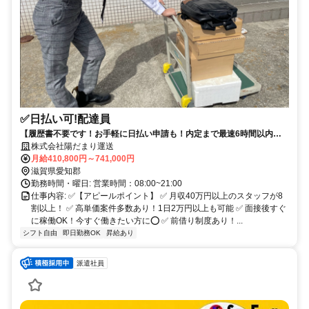
✅日払い可!配達員
【履歴書不要です！お手軽に日払い申請も！内定まで最速6時間以内も
可能！】未経験者OK✅担当エリアは半径1キロ~2キロ以内✅
株式会社陽だまり運送
月給410,800円～741,000円
滋賀県愛知郡
勤務時間・曜日: 営業時間：08:00~21:00
仕事内容: ✅【アピールポイント】 ✅ 月収40万円以上のスタッフが8
割以上！ ✅ 高単価案件多数あり！1日2万円以上も可能 ✅ 面接後すぐ
に稼働OK！今すぐ働きたい方に⭕️ ✅ 前借り制度あり！...
シフト自由
即日勤務OK
昇給あり
派遣社員