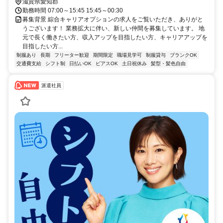
滋賀県愛知郡
勤務時間 07:00～15:45 15:45～00:30
募集背景 綜合キャリアオプションの求人をご覧いただき、ありがと
うございます！ 業務拡大に伴い、新しい仲間を募集しています。 地
元で長く働きたい方、収入アップを目指したい方、キャリアアップを
目指したい方...
制服あり
長期
フリーター歓迎
期間限定
職場見学可
制服貸与
ブランクOK
交通費支給
シフト制
日払いOK
ピアスOK
土日祝休み
髪型・髪色自由
派遣社員