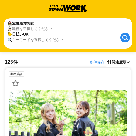
滋賀県
愛知郡
職種を選択してください
日払いOK
キーワードを選択してください
125件
条件保存
関連度順
業務委託