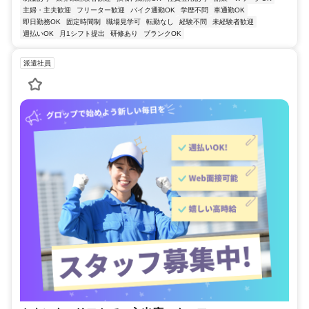
主婦・主夫歓迎
フリーター歓迎
バイク通勤OK
学歴不問
車通勤OK
即日勤務OK
固定時間制
職場見学可
転勤なし
経験不問
未経験者歓迎
週払いOK
月1シフト提出
研修あり
ブランクOK
派遣社員