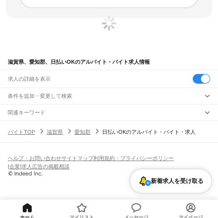
滋賀県、愛知郡、日払いOKのアルバイト・バイト求人情報
求人の詳細を表示
条件を追加・変更して検索
市区町村を追加・変更
関連キーワード
完全在宅ワーク 全国
シール貼り 在宅
現在地周辺
ガチャガチャ
犬カフェ
滋賀県
駅を追加・変更
バイトTOP
滋賀県
愛知郡
日払いOKのアルバイト・バイト・求人
滋賀県
すべて
大津市
彦根市
長浜市
近江八幡市
草津市
守山市
栗東市
甲賀市
野洲市
湖南市
職種を追加・変更
JR北陸本線(米原～金沢)
高島市
東近江市
米原市
蒲生郡
愛知郡
犬上郡
米原駅
坂田駅
田村駅
長浜駅
虎姫駅
河毛駅
高月駅
木ノ本駅
余呉駅
近江塩津駅
飲食・フードサービス
ヘルプ・お問い合わせ
サイトマップ
利用規約・プライバシーポリシー
特徴を追加・変更
飲食・フードサービス
すべて
[企業]求人広告の掲載相談
JR東海道本線(岐阜～美濃赤坂・米原)
ホールスタッフ
キッチンスタッフ
皿洗い・洗い場
精肉・鮮魚加工
給食調理
人気
柏原駅
近江長岡駅
醒ケ井駅
米原駅
雇用形態を追加・変更
新着求人を受け取る
パン屋（ベーカリー）
フードカウンター販売員
バー（BAR）・バーテンダー
日払いOK
高校生歓迎
学生歓迎
深夜の仕事
髪型・髪色自由
ひげOK
ネイルOK
飲食店補助（開店・閉店準備）
飲食店（店長・マネージャー）
JR草津線
ピアスOK
アルバイト・パート
履歴書不要
オープニングスタッフ
留学生・外国人活躍中
都道府県を変更
営業・販売
油日駅
甲賀駅
寺庄駅
甲南駅
貴生川駅
三雲駅
甲西駅
石部駅
手原駅
草津駅
勤務期間
正社員
営業・販売
すべて
短期
契約社員
単発・1日OK
長期
期間限定（春夏冬休み等）
琵琶湖線
営業
テレフォンアポインター（テレアポ）
ルートセールス
コンビニ
シフト
派遣社員
ホーム
マイリスト
メッセージ
マイページ