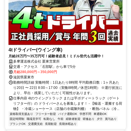
4tドライバー(ウイング車)
月給28万円〜35万円可！経験者必見！ミドル世代も活躍中！
多摩運送株式会社 栗東営業所
交通・アクセス 「石部駅」から車で5分
月給280,000円～350,000円
滋賀県栗東市
勤務時間詳細 実働時間：1日あたり8時間 平均勤務日数：1ヶ月あた
り20日 〜 22日 8:00～17:00（実働8時間／休憩1時間） ※運行状況に
より、早出・残業していただく可能性があります。
仕事内容 4tのウイングトラック または平ボディートラック（ゲート
リフター付）の ドライバーさんを募集します！ - 【輸送・運搬する荷
物】 ・冷蔵ショーケース（店舗の冷蔵陳列棚） ・断熱パネル（冷...
資格取得支援あり
フリーター歓迎
バイク通勤OK
学歴不問
車通勤OK
固定時間制
職場見学可
転勤なし
午前
経験者歓迎
研修あり
夕方
賞与あり
ブランクOK
交通費支給
長期歓迎
長期休暇あり