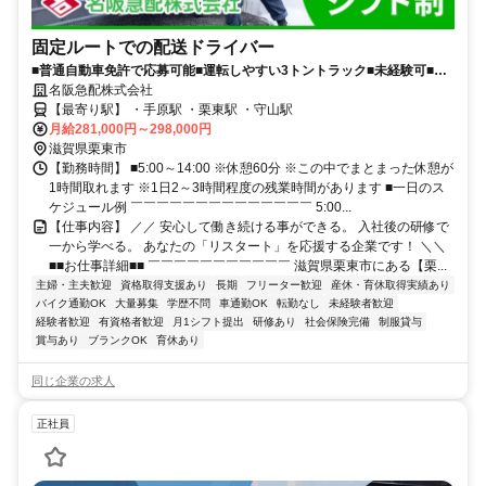
固定ルートでの配送ドライバー
■普通自動車免許で応募可能■運転しやすい3トントラック■未経験可■資
格取得支援で免許取得■賞与年2回
名阪急配株式会社
【最寄り駅】 ・手原駅 ・栗東駅 ・守山駅
月給281,000円～298,000円
滋賀県栗東市
【勤務時間】 ■5:00～14:00 ※休憩60分 ※この中でまとまった休憩が
1時間取れます ※1日2～3時間程度の残業時間があります ■一日のス
ケジュール例 ￣￣￣￣￣￣￣￣￣￣￣￣￣￣ 5:00...
【仕事内容】 ／／ 安心して働き続ける事ができる。 入社後の研修で
一から学べる。 あなたの「リスタート」を応援する企業です！ ＼＼
■■お仕事詳細■■ ￣￣￣￣￣￣￣￣￣￣￣ 滋賀県栗東市にある【栗...
主婦・主夫歓迎
資格取得支援あり
長期
フリーター歓迎
産休・育休取得実績あり
バイク通勤OK
大量募集
学歴不問
車通勤OK
転勤なし
未経験者歓迎
経験者歓迎
有資格者歓迎
月1シフト提出
研修あり
社会保険完備
制服貸与
賞与あり
ブランクOK
育休あり
同じ企業の求人
正社員