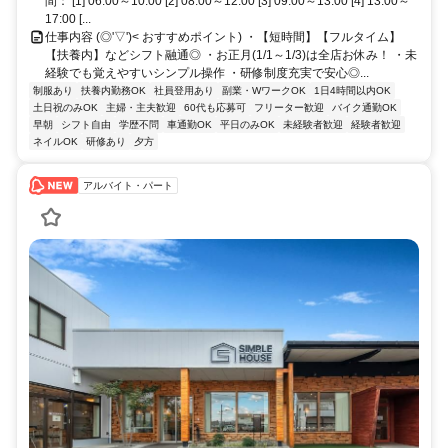
間： [1] 06:00～10:00 [2] 08:00～12:00 [3] 09:00～13:00 [4] 13:00～
17:00 [...
仕事内容 (◎'▽')< おすすめポイント) ・【短時間】【フルタイム】
【扶養内】などシフト融通◎ ・お正月(1/1～1/3)は全店お休み！ ・未
経験でも覚えやすいシンプル操作 ・研修制度充実で安心◎...
制服あり
扶養内勤務OK
社員登用あり
副業・WワークOK
1日4時間以内OK
土日祝のみOK
主婦・主夫歓迎
60代も応募可
フリーター歓迎
バイク通勤OK
早朝
シフト自由
学歴不問
車通勤OK
平日のみOK
未経験者歓迎
経験者歓迎
ネイルOK
研修あり
夕方
アルバイト・パート