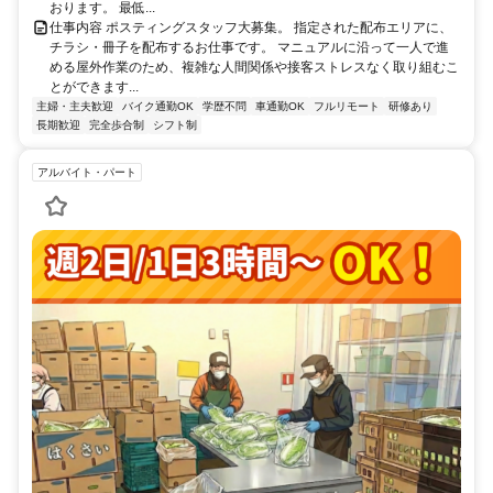
おります。 最低...
仕事内容 ポスティングスタッフ大募集。 指定された配布エリアに、
チラシ・冊子を配布するお仕事です。 マニュアルに沿って一人で進
める屋外作業のため、複雑な人間関係や接客ストレスなく取り組むこ
とができます...
主婦・主夫歓迎
バイク通勤OK
学歴不問
車通勤OK
フルリモート
研修あり
長期歓迎
完全歩合制
シフト制
アルバイト・パート