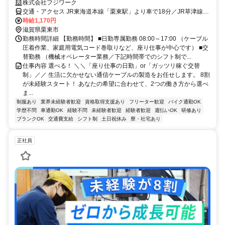
株式会社フジワーク
交通・アクセス JR東海道本線「栗東駅」より車で18分／JR草津線
「手原駅」より車で7分
時給1,170円
滋賀県栗東市
勤務時間詳細 【勤務時間】 ■日勤専属勤務 08:00～17:00 （ケーブル
圧着作業、家庭用電気コード巻取りなど、座り仕事が中心です） ■交
替勤務 （機械オペレーター業務／下記時間帯でのシフト制で...
仕事内容 選べる！ ＼＼「座り仕事の日勤」or「ガッツリ稼ぐ交替
制」／／ 生活に欠かせない通信ケーブルの製造をお任せします。 8割
が未経験スタート！ あなたの希望に合わせて、2つの働き方から選べ
ま...
制服あり
業界未経験者歓迎
資格取得支援あり
フリーター歓迎
バイク通勤OK
学歴不問
車通勤OK
経験不問
未経験者歓迎
経験者歓迎
週払いOK
研修あり
ブランクOK
交通費支給
シフト制
土日祝休み
寮・社宅あり
正社員