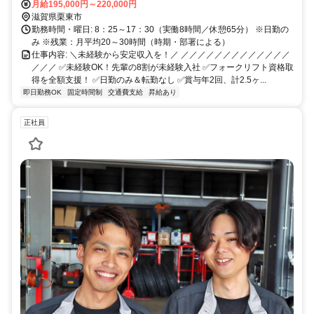
車通勤OK（無料駐車場あり） ※交通費規定支給
月給195,000円～220,000円
滋賀県栗東市
勤務時間・曜日: 8：25～17：30（実働8時間／休憩65分） ※日勤の
み ※残業：月平均20～30時間（時期・部署による）
仕事内容: ＼未経験から安定収入を！／ ／／／／／／／／／／／／／
／／／ ✅未経験OK！先輩の8割が未経験入社 ✅フォークリフト資格取
得を全額支援！ ✅日勤のみ＆転勤なし ✅賞与年2回、計2.5ヶ...
即日勤務OK
固定時間制
交通費支給
昇給あり
正社員