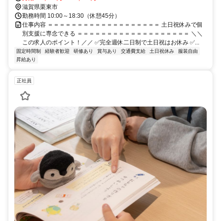
滋賀県栗東市
勤務時間 10:00～18:30（休憩45分）
仕事内容 ＝＝＝＝＝＝＝＝＝＝＝＝＝＝＝＝＝＝＝ 土日祝休みで個
別支援に専念できる ＝＝＝＝＝＝＝＝＝＝＝＝＝＝＝＝＝＝＝ ＼＼
この求人のポイント！／／ ✅完全週休二日制で土日祝はお休み ✅...
固定時間制
経験者歓迎
研修あり
賞与あり
交通費支給
土日祝休み
服装自由
昇給あり
正社員