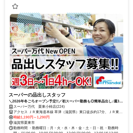
スーパーの品出しスタッフ
＼2026年冬ごろオープン予定!!／初スーパー勤務も◎簡単品出し♪週3日
～◎自由シフト！
スーパー万代 栗東小柿店(224)
アクセス ＪＲ東海道本線 草津（滋賀県）東口徒歩約17分、ＪＲ東海
道本線 栗東東口徒歩約30分、ＪＲ草津線 手原南口徒歩約31分
時給1,190円～1,290円
滋賀県栗東市
勤務時間 ・勤務曜日：月・火・水・木・金・土・日・祝 ・勤務時