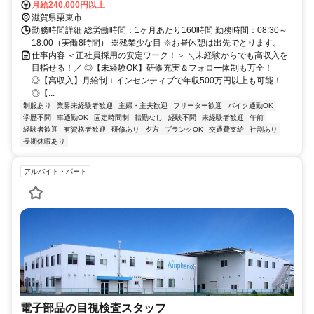
月給240,000円以上
滋賀県栗東市
勤務時間詳細 総労働時間：1ヶ月あたり160時間 勤務時間：08:30～
18:00（実働8時間） ※残業少な目 ※お昼休憩は出先でとります。
仕事内容 ＜正社員採用の安定ワーク！＞ ＼未経験からでも高収入を
目指せる！／ ◎【未経験OK】研修充実＆フォロー体制も万全！
◎【高収入】月給制＋インセンティブで年収500万円以上も可能！
◎【...
制服あり
業界未経験者歓迎
主婦・主夫歓迎
フリーター歓迎
バイク通勤OK
学歴不問
車通勤OK
固定時間制
転勤なし
経験不問
未経験者歓迎
午前
経験者歓迎
有資格者歓迎
研修あり
夕方
ブランクOK
交通費支給
社割あり
長期休暇あり
アルバイト・パート
電子部品の目視検査スタッフ