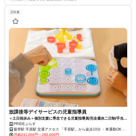
正社員
放課後等デイサービスの児童指導員
＜土日祝休み＞個別支援に専念できる児童指導員/完全週休二日制/手当充
実
PRIDEぷらす
最寄駅 手原駅 交通アクセス 「手原駅」から徒歩10分 ・車通勤OK ・
月給241,000円～280,000円
バイク通勤OK ・自転車通勤OK ※無料駐車場完備