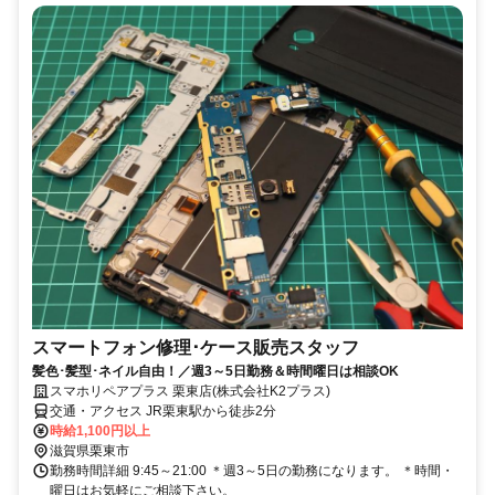
スマートフォン修理･ケース販売スタッフ
髪色･髪型･ネイル自由！／週3～5日勤務＆時間曜日は相談OK
スマホリペアプラス 栗東店(株式会社K2プラス)
交通・アクセス JR栗東駅から徒歩2分
時給1,100円以上
滋賀県栗東市
勤務時間詳細 9:45～21:00 ＊週3～5日の勤務になります。 ＊時間・
曜日はお気軽にご相談下さい。