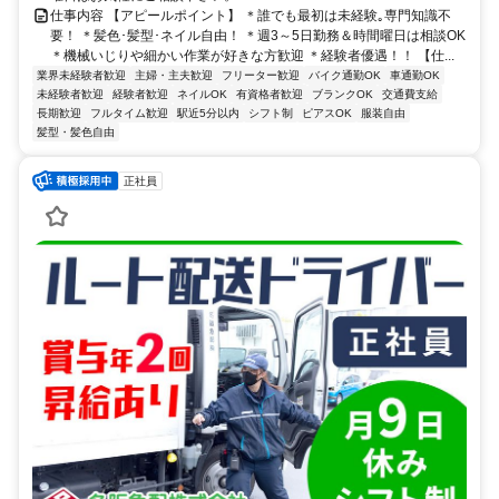
仕事内容 【アピールポイント】 ＊誰でも最初は未経験｡専門知識不
要！ ＊髪色･髪型･ネイル自由！ ＊週3～5日勤務＆時間曜日は相談OK
＊機械いじりや細かい作業が好きな方歓迎 ＊経験者優遇！！ 【仕...
業界未経験者歓迎
主婦・主夫歓迎
フリーター歓迎
バイク通勤OK
車通勤OK
未経験者歓迎
経験者歓迎
ネイルOK
有資格者歓迎
ブランクOK
交通費支給
長期歓迎
フルタイム歓迎
駅近5分以内
シフト制
ピアスOK
服装自由
髪型・髪色自由
正社員