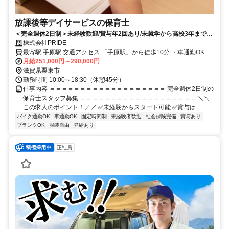
放課後等デイサービスの保育士
＜完全週休2日制＞未経験歓迎/賞与年2回あり/未就学から高校3年までの
子どもたちをサポート
株式会社PRIDE
最寄駅 手原駅 交通アクセス 「手原駅」から徒歩10分 ・車通勤OK ・
月給251,000円～290,000円
バイク通勤OK ・自転車通勤OK ※無料駐車場完備
滋賀県栗東市
勤務時間 10:00～18:30（休憩45分）
仕事内容 ＝＝＝＝＝＝＝＝＝＝＝＝＝＝＝＝＝＝＝ 完全週休2日制の
保育士スタッフ募集 ＝＝＝＝＝＝＝＝＝＝＝＝＝＝＝＝＝＝＝ ＼＼
この求人のポイント！／／ ✅未経験からスタート可能 ✅賞与は...
バイク通勤OK
車通勤OK
固定時間制
未経験者歓迎
社会保険完備
賞与あり
ブランクOK
服装自由
昇給あり
正社員