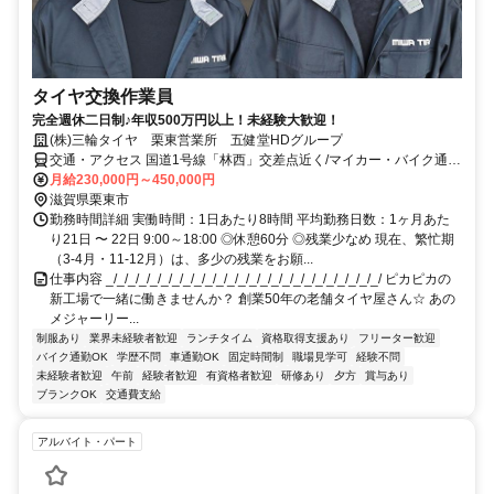
タイヤ交換作業員
完全週休二日制♪年収500万円以上！未経験大歓迎！
(株)三輪タイヤ 栗東営業所 五健堂HDグループ
交通・アクセス 国道1号線「林西」交差点近く/マイカー・バイク通勤
OK
月給230,000円～450,000円
滋賀県栗東市
勤務時間詳細 実働時間：1日あたり8時間 平均勤務日数：1ヶ月あた
り21日 〜 22日 9:00～18:00 ◎休憩60分 ◎残業少なめ 現在、繁忙期
（3-4月・11-12月）は、多少の残業をお願...
仕事内容 _/_/_/_/_/_/_/_/_/_/_/_/_/_/_/_/_/_/_/_/_/_/_/_/_/ ピカピカの
新工場で一緒に働きませんか？ 創業50年の老舗タイヤ屋さん☆ あの
メジャーリー...
制服あり
業界未経験者歓迎
ランチタイム
資格取得支援あり
フリーター歓迎
バイク通勤OK
学歴不問
車通勤OK
固定時間制
職場見学可
経験不問
未経験者歓迎
午前
経験者歓迎
有資格者歓迎
研修あり
夕方
賞与あり
ブランクOK
交通費支給
アルバイト・パート