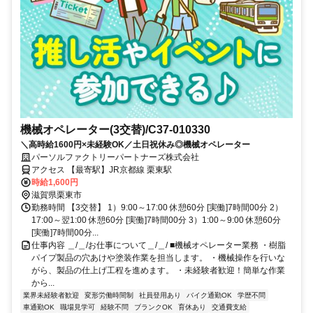
機械オペレーター(3交替)/C37-010330
＼高時給1600円×未経験OK／土日祝休み◎機械オペレーター
パーソルファクトリーパートナーズ株式会社
アクセス 【最寄駅】JR京都線 栗東駅
時給1,600円
滋賀県栗東市
勤務時間 【3交替】 1）9:00～17:00 休憩60分 [実働]7時間00分 2）
17:00～翌1:00 休憩60分 [実働]7時間00分 3）1:00～9:00 休憩60分
[実働]7時間00分...
仕事内容 ＿/＿/お仕事について＿/＿/ ■機械オペレーター業務 ・樹脂
パイプ製品の穴あけや塗装作業を担当します。 ・機械操作を行いな
がら、製品の仕上げ工程を進めます。 ・未経験者歓迎！簡単な作業
から...
業界未経験者歓迎
変形労働時間制
社員登用あり
バイク通勤OK
学歴不問
車通勤OK
職場見学可
経験不問
ブランクOK
育休あり
交通費支給