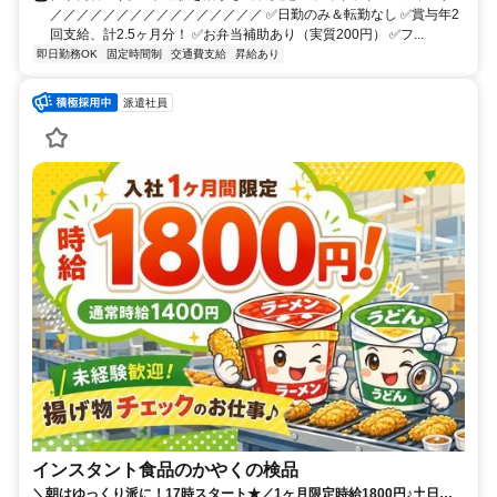
／／／／／／／／／／／／／／／／ ✅日勤のみ＆転勤なし ✅賞与年2
回支給、計2.5ヶ月分！ ✅お弁当補助あり（実質200円） ✅フ...
即日勤務OK
固定時間制
交通費支給
昇給あり
派遣社員
インスタント食品のかやくの検品
＼朝はゆっくり派に！17時スタート★／1ヶ月限定時給1800円♪土日祝