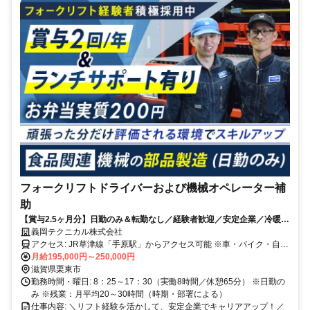
フォークリフトドライバーおよび機械オペレーター補
助
【賞与2.5ヶ月分】日勤のみ＆転勤なし／経験者歓迎／安定企業／冷暖房
設備あり
義岡テクニカル株式会社
アクセス: JR草津線「手原駅」からアクセス可能 ※車・バイク・自転
車通勤OK（無料駐車場あり） ※交通費規定支給
月給195,000円～250,000円
滋賀県栗東市
勤務時間・曜日: 8：25～17：30（実働8時間／休憩65分） ※日勤の
み ※残業：月平均20～30時間（時期・部署による）
仕事内容: ＼リフト経験を活かして、安定企業でキャリアアップ！／