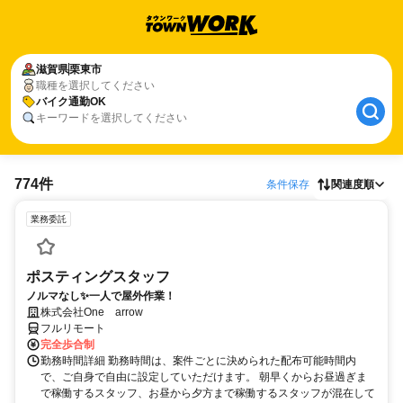
滋賀県
栗東市
職種を選択してください
バイク通勤OK
キーワードを選択してください
774件
条件保存
関連度順
業務委託
ポスティングスタッフ
ノルマなし✨一人で屋外作業！
株式会社One arrow
フルリモート
完全歩合制
勤務時間詳細 勤務時間は、案件ごとに決められた配布可能時間内
で、ご自身で自由に設定していただけます。 朝早くからお昼過ぎま
で稼働するスタッフ、お昼から夕方まで稼働するスタッフが混在して