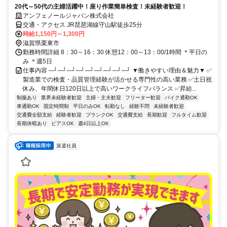
20代～50代の主婦活躍中！座り作業簡単検査！未経験者歓迎！
アンフェノールジャパン株式会社
交通・アクセス JR琵琶湖線守山駅徒歩25分
時給1,150円～1,300円
滋賀県栗東市
勤務時間詳細 8：30～16：30 休憩12：00～13：00/1時間 ＊平日の
み ＊週5日
仕事内容 ─┘─┘─┘─┘─┘─┘─┘─┘─┘ ▼働きやすい理由＆魅力▼ ✅
製造業での検査・品質管理経験が活かせる専門性の高い業務 ✅土日祝
休み、年間休日120日以上で高いワークライフバランス ✅昇給...
制服あり
業界未経験者歓迎
主婦・主夫歓迎
フリーター歓迎
バイク通勤OK
車通勤OK
固定時間制
平日のみOK
転勤なし
経験不問
未経験者歓迎
交通費全額支給
経験者歓迎
ブランクOK
交通費支給
長期歓迎
フルタイム歓迎
長期休暇あり
ピアスOK
週4日以上OK
派遣社員