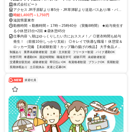
休み♪送迎バスあり♪充電器・Wi-Fi・マッサージチェア完備…など設備も
株式会社ビート
充実♪
アクセス JR手原駅より車5分・JR草津駅より送迎バスあり/車・バイ
ク・自転車通勤
時給1,400円～1,750円
滋賀県栗東市
勤務時間 ＜勤務時間＞ 17時～25時40分 （実働8時間） ★給与発生す
る小休憩15分×2回 ★昼休憩45分
仕事内容 ＼朝はゆっくりしたい方におススメ！／ ◎更衣時間も給与
発生！ （前後10分しっかり支給） ◎キレイで快適な職場！ 休憩室＆
ロッカー完備 【未経験歓迎！カップ麺の揚げの検品】 大手食品メ...
制服あり
業界未経験者歓迎
主婦・主夫歓迎
フリーター歓迎
バイク通勤OK
学歴不問
車通勤OK
固定時間制
職場見学可
経験不問
未経験者歓迎
交通費全額支給
経験者歓迎
即日払いOK
有資格者歓迎
ブランクOK
長期歓迎
長期休暇あり
土日祝休み
友達と応募OK
派遣社員