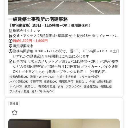
一級建築士事務所の宅建事務
【要宅建資格】週3日・1日5時間～OK！長期連休有！
株式会社タナカヤ
交通・アクセス JR琵琶湖線<草津駅>から徒歩18分 ※マイカー・バイ
ク・自転車通勤OK！(駐車場有)
時給1,300円～1,600円
滋賀県栗東市
勤務時間詳細 10:00～17:00の間で、 週3日、1日5時間～OK！ ※土日
いずれかの勤務必須 ※時間帯はご相談に応じます
仕事内容 ＼求人のメリット／ ✅週3日×1日5時間〜OK！ ✅GWや夏季
などの長期休暇充実 ✅宅建手当月1万円支給 ✅マイカー・バイク通勤
OK！ ✅土日どちらかは勤務 ✅ブランク大歓迎！ 【仕事内容...
扶養内勤務OK
副業・WワークOK
主婦・主夫歓迎
フリーター歓迎
バイク通勤OK
学歴不問
車通勤OK
職場見学可
転勤なし
午前
経験者歓迎
ネイルOK
残業なし
有資格者歓迎
夕方
ブランクOK
交通費支給
長期歓迎
フルタイム歓迎
週2・3日からOK
正社員