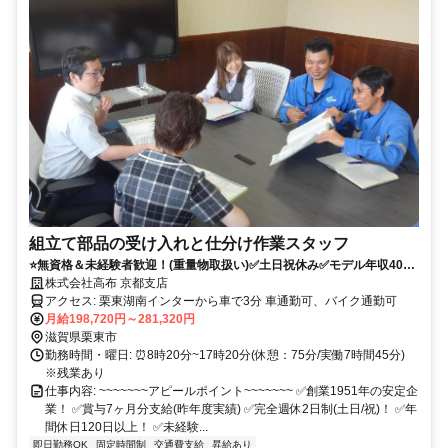
組立て部品の受け入れと仕分け作業スタッフ
⭐無資格＆未経験者歓迎！(重量物取扱い)✅土日祝休み✅モデル年収400
万✅創業1951年の老舗
株式会社高布 京都支店
アクセス: 栗東湖南インターから車で3分 車通勤可、バイク通勤可
月給198,720円～281,320円
滋賀県栗東市
勤務時間・曜日: ⏰8時20分~17時20分(休憩：75分/実働7時間45分)
※残業あり
仕事内容: ~~~~~~~アピールポイント~~~~~~~ ✅創業1951年の安定企
業！ ✅賞与7ヶ月分支給(昨年度実績) ✅完全週休2日制(土日/祝)！ ✅年
間休日120日以上！ ✅未経験...
即日勤務OK
固定時間制
交通費支給
昇給あり