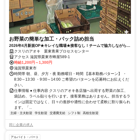
お野菜の簡単な加工・パック詰め担当
2026年4月新規OP★キレイな職場★接客なし！チームで協力しながら進
めるため、未経験でも安心♪
クスリのアオキ 栗東青果プロセスセンター
アクセス 滋賀県栗東市蜂屋589-1
時給1,200円～1,300円
滋賀県栗東市
時間帯 朝、昼、夕方・夜 勤務曜日・時間 【基本勤務パターン】 ・
8:30～13:30 ・9:00～14:00 ご希望のパターンを応募時にお伝えくだ
さい。
仕事情報 ● 仕事内容 クスリのアオキ各店舗へ出荷する野菜の加工、
袋詰め、ラベル貼りを行います。接客業務はありません。担当するラ
インは固定ではなく、日々の進捗や適性に合わせて柔軟に割り振られ
ます。「...
主婦・主夫歓迎
学生歓迎
交通費支給
シフト制
高校生歓迎
同じ企業の求人
アルバイト・パート