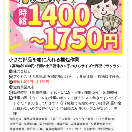
小さな部品を箱に入れる梱包作業
＜高時給1400円×日勤×土日祝休み＞手のひらサイズの部品でラクラク♪
シンプル・モクモク軽作業♪社員食堂あり◎
株式会社ビート
アクセス ＪＲ草津線 石部徒歩約27分、ＪＲ草津線 手原南口徒歩約39
分、ＪＲ東海道本線 守山（滋賀県）東口徒歩約57分 車通勤ok！バイ
時給1,400円～1,750円
ク通勤ok！
滋賀県栗東市
勤務時間 【勤務時間】 8:30～17:15 ・実働7時間45分 ・休憩60分
仕事内容 【Ｑ：このお仕事のポイントは？】 Ａ：働きやすいポイン
トがたくさん揃っています！ ◎未経験でも始めやすい軽作業 重い物
は扱わないので負担少なめ！ ◎日勤のみ 生活リズムが安定し、無
理...
制服あり
業界未経験者歓迎
主婦・主夫歓迎
フリーター歓迎
バイク通勤OK
学歴不問
車通勤OK
固定時間制
経験不問
未経験者歓迎
交通費全額支給
経験者歓迎
即日払いOK
有資格者歓迎
ブランクOK
長期歓迎
土日祝休み