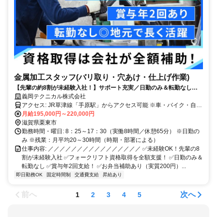
金属加工スタッフ(バリ取り・穴あけ・仕上げ作業)
【先輩の約8割が未経験入社！】サポート充実／日勤のみ＆転勤なし／
賞与年2回／お弁当補助あり
義岡テクニカル株式会社
アクセス: JR草津線「手原駅」からアクセス可能 ※車・バイク・自転
車通勤OK（無料駐車場あり） ※交通費規定支給
月給195,000円～220,000円
滋賀県栗東市
勤務時間・曜日: 8：25～17：30（実働8時間／休憩65分） ※日勤の
み ※残業：月平均20～30時間（時期・部署による）
仕事内容: ／／／／／／／／／／／／／／／／ ✅未経験OK！先輩の8
割が未経験入社 ✅フォークリフト資格取得を全額支援！ ✅日勤のみ＆
転勤なし ✅賞与年2回支給！ ✅お弁当補助あり（実質200円）...
即日勤務OK
固定時間制
交通費支給
昇給あり
前へ
次へ
1
2
3
4
5