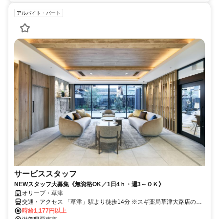
アルバイト・パート
サービススタッフ
NEWスタッフ大募集《無資格OK／1日4ｈ・週3～ＯＫ》
オリーブ・草津
交通・アクセス 「草津」駅より徒歩14分 ※スギ薬局草津大路店の向
い
時給1,177円以上