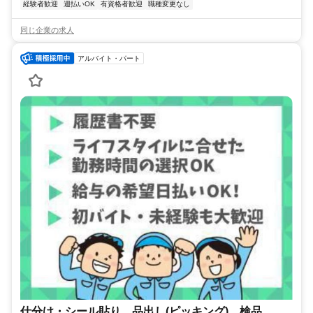
経験者歓迎
週払いOK
有資格者歓迎
職種変更なし
同じ企業の求人
アルバイト・パート
仕分け・シール貼り、品出し(ピッキング)、検品