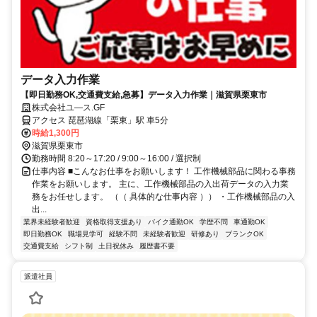
データ入力作業
【即日勤務OK,交通費支給,急募】データ入力作業｜滋賀県栗東市
株式会社ユ―ス.GF
アクセス 琵琶湖線「栗東」駅 車5分
時給1,300円
滋賀県栗東市
勤務時間 8:20～17:20 / 9:00～16:00 / 選択制
仕事内容 ■こんなお仕事をお願いします！ 工作機械部品に関わる事務
作業をお願いします。 主に、工作機械部品の入出荷データの入力業
務をお任せします。 （（ 具体的な仕事内容 ）） ・工作機械部品の入
出...
業界未経験者歓迎
資格取得支援あり
バイク通勤OK
学歴不問
車通勤OK
即日勤務OK
職場見学可
経験不問
未経験者歓迎
研修あり
ブランクOK
交通費支給
シフト制
土日祝休み
履歴書不要
派遣社員