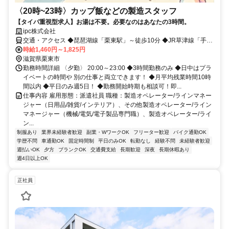
〈20時~23時〉カップ飯などの製造スタッフ
【タイパ重視型求人】お湯は不要。必要なのはあなたの3時間。
ipc株式会社
交通・アクセス ◆琵琶湖線「栗東駅」～徒歩10分 ◆JR草津線「手原
駅」～徒歩10分 ◆JR琵琶湖線「草津駅」～車10分
時給1,460円～1,825円
滋賀県栗東市
勤務時間詳細 〈夕勤〉 20:00～23:00 ◆3時間勤務のみ ◆日中はプラ
イベートの時間や 別の仕事と両立できます！ ◆月平均残業時間10時
間以内 ◆平日のみ週5日！ ◆勤務開始時期も相談可！即...
仕事内容 雇用形態：派遣社員 職種：製造オペレーター/ラインマネー
ジャー（日用品/雑貨/インテリア）、その他製造オペレーター/ライン
マネージャー（機械/電気/電子製品専門職）、製造オペレーター/ライ
ン...
制服あり
業界未経験者歓迎
副業・WワークOK
フリーター歓迎
バイク通勤OK
学歴不問
車通勤OK
固定時間制
平日のみOK
転勤なし
経験不問
未経験者歓迎
週払いOK
夕方
ブランクOK
交通費支給
長期歓迎
深夜
長期休暇あり
週4日以上OK
正社員