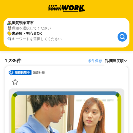
滋賀県
栗東市
職種を選択してください
未経験・初心者OK
キーワードを選択してください
1,235件
条件保存
関連度順
派遣社員