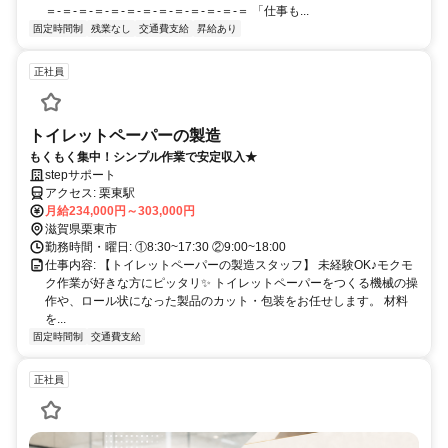
＝-＝-＝-＝-＝-＝-＝-＝-＝-＝-＝-＝-＝ 「仕事も...
固定時間制
残業なし
交通費支給
昇給あり
正社員
トイレットペーパーの製造
もくもく集中！シンプル作業で安定収入★
stepサポート
アクセス: 栗東駅
月給234,000円～303,000円
滋賀県栗東市
勤務時間・曜日: ①8:30~17:30 ②9:00~18:00
仕事内容: 【トイレットペーパーの製造スタッフ】 未経験OK♪モクモ
ク作業が好きな方にピッタリ✨ トイレットペーパーをつくる機械の操
作や、ロール状になった製品のカット・包装をお任せします。 材料
を...
固定時間制
交通費支給
正社員