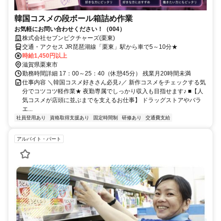
韓国コスメの段ボール箱詰め作業
お気軽にお問い合わせください！（004）
株式会社セブンピクチャーズ(栗東)
交通・アクセス JR琵琶湖線「栗東」駅から車で5～10分★
時給1,450円以上
滋賀県栗東市
勤務時間詳細 17：00～25：40（休憩45分） 残業月20時間未満
仕事内容 ＼韓国コスメ好きさん必見♪／ 新作コスメをチェックする気
分でコツコツ軽作業★ 夜勤専属でしっかり収入も目指せます♪ ■【人
気コスメが店頭に並ぶまでを支えるお仕事】 ドラッグストアやバラ
エ...
社員登用あり
資格取得支援あり
固定時間制
研修あり
交通費支給
アルバイト・パート