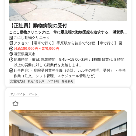
【正社員】動物病院の受付
こにし動物クリニックは、 常に最先端の動物医療を追求する、 滋賀県で
も有数の動物病院です。 スタッフ一人一人が『どんな動物病院だったら
こにし動物クリニック
私が、僕が行きたくなるだろうか』を深く考え、 様々な取り組みを実地
アクセス: 【電車で行く】 手原駅から徒歩で5分程 【車で行く】 栗東
していきます。 前に来た時とはなんか変わっているなと思っていただけ
インターの出口 （栗東、信楽方面）を下りた正面
月給180,000円～270,000円
るよう、 小さな積み重ねを大切にし、常に変化・発展し続けたいと思い
滋賀県栗東市
ます。
勤務時間・曜日: 就業時間 8:45〜18:00 休憩：1時間 残業代 ８時間
以上の労働に対して残業代を支給します。
仕事内容: ・病院受付業務全般（会計、カルテの整理、受付） ・事務
作業（注文、シフト管理、スケジュール管理など）
交通費支給
駅近5分以内
シフト制
昇給あり
アルバイト・パート