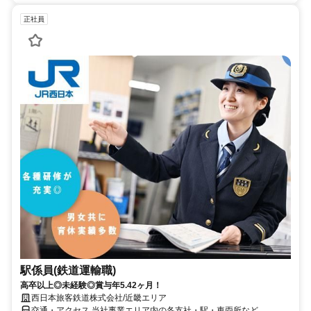
正社員
駅係員(鉄道運輸職)
高卒以上◎未経験◎賞与年5.42ヶ月！
西日本旅客鉄道株式会社/近畿エリア
交通・アクセス 当社事業エリア内の各支社・駅・車両所など