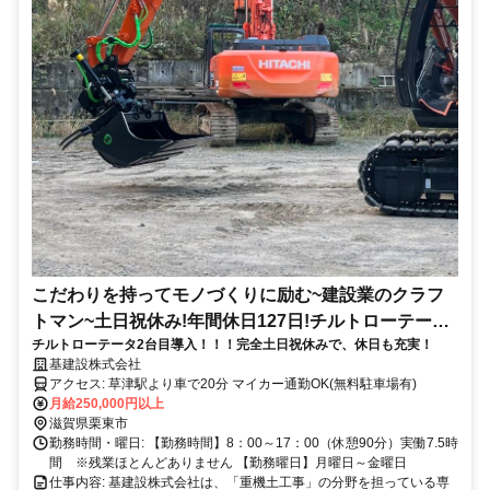
こだわりを持ってモノづくりに励む~建設業のクラフ
トマン~土日祝休み!年間休日127日!チルトローテータ
チルトローテータ2台目導入！！！完全土日祝休みで、休日も充実！
2台目導入!
基建設株式会社
アクセス: 草津駅より車で20分 マイカー通勤OK(無料駐車場有)
月給250,000円以上
滋賀県栗東市
勤務時間・曜日: 【勤務時間】8：00～17：00（休憩90分）実働7.5時
間 ※残業ほとんどありません 【勤務曜日】月曜日～金曜日
仕事内容: 基建設株式会社は、「重機土工事」の分野を担っている専