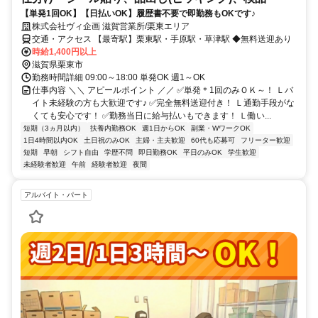
【単発1回OK】【日払いOK】履歴書不要で即勤務もOKです♪
株式会社ヴィ企画 滋賀営業所/栗東エリア
交通・アクセス 【最寄駅】栗東駅・手原駅・草津駅 ◆無料送迎あり
時給1,400円以上
滋賀県栗東市
勤務時間詳細 09:00～18:00 単発OK 週1～OK
仕事内容 ＼＼ アピールポイント ／／ ✅単発＊1回のみＯＫ～！ Ｌバ
イト未経験の方も大歓迎です♪ ✅完全無料送迎付き！ Ｌ通勤手段がな
くても安心です！ ✅勤務当日に給与払いもできます！ Ｌ働い...
短期（3ヵ月以内）
扶養内勤務OK
週1日からOK
副業・WワークOK
1日4時間以内OK
土日祝のみOK
主婦・主夫歓迎
60代も応募可
フリーター歓迎
短期
早朝
シフト自由
学歴不問
即日勤務OK
平日のみOK
学生歓迎
未経験者歓迎
午前
経験者歓迎
夜間
アルバイト・パート