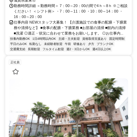
滋賀県栗東市
勤務時間詳細 ＜勤務時間＞ 7：00～20：00の間で4ｈ～8ｈ ※ご相談
ください！ ＜シフト例＞ ・7：00～11：00 ・10：00～14：00 ・
16：00～20：00
仕事内容 NEWスタッフ大募集！ 【介護施設での食事の配膳・下膳業
務や清掃など】 ■食事の配膳・下膳業務 ■お部屋の清掃 ■館内の清掃
■洗濯 ◎適正・状況に合わせて業務をお願いします。 ◎お仕事内...
扶養内勤務OK
1日4時間以内OK
主婦・主夫歓迎
資格取得支援あり
固定時間制
平日のみOK
転勤なし
未経験者歓迎
午前
研修あり
夕方
ブランクOK
交通費支給
長期歓迎
フルタイム歓迎
週2・3日からOK
週4日以上OK
正社員