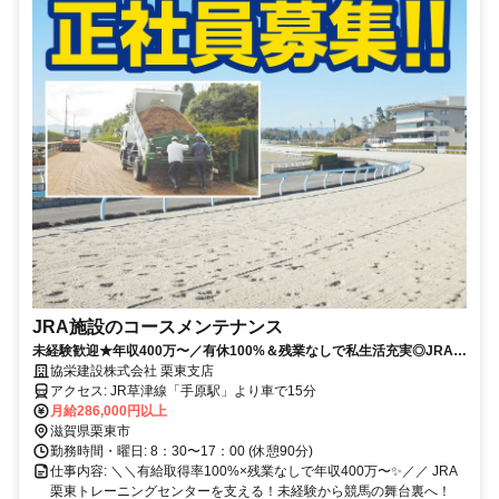
JRA施設のコースメンテナンス
未経験歓迎★年収400万〜／有休100%＆残業なしで私生活充実◎JRA施
設を支える抜群の待遇♪
協栄建設株式会社 栗東支店
アクセス: JR草津線「手原駅」より車で15分
月給286,000円以上
滋賀県栗東市
勤務時間・曜日: 8：30〜17：00 (休憩90分)
仕事内容: ＼＼有給取得率100%×残業なしで年収400万〜✨／／ JRA
栗東トレーニングセンターを支える！未経験から競馬の舞台裏へ！