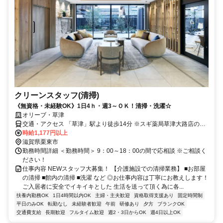
クリーンスタッフ(清掃)
《無資格・未経験OK》1日4ｈ・週3～ＯＫ！清掃・洗濯☆
オリーブ・草津
交通・アクセス 「草津」駅より徒歩14分 ※スギ薬局草津大路店の向
い
時給1,177円以上
滋賀県栗東市
勤務時間詳細 ＜勤務時間＞ 9：00～18：00の間で応相談 ※ご相談く
ださい！
仕事内容 NEWスタッフ大募集！ 【介護施設での清掃業務】 ■お部屋
の清掃 ■館内の清掃 ■洗濯 など ◎お仕事内容は丁寧にお教えします！
ご入居者に安全でイキイキとした 生活を送って頂く為に各...
扶養内勤務OK
1日4時間以内OK
主婦・主夫歓迎
資格取得支援あり
固定時間制
平日のみOK
転勤なし
未経験者歓迎
午前
研修あり
夕方
ブランクOK
交通費支給
長期歓迎
フルタイム歓迎
週2・3日からOK
週4日以上OK