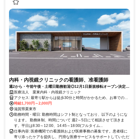
内科・内視鏡クリニックの看護師、准看護師
週2から・午前午後・土曜日勤務歓迎◎12月1日新規移転オープン決定！
残業ほぼなしで働きやすい！
医療法人 栗東内科・内視鏡クリニック
アクセス: 最寄り駅からは徒歩30分と時間がかかるため、お車での通
勤をお勧めします。
時給1,700円～2,000円
滋賀県栗東市
勤務時間・曜日: 勤務時間はシフト制となっており、以下のようにな
ります。 勤務体制、時間について 週2～5日にて相談させて頂きま
す。平日は8:30～12:00、14:45～18:00(フルタイム...
仕事内容: 医療機関での看護師および医療事務の募集です。患者様に
寄り添ったケアを提供し、円滑な医療サービスをサポートしていただ