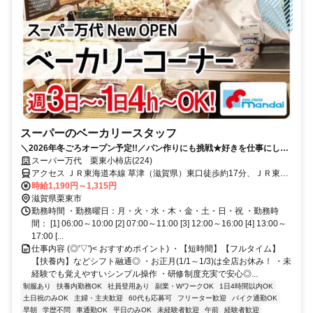
スーパーのベーカリースタッフ
＼2026年冬ごろオープン予定!!／パン作りにも挑戦★好きを仕事にしま
せんか♪週3～◎
スーパー万代 栗東小柿店(224)
アクセス ＪＲ東海道本線 草津（滋賀県）東口徒歩約17分、ＪＲ東海
道本線 栗東東口徒歩約30分、ＪＲ草津線 手原南口徒歩約31分
時給1,190円～1,315円
滋賀県栗東市
勤務時間 ・勤務曜日：月・火・水・木・金・土・日・祝 ・勤務時
間： [1] 06:00～10:00 [2] 07:00～11:00 [3] 12:00～16:00 [4] 13:00～
17:00 [...
仕事内容 (◎'▽')< おすすめポイント) ・【短時間】【フルタイム】
【扶養内】などシフト融通◎ ・お正月(1/1～1/3)は全店お休み！ ・未
経験でも覚えやすいシンプル操作 ・研修制度充実で安心◎...
制服あり
扶養内勤務OK
社員登用あり
副業・WワークOK
1日4時間以内OK
土日祝のみOK
主婦・主夫歓迎
60代も応募可
フリーター歓迎
バイク通勤OK
早朝
学歴不問
車通勤OK
平日のみOK
未経験者歓迎
午前
経験者歓迎