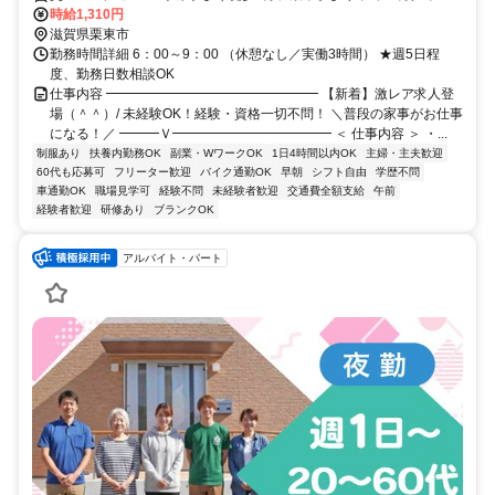
バイク通勤OK／交通費規定
時給1,310円
滋賀県栗東市
勤務時間詳細 6：00～9：00 （休憩なし／実働3時間） ★週5日程
度、勤務日数相談OK
仕事内容 ━━━━━━━━━━━━━━━━ 【新着】激レア求人登
場（＾＾）/ 未経験OK！経験・資格一切不問！ ＼普段の家事がお仕事
になる！／ ━━━Ｖ━━━━━━━━━━━━ ＜ 仕事内容 ＞ ・...
制服あり
扶養内勤務OK
副業・WワークOK
1日4時間以内OK
主婦・主夫歓迎
60代も応募可
フリーター歓迎
バイク通勤OK
早朝
シフト自由
学歴不問
車通勤OK
職場見学可
経験不問
未経験者歓迎
交通費全額支給
午前
経験者歓迎
研修あり
ブランクOK
アルバイト・パート