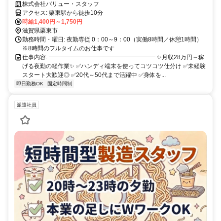
週払いOK
株式会社バリュー・スタッフ
アクセス: 栗東駅から徒歩10分
時給1,400円～1,750円
滋賀県栗東市
勤務時間・曜日: 夜勤専従 0：00～9：00（実働8時間／休憩1時間）
※8時間のフルタイムのお仕事です
仕事内容: ━━━━━━━━━━━━━━━━━━ ✨月収28万円～稼
げる夜勤の軽作業✨ ✅ハンディ端末を使ってコツコツ仕分け ✅未経験
スタート大歓迎◎ ✅20代～50代まで活躍中 ✅身体を...
即日勤務OK
固定時間制
派遣社員