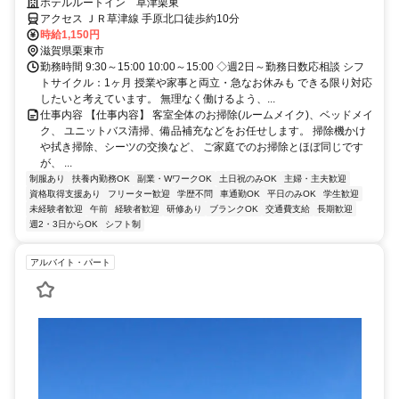
帰・未経験歓迎！主婦(夫)さん活躍中
ホテルルートイン 草津栗東
アクセス ＪＲ草津線 手原北口徒歩約10分
時給1,150円
滋賀県栗東市
勤務時間 9:30～15:00 10:00～15:00 ◇週2日～勤務日数応相談 シフ
トサイクル：1ヶ月 授業や家事と両立・急なお休みも できる限り対応
したいと考えています。 無理なく働けるよう、...
仕事内容 【仕事内容】 客室全体のお掃除(ルームメイク)、ベッドメイ
ク、 ユニットバス清掃、備品補充などをお任せします。 掃除機かけ
や拭き掃除、シーツの交換など、 ご家庭でのお掃除とほぼ同じです
が、 ...
制服あり
扶養内勤務OK
副業・WワークOK
土日祝のみOK
主婦・主夫歓迎
資格取得支援あり
フリーター歓迎
学歴不問
車通勤OK
平日のみOK
学生歓迎
未経験者歓迎
午前
経験者歓迎
研修あり
ブランクOK
交通費支給
長期歓迎
週2・3日からOK
シフト制
アルバイト・パート