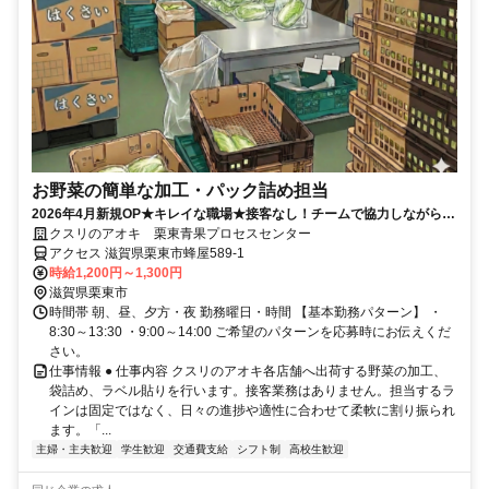
お野菜の簡単な加工・パック詰め担当
2026年4月新規OP★キレイな職場★接客なし！チームで協力しながら進
めるため、未経験でも安心♪
クスリのアオキ 栗東青果プロセスセンター
アクセス 滋賀県栗東市蜂屋589-1
時給1,200円～1,300円
滋賀県栗東市
時間帯 朝、昼、夕方・夜 勤務曜日・時間 【基本勤務パターン】 ・
8:30～13:30 ・9:00～14:00 ご希望のパターンを応募時にお伝えくだ
さい。
仕事情報 ● 仕事内容 クスリのアオキ各店舗へ出荷する野菜の加工、
袋詰め、ラベル貼りを行います。接客業務はありません。担当するラ
インは固定ではなく、日々の進捗や適性に合わせて柔軟に割り振られ
ます。「...
主婦・主夫歓迎
学生歓迎
交通費支給
シフト制
高校生歓迎