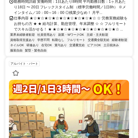
勤務時間詳細 実働時間：1日あたり8時間 平均勤務日数：1ヶ月あた
り18日 〜 20日 フレックスタイム制 （標準労働時間／1日8h） ※メ
インタイム／10：00～16：00 ◎残業少なめ！ 月平...
仕事内容 ★☆★☆★☆★☆★☆★☆★☆★☆★☆ ☆ 労務実務経験を
お持ちの方 ★ ★ 給与計算、勤怠管理、年末調整 ☆ ☆ フルリモート
でスキル活かせる！ ★ ★☆★☆★☆★☆★☆★☆★☆★☆★☆ ...
業界未経験者歓迎
社員登用あり
副業・WワークOK
主婦・主夫歓迎
資格取得支援あり
学歴不問
転勤なし
フルリモート
交通費全額支給
経験者歓迎
ネイルOK
研修あり
在宅OK
賞与あり
交通費支給
ピアスOK
土日祝休み
服装自由
髪型・髪色自由
アルバイト・パート