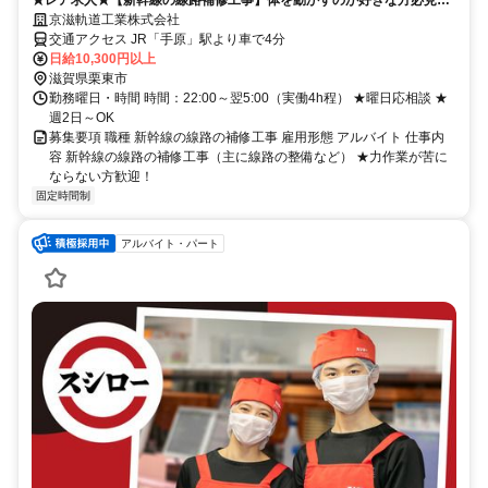
★レア求人★【新幹線の線路補修工事】体を動かすのが好きな方必見！
WワークOK◎20代～30代活躍中！
京滋軌道工業株式会社
交通アクセス JR「手原」駅より車で4分
日給10,300円以上
滋賀県栗東市
勤務曜日・時間 時間：22:00～翌5:00（実働4h程） ★曜日応相談 ★
週2日～OK
募集要項 職種 新幹線の線路の補修工事 雇用形態 アルバイト 仕事内
容 新幹線の線路の補修工事（主に線路の整備など） ★力作業が苦に
ならない方歓迎！
固定時間制
アルバイト・パート