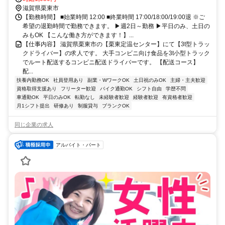
滋賀県栗東市
【勤務時間】 ■始業時間 12:00 ■終業時間 17:00/18:00/19:00退 ※ご
希望の退勤時間で勤務できます。 ▶週2日～勤務 ▶平日のみ、土日の
みもOK 【こんな働き方ができます！】...
【仕事内容】 滋賀県栗東市の【栗東定温センター】にて【3t型トラッ
クドライバー】の求人です。 大手コンビニ向け食品を3t小型トラック
でルート配送するコンビニ配送ドライバーです。 【配送コース】
配...
扶養内勤務OK
社員登用あり
副業・WワークOK
土日祝のみOK
主婦・主夫歓迎
資格取得支援あり
フリーター歓迎
バイク通勤OK
シフト自由
学歴不問
車通勤OK
平日のみOK
転勤なし
未経験者歓迎
経験者歓迎
有資格者歓迎
月1シフト提出
研修あり
制服貸与
ブランクOK
同じ企業の求人
アルバイト・パート