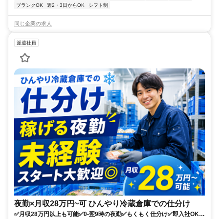
ブランクOK
週2・3日からOK
シフト制
同じ企業の求人
派遣社員
夜勤×月収28万円~可 ひんやり冷蔵倉庫での仕分け
✅月収28万円以上も可能✅0-翌9時の夜勤✅もくもく仕分け✅即入社OK✅