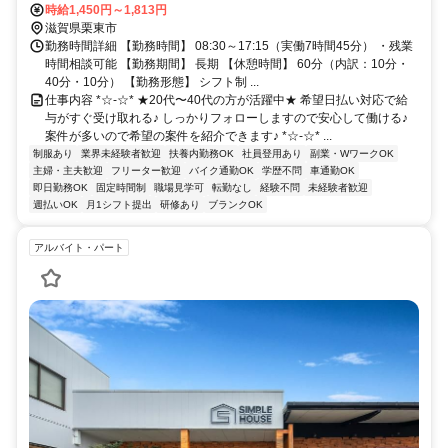
時給1,450円～1,813円
滋賀県栗東市
勤務時間詳細 【勤務時間】 08:30～17:15（実働7時間45分） ・残業
時間相談可能 【勤務期間】 長期 【休憩時間】 60分（内訳：10分・
40分・10分） 【勤務形態】 シフト制 ...
仕事内容 *☆-☆* ★20代〜40代の方が活躍中★ 希望日払い対応で給
与がすぐ受け取れる♪ しっかりフォローしますので安心して働ける♪
案件が多いので希望の案件を紹介できます♪ *☆-☆* ...
制服あり
業界未経験者歓迎
扶養内勤務OK
社員登用あり
副業・WワークOK
主婦・主夫歓迎
フリーター歓迎
バイク通勤OK
学歴不問
車通勤OK
即日勤務OK
固定時間制
職場見学可
転勤なし
経験不問
未経験者歓迎
週払いOK
月1シフト提出
研修あり
ブランクOK
アルバイト・パート