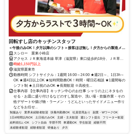
回転すし店のキッチンスタッフ
＜午後のみOK！夕方以降のシフト＞接客ほぼ無し！夕方からの製造メイ
ンでコツコツ働ける
スシロー 栗東小柿店
アクセス ＪＲ東海道本線 草津（滋賀県）東口徒歩約18分、ＪＲ草津
線 草津（滋賀県）東口徒歩約18分、ＪＲ東海道本線 栗東東口徒歩約
時給1,150円以上
27分
滋賀県栗東市
勤務時間 シフトサイクル：1週間 16:00～24:00 ★週2日～、1日3h～
OK ★週4日以上OK ★短時間勤務OK！時間・曜日応相談 ★1週間毎の
シフト制 ★土日祝のみOK ★長期歓迎 ※高校生...
仕事内容 【仕事内容】キッチン中心のお仕事 シャリの上にネタをの
せる・お皿に盛り付けるなどのすし製造や、洗い場・炊飯作業・その
他デザートや揚げ物・ラーメン・うどんといったサイドメニュー作り
などをお任せ...
制服あり
業界未経験者歓迎
扶養内勤務OK
社員登用あり
副業・WワークOK
1日4時間以内OK
土日祝のみOK
主婦・主夫歓迎
週1シフト提出
フリーター歓迎
給料前払いOK
シフト自由
学歴不問
車通勤OK
学生歓迎
経験不問
未経験者歓迎
経験者歓迎
研修あり
夕方