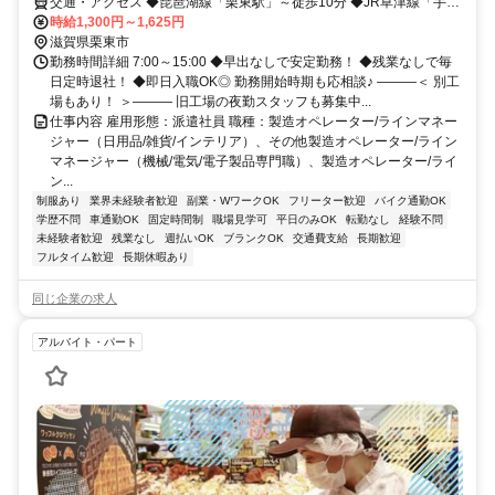
交通・アクセス ◆琵琶湖線「栗東駅」～徒歩10分 ◆JR草津線「手原
駅」～徒歩10分 ◆JR琵琶湖線「草津駅」～車10分
時給1,300円～1,625円
滋賀県栗東市
勤務時間詳細 7:00～15:00 ◆早出なしで安定勤務！ ◆残業なしで毎
日定時退社！ ◆即日入職OK◎ 勤務開始時期も応相談♪ ―――＜ 別工
場もあり！ ＞――― 旧工場の夜勤スタッフも募集中...
仕事内容 雇用形態：派遣社員 職種：製造オペレーター/ラインマネー
ジャー（日用品/雑貨/インテリア）、その他製造オペレーター/ライン
マネージャー（機械/電気/電子製品専門職）、製造オペレーター/ライ
ン...
制服あり
業界未経験者歓迎
副業・WワークOK
フリーター歓迎
バイク通勤OK
学歴不問
車通勤OK
固定時間制
職場見学可
平日のみOK
転勤なし
経験不問
未経験者歓迎
残業なし
週払いOK
ブランクOK
交通費支給
長期歓迎
フルタイム歓迎
長期休暇あり
同じ企業の求人
アルバイト・パート