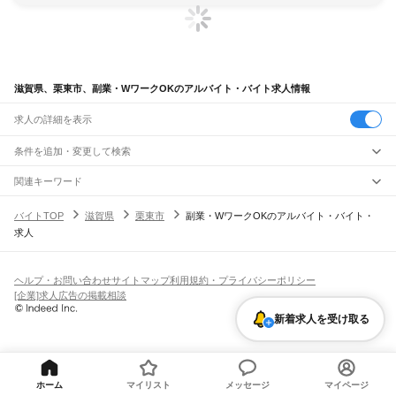
滋賀県、栗東市、副業・WワークOKのアルバイト・バイト求人情報
求人の詳細を表示
条件を追加・変更して検索
市区町村を追加・変更
関連キーワード
滋賀県 栗東市 バイト
滋賀県 栗東市 バイト高校生 ok
滋賀県
駅を追加・変更
バイトTOP
滋賀県
栗東市
副業・WワークOKのアルバイト・バイト・
滋賀県 副業・WワークOK バイト
滋賀県 副業・WワークOK 在宅ワーク
滋賀県
すべて
求人
滋賀県 栗東市 高校生okアルバイト
大津市
彦根市
長浜市
近江八幡市
草津市
守山市
栗東市
甲賀市
野洲市
湖南市
職種を追加・変更
JR北陸本線(米原～金沢)
高島市
東近江市
米原市
蒲生郡
愛知郡
犬上郡
米原駅
坂田駅
田村駅
長浜駅
虎姫駅
河毛駅
高月駅
木ノ本駅
余呉駅
近江塩津駅
飲食・フードサービス
特徴を追加・変更
飲食・フードサービス
すべて
ヘルプ・お問い合わせ
サイトマップ
利用規約・プライバシーポリシー
JR東海道本線(岐阜～美濃赤坂・米原)
ホールスタッフ
キッチンスタッフ
皿洗い・洗い場
精肉・鮮魚加工
給食調理
人気
[企業]求人広告の掲載相談
柏原駅
近江長岡駅
醒ケ井駅
米原駅
雇用形態を追加・変更
パン屋（ベーカリー）
フードカウンター販売員
バー（BAR）・バーテンダー
日払いOK
高校生歓迎
学生歓迎
深夜の仕事
髪型・髪色自由
ひげOK
ネイルOK
新着求人を受け取る
飲食店補助（開店・閉店準備）
飲食店（店長・マネージャー）
JR草津線
ピアスOK
アルバイト・パート
履歴書不要
オープニングスタッフ
留学生・外国人活躍中
都道府県を変更
営業・販売
油日駅
甲賀駅
寺庄駅
甲南駅
貴生川駅
三雲駅
甲西駅
石部駅
手原駅
草津駅
勤務期間
正社員
営業・販売
すべて
短期
契約社員
単発・1日OK
長期
期間限定（春夏冬休み等）
琵琶湖線
営業
テレフォンアポインター（テレアポ）
ルートセールス
コンビニ
シフト
派遣社員
米原駅
彦根駅
南彦根駅
河瀬駅
稲枝駅
能登川駅
安土駅
近江八幡駅
篠原駅
野洲駅
フードカウンター販売員
アパレル
家電量販店・携帯販売（携帯ショップ）
土日祝のみOK
業務委託
平日のみOK
週1日からOK
週2・3日からOK
週4日以上OK
ホーム
マイリスト
メッセージ
マイページ
守山駅
栗東駅
草津駅
南草津駅
瀬田駅
石山駅
膳所駅
大津駅
販売店（店長・マネージャー）
その他販売