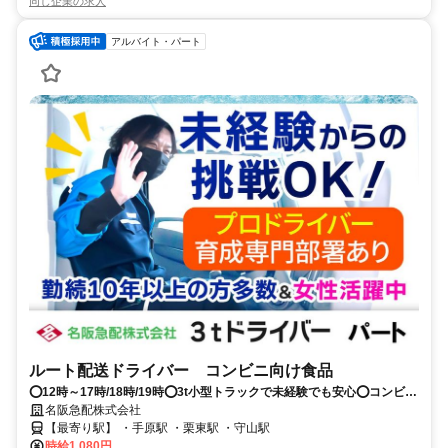
同じ企業の求人
アルバイト・パート
ルート配送ドライバー コンビニ向け食品
⭕12時～17時/18時/19時⭕3t小型トラックで未経験でも安心⭕コンビニ
向け食品⭕重量物なし
名阪急配株式会社
【最寄り駅】 ・手原駅 ・栗東駅 ・守山駅
時給1,080円