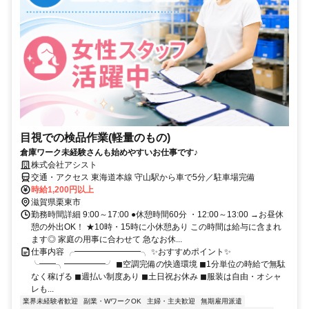
目視での検品作業(軽量のもの)
倉庫ワーク未経験さんも始めやすいお仕事です♪
株式会社アシスト
交通・アクセス 東海道本線 守山駅から車で5分／駐車場完備
時給1,200円以上
滋賀県栗東市
勤務時間詳細 9:00～17:00 ●休憩時間60分 ・12:00～13:00 →お昼休
憩の外出OK！ ★10時・15時に小休憩あり この時間は給与に含まれ
ます◎ 家庭の用事に合わせて 急なお休...
仕事内容 ╭━━━━━━━━╮ ✨おすすめポイント✨
╰━━╮━━━━━╯ ◼︎空調完備の快適環境 ◼︎1分単位の時給で無駄
なく稼げる ◼︎週払い制度あり ◼︎土日祝お休み ◼︎服装は自由・オシャ
レも...
業界未経験者歓迎
副業・WワークOK
主婦・主夫歓迎
無期雇用派遣