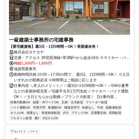
一級建築士事務所の宅建事務
【要宅建資格】週3日・1日5時間～OK！長期連休有！
株式会社タナカヤ
交通・アクセス JR琵琶湖線<草津駅>から徒歩18分 ※マイカー・バイ
ク・自転車通勤OK！(駐車場有)
時給1,300円～1,600円
滋賀県栗東市
勤務時間詳細 10:00～17:00の間で、 週3日、1日5時間～OK！ ※土日
いずれかの勤務必須 ※時間帯はご相談に応じます
仕事内容 ＼求人のメリット／ ✅週3日×1日5時間〜OK！ ✅GWや夏季
などの長期休暇充実 ✅宅建手当月1万円支給 ✅マイカー・バイク通勤
OK！ ✅土日どちらかは勤務 ✅ブランク大歓迎！ 【仕事内容...
扶養内勤務OK
副業・WワークOK
主婦・主夫歓迎
フリーター歓迎
バイク通勤OK
学歴不問
車通勤OK
職場見学可
転勤なし
午前
経験者歓迎
ネイルOK
残業なし
有資格者歓迎
夕方
ブランクOK
交通費支給
長期歓迎
フルタイム歓迎
週2・3日からOK
アルバイト・パート