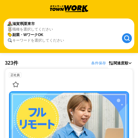
滋賀県
栗東市
職種を選択してください
副業・WワークOK
キーワードを選択してください
323件
条件保存
関連度順
正社員