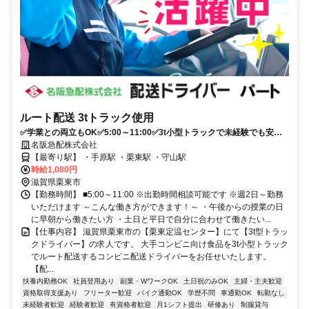
ルート配送 3tトラック使用
✅学業との両立もOK✅5:00～11:00✅3t小型トラックで未経験でも安心✅
重量物なし！
名阪急配株式会社
【最寄り駅】 ・手原駅 ・栗東駅 ・守山駅
時給1,080円
滋賀県栗東市
【勤務時間】 ■5:00～11:00 ※出勤時間相談可能です ※週2日～勤務
いただけます ～こんな働き方ができます！～ ・午後からの授業の日
に早朝から働きたい方 ・土日と平日で自分に合わせて働きたい...
【仕事内容】 滋賀県栗東市の【栗東定温センター】にて【3t型トラッ
クドライバー】の求人です。 大手コンビニ向け食品を3t小型トラック
でルート配送するコンビニ配送ドライバーをお任せいたします。
【配...
扶養内勤務OK
社員登用あり
副業・WワークOK
土日祝のみOK
主婦・主夫歓迎
資格取得支援あり
フリーター歓迎
バイク通勤OK
学歴不問
車通勤OK
転勤なし
未経験者歓迎
経験者歓迎
有資格者歓迎
月1シフト提出
研修あり
制服貸与