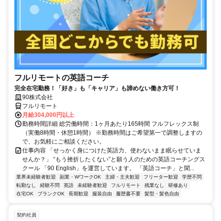
フルリモートの英語コーチ
完全在宅勤務！「好き」も「キャリア」も諦めない働き方可！
90株式会社
フルリモート
月給304,000円以上
勤務時間詳細 総労働時間：1ヶ月あたり165時間 フルフレックス制
（実働8時間・休憩1時間） ※勤務時間はご希望第一で調整しますの
で、お気軽にご相談ください。
仕事内容 「せっかく身につけた英語力、使わないまま眠らせていま
せんか？」 “もう挫折したくない”と願う人のための英語コーチングス
クール 「90 English」を運営しています。 「英語コーチ」と聞...
業界未経験者歓迎
副業・WワークOK
主婦・主夫歓迎
フリーター歓迎
学歴不問
転勤なし
経験不問
英語
未経験者歓迎
フルリモート
残業なし
研修あり
在宅OK
ブランクOK
長期歓迎
服装自由
履歴書不要
髪型・髪色自由
契約社員