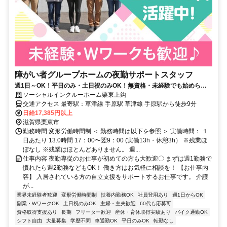
障がい者グループホームの夜勤サポートスタッフ
週1日～OK！平日のみ・土日祝のみOK！無資格・未経験でも始められ
ます。目の前の人に喜んでいただくことに、一生懸命になれる仕事で
ソーシャルインクルーホーム栗東上鈎
す。
交通アクセス 最寄駅：草津線 手原駅 草津線 手原駅から徒歩9分
日給17,385円以上
滋賀県栗東市
勤務時間 変形労働時間制 ＜ 勤務時間は以下を参照 ＞ 実働時間： １
日あたり 13.0時間 17：00〜翌9：00 (実働13h・休憩3h） ※残業ほ
ぼなし ※残業はほとんどありません。 週...
仕事内容 夜勤専従のお仕事が初めての方も大歓迎〇 まずは週1勤務で
慣れたら週2勤務などもOK！ 働き方はお気軽に相談を！ 【お仕事内
容】 入居されている方の自立支援をサポートするお仕事です。 介護
が...
業界未経験者歓迎
変形労働時間制
扶養内勤務OK
社員登用あり
週1日からOK
副業・WワークOK
土日祝のみOK
主婦・主夫歓迎
60代も応募可
資格取得支援あり
長期
フリーター歓迎
産休・育休取得実績あり
バイク通勤OK
シフト自由
大量募集
学歴不問
車通勤OK
平日のみOK
転勤なし