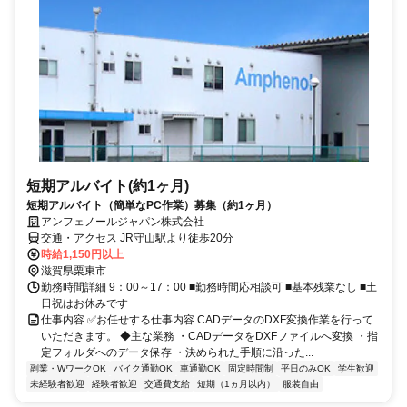
短期アルバイト(約1ヶ月)
短期アルバイト（簡単なPC作業）募集（約1ヶ月）
アンフェノールジャパン株式会社
交通・アクセス JR守山駅より徒歩20分
時給1,150円以上
滋賀県栗東市
勤務時間詳細 9：00～17：00 ■勤務時間応相談可 ■基本残業なし ■土
日祝はお休みです
仕事内容 ✅お任せする仕事内容 CADデータのDXF変換作業を行って
いただきます。 ◆主な業務 ・CADデータをDXFファイルへ変換 ・指
定フォルダへのデータ保存 ・決められた手順に沿った...
副業・WワークOK
バイク通勤OK
車通勤OK
固定時間制
平日のみOK
学生歓迎
未経験者歓迎
経験者歓迎
交通費支給
短期（1ヵ月以内）
服装自由