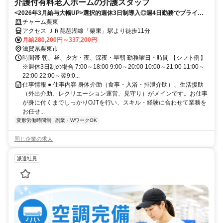
介護付有料老人ホームの介護スタッフ
<2026年3月給与大幅UP>選択的週休3日制導入◎週4日勤務でプライベ
ートと仕事の充実度もUP
チャーム栗東
アクセス ＪＲ琵琶湖線「栗東」駅より徒歩11分
月給280,200円～337,200円
滋賀県栗東市
時間帯 朝、昼、夕方・夜、深夜・早朝 勤務曜日・時間 【シフト例】
※週休3日制の場合 7:00～18:00 9:00～20:00 10:00～21:00 11:00～
22:00 22:00～翌9:0...
仕事情報 ● 仕事内容 身体介助（食事・入浴・排泄介助）、生活援助
（外出介助、レクリエーション運営、見守り）がメインです。お仕事
が身に付くまでしっかりOJTを行い、スキル・経験に合わせて業務を
お任せ...
変形労働時間制
副業・WワークOK
同じ企業の求人
派遣社員