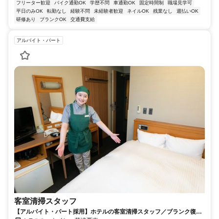
フリーター歓迎
バイク通勤OK
学歴不問
車通勤OK
固定時間制
職場見学可
平日のみOK
転勤なし
経験不問
未経験者歓迎
ネイルOK
残業なし
週払いOK
研修あり
ブランクOK
交通費支給
アルバイト・パート
客室清掃スタッフ
【アルバイト・パート採用】ホテルの客室清掃スタッフ／ブランク復