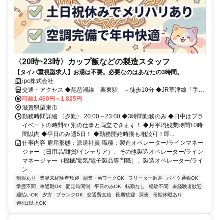
〈20時~23時〉カップ飯などの製造スタッフ
【タイパ重視型求人】お湯は不要。必要なのはあなたの3時間。
ipc株式会社
交通・アクセス ◆琵琶湖線「栗東駅」～徒歩10分 ◆JR草津線「手原
駅」～徒歩10分 ◆JR琵琶湖線「草津駅」～車10分
時給1,460円～1,825円
滋賀県栗東市
勤務時間詳細 〈夕勤〉 20:00～23:00 ◆3時間勤務のみ ◆日中はプラ
イベートの時間や 別の仕事と両立できます！ ◆月平均残業時間10時
間以内 ◆平日のみ週5日！ ◆勤務開始時期も相談可！即...
仕事内容 雇用形態：派遣社員 職種：製造オペレーター/ラインマネー
ジャー（日用品/雑貨/インテリア）、その他製造オペレーター/ライン
マネージャー（機械/電気/電子製品専門職）、製造オペレーター/ライ
ン...
制服あり
業界未経験者歓迎
副業・WワークOK
フリーター歓迎
バイク通勤OK
学歴不問
車通勤OK
固定時間制
平日のみOK
転勤なし
経験不問
未経験者歓迎
週払いOK
夕方
ブランクOK
交通費支給
長期歓迎
深夜
長期休暇あり
週4日以上OK